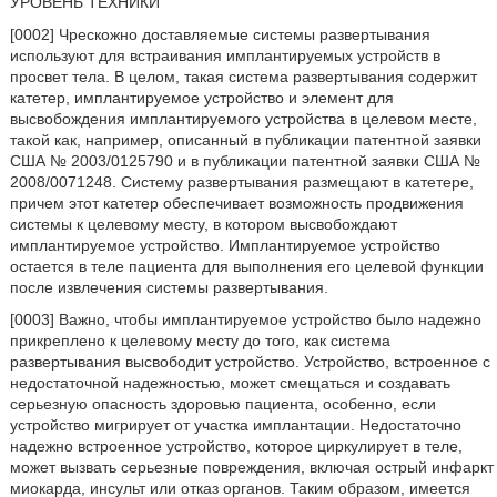
УРОВЕНЬ ТЕХНИКИ
[0002] Чрескожно доставляемые системы развертывания
используют для встраивания имплантируемых устройств в
просвет тела. В целом, такая система развертывания содержит
катетер, имплантируемое устройство и элемент для
высвобождения имплантируемого устройства в целевом месте,
такой как, например, описанный в публикации патентной заявки
США № 2003/0125790 и в публикации патентной заявки США №
2008/0071248. Систему развертывания размещают в катетере,
причем этот катетер обеспечивает возможность продвижения
системы к целевому месту, в котором высвобождают
имплантируемое устройство. Имплантируемое устройство
остается в теле пациента для выполнения его целевой функции
после извлечения системы развертывания.
[0003] Важно, чтобы имплантируемое устройство было надежно
прикреплено к целевому месту до того, как система
развертывания высвободит устройство. Устройство, встроенное с
недостаточной надежностью, может смещаться и создавать
серьезную опасность здоровью пациента, особенно, если
устройство мигрирует от участка имплантации. Недостаточно
надежно встроенное устройство, которое циркулирует в теле,
может вызвать серьезные повреждения, включая острый инфаркт
миокарда, инсульт или отказ органов. Таким образом, имеется