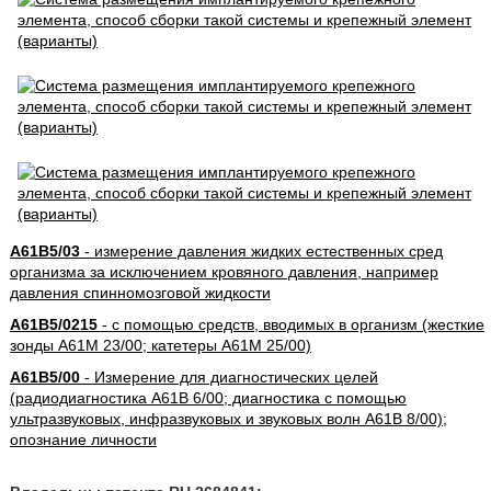
A61B5/03
- измерение давления жидких естественных сред
организма за исключением кровяного давления, например
давления спинномозговой жидкости
A61B5/0215
- с помощью средств, вводимых в организм (жесткие
зонды A61M 23/00; катетеры A61M 25/00)
A61B5/00
- Измерение для диагностических целей
(радиодиагностика A61B 6/00; диагностика с помощью
ультразвуковых, инфразвуковых и звуковых волн A61B 8/00);
опознание личности