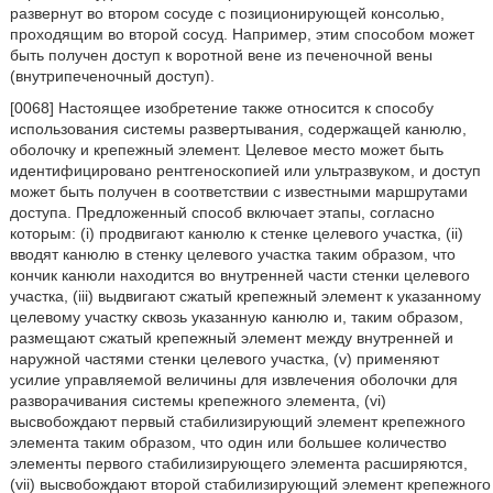
развернут во втором сосуде с позиционирующей консолью,
проходящим во второй сосуд. Например, этим способом может
быть получен доступ к воротной вене из печеночной вены
(внутрипеченочный доступ).
[0068] Настоящее изобретение также относится к способу
использования системы развертывания, содержащей канюлю,
оболочку и крепежный элемент. Целевое место может быть
идентифицировано рентгеноскопией или ультразвуком, и доступ
может быть получен в соответствии с известными маршрутами
доступа. Предложенный способ включает этапы, согласно
которым: (i) продвигают канюлю к стенке целевого участка, (ii)
вводят канюлю в стенку целевого участка таким образом, что
кончик канюли находится во внутренней части стенки целевого
участка, (iii) выдвигают сжатый крепежный элемент к указанному
целевому участку сквозь указанную канюлю и, таким образом,
размещают сжатый крепежный элемент между внутренней и
наружной частями стенки целевого участка, (v) применяют
усилие управляемой величины для извлечения оболочки для
разворачивания системы крепежного элемента, (vi)
высвобождают первый стабилизирующий элемент крепежного
элемента таким образом, что один или большее количество
элементы первого стабилизирующего элемента расширяются,
(vii) высвобождают второй стабилизирующий элемент крепежного