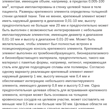
элементам, имеющим объем, например, в пределах 0,005-100
3
мм
, которые имплантированы в стенку целевой ткани в теле
пациента. Размеры крепежного элемента определены толщиной
стенки целевой ткани. Тем не менее, крепежный элемент может
иметь наружный диаметр в диапазоне 0,01-10 мм, высоту
предпочтительно не больше чем 20 мм и предпочтительно может
быть выполнен с возможностью интегрирования с небольшим
имплантируемым элементом, имеющим диаметр в диапазоне
0,01-10 мм и высоту в диапазоне 0,01-20 мм. Может быть
желательным, чтобы элемент был полностью встроен в
позиционирующую консоль крепежного элемента. Крепежный
элемент выполнен из тромбонеобразующего, бионеразлагаемого
и бионеобрастающего материала, предпочтительно, такого как
материал с памятью формы, например, нитинол, нержавеющая
сталь или другие подходящие сплавы или полимеры. Согласно
одному варианту реализации крепежный элемент имеет
наружный диаметр 1 мм, высоту меньше чем 0,4 мм и
обеспечивает интеграцию небольшого имплантируемого
элемента, имеющего диаметр 0,8 мм и высоту 0,3 мм. Одна
предпочтительная целевая область для встраивания крепежного
элемента, которая может быть основана на толщине
кровеносных сосудов на целевом участке, может составлять не
меньше чем 0,5 мм и не больше чем 50 мм. Целевые области не
имеющих сосудов целевых структур включают, например,