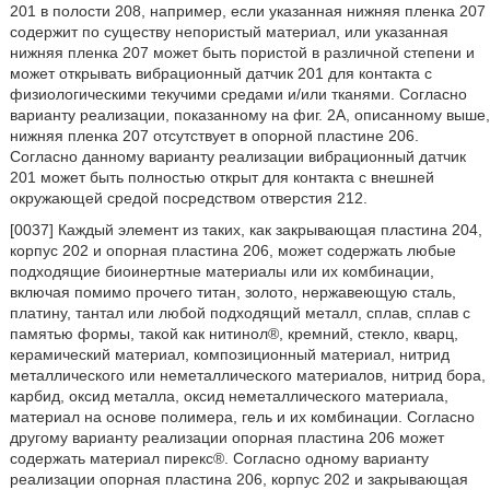
201 в полости 208, например, если указанная нижняя пленка 207
содержит по существу непористый материал, или указанная
нижняя пленка 207 может быть пористой в различной степени и
может открывать вибрационный датчик 201 для контакта с
физиологическими текучими средами и/или тканями. Согласно
варианту реализации, показанному на фиг. 2А, описанному выше,
нижняя пленка 207 отсутствует в опорной пластине 206.
Согласно данному варианту реализации вибрационный датчик
201 может быть полностью открыт для контакта с внешней
окружающей средой посредством отверстия 212.
[0037] Каждый элемент из таких, как закрывающая пластина 204,
корпус 202 и опорная пластина 206, может содержать любые
подходящие биоинертные материалы или их комбинации,
включая помимо прочего титан, золото, нержавеющую сталь,
платину, тантал или любой подходящий металл, сплав, сплав с
памятью формы, такой как нитинол®, кремний, стекло, кварц,
керамический материал, композиционный материал, нитрид
металлического или неметаллического материалов, нитрид бора,
карбид, оксид металла, оксид неметаллического материала,
материал на основе полимера, гель и их комбинации. Согласно
другому варианту реализации опорная пластина 206 может
содержать материал пирекс®. Согласно одному варианту
реализации опорная пластина 206, корпус 202 и закрывающая