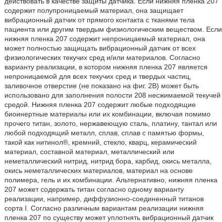
действовать в качестве защиты датчика. Если нижняя пленка 207
содержит полупроницаемый материал, она защищает
вибрационный датчик от прямого контакта с тканями тела
пациента или другим твердым физиологическим веществом. Если
нижняя пленка 207 содержит непроницаемый материал, она
может полностью защищать вибрационный датчик от всех
физиологических текучих сред и/или материалов. Согласно
варианту реализации, в котором нижняя пленка 207 является
непроницаемой для всех текучих сред и твердых частиц,
заливочное отверстие (не показано на фиг. 2B) может быть
использовано для заполнения полости 208 несжимаемой текучей
средой. Нижняя пленка 207 содержит любые подходящие
биоинертные материалы или их комбинации, включая помимо
прочего титан, золото, нержавеющую сталь, платину, тантал или
любой подходящий металл, сплав, сплав с памятью формы,
такой как нитинол®, кремний, стекло, кварц, керамический
материал, составной материал, металлический или
неметаллический нитрид, нитрид бора, карбид, окись металла,
окись неметаллических материалов, материал на основе
полимера, гель и их комбинации. Альтернативно, нижняя пленка
207 может содержать титан согласно одному варианту
реализации, например, диффузионно-соединенный титанов
сорта I. Согласно различным вариантам реализации нижняя
пленка 207 по существу может уплотнять вибрационный датчик