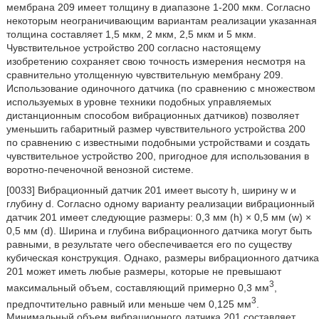
мембрана 209 имеет толщину в диапазоне 1-200 мкм. Согласно
некоторым неограничивающим вариантам реализации указанная
толщина составляет 1,5 мкм, 2 мкм, 2,5 мкм и 5 мкм.
Чувствительное устройство 200 согласно настоящему
изобретению сохраняет свою точность измерения несмотря на
сравнительно утолщенную чувствительную мембрану 209.
Использование одиночного датчика (по сравнению с множеством
используемых в уровне техники подобных управляемых
дистанционным способом вибрационных датчиков) позволяет
уменьшить габаритный размер чувствительного устройства 200
по сравнению с известными подобными устройствами и создать
чувствительное устройство 200, пригодное для использования в
воротно-печеночной венозной системе.
[0033] Вибрационный датчик 201 имеет высоту h, ширину w и
глубину d. Согласно одному варианту реализации вибрационный
датчик 201 имеет следующие размеры: 0,3 мм (h) × 0,5 мм (w) ×
0,5 мм (d). Ширина и глубина вибрационного датчика могут быть
равными, в результате чего обеспечивается его по существу
кубическая конструкция. Однако, размеры вибрационного датчика
201 может иметь любые размеры, которые не превышают
3
максимальный объем, составляющий примерно 0,3 мм
,
3
предпочтительно равный или меньше чем 0,125 мм
.
Минимальный объем вибрационного датчика 201 составляет