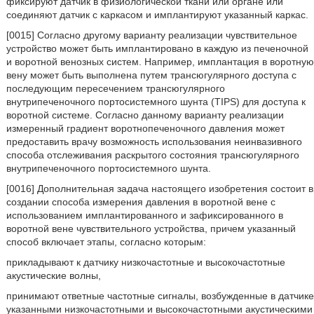
фиксируют датчик в физиологической ткани или органе или
соединяют датчик с каркасом и имплантируют указанный каркас.
[0015] Согласно другому варианту реализации чувствительное
устройство может быть имплантировано в каждую из печеночной
и воротной венозных систем. Например, имплантация в воротную
вену может быть выполнена путем трансюгулярного доступа с
последующим пересечением трансюгулярного
внутрипеченочного портосистемного шунта (TIPS) для доступа к
воротной системе. Согласно данному варианту реализации
измеренный градиент воротнопеченочного давления может
предоставить врачу возможность использования неинвазивного
способа отслеживания раскрытого состояния трансюгулярного
внутрипеченочного портосистемного шунта.
[0016] Дополнительная задача настоящего изобретения состоит в
создании способа измерения давления в воротной вене с
использованием имплантированного и зафиксированного в
воротной вене чувствительного устройства, причем указанный
способ включает этапы, согласно которым:
прикладывают к датчику низкочастотные и высокочастотные
акустические волны,
принимают ответные частотные сигналы, возбужденные в датчике
указанными низкочастотными и высокочастотными акустическими