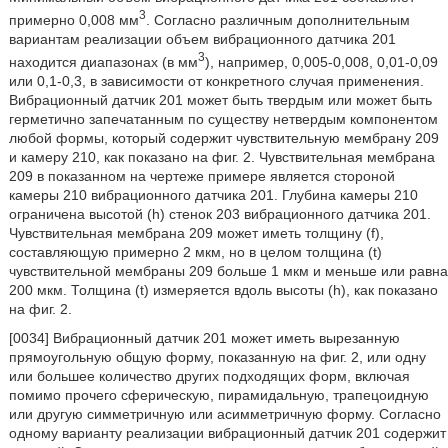
3
примерно 0,008 мм
. Согласно различным дополнительным
вариантам реализации объем вибрационного датчика 201
3
находится диапазонах (в мм
), например, 0,005-0,008, 0,01-0,09
или 0,1-0,3, в зависимости от конкретного случая применения.
Вибрационный датчик 201 может быть твердым или может быть
герметично запечатанным по существу нетвердым компонентом
любой формы, который содержит чувствительную мембрану 209
и камеру 210, как показано на фиг. 2. Чувствительная мембрана
209 в показанном на чертеже примере является стороной
камеры 210 вибрационного датчика 201. Глубина камеры 210
ограничена высотой (h) стенок 203 вибрационного датчика 201.
Чувствительная мембрана 209 может иметь толщину (f),
составляющую примерно 2 мкм, но в целом толщина (t)
чувствительной мембраны 209 больше 1 мкм и меньше или равна
200 мкм. Толщина (t) измеряется вдоль высоты (h), как показано
на фиг. 2.
[0034] Вибрационный датчик 201 может иметь вырезанную
прямоугольную общую форму, показанную на фиг. 2, или одну
или большее количество других подходящих форм, включая
помимо прочего сферическую, пирамидальную, трапецоидную
или другую симметричную или асимметричную форму. Согласно
одному варианту реализации вибрационный датчик 201 содержит