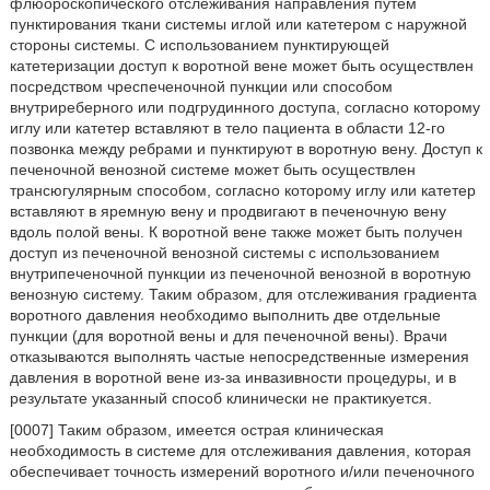
флюороскопического отслеживания направления путем
пунктирования ткани системы иглой или катетером с наружной
стороны системы. С использованием пунктирующей
катетеризации доступ к воротной вене может быть осуществлен
посредством чреспеченочной пункции или способом
внутриреберного или подгрудинного доступа, согласно которому
иглу или катетер вставляют в тело пациента в области 12-го
позвонка между ребрами и пунктируют в воротную вену. Доступ к
печеночной венозной системе может быть осуществлен
трансюгулярным способом, согласно которому иглу или катетер
вставляют в яремную вену и продвигают в печеночную вену
вдоль полой вены. К воротной вене также может быть получен
доступ из печеночной венозной системы с использованием
внутрипеченочной пункции из печеночной венозной в воротную
венозную систему. Таким образом, для отслеживания градиента
воротного давления необходимо выполнить две отдельные
пункции (для воротной вены и для печеночной вены). Врачи
отказываются выполнять частые непосредственные измерения
давления в воротной вене из-за инвазивности процедуры, и в
результате указанный способ клинически не практикуется.
[0007] Таким образом, имеется острая клиническая
необходимость в системе для отслеживания давления, которая
обеспечивает точность измерений воротного и/или печеночного