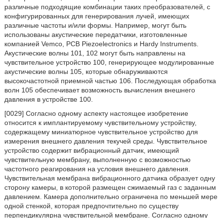
различные подходящие комбинации таких преобразователей, с
конфигурированных для генерирования лучей, имеющих
различные частоты и/или формы. Например, могут быть
использованы акустические передатчики, изготовленные
компанией Vemco, РСВ Piezoelectronics и Hardy Instruments.
Акустические волны 101, 102 могут быть направлены на
чувствительное устройство 100, генерирующее модулированные
акустические волны 105, которые обнаруживаются
высокочастотной приемной частью 106. Последующая обработка
волн 105 обеспечивает возможность вычисления внешнего
давления в устройстве 100.
[0029] Согласно одному аспекту настоящее изобретение
относится к имплантируемому чувствительному устройству,
содержащему миниатюрное чувствительное устройство для
измерения внешнего давления текучей среды. Чувствительное
устройство содержит вибрационный датчик, имеющий
чувствительную мембрану, выполненную с возможностью
частотного реагирования на условия внешнего давления.
Чувствительная мембрана вибрационного датчика образует одну
сторону камеры, в которой размещен сжимаемый газ с заданным
давлением. Камера дополнительно ограничена по меньшей мере
одной стенкой, которая предпочтительно по существу
перпендикулярна чувствительной мембране. Согласно одному