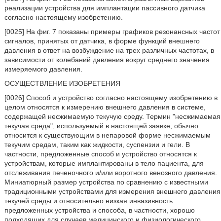
реализации устройства для имплантации пассивного датчика
согласно настоящему изобретению.
[0025] На фиг. 7 показаны примеры графиков резонансных частот
сигналов, принятых от датчика, в форме функций внешнего
давления в ответ на возбуждение на трех различных частотах, в
зависимости от колебаний давления вокруг среднего значения
измеряемого давления.
ОСУЩЕСТВЛЕНИЕ ИЗОБРЕТЕНИЯ
[0026] Способ и устройство согласно настоящему изобретению в
целом относятся к измерению внешнего давления в системе,
содержащей несжимаемую текучую среду. Термин "несжимаемая
текучая среда", используемый в настоящей заявке, обычно
относится к существующим в непаровой форме несжимаемым
текучим средам, таким как жидкости, суспензии и гели. В
частности, предложенные способ и устройство относятся к
устройствам, которые имплантированы в тело пациента, для
отслеживания печеночного и/или воротного венозного давления.
Миниатюрный размер устройства по сравнению с известными
традиционными устройствами для измерения внешнего давления
текучей среды и относительно низкая инвазивность
предложенных устройства и способа, в частности, хорошо
подходящих для случаев медицинского и физиологического