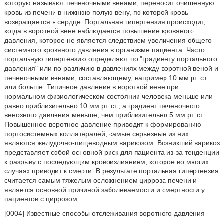
которую называют печеночными венами, переносит очищенную
кровь из печени в нижнюю полую вену, по которой кровь
возвращается в сердце. Портальная гипертензия происходит,
когда в воротной вене наблюдается повышение кровяного
давления, которое не является следствием увеличения общего
системного кровяного давления в организме пациента. Часто
портальную гипертензию определяют по "градиенту портального
давления" или по различию в давлениях между воротной веной и
печеночными венами, составляющему, например 10 мм рт. ст.
или больше. Типичное давление в воротной вене при
нормальном физиологическом состоянии человека меньше или
равно приблизительно 10 мм рт. ст., а градиент печеночного
венозного давления меньше, чем приблизительно 5 мм рт. ст.
Повышенное воротное давление приводит к формированию
портосистемных коллатералей; самые серьезные из них
являются желудочно-пищеводным варикозом. Возникший варикоз
представляет собой основной риск для пациента из-за тенденции
к разрыву с последующим кровоизлиянием, которое во многих
случаях приводит к смерти. В результате портальная гипертензия
считается самым тяжелым осложнением цирроза печени и
является основной причиной заболеваемости и смертности у
пациентов с циррозом.
[0004] Известные способы отслеживания воротного давления