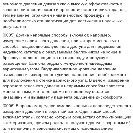
венозного давления доказал свою высокую эффективность в
качестве диагностического и прогностического индикатора, он,
тем не менее, ограничен инвазивностью процедуры и
необходимостью стандартизации для достижения надежных
результатов.
[0005] Другие непрямые способы включают, например,
измерение варикозного давления, при котором используют
способы пищеводно-желудочного доступа для продвижения
надувного катетера с раздуваемым баллончиком на конце в
брюшную полость пациента по пищеводу и желудку и
размещения баллона рядом с желудочно-пищеводным
варикозным узлом. Внутриварикозное кровяное давление
вычисляют из измеренного усилие наполнения, необходимого
для приложения к стенке варикозного узла. В целом, измерение
воротного венозного давления непрямым способом является
менее точным, и в то же время по-прежнему остается
инвазивным и вызывает у пациента ощущение дискомфорта.
[0006] В прошлом предпринимались попытки непосредственного
измерения давления в воротной вене. Один такой способ
включает этапы, согласно которым осуществляют пунктирующую
катетеризацию, причем радиолог получает доступ к воротным и/
или печеночным венозным системам с использованием