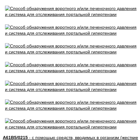
A61B5/0215
- с помощью средств, вводимых в организм (жесткие