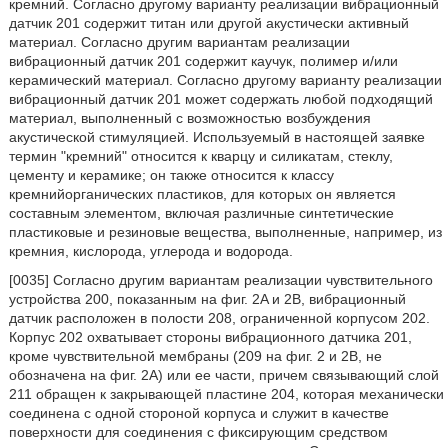
кремний. Согласно другому варианту реализации вибрационный
датчик 201 содержит титан или другой акустически активный
материал. Согласно другим вариантам реализации
вибрационный датчик 201 содержит каучук, полимер и/или
керамический материал. Согласно другому варианту реализации
вибрационный датчик 201 может содержать любой подходящий
материал, выполненный с возможностью возбуждения
акустической стимуляцией. Используемый в настоящей заявке
термин "кремний" относится к кварцу и силикатам, стеклу,
цементу и керамике; он также относится к классу
кремнийорганических пластиков, для которых он является
составным элементом, включая различные синтетические
пластиковые и резиновые вещества, выполненные, например, из
кремния, кислорода, углерода и водорода.
[0035] Согласно другим вариантам реализации чувствительного
устройства 200, показанным на фиг. 2A и 2B, вибрационный
датчик расположен в полости 208, ограниченной корпусом 202.
Корпус 202 охватывает стороны вибрационного датчика 201,
кроме чувствительной мембраны (209 на фиг. 2 и 2B, не
обозначена на фиг. 2A) или ее части, причем связывающий слой
211 обращен к закрывающей пластине 204, которая механически
соединена с одной стороной корпуса и служит в качестве
поверхности для соединения с фиксирующим средством