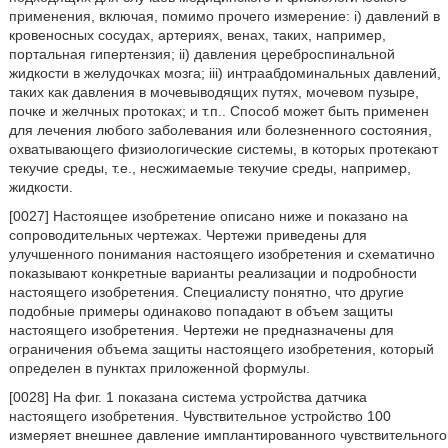
применения, включая, помимо прочего измерение: i) давлений в
кровеносных сосудах, артериях, венах, таких, например,
портальная гипертензия; ii) давления цереброспинальной
жидкости в желудочках мозга; iii) интраабдоминальных давлений,
таких как давления в мочевыводящих путях, мочевом пузыре,
почке и желчных протоках; и т.п.. Способ может быть применен
для лечения любого заболевания или болезненного состояния,
охватывающего физиологические системы, в которых протекают
текучие среды, т.е., несжимаемые текучие среды, например,
жидкости.
[0027] Настоящее изобретение описано ниже и показано на
сопроводительных чертежах. Чертежи приведены для
улучшенного понимания настоящего изобретения и схематично
показывают конкретные варианты реализации и подробности
настоящего изобретения. Специалисту понятно, что другие
подобные примеры одинаково попадают в объем защиты
настоящего изобретения. Чертежи не предназначены для
ограничения объема защиты настоящего изобретения, который
определен в пунктах приложенной формулы.
[0028] На фиг. 1 показана система устройства датчика
настоящего изобретения. Чувствительное устройство 100
измеряет внешнее давление имплантированного чувствительного