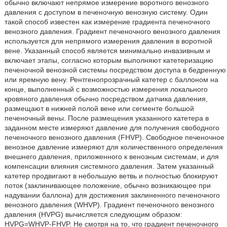
обычно включают непрямое измерение воротного венозного
давления с доступом в печеночную венозную систему. Один
такой способ известен как измерение градиента печеночного
венозного давления. Градиент печеночного венозного давления
используется для непрямого измерения давления в воротной
вене. Указанный способ является минимально инвазивным и
включает этапы, согласно которым выполняют катетеризацию
печеночной венозной системы посредством доступа в бедренную
или яремную вену. Рентгенопрозрачный катетер с баллоном на
конце, выполненный с возможностью измерения локального
кровяного давления обычно посредством датчика давления,
размещают в нижней полой вене или сегменте большой
печеночный вены. После размещения указанного катетера в
заданном месте измеряют давление для получения свободного
печеночного венозного давления (FHVP). Свободное печеночное
венозное давление измеряют для количественного определения
внешнего давления, приложенного к венозным системам, и для
компенсации влияния системного давления. Затем указанный
катетер продвигают в небольшую ветвь и полностью блокируют
поток (заклинивающее положение, обычно возникающее при
надувании баллона) для достижения заклиненного печеночного
венозного давления (WHVP). Градиент печеночного венозного
давления (HVPG) вычисляется следующим образом:
HVPG=WHVP-FHVP. Не смотря на то, что градиент печеночного