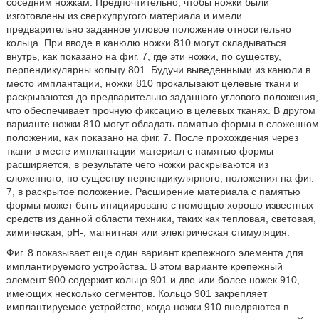
соседним ножкам. Предпочтительно, чтобы ножки были
изготовлены из сверхупругого материала и имели
предварительно заданное угловое положение относительно
кольца. При вводе в канюлю ножки 810 могут складываться
внутрь, как показано на фиг. 7, где эти ножки, по существу,
перпендикулярны кольцу 801. Будучи выведенными из канюли в
место имплантации, ножки 810 прокалывают целевые ткани и
раскрываются до предварительно заданного углового положения,
что обеспечивает прочную фиксацию в целевых тканях. В другом
варианте ножки 810 могут обладать памятью формы в сложенном
положении, как показано на фиг. 7. После прохождения через
ткани в месте имплантации материал с памятью формы
расширяется, в результате чего ножки раскрываются из
сложенного, по существу перпендикулярного, положения на фиг.
7, в раскрытое положение. Расширение материала с памятью
формы может быть инициировано с помощью хорошо известных
средств из данной области техники, таких как тепловая, световая,
химическая, рН-, магнитная или электрическая стимуляция.
Фиг. 8 показывает еще один вариант крепежного элемента для
имплантируемого устройства. В этом варианте крепежный
элемент 900 содержит кольцо 901 и две или более ножек 910,
имеющих несколько сегментов. Кольцо 901 закрепляет
имплантируемое устройство, когда ножки 910 внедряются в