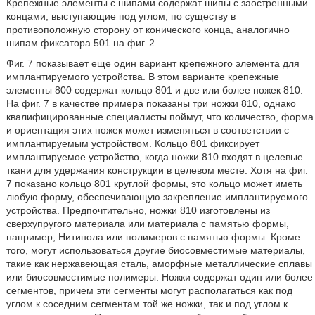
Крепежные элементы с шипами содержат шипы с заостренными
концами, выступающие под углом, по существу в
противоположную сторону от конического конца, аналогично
шипам фиксатора 501 на фиг. 2.
Фиг. 7 показывает еще один вариант крепежного элемента для
имплантируемого устройства. В этом варианте крепежные
элементы 800 содержат кольцо 801 и две или более ножек 810.
На фиг. 7 в качестве примера показаны три ножки 810, однако
квалифицированные специалисты поймут, что количество, форма
и ориентация этих ножек может изменяться в соответствии с
имплантируемым устройством. Кольцо 801 фиксирует
имплантируемое устройство, когда ножки 810 входят в целевые
ткани для удержания конструкции в целевом месте. Хотя на фиг.
7 показано кольцо 801 круглой формы, это кольцо может иметь
любую форму, обеспечивающую закрепление имплантируемого
устройства. Предпочтительно, ножки 810 изготовлены из
сверхупругого материала или материала с памятью формы,
например, Нитинола или полимеров с памятью формы. Кроме
того, могут использоваться другие биосовместимые материалы,
такие как нержавеющая сталь, аморфные металлические сплавы
или биосовместимые полимеры. Ножки содержат один или более
сегментов, причем эти сегменты могут располагаться как под
углом к соседним сегментам той же ножки, так и под углом к