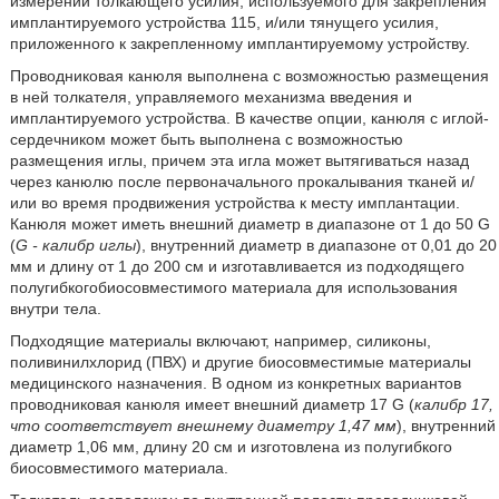
измерении толкающего усилия, используемого для закрепления
имплантируемого устройства 115, и/или тянущего усилия,
приложенного к закрепленному имплантируемому устройству.
Проводниковая канюля выполнена с возможностью размещения
в ней толкателя, управляемого механизма введения и
имплантируемого устройства. В качестве опции, канюля с иглой-
сердечником может быть выполнена с возможностью
размещения иглы, причем эта игла может вытягиваться назад
через канюлю после первоначального прокалывания тканей и/
или во время продвижения устройства к месту имплантации.
Канюля может иметь внешний диаметр в диапазоне от 1 до 50 G
(
G - калибр иглы
), внутренний диаметр в диапазоне от 0,01 до 20
мм и длину от 1 до 200 см и изготавливается из подходящего
полугибкогобиосовместимого материала для использования
внутри тела.
Подходящие материалы включают, например, силиконы,
поливинилхлорид (ПВХ) и другие биосовместимые материалы
медицинского назначения. В одном из конкретных вариантов
проводниковая канюля имеет внешний диаметр 17 G (
калибр 17,
что соответствует внешнему диаметру 1,47 мм
), внутренний
диаметр 1,06 мм, длину 20 см и изготовлена из полугибкого
биосовместимого материала.