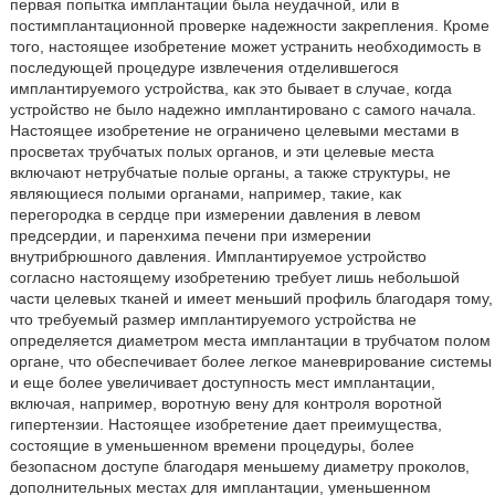
первая попытка имплантации была неудачной, или в
постимплантационной проверке надежности закрепления. Кроме
того, настоящее изобретение может устранить необходимость в
последующей процедуре извлечения отделившегося
имплантируемого устройства, как это бывает в случае, когда
устройство не было надежно имплантировано с самого начала.
Настоящее изобретение не ограничено целевыми местами в
просветах трубчатых полых органов, и эти целевые места
включают нетрубчатые полые органы, а также структуры, не
являющиеся полыми органами, например, такие, как
перегородка в сердце при измерении давления в левом
предсердии, и паренхима печени при измерении
внутрибрюшного давления. Имплантируемое устройство
согласно настоящему изобретению требует лишь небольшой
части целевых тканей и имеет меньший профиль благодаря тому,
что требуемый размер имплантируемого устройства не
определяется диаметром места имплантации в трубчатом полом
органе, что обеспечивает более легкое маневрирование системы
и еще более увеличивает доступность мест имплантации,
включая, например, воротную вену для контроля воротной
гипертензии. Настоящее изобретение дает преимущества,
состоящие в уменьшенном времени процедуры, более
безопасном доступе благодаря меньшему диаметру проколов,
дополнительных местах для имплантации, уменьшенном