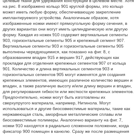
целевые ткани для удержания конструкции в целевом месте. Хотя
на рис. 8 изображено кольцо 901 круглой формы, это кольцо
может иметь любую форму, обеспечивающую закрепление
имплантируемого устройства. Аналогичным образом, хотя
изображенные ножки имеют прямоугольную форму сечения, в
других вариантах они могут иметь цилиндрическую или другую
форму. Каждая из ножек 910 содержит вертикальные сегменты
903, горизонтальные сегменты 905 и крепежный сегмент 907.
Вертикальные сегменты 903 и горизонтальные сегменты 905
выполнены чередующимися, как показано на фиг. 8, с
образованием впадин 915 и вершин 917, действующих как
прокладки для отделения крепежных сегментов 907 от кольца
901. Количество и длина вертикальных сегментов 903 и
горизонтальных сегментов 905 могут изменятся для создания
крепежных элементов, имеющих различное количество вершин и
впадин, а также различную высоту и/или длину вершин и впадин,
для регулирования гибкости или жесткости крепежных элементов.
Предпочтительно, ножки могут быть изготовлены их
сверхупругого материала, например, Нитинола. Могут
использоваться и другие биосовместимые материалы, такие как
нержавеющая сталь, аморфные металлические сплавы или
биосовместимые полимеры. Аналогично варианту на фиг. 7,
ножки 910 находятся в радиально сложенном положении, когда
фиксатор 900 помещен в канюлю. Сразу же после размещения