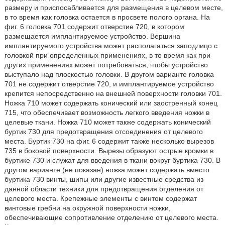
размеру и приспосабливается для размещения в целевом месте,
в то время как головка остается в просвете полого органа. На
фиг. 6 головка 701 содержит отверстие 720, в котором
размещается имплантируемое устройство. Вершина
имплантируемого устройства может располагаться заподлицо с
головкой при определенных применениях, в то время как при
других применениях может потребоваться, чтобы устройство
выступало над плоскостью головки. В другом варианте головка
701 не содержит отверстие 720, и имплантируемое устройство
крепится непосредственно на внешней поверхности головки 701.
Ножка 710 может содержать конический или заостренный конец
715, что обеспечивает возможность легкого введения ножки в
целевые ткани. Ножка 710 может также содержать конический
буртик 730 для предотвращения отсоединения от целевого
места. Буртик 730 на фиг. 6 содержит также несколько вырезов
735 в боковой поверхности. Вырезы образуют острые кромки в
буртике 730 и служат для введения в ткани вокруг буртика 730. В
другом варианте (не показан) ножка может содержать вместо
буртика 730 винты, шипы или другие известные средства из
данной области техники для предотвращения отделения от
целевого места. Крепежные элементы с винтом содержат
винтовые гребни на окружной поверхности ножки,
обеспечивающие сопротивление отделению от целевого места.