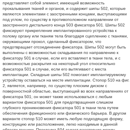
представляет собой элемент, имеющий возможность
прокалывания тканей и органов, и содержит шипы 502, которые
являются элементами с заостренными концами, выступающими
под углом, по существу в противоположном направлении от
заостренного дистального конца 503 фиксатора 501. Шипы 502
фиксируют прикрепление имплантированного устройства к
полому органу или тканям тела благодаря сцеплению с тканями,
окружающими прокол, сделанный фиксатором, что
предотвращает отсоединение фиксатора. Шипы 502 могут быть
выполнены с возможностью складывания по направлению к
фиксатору 501 в случае, если его вставляют в ткани тела, и с
возможностью раскрытия на некоторый угол относительно
фиксатора 501 в случае, если его вытягивают с места
имплантации. Складные шипы 502 помогают имплантируемому
устройству оставаться на месте имплантации. Стопор 510 на фиг.
2, является, например, по существу плоским диском с
поверхностной областью, выступающей во всех направлениях от
фиксатора 501; он может также использоваться с любым
вариантом фиксатора 501 для предотвращения слишком
глубокого проникновения фиксатора 501 в ткани тела путем
обеспечения фрикционного или физического барьера. В другом
варианте стопор 510 может иметь любую подходящую форму,
конструкцию или расположение, легко находимые в данной
области техники. Прокладка 504 задает расстояние между