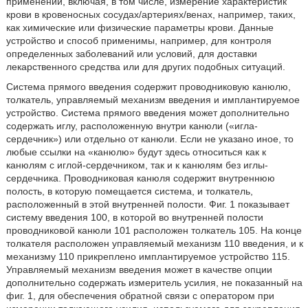
применений, включая, в том числе, измерение характеристик
крови в кровеносных сосудах/артериях/венах, например, таких,
как химические или физические параметры крови. Данные
устройство и способ применимы, например, для контроля
определенных заболеваний или условий, для доставки
лекарственного средства или для других подобных ситуаций.
Система прямого введения содержит проводниковую канюлю,
толкатель, управляемый механизм введения и имплантируемое
устройство. Система прямого введения может дополнительно
содержать иглу, расположенную внутри канюли («игла-
сердечник») или отдельно от канюли. Если не указано иное, то
любые ссылки на «канюлю» будут здесь относиться как к
канюлям с иглой-сердечником, так и к канюлям без иглы-
сердечника. Проводниковая канюля содержит внутреннюю
полость, в которую помещается система, и толкатель,
расположенный в этой внутренней полости. Фиг. 1 показывает
систему введения 100, в которой во внутренней полости
проводниковой канюли 101 расположен толкатель 105. На конце
толкателя расположен управляемый механизм 110 введения, и к
механизму 110 прикреплено имплантируемое устройство 115.
Управляемый механизм введения может в качестве опции
дополнительно содержать измеритель усилия, не показанный на
фиг. 1, для обеспечения обратной связи с оператором при