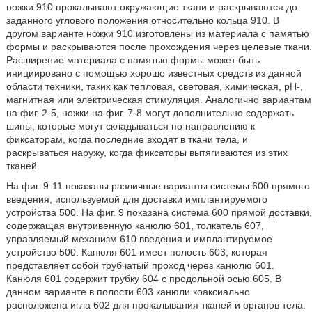
ножки 910 прокалывают окружающие ткани и раскрываются до
заданного углового положения относительно кольца 910. В
другом варианте ножки 910 изготовлены из материала с памятью
формы и раскрываются после прохождения через целевые ткани.
Расширение материала с памятью формы может быть
инициировано с помощью хорошо известных средств из данной
области техники, таких как тепловая, световая, химическая, рН-,
магнитная или электрическая стимуляция. Аналогично вариантам
на фиг. 2-5, ножки на фиг. 7-8 могут дополнительно содержать
шипы, которые могут складываться по направлению к
фиксаторам, когда последние входят в ткани тела, и
раскрываться наружу, когда фиксаторы вытягиваются из этих
тканей.
На фиг. 9-11 показаны различные варианты системы 600 прямого
введения, используемой для доставки имплантируемого
устройства 500. На фиг. 9 показана система 600 прямой доставки,
содержащая внутривенную канюлю 601, толкатель 607,
управляемый механизм 610 введения и имплантируемое
устройство 500. Канюля 601 имеет полость 603, которая
представляет собой трубчатый проход через канюлю 601.
Канюля 601 содержит трубку 604 с продольной осью 605. В
данном варианте в полости 603 канюли коаксиально
расположена игла 602 для прокалывания тканей и органов тела.