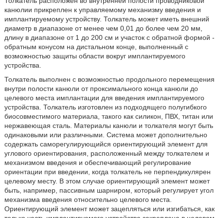
Толкатель расположен во внутренней полости проводниковой
канюлии прикреплен к управляемому механизму введения и
имплантируемому устройству. Толкатель может иметь внешний
диаметр в диапазоне от менее чем 0,01 до более чем 20 мм,
длину в диапазоне от 1 до 200 см и участок с обратной формой -
обратным конусом на дистальном конце, выполненный с
возможностью защиты области вокруг имплантируемого
устройства.
Толкатель выполнен с возможностью продольного перемещения
внутри полости канюли от проксимального конца канюли до
целевого места имплантации для введения имплантируемого
устройства. Толкатель изготовлен из подходящего полугибкого
биосовместимого материала, такого как силикон, ПВХ, титан или
нержавеющая сталь. Материалы канюли и толкателя могут быть
одинаковыми или различными. Система может дополнительно
содержать саморегулирующийся ориентирующий элемент для
углового ориентирования, расположенный между толкателем и
механизмом введения и обеспечивающий регулирование
ориентации при введении, когда толкатель не перпендикулярен
целевому месту. В этом случае ориентирующий элемент может
быть, например, пассивным шарниром, который регулирует угол
механизма введения относительно целевого места.
Ориентирующий элемент может зацепляться или изгибаться, как