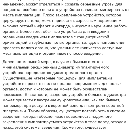
ненадежно, может отделиться и создать серьезные угрозы для
пациента, особенно если это устройство начинает мигрировать от
места имплантации. Плохо закрепленное устройство, которое
циркулирует в теле, может привести к серьезным поражениям,
включая острый инфаркт миокарда, инсульт и нарушение работы
органов. Более того, обычные устройства для введения
ограничены введением имплантатов с концентрической
ориентацией в трубчатые полые органы, т.е. вдоль направления
просвета полого органа, что уменьшает количество доступных
мест имплантации и ограничивает способ введения.
Далее, по меньшей мере, в случае обычных стентов,
минимальный расширенный диаметр имплантируемого
устройства определяется диаметром полого органа.
Существующие катетерные процедуры для имплантации
устройств в просветы полых органов неприменимы для полых
органов, доступ к которым не может быть осуществлен
чрескожно. В частности, введение устройств большого диаметра
может привести к внутреннему кровотечению, как это бывает,
например, при доступе к воротной вене для контроля воротной
гипертензии. Таким образом, существует потребность в системе
введения, которая обеспечивает возможность надежного
закрепления имплантируемого устройства в теле перед отводом
назад этой системы введения. Кроме того, существует