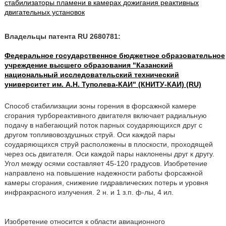
стабилизаторы пламени в камерах дожигания реактивных
двигательных установок
Владельцы патента RU 2680781:
Федеральное государственное бюджетное образовательное
учреждение высшего образования "Казанский
национальный исследовательский технический
университет им. А.Н. Туполева-КАИ" (КНИТУ-КАИ) (RU)
Способ стабилизации зоны горения в форсажной камере
сгорания турбореактивного двигателя включает радиальную
подачу в набегающий поток парных соударяющихся друг с
другом топливовоздушных струй. Оси каждой пары
соударяющихся струй расположены в плоскости, проходящей
через ось двигателя. Оси каждой пары наклонены друг к другу.
Угол между осями составляет 45-120 градусов. Изобретение
направлено на повышение надежности работы форсажной
камеры сгорания, снижение гидравлических потерь и уровня
инфракрасного излучения. 2 н. и 1 з.п. ф-лы, 4 ил.
Изобретение относится к области авиационного