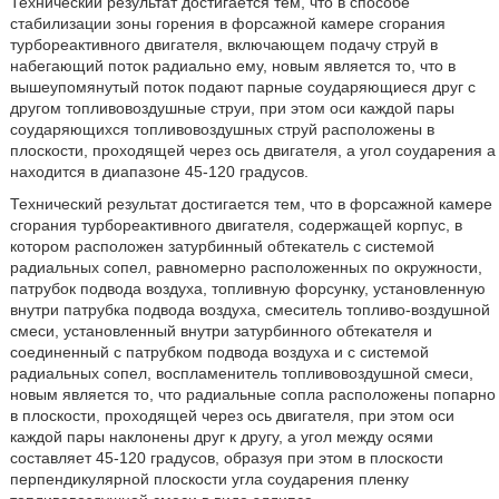
Технический результат достигается тем, что в способе
стабилизации зоны горения в форсажной камере сгорания
турбореактивного двигателя, включающем подачу струй в
набегающий поток радиально ему, новым является то, что в
вышеупомянутый поток подают парные соударяющиеся друг с
другом топливовоздушные струи, при этом оси каждой пары
соударяющихся топливовоздушных струй расположены в
плоскости, проходящей через ось двигателя, а угол соударения а
находится в диапазоне 45-120 градусов.
Технический результат достигается тем, что в форсажной камере
сгорания турбореактивного двигателя, содержащей корпус, в
котором расположен затурбинный обтекатель с системой
радиальных сопел, равномерно расположенных по окружности,
патрубок подвода воздуха, топливную форсунку, установленную
внутри патрубка подвода воздуха, смеситель топливо-воздушной
смеси, установленный внутри затурбинного обтекателя и
соединенный с патрубком подвода воздуха и с системой
радиальных сопел, воспламенитель топливовоздушной смеси,
новым является то, что радиальные сопла расположены попарно
в плоскости, проходящей через ось двигателя, при этом оси
каждой пары наклонены друг к другу, а угол между осями
составляет 45-120 градусов, образуя при этом в плоскости
перпендикулярной плоскости угла соударения пленку