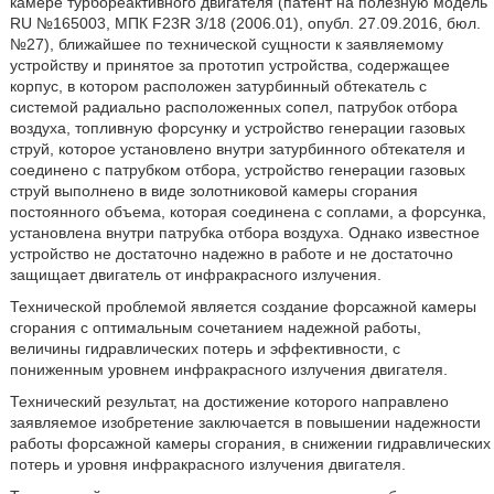
камере турбореактивного двигателя (патент на полезную модель
RU №165003, МПК F23R 3/18 (2006.01), опубл. 27.09.2016, бюл.
№27), ближайшее по технической сущности к заявляемому
устройству и принятое за прототип устройства, содержащее
корпус, в котором расположен затурбинный обтекатель с
системой радиально расположенных сопел, патрубок отбора
воздуха, топливную форсунку и устройство генерации газовых
струй, которое установлено внутри затурбинного обтекателя и
соединено с патрубком отбора, устройство генерации газовых
струй выполнено в виде золотниковой камеры сгорания
постоянного объема, которая соединена с соплами, а форсунка,
установлена внутри патрубка отбора воздуха. Однако известное
устройство не достаточно надежно в работе и не достаточно
защищает двигатель от инфракрасного излучения.
Технической проблемой является создание форсажной камеры
сгорания с оптимальным сочетанием надежной работы,
величины гидравлических потерь и эффективности, с
пониженным уровнем инфракрасного излучения двигателя.
Технический результат, на достижение которого направлено
заявляемое изобретение заключается в повышении надежности
работы форсажной камеры сгорания, в снижении гидравлических
потерь и уровня инфракрасного излучения двигателя.