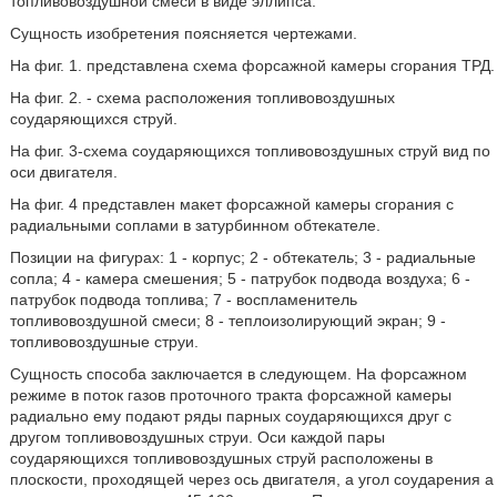
топливовоздушной смеси в виде эллипса.
Сущность изобретения поясняется чертежами.
На фиг. 1. представлена схема форсажной камеры сгорания ТРД.
На фиг. 2. - схема расположения топливовоздушных
соударяющихся струй.
На фиг. 3-схема соударяющихся топливовоздушных струй вид по
оси двигателя.
На фиг. 4 представлен макет форсажной камеры сгорания с
радиальными соплами в затурбинном обтекателе.
Позиции на фигурах: 1 - корпус; 2 - обтекатель; 3 - радиальные
сопла; 4 - камера смешения; 5 - патрубок подвода воздуха; 6 -
патрубок подвода топлива; 7 - воспламенитель
топливовоздушной смеси; 8 - теплоизолирующий экран; 9 -
топливовоздушные струи.
Сущность способа заключается в следующем. На форсажном
режиме в поток газов проточного тракта форсажной камеры
радиально ему подают ряды парных соударяющихся друг с
другом топливовоздушных струи. Оси каждой пары
соударяющихся топливовоздушных струй расположены в
плоскости, проходящей через ось двигателя, а угол соударения а