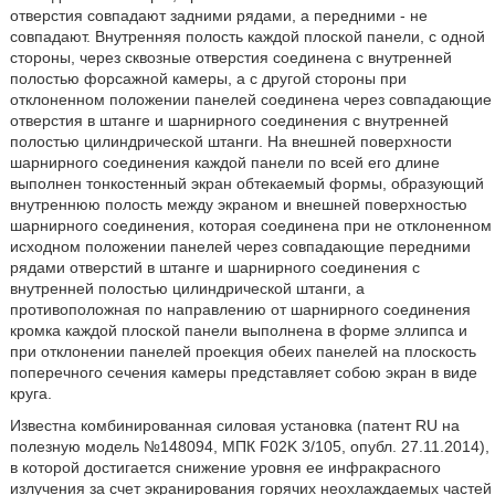
отверстия совпадают задними рядами, а передними - не
совпадают. Внутренняя полость каждой плоской панели, с одной
стороны, через сквозные отверстия соединена с внутренней
полостью форсажной камеры, а с другой стороны при
отклоненном положении панелей соединена через совпадающие
отверстия в штанге и шарнирного соединения с внутренней
полостью цилиндрической штанги. На внешней поверхности
шарнирного соединения каждой панели по всей его длине
выполнен тонкостенный экран обтекаемый формы, образующий
внутреннюю полость между экраном и внешней поверхностью
шарнирного соединения, которая соединена при не отклоненном
исходном положении панелей через совпадающие передними
рядами отверстий в штанге и шарнирного соединения с
внутренней полостью цилиндрической штанги, а
противоположная по направлению от шарнирного соединения
кромка каждой плоской панели выполнена в форме эллипса и
при отклонении панелей проекция обеих панелей на плоскость
поперечного сечения камеры представляет собою экран в виде
круга.
Известна комбинированная силовая установка (патент RU на
полезную модель №148094, МПК F02K 3/105, опубл. 27.11.2014),
в которой достигается снижение уровня ее инфракрасного
излучения за счет экранирования горячих неохлаждаемых частей