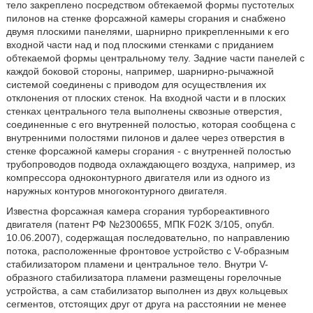
тело закреплено посредством обтекаемой формы пустотелых
пилонов на стенке форсажной камеры сгорания и снабжено
двумя плоскими панелями, шарнирно прикрепленными к его
входной части над и под плоскими стенками с приданием
обтекаемой формы центральному телу. Задние части панелей с
каждой боковой стороны, например, шарнирно-рычажной
системой соединены с приводом для осуществления их
отклонения от плоских стенок. На входной части и в плоских
стенках центрального тела выполнены сквозные отверстия,
соединенные с его внутренней полостью, которая сообщена с
внутренними полостями пилонов и далее через отверстия в
стенке форсажной камеры сгорания - с внутренней полостью
трубопроводов подвода охлаждающего воздуха, например, из
компрессора одноконтурного двигателя или из одного из
наружных контуров многоконтурного двигателя.
Известна форсажная камера сгорания турбореактивного
двигателя (патент РФ №2300655, МПК F02K 3/105, опубл.
10.06.2007), содержащая последовательно, по направлению
потока, расположенные фронтовое устройство с V-образным
стабилизатором пламени и центральное тело. Внутри V-
образного стабилизатора пламени размещены горелочные
устройства, а сам стабилизатор выполнен из двух кольцевых
сегментов, отстоящих друг от друга на расстоянии не менее