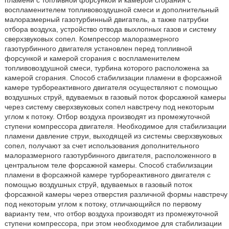
пламени с топливной форсункой и камерой сгорания с
воспламенителем топливовоздушной смеси и дополнительный
малоразмерный газотурбинный двигатель, а также патрубки
отбора воздуха, устройство отвода выхлопных газов и систему
сверхзвуковых сопел. Компрессор малоразмерного
газотурбинного двигателя установлен перед топливной
форсункой и камерой сгорания с воспламенителем
топливовоздушной смеси, турбина которого расположена за
камерой сгорания. Способ стабилизации пламени в форсажной
камере турбореактивного двигателя осуществляют с помощью
воздушных струй, вдуваемых в газовый поток форсажной камеры
через систему сверхзвуковых сопел навстречу под некоторым
углом к потоку. Отбор воздуха производят из промежуточной
ступени компрессора двигателя. Необходимое для стабилизации
пламени давление струи, выходящей из системы сверхзвуковых
сопел, получают за счет использования дополнительного
малоразмерного газотурбинного двигателя, расположенного в
центральном теле форсажной камеры. Способ стабилизации
пламени в форсажной камере турбореактивного двигателя с
помощью воздушных струй, вдуваемых в газовый поток
форсажной камеры через отверстия различной формы навстречу
под некоторым углом к потоку, отличающийся по первому
варианту тем, что отбор воздуха производят из промежуточной
ступени компрессора, при этом необходимое для стабилизации