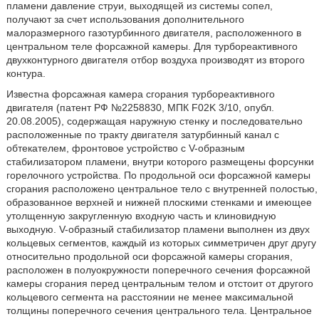
пламени давление струи, выходящей из системы сопел,
получают за счет использования дополнительного
малоразмерного газотурбинного двигателя, расположенного в
центральном теле форсажной камеры. Для турбореактивного
двухконтурного двигателя отбор воздуха производят из второго
контура.
Известна форсажная камера сгорания турбореактивного
двигателя (патент РФ №2258830, МПК F02K 3/10, опубл.
20.08.2005), содержащая наружную стенку и последовательно
расположенные по тракту двигателя затурбинный канал с
обтекателем, фронтовое устройство с V-образным
стабилизатором пламени, внутри которого размещены форсунки
горелочного устройства. По продольной оси форсажной камеры
сгорания расположено центральное тело с внутренней полостью,
образованное верхней и нижней плоскими стенками и имеющее
утолщенную закругленную входную часть и клиновидную
выходную. V-образный стабилизатор пламени выполнен из двух
кольцевых сегментов, каждый из которых симметричен друг другу
относительно продольной оси форсажной камеры сгорания,
расположен в полуокружности поперечного сечения форсажной
камеры сгорания перед центральным телом и отстоит от другого
кольцевого сегмента на расстоянии не менее максимальной
толщины поперечного сечения центрального тела. Центральное