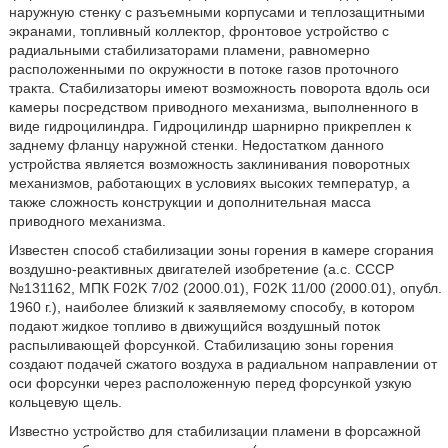
наружную стенку с разъемными корпусами и теплозащитными
экранами, топливный коллектор, фронтовое устройство с
радиальными стабилизаторами пламени, равномерно
расположенными по окружности в потоке газов проточного
тракта. Стабилизаторы имеют возможность поворота вдоль оси
камеры посредством приводного механизма, выполненного в
виде гидроцилиндра. Гидроцилиндр шарнирно прикреплен к
заднему фланцу наружной стенки. Недостатком данного
устройства является возможность заклинивания поворотных
механизмов, работающих в условиях высоких температур, а
также сложность конструкции и дополнительная масса
приводного механизма.
Известен способ стабилизации зоны горения в камере сгорания
воздушно-реактивных двигателей изобретение (а.с. СССР
№131162, МПК F02K 7/02 (2000.01), F02K 11/00 (2000.01), опубл.
1960 г.), наиболее близкий к заявляемому способу, в котором
подают жидкое топливо в движущийся воздушный поток
распыливающей форсункой. Стабилизацию зоны горения
создают подачей сжатого воздуха в радиальном направлении от
оси форсунки через расположенную перед форсункой узкую
кольцевую щель.
Известно устройство для стабилизации пламени в форсажной