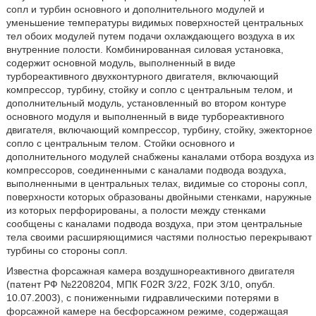
сопл и турбин основного и дополнительного модулей и
уменьшение температуры видимых поверхностей центральных
тел обоих модулей путем подачи охлаждающего воздуха в их
внутренние полости. Комбинированная силовая установка,
содержит основной модуль, выполненный в виде
турбореактивного двухконтурного двигателя, включающий
компрессор, турбину, стойку и сопло с центральным телом, и
дополнительный модуль, установленный во втором контуре
основного модуля и выполненный в виде турбореактивного
двигателя, включающий компрессор, турбину, стойку, эжекторное
сопло с центральным телом. Стойки основного и
дополнительного модулей снабжены каналами отбора воздуха из
компрессоров, соединенными с каналами подвода воздуха,
выполненными в центральных телах, видимые со стороны сопл,
поверхности которых образованы двойными стенками, наружные
из которых перфорированы, а полости между стенками
сообщены с каналами подвода воздуха, при этом центральные
тела своими расширяющимися частями полностью перекрывают
турбины со стороны сопл.
Известна форсажная камера воздушнореактивного двигателя
(патент РФ №2208204, МПК F02R 3/22, F02K 3/10, опубл.
10.07.2003), с пониженными гидравлическими потерями в
форсажной камере на бесфорсажном режиме, содержащая