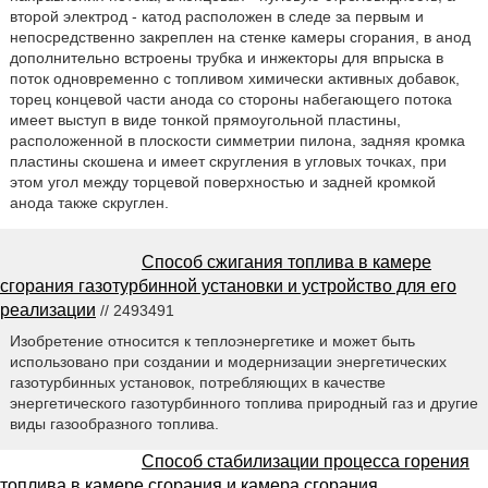
второй электрод - катод расположен в следе за первым и
непосредственно закреплен на стенке камеры сгорания, в анод
дополнительно встроены трубка и инжекторы для впрыска в
поток одновременно с топливом химически активных добавок,
торец концевой части анода со стороны набегающего потока
имеет выступ в виде тонкой прямоугольной пластины,
расположенной в плоскости симметрии пилона, задняя кромка
пластины скошена и имеет скругления в угловых точках, при
этом угол между торцевой поверхностью и задней кромкой
анода также скруглен.
Способ сжигания топлива в камере
сгорания газотурбинной установки и устройство для его
реализации
// 2493491
Изобретение относится к теплоэнергетике и может быть
использовано при создании и модернизации энергетических
газотурбинных установок, потребляющих в качестве
энергетического газотурбинного топлива природный газ и другие
виды газообразного топлива.
Способ стабилизации процесса горения
топлива в камере сгорания и камера сгорания