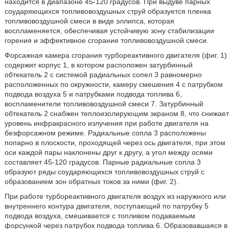
находится в диапазоне 45-120 градусов. При выдуве парных
соударяющихся топливовоздушных струй образуется пленка
топливовоздушной смеси в виде эллипса, которая
воспламеняется, обеспечивая устойчивую зону стабилизации
горения и эффективное сгорание топливовоздушной смеси.
Форсажная камера сгорания турбореактивного двигателя (фиг. 1)
содержит корпус 1, в котором расположен затурбинный
обтекатель 2 с системой радиальных сопел 3 равномерно
расположенных по окружности, камеру смешения 4 с патрубком
подвода воздуха 5 и патрубками подвода топлива 6,
воспламенители топливовоздушной смеси 7. Затурбинный
обтекатель 2 снабжен теплоизолирующим экраном 8, что снижает
уровень инфракрасного излучения при работе двигателя на
безфорсажном режиме. Радиальные сопла 3 расположены
попарно в плоскости, проходящей через ось двигателя, при этом
оси каждой пары наклонены друг к другу, а угол между осями
составляет 45-120 градусов. Парные радиальные сопла 3
образуют ряды соударяющихся топливовоздушных струй с
образованием зон обратных токов за ними (фиг. 2).
При работе турбореактивного двигателя воздух из наружного или
внутреннего контура двигателя, поступающий по патрубку 5
подвода воздуха, смешивается с топливом подаваемым
форсункой через патрубок подвода топлива 6. Образовавшаяся в