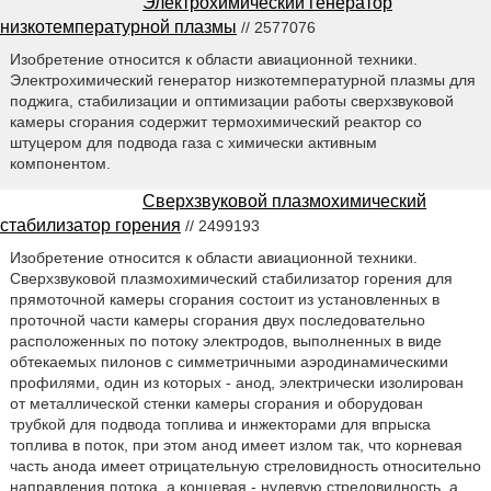
Электрохимический генератор
низкотемпературной плазмы
// 2577076
Изобретение относится к области авиационной техники.
Электрохимический генератор низкотемпературной плазмы для
поджига, стабилизации и оптимизации работы сверхзвуковой
камеры сгорания содержит термохимический реактор со
штуцером для подвода газа с химически активным
компонентом.
Сверхзвуковой плазмохимический
стабилизатор горения
// 2499193
Изобретение относится к области авиационной техники.
Сверхзвуковой плазмохимический стабилизатор горения для
прямоточной камеры сгорания состоит из установленных в
проточной части камеры сгорания двух последовательно
расположенных по потоку электродов, выполненных в виде
обтекаемых пилонов с симметричными аэродинамическими
профилями, один из которых - анод, электрически изолирован
от металлической стенки камеры сгорания и оборудован
трубкой для подвода топлива и инжекторами для впрыска
топлива в поток, при этом анод имеет излом так, что корневая
часть анода имеет отрицательную стреловидность относительно
направления потока, а концевая - нулевую стреловидность, а