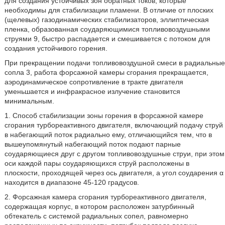
для создания устойчивых зон обратных токов, которые
необходимы для стабилизации пламени. В отличие от плоских
(щелевых) газодинамических стабилизаторов, эллиптическая
пленка, образованная соударяющимися топливовоздушными
струями 9, быстро распадается и смешивается с потоком для
создания устойчивого горения.
При прекращении подачи топливовоздушной смеси в радиальные
сопла 3, работа форсажной камеры сгорания прекращается,
аэродинамическое сопротивление в тракте двигателя
уменьшается и инфракрасное излучение становится
минимальным.
1. Способ стабилизации зоны горения в форсажной камере
сгорания турбореактивного двигателя, включающий подачу струй
в набегающий поток радиально ему, отличающийся тем, что в
вышеупомянутый набегающий поток подают парные
соударяющиеся друг с другом топливовоздушные струи, при этом
оси каждой пары соударяющихся струй расположены в
плоскости, проходящей через ось двигателя, а угол соударения α
находится в диапазоне 45-120 градусов.
2. Форсажная камера сгорания турбореактивного двигателя,
содержащая корпус, в котором расположен затурбинный
обтекатель с системой радиальных сопел, равномерно