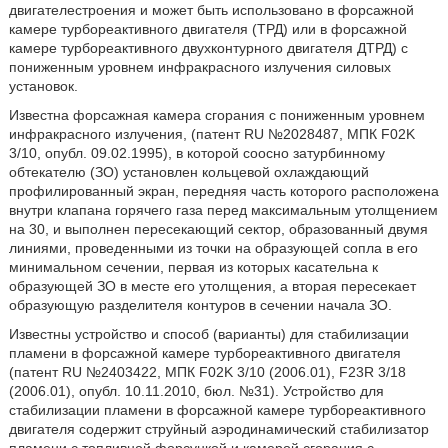
двигателестроения и может быть использовано в форсажной
камере турбореактивного двигателя (ТРД) или в форсажной
камере турбореактивного двухконтурного двигателя ДТРД) с
пониженным уровнем инфракрасного излучения силовых
установок.
Известна форсажная камера сгорания с пониженным уровнем
инфракрасного излучения, (патент RU №2028487, МПК F02K
3/10, опубл. 09.02.1995), в которой соосно затурбинному
обтекателю (ЗО) установлен кольцевой охлаждающий
профилированный экран, передняя часть которого расположена
внутри клапана горячего газа перед максимальным утолщением
на 30, и выполнен пересекающий сектор, образованный двумя
линиями, проведенными из точки на образующей сопла в его
минимальном сечении, первая из которых касательна к
образующей ЗО в месте его утолщения, а вторая пересекает
образующую разделителя контуров в сечении начала ЗО.
Известны устройство и способ (варианты) для стабилизации
пламени в форсажной камере турбореактивного двигателя
(патент RU №2403422, МПК F02K 3/10 (2006.01), F23R 3/18
(2006.01), опубл. 10.11.2010, бюл. №31). Устройство для
стабилизации пламени в форсажной камере турбореактивного
двигателя содержит струйный аэродинамический стабилизатор