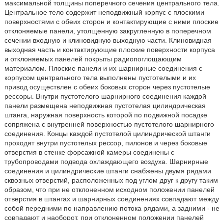
максимальной толщины поперечного сечения центрального тела.
Центральное тело содержит неподвижный корпус с плоскими
поверхностями с обеих сторон и контактирующие с ними плоские
отклоняемые панели, утолщенную закругленную в поперечном
сечении входную и клиновидную выходную части. Клиновидная
выходная часть и контактирующие плоские поверхности корпуса
и отклоняемых панелей покрыты радиопоглощающим
материалом. Плоские панели и их шарнирные соединения с
корпусом центрального тела выполнены пустотелыми и их
привод осуществлен с обеих боковых сторон через пустотелые
рессоры. Внутри пустотелого шарнирного соединения каждой
панели размещена неподвижная пустотелая цилиндрическая
штанга, наружная поверхность которой по подвижной посадке
сопряжена с внутренней поверхностью пустотелого шарнирного
соединения. Концы каждой пустотелой цилиндрической штанги
проходят внутри пустотелых рессор, пилонов и через боковые
отверстия в стенке форсажной камеры соединены с
трубопроводами подвода охлаждающего воздуха. Шарнирные
соединения и цилиндрические штанги снабжены двумя рядами
сквозных отверстий, расположенных под углом друг к другу таким
образом, что при не отклоненном исходном положении панелей
отверстия в штангах и шарнирных соединениях совпадают между
собой передними по направлению потока рядами, а задними - не
совпадают и наоборот, при отклоненном положении панелей