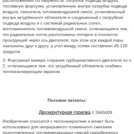
расположенных по окружности, патрубок подвода воздуха,
топливную форсунку, установленную внутри патрубка подвода
воздуха, смеситель топливовоздушной смеси, установленный
внутри затурбинного обтекателя и соединенный с патрубком
подвода воздуха и с системой радиальных сопел,
воспламенитель топливовоздушной смеси, отличающаяся тем,
что радиальные сопла расположены попарно в плоскости,
проходящей через ось двигателя, при этом оси каждой пары
наклонены друг к другу, а угол между осями составляет 45-120
градусов.
3. Форсажная камера сгорания турбореактивного двигателя по п.
2, отличающаяся тем, что затурбинный обтекатель снабжен
теплоизолирующим экраном.
Похожие патенты:
Двухконтурная горелка
// 2665009
Изобретение относится к теплоэнергетике и может быть
использовано для непрерывного пламенного сжигания
подготовленных топливовоздушных смесей газообразного