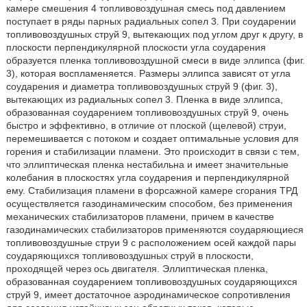
камере смешения 4 топливовоздушная смесь под давлением
поступает в ряды парных радиальных сопел 3. При соударении
топливовоздушных струй 9, вытекающих под углом друг к другу, в
плоскости перпендикулярной плоскости угла соударения
образуется пленка топливовоздушной смеси в виде эллипса (фиг.
3), которая воспламеняется. Размеры эллипса зависят от угла
соударения и диаметра топливовоздушных струй 9 (фиг. 3),
вытекающих из радиальных сопел 3. Пленка в виде эллипса,
образованная соударением топливовоздушных струй 9, очень
быстро и эффективно, в отличие от плоской (щелевой) струи,
перемешивается с потоком и создает оптимальные условия для
горения и стабилизации пламени. Это происходит в связи с тем,
что эллиптическая пленка нестабильна и имеет значительные
колебания в плоскостях угла соударения и перпендикулярной
ему. Стабилизация пламени в форсажной камере сгорания ТРД
осуществляется газодинамическим способом, без применения
механических стабилизаторов пламени, причем в качестве
газодинамических стабилизаторов применяются соударяющиеся
топливовоздушные струи 9 с расположением осей каждой пары
соударяющихся топливовоздушных струй в плоскости,
проходящей через ось двигателя. Эллиптическая пленка,
образованная соударением топливовоздушных соударяющихся
струй 9, имеет достаточное аэродинамическое сопротивления