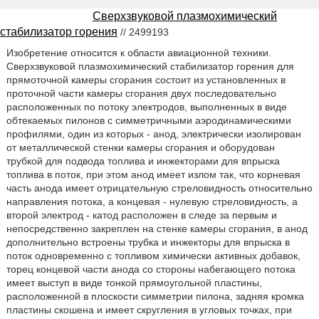
Сверхзвуковой плазмохимический
стабилизатор горения
// 2499193
Изобретение относится к области авиационной техники.
Сверхзвуковой плазмохимический стабилизатор горения для
прямоточной камеры сгорания состоит из установленных в
проточной части камеры сгорания двух последовательно
расположенных по потоку электродов, выполненных в виде
обтекаемых пилонов с симметричными аэродинамическими
профилями, один из которых - анод, электрически изолирован
от металлической стенки камеры сгорания и оборудован
трубкой для подвода топлива и инжекторами для впрыска
топлива в поток, при этом анод имеет излом так, что корневая
часть анода имеет отрицательную стреловидность относительно
направления потока, а концевая - нулевую стреловидность, а
второй электрод - катод расположен в следе за первым и
непосредственно закреплен на стенке камеры сгорания, в анод
дополнительно встроены трубка и инжекторы для впрыска в
поток одновременно с топливом химически активных добавок,
торец концевой части анода со стороны набегающего потока
имеет выступ в виде тонкой прямоугольной пластины,
расположенной в плоскости симметрии пилона, задняя кромка
пластины скошена и имеет скругления в угловых точках, при