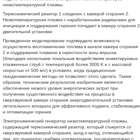
низкотемпературной плазмы.
Термохимический реактор 1 соединен с камерой сгорания 2.
Низкотемпературная плазма с наработанными радикалами для
инициации и поддержания горения попадает в камеру сгорания 2
двигательной установки.
Проведенное моделирование подтвердило возможность
осуществлять воспламенение топлива в канале камера сгорания
2 и поддержание пламени в окрестности зоны впрыска
(благодаря нескольким локальным воздействиям инжектируемых
плазменных струй с температурой более 3000 K и с массовой
скоростью от 500 м/с) в условиях, когда традиционные
газодинамические методы не позволяют этого сделать. Таким
образом, техническим результатом изобретения является
обеспечение низкого уровня энергетических затрат при
получении существенного воздействия на процессы в
сверхзвуковой камере сгорания энергодвигательной установки
летательного аппарата для эффективного поджига, стабилизации
и оптимизации горения.
Электрохимический генератор низкотемпературной плазмы,
содержащий термохимический реактор, который стыкуется со
сверхзвуковой камерой сгорания, анод и катод, отличающийся
тем, что генератор снабжен плазматроном, последовательно с