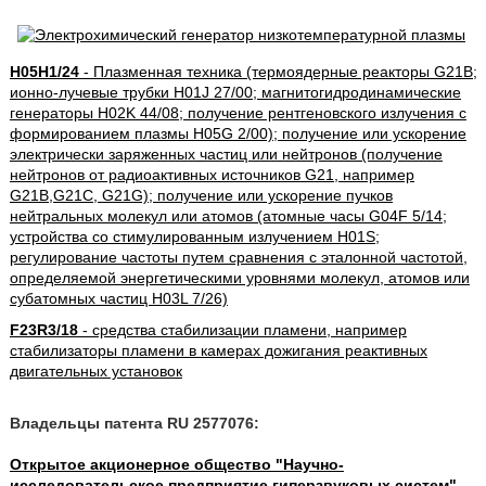
H05H1/24
- Плазменная техника (термоядерные реакторы G21B;
ионно-лучевые трубки H01J 27/00; магнитогидродинамические
генераторы H02K 44/08; получение рентгеновского излучения с
формированием плазмы H05G 2/00); получение или ускорение
электрически заряженных частиц или нейтронов (получение
нейтронов от радиоактивных источников G21, например
G21B,G21C, G21G); получение или ускорение пучков
нейтральных молекул или атомов (атомные часы G04F 5/14;
устройства со стимулированным излучением H01S;
регулирование частоты путем сравнения с эталонной частотой,
определяемой энергетическими уровнями молекул, атомов или
субатомных частиц H03L 7/26)
F23R3/18
- средства стабилизации пламени, например
стабилизаторы пламени в камерах дожигания реактивных
двигательных установок
Владельцы патента RU 2577076:
Открытое акционерное общество "Научно-
исследовательское предприятие гиперзвуковых систем"