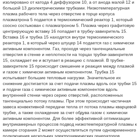
изолировано от катода 4 диффузором 10, а от анода малой 12 и
большой 13 диэлектрическими трубками. Низкотемпературная
плазма рабочего тела через отверстие в торце корпуса
плазматрона 5 подается в термохимический реактор 1, который
соосно состыкован с плазматроном 5. Плазма через графитовую
центрирующую вставку 16 попадает в трубку-завихритель 15.
Вставка 16 и трубка 15 находятся внутри термохимического
реактора 1, в который через штуцер 14 подается газ с химически
активным компонентом. Газ, проходя через тангенциальные
отверстия в стенке и неплотности на торцах трубки-завихрителя
15, охлаждает ее и вступает в реакцию с плазмой. В трубке-
завихрителе 15 происходит смешение и реакция между плазмой
и газом с химически активным компонентом. Трубка 15
испытывает большие тепловые нагрузки. Значительное их
снижение достигается за счет подачи плазмы вдоль оси трубки 15
и подачи газа с химически активным компонентом вдоль
внутренней стенки через серию отверстий, расположенных
тангенциально потоку плазмы. При этом происходит частичная
завеса конвективной передачи тепла от потока плазмы кварцевой
трубке, а также охлаждение за счет обдува газом с химически
активным компонентом. Для более эффективной оптимизации
внутрикамерных процессов подвод низкотемпературной плазмы к
камере сгорания 2 может осуществляться путем одновременного
подключения нескольких электрохимических генераторов