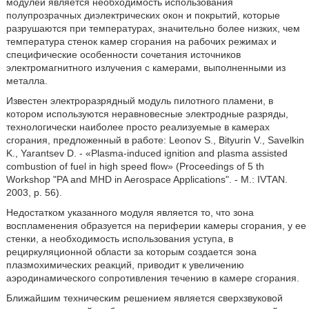
модулей является необходимость использования
полупрозрачных диэлектрических окон и покрытий, которые
разрушаются при температурах, значительно более низких, чем
температура стенок камер сгорания на рабочих режимах и
специфические особенности сочетания источников
электромагнитного излучения с камерами, выполненными из
металла.
Известен электроразрядный модуль пилотного пламени, в
котором используются неравновесные электродные разряды,
технологически наиболее просто реализуемые в камерах
сгорания, предложенный в работе: Leonov S., Bityurin V., Savelkin
K., Yarantsev D. - «Plasma-induced ignition and plasma assisted
combustion of fuel in high speed flow» (Proceedings of 5 th
Workshop "PA and MHD in Aerospace Applications". - M.: IVTAN.
2003, p. 56).
Недостатком указанного модуля является то, что зона
воспламенения образуется на периферии камеры сгорания, у ее
стенки, а необходимость использования уступа, в
рециркуляционной области за которым создается зона
плазмохимических реакций, приводит к увеличению
аэродинамического сопротивления течению в камере сгорания.
Ближайшим техническим решением является сверхзвуковой