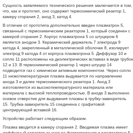
Сущность заявляемого технического решения заключается в том,
что, как и прототип, оно содержит термохимический реактор 1,
камеру сгорания 2, анод 3, катод 4.
В отличие от прототипа дополнительно введен плазматрон 5,
связанный с термохимическим реактором 1, который соединен с
камерой сгорания 2. Корпус плазматрона 5 со штуцером 6
является анодом 3. Керамический держатель 7 электрода 9
катода 4, закрепленный в металлической оболочке 8, изолирует
электрод 9 катода 4 от корпуса плазматрона 5. Диффузор 10 и
сопло 11 расположены на диэлектрических вставках в виде трубок
12 и 13. В термохимический реактор 1 через штуцер 14
подводится газ с химически активным компонентом. Через сопло
11 низкотемпературная плазма выдувается по направлению
анода 3 и далее термохимического реактора 1. Анод 3
изготовляется из высокотемпературного материала или
материала с высокой теплопроводностью. В аноде 3 выполнено
осевое отверстие для выдувания плазмы в трубку-завихритель
15. Трубка-завихритель 15 соединена с графитовой
центрирующей вставкой 16.
Устройство работает следующим образом.
Плазма вводится в камеру сгорания 2. Вводимая плазма имеет
диффузный характер за счет ее формирования в плазматроне 5.