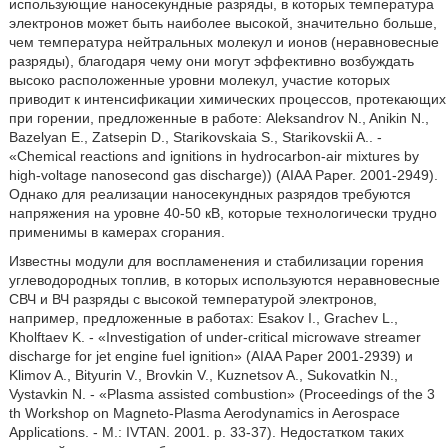
использующие наносекундные разряды, в которых температура
электронов может быть наиболее высокой, значительно больше,
чем температура нейтральных молекул и ионов (неравновесные
разряды), благодаря чему они могут эффективно возбуждать
высоко расположенные уровни молекул, участие которых
приводит к интенсификации химических процессов, протекающих
при горении, предложенные в работе: Aleksandrov N., Anikin N.,
Bazelyan E., Zatsepin D., Starikovskaia S., Starikovskii A.. -
«Chemical reactions and ignitions in hydrocarbon-air mixtures by
high-voltage nanosecond gas discharge)) (AIAA Paper. 2001-2949).
Однако для реализации наносекундных разрядов требуются
напряжения на уровне 40-50 кВ, которые технологически трудно
применимы в камерах сгорания.
Известны модули для воспламенения и стабилизации горения
углеводородных топлив, в которых используются неравновесные
СВЧ и ВЧ разряды с высокой температурой электронов,
например, предложенные в работах: Esakov I., Grachev L.,
Kholftaev K. - «Investigation of under-critical microwave streamer
discharge for jet engine fuel ignition» (AIAA Paper 2001-2939) и
Klimov A., Bityurin V., Brovkin V., Kuznetsov A., Sukovatkin N.,
Vystavkin N. - «Plasma assisted combustion» (Proceedings of the 3
th Workshop on Magneto-Plasma Aerodynamics in Aerospace
Applications. - M.: IVTAN. 2001. p. 33-37). Недостатком таких