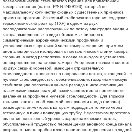
плазмохимический стабилизатор горения для прямоточной
камеры сгорания (патент РФ №2499193), который по
максимальному количеству сходных существенных признаков
принят за прототип. Известный стабилизатор горения содержит
термохимический реактор (ТХР) в одном из двух
последовательно расположенных по потоку электродов анода и
катода, выполненных в виде обтекаемых пилонов с
симметричными аэродинамическими профилями и
установленных в проточной части камеры сгорания, при этом
анод электрически изолирован от металлической стенки камеры
сгорания, а катод расположен в следе за анодом и установлен
непосредственно на стенке камеры. Анод имеет излом и состоит
из двух секций: корневой, имеющей отрицательную
стреловидность относительно направления потока, и концевой - с
нулевой стреловидностью, обеспечивающих газодинамическую
стабилизацию положения канала разряда и интенсификацию
плазмохимических реакций, возникающих в зоне пониженного
давления за профилем нулевой стреловидности. Для впрыска
топлива в поток на обтекаемой поверхности анода (пилона)
размещены инжекторы, к которым подводится топливо через
встроенную в пилон подводящую трубку. Недостатком прототипа
является повышенный уровень аэродинамических потерь,
обусловленный трудностью перемещения анодного конца канала
разряда от места пробоя к зоне пониженного давления на задней