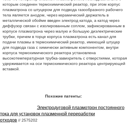
которым соединен термохимический реактор, при этом корпус
плазматрона со штуцером для подвода газообразного рабочего
тела является анодом, через керамический держатель в
металлической обойме введен электрод катода, а катод через
диффузор связан с изолированным соплом, зафиксированным в
корпусе плазматрона через малую и большую диэлектрические
трубки, причем в торце корпуса плазматрона есть канал для
подачи плазмы в термохимический реактор, имеющий штуцер
для подвода газа с химически активным компонентом, внутри
корпуса термохимического реактора установлена
высокотемпературная трубка-завихритель с отверстиями, которая
удерживается на оси термохимического реактора центрирующей
вставкой.
Похожие патенты:
Электродуговой плазмотрон постоянного
тока для установок плазменной переработки
отходов
// 2575202