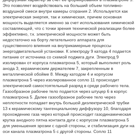
Это позволяет воздействовать на больший объем топливно-
воздушной смеси внутри камеры сгорания 2. Используется как
электрическая энергия, так и химическая, причем основная
мощность выделяется именно за счет использования химической
составляющей, что с точки зрения технической реализации более
эффективно, т.к. электрической мощности может быть
недостаточно на борту летательного аппарата для
существенного влияния на внутрикамерные процессы
энергодвигательной установки. К электроду 9 катода 4 подается
питание от источника со схемой поджига дуги. Электрод 9
изолирован от корпуса плазматрона 5, который выполняет роль
анода 3, керамическим держателем 7, закрепленным в
металлической обойме 8. Между катодом 4 и корпусом
плазматрона 5 через изолированное сопло 11 происходит
электрический самостоятельный разряд в среде рабочего тела.
Газообразное рабочее тело подается через штуцер 6 в корпус
плазматрона 5. Далее газообразное рабочее тело через
неплотности попадает внутрь большой диэлектрической трубки
13 к керамическому тангенциальному диффузору 10, благодаря
прохождению газа через который происходит газодинамическая
крутка анодного пятна контакта дуги с корпусом плазматрона 5
для уменьшения эрозии с одной стороны, и стабилизация дуги на
оси канала плазматрона 5 с другой стороны. Сопло 11