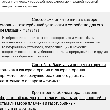
этом угол между торцевой поверхностью и задней кромкой
анода также скруглен.
Способ сжигания топлива в камере
сгорания газотурбинной установки и устройство для его
реализации
// 2493491
Изобретение относится к теплоэнергетике и может быть
использовано при создании и модернизации энергетических
газотурбинных установок, потребляющих в качестве
энергетического газотурбинного топлива природный газ и другие
виды газообразного топлива.
Способ стабилизации процесса горения
топлива в камере сгорания и камера сгорания
прямоточного воздушно-реактивного двигателя
летательного аппарата
// 2454607
Кронштейн стабилизатора пламени
форсажной камеры, вентиляционная камера кронштейна
стабилизатора пламени и газотурбинный
двигатель
// 2410604