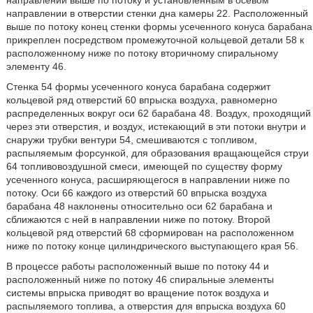
направлении выше по потоку и установленным в осевом
направлении в отверстии стенки дна камеры 22. Расположенный
выше по потоку конец стенки формы усеченного конуса барабана
прикреплен посредством промежуточной кольцевой детали 58 к
расположенному ниже по потоку вторичному спиральному
элементу 46.
Стенка 54 формы усеченного конуса барабана содержит
кольцевой ряд отверстий 60 впрыска воздуха, равномерно
распределенных вокруг оси 62 барабана 48. Воздух, проходящий
через эти отверстия, и воздух, истекающий в эти потоки внутри и
снаружи трубки вентури 54, смешиваются с топливом,
распыляемым форсункой, для образования вращающейся струи
64 топливовоздушной смеси, имеющей по существу форму
усеченного конуса, расширяющегося в направлении ниже по
потоку. Оси 66 каждого из отверстий 60 впрыска воздуха
барабана 48 наклонены относительно оси 62 барабана и
сближаются с ней в направлении ниже по потоку. Второй
кольцевой ряд отверстий 68 сформирован на расположенном
ниже по потоку конце цилиндрического выступающего края 56.
В процессе работы расположенный выше по потоку 44 и
расположенный ниже по потоку 46 спиральные элементы
системы впрыска приводят во вращение поток воздуха и
распыляемого топлива, а отверстия для впрыска воздуха 60