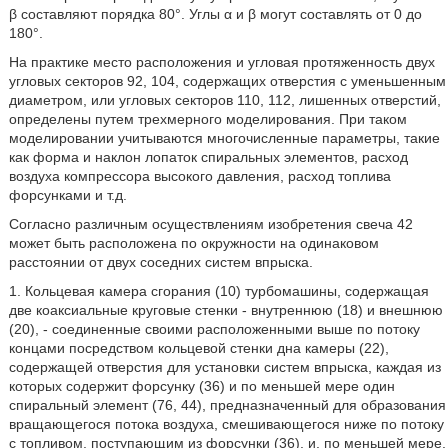
β составляют порядка 80°. Углы α и β могут составлять от 0 до
180°.
На практике место расположения и угловая протяженность двух
угловых секторов 92, 104, содержащих отверстия с уменьшенным
диаметром, или угловых секторов 110, 112, лишенных отверстий,
определены путем трехмерного моделирования. При таком
моделировании учитываются многочисленные параметры, такие
как форма и наклон лопаток спиральных элементов, расход
воздуха компрессора высокого давления, расход топлива
форсунками и т.д.
Согласно различным осуществлениям изобретения свеча 42
может быть расположена по окружности на одинаковом
расстоянии от двух соседних систем впрыска.
1. Кольцевая камера сгорания (10) турбомашины, содержащая
две коаксиальные круговые стенки - внутреннюю (18) и внешнюю
(20), - соединенные своими расположенными выше по потоку
концами посредством кольцевой стенки дна камеры (22),
содержащей отверстия для установки систем впрыска, каждая из
которых содержит форсунку (36) и по меньшей мере один
спиральный элемент (76, 44), предназначенный для образования
вращающегося потока воздуха, смешивающегося ниже по потоку
с топливом, поступающим из форсунки (36), и, по меньшей мере,