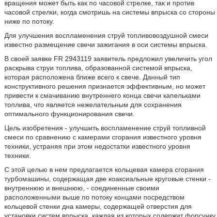
вращения может быть как по часовой стрелке, так и против
часовой стрелки, когда смотришь на системы впрыска со стороны
ниже по потоку.
Для улучшения воспламенения струй топливовоздушной смеси
известно размещение свечи зажигания в оси системы впрыска.
В своей заявке FR 2943119 заявитель предложил увеличить угол
раскрыва струи топлива, образованной системой впрыска,
которая расположена ближе всего к свече. Данный тип
конструктивного решения признается эффективным, но может
привести к смачиванию внутреннего конца свечи капельками
топлива, что является нежелательным для сохранения
оптимального функционирования свечи.
Цель изобретения - улучшить воспламенение струй топливной
смеси по сравнению с камерами сгорания известного уровня
техники, устраняя при этом недостатки известного уровня
техники.
С этой целью в нем предлагается кольцевая камера сгорания
турбомашины, содержащая две коаксиальные круговые стенки -
внутреннюю и внешнюю, - соединенные своими
расположенными выше по потоку концами посредством
кольцевой стенки дна камеры, содержащей отверстия для
установки систем впрыска, каждая из которых содержит форсунку