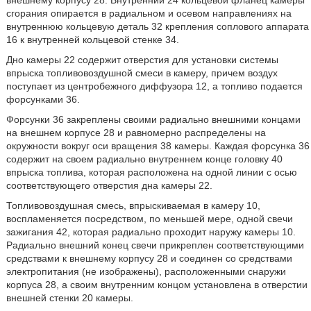
внешнему корпусу 28. Внутренний 24 кольцевой фланец камеры
сгорания опирается в радиальном и осевом направлениях на
внутреннюю кольцевую деталь 32 крепления соплового аппарата
16 к внутренней кольцевой стенке 34.
Дно камеры 22 содержит отверстия для установки системы
впрыска топливовоздушной смеси в камеру, причем воздух
поступает из центробежного диффузора 12, а топливо подается
форсунками 36.
Форсунки 36 закреплены своими радиально внешними концами
на внешнем корпусе 28 и равномерно распределены на
окружности вокруг оси вращения 38 камеры. Каждая форсунка 36
содержит на своем радиально внутреннем конце головку 40
впрыска топлива, которая расположена на одной линии с осью
соответствующего отверстия дна камеры 22.
Топливовоздушная смесь, впрыскиваемая в камеру 10,
воспламеняется посредством, по меньшей мере, одной свечи
зажигания 42, которая радиально проходит наружу камеры 10.
Радиально внешний конец свечи прикреплен соответствующими
средствами к внешнему корпусу 28 и соединен со средствами
электропитания (не изображены), расположенными снаружи
корпуса 28, а своим внутренним концом установлена в отверстии
внешней стенки 20 камеры.