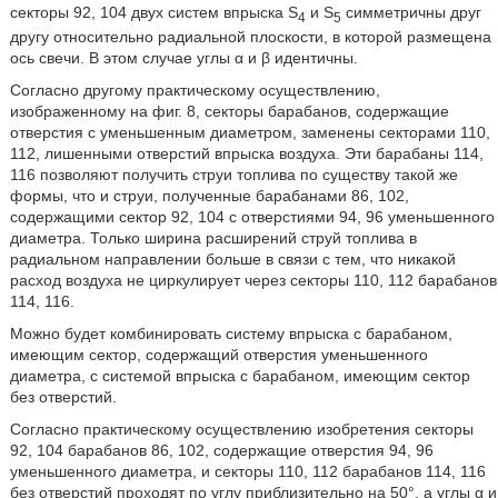
секторы 92, 104 двух систем впрыска S
и S
симметричны друг
4
5
другу относительно радиальной плоскости, в которой размещена
ось свечи. В этом случае углы α и β идентичны.
Согласно другому практическому осуществлению,
изображенному на фиг. 8, секторы барабанов, содержащие
отверстия с уменьшенным диаметром, заменены секторами 110,
112, лишенными отверстий впрыска воздуха. Эти барабаны 114,
116 позволяют получить струи топлива по существу такой же
формы, что и струи, полученные барабанами 86, 102,
содержащими сектор 92, 104 с отверстиями 94, 96 уменьшенного
диаметра. Только ширина расширений струй топлива в
радиальном направлении больше в связи с тем, что никакой
расход воздуха не циркулирует через секторы 110, 112 барабанов
114, 116.
Можно будет комбинировать систему впрыска с барабаном,
имеющим сектор, содержащий отверстия уменьшенного
диаметра, с системой впрыска с барабаном, имеющим сектор
без отверстий.
Согласно практическому осуществлению изобретения секторы
92, 104 барабанов 86, 102, содержащие отверстия 94, 96
уменьшенного диаметра, и секторы 110, 112 барабанов 114, 116
без отверстий проходят по углу приблизительно на 50°, а углы α и