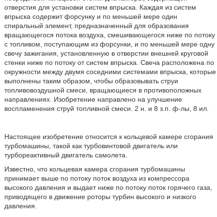
отверстия для установки систем впрыска. Каждая из систем
впрыска содержит форсунку и по меньшей мере один
спиральный элемент, предназначенный для образования
вращающегося потока воздуха, смешивающегося ниже по потоку
с топливом, поступающим из форсунки, и по меньшей мере одну
свечу зажигания, установленную в отверстии внешней круговой
стенки ниже по потоку от систем впрыска. Свеча расположена по
окружности между двумя соседними системами впрыска, которые
выполнены таким образом, чтобы образовывать струи
топливовоздушной смеси, вращающиеся в противоположных
направлениях. Изобретение направлено на улучшение
воспламенения струй топливной смеси. 2 н. и 8 з.п. ф-лы, 8 ил.
Настоящее изобретение относится к кольцевой камере сгорания
турбомашины, такой как турбовинтовой двигатель или
турбореактивный двигатель самолета.
Известно, что кольцевая камера сгорания турбомашины
принимает выше по потоку поток воздуха из компрессора
высокого давления и выдает ниже по потоку поток горячего газа,
приводящего в движение роторы турбин высокого и низкого
давления.