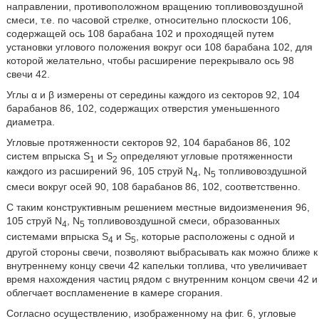
направлении, противоположном вращению топливовоздушной
смеси, т.е. по часовой стрелке, относительно плоскости 106,
содержащей ось 108 барабана 102 и проходящей путем
установки углового положения вокруг оси 108 барабана 102, для
которой желательно, чтобы расширение перекрывало ось 98
свечи 42.
Углы α и β измерены от середины каждого из секторов 92, 104
барабанов 86, 102, содержащих отверстия уменьшенного
диаметра.
Угловые протяженности секторов 92, 104 барабанов 86, 102
систем впрыска S
и S
определяют угловые протяженности
1
2
каждого из расширений 96, 105 струй N
, N
топливовоздушной
4
5
смеси вокруг осей 90, 108 барабанов 86, 102, соответственно.
С таким конструктивным решением местные видоизменения 96,
105 струй N
, N
топливовоздушной смеси, образованных
4
5
системами впрыска S
и S
, которые расположены с одной и
4
5
другой стороны свечи, позволяют выбрасывать как можно ближе к
внутреннему концу свечи 42 капельки топлива, что увеличивает
время нахождения частиц рядом с внутренним концом свечи 42 и
облегчает воспламенение в камере сгорания.
Согласно осуществлению, изображенному на фиг. 6, угловые