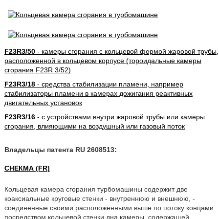
F23R3/50
- камеры сгорания с кольцевой формой жаровой трубы,
расположенной в кольцевом корпусе (тороидальные камеры
сгорания F23R 3/52)
F23R3/18
- средства стабилизации пламени, например
стабилизаторы пламени в камерах дожигания реактивных
двигательных установок
F23R3/16
- с устройствами внутри жаровой трубы или камеры
сгорания, влияющими на воздушный или газовый поток
Владельцы патента RU 2608513:
СНЕКМА (FR)
Кольцевая камера сгорания турбомашины содержит две
коаксиальные круговые стенки - внутреннюю и внешнюю, -
соединенные своими расположенными выше по потоку концами
посредством кольцевой стенки дна камеры, содержащей