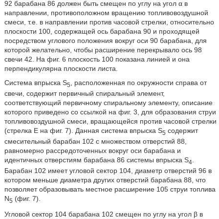
92 барабана 86 должен быть смещен по углу на угол α в
направлении, противоположном вращению топливовоздушной
смеси, т.е. в направлении против часовой стрелки, относительно
плоскости 100, содержащей ось барабана 90 и проходящей
посредством углового положения вокруг оси 90 барабана, для
которой желательно, чтобы расширение перекрывало ось 98
свечи 42. На фиг. 6 плоскость 100 показана линией и она
перпендикулярна плоскости листа.
Система впрыска S
, расположенная по окружности справа от
5
свечи, содержит первичный спиральный элемент,
соответствующий первичному спиральному элементу, описание
которого приведено со ссылкой на фиг. 3, для образования струи
топливовоздушной смеси, вращающейся против часовой стрелки
(стрелка E на фиг. 7). Данная система впрыска S
содержит
5
смесительный барабан 102 с множеством отверстий 88,
равномерно рассредоточенных вокруг оси барабана и
идентичных отверстиям барабана 86 системы впрыска S
.
4
Барабан 102 имеет угловой сектор 104, диаметр отверстий 96 в
котором меньше диаметра других отверстий барабана 88, что
позволяет образовывать местное расширение 105 струи топлива
N
(фиг. 7).
5
Угловой сектор 104 барабана 102 смещен по углу на угол β в