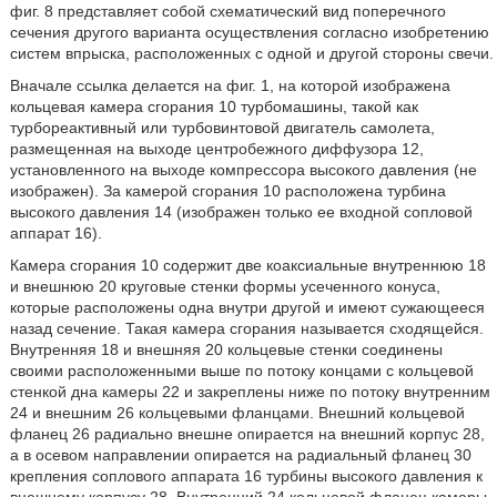
фиг. 8 представляет собой схематический вид поперечного
сечения другого варианта осуществления согласно изобретению
систем впрыска, расположенных с одной и другой стороны свечи.
Вначале ссылка делается на фиг. 1, на которой изображена
кольцевая камера сгорания 10 турбомашины, такой как
турбореактивный или турбовинтовой двигатель самолета,
размещенная на выходе центробежного диффузора 12,
установленного на выходе компрессора высокого давления (не
изображен). За камерой сгорания 10 расположена турбина
высокого давления 14 (изображен только ее входной сопловой
аппарат 16).
Камера сгорания 10 содержит две коаксиальные внутреннюю 18
и внешнюю 20 круговые стенки формы усеченного конуса,
которые расположены одна внутри другой и имеют сужающееся
назад сечение. Такая камера сгорания называется сходящейся.
Внутренняя 18 и внешняя 20 кольцевые стенки соединены
своими расположенными выше по потоку концами с кольцевой
стенкой дна камеры 22 и закреплены ниже по потоку внутренним
24 и внешним 26 кольцевыми фланцами. Внешний кольцевой
фланец 26 радиально внешне опирается на внешний корпус 28,
а в осевом направлении опирается на радиальный фланец 30
крепления соплового аппарата 16 турбины высокого давления к