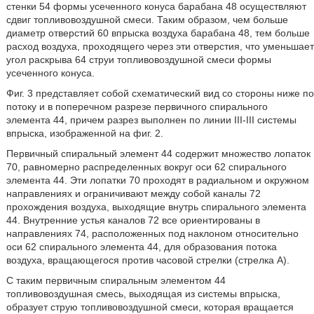
стенки 54 формы усеченного конуса барабана 48 осуществляют
сдвиг топливовоздушной смеси. Таким образом, чем больше
диаметр отверстий 60 впрыска воздуха барабана 48, тем больше
расход воздуха, проходящего через эти отверстия, что уменьшает
угол раскрыва 64 струи топливовоздушной смеси формы
усеченного конуса.
Фиг. 3 представляет собой схематический вид со стороны ниже по
потоку и в поперечном разрезе первичного спирального
элемента 44, причем разрез выполнен по линии III-III системы
впрыска, изображенной на фиг. 2.
Первичный спиральный элемент 44 содержит множество лопаток
70, равномерно распределенных вокруг оси 62 спирального
элемента 44. Эти лопатки 70 проходят в радиальном и окружном
направлениях и ограничивают между собой каналы 72
прохождения воздуха, выходящие внутрь спирального элемента
44. Внутренние устья каналов 72 все ориентированы в
направлениях 74, расположенных под наклоном относительно
оси 62 спирального элемента 44, для образования потока
воздуха, вращающегося против часовой стрелки (стрелка A).
С таким первичным спиральным элементом 44
топливовоздушная смесь, выходящая из системы впрыска,
образует струю топливовоздушной смеси, которая вращается