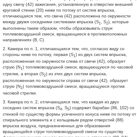
одну свечу (42) зажигания, установленную в отверстии внешней
круговой стенки (20) ниже по потоку от систем впрыска,
отличающаяся тем, что свеча (42) расположена по окружности
между двумя соседними системами впрыска (S
, S
), которые
1
2
выполнены таким образом, чтобы образовывать струи
топливовоздушной смеси, вращающиеся в противоположных
направлениях (B, C).
2. Камера по п. 1, отличающаяся тем, что, согласно виду со
стороны ниже по потоку, первая (S
) из двух систем впрыска,
1
расположенная по окружности слева от свечи (42), образует
струю (N
) топливовоздушной смеси, вращающуюся по часовой
1
стрелке, а вторая (S
) из этих двух систем впрыска,
2
расположенная по окружности справа от свечи (42), образует
струю (N
) топливовоздушной смеси, вращающуюся против
2
часовой стрелки.
3. Камера по п. 2, отличающаяся тем, что каждая из двух
соседних систем впрыска (S
, S
) содержит барабан (86, 102) со
4
5
стенкой по существу формы усеченного конуса ниже по потоку от
спирального элемента и с кольцевым рядом отверстий (88)
впрыска воздуха, предназначенных для образования
вращающейся струи топливовоздушной смеси по существу