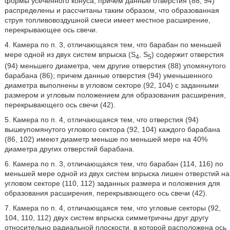
формы усеченного конуса; причем данные отверстия (88, 94)
распределены и рассчитаны таким образом, что образованная
струя топливовоздушной смеси имеет местное расширение,
перекрывающее ось свечи.
4. Камера по п. 3, отличающаяся тем, что барабан по меньшей
мере одной из двух систем впрыска (S
, S
) содержит отверстия
4
5
(94) меньшего диаметра, чем другие отверстия (88) упомянутого
барабана (86); причем данные отверстия (94) уменьшенного
диаметра выполнены в угловом секторе (92, 104) с заданными
размером и угловым положением для образования расширения,
перекрывающего ось свечи (42).
5. Камера по п. 4, отличающаяся тем, что отверстия (94)
вышеупомянутого углового сектора (92, 104) каждого барабана
(86, 102) имеют диаметр меньше по меньшей мере на 40%
диаметра других отверстий барабана.
6. Камера по п. 3, отличающаяся тем, что барабан (114, 116) по
меньшей мере одной из двух систем впрыска лишен отверстий на
угловом секторе (110, 112) заданных размера и положения для
образования расширения, перекрывающего ось свечи (42).
7. Камера по п. 4, отличающаяся тем, что угловые секторы (92,
104, 110, 112) двух систем впрыска симметричны друг другу
относительно радиальной плоскости, в которой расположена ось