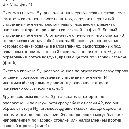
B и C на фиг. 4).
Система впрыска S
, расположенная сразу слева от свечи, если
1
смотреть со стороны ниже по потоку, содержит первичный
спиральный элемент, аналогичный спиральному элементу,
описание которого приведено со ссылкой на фиг. 3. Данный
спиральный элемент 76 отличается от него тем, что лопатки 78
ограничивают между собой каналы 80, все внутренние устья
которых ориентированы в направлениях, расположенных под
наклоном относительно оси 82 спирального элемента 76, для
образования потока воздуха, вращающегося по часовой стрелке
(фиг. 5).
Система впрыска S
, расположенная по окружности сразу справа
2
от свечи, содержит первичный спиральный элемент 44,
идентичный спиральному элементу, описание которого
приведено со ссылкой на фиг. 3.
Другие системы впрыска S
, т.е. системы, которые не
3
расположены по окружности сразу сбоку от свечи 42, все они
образуют струи N
топливовоздушной смеси, вращающиеся в
3
одном и том же направлении. Эти направления могут быть или
направлением по часовой стрелке, или направлением против
часовой стрелки (фиг. 4).