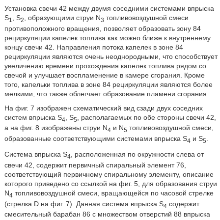
Установка свечи 42 между двумя соседними системами впрыска
S
, S
, образующими струи N
топливовоздушной смеси
1
2
3
противоположного вращения, позволяет образовать зону 84
рециркуляции капелек топлива как можно ближе к внутреннему
концу свечи 42. Направления потока капелек в зоне 84
рециркуляции являются очень неоднородными, что способствует
увеличению времени прохождения капелек топлива рядом со
свечой и улучшает воспламенение в камере сгорания. Кроме
того, капельки топлива в зоне 84 рециркуляции являются более
мелкими, что также облегчает образование пламени сгорания.
На фиг. 7 изображен схематический вид сзади двух соседних
систем впрыска S
, S
, располагаемых по обе стороны свечи 42,
4
5
а на фиг. 8 изображены струи N
и N
топливовоздушной смеси,
4
5
образованные соответствующими системами впрыска S
и S
.
4
5
Система впрыска S
, расположенная по окружности слева от
4
свечи 42, содержит первичный спиральный элемент 76,
соответствующий первичному спиральному элементу, описание
которого приведено со ссылкой на фиг. 5, для образования струи
N
топливовоздушной смеси, вращающейся по часовой стрелке
4
(стрелка D на фиг. 7). Данная система впрыска S
содержит
4
смесительный барабан 86 с множеством отверстий 88 впрыска