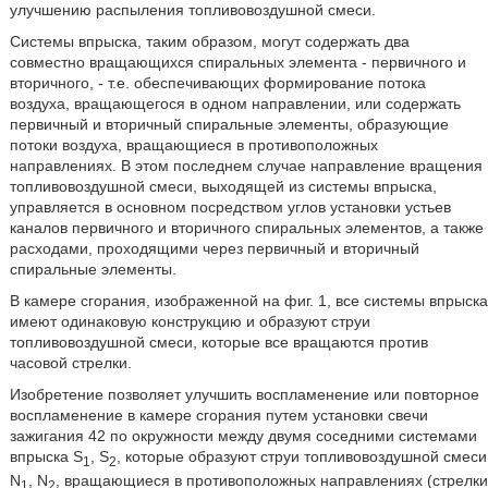
улучшению распыления топливовоздушной смеси.
Системы впрыска, таким образом, могут содержать два
совместно вращающихся спиральных элемента - первичного и
вторичного, - т.е. обеспечивающих формирование потока
воздуха, вращающегося в одном направлении, или содержать
первичный и вторичный спиральные элементы, образующие
потоки воздуха, вращающиеся в противоположных
направлениях. В этом последнем случае направление вращения
топливовоздушной смеси, выходящей из системы впрыска,
управляется в основном посредством углов установки устьев
каналов первичного и вторичного спиральных элементов, а также
расходами, проходящими через первичный и вторичный
спиральные элементы.
В камере сгорания, изображенной на фиг. 1, все системы впрыска
имеют одинаковую конструкцию и образуют струи
топливовоздушной смеси, которые все вращаются против
часовой стрелки.
Изобретение позволяет улучшить воспламенение или повторное
воспламенение в камере сгорания путем установки свечи
зажигания 42 по окружности между двумя соседними системами
впрыска S
, S
, которые образуют струи топливовоздушной смеси
1
2
N
, N
, вращающиеся в противоположных направлениях (стрелки
1
2