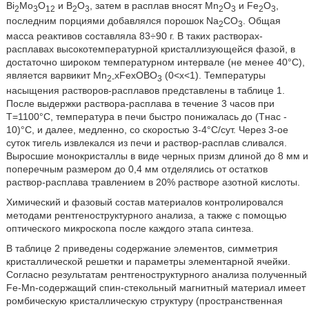
Bi
Mo
O
и В
О
, затем в расплав вносят Mn
O
и Fe
O
,
2
3
12
2
3
2
3
2
3
последним порциями добавлялся порошок Na
CO
. Общая
2
3
масса реактивов составляла 83÷90 г. В таких растворах-
расплавах высокотемпературной кристаллизующейся фазой, в
достаточно широком температурном интервале (не менее 40°С),
является варвикит Mn
xFexOBO
(0<х<1). Температуры
2-
3
насыщения растворов-расплавов представлены в таблице 1.
После выдержки раствора-расплава в течение 3 часов при
Т=1100°С, температура в печи быстро понижалась до (Тнас -
10)°С, и далее, медленно, со скоростью 3-4°С/сут. Через 3-ое
суток тигель извлекался из печи и раствор-расплав сливался.
Выросшие монокристаллы в виде черных призм длиной до 8 мм и
поперечным размером до 0,4 мм отделялись от остатков
раствор-расплава травлением в 20% растворе азотной кислоты.
Химический и фазовый состав материалов контролировался
методами рентгеноструктурного анализа, а также с помощью
оптического микроскопа после каждого этапа синтеза.
В таблице 2 приведены содержание элементов, симметрия
кристаллической решетки и параметры элементарной ячейки.
Согласно результатам рентгеноструктурного анализа полученный
Fe-Mn-содержащий спин-стекольный магнитный материал имеет
ромбическую кристаллическую структуру (пространственная