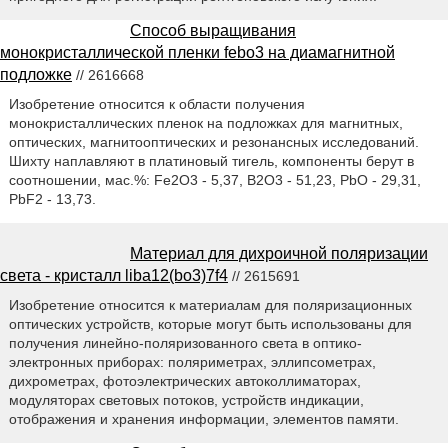
Способ выращивания
монокристаллической пленки febo3 на диамагнитной
подложке
// 2616668
Изобретение относится к области получения
монокристаллических пленок на подложках для магнитных,
оптических, магнитооптических и резонансных исследований.
Шихту наплавляют в платиновый тигель, компоненты берут в
соотношении, мас.%: Fe2O3 - 5,37, В2О3 - 51,23, PbO - 29,31,
PbF2 - 13,73.
Материал для дихроичной поляризации
света - кристалл liba12(bo3)7f4
// 2615691
Изобретение относится к материалам для поляризационных
оптических устройств, которые могут быть использованы для
получения линейно-поляризованного света в оптико-
электронных приборах: поляриметрах, эллипсометрах,
дихрометрах, фотоэлектрических автоколлиматорах,
модуляторах световых потоков, устройств индикации,
отображения и хранения информации, элементов памяти.