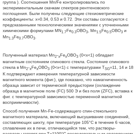
группа
). Соотношения Mn/Fe контролировались по
экспериментальным скачкам спектров рентгеновского
поглощения. Были получены следующие стехиометрические
коэффициенты: х=0.34, 0.53 и 0.72. Эти составы согласуются с
предсказанными технологическими значениями с уточненными
химическими формулами MN
Fe
ОВО
, Mn
Fe
OBO
и
1.7
0.3
3
1.5
0.5
3
Mn
Fe
OBO
.
1.3
0.7
3
Полученный материал Mn
-
Fe
OBO
(0<х<1) обладает
2
x
x
3
магнитным состоянием спинового стекла. Состояние спинового
стекла в Mn
-
Fe
OBO
(0<х<1) с температурами T
=11, 14 и 18
2
x
x
3
SG
K подтверждают измерения температурной зависимости
магнитного момента (фиг.), где показано, что намагниченность
образца зависит от термической предыстории (охлаждение
образца в магнитном поле (FC) 500 Э и без поля (ZFC), вставка к
фиг. с температурной зависимостью переменной магнитной
восприимчивости).
Способ получения Mn-Fe-содержащего спин-стекольного
магнитного материала, включающий высушивание соединений,
составляющих шихту, при температуре 105°С в течение 6 часов,
сплавление их в печи, отличающийся тем, что растворы-
расплавы готовят при Т=1100°С последовательным сплавлением