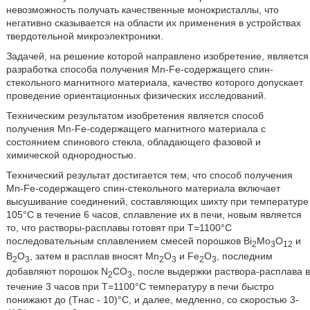
невозможность получать качественные монокристаллы, что
негативно сказывается на области их применения в устройствах
твердотельной микроэлектроники.
Задачей, на решение которой направлено изобретение, является
разработка способа получения Mn-Fe-содержащего спин-
стекольного магнитного материала, качество которого допускает
проведение ориентационных физических исследований.
Техническим результатом изобретения является способ
получения Mn-Fe-содержащего магнитного материала с
состоянием спинового стекла, обладающего фазовой и
химической однородностью.
Технический результат достигается тем, что способ получения
Mn-Fe-содержащего спин-стекольного материала включает
высушивание соединений, составляющих шихту при температуре
105°С в течение 6 часов, сплавление их в печи, новым является
то, что растворы-расплавы готовят при Т=1100°С
последовательным сплавлением смесей порошков Bi
Mo
O
и
2
3
12
В
О
, затем в расплав вносят Mn
O
и Fe
O
, последним
2
3
2
3
2
3
добавляют порошок N
CO
, после выдержки раствора-расплава в
2
3
течение 3 часов при Т=1100°С температуру в печи быстро
понижают до (Тнас - 10)°С, и далее, медленно, со скоростью 3-