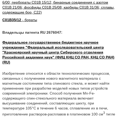
6/00; пербораты C01B 15/12; бинарные соединения с азотом
C01B 21/06; фосфиды C01B 25/08; карбиды C01B 31/36; сплавы,
содержащие бор, C22)
C01B35/12
- бораты
Владельцы патента RU 2676047:
Федеральное государственное бюджетное научное
учреждение "Федеральный исследовательский центр
"Красноярский научный центр Сибирского отделения
Российской академии наук" (ФИЦ КНЦ СО РАН, КНЦ СО РАН)
(RU)
Изобретение относится к области технологических процессов,
связанных с получением нового магнитного материала с
магнитным состоянием типа спинового стекла, и может найти
применение при разработке моделей новых типов устройств
современной электроники. Способ получения Mn-Fe-
содержащего спин-стекольного материала включает
высушивание соединений, составляющих шихту, при
температуре 105°С в течение 6 часов, сплавление их в печи,
3
приготовление растворов-расплавов в платиновом 100 см
тигле