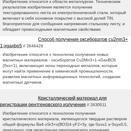
Изобретение относится к области металлургии. Техническим
результатом изобретения является получение
текстурированного листа из электротехнической стали, который
включает в себя основное покрытие с высокой долей TiN,
благоприятное для сообщения напряжения стальному листу, и
обладает превосходными магнитными свойствами.
Способ получения оксиборатов cu2mn3+
1-xgaxbo5
// 2646429
Изобретение относится к технологии получения новых
магнитных материалов - оксиборатов Cu2Mn3+1-xGaxBO5
(0≤x<1), включающих ионы переходных металлов, которые
могут найти применение в химической промышленности,
развитии магнитных информационных технологий, создании
магнитных датчиков.
Кристаллический материал для
регистрации рентгеновского излучения
// 2630511
Изобретение относится к технологии получения
кристаллического материала, являющегося твердым раствором
общей формулы Ва4-xSr3+x(ВО3)4-yF2+3y, где 0≤x≤1 и 0≤y≤0,5,
пригодного для регистрации рентгеновского излучения.