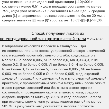
угол отклонения α от идеальной ориентации {110}<001>
составляет менее 6,5°, и доля площади составляет не менее
75%, когда угол отклонения β составляет менее 2,5°, и средняя
длина [L] в направлении прокатки составляет не более 20 мм, и
среднее значение [β] угла β(°) составляет 15,63×[β]+[L]<44,06.
Способ получения листов из
нетекстурированной электротехнической стали
// 2674373
Изобретение относится к области металлургии. При
изготовлении листа из нетекстурированной электротехнической
стали горячей прокаткой стального сляба, содержащего в
мас.%: C не более 0,005, Si не более 8,0, Mn 0,03-3,0, P не
более 0,2, S не более 0,005, Al не более 3,0, N не более 0,005,
Ni не более 3, Cr не более 5, Ti не более 0,005 , Nb не более
0,003, As не более 0,005 и O не более 0,005, с однократной
холодной прокаткой или двукратной или многократной холодной
прокаткой, с промежуточным отжигом между ними после отжига
в зоне горячих состояний или без отжига в зоне горячих
состояний, и проведением окончательного отжига, средняя
скорость нагрева от 600°С до 700°С в ходе процесса нагрева
при окончательном отжиге устанавливается равной не менее
50°С/с, в результате чего достигается высокая плотность