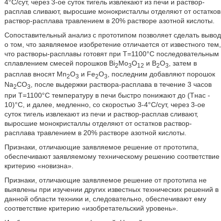
4°С/сут, через 3-ое суток тигель извлекают из печи и раствор-
расплав сливают, выросшие монокристаллы отделяют от остатков
раствор-расплава травлением в 20% растворе азотной кислоты.
Сопоставительный анализ с прототипом позволяет сделать вывод
о том, что заявляемое изобретение отличается от известного тем,
что растворы-расплавы готовят при Т=1100°С последовательным
сплавлением смесей порошков Bi
Mo
O
и В
О
, затем в
2
3
12
2
3
расплав вносят Mn
O
и Fe
O
, последним добавляют порошок
2
3
2
3
Na
CO
, после выдержки раствора-расплава в течение 3 часов
2
3
при Т=1100°С температуру в печи быстро понижают до (Тнас -
10)°С, и далее, медленно, со скоростью 3-4°С/сут, через 3-ое
суток тигель извлекают из печи и раствор-расплав сливают,
выросшие монокристаллы отделяют от остатков раствор-
расплава травлением в 20% растворе азотной кислоты.
Признаки, отличающие заявляемое решение от прототипа,
обеспечивают заявляемому техническому решению соответствие
критерию «новизна».
Признаки, отличающие заявляемое решение от прототипа не
выявлены при изучении других известных технических решений в
данной области техники и, следовательно, обеспечивают ему
соответствие критерию «изобретательский уровень».