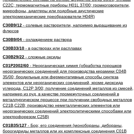
C22C; термомагнитные приборы H01L 37/00; громкоговорители,
микрофоны, адаптеры или подобные акустические
электромеханические преобразователи H04R)
C30B9/12
- солевые растворители, например выращивание из
флюсов
C30B9/04
- охлаждением раствора
C30B33/10
- в растворах или расплавах
C30B29/22
- сложные оксиды
C01P2002/60
- Неорганическая химия (обработка порошков
неорганических соединений для производства керамики C04B
35/00; бродильные или ферментативные способы синтеза
элементов или неорганических соединений, кроме диоксида
углерода, C12P 3/00; получение соединений металлов из смесей,
например из руд, в качестве промежуточных соединений в
металлургическом процессе при получении свободных металлов
C21B,C22B; производство неметаллических элементов или
неорганических соединений электролитическими способами или
электрофорезом C25B)
C01B35/127
- Бор; его соединения (монобораны, дибораны,
борогидриды металлов или их комплексные соединения C01B