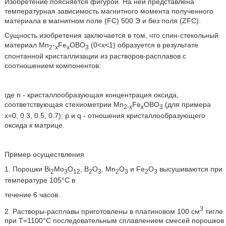
Изобретение поясняется фигурой. На ней представлена
температурная зависимость магнитного момента полученного
материала в магнитном поле (FC) 500 Э и без поля (ZFC).
Сущность изобретения заключается в том, что спин-стекольный
материал Mn
-
Fe
OBO
(0<х<1) образуется в результате
2
x
x
3
спонтанной кристаллизации из растворов-расплавов с
соотношением компонентов:
где n - кристаллообразующая концентрация оксида,
соответствующая стехиометрии Mn
Fe
OBO
(для примера
2-x
x
3
х=0; 0.3, 0.5, 0.7); р и q - отношения кристаллообразующего
оксида к матрице.
Пример осуществления
1. Порошки Bi
Mo
O
, В
О
, Mn
O
и Fe
O
высушиваются при
2
3
12
2
3
2
3
2
3
температуре 105°С в
течение 6 часов.
3
2. Растворы-расплавы приготовлены в платиновом 100 см
тигле
при Т=1100°С последовательным сплавлением смесей порошков