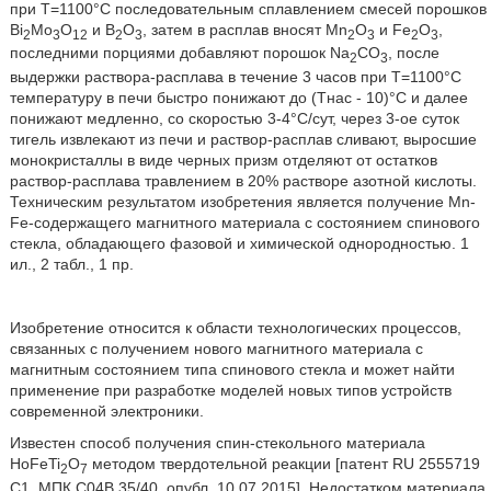
при Т=1100°С последовательным сплавлением смесей порошков
Bi
Mo
O
и В
О
, затем в расплав вносят Mn
O
и Fe
O
,
2
3
12
2
3
2
3
2
3
последними порциями добавляют порошок Na
CO
, после
2
3
выдержки раствора-расплава в течение 3 часов при Т=1100°С
температуру в печи быстро понижают до (Тнас - 10)°С и далее
понижают медленно, со скоростью 3-4°С/сут, через 3-ое суток
тигель извлекают из печи и раствор-расплав сливают, выросшие
монокристаллы в виде черных призм отделяют от остатков
раствор-расплава травлением в 20% растворе азотной кислоты.
Техническим результатом изобретения является получение Mn-
Fe-содержащего магнитного материала с состоянием спинового
стекла, обладающего фазовой и химической однородностью. 1
ил., 2 табл., 1 пр.
Изобретение относится к области технологических процессов,
связанных с получением нового магнитного материала с
магнитным состоянием типа спинового стекла и может найти
применение при разработке моделей новых типов устройств
современной электроники.
Известен способ получения спин-стекольного материала
HoFeTi
O
методом твердотельной реакции [патент RU 2555719
2
7
С1, МПК С04В 35/40, опубл. 10.07.2015]. Недостатком материала,