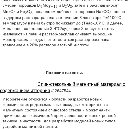
смесей порошков Bi
Мо
О
и В
О
, затем в расплав вносят
2
3
12
2
3
Мn
О
и Fе
О
, последним добавляют порошок Na
CO
, после
2
3
2
3
2
3
выдержки раствора-расплава в течение 3 часов при Т=1100°С
температуру в печи быстро понижают до (Тнас-10)°С, и далее,
медленно, со скоростью 3-4°С/сут, через 3-ое суток тигель
извлекают из печи и раствор-расплав сливают, выросшие
монокристаллы отделяют от остатков раствор-расплава
травлением в 20% растворе азотной кислоты.
Похожие патенты:
Спин-стекольный магнитный материал с
содержанием иттербия
// 2647544
Изобретение относится к области разработки новых
керамических редкоземельных оксидных материалов с
магнитным состоянием спинового стекла и может найти
применение в химической промышленности и электронной
технике, в частности, для разработки моделей новых типов
устройств магнитной памяти.