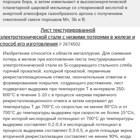
порошок бора, а затем измельчают в высокоэнергетической
планетарной шаровой мельнице со стеариновой кислотой в
инертной атмосфере газообразного аргона с получением
гомогенной смеси порошков Mn, Sb и B.
Лист текстурированной
электротехнической стали с низкими потерями в железе и
способ его изготовления
// 2674502
Изобретение относится к области металлургии. Для снижения
потерь в железе при изготовлении листа текстурированной
электротехнической стали из Si-содержащего стального сляба
горячей прокаткой, холодной прокаткой, первичным
рекристаллизационным отжигом, окончательным отжигом и
формированием покрытия, создающего растяжение, лист
подвергают выдержке при температуре Т в интервале 250-
600°С в течение 1-10 с в процессе нагрева первичного
рекристаллизационного отжига и затем нагревают до
температуры Т до 700°С со скоростью не менее 80°С/с и от
700°С до температуры выдержки при скорости не более 15°С/с,
при которой кислородный потенциал от 700°С до температуры
выдержки составляет 0,2-0,4 и кислородный потенциал в
процессе выдержки составляет 0,3-0,5, и доля площади зерна
вторичной рекристаллизации составляет не менее 90%, когда