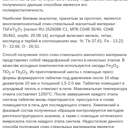
полученного данным способом является его
поликристалличность.
Наиболее близким аналогом, принятым за прототип, является
многокомпонентный спин-стекольный магнитный материал
TbFeTi
O
[патент RU 2526086 С1, МПК С04В 35/40, С04В
2
7
35/462, опубл. 20.08.14], который включает железо, титан,
кислород и тербий в соотношениях мас. %: Tb-37,61; Fe - 13,22;
Ti - 22,66; О - 26,51.
Способ получения этого спин-стекольного магнитного материала
представляет собой твердофазный синтез в несколько этапов. В
качестве исходных компонентов используются оксиды Fe
O
,
2
3
TiO
и Tb
O
. Из приготовленной шихты с помощью пресс
2
2
3
формы формируются таблетки под давлением около 10 кбар
диаметром 10 мм и толщиной 1,5-2,0 мм. Таблетки помещают в
алундовый тигель и отжигают в печи. Максимальная температура
отжига составляет 1250°С. После завершения каждого этапа
синтеза таблетки вновь перетираются, прессуются и снова
помещаются в печь для последующего отжига. Химический и
фазовый состав полученных образцов контролируется методом
рентгеноструктурного анализа, а также с помощью оптического
микроскопа после каждого этапа синтеза. Недостатком данного
способа получения спин-стекольных материалов является