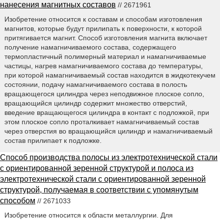
нанесения магнитных составов
// 2671961
Изобретение относится к составам и способам изготовления
магнитов, которые будут прилипать к поверхности, к которой
притягивается магнит. Способ изготовления магнита включает
получение намагничиваемого состава, содержащего
термопластичный полимерный материал и намагничиваемые
частицы, нагрев намагничиваемого состава до температуры,
при которой намагничиваемый состав находится в жидкотекучем
состоянии, подачу намагничиваемого состава в полость
вращающегося цилиндра через неподвижное плоское сопло,
вращающийся цилиндр содержит множество отверстий,
введение вращающегося цилиндра в контакт с подложкой, при
этом плоское сопло проталкивает намагничиваемый состав
через отверстия во вращающийся цилиндр и намагничиваемый
состав прилипает к подложке.
Способ производства полосы из электротехнической стали
с ориентированной зеренной структурой и полоса из
электротехнической стали с ориентированной зеренной
структурой, получаемая в соответствии с упомянутым
способом
// 2671033
Изобретение относится к области металлургии. Для