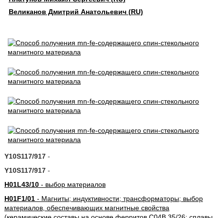
Великанов Дмитрий Анатольевич (RU)
Y10S117/917
-
Y10S117/917
-
H01L43/10
- выбор материалов
H01F1/01
- Магниты; индуктивности; трансформаторы; выбор
материалов, обеспечивающих магнитные свойства
(керамические составы на основе ферритов C04B 35/26; сплавы