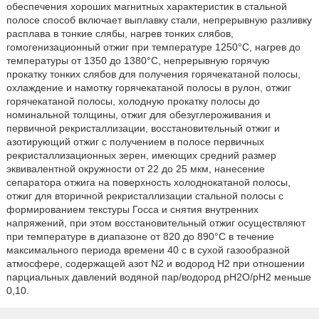
обеспечения хороших магнитных характеристик в стальной
полосе способ включает выплавку стали, непрерывную разливку
расплава в тонкие слябы, нагрев тонких слябов,
гомогенизационный отжиг при температуре 1250°C, нагрев до
температуры от 1350 до 1380°C, непрерывную горячую
прокатку тонких слябов для получения горячекатаной полосы,
охлаждение и намотку горячекатаной полосы в рулон, отжиг
горячекатаной полосы, холодную прокатку полосы до
номинальной толщины, отжиг для обезуглероживания и
первичной рекристаллизации, восстановительный отжиг и
азотирующий отжиг с получением в полосе первичных
рекристаллизационных зерен, имеющих средний размер
эквивалентной окружности от 22 до 25 мкм, нанесение
сепаратора отжига на поверхность холоднокатаной полосы,
отжиг для вторичной рекристаллизации стальной полосы с
формированием текстуры Госса и снятия внутренних
напряжений, при этом восстановительный отжиг осуществляют
при температуре в диапазоне от 820 до 890°C в течение
максимального периода времени 40 с в сухой газообразной
атмосфере, содержащей азот N2 и водород H2 при отношении
парциальных давлений водяной пар/водород pH2O/pH2 меньше
0,10.