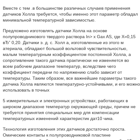
Вместе с тем .в большинстве различных случаев применения
датчиков Холла требуется, чтобы именно этот параметр обладал
минимальной температурной зависимостью.
Предложено изготовлять датчики Холла на основе
полупроводникового твердого раствора In> х Gax AS, где Х=0,15
вЂ” 0,20. Датчики э. д. с. Холл а, изготовленные из этого м
атериала, обладают большой вольтовой чувствительностью,
малым температурным коэффициентом постоянной Холла, а
сопротивление такого датчика практически не изменяется во
всем рабочем диапазоне температур, вследствие чего
коэффициент передачи по напряжению слабо зависит от
температуры. Таким образом, все важнейшие параметры такого
датчика Холла являются температурно-устойчивыми, и его можно
использовать в точных
5 измерительных и электронных устройствах, работающих в
широком диапазоне температур окружающей среды, причем не
требуется принятия специальных мер для компенсации
температурных изменений характеристик дат10 чика.
Технология изготовления этих датчиков достаточно проста.
Омические контакты к полупроводниковой пластине