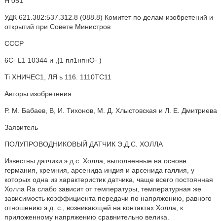
Н 051
УДК 621.382:537.312.8 (088.8) Комитет по делам изобретений и
открытий при Совете Министров
СССР
6С- L1 10344 и ,{1 пл1нпнО- )
Ti ХНИЧЕС1, ЛЯ ь 116. 1110ТС11
Авторы изобретения
P. М. Бабаев, В, И. Тихонов, М. Д. Хлыстовская и Л. Е. Дмитриева
Заявитель
ПОЛУПРОВОДНИКОВЫЙ ДАТЧИК Э.Д.С. ХОЛЛА
Известны датчики э.д.с. Холла, выполненные на основе
германия, кремния, арсенида индия и арсенида галлия, у
которых одна из характеристик датчика, чаще всего постоянная
Холла Ra слабо зависит от температуры, температурная же
зависимость коэффициента передачи по напряжению, равного
отношению э.д. с., возникающей на контактах Холла, к
приложенному напряжению сравнительно велика.