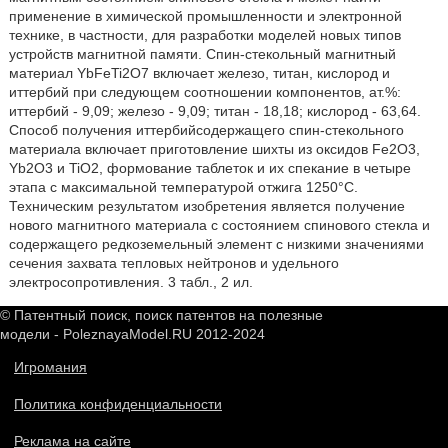
применение в химической промышленности и электронной
технике, в частности, для разработки моделей новых типов
устройств магнитной памяти. Спин-стекольный магнитный
материал YbFeTi2O7 включает железо, титан, кислород и
иттербий при следующем соотношении компонентов, ат.%:
иттербий - 9,09; железо - 9,09; титан - 18,18; кислород - 63,64.
Способ получения иттербийсодержащего спин-стекольного
материала включает приготовление шихты из оксидов Fe2O3,
Yb2O3 и TiO2, формование таблеток и их спекание в четыре
этапа с максимальной температурой отжига 1250°С.
Техническим результатом изобретения является получение
нового магнитного материала с состоянием спинового стекла и
содержащего редкоземельный элемент с низкими значениями
сечения захвата тепловых нейтронов и удельного
электросопротивления. 3 табл., 2 ил.
© Патентный поиск, поиск патентов на полезные
модели - PoleznayaModel.RU 2012-2024
Игромания
Политика конфиденциальности
Реклама на сайте