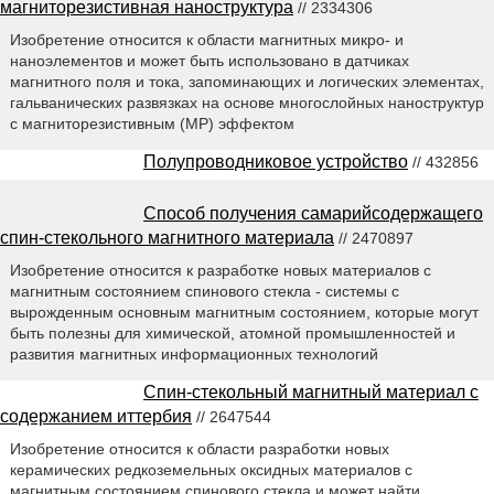
магниторезистивная наноструктура
// 2334306
Изобретение относится к области магнитных микро- и
наноэлементов и может быть использовано в датчиках
магнитного поля и тока, запоминающих и логических элементах,
гальванических развязках на основе многослойных наноструктур
с магниторезистивным (МР) эффектом
Полупроводниковое устройство
// 432856
Способ получения самарийсодержащего
спин-стекольного магнитного материала
// 2470897
Изобретение относится к разработке новых материалов с
магнитным состоянием спинового стекла - системы с
вырожденным основным магнитным состоянием, которые могут
быть полезны для химической, атомной промышленностей и
развития магнитных информационных технологий
Спин-стекольный магнитный материал с
содержанием иттербия
// 2647544
Изобретение относится к области разработки новых
керамических редкоземельных оксидных материалов с
магнитным состоянием спинового стекла и может найти