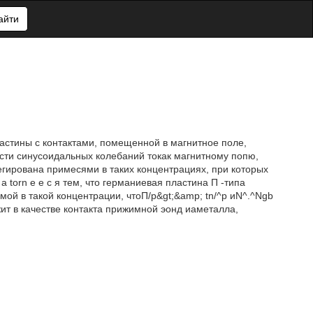
айти
ины с контактами, помещенной в магнитное поле,
ости синусоидальных колебаний токак магнитному попю,
гирована примесями в таких концентрациях, при которых
а torn е е с я тем, что германиевая пластина П -типа
мой в такой концентрации, чтоП/р&gt;&amp; tn/^p иN^.^Ngb
жит в качестве контакта прижимной эонд иаметалла,