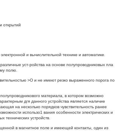
и открытий
 электронной и вычислительной технике и автоматике.
различные уст-ройства на основе полупроводниковых пла
ому полю.
твительностью >О и не имеют резко выраженного порога по
з полупроводникового материала, в котором возможно
арактерным дгя данного устройства является наличие
ающая на несколько порядков чувствительность ранее
озможности использо1 вания особенности электрических и
ых технических устройств.
щенной в магнитное поле и имеющей контакты, один из