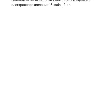
сечения захвата тепловых нейтронов и удельного
электросопротивления. 3 табл., 2 ил.