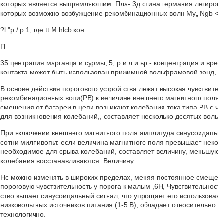
которых является выпрямляюшим. Пла- 3д стина германия легиров
которых возможно возбужцение рекомбинационных волн Му„ Ngb 
?l "р / p 1, где tt М hlcb кон
П
35 центрация марганца и сурмы; 5, р и л и ьр - концентрация и в
контакта может быть использован прижимной вольфрамовой зонд,
В основе действия порогового устрой ства лежат высокая чувстви
рекомбинадионных вопи(РВ) к величине внешнего магнитного пол
смещения от батареи в цепи возникают колебания тока типа PB с
для возникновения колебаний,, составляет несколько десятых воль
При включении внешнего магнитного поля амплитуда синусоидапьн
сотни милпивопьт, если величина магнитного поля превышает неко
необходимое для срыва колебаний, составляет величину, меньшую
колебания восстанавливаются. Величину
Нс можно изменять в широких пределах, меняя постоянное смещен
пороговую чувствительность у порога к малым ,6Н, Чувствительност
ство вьшает синусоицальный сигнал, что упрощает его использова
низковольтных источников питания (1-5 В), обладает относительно
технологично.