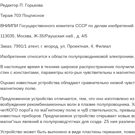
Редактор П. Горькова
Тираж 703 Поцписное
ВНИИПИ Госуцарственного комитета СССР по делам изобретений 
113035, Москва, Ж-35/Раушская наб., д. 4/5
Заказ; 7991/1 атент, г. жгород, ул. Проектная, 4, Филиал
Изобретение относится к области полупроводниковой электроники,
В настоящее время в технике широкое распространение получили 
стин с константами, параметры кото-рых чувствительны к магнитн
Оцнако известные устройства обладают сравнительно низкой чувс
магнитному полю.
Предложенное устройство отличается, тем, что оно изготовлено и
возбуждение рекомбинаиионных волн в плазме полупровоцника. Х
четКОГО пороГа по маГнитному полю и чуB ствительность, превыш
известных приборов. Предлагаемое устройство открывает новые в
магни"ных явлений в полупровод>п>ках для созда- Z5 ния различн
Устройство может быть выпонено в виде пластины германия, поме