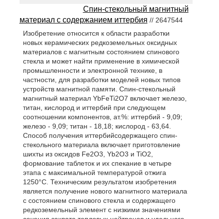
Спин-стекольный магнитный
материал с содержанием иттербия
// 2647544
Изобретение относится к области разработки
новых керамических редкоземельных оксидных
материалов с магнитным состоянием спинового
стекла и может найти применение в химической
промышленности и электронной технике, в
частности, для разработки моделей новых типов
устройств магнитной памяти. Спин-стекольный
магнитный материал YbFeTi2O7 включает железо,
титан, кислород и иттербий при следующем
соотношении компонентов, ат.%: иттербий - 9,09;
железо - 9,09; титан - 18,18; кислород - 63,64.
Способ получения иттербийсодержащего спин-
стекольного материала включает приготовление
шихты из оксидов Fe2O3, Yb2O3 и TiO2,
формование таблеток и их спекание в четыре
этапа с максимальной температурой отжига
1250°С. Техническим результатом изобретения
является получение нового магнитного материала
с состоянием спинового стекла и содержащего
редкоземельный элемент с низкими значениями