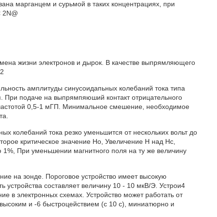
ана марганцем и сурьмой в таких концентрациях, при
< 2N@
ремена жизни электронов и дырок. B качестве выпрямляющего
 2
тельность амплитуды синусоидапьных колебаний тока типа
я. При подаче на выпрямпяюший контакт отрицательного
 частотой 0,5-1 мГП. Минимальное смешение, необходимое
та.
ых колебаний тока резко уменьшится от нескольких вольт до
торое критическое значение Но, Увеличение H над Нс,
 1%, При уменьшении магнитного поля на ту же величину
ие на зонде. Пороговое устройство имеет высокую
ь устройства составляет величину 10 - 10 мкВ/Э. Устрои4
ние в электронных схемах. Устройство может работать от
 высоким и -6 быстроцействием (с 10 с), миниатюрно и