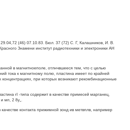
4,72 (46) 07.10.83. Бюл. 37 (72) С. Г, Калашников, И. B.
 Красного Знамени институт радиотехники и эпектроники АН
нной в магнитноеполе, отлнчвшееся тем, что с целью
ний тока к магнитному полю, пластина имеет по крайней
х концентрациях, при которых возникают рекомбинационные
 пластина rI -типа содержит в качестве примесей марганец,
и мп, 2 8y„.
ит в качестве контакта прижимной зонд ив метвплв, например