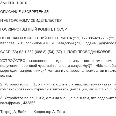
3 у> Н 01 L 3/10
ОПИСАНИЕ ИЗОБРЕТЕНИЯ
Н ABTOPCHGMV СВИДЕТЕЛЬСТВУ
ГОСУДАРСТВЕННЫЙ КОМИТЕТ СССР
ПО ДЕЛАМ ИЗОБРЕТЕНИЙ И OTHPblTHA (2 1) 1778854/26-2 5 (22) 29.0
Карпова, Б. В. Корнилов и Ю. И. Завадский (71) Ордена Трудового
СССР (53) 62 1.382 (088.8) (54) (57) 1. ПОЛУПРОВОДНИКОВОЕ
УСТРОЙСТВО, выполненное в виде ппвстины с контактами, помеша
получения пороговой чувствиI тепьности синуcoHgQTIhHblx колеба
мере один выпрямпякиций контакт и легироввна примесями в таки
волны.
2. Устройство по п, 1, о т и и ч а юш е е с я тем, что германиевая
компенсированный сурьмой в такой концентрации, что и/p > ьп / Lp 
3. Устройство по пп, 1 и 2, о т и ич в ю щ е е с я тем, что содерж
вольфрама., 432856
Техред A. Бабинеп Корректор А. Повх