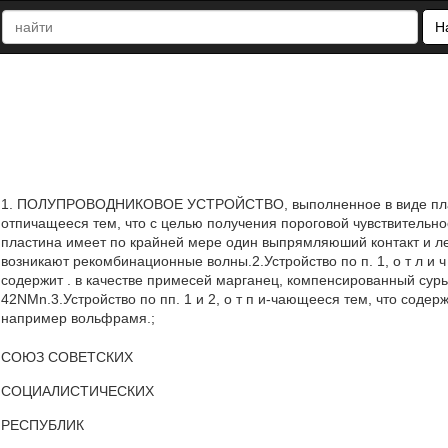
Н
1. ПОЛУПРОВОДНИКОВОЕ УСТРОЙСТВО, выполненное в виде пласт
отпичащееся тем, что с целью получения пороговой чувствительн
пластина имеет по крайней мере один выпрямляюший контакт и ле
возникают рекомбинационные волны.2.Устройство по п. 1, о т л и ч 
содержит . в качестве примесей марганец, компенсированный сурь
42NMn.3.Устройство по пп. 1 и 2, о т п и-чающееся тем, что содер
например вольфрамя.;
СОЮЗ СОВЕТСКИХ
СОЦИАЛИСТИЧЕСКИХ
РЕСПУБЛИК