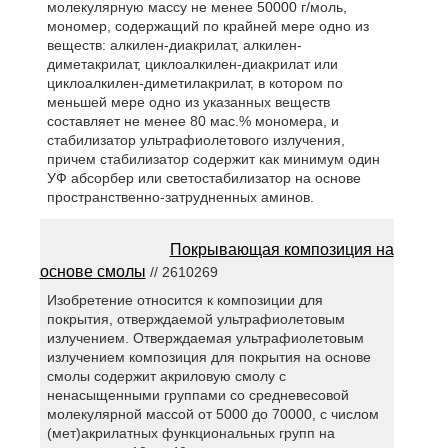
молекулярную массу не менее 50000 г/моль,
мономер, содержащий по крайней мере одно из
веществ: алкилен-диакрилат, алкилен-
диметакрилат, циклоалкилен-диакрилат или
циклоалкилен-диметилакрилат, в котором по
меньшей мере одно из указанных веществ
составляет не менее 80 мас.% мономера, и
стабилизатор ультрафиолетового излучения,
причем стабилизатор содержит как минимум один
УФ абсорбер или светостабилизатор на основе
пространственно-затрудненных аминов.
Покрывающая композиция на
основе смолы
// 2610269
Изобретение относится к композиции для
покрытия, отверждаемой ультрафиолетовым
излучением. Отверждаемая ультрафиолетовым
излучением композиция для покрытия на основе
смолы содержит акриловую смолу с
ненасыщенными группами со средневесовой
молекулярной массой от 5000 до 70000, с числом
(мет)акрилатных функциональных групп на