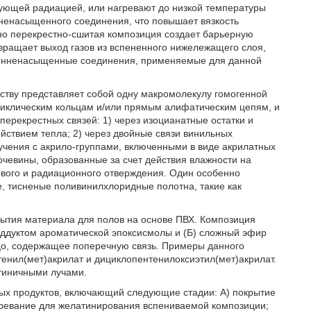
ующей радиацией, или нагревают до низкой температуры
ненасыщенного соединения, что повышает вязкость
чно перекрестно-сшитая композиция создает барьерную
твращает выход газов из вспененного нижележащего слоя,
иленненасыщенные соединения, применяемые для данной
ству представляет собой одну макромолекулу гомогенной
ициклическим кольцам и/или прямым алифатическим цепям, и
ерекрестных связей: 1) через изоцианатные остатки и
йствием тепла; 2) через двойные связи винильных
учения с акрило-группами, включенными в виде акрилатных
очевины, образованные за счет действия влажности на
ового и радиационного отверждения. Один особенно
, тисненые поливинилхлоридные полотна, такие как
рытия материала для полов на основе ПВХ. Композиция
аддуктом ароматической эпоксисмолы и (Б) сложный эфир
цо, содержащее поперечную связь. Примеры данного
тенил(мет)акрилат и дициклопентенилоксиэтил(мет)акрилат.
ктиничными лучами.
ых продуктов, включающий следующие стадии: А) покрытие
гревание для желатинирования вспениваемой композиции;