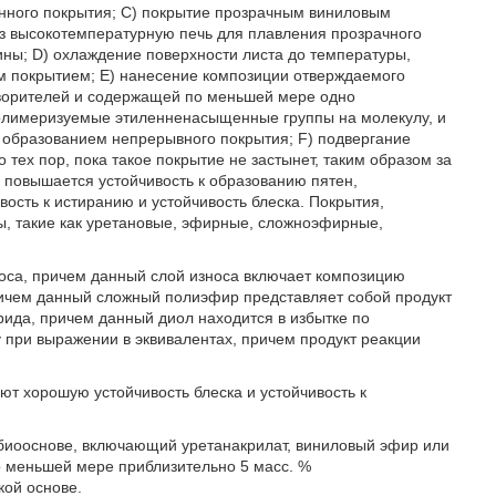
анного покрытия; С) покрытие прозрачным виниловым
ез высокотемпературную печь для плавления прозрачного
ны; D) охлаждение поверхности листа до температуры,
 покрытием; Е) нанесение композиции отверждаемого
творителей и содержащей по меньшей мере одно
олимеризуемые этиленненасыщенные группы на молекулу, и
с образованием непрерывного покрытия; F) подвергание
 тех пор, пока такое покрытие не застынет, таким образом за
 повышается устойчивость к образованию пятен,
ость к истиранию и устойчивость блеска. Покрытия,
, такие как уретановые, эфирные, сложноэфирные,
оса, причем данный слой износа включает композицию
чем данный сложный полиэфир представляет собой продукт
рида, причем данный диол находится в избытке по
 при выражении в эквивалентах, причем продукт реакции
т хорошую устойчивость блеска и устойчивость к
биооснове, включающий уретанакрилат, виниловый эфир или
 меньшей мере приблизительно 5 масс. %
кой основе.