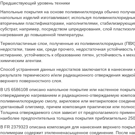
Предшествующий уровень техники
Напольные покрытия на основе поливинилхлорида обычно получаю
напольных изделий изготавливают, используя поливинилхлоридны
вторичными пластификаторами, наполнителями, стабилизирующим
субстрат, например, посредством шпредирования, слой пластизо
нагревания до повышенной температуры.
Термопластичные слои, полученные из поливинилхлоридных (ПВХ)
недостатки, такие как, среди прочего, недостаточная устойчивость 
истиранию, устойчивость к образованию пятен, устойчивость к ме
химическим агентам.
Способ устранения данных недостатков заключается в нанесении 
результате термического и/или радиационного отверждения жидко
верхнего поверхностного слоя.
В US 6586108 описано напольное покрытие или настенное покрыт
отверждаемую нагреванием и радиационно-отверждаемую компози
поливинилхлоридную смолу, акриловое или метакриловое соедине
уретановый олигомер, причем композиция практически или полнос
Толщина отверждаемого слоя зависит от предполагаемого примен
наиболее предпочтительна толщина покрытия приблизительно 250
В FR 2379323 описана композиция для нанесения верхнего покры
полимерам содержит этиленненасыщенное соединение. После нан