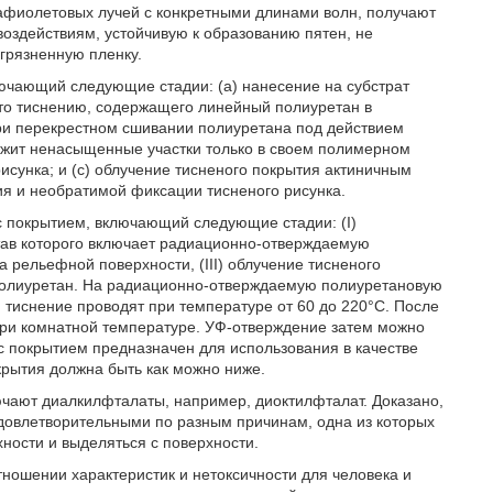
рафиолетовых лучей с конкретными длинами волн, получают
воздействиям, устойчивую к образованию пятен, не
грязненную пленку.
ючающий следующие стадии: (а) нанесение на субстрат
уто тиснению, содержащего линейный полиуретан в
ри перекрестном сшивании полиуретана под действием
ржит ненасыщенные участки только в своем полимерном
исунка; и (с) облучение тисненого покрытия актиничным
я и необратимой фиксации тисненого рисунка.
с покрытием, включающий следующие стадии: (I)
тав которого включает радиационно-отверждаемую
а рельефной поверхности, (III) облучение тисненого
полиуретан. На радиационно-отверждаемую полиуретановую
 тиснение проводят при температуре от 60 до 220°С. После
ри комнатной температуре. УФ-отверждение затем можно
с покрытием предназначен для использования в качестве
крытия должна быть как можно ниже.
чают диалкилфталаты, например, диоктилфталат. Доказано,
довлетворительными по разным причинам, одна из которых
хности и выделяться с поверхности.
ношении характеристик и нетоксичности для человека и