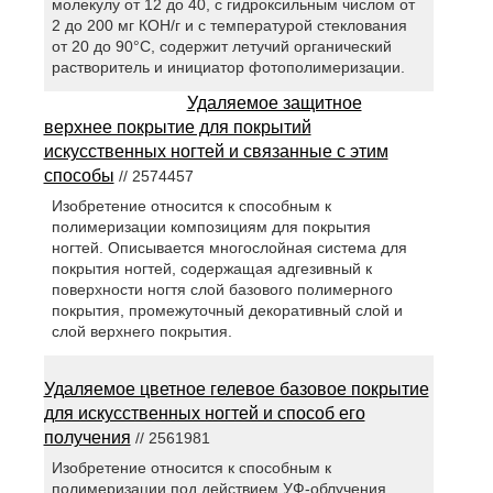
молекулу от 12 до 40, с гидроксильным числом от
2 до 200 мг КОН/г и с температурой стеклования
от 20 до 90°С, содержит летучий органический
растворитель и инициатор фотополимеризации.
Удаляемое защитное
верхнее покрытие для покрытий
искусственных ногтей и связанные с этим
способы
// 2574457
Изобретение относится к способным к
полимеризации композициям для покрытия
ногтей. Описывается многослойная система для
покрытия ногтей, содержащая адгезивный к
поверхности ногтя слой базового полимерного
покрытия, промежуточный декоративный слой и
слой верхнего покрытия.
Удаляемое цветное гелевое базовое покрытие
для искусственных ногтей и способ его
получения
// 2561981
Изобретение относится к способным к
полимеризации под действием УФ-облучения