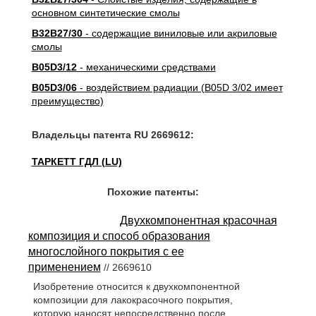
основном синтетические смолы
B32B27/30
- содержащие виниловые или акриловые
смолы
B05D3/12
- механическими средствами
B05D3/06
- воздействием радиации (B05D 3/02 имеет
преимущество)
Владельцы патента RU 2669612:
ТАРКЕТТ ГДЛ (LU)
Похожие патенты:
Двухкомпонентная красочная
композиция и способ образования
многослойного покрытия с ее
применением
// 2669610
Изобретение относится к двухкомпонентной
композиции для лакокрасочного покрытия,
которую наносят непосредственно после