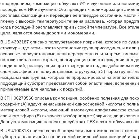
отверждением, композицию облучают УФ-излучением или ионизир
посредством ИК-излучения. Это приводит к полимеризации этилен
расплава композиции и переводит ее в твердое состояние. Части
пленку с высокой температурой течения расплава, которая предо
когда последний расплавляют при высокой температуре. Все эт
цели, являются очень дорогими мономерами.
В US 4393187 описано полиуретановое покрытие, которое по суще
структуры, где атомы азота уретановых групп присоединены к ал
основные полиуретановые цепи перекрестно сшиты тремя типами п
остатки триола или тетрола, реагирующие при отверждении под де
соединений, реагирующих при отверждении под воздействием изл
сложных эфиров в полиуретановые структуры; и 3) через группы м
изоцианатные группы, которые не прореагировали на этапах тепл
подходящий субстрат представляет собой эластичные, вспененные
применяемые для напольных покрытий..
В JPH 06279566 описана композиция, особенно полезная для пок
содержит (А) аддукт ненасыщенной одноосновной кислоты с поли
метакриловой кислоты, имеющий в молекуле алифатическое коль
сложного эфира (Б) включают изоборнил(мет)акрилат, дициклопен
Данную композицию наносят на субстрат ПВХ и затем облучают а
В US 4100318 описан способ получения амортизированных листов
субстрата эластичной вспениваемой виниловой композицией и на