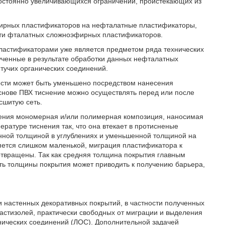
стоянно увеличивающихся ограничений, проистекающих из
ирных пластификаторов на нефталатные пластификаторы,
сти фталатных сложноэфирных пластификаторов.
астификаторами уже является предметом ряда технических
лученные в результате обработки данных нефталатных
тучих органических соединений.
ости может быть уменьшено посредством нанесения
снове ПВХ тиснение можно осуществлять перед или после
сшитую сеть.
нения мономерная и/или полимерная композиция, наносимая
ературе тиснения так, что она втекает в протисненые
енной толщиной в углублениях и уменьшенной толщиной на
яется слишком маленькой, миграция пластификатора к
отвращены. Так как средняя толщина покрытия главным
ть толщины покрытия может приводить к получению барьера,
 настенных декоративных покрытий, в частности полученных
стизолей, практически свободных от миграции и выделения
ических соединений (ЛОС). Дополнительной задачей