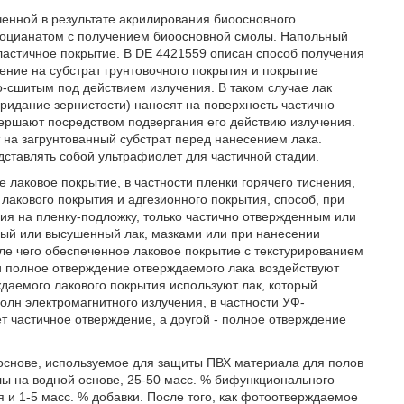
енной в результате акрилирования биоосновного
зоцианатом с получением биоосновной смолы. Напольный
 эластичное покрытие. В DE 4421559 описан способ получения
ение на субстрат грунтовочного покрытия и покрытие
о-сшитым под действием излучения. В таком случае лак
придание зернистости) наносят на поверхность частично
вершают посредством подвергания его действию излучения.
т на загрунтованный субстрат перед нанесением лака.
дставлять собой ультрафиолет для частичной стадии.
лаковое покрытие, в частности пленки горячего тиснения,
лакового покрытия и адгезионного покрытия, способ, при
ия на пленку-подложку, только частично отвержденным или
ный или высушенный лак, мазками или при нанесении
ле чего обеспеченное лаковое покрытие с текстурированием
 и полное отверждение отверждаемого лака воздействуют
даемого лакового покрытия используют лак, который
лн электромагнитного излучения, в частности УФ-
т частичное отверждение, а другой - полное отверждение
основе, используемое для защиты ПВХ материала для полов
лы на водной основе, 25-50 масс. % бифункционального
 и 1-5 масс. % добавки. После того, как фотоотверждаемое