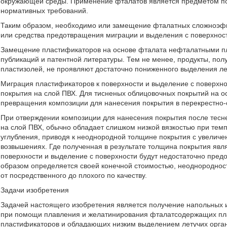
окружающей среды. Применение фталатов является предметом по
нормативных требований.
Таким образом, необходимо или замещение фталатных сложноэф
или средства предотвращения миграции и выделения с поверхно
Замещение пластификаторов на основе фталата нефталатными пл
публикаций и патентной литературы. Тем не менее, продукты, по
пластизолей, не проявляют достаточно пониженного выделения ле
Миграция пластификаторов к поверхности и выделение с поверхн
покрытия на слой ПВХ. Для тисненых облицовочных покрытий на о
превращения композиции для нанесения покрытия в перекрестно-
При отверждении композиции для нанесения покрытия после тес
на слой ПВХ, обычно обладает слишком низкой вязкостью при темп
углубления, приводя к неоднородной толщине покрытия с увелич
возвышениях. Где полученная в результате толщина покрытия явл
поверхности и выделение с поверхности будут недостаточно пред
образом определяется своей конечной стоимостью, неоднороднос
от посредственного до плохого по качеству.
Задачи изобретения
Задачей настоящего изобретения является получение напольных и
при помощи плавления и желатинирования фталатсодержащих пла
пластификаторов и обладающих низким выделением летучих орган