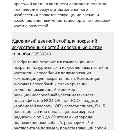
проезжей части, в частности дорожного полотна.
Техническим результатом заявленного
изобретения является сокращение времени
возобновления движения транспорта по проезжей
части с разметкой.
Удаляемый цветной слой для покрытий
искусственных ногтей и связанные с этим
способы
// 2560249
Изобретение относится к композиции для
покрытия натуральных и искусственных ногтей, в
частности к способной к полимеризации
композиции для покрытия ногтя. Композиция
включает способный к полимеризации
этиленненасыщенный мономер;
реакционноспособный уретанметакрилат;
пластификатор RCO-OR', где RCO - радикал
карбоновой кислоты, OR'- остаток спирта, R и R'
насыщенные или ненасыщенные жирные
радикалы с от 6 до 30 атомами углерода;
нереакционноспособный, растворимый в
растворителе полимер, представляющий собой