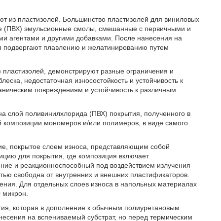
т из пластизолей. Большинство пластизолей для виниловых
е (ПВХ) эмульсионные смолы, смешанные с первичными и
и агентами и другими добавками. После нанесения на
ля подвергают плавлению и желатинированию путем
 пластизолей, демонстрируют разные ограничения и
блеска, недостаточная износостойкость и устойчивость к
ханическим повреждениям и устойчивость к различным
на слой поливинилхлорида (ПВХ) покрытия, полученного в
й композиции мономеров и/или полимеров, в виде самого
ие, покрытое слоем износа, представляющим собой
цию для покрытия, где композиция включает
ние и реакционноспособный под воздействием излучения
тью свободна от внутренних и внешних пластификаторов.
ения. Для отдельных слоев износа в напольных материалах
 микрон.
тия, которая в дополнение к обычным полиуретановым
есения на вспениваемый субстрат, но перед термическим