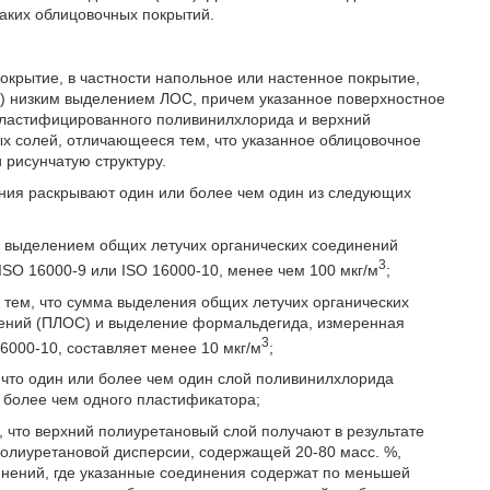
аких облицовочных покрытий.
крытие, в частности напольное или настенное покрытие,
 низким выделением ЛОС, причем указанное поверхностное
пластифицированного поливинилхлорида и верхний
х солей, отличающееся тем, что указанное облицовочное
 рисунчатую структуру.
ния раскрывают один или более чем один из следующих
я выделением общих летучих органических соединений
3
ISO 16000-9 или ISO 16000-10, менее чем 100 мкг/м
;
 тем, что сумма выделения общих летучих органических
нений (ПЛОС) и выделение формальдегида, измеренная
3
16000-10, составляет менее 10 мкг/м
;
 что один или более чем один слой поливинилхлорида
и более чем одного пластификатора;
, что верхний полиуретановый слой получают в результате
олиуретановой дисперсии, содержащей 20-80 масс. %,
нений, где указанные соединения содержат по меньшей