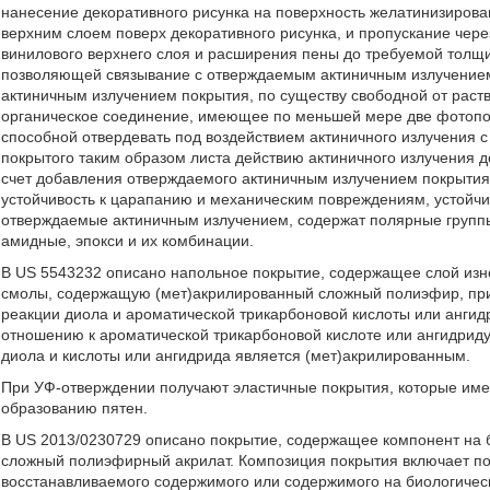
нанесение декоративного рисунка на поверхность желатинизиров
верхним слоем поверх декоративного рисунка, и пропускание чер
винилового верхнего слоя и расширения пены до требуемой толщи
позволяющей связывание с отверждаемым актиничным излучением
актиничным излучением покрытия, по существу свободной от рас
органическое соединение, имеющее по меньшей мере две фотоп
способной отвердевать под воздействием актиничного излучения 
покрытого таким образом листа действию актиничного излучения до
счет добавления отверждаемого актиничным излучением покрытия
устойчивость к царапанию и механическим повреждениям, устойчив
отверждаемые актиничным излучением, содержат полярные группы
амидные, эпокси и их комбинации.
В US 5543232 описано напольное покрытие, содержащее слой изн
смолы, содержащую (мет)акрилированный сложный полиэфир, при
реакции диола и ароматической трикарбоновой кислоты или ангид
отношению к ароматической трикарбоновой кислоте или ангидриду
диола и кислоты или ангидрида является (мет)акрилированным.
При УФ-отверждении получают эластичные покрытия, которые имею
образованию пятен.
В US 2013/0230729 описано покрытие, содержащее компонент на 
сложный полиэфирный акрилат. Композиция покрытия включает по
восстанавливаемого содержимого или содержимого на биологичес