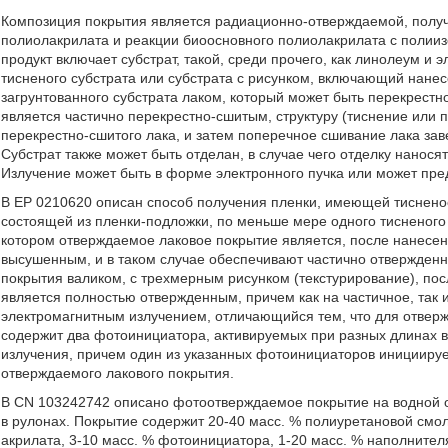
Композиция покрытия является радиационно-отверждаемой, получ
полиолакрилата и реакции биоосновного полиолакрилата с полии
продукт включает субстрат, такой, среди прочего, как линолеум и
тисненого субстрата или субстрата с рисунком, включающий нанес
загрунтованного субстрата лаком, который может быть перекрестн
является частично перекрестно-сшитым, структуру (тиснение или 
перекрестно-сшитого лака, и затем поперечное сшивание лака за
Субстрат также может быть отделан, в случае чего отделку нанося
Излучение может быть в форме электронного пучка или может пре
В ЕР 0210620 описан способ получения пленки, имеющей тисненое 
состоящей из пленки-подложки, по меньше мере одного тисненого 
котором отверждаемое лаковое покрытие является, после нанесен
высушенным, и в таком случае обеспечивают частично отвержден
покрытия валиком, с трехмерным рисунком (текстурирование), пос
является полностью отвержденным, причем как на частичное, так
электромагнитным излучением, отличающийся тем, что для отверж
содержит два фотоинициатора, активируемых при разных длинах во
излучения, причем один из указанных фотоинициаторов инициируе
отверждаемого лакового покрытия.
В CN 103242742 описано фотоотверждаемое покрытие на водной 
в рулонах. Покрытие содержит 20-40 масс. % полиуретановой смо
акрилата, 3-10 масс. % фотоинициатора, 1-20 масс. % наполнителя