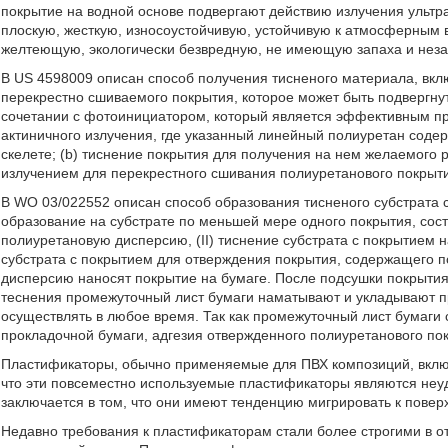
покрытие на водной основе подвергают действию излучения ульт
плоскую, жесткую, износоустойчивую, устойчивую к атмосферным 
желтеющую, экологически безвредную, не имеющую запаха и неза
В US 4598009 описан способ получения тисненого материала, вкл
перекрестно сшиваемого покрытия, которое может быть подвергн
сочетании с фотоинициатором, который является эффективным п
актиничного излучения, где указанный линейный полиуретан соде
скелете; (b) тиснение покрытия для получения на нем желаемого р
излучением для перекрестного сшивания полиуретанового покрыти
В WO 03/022552 описан способ образования тисненого субстрата 
образование на субстрате по меньшей мере одного покрытия, сос
полиуретановую дисперсию, (II) тиснение субстрата с покрытием н
субстрата с покрытием для отверждения покрытия, содержащего 
дисперсию наносят покрытие на бумаге. После подсушки покрытия
теснения промежуточный лист бумаги наматывают и укладывают п
осуществлять в любое время. Так как промежуточный лист бумаги 
прокладочной бумаги, адгезия отвержденного полиуретанового по
Пластификаторы, обычно применяемые для ПВХ композиций, вклю
что эти повсеместно используемые пластификаторы являются неу
заключается в том, что они имеют тенденцию мигрировать к повер
Недавно требования к пластификаторам стали более строгими в от