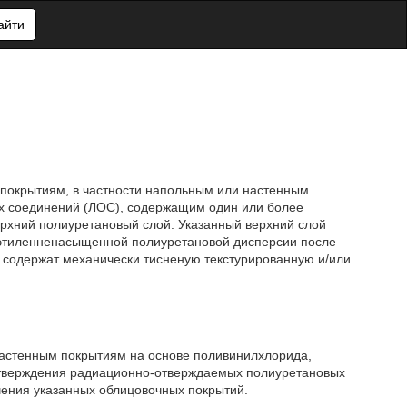
айти
покрытиям, в частности напольным или настенным
х соединений (ЛОС), содержащим один или более
рхний полиуретановый слой. Указанный верхний слой
 этиленненасыщенной полиуретановой дисперсии после
 содержат механически тисненую текстурированную и/или
настенным покрытиям на основе поливинилхлорида,
отверждения радиационно-отверждаемых полиуретановых
чения указанных облицовочных покрытий.