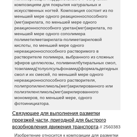
композициям для покрытия натуральных и
искусственных ногтей. Композиция состоит из по
меньшей мере одного реакционноспособного
(мет)акрилата, по меньшей мере одного
реакционноспособного уретан(мет)акрилата, по
меньшей мере одного сополимера
полиметилметакрилата-полиметакриловой
кислоты, по меньшей мере одного
нереакционноспособного растворимого в
растворителе полимера, выбранного из сложных
эфиров целлюлозы, поливинилбутиральных смол,
тозиламид(толуолсульфонамид)формальдегидных
смол и их смесей, по меньшей мере одного
нереакционноспособного растворителя,
полипропиленгликоль(мет)акрилированного или
полиэтиленгликоль(мет)акрилированного
мономеров, по меньшей мере, одного
фотоинициатора.
Связующее для выполнения разметки
проезжей части, пригодной для быстрого
возобновления движения транспорта
// 2560383
Изобретение относится к композиции для разметки