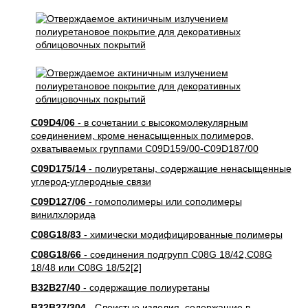
C09D4/06
- в сочетании с высокомолекулярным
соединением, кроме ненасыщенных полимеров,
охватываемых группами C09D159/00-C09D187/00
C09D175/14
- полиуретаны, содержащие ненасыщенные
углерод-углеродные связи
C09D127/06
- гомополимеры или сополимеры
винилхлорида
C08G18/83
- химически модифицированные полимеры
C08G18/66
- соединения подгрупп C08G 18/42,C08G
18/48 или C08G 18/52[2]
B32B27/40
- содержащие полиуретаны
B32B27/304
- Слоистые изделия, содержащие в