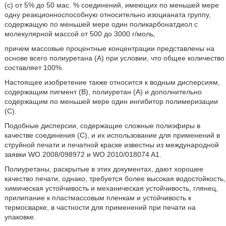
(c) от 5% до 50 мас. % соединений, имеющих по меньшей мере
одну реакционноспособную относительно изоцианата группу,
содержащую по меньшей мере один поликарбонатдиол с
молекулярной массой от 500 до 3000 г/моль,
причем массовые процентные концентрации представлены на
основе всего полиуретана (A) при условии, что общее количество
составляет 100%.
Настоящее изобретение также относится к водным дисперсиям,
содержащим пигмент (B), полиуретан (A) и дополнительно
содержащим по меньшей мере один ингибитор полимеризации
(C).
Подобные дисперсии, содержащие сложные полиэфиры в
качестве соединения (C), и их использование для применений в
струйной печати и печатной краске известны из международной
заявки WO 2008/098972 и WO 2010/018074 A1.
Полиуретаны, раскрытые в этих документах, дают хорошее
качество печати, однако, требуется более высокая водостойкость,
химическая устойчивость и механическая устойчивость, глянец,
прилипание к пластмассовым пленкам и устойчивость к
термосварке, в частности для применений при печати на
упаковке.