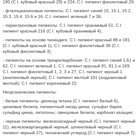
190 (C.I. кубовый красный 29) и 224; C.I. пигмент фиолетовый 29;
- фталоцианиновые пигменты: C.I. пигмент синий 15, 15:1, 15:2,
15:3, 15:4, 15:6 и 16; C.I. пигмент зеленый 7 и 36;
- пирантроновые пигменты: C.I. пигмент оранжевый 51; C.I.
пигмент красный 216 (C.I. кубовый оранжевый 4);
- пигменты на основе тиоиндиго: C.I. пигмент красный 88 и 181
(C.I. кубовый красный 1); C.I. пигмент фиолетовый 38 (C.I.
кубовый фиолетовый 3);
- пигменты на основе триарилкарбония: C.I. пигмент синий 1,61 и
62; C.I. пигмент зеленый 1; C.I. пигмент красный 81, 81:1 и 169;
C.I. пигмент фиолетовый 1, 2, 3 и 27; C.I. пигмент черный 1
(анилиновый черный); C.I. пигмент желтый 101 (алдазиновый
желтый); C.I. пигмент коричневый 22.
Неорганические пигменты:
- белые пигменты: диоксид титана (C.I. пигмент Белый 6),
цинковые белила, пигментный оксид цинка, сульфат бария,
сульфид цинка, литопоны; свинцовые белила; карбонат кальция;
- черные пигменты: железооксидный черный (C.I. пигмент черный
11), железомарганцевый черный, шпинелевый черный (C.I.
пигмент черный 27); технический углерод (C.I. пигмент черный 7);