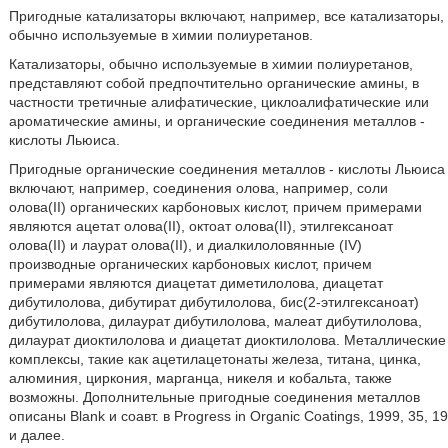
Пригодные катализаторы включают, например, все катализаторы,
обычно используемые в химии полиуретанов.
Катализаторы, обычно используемые в химии полиуретанов,
представляют собой предпочтительно органические амины, в
частности третичные алифатические, циклоалифатические или
ароматические амины, и органические соединения металлов -
кислоты Льюиса.
Пригодные органические соединения металлов - кислоты Льюиса
включают, например, соединения олова, например, соли
олова(II) органических карбоновых кислот, причем примерами
являются ацетат олова(II), октоат олова(II), этилгексаноат
олова(II) и лаурат олова(II), и диалкилоловянные (IV)
производные органических карбоновых кислот, причем
примерами являются диацетат диметилолова, диацетат
дибутилолова, дибутират дибутилолова, бис(2-этилгексаноат)
дибутилолова, дилаурат дибутилолова, малеат дибутилолова,
дилаурат диоктилолова и диацетат диоктилолова. Металлические
комплексы, такие как ацетилацетонаты железа, титана, цинка,
алюминия, циркония, марганца, никеля и кобальта, также
возможны. Дополнительные пригодные соединения металлов
описаны Blank и соавт. в Progress in Organic Coatings, 1999, 35, 19
и далее.