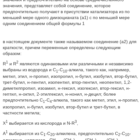
значения, представляет собой соединение, которое
предпочтительно получают в присутствии катализатора из по
меньшей мере одного диизоцианата (a1) с по меньшей мере
одним соединением общей формулы 1
в настоящем документе также называемом соединение (a2) для
краткости, причем переменные определены следующим
образом:
1
2
R
и R
являются одинаковыми или различными и независимо
выбраны из водорода и C
-C
-алкила, такого как, например,
1
10
метил, этил, н-пропил, изопропил, н-бутил, изобутил, втор-бутил,
трет-бутил, н-пентил, изопентил, втор-пентил, неопентил, 1,2-
диметилпропил, изоамил, н-гексил, изогексил, втор-гексил, н-
гептил, н-октил, 2-этилгексил, н-нонил, н-децил; более
предпочтительно C
-C
-алкила, такого как метил, этил, н-пропил,
1
4
изопропил, н-бутил, изобутил, втор-бутил и трет-бутил, в
частности метила;
1
3
X
выбирается из кислорода и N-R
,
1
A
выбирается из C
-C
-алкилена, предпочтительно C
-C
-
1
20
2
10