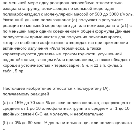
по меньшей мере одну реакционноспособную относительно
изоцианата группу, включающих по меньшей мере один
поликарбонатдиол с молекулярной массой от 500 до 3000 г/моль.
Указанный ди- или полиизоцианат (а) получают в результате
реакции по меньшей мере одного ди- или полиизоцианата (а1) с
по меньшей мере одним соединением общей формулы Данные
полиуретаны применяются для получения печатных красок,
которые особенно эффективно отверждаются при применении
актиничного излучения и/или термически, а также
характеризуются длительным сроком годности, улучшенной
водостойкостью, глянцем и/или прилипанием, а также обладают
хорошей устойчивостью к термосварке. 5 н. и 11 з.п. ф-лы, 2
табл., 5 пр.
Настоящее изобретение относится к полиуретану (A),
получаемому реакцией
(a) от 15% до 70 мас. % ди- или полиизоцианата, содержащего в
среднем от 1 до 10 аллофанатных групп и в среднем от 1 до 10
двойных связей C-C на молекулу, и необязательно
(b) от 0% до 60 мас. % дополнительного ди- или полиизоцианата
с