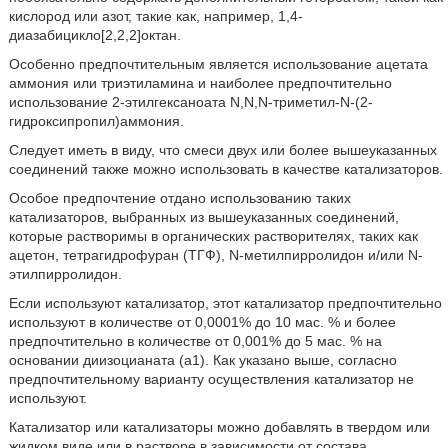
кислород или азот, такие как, например, 1,4-
диазабицикло[2,2,2]октан.
Особенно предпочтительным является использование ацетата
аммония или триэтиламина и наиболее предпочтительно
использование 2-этилгексаноата N,N,N-триметил-N-(2-
гидроксипропил)аммония.
Следует иметь в виду, что смеси двух или более вышеуказанных
соединений также можно использовать в качестве катализаторов.
Особое предпочтение отдано использованию таких
катализаторов, выбранных из вышеуказанных соединений,
которые растворимы в органических растворителях, таких как
ацетон, тетрагидрофуран (ТГФ), N-метилпирролидон и/или N-
этилпирролидон.
Если используют катализатор, этот катализатор предпочтительно
используют в количестве от 0,0001% до 10 мас. % и более
предпочтительно в количестве от 0,001% до 5 мас. % на
основании диизоцианата (a1). Как указано выше, согласно
предпочтительному варианту осуществления катализатор не
используют.
Катализатор или катализаторы можно добавлять в твердом или
жидком виде или в растворе в зависимости от состава