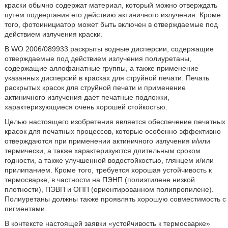
краски обычно содержат материал, который можно отверждать
путем подвергания его действию актиничного излучения. Кроме
того, фотоинициатор может быть включен в отверждаемые под
действием излучения краски.
В WO 2006/089933 раскрыты водные дисперсии, содержащие
отверждаемые под действием излучения полиуретаны,
содержащие аллофанатные группы, а также применение
указанных дисперсий в красках для струйной печати. Печать
раскрытых красок для струйной печати и применение
актиничного излучения дает печатные подложки,
характеризующиеся очень хорошей стойкостью.
Целью настоящего изобретения является обеспечение печатных
красок для печатных процессов, которые особенно эффективно
отверждаются при применении актиничного излучения и/или
термически, а также характеризуются длительным сроком
годности, а также улучшенной водостойкостью, глянцем и/или
прилипанием. Кроме того, требуется хорошая устойчивость к
термосварке, в частности на ПЭНП (полиэтилене низкой
плотности), ПЭВП и ОПП (ориентированном полипропилене).
Полиуретаны должны также проявлять хорошую совместимость с
пигментами.
В контексте настоящей заявки «устойчивость к термосварке»