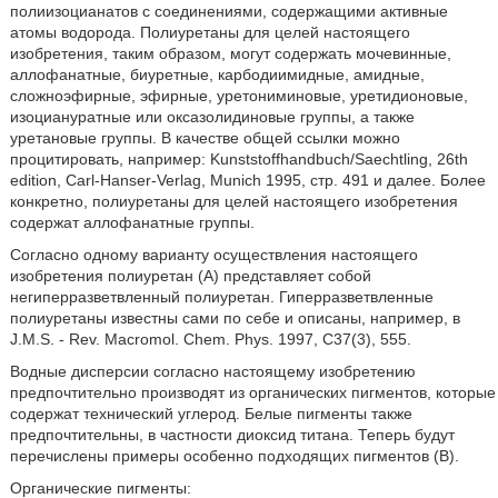
полиизоцианатов с соединениями, содержащими активные
атомы водорода. Полиуретаны для целей настоящего
изобретения, таким образом, могут содержать мочевинные,
аллофанатные, биуретные, карбодиимидные, амидные,
сложноэфирные, эфирные, уретониминовые, уретидионовые,
изоциануратные или оксазолидиновые группы, а также
уретановые группы. В качестве общей ссылки можно
процитировать, например: Kunststoffhandbuch/Saechtling, 26th
edition, Carl-Hanser-Verlag, Munich 1995, стр. 491 и далее. Более
конкретно, полиуретаны для целей настоящего изобретения
содержат аллофанатные группы.
Согласно одному варианту осуществления настоящего
изобретения полиуретан (A) представляет собой
негиперразветвленный полиуретан. Гиперразветвленные
полиуретаны известны сами по себе и описаны, например, в
J.M.S. - Rev. Macromol. Chem. Phys. 1997, C37(3), 555.
Водные дисперсии согласно настоящему изобретению
предпочтительно производят из органических пигментов, которые
содержат технический углерод. Белые пигменты также
предпочтительны, в частности диоксид титана. Теперь будут
перечислены примеры особенно подходящих пигментов (B).
Органические пигменты: