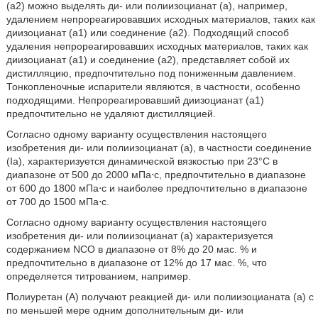
(a2) можно выделять ди- или полиизоцианат (a), например,
удалением непрореагировавших исходных материалов, таких как
диизоцианат (a1) или соединение (a2). Подходящий способ
удаления непрореагировавших исходных материалов, таких как
диизоцианат (a1) и соединение (a2), представляет собой их
дистилляцию, предпочтительно под пониженным давлением.
Тонкопленочные испарители являются, в частности, особенно
подходящими. Непрореагировавший диизоцианат (a1)
предпочтительно не удаляют дистилляцией.
Согласно одному варианту осуществления настоящего
изобретения ди- или полиизоцианат (a), в частности соединение
(Ia), характеризуется динамической вязкостью при 23°C в
диапазоне от 500 до 2000 мПа⋅с, предпочтительно в диапазоне
от 600 до 1800 мПа⋅с и наиболее предпочтительно в диапазоне
от 700 до 1500 мПа⋅с.
Согласно одному варианту осуществления настоящего
изобретения ди- или полиизоцианат (a) характеризуется
содержанием NCO в диапазоне от 8% до 20 мас. % и
предпочтительно в диапазоне от 12% до 17 мас. %, что
определяется титрованием, например.
Полиуретан (A) получают реакцией ди- или полиизоцианата (а) с
по меньшей мере одним дополнительным ди- или