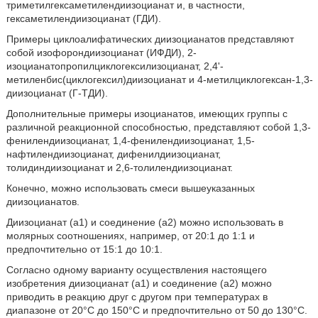
триметилгексаметилендиизоцианат и, в частности,
гексаметилендиизоцианат (ГДИ).
Примеры циклоалифатических диизоцианатов представляют
собой изофорондиизоцианат (ИФДИ), 2-
изоцианатопропилциклогексилизоцианат, 2,4'-
метиленбис(циклогексил)диизоцианат и 4-метилциклогексан-1,3-
диизоцианат (Г-ТДИ).
Дополнительные примеры изоцианатов, имеющих группы с
различной реакционной способностью, представляют собой 1,3-
фенилендиизоцианат, 1,4-фенилендиизоцианат, 1,5-
нафтилендиизоцианат, дифенилдиизоцианат,
толидиндиизоцианат и 2,6-толилендиизоцианат.
Конечно, можно использовать смеси вышеуказанных
диизоцианатов.
Диизоцианат (a1) и соединение (a2) можно использовать в
молярных соотношениях, например, от 20:1 до 1:1 и
предпочтительно от 15:1 до 10:1.
Согласно одному варианту осуществления настоящего
изобретения диизоцианат (a1) и соединение (a2) можно
приводить в реакцию друг с другом при температурах в
диапазоне от 20°C до 150°C и предпочтительно от 50 до 130°C.