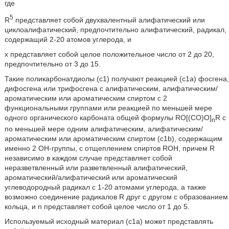
где
5
R
представляет собой двухвалентный алифатический или
циклоалифатический, предпочтительно алифатический, радикал,
содержащий 2-20 атомов углерода, и
x представляет собой целое положительное число от 2 до 20,
предпочтительно от 3 до 15.
Такие поликарбонатдиолы (c1) получают реакцией (c1a) фосгена,
дифосгена или трифосгена с алифатическим, алифатическим/
ароматическим или ароматическим спиртом с 2
функциональными группами или реакцией по меньшей мере
одного органического карбоната общей формулы RO[(CO)O]
R с
n
по меньшей мере одним алифатическим, алифатическим/
ароматическим или ароматическим спиртом (c1b), содержащим
именно 2 OH-группы, с отщеплением спиртов ROH, причем R
независимо в каждом случае представляет собой
неразветвленный или разветвленный алифатический,
ароматический/алифатический или ароматический
углеводородный радикал с 1-20 атомами углерода, а также
возможно соединение радикалов R друг с другом с образованием
кольца, и n представляет собой целое число от 1 до 5.
Используемый исходный материал (c1a) может представлять