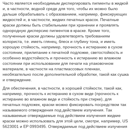
Часто является необходимым диспергировать пигменты в жидкой
и, в частности, водной среде для того, чтобы их можно было
дальше обрабатывать с образованием, например, фиксирующих
жидкостей и, в частности, жидких печатных красок. Печатные
краски должны быть стабильными при хранении и проявлять
однородную дисперсию пигментов в краске. Кроме того,
полученные краски должны удовлетворять требованиям
колориста, т.е. иметь глянец, блеск и глубину тона, и иметь
хорошую стойкость, например, прочность к истиранию в сухом
состоянии, прилипание к печатной подложке, светостойкость и
особенно водостойкость и прочность к истиранию во влажном
состоянии при использовании для печати на упаковочном
материале, в частности на пластмассовых пленках,
необязательно после дополнительной обработки, такой как сушка
и отверждение.
Для обеспечения, в частности, в хорошей стойкости, такой как,
например, прочность к истиранию в сухом виде (прочность к
истиранию во влажном виде и стойкость при стирке), для
печатных подложек, краски можно фиксировать посредством так
называемого отверждения под действием излучения. Так
называемые отверждаемые под действием излучения жидкие
краски можно использовать для этой цели, смотри, например, US
5623001 и EP 0993495. Отверждаемые под действием излучения