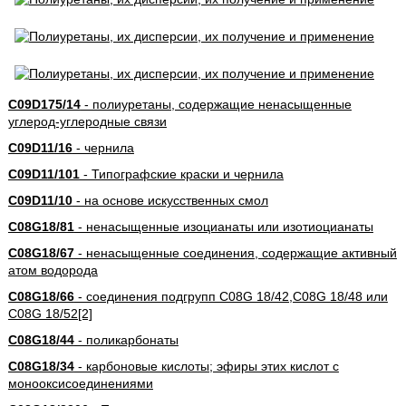
C09D175/14
- полиуретаны, содержащие ненасыщенные
углерод-углеродные связи
C09D11/16
- чернила
C09D11/101
- Типографские краски и чернила
C09D11/10
- на основе искусственных смол
C08G18/81
- ненасыщенные изоцианаты или изотиоцианаты
C08G18/67
- ненасыщенные соединения, содержащие активный
атом водорода
C08G18/66
- соединения подгрупп C08G 18/42,C08G 18/48 или
C08G 18/52[2]
C08G18/44
- поликарбонаты
C08G18/34
- карбоновые кислоты; эфиры этих кислот с
монооксисоединениями