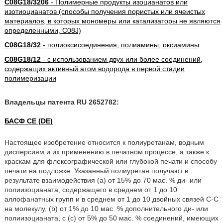
C08G18/3206
- Полимерные продукты изоцианатов или
изотиоцианатов (способы получения пористых или ячеистых
материалов, в которых мономеры или катализаторы не являются
определенными, C08J)
C08G18/32
- полиоксисоединения; полиамины; оксиамины
C08G18/12
- с использованием двух или более соединений,
содержащих активный атом водорода в первой стадии
полимеризации
Владельцы патента RU 2652782:
БАСФ СЕ (DE)
Настоящее изобретение относится к полиуретанам, водным
дисперсиям и их применению в печатном процессе, а также к
краскам для флексографической или глубокой печати и способу
печати на подложке. Указанный полиуретан получают в
результате взаимодействия (a) от 15% до 70 мас. % ди- или
полиизоцианата, содержащего в среднем от 1 до 10
аллофанатных групп и в среднем от 1 до 10 двойных связей C-C
на молекулу, (b) от 1% до 10 мас. % дополнительного ди- или
полиизоцианата, с (c) от 5% до 50 мас. % соединений, имеющих