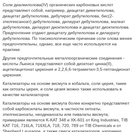
Соли диалкилолова(IV) органических карбоновых кислот
представляют собой, например, диацетат диметилолова,
диацетат дибутилолова, дибутират дибутилолова, бис(2-
этилгексаноат) дибутилолова, дилаурат дибутилолова, малеат
дибутилолова, дилаурат диоктилолова и диацетат диоктилолова.
Предпочтение отдают диацетату дибутилолова и дилаурату
дибутилолова. По токсикологическим причинам соли олова менее
предпочтительны, однако, все еще часто используются на
практике.
Другие предпочтительные металлоорганические соединения -
кислоты Льюиса представляют собой диоктоат цинка(II),
ацетилацетонат циркония и 2,2,6,6-тетраметил-3,5-гептандионат
циркония.
Катализаторы на основе висмута и кобальта, соли церия, такие
как октоаты церия, и соли цезия можно также использовать в
качестве катализаторов.
Катализаторы на основе висмута более конкретно представляют
собой карбоксилаты висмута, в частности октоаты,
этилгексаноаты, неодеканоаты или пивалаты висмута;
примерами являются K-KAT 348 и XK-601 от King Industries, TIB
KAT 716, 716LA, 716XLA, 718, 720, 789 от TIB Chemicals и от
Shepherd Lausanne, а также смеси катализаторов, например,