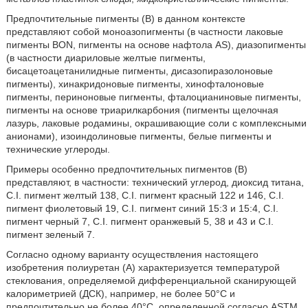
Предпочтительные пигменты (B) в данном контексте
представляют собой моноазопигменты (в частности лаковые
пигменты BON, пигменты на основе нафтола AS), диазопигменты
(в частности диариловые желтые пигменты,
бисацетоацетанилидные пигменты, дисазопиразолоновые
пигменты), хинакридоновые пигменты, хинофталоновые
пигменты, периноновые пигменты, фталоцианиновые пигменты,
пигменты на основе триарилкарбония (пигменты щелочная
лазурь, лаковые родамины, окрашивающие соли с комплексными
анионами), изоиндолиновые пигменты, белые пигменты и
технические углероды.
Примеры особенно предпочтительных пигментов (B)
представляют, в частности: технический углерод, диоксид титана,
C.I. пигмент желтый 138, C.I. пигмент красный 122 и 146, C.I.
пигмент фиолетовый 19, C.I. пигмент синий 15:3 и 15:4, C.I.
пигмент черный 7, C.I. пигмент оранжевый 5, 38 и 43 и C.I.
пигмент зеленый 7.
Согласно одному варианту осуществления настоящего
изобретения полиуретан (A) характеризуется температурой
стеклования, определяемой дифференциальной сканирующей
калориметрией (ДСК), например, не более 50°C и
предпочтительно не более 40°C, определенной согласно ASTM