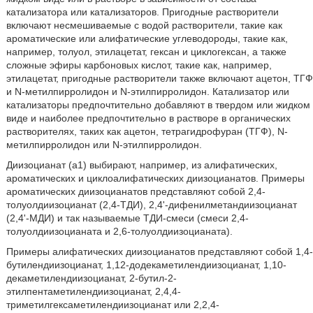
катализатора или катализаторов. Пригодные растворители
включают несмешиваемые с водой растворители, такие как
ароматические или алифатические углеводороды, такие как,
например, толуол, этилацетат, гексан и циклогексан, а также
сложные эфиры карбоновых кислот, такие как, например,
этилацетат, пригодные растворители также включают ацетон, ТГФ
и N-метилпирролидон и N-этилпирролидон. Катализатор или
катализаторы предпочтительно добавляют в твердом или жидком
виде и наиболее предпочтительно в растворе в органических
растворителях, таких как ацетон, тетрагидрофуран (ТГФ), N-
метилпирролидон или N-этилпирролидон.
Диизоцианат (a1) выбирают, например, из алифатических,
ароматических и циклоалифатических диизоцианатов. Примеры
ароматических диизоцианатов представляют собой 2,4-
толуолдиизоцианат (2,4-ТДИ), 2,4'-дифенилметандиизоцианат
(2,4'-МДИ) и так называемые ТДИ-смеси (смеси 2,4-
толуолдиизоцианата и 2,6-толуолдиизоцианата).
Примеры алифатических диизоцианатов представляют собой 1,4-
бутилендиизоцианат, 1,12-додекаметилендиизоцианат, 1,10-
декаметилендиизоцианат, 2-бутил-2-
этилпентаметилендиизоцианат, 2,4,4-
триметилгексаметилендиизоцианат или 2,2,4-