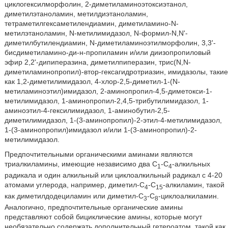
циклогексилморфолин, 2-диметиламиноэтоксиэтанол,
диметилэтаноламин, метилдиэтаноламин,
тетраметилгексаметилендиамин, диметиламино-N-
метилэтаноламин, N-метилимидазол, N-формил-N,N'-
диметилбутилендиамин, N-диметиламиноэтилморфолин, 3,3'-
бисдиметиламино-ди-н-пропиламин и/или диизопропиловый
эфир 2,2'-дипиперазина, диметилпиперазин, трис(N,N-
диметиламинопропил)-втор-гексагидротриазин, имидазолы, такие
как 1,2-диметилимидазол, 4-хлор-2,5-диметил-1-(N-
метиламиноэтил)имидазол, 2-аминопропил-4,5-диметокси-1-
метилимидазол, 1-аминопропил-2,4,5-трибутилимидазол, 1-
аминоэтил-4-гексилимидазол, 1-аминобутил-2,5-
диметилимидазол, 1-(3-аминопропил)-2-этил-4-метилимидазол,
1-(3-аминопропил)имидазол и/или 1-(3-аминопропил)-2-
метилимидазол.
Предпочтительными органическими аминами являются
триалкиламины, имеющие независимо два C
-C
-алкильных
1
4
радикала и один алкильный или циклоалкильный радикал с 4-20
атомами углерода, например, диметил-C
-C
-алкиламин, такой
4
15
как диметилдодециламин или диметил-C
-C
-циклоалкиламин.
3
8
Аналогично, предпочтительные органические амины
представляют собой бициклические амины, которые могут
необязательно содержать дополнительный гетероатом, такой как