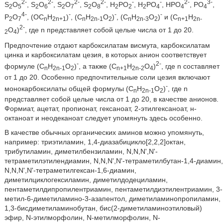
2-
2-
2-
2-
-
-
2-
3-
S
O
, S
O
, S
O
, S
O
, H
PO
, H
PO
, HPO
, PO
,
2
5
2
6
2
7
2
8
2
2
2
4
4
4
4-
-
-
-
P
O
, (OC
H
)
, (C
H
O
)
, (C
H
O
)
и (C
H
2
7
n
2n+1
n
2n-1
2
n
2n-3
2
n+1
2n-
2-
O
)
, где n представляет собой целые числа от 1 до 20.
2
4
Предпочтение отдают карбоксилатам висмута, карбоксилатам
цинка и карбоксилатам цезия, в которых анион соответствует
-
2-
формуле (C
H
O
)
, а также (C
H
O
)
, где n составляет
n
2n-1
2
n+1
2n-2
4
от 1 до 20. Особенно предпочтительные соли цезия включают
-
монокарбоксилаты общей формулы (C
H
O
)
, где n
n
2n-1
2
представляет собой целые числа от 1 до 20, в качестве анионов.
Формиат, ацетат, пропионат, гексаноат, 2-этилгексаноат, н-
октаноат и неодеканоат следует упомянуть здесь особенно.
В качестве обычных органических аминов можно упомянуть,
например: триэтиламин, 1,4-диазабицикло[2,2,2]октан,
трибутиламин, диметилбензиламин, N,N,N',N'-
тетраметилэтилендиамин, N,N,N',N'-тетраметилбутан-1,4-диамин,
N,N,N',N'-тетраметилгексан-1,6-диамин,
диметилциклогексиламин, диметилдодециламин,
пентаметилдипропилентриамин, пентаметилдиэтилентриамин, 3-
метил-6-диметиламино-3-азапентол, диметиламинопропиламин,
1,3-бисдиметиламинобутан, бис(2-диметиламиноэтиловый)
эфир, N-этилморфолин, N-метилморфолин, N-