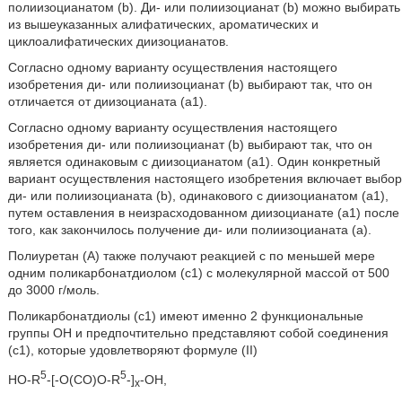
полиизоцианатом (b). Ди- или полиизоцианат (b) можно выбирать
из вышеуказанных алифатических, ароматических и
циклоалифатических диизоцианатов.
Согласно одному варианту осуществления настоящего
изобретения ди- или полиизоцианат (b) выбирают так, что он
отличается от диизоцианата (a1).
Согласно одному варианту осуществления настоящего
изобретения ди- или полиизоцианат (b) выбирают так, что он
является одинаковым с диизоцианатом (a1). Один конкретный
вариант осуществления настоящего изобретения включает выбор
ди- или полиизоцианата (b), одинакового с диизоцианатом (a1),
путем оставления в неизрасходованном диизоцианате (a1) после
того, как закончилось получение ди- или полиизоцианата (a).
Полиуретан (A) также получают реакцией с по меньшей мере
одним поликарбонатдиолом (c1) с молекулярной массой от 500
до 3000 г/моль.
Поликарбонатдиолы (c1) имеют именно 2 функциональные
группы OH и предпочтительно представляют собой соединения
(c1), которые удовлетворяют формуле (II)
5
5
HO-R
-[-O(CO)O-R
-]
-OH,
x