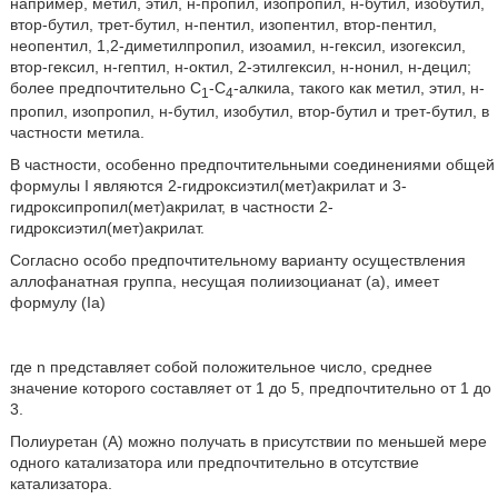
например, метил, этил, н-пропил, изопропил, н-бутил, изобутил,
втор-бутил, трет-бутил, н-пентил, изопентил, втор-пентил,
неопентил, 1,2-диметилпропил, изоамил, н-гексил, изогексил,
втор-гексил, н-гептил, н-октил, 2-этилгексил, н-нонил, н-децил;
более предпочтительно C
-C
-алкила, такого как метил, этил, н-
1
4
пропил, изопропил, н-бутил, изобутил, втор-бутил и трет-бутил, в
частности метила.
В частности, особенно предпочтительными соединениями общей
формулы I являются 2-гидроксиэтил(мет)акрилат и 3-
гидроксипропил(мет)акрилат, в частности 2-
гидроксиэтил(мет)акрилат.
Согласно особо предпочтительному варианту осуществления
аллофанатная группа, несущая полиизоцианат (a), имеет
формулу (Ia)
где n представляет собой положительное число, среднее
значение которого составляет от 1 до 5, предпочтительно от 1 до
3.
Полиуретан (A) можно получать в присутствии по меньшей мере
одного катализатора или предпочтительно в отсутствие
катализатора.