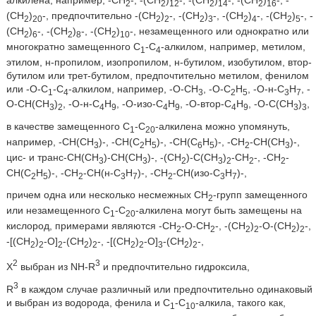
алкилена, например, -CH
-, -(CH
)
-, -(CH
)
-, -(CH
)
-, -
2
2
12
2
14
2
16
(CH
)
-, предпочтительно -(CH
)
-, -(CH
)
-, -(CH
)
-, -(CH
)
-, -
2
20
2
2
2
3
2
4
2
5
(CH
)
-, -(CH
)
-, -(CH
)
-, незамещенного или однократно или
2
6
2
8
2
10
многократно замещенного C
-C
-алкилом, например, метилом,
1
4
этилом, н-пропилом, изопропилом, н-бутилом, изобутилом, втор-
бутилом или трет-бутилом, предпочтительно метилом, фенилом
или -O-C
-C
-алкилом, например, -O-CH
, -O-C
H
, -O-н-C
H
, -
1
4
3
2
5
3
7
O-CH(CH
)
, -O-н-C
H
, -O-изо-C
H
, -O-втор-C
H
, -O-C(CH
)
,
3
2
4
9
4
9
4
9
3
3
в качестве замещенного C
-C
-алкилена можно упомянуть,
1
20
например, -CH(CH
)-, -CH(C
H
)-, -CH(C
H
)-, -CH
-CH(CH
)-,
3
2
5
6
5
2
3
цис- и транс-CH(CH
)-CH(CH
)-, -(CH
)-C(CH
)
-CH
-, -CH
-
3
3
2
3
2
2
2
CH(C
H
)-, -CH
-CH(н-C
H
)-, -CH
-CH(изо-C
H
)-,
2
5
2
3
7
2
3
7
причем одна или несколько несмежных CH
-групп замещенного
2
или незамещенного C
-C
-алкилена могут быть замещены на
1
20
кислород, примерами являются -CH
-O-CH
-, -(CH
)
-O-(CH
)
-,
2
2
2
2
2
2
-[(CH
)
-O]
-(CH
)
-, -[(CH
)
-O]
-(CH
)
-,
2
2
2
2
2
2
2
3
2
2
2
3
X
выбран из NH-R
и предпочтительно гидроксила,
3
R
в каждом случае различный или предпочтительно одинаковый
и выбран из водорода, фенила и C
-C
-алкила, такого как,
1
10