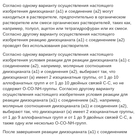
Согласно одному варианту осуществления настоящего
изобретения диизоцианат (a1) и соединение (a2) могут
находиться в растворителе, предпочтительно в органическом
растворителе или смеси органических растворителей, таких как,
например, толуол, ацетон или тетрагидрофуран или их смеси.
Согласно другому варианту осуществления настоящего
изобретения реакцию диизоцианата (a1) с соединением (a2)
проводят без использования растворителя.
Согласно одному варианту осуществления настоящего
изобретения условия реакции для реакции диизоцианата (a1) с
соединением (a2), например, молярные соотношения
диизоцианата (a1) и соединения (a2), выбирают так, что
диизоцианат (a) имеет 2 изоцианатные группы, от 1 до 10
аллофанатных групп и от 1 до 10 двойных связей C-C, но не
содержит O-CO-NH-группы. Согласно другому варианту
осуществления настоящего изобретения условия реакции для
реакции диизоцианата (a1) с соединением (a2), например,
молярные соотношения диизоцианата (a1) и соединения (a2),
выбирают так, что диизоцианат (a) имеет 2 изоцианатные группы,
от 1 до 9 аллофанатных групп и от 1 до 9 двойных связей C-C, а
также одну или несколько O-CO-NH-групп.
После завершения реакции диизоцианата (a1) с соединением