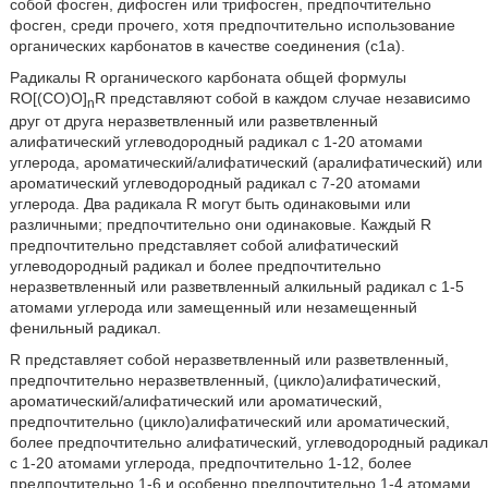
собой фосген, дифосген или трифосген, предпочтительно
фосген, среди прочего, хотя предпочтительно использование
органических карбонатов в качестве соединения (c1a).
Радикалы R органического карбоната общей формулы
RO[(CO)O]
R представляют собой в каждом случае независимо
n
друг от друга неразветвленный или разветвленный
алифатический углеводородный радикал с 1-20 атомами
углерода, ароматический/алифатический (аралифатический) или
ароматический углеводородный радикал с 7-20 атомами
углерода. Два радикала R могут быть одинаковыми или
различными; предпочтительно они одинаковые. Каждый R
предпочтительно представляет собой алифатический
углеводородный радикал и более предпочтительно
неразветвленный или разветвленный алкильный радикал с 1-5
атомами углерода или замещенный или незамещенный
фенильный радикал.
R представляет собой неразветвленный или разветвленный,
предпочтительно неразветвленный, (цикло)алифатический,
ароматический/алифатический или ароматический,
предпочтительно (цикло)алифатический или ароматический,
более предпочтительно алифатический, углеводородный радикал
с 1-20 атомами углерода, предпочтительно 1-12, более
предпочтительно 1-6 и особенно предпочтительно 1-4 атомами