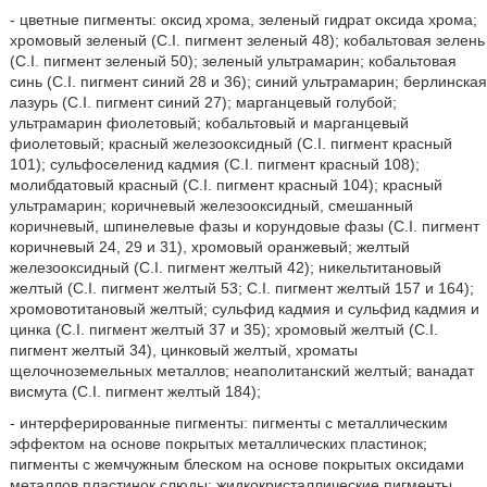
- цветные пигменты: оксид хрома, зеленый гидрат оксида хрома;
хромовый зеленый (C.I. пигмент зеленый 48); кобальтовая зелень
(C.I. пигмент зеленый 50); зеленый ультрамарин; кобальтовая
синь (C.I. пигмент синий 28 и 36); синий ультрамарин; берлинская
лазурь (C.I. пигмент синий 27); марганцевый голубой;
ультрамарин фиолетовый; кобальтовый и марганцевый
фиолетовый; красный железооксидный (C.I. пигмент красный
101); сульфоселенид кадмия (C.I. пигмент красный 108);
молибдатовый красный (C.I. пигмент красный 104); красный
ультрамарин; коричневый железооксидный, смешанный
коричневый, шпинелевые фазы и корундовые фазы (C.I. пигмент
коричневый 24, 29 и 31), хромовый оранжевый; желтый
железооксидный (C.I. пигмент желтый 42); никельтитановый
желтый (C.I. пигмент желтый 53; C.I. пигмент желтый 157 и 164);
хромовотитановый желтый; сульфид кадмия и сульфид кадмия и
цинка (C.I. пигмент желтый 37 и 35); хромовый желтый (C.I.
пигмент желтый 34), цинковый желтый, хроматы
щелочноземельных металлов; неаполитанский желтый; ванадат
висмута (C.I. пигмент желтый 184);
- интерферированные пигменты: пигменты с металлическим
эффектом на основе покрытых металлических пластинок;
пигменты с жемчужным блеском на основе покрытых оксидами
металлов пластинок слюды; жидкокристаллические пигменты.