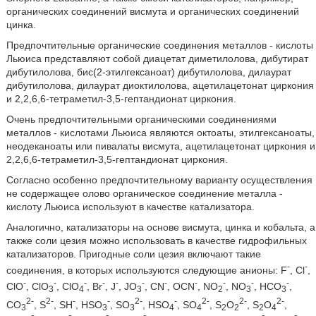
органических соединений висмута и органических соединений
цинка.
Предпочтительные органические соединения металлов - кислоты
Льюиса представляют собой диацетат диметилолова, дибутират
дибутилолова, бис(2-этилгексаноат) дибутилолова, дилаурат
дибутилолова, дилаурат диоктилолова, ацетилацетонат циркония
и 2,2,6,6-тетраметил-3,5-гептандионат циркония.
Очень предпочтительными органическими соединениями
металлов - кислотами Льюиса являются октоаты, этилгексаноаты,
неодеканоаты или пивалаты висмута, ацетилацетонат циркония и
2,2,6,6-тетраметил-3,5-гептандионат циркония.
Согласно особенно предпочтительному варианту осуществления
не содержащее олово органическое соединение металла -
кислоту Льюиса используют в качестве катализатора.
Аналогично, катализаторы на основе висмута, цинка и кобальта, а
также соли цезия можно использовать в качестве гидрофильных
катализаторов. Пригодные соли цезия включают такие
-
-
соединения, в которых используются следующие анионы: F
, Cl
,
-
-
-
-
-
-
-
-
-
-
-
ClO
, ClO
, ClO
, Br
, J
, JO
, CN
, OCN
, NO
, NO
, HCO
,
3
4
3
2
3
3
2-
2-
-
-
2-
-
2-
2-
2-
CO
, S
, SH
, HSO
, SO
, HSO
, SO
, S
O
, S
O
,
3
3
3
4
4
2
2
2
4