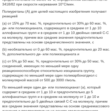
3418/82 при скорости нагревания 10°C/мин.
Полиуретаны (A) для целей настоящего изобретения получают
реакцией
(a) от 15% до 70 мас. %, предпочтительно от 30% до 60 мас. %,
ди- или полиизоцианата, содержащего в среднем от 1 до 10
аллофанатных групп и в среднем от 1 до 10 двойных связей C-C
на молекулу, причем все средние значения предпочтительно
представлены на основе среднечисленного значения, с
(b) необязательно от 0 до 60 мас. %, предпочтительно до 20 мас.
%, дополнительного ди- или полиизоцианата и
(c) от 5% до 50 мас. %, предпочтительно от 30% до 50 мас. %,
соединений, имеющих по меньшей мере одну
реакционноспособную относительно изоцианата группу,
содержащую по меньшей мере один поликарбонатдиол с
молекулярной массой от 500 до 3000 г/моль.
По меньшей мере один ди- или полиизоцианат (а), который
содержит в среднем от 1 до 10 и предпочтительно до 5
аллофанатных групп и в среднем на молекулу от 1 до 10 и
предпочтительно до 5 двойных связей C-C на молекулу, причем
все средние значения представлены на основе среднемассового
значения и предпочтительно на основе среднечисленного