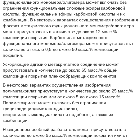
функционального мономера/олигомера может включать без
ограничения функциональные сложные эфиры карбоновой
кислоты, функциональные эфиры карбоновой кислоты и их
комбинации. В некоторых вариантах осуществления изобретения
фосфат метакрилового функционального мономера/олигомера
может присутствовать в количестве до около 12 масс.%
композиции покрытия. Карбоксилат метакрилового
функционального мономера/олигомера может присутствовать в
количестве от около 0,5 до около 50 масс.% композиции
покрытия.
Ускоряющее адгезию метакрилатное соединение может
присутствовать в количестве до около 65 масс.% общей
композиции покрытия пленкообразующих компонентов.
В некоторых вариантах осуществления изобретения
полиметакрилат присутствует в количестве до около 25 масс.%
композиции покрытия или от около 5 до около 15 масс.%.
Полиметакрилат может включать без ограничения
трициклодецилдиметанолдиакрилат,
дипропиленгликольдиакрилат и подобные, а также их
комбинации.
Реакционноспособный разбавитель может присутствовать в
количестве до около 95 масс.% композиции покрытия или от