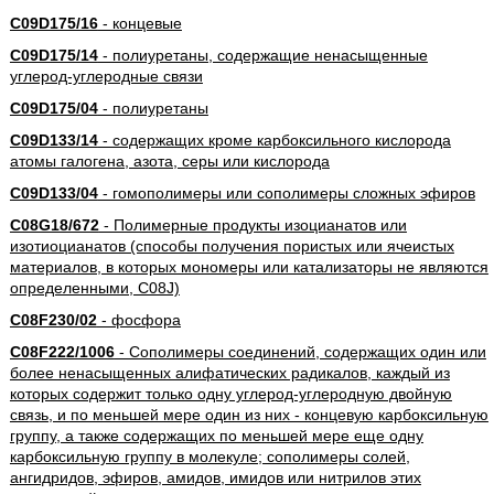
C09D175/16
- концевые
C09D175/14
- полиуретаны, содержащие ненасыщенные
углерод-углеродные связи
C09D175/04
- полиуретаны
C09D133/14
- содержащих кроме карбоксильного кислорода
атомы галогена, азота, серы или кислорода
C09D133/04
- гомополимеры или сополимеры сложных эфиров
C08G18/672
- Полимерные продукты изоцианатов или
изотиоцианатов (способы получения пористых или ячеистых
материалов, в которых мономеры или катализаторы не являются
определенными, C08J)
C08F230/02
- фосфора
C08F222/1006
- Сополимеры соединений, содержащих один или
более ненасыщенных алифатических радикалов, каждый из
которых содержит только одну углерод-углеродную двойную
связь, и по меньшей мере один из них - концевую карбоксильную
группу, а также содержащих по меньшей мере еще одну
карбоксильную группу в молекуле; сополимеры солей,
ангидридов, эфиров, амидов, имидов или нитрилов этих