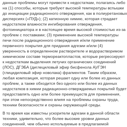
данные проблемы могут привести к недостаткам, полагаясь либо
на (1) способы, которые требуют высокой температуры вспышки
до инициации радиационного отверждения, как в полиуретановых
дисперсиях («ПУД»); (2) катионную химию, которая страдает
недостатком влажности ингибирования отверждения,
фотоинициатора и в настоящее время высокой стоимостью из-за
проблем с поставками; (3) применение высокой температуры
печи после радиационного отверждения и/или применение
первичного покрытия для придания адгезии и/или (4)
уверенность в определенном растворителе и водорастворимом
химическом составе термореактопластов, которые регрессируют
к недостаткам выделения летучих органических соединений
(ЛОС), ДГЭБА (диглециловый эфир бисфенола А)/ГЭН
(глицидиловый эфир новолака) фрагментов. Таким образом,
любая композиция, которая решает одну или более из данных
проблем, а также обходится без одного или более из данных
недостатков в химии радиационно-отверждаемых покрытий будет
предоставлять одно или более преимуществ для применения,
при этом непосредственно влияя на проблемы охраны труда,
техники безопасности и охраны окружающей среды.
В то время как известны ускорители адгезии в данной области
техники, удивительно, что более высокие уровни данных
соединений, чем обычно используемые в предлагаемой