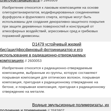
олигоуретанакрилата
// 2645509
Изобретение относится к лаковым композициям на основе
олигоуретанакрилатов, модифицированных соединениями
фурфурола и фурилового спирта, которые могут быть
использованы для создания декоративно-защитного покрытия
при защите деревянных поверхностей и конструкций от
атмосферных воздействий, агрессивных сред и грибковых
поражений древесины.
D1479 устойчивый жидкий
бис(ацил)фосфиновый фотоинициатор и его
использование в радиационно-отверждаемых
композициях
// 2600053
Изобретение относится к радиационно-отверждаемым
композициям, выбранным из группы, которую составляют
покрывная композиция для оптических волокон, покрывная
композиция, пригодная к радиационному отверждению на
бетоне, и покрывная композиция, пригодная к радиационному
отверждению на металле.
Водные эмульсионные полимеризаты, их
получение и применение
// 2583807