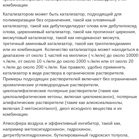
комбинации.
Катализатором может быть катализатор, подходящий для
полимеризации без ограничения, такой как оловянный
катализатор, такой как дибутилдилаурат олова или дибутилоксид
олова, циркониевый катализатор, такой как пропионат циркония,
висмутовый катализатор, такой как неодеканоат висмута,
третичный аминовый катализатор, такой как триэтилендиамин
или их комбинация. Количество катализатора может находиться в
диапазоне от около 1 частей на миллион ( ч./млн) до около 10000
ч./млн, от около 10 ч./млн до около 1000 ч./млн или от около 20
ч./млн до около 200 ч./млн. Как правило, удобно применять
катализатор в виде раствора в органическом растворителе.
Примеры подходящих растворителей включают без ограничения
ароматические углеводородные растворители,
циклоалифатические полярные растворители (такие как
циклоалифатические кетоны, включая циклокексанон), полярные
алифатические растворители (такие как алкоксиалканолы,
включая 2-метоксиэтанол), диол исходного вещества и их
комбинации.
Атмосфера воздуха и эффективный ингибитор, такой как,
например метоксигидрохинон, гидрохинон,
дитретбутилгидрохинон, бутилированный гидроксил толуола,