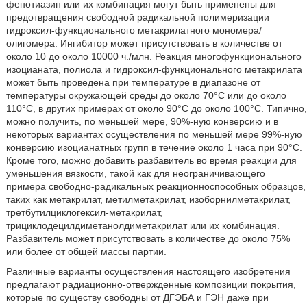
фенотиазин или их комбинация могут быть применены для
предотвращения свободной радикальной полимеризации
гидроксил-функционального метакрилатного мономера/
олигомера. Ингибитор может присутствовать в количестве от
около 10 до около 10000 ч./млн. Реакция многофункционального
изоцианата, полиола и гидроксил-функционального метакрилата
может быть проведена при температуре в диапазоне от
температуры окружающей среды до около 70°C или до около
110°C, в других примерах от около 90°C до около 100°C. Типично,
можно получить, по меньшей мере, 90%-ную конверсию и в
некоторых вариантах осуществления по меньшей мере 99%-ную
конверсию изоцианатных групп в течение около 1 часа при 90°C.
Кроме того, можно добавить разбавитель во время реакции для
уменьшения вязкости, такой как для неограничивающего
примера свободно-радикальных реакционноспособных образцов,
таких как метакрилат, метилметакрилат, изоборнилметакрилат,
третбутилциклогексил-метакрилат,
трициклодецилдиметанолдиметакрилат или их комбинация.
Разбавитель может присутствовать в количестве до около 75%
или более от общей массы партии.
Различные варианты осуществления настоящего изобретения
предлагают радиационно-отвержденные композиции покрытия,
которые по существу свободны от ДГЭБА и ГЭН даже при