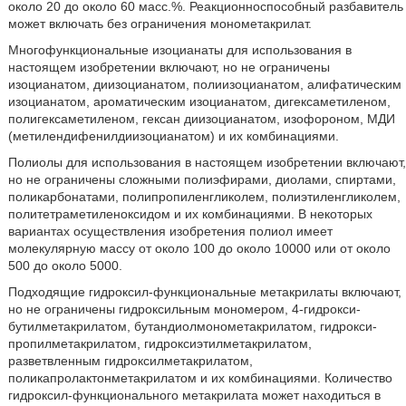
около 20 до около 60 масс.%. Реакционноспособный разбавитель
может включать без ограничения монометакрилат.
Многофункциональные изоцианаты для использования в
настоящем изобретении включают, но не ограничены
изоцианатом, диизоцианатом, полиизоцианатом, алифатическим
изоцианатом, ароматическим изоцианатом, дигексаметиленом,
полигексаметиленом, гексан диизоцианатом, изофороном, МДИ
(метилендифенилдиизоцианатом) и их комбинациями.
Полиолы для использования в настоящем изобретении включают,
но не ограничены сложными полиэфирами, диолами, спиртами,
поликарбонатами, полипропиленгликолем, полиэтиленгликолем,
политетраметиленоксидом и их комбинациями. В некоторых
вариантах осуществления изобретения полиол имеет
молекулярную массу от около 100 до около 10000 или от около
500 до около 5000.
Подходящие гидроксил-функциональные метакрилаты включают,
но не ограничены гидроксильным мономером, 4-гидрокси-
бутилметакрилатом, бутандиолмонометакрилатом, гидрокси-
пропилметакрилатом, гидроксиэтилметакрилатом,
разветвленным гидроксилметакрилатом,
поликапролактонметакрилатом и их комбинациями. Количество
гидроксил-функционального метакрилата может находиться в