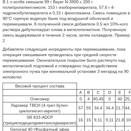
В 1 л колбе смешали 99 г Bayer N-3900 с 200 г
полипропиленгликоля, 153 г изоборнилакрилата, 57,6 г 4-
гидроксибутилакрилата и 0,15 г фенотиазина. Смесь помещали в
90°C горячую водяную баню под воздушной оболочкой и
перемешивали. К полученной смеси добавляли 0,5 мл 10%-ного
раствора дибутиллаурат олова в метилэтилкетоне. Полученную
смесь выдерживали в течение 2 часов, затем охлаждали. Пример
2
Добавляли следующие ингредиенты при перемешивании, пока
операция смешивания проводилась при средней скорости
перемешивания. Окончательное покрытие было растянуто над
металлической подложкой и отверждено под воздействием
электронного пучка при минимальной установке 3 мегарад на 90
киловольт.
Весовой процент состава
A
B
C
D
E
Олигомер
0
4
40,45
0
40
25
Ларомер TBCH (4-трет-бутил-
57
55
34,4
34,4
21,7
44
циклогексил-акрилат)
SR 833-ADCP
16
15
9,11
9,11
21,8
10
(трициклодецилдиметанолдиакрилат)
Genorad 40 (Фосфатный эфир