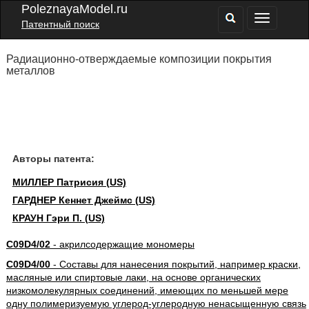
PoleznayaModel.ru
Патентный поиск
Радиационно-отверждаемые композиции покрытия
металлов
Авторы патента:
МИЛЛЕР Патрисия (US)
ГАРДНЕР Кеннет Джеймс (US)
КРАУН Гэри П. (US)
C09D4/02
- акрилсодержащие мономеры
C09D4/00
- Составы для нанесения покрытий, например краски,
масляные или спиртовые лаки, на основе органических
низкомолекулярных соединений, имеющих по меньшей мере
одну полимеризуемую углерод-углеродную ненасыщенную связь