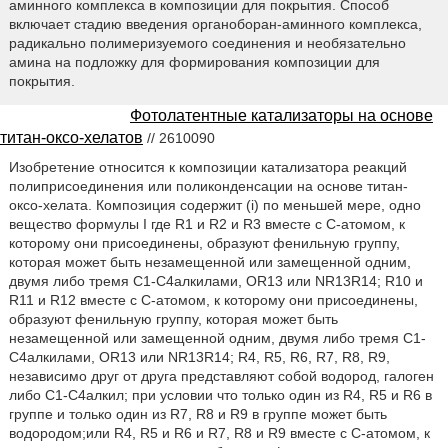
аминного комплекса в композиции для покрытия. Способ
включает стадию введения органоборан-аминного комплекса,
радикально полимеризуемого соединения и необязательно
амина на подложку для формирования композиции для
покрытия.
Фотолатентные катализаторы на основе
титан-оксо-хелатов
// 2610090
Изобретение относится к композиции катализатора реакций
полиприсоединения или поликонденсации на основе титан-
оксо-хелата. Композиция содержит (i) по меньшей мере, одно
вещество формулы I где R1 и R2 и R3 вместе с С-атомом, к
которому они присоединены, образуют фенильную группу,
которая может быть незамещенной или замещенной одним,
двумя либо тремя С1-С4алкилами, OR13 или NR13R14; R10 и
R11 и R12 вместе с С-атомом, к которому они присоединены,
образуют фенильную группу, которая может быть
незамещенной или замещенной одним, двумя либо тремя С1-
С4алкилами, OR13 или NR13R14; R4, R5, R6, R7, R8, R9,
независимо друг от друга представляют собой водород, галоген
либо С1-С4алкил; при условии что только один из R4, R5 и R6 в
группе и только один из R7, R8 и R9 в группе может быть
водородом;или R4, R5 и R6 и R7, R8 и R9 вместе с С-атомом, к