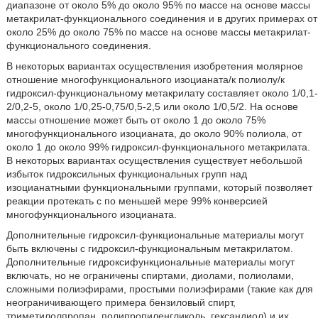
диапазоне от около 5% до около 95% по массе на основе массы
метакрилат-функционального соединения и в других примерах от
около 25% до около 75% по массе на основе массы метакрилат-
функционального соединения.
В некоторых вариантах осуществления изобретения молярное
отношение многофункционального изоцианата/к полиолу/к
гидроксил-функциональному метакрилату составляет около 1/0,1-
2/0,2-5, около 1/0,25-0,75/0,5-2,5 или около 1/0,5/2. На основе
массы отношение может быть от около 1 до около 75%
многофункционального изоцианата, до около 90% полиола, от
около 1 до около 99% гидроксил-функционального метакрилата.
В некоторых вариантах осуществления существует небольшой
избыток гидроксильных функциональных групп над
изоцианатными функциональными группами, который позволяет
реакции протекать с по меньшей мере 99% конверсией
многофункционального изоцианата.
Дополнительные гидроксил-функциональные материалы могут
быть включены с гидроксил-функциональным метакрилатом.
Дополнительные гидроксифункциональные материалы могут
включать, но не ограничены спиртами, диолами, полиолами,
сложными полиэфирами, простыми полиэфирами (такие как для
неограничивающего примера бензиловый спирт,
триметилолпропан, полипропиленгликоль, гександиол) и их