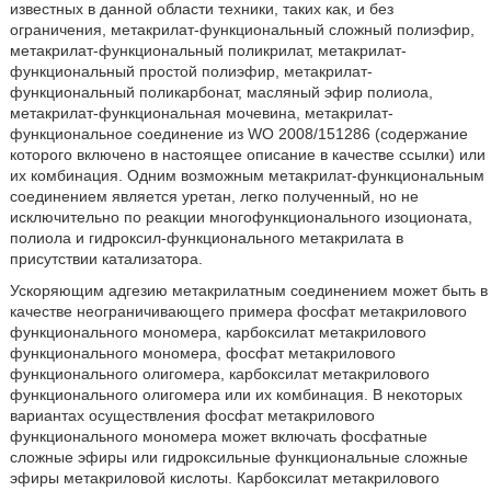
известных в данной области техники, таких как, и без
ограничения, метакрилат-функциональный сложный полиэфир,
метакрилат-функциональный поликрилат, метакрилат-
функциональный простой полиэфир, метакрилат-
функциональный поликарбонат, масляный эфир полиола,
метакрилат-функциональная мочевина, метакрилат-
функциональное соединение из WO 2008/151286 (содержание
которого включено в настоящее описание в качестве ссылки) или
их комбинация. Одним возможным метакрилат-функциональным
соединением является уретан, легко полученный, но не
исключительно по реакции многофункционального изоционата,
полиола и гидроксил-функционального метакрилата в
присутствии катализатора.
Ускоряющим адгезию метакрилатным соединением может быть в
качестве неограничивающего примера фосфат метакрилового
функционального мономера, карбоксилат метакрилового
функционального мономера, фосфат метакрилового
функционального олигомера, карбоксилат метакрилового
функционального олигомера или их комбинация. В некоторых
вариантах осуществления фосфат метакрилового
функционального мономера может включать фосфатные
сложные эфиры или гидроксильные функциональные сложные
эфиры метакриловой кислоты. Карбоксилат метакрилового