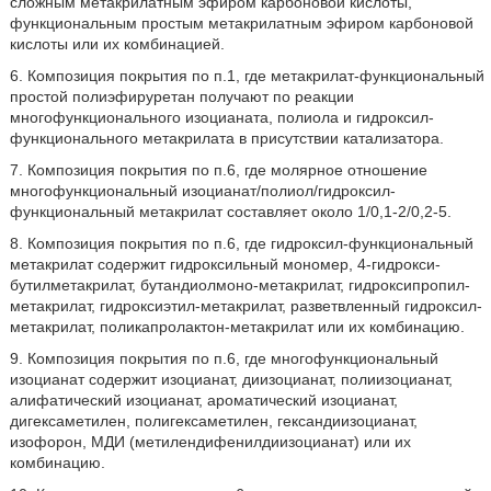
сложным метакрилатным эфиром карбоновой кислоты,
функциональным простым метакрилатным эфиром карбоновой
кислоты или их комбинацией.
6. Композиция покрытия по п.1, где метакрилат-функциональный
простой полиэфируретан получают по реакции
многофункционального изоцианата, полиола и гидроксил-
функционального метакрилата в присутствии катализатора.
7. Композиция покрытия по п.6, где молярное отношение
многофункциональный изоцианат/полиол/гидроксил-
функциональный метакрилат составляет около 1/0,1-2/0,2-5.
8. Композиция покрытия по п.6, где гидроксил-функциональный
метакрилат содержит гидроксильный мономер, 4-гидрокси-
бутилметакрилат, бутандиолмоно-метакрилат, гидроксипропил-
метакрилат, гидроксиэтил-метакрилат, разветвленный гидроксил-
метакрилат, поликапролактон-метакрилат или их комбинацию.
9. Композиция покрытия по п.6, где многофункциональный
изоцианат содержит изоцианат, диизоцианат, полиизоцианат,
алифатический изоцианат, ароматический изоцианат,
дигексаметилен, полигексаметилен, гександиизоцианат,
изофорон, МДИ (метилендифенилдиизоцианат) или их
комбинацию.