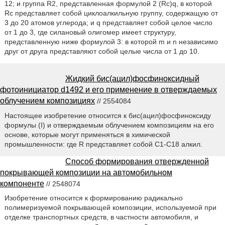
12; и группа R2, представленная формулой 2 (Rc)q, в которой
Rc представляет собой циклоалкильную группу, содержащую от
3 до 20 атомов углерода; и q представляет собой целое число
от 1 до 3, где силановый олигомер имеет структуру,
представленную ниже формулой 3: в которой m и n независимо
друг от друга представляют собой целые числа от 1 до 10.
Жидкий бис(ацил)фосфиноксидный
фотоинициатор d1492 и его применение в отверждаемых
облучением композициях
// 2554084
Настоящее изобретение относится к бис(ацил)фосфиноксиду
формулы (I) и отверждаемым облучением композициям на его
основе, которые могут применяться в химической
промышленности: где R представляет собой C1-C18 алкил.
Способ формирования отвержденной
покрывающей композиции на автомобильном
компоненте
// 2548074
Изобретение относится к формированию радикально
полимеризуемой покрывающей композиции, используемой при
отделке транспортных средств, в частности автомобиля, и