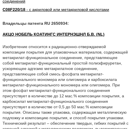
соединений
C08F220/18
- с акриловой или метакриловой кислотами
Владельцы патента RU 2650934:
АКЦО НОБЕЛЬ КОАТИНГС ИНТЕРНЭШНЛ Б.В. (NL)
Изобретение относится к радиационно-отверждаемой
композиции покрытия для упаковочных материалов, содержащей
метакрилат-функциональное соединение, представляющее
собой метакрилат-функциональный простой полиэфируретан,
ускоряющее адгезию метакрилатное соединение,
представляющее собой смесь фосфата метакрилат-
функционального мономера или олигомера и карбоксилата
метакрилат-функционального мономера или олигомера. При
этом фосфат метакрилат-функционального соединения
присутствует в количестве до 12 мас.% композиции покрытия, а
карбоксилат метакрилат-функционального соединения
присутствует в количестве от 0,5 до 50 мас.% композиции
покрытия. Описаны также упаковка, содержащая металлическую
подложку и композицию покрытия, и способ покрытия упаковки.
Технический результат – обеспечение твердых, гибких покрытий с
хорошей адгезией к металлическим подложкам, выдерживающих