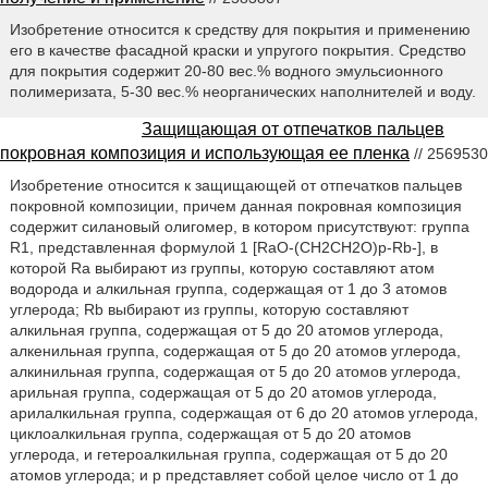
Изобретение относится к средству для покрытия и применению
его в качестве фасадной краски и упругого покрытия. Средство
для покрытия содержит 20-80 вес.% водного эмульсионного
полимеризата, 5-30 вес.% неорганических наполнителей и воду.
Защищающая от отпечатков пальцев
покровная композиция и использующая ее пленка
// 2569530
Изобретение относится к защищающей от отпечатков пальцев
покровной композиции, причем данная покровная композиция
содержит силановый олигомер, в котором присутствуют: группа
R1, представленная формулой 1 [RaO-(CH2CH2O)p-Rb-], в
которой Ra выбирают из группы, которую составляют атом
водорода и алкильная группа, содержащая от 1 до 3 атомов
углерода; Rb выбирают из группы, которую составляют
алкильная группа, содержащая от 5 до 20 атомов углерода,
алкенильная группа, содержащая от 5 до 20 атомов углерода,
алкинильная группа, содержащая от 5 до 20 атомов углерода,
арильная группа, содержащая от 5 до 20 атомов углерода,
арилалкильная группа, содержащая от 6 до 20 атомов углерода,
циклоалкильная группа, содержащая от 5 до 20 атомов
углерода, и гетероалкильная группа, содержащая от 5 до 20
атомов углерода; и p представляет собой целое число от 1 до