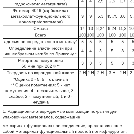
4
4
2,5
2,5
1,7
3
гидроксиэтилметакрилата)
Фотомер 4046 (карбоксилат
метакрилат-функционального
9
9
5,3
45,75
3,6
5
мономера/олигомера)
Смазка
14
13
8,24
8,24
11,2
10
Всего
100
100
100
100
100
1
адгезия непосредственно к металлу*
5
5
5
5
5
Определение эластичности при
4
4
3
5
3
чашеобразном изгибе по Эриксону *
Ретортное помутнение
3
3
3
5
3
60 мин при 262 Ф**
Твердость по карандашной шкале
2 Н
2 Н
2 Н
3 Н
2 Н
2
*Оценка 0 - 5, 5 = отличный
** Оценки помутнения: 5 - нет
помутнения, 4 - незначительное, 3 -
слабое, 2 - помутненный, 1 и 0 -
неудача
1. Радиационно-отверждаемые композиции покрытия для
упаковочных материалов, содержащие
метакрилат-функциональное соединение, представляющее
собой метакрилат-функциональный простой полиэфируретан,