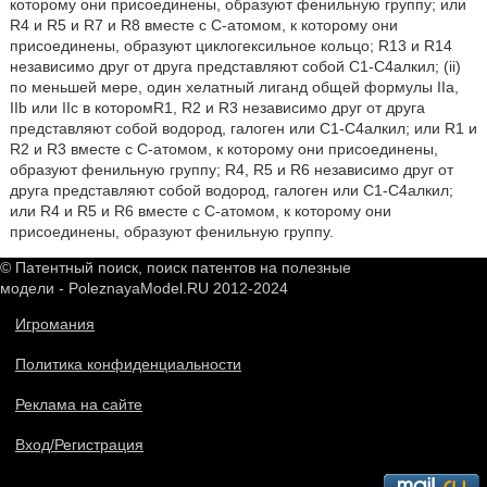
которому они присоединены, образуют фенильную группу; или
R4 и R5 и R7 и R8 вместе с С-атомом, к которому они
присоединены, образуют циклогексильное кольцо; R13 и R14
независимо друг от друга представляют собой С1-С4алкил; (ii)
по меньшей мере, один хелатный лиганд общей формулы IIa,
IIb или IIc в которомR1, R2 и R3 независимо друг от друга
представляют собой водород, галоген или С1-С4алкил; или R1 и
R2 и R3 вместе с С-атомом, к которому они присоединены,
образуют фенильную группу; R4, R5 и R6 независимо друг от
друга представляют собой водород, галоген или С1-С4алкил;
или R4 и R5 и R6 вместе с С-атомом, к которому они
присоединены, образуют фенильную группу.
© Патентный поиск, поиск патентов на полезные
модели - PoleznayaModel.RU 2012-2024
Игромания
Политика конфиденциальности
Реклама на сайте
Вход/Регистрация