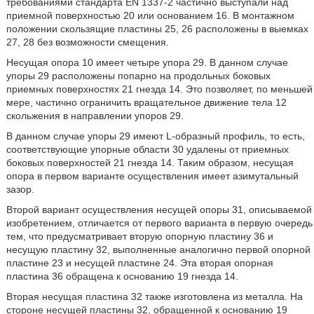
требованиями стандарта EN 1337-2 частично выступали над
приемной поверхностью 20 или основанием 16. В монтажном
положении скользящие пластины 25, 26 расположены в выемках
27, 28 без возможности смещения.
Несущая опора 10 имеет четыре упора 29. В данном случае
упоры 29 расположены попарно на продольных боковых
приемных поверхностях 21 гнезда 14. Это позволяет, по меньшей
мере, частично ограничить вращательное движение тела 12
скольжения в направлении упоров 29.
В данном случае упоры 29 имеют L-образный профиль, то есть,
соответствующие упорные области 30 удалены от приемных
боковых поверхностей 21 гнезда 14. Таким образом, несущая
опора в первом варианте осуществления имеет азимутальный
зазор.
Второй вариант осуществления несущей опоры 31, описываемой
изобретением, отличается от первого варианта в первую очередь
тем, что предусматривает вторую опорную пластину 36 и
несущую пластину 32, выполненные аналогично первой опорной
пластине 23 и несущей пластине 24. Эта вторая опорная
пластина 36 обращена к основанию 19 гнезда 14.
Вторая несущая пластина 32 также изготовлена из металла. На
стороне несущей пластины 32, обращенной к основанию 19