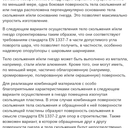
по меньшей мере, одна боковая поверхность тела скольжения и/
или гнезда расположена перпендикулярно основанию тела
скольжения и/или основанию гнезда. Это позволяет максимально
упростить изготовление.
В следующем варианте осуществления тело скольжения и/или
гнездо спроектированы таким образом, что они соответствуют
требованиям стандарта EN 1337-7 в части допустимого угла
поворота шара, что позволяет получить, в частности, особенно
надежную опору/опоры с шаровыми шарнирами.
Тело скольжения и/или гнездо может быть выполнено из металла,
например, стали и/или алюминия. Кроме того, они могут иметь,
по меньшей мере, частично облагороженную (например,
хромированную, полированную и/или окрашенную) поверхность.
Для реализации комбинаций материалов с особо
благоприятными характеристиками скольжения в следующем
варианте осуществления в гнездо помещена изогнутая
скользящая пластина. В этом случае комбинация поверхности
скольжения тела скольжения и обращенной к ней поверхности
скользящей пластины образуют поверхность скольжения в
смысле стандарта EN 1337-2 для опор в строительстве. Также
возможен вариант, в котором обращенные друг к другу
поверхности гнезда и тела скольжения будут непосредственно