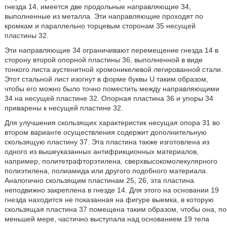
гнезда 14, имеется две продольные направляющие 34,
выполненные из металла. Эти направляющие проходят по
кромкам и параллельно торцевым сторонам 35 несущей
пластины 32.
Эти направляющие 34 ограничивают перемещение гнезда 14 в
сторону второй опорной пластины 36, выполненной в виде
тонкого листа аустенитной хромоникелевой легированной стали.
Этот стальной лист изогнут в форме буквы U таким образом,
чтобы его можно было точно поместить между направляющими
34 на несущей пластине 32. Опорная пластина 36 и упоры 34
приварены к несущей пластине 32.
Для улучшения скользящих характеристик несущая опора 31 во
втором варианте осуществления содержит дополнительную
скользящую пластину 37. Эта пластина также изготовлена из
одного из вышеуказанных антифрикционных материалов,
например, политетрафторэтилена, сверхвысокомолекулярного
полиэтилена, полиамида или другого подобного материала.
Аналогично скользящим пластинам 25, 26, эта пластина
неподвижно закреплена в гнезде 14. Для этого на основании 19
гнезда находится не показанная на фигуре выемка, в которую
скользящая пластина 37 помещена таким образом, чтобы она, по
меньшей мере, частично выступала над основанием 19 тела