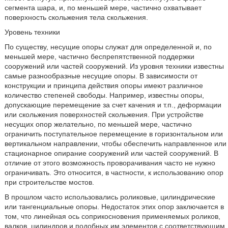
сегмента шара, и, по меньшей мере, частично охватывает
поверхность скольжения тела скольжения.
Уровень техники
По существу, несущие опоры служат для определенной и, по
меньшей мере, частично беспрепятственной поддержки
сооружений или частей сооружений. Из уровня техники известны
самые разнообразные несущие опоры. В зависимости от
конструкции и принципа действия опоры имеют различное
количество степеней свободы. Например, известны опоры,
допускающие перемещение за счет качения и т.п., деформации
или скольжения поверхностей скольжения. При устройстве
несущих опор желательно, по меньшей мере, частично
ограничить поступательное перемещение в горизонтальном или
вертикальном направлении, чтобы обеспечить направленное или
стационарное опирание сооружений или частей сооружений. В
отличие от этого возможность проворачивания часто не нужно
ограничивать. Это относится, в частности, к использованию опор
при строительстве мостов.
В прошлом часто использовались роликовые, цилиндрические
или тангенциальные опоры. Недостаток этих опор заключается в
том, что линейная ось соприкосновения применяемых роликов,
валков, цилиндров и подобных им элементов с соответствующим