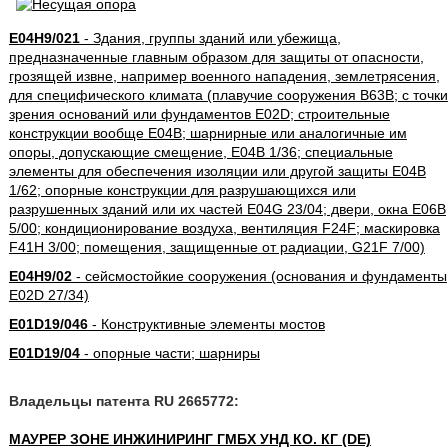
E04H9/021
- Здания, группы зданий или убежища,
предназначенные главным образом для защиты от опасности,
грозящей извне, например военного нападения, землетрясения,
для специфического климата (плавучие сооружения B63B; с точки
зрения оснований или фундаментов E02D; строительные
конструкции вообще E04B; шарнирные или аналогичные им
опоры, допускающие смещение, E04B 1/36; специальные
элементы для обеспечения изоляции или другой защиты E04B
1/62; опорные конструкции для разрушающихся или
разрушенных зданий или их частей E04G 23/04; двери, окна E06B
5/00; кондиционирование воздуха, вентиляция F24F; маскировка
F41H 3/00; помещения, защищенные от радиации, G21F 7/00)
E04H9/02
- сейсмостойкие сооружения (основания и фундаменты
E02D 27/34)
E01D19/046
- Конструктивные элементы мостов
E01D19/04
- опорные части; шарниры
Владельцы патента RU 2665772:
МАУРЕР ЗОНЕ ИНЖИНИРИНГ ГМБХ УНД КО. КГ (DE)