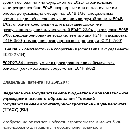
зрения оснований или фундаментов E02D; строительные
конструкции вообще E04B; шарнирные или аналогичные им
опоры, допускающие смещение, E04B 1/36; специальные
элементы для обеспечения изоляции или другой защиты E04B
1/62; опорные конструкции для разрушающихся или
разрушенных зданий или их частей E04G 23/04; двери, окна E06B
5/00; кондиционирование воздуха, вентиляция F24F; маскировка
F41H 3/00; помещения, защищенные от радиации, G21F 7/00)
E04H9/02
- сейсмостойкие сооружения (основания и фундаменты
E02D 27/34)
E02D27/34
- возводимые в просадочных или сейсмических
районах (сейсмостойкие сооружения E04H 9/02)
Владельцы патента RU 2649207:
Федеральное государственное бюджетное образовательное
учреждение высшего образования "Томский
государственный архитектурно-строительный университет"
(ТГАСУ) (RU)
Изобретение относится к области строительства и может быть
использовано для защиты и обеспечения живучести