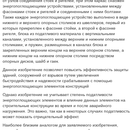
от узлов соединения стоек и ригелей, при этом каркас снабжен
энергопоглощающими устройствами, установленными между
фасонками стоек и ригелей и соединенными с ними болтами.
Также каждое энергопоглощающее устройство выполнено в виде
нижнего и верхнего опорных столиков из швеллеров, первый из
которых прикреплен к фасонке стойки, а второй к фасонке
ригеля, блока из податливого материала с вертикальными
каналами, установленного между верхним и нижним опорными
столиками, и пружин, размещенных в каналах блока и
закрепленных верхним концом на верхнем опорном столике, а
нижним концом на нижнем опорном столике посредством
опорных дисков, шайб и гаек.
Данное изобретение позволяет повысить эффективность защиты
зданий, сооружений от взрывов путем увеличения
быстродействия и надежности срабатывания с помощью
энергопоглощающих элементов конструкций
Однако изобретение не учитывает степень податливости
энергпоглощающих элементов и влияние данных элементов на
строительные конструкции во время и после аварийного
нагружения. Это важно, так как в некоторых случаях податливость
может показать отрицательный эффект.
Наиболее близким аналогом для заявляемого изобретения,