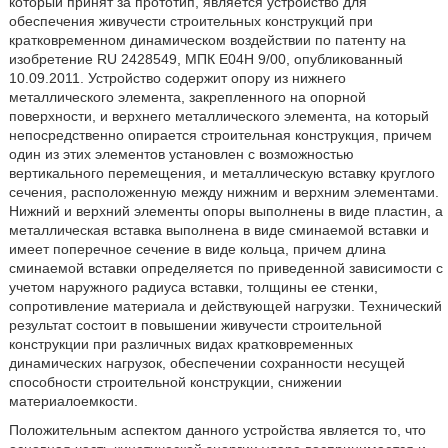
который принят за прототип, является устройство для
обеспечения живучести строительных конструкций при
кратковременном динамическом воздействии по патенту на
изобретение RU 2428549, МПК E04H 9/00, опубликованный
10.09.2011. Устройство содержит опору из нижнего
металлического элемента, закрепленного на опорной
поверхности, и верхнего металлического элемента, на который
непосредственно опирается строительная конструкция, причем
один из этих элементов установлен с возможностью
вертикального перемещения, и металлическую вставку круглого
сечения, расположенную между нижним и верхним элементами.
Нижний и верхний элементы опоры выполнены в виде пластин, а
металлическая вставка выполнена в виде сминаемой вставки и
имеет поперечное сечение в виде кольца, причем длина
сминаемой вставки определяется по приведенной зависимости с
учетом наружного радиуса вставки, толщины ее стенки,
сопротивление материала и действующей нагрузки. Технический
результат состоит в повышении живучести строительной
конструкции при различных видах кратковременных
динамических нагрузок, обеспечении сохранности несущей
способности строительной конструкции, снижении
материалоемкости.
Положительным аспектом данного устройства является то, что