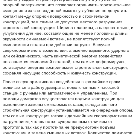
опорной поверхности, что позволяет ограничить горизонтальное
смещение и за счет заданной высоты углубления не допустить
контакт между опорной поверхностью и строительной
конструкцией, тем самым не допуская местного разрушения
строительной конструкции. Ширина пластины, а следовательно, и
углубления для нее, составляющие не менее половины длины
окружности сминаемой вставки, не препятствуют полной
сминаемости вставки при действии нагрузок. В случае
сверхнормативного воздействия, а именно взрывного, ударного
или сейсмического, часть кинетической энергии воздействия
поглощается сминаемой вставкой, тем самым деформируясь,
оставшуюся энергию воспринимает строительная конструкция,
сохраняя несущую способность и живучесть конструкции.
После сверхнормативного воздействия в кратчайшие сроки
включаются в работу домкраты, подключенные к насосной
станции с ручным или автоматическим управлением. При
помощи домкратов осуществляется подъем конструкции для
выполнения замены сминаемых вставок, вследствие чего
строительная конструкции устанавливается на очередные опоры,
тем самым конструкция готова к дальнейшим сверхнормативным
нагружениям, что является существенным отличием от
прототипа, так как у прототипа не предусмотрен подъем
конструкции и замена сминаемых вставок. Количество домкратов