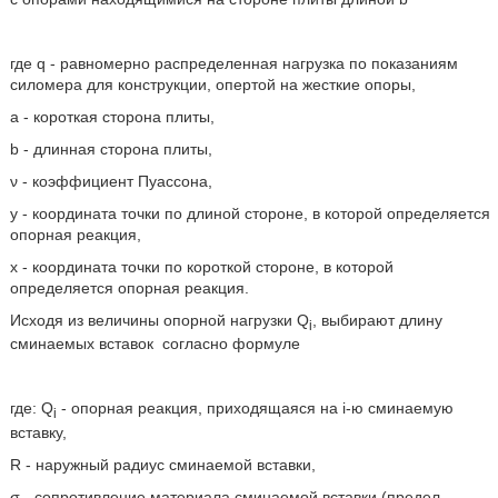
где q - равномерно распределенная нагрузка по показаниям
силомера для конструкции, опертой на жесткие опоры,
a - короткая сторона плиты,
b - длинная сторона плиты,
ν - коэффициент Пуассона,
у - координата точки по длиной стороне, в которой определяется
опорная реакция,
x - координата точки по короткой стороне, в которой
определяется опорная реакция.
Исходя из величины опорной нагрузки Q
, выбирают длину
i
сминаемых вставок
согласно формуле
где: Q
- опорная реакция, приходящаяся на i-ю сминаемую
i
вставку,
R - наружный радиус сминаемой вставки,
σ - сопротивление материала сминаемой вставки (предел