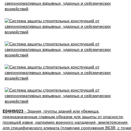
E04H9/023
- Здания, группы зданий или убежища,
предназначенные главным образом для защиты от опасности,
грозящей извне, например военного нападения, землетрясения,
для специфического климата (плавучие сооружения B63B; с точки