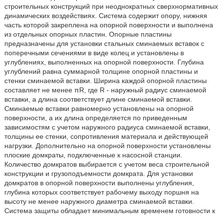
строительных конструкций при неоднократных сверхнормативных
динамических воздействиях. Система содержит опору, нижняя
часть которой закреплена на опорной поверхности и выполнена
из отдельных опорных пластин. Опорные пластины
предназначены для установки стальных сминаемых вставок с
поперечными сечениями в виде колец и установлены в
углублениях, выполненных на опорной поверхности. Глубина
углублений равна суммарной толщине опорной пластины и
стенки сминаемой вставки. Ширина каждой опорной пластины
составляет не менее πR, где R - наружный радиус сминаемой
вставки, а длина соответствует длине сминаемой вставки.
Сминаемые вставки равномерно установлены на опорной
поверхности, а их длина определяется по приведенным
зависимостям с учетом наружного радиуса сминаемой вставки,
толщины ее стенки, сопротивления материала и действующей
нагрузки. Дополнительно на опорной поверхности установлены
плоские домкраты, подключенные к насосной станции.
Количество домкратов выбирается с учетом веса строительной
конструкции и грузоподъемности домкрата. Для установки
домкратов в опорной поверхности выполнены углубления,
глубина которых соответствует рабочему выходу поршня на
высоту не менее наружного диаметра сминаемой вставки.
Система защиты обладает минимальным временем готовности к