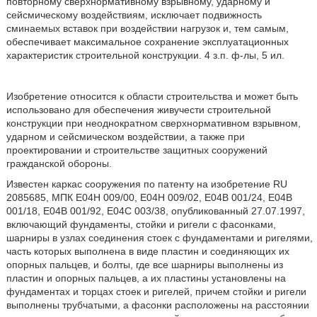
повторному сверхнормативному взрывному, ударному и
сейсмическому воздействиям, исключает подвижность
сминаемых вставок при воздействии нагрузок и, тем самым,
обеспечивает максимальное сохранение эксплуатационных
характеристик строительной конструкции. 4 з.п. ф-лы, 5 ил.
Изобретение относится к области строительства и может быть
использовано для обеспечения живучести строительной
конструкции при неоднократном сверхнормативном взрывном,
ударном и сейсмическом воздействии, а также при
проектировании и строительстве защитных сооружений
гражданской обороны.
Известен каркас сооружения по патенту на изобретение RU
2085685, МПК E04H 009/00, E04H 009/02, E04B 001/24, E04B
001/18, E04B 001/92, E04C 003/38, опубликованный 27.07.1997,
включающий фундаменты, стойки и ригели с фасонками,
шарниры в узлах соединения стоек с фундаментами и ригелями,
часть которых выполнена в виде пластин и соединяющих их
опорных пальцев, и болты, где все шарниры выполнены из
пластин и опорных пальцев, а их пластины установлены на
фундаментах и торцах стоек и ригелей, причем стойки и ригели
выполнены трубчатыми, а фасонки расположены на расстоянии