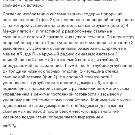
сминаемых вставок.
Согласно изобретению система защиты содержит опоры из
нижних пластин 2 (фиг. 2), закрепленных на опорной поверхности
1, на которой установлена строительная конструкция (плита) 4.
Между плитой 4 и пластиной 2 расположены стальные
сминаемые вставки 3 круглого кольцевого сечения. По периметру
опорной поверхности 1 для установки нижних опорных пластин 2
выполнены углубления с линейными размерами: шириной не
менее πR, где R - наружный радиус сминаемой вставки 3,
длиной, равной длине i-й сминаемой вставки
, и глубиной,
определяемой по выражению: h=z+S, где h - глубина углубления,
z - толщина нижних опорных пластин, S - толщина стенки
сминаемой вставки (фиг. 2). На опорной поверхности 1
установлены в углублении 5 плоские домкраты 6, которые
подключены к насосной станции с ручным или автоматическим
управлением в режиме постоянной готовности к взрывному,
ударному или сейсмическому воздействию. Минимальное число
одинаковых плоских домкратов 6, необходимых для замены
сминаемых вставок 3 после сейсмического, взрывного или
ударного воздействия, определяется выражением
n=P/P
,
n