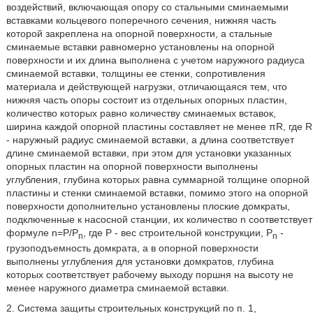
воздействий, включающая опору со стальными сминаемыми
вставками кольцевого поперечного сечения, нижняя часть
которой закреплена на опорной поверхности, а стальные
сминаемые вставки равномерно установлены на опорной
поверхности и их длина выполнена с учетом наружного радиуса
сминаемой вставки, толщины ее стенки, сопротивления
материала и действующей нагрузки, отличающаяся тем, что
нижняя часть опоры состоит из отдельных опорных пластин,
количество которых равно количеству сминаемых вставок,
ширина каждой опорной пластины составляет не менее πR, где R
- наружный радиус сминаемой вставки, а длина соответствует
длине сминаемой вставки, при этом для установки указанных
опорных пластин на опорной поверхности выполнены
углубления, глубина которых равна суммарной толщине опорной
пластины и стенки сминаемой вставки, помимо этого на опорной
поверхности дополнительно установлены плоские домкраты,
подключенные к насосной станции, их количество n соответствует
формуле n=Р/P
, где Р - вес строительной конструкции, P
-
n
n
грузоподъемность домкрата, а в опорной поверхности
выполнены углубления для установки домкратов, глубина
которых соответствует рабочему выходу поршня на высоту не
менее наружного диаметра сминаемой вставки.
2. Система защиты строительных конструкций по п. 1,