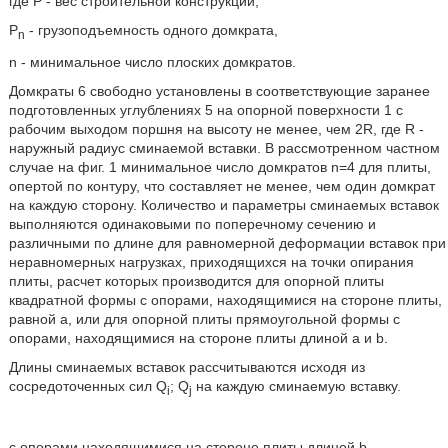
где P - вес строительной конструкции,
P
- грузоподъемность одного домкрата,
n
n - минимальное число плоских домкратов.
Домкраты 6 свободно установлены в соответствующие заранее
подготовленных углублениях 5 на опорной поверхности 1 с
рабочим выходом поршня на высоту не менее, чем 2R, где R -
наружный радиус сминаемой вставки. В рассмотренном частном
случае на фиг. 1 минимальное число домкратов n=4 для плиты,
опертой по контуру, что составляет не менее, чем один домкрат
на каждую сторону. Количество и параметры сминаемых вставок
выполняются одинаковыми по поперечному сечению и
различными по длине для равномерной деформации вставок при
неравномерных нагрузках, приходящихся на точки опирания
плиты, расчет которых производится для опорной плиты
квадратной формы с опорами, находящимися на стороне плиты,
равной a, или для опорной плиты прямоугольной формы с
опорами, находящимися на стороне плиты длиной a и b.
Длины сминаемых вставок рассчитываются исходя из
сосредоточенных сил Q
; Q
на каждую сминаемую вставку.
i
j
с опорами находящимися на стороне плиты длиной b