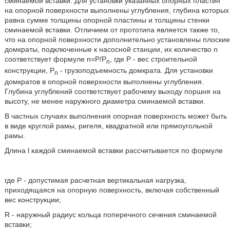
сминаемой вставки. Для установки указанных опорных пластин
на опорной поверхности выполнены углубления, глубина которых
равна сумме толщины опорной пластины и толщины стенки
сминаемой вставки. Отличием от прототипа является также то,
что на опорной поверхности дополнительно установлены плоские
домкраты, подключенные к насосной станции, их количество n
соответствует формуле n=Р/P
, где P - вес строительной
n
конструкции, P
- грузоподъемность домкрата. Для установки
n
домкратов в опорной поверхности выполнены углубления.
Глубина углублений соответствует рабочему выходу поршня на
высоту, не менее наружного диаметра сминаемой вставки.
В частных случаях выполнения опорная поверхность может быть
в виде круглой рамы, ригеля, квадратной или прямоугольной
рамы.
Длина l каждой сминаемой вставки рассчитывается по формуле
где P - допустимая расчетная вертикальная нагрузка,
приходящаяся на опорную поверхность, включая собственный
вес конструкции;
R - наружный радиус кольца поперечного сечения сминаемой
вставки;