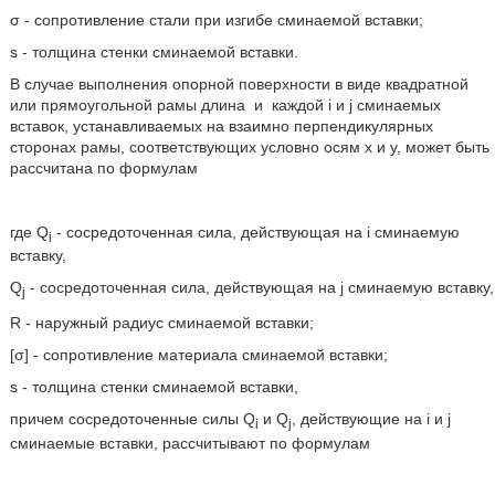
σ - сопротивление стали при изгибе сминаемой вставки;
s - толщина стенки сминаемой вставки.
В случае выполнения опорной поверхности в виде квадратной
или прямоугольной рамы длина
и
каждой i и j сминаемых
вставок, устанавливаемых на взаимно перпендикулярных
сторонах рамы, соответствующих условно осям x и у, может быть
рассчитана по формулам
где Q
- сосредоточенная сила, действующая на i сминаемую
i
вставку,
Q
- сосредоточенная сила, действующая на j сминаемую вставку,
j
R - наружный радиус сминаемой вставки;
[σ] - сопротивление материала сминаемой вставки;
s - толщина стенки сминаемой вставки,
причем сосредоточенные силы Q
и Q
, действующие на i и j
i
j
сминаемые вставки, рассчитывают по формулам