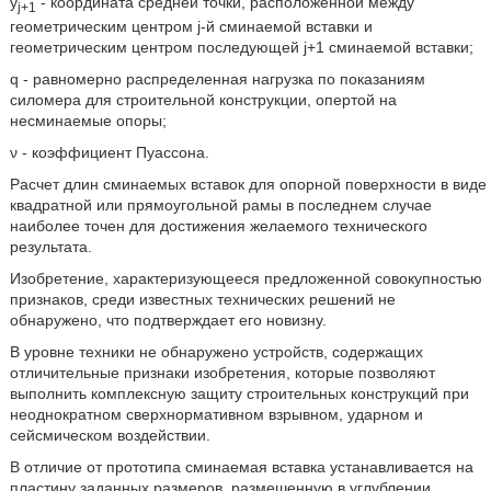
у
- координата средней точки, расположенной между
j+1
геометрическим центром j-й сминаемой вставки и
геометрическим центром последующей j+1 сминаемой вставки;
q - равномерно распределенная нагрузка по показаниям
силомера для строительной конструкции, опертой на
несминаемые опоры;
ν - коэффициент Пуассона.
Расчет длин сминаемых вставок для опорной поверхности в виде
квадратной или прямоугольной рамы в последнем случае
наиболее точен для достижения желаемого технического
результата.
Изобретение, характеризующееся предложенной совокупностью
признаков, среди известных технических решений не
обнаружено, что подтверждает его новизну.
В уровне техники не обнаружено устройств, содержащих
отличительные признаки изобретения, которые позволяют
выполнить комплексную защиту строительных конструкций при
неоднократном сверхнормативном взрывном, ударном и
сейсмическом воздействии.
В отличие от прототипа сминаемая вставка устанавливается на
пластину заданных размеров, размешенную в углублении