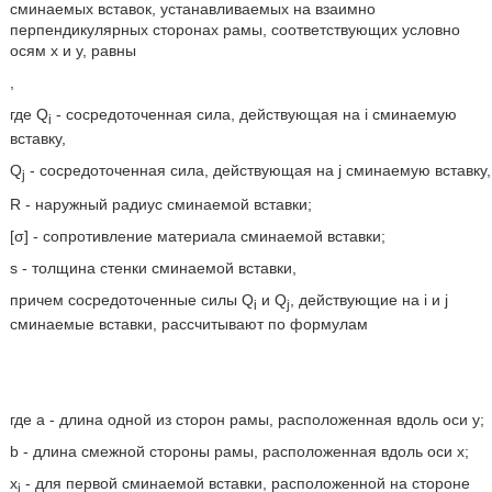
сминаемых вставок, устанавливаемых на взаимно
перпендикулярных сторонах рамы, соответствующих условно
осям х и y, равны
,
где Q
- сосредоточенная сила, действующая на i сминаемую
i
вставку,
Q
- сосредоточенная сила, действующая на j сминаемую вставку,
j
R - наружный радиус сминаемой вставки;
[σ] - сопротивление материала сминаемой вставки;
s - толщина стенки сминаемой вставки,
причем сосредоточенные силы Q
и Q
, действующие на i и j
i
j
сминаемые вставки, рассчитывают по формулам
где а - длина одной из сторон рамы, расположенная вдоль оси y;
b - длина смежной стороны рамы, расположенная вдоль оси х;
x
- для первой сминаемой вставки, расположенной на стороне
i