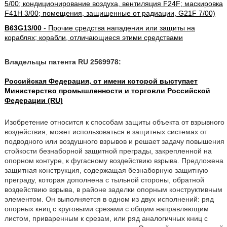
5/00; кондиционирование воздуха, вентиляция F24F; маскировка
F41H 3/00; помещения, защищенные от радиации, G21F 7/00)
B63G13/00
- Прочие средства нападения или защиты на
кораблях; корабли, отличающиеся этими средствами
Владельцы патента RU 2569978:
Российская Федерация, от имени которой выступает
Министерство промышленности и торговли Российской
Федерации (RU)
Изобретение относится к способам защиты объекта от взрывного
воздействия, может использоваться в защитных системах от
подводного или воздушного взрывов и решает задачу повышения
стойкости безнаборной защитной преграды, закрепленной на
опорном контуре, к фугасному воздействию взрыва. Предложена
защитная конструкция, содержащая безнаборную защитную
преграду, которая дополнена с тыльной стороны, обратной
воздействию взрыва, в районе заделки опорным конструктивным
элементом. Он выполняется в одном из двух исполнений: ряд
опорных книц с круговыми срезами с общим направляющим
листом, приваренным к срезам, или ряд аналогичных книц с