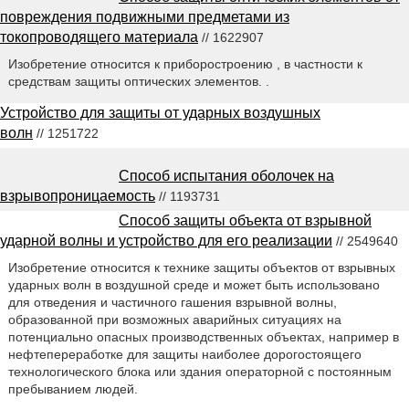
повреждения подвижными предметами из
токопроводящего материала
// 1622907
Изобретение относится к приборостроению , в частности к
средствам защиты оптических элементов. .
Устройство для защиты от ударных воздушных
волн
// 1251722
Способ испытания оболочек на
взрывопроницаемость
// 1193731
Способ защиты объекта от взрывной
ударной волны и устройство для его реализации
// 2549640
Изобретение относится к технике защиты объектов от взрывных
ударных волн в воздушной среде и может быть использовано
для отведения и частичного гашения взрывной волны,
образованной при возможных аварийных ситуациях на
потенциально опасных производственных объектах, например в
нефтепереработке для защиты наиболее дорогостоящего
технологического блока или здания операторной с постоянным
пребыванием людей.