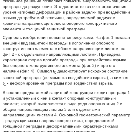
Указанное решение позволяет повысить энергоемкость защитной
преграды до разрушения. Это достигается за счет ограничения
уровня изгибных деформаций в районе заделки при воздействии
взрыва до требуемой величины, определяемой радиусом
кривизны направляющего листа опорного конструктивного
элемента и толщиной защитной преграды.
Сущность изобретения поясняется рисунками. На фиг. 1 показан
внешний вид защитной преграды в исполнении опорного
конструктивного элемента с общим направляющим листом, на
фиг. 2 - с отдельными направляющими листами. Приведена
характерная форма прогиба преграды при воздействии взрыва
без опорного конструктивного элемента (фиг. 3) и при его
наличии (фиг. 4). Символ t
демонстрирует исходное состояние
0
защитной преграды (до момента воздействия взрыва), а символ
t
- деформирование преграды при воздействии взрыва.
1
В состав предлагаемой защитной конструкции входит преграда 1
и установленный с ней в контакт опорный конструктивный
элемент, который выполняется в виде ряда опорных книц 2 с
общим направляющим листом 3 или отдельными
направляющими листами 4. Основной геометрический параметр
- радиус кривизны направляющего листа, определяемый
толщиной преграды и деформативными характеристиками
используемого для ее изготовления материала.