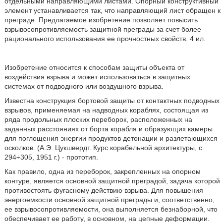
отдельными направляющими листами. Опорный конструктивный
элемент устанавливается так, что направляющий лист обращен к
преграде. Предлагаемое изобретение позволяет повысить
взрывосопротивляемость защитной преграды за счет более
рационального использования ее прочностных свойств. 4 ил.
Изобретение относится к способам защиты объекта от
воздействия взрыва и может использоваться в защитных
системах от подводного или воздушного взрыва.
Известна конструкция бортовой защиты от контактных подводных
взрывов, применяемая на надводных кораблях, состоящая из
ряда продольных плоских переборок, расположенных на
заданных расстояниях от борта корабля и образующих камеры
для поглощения энергии продуктов детонации и разлетающихся
осколков. (А.Э. Цукшвердт. Курс корабельной архитектуры, с.
294÷305, 1951 г.) - прототип.
Как правило, одна из переборок, закрепленных на опорном
контуре, является основной защитной преградой, задача которой
противостоять фугасному действию взрыва. Для повышения
энергоемкости основной защитной преграды и, соответственно,
ее взрывосопротивляемости, она выполняется безнаборной, что
обеспечивает ее работу, в основном, на цепные деформации.