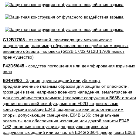
G12B17/08
- от влияний, производящих механическое
повреждение, например обусловленное воздействием взрыва,
внешнего объекта, человека (G12B 17/02-G12B 17/06 имеют
преимущество)
F42D5/045
- средства поглощения или демпфирования взрывных
волн
E04H9/00
- Здания, группы зданий или убежища,
предназначенные главным образом для защиты от опасности,
грозящей извне, например военного нападения, землетрясения,
для специфического климата (плавучие сооружения B63B; с точки
зрения оснований или фундаментов E02D; строительные
конструкции вообще E04B; шарнирные или аналогичные им
опоры, допускающие смещение, E04B 1/36; специальные
элементы для обеспечения изоляции или другой защиты E04B
1/62; опорные конструкции для разрушающихся или
разрушенных зданий или их частей E04G 23/04; двери, окна E06B