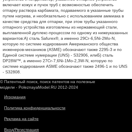
включает кожух и пучок труб с возможностью обеспечить
отпарку раствора карбамата, подаваемого в указанные трубы
путем нагрева, и необязательно с использованием аммиака в
качестве средства для отпарки, при этом трубы указанного
отпарного устройства изготовлены из нержавеющей стали,
выплавленной дуплекс-процессом по одному из нижеуказанных
вариантов:А) сталь Safurex®, а именно 29Cr-6,5Ni-2Mo-N,
которую по системе кодирования Американского общества
инженеров-механиков (ASME) обозначают также 2295-3 и по
Единой системе нумерации (UNS) - S32906, илиБ) сталь
DP28W™, а именно 27Cr-7,6Ni-1Mo-2,3W-N, которую по
системе кодирования ASME обозначают также 2496-1 и по UNS
- S32808.
© Патентный поиск, поиск патентов на полезные
модели - PoleznayaModel.RU 2012-2024
Игромания
Политика конфиденциальности
Реклама на сайте
Вход/Регистрация