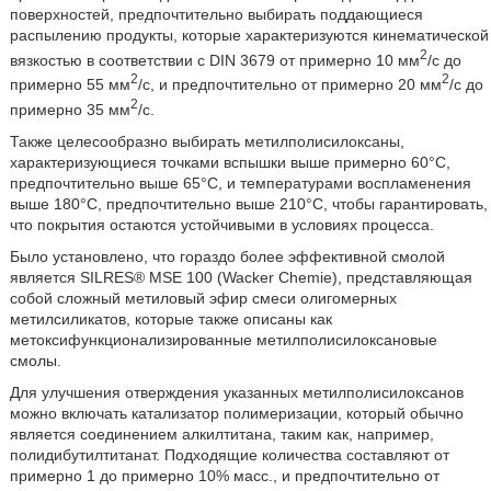
поверхностей, предпочтительно выбирать поддающиеся
распылению продукты, которые характеризуются кинематической
2
вязкостью в соответствии с DIN 3679 от примерно 10 мм
/с до
2
2
примерно 55 мм
/с, и предпочтительно от примерно 20 мм
/с до
2
примерно 35 мм
/с.
Также целесообразно выбирать метилполисилоксаны,
характеризующиеся точками вспышки выше примерно 60°С,
предпочтительно выше 65°С, и температурами воспламенения
выше 180°С, предпочтительно выше 210°С, чтобы гарантировать,
что покрытия остаются устойчивыми в условиях процесса.
Было установлено, что гораздо более эффективной смолой
является SILRES® MSE 100 (Wacker Chemie), представляющая
собой сложный метиловый эфир смеси олигомерных
метилсиликатов, которые также описаны как
метоксифункционализированные метилполисилоксановые
смолы.
Для улучшения отверждения указанных метилполисилоксанов
можно включать катализатор полимеризации, который обычно
является соединением алкилтитана, таким как, например,
полидибутилтитанат. Подходящие количества составляют от
примерно 1 до примерно 10% масс., и предпочтительно от