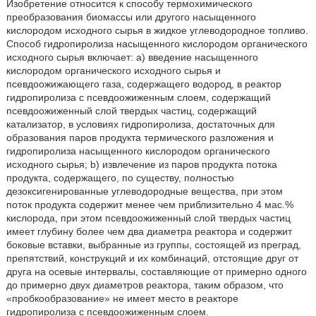
Изобретение относится к способу термохимического
преобразования биомассы или другого насыщенного
кислородом исходного сырья в жидкое углеводородное топливо.
Способ гидропиролиза насыщенного кислородом органического
исходного сырья включает: а) введение насыщенного
кислородом органического исходного сырья и
псевдоожижающего газа, содержащего водород, в реактор
гидропиролиза с псевдоожиженным слоем, содержащий
псевдоожиженный слой твердых частиц, содержащий
катализатор, в условиях гидропиролиза, достаточных для
образования паров продукта термического разложения и
гидропиролиза насыщенного кислородом органического
исходного сырья; b) извлечение из паров продукта потока
продукта, содержащего, по существу, полностью
дезоксигенированные углеводородные вещества, при этом
поток продукта содержит менее чем приблизительно 4 мас.%
кислорода, при этом псевдоожиженный слой твердых частиц
имеет глубину более чем два диаметра реактора и содержит
боковые вставки, выбранные из группы, состоящей из преград,
препятствий, конструкций и их комбинаций, отстоящие друг от
друга на осевые интервалы, составляющие от примерно одного
до примерно двух диаметров реактора, таким образом, что
«пробкообразование» не имеет место в реакторе
гидропиролиза с псевдоожиженным слоем.