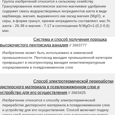
Группа изобретений относится к сельскому хозяйству.
Гранулированное комплексное азотно-магниевое удобрение
содержит смесь водорастворимых ингредиентов азота в виде
карбамида, магния, выраженного как оксид магния (MgO), и
серы, в форме гранул, причем ингредиенты составляют, мас.%:
азота - 26-38 и магния - 7-17 в соотношении N:MgO=1:(0,2-0,6)
мас.
Система и способ получения порошка
высокочистого пентоксида ванадия
// 2663777
Изобретение может быть использовано в химической
промышленности. Пентоксид ванадия промышленной категории
превращают в окситрихлорид ванадия низкотемпературным
хлорированием в псевдоожиженном слое.
Способ электротермической переработки
дисперсного материала в псевдоожиженном слое и
устройство для его осуществления
// 2663425
Изобретение относится к способу электротермической
переработки дисперсного материала в псевдоожиженном слое
и устройству для его осуществления. Способ включает подачу
через слой дисперсного материала газа в восходящем потоке,