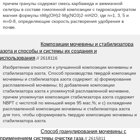
причем гранулы содержат смесь карбамида и аммиачной
селитры в составе гомогенной композиции с гидроксиднитратом
магния формулы nMg(OH)2·Mg(NO3)2·mH2O, где n=1, 3, 5 и
m=0-8, определяющие скорость растворения удобрения в
почве.
Композиции мочевины и стабилизатора
азота и способы и системы их создания и
использования
// 2618116
Изобретение относится к улучшенной композиции мочевины и
стабилизатора азота. Способ производства твердой композиции
мочевины и стабилизатора азота содержит: a) формирование
расплавленной мочевины; b) добавление композиции
стабилизатора азота к упомянутой расплавленной мочевине,
причем упомянутая композиция стабилизатора азота содержит
NBPT с чистотой по меньшей мере 95 мас.%; и c) охлаждение
расплавленной композиции мочевины и стабилизатора азота
для того, чтобы сформировать твердую композицию мочевины и
стабилизатора азота.
Способ гранулирования мочевины с
применением системы очистки газа
// 2615811