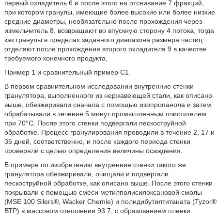
первый охладитель 6 и после этого на отсеивание 7 фракций,
при котором гранулы, имеющие более высокие или более низкие
средние диаметры, необязательно после прохождения через
измельчитель 8, возвращают во впускную сторону 4 потока, тогда
как гранулы в пределах заданного диапазона размера частиц
отделяют после прохождения второго охладителя 9 в качестве
требуемого конечного продукта.
Пример 1 и сравнительный пример С1
В первом сравнительном исследовании внутренние стенки
гранулятора, выполненного из нержавеющей стали, как описано
выше, обезжиривали сначала с помощью изопропанола и затем
обрабатывали в течение 5 минут промышленным очистителем
при 70°С. После этого стенки подвергали пескоструйной
обработке. Процесс гранулирования проводили в течение 2, 17 и
35 дней, соответственно, и после каждого периода стенки
проверяли с целью определения величины осаждения.
В примере по изобретению внутренние стенки такого же
гранулятора обезжиривали, очищали и подвергали
пескоструйной обработке, как описано выше. После этого стенки
покрывали с помощью смеси метилполисилоксановой смолы
(MSE 100 Silers®, Wacker Chemie) и полидибутилтитаната (Tyzor®
ВТР) в массовом отношении 93:7, с образованием пленки