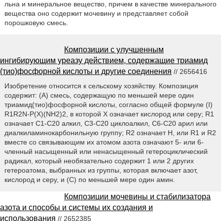
льна и минеральное вещество, причем в качестве минерального
вещества оно содержит мочевину и представляет собой
порошковую смесь.
Композиции с улучшенным
ингибирующим уреазу действием, содержащие триамид
(тио)фосфорной кислоты и другие соединения
// 2656416
Изобретение относится к сельскому хозяйству. Композиция
содержит: (А) смесь, содержащую по меньшей мере один
триамид(тио)фосфорной кислоты, согласно общей формуле (I)
R1R2N-P(X)(NH2)2, в которой X означает кислород или серу; R1
означает C1-С20 алкил, С3-С20 циклоалкил, С6-С20 арил или
диалкиламинокарбонильную группу; R2 означает Н, или R1 и R2
вместе со связывающим их атомом азота означают 5- или 6-
членный насыщенный или ненасыщенный гетероциклический
радикал, который необязательно содержит 1 или 2 других
гетероатома, выбранных из группы, которая включает азот,
кислород и серу, и (С) по меньшей мере один амин.
Композиции мочевины и стабилизатора
азота и способы и системы их создания и
использования
// 2652385