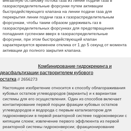
внезапную остановку потока газа из линии подачи газа в
газораспределительные форсунки путем активации
быстродействующего клапана на линии подачи газа для
перекрытия линии подачи газа к газораспределительным
форсункам, чтобы таким образом удерживать газ в
газораспределительных форсунках для предотвращения
попадания суспензии вверх в газораспределительные
форсунки, при этом быстродействующий клапан
характеризуется временем отклика от 1 до 5 секунд от момента
активации до полного закрытия клапана.
Комбинирование гидрокрекинга и
деасфальтизации растворителем кубового
остатка
// 2656273
Настоящее изобретение относится к способу облагораживания
кубовых остатков углеводородов (варианты) и к вариантам
системы для его осуществления. Один из способов включает
контактирование первой порции фракции кубовых остатков
углеводородов и водорода с первым катализатором для
гидроконверсии в первой реакторной системе гидроконверсии с
кипящим слоем; извлечение первого эффлюента из первой
реакторной системы гидроконверсии; фракционирование