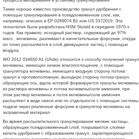
процесса выпаривания в установку гранулирования.
Также хорошо известно производство гранул удобрения с
помощью гранулирования в псевдоожиженном слое, как,
например, описано в ЕР 0289074 В1 или US 3372019. Эта
технология была разработана NSM Sluiskil в середине 1970-х
годов. Как правило, исходный раствор, содержащий до 97%
масс., мочевины, разливают в нагнетательные форсунки, откуда
он тонко распыляется в слой движущихся частиц с помощью
воздуха.
WO 2012 034650 A1 (Uhde) относится к способу получения гранул
мочевины, имеющих низкое влагопоглощение, с помощью
гранулятора мочевины, имеющего входную сторону потока
гранул и противоположную, выходную сторону потока гранул,
образующие ось, вдоль которой формируются гранулы мочевины
из раствора мочевины и потока мочевины/соли аммония, при
этом раствор мочевины и поток мочевины/соли аммония
распыляют в виде смеси или по отдельности с помощью системы
подачи через различные форсунки в гранулятор мочевины на
затравочный материал.
Во время распылительного гранулирования мелкие частицы,
образующие псевдоожиженный слой, покрываются слоями
капель удобрения с образованием гранул, характеризующихся