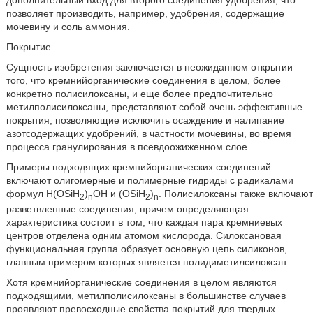
дополнительный вход для второго соединения удобрения, что
позволяет производить, например, удобрения, содержащие
мочевину и соль аммония.
Покрытие
Сущность изобретения заключается в неожиданном открытии
того, что кремнийорганические соединения в целом, более
конкретно полисилоксаны, и еще более предпочтительно
метилполисилоксаны, представляют собой очень эффективные
покрытия, позволяющие исключить осаждение и налипание
азотсодержащих удобрений, в частности мочевины, во время
процесса гранулирования в псевдоожиженном слое.
Примеры подходящих кремнийорганических соединений
включают олигомерные и полимерные гидриды с радикалами
формул H(OSiH
)
OH и (OSiH
)
. Полисилоксаны также включают
2
n
2
n
разветвленные соединения, причем определяющая
характеристика состоит в том, что каждая пара кремниевых
центров отделена одним атомом кислорода. Силоксановая
функциональная группа образует основную цепь силиконов,
главным примером которых является полидиметилсилоксан.
Хотя кремнийорганические соединения в целом являются
подходящими, метилполисилоксаны в большинстве случаев
проявляют превосходные свойства покрытий для твердых