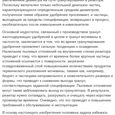
увеличением диаметра на пути гранулирования в реакторе.
Поскольку желателен только небольшой диапазон частиц,
характеризующихся определенным средним диаметром,
полученное таким образом удобрение просеивают, и частицы,
выходящие за пределы спецификации, возвращают в процесс,
необязательно после измельчения в измельчителе.
Основной недостаток, связанный с производством гранул
азотсодержащих удобрений в целом и гранул мочевины в
частности, заключается в том, что во время гранулирования
удобрения проявляют сильную тенденцию к осаждению.
Налипание пылевых отложений на внутренние стенки реактора
приводит к тому, что время от времени более крупные частицы
отложений осыпаются с поверхности, загрязняя
псевдоожиженный слой повышенными количествами продуктов
термического разложения мочевины, такими как, например,
биурет, и частицами неправильного и нежелательного размера и
формы, что приводит к снижению выхода гранул,
соответствующих заданной спецификации. Пылевые отложения
могут также заблокировать выход из гранулятора. В результате,
реактор нужно охлаждать, разгружать и очищать через короткие
промежутки времени. Очевидно, что это приводит к повышению
требований к обслуживанию и эксплуатации.
В основу настоящего изобретения положена задача избежать