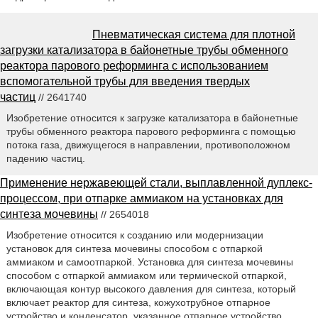
Пневматическая система для плотной
загрузки катализатора в байонетные трубы обменного
реактора парового реформинга с использованием
вспомогательной трубы для введения твердых
частиц
// 2641740
Изобретение относится к загрузке катализатора в байонетные
трубы обменного реактора парового реформинга с помощью
потока газа, движущегося в направлении, противоположном
падению частиц.
Применение нержавеющей стали, выплавленной дуплекс-
процессом, при отпарке аммиаком на установках для
синтеза мочевины
// 2654018
Изобретение относится к созданию или модернизации
установок для синтеза мочевины способом с отпаркой
аммиаком и самоотпаркой. Установка для синтеза мочевины
способом с отпаркой аммиаком или термической отпаркой,
включающая контур высокого давления для синтеза, который
включает реактор для синтеза, кожухотрубное отпарное
устройство и конденсатор, указанное отпарное устройство