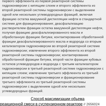
первого эффлюента из первой реакторной системы
гидроконверсии с кипящим слоем и второго эффлюента из
второй реакторной системы гидроконверсии с выделением
одной или нескольких углеводородных фракций, включая
фракцию остатка вакуумной дистилляции нефти в стандартной
системе для фракционирования; деасфальтизацию
растворителем фракции остатка вакуумной дистилляции нефти,
получая фракцию деасфальтизированного масла и
обработанную фракцию битума; контактирование обработанной
фракции деасфальтизированного масла и водорода со вторым
катализатором гидроконверсии во второй реакторной системе
гидроконверсии; извлечение второго эффлюента из второй
реакторной системы гидроконверсии; контактирование
обработанной фракции битума, второй части фракции кубовых
остатков углеводородов и водорода с третьим катализатором
гидроконверсии в третьей реакторной системе гидроконверсии с
кипящим слоем; извлечение третьего эффлюента из третьей
реакторной системы гидроконверсии и фракционирование
третьего эффлюента из третьей реакторной системы
гидроконверсии с выделением одной или нескольких
углеводородных фракций.
Способ максимизации объема
реакционной смеси в суспензионном реакторе
// 2656024