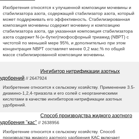
Изобретения относятся к улучшенной композиции мочевины и
стабилизатора азота, содержащей стабилизатор азота, который
может поддерживать его эффективность. Стабилизированная
композиция мочевины содержит мочевину и композицию
стабилизатора азота, где указанная композиция стабилизатора
азота содержит N-(н-бутил)тиофосфорный триамид (NBPT) с
чистотой по меньшей мере 95%, и дополнительно при этом
концентрация NBPT составляет менее 0,2 мас.% по общей
массе стабилизированной композиции мочевины.
Ингибитор нитрификации азотных
удобрений
// 2647924
Изобретение относится к сельскому хозяйству. Применение 3.5-
диамино-1,2,4-триазола и его солей с неорганическими
кислотами в качестве ингибиторов нитрификации азотных
удобрений.
Способ производства жидкого азотного
удобрения "кас"
// 2638956
Изобретение относится к сельскому хозяйству. Способ
производства жидкого азотного удобрения КАС включает