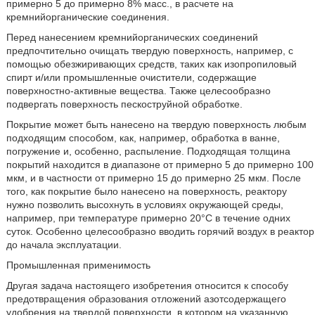
примерно 5 до примерно 8% масс., в расчете на
кремнийорганические соединения.
Перед нанесением кремнийорганических соединений
предпочтительно очищать твердую поверхность, например, с
помощью обезжиривающих средств, таких как изопропиловый
спирт и/или промышленные очистители, содержащие
поверхностно-активные вещества. Также целесообразно
подвергать поверхность пескоструйной обработке.
Покрытие может быть нанесено на твердую поверхность любым
подходящим способом, как, например, обработка в ванне,
погружение и, особенно, распыление. Подходящая толщина
покрытий находится в диапазоне от примерно 5 до примерно 100
мкм, и в частности от примерно 15 до примерно 25 мкм. После
того, как покрытие было нанесено на поверхность, реактору
нужно позволить высохнуть в условиях окружающей среды,
например, при температуре примерно 20°С в течение одних
суток. Особенно целесообразно вводить горячий воздух в реактор
до начала эксплуатации.
Промышленная применимость
Другая задача настоящего изобретения относится к способу
предотвращения образования отложений азотсодержащего
удобрения на твердой поверхности, в котором на указанную