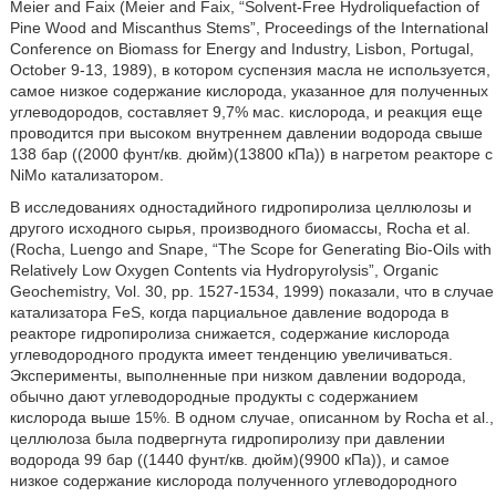
Meier and Faix (Meier and Faix, “Solvent-Free Hydroliquefaction of
Pine Wood and Miscanthus Stems”, Proceedings of the International
Conference on Biomass for Energy and Industry, Lisbon, Portugal,
October 9-13, 1989), в котором суспензия масла не используется,
самое низкое содержание кислорода, указанное для полученных
углеводородов, составляет 9,7% мас. кислорода, и реакция еще
проводится при высоком внутреннем давлении водорода свыше
138 бар ((2000 фунт/кв. дюйм)(13800 кПа)) в нагретом реакторе с
NiMo катализатором.
В исследованиях одностадийного гидропиролиза целлюлозы и
другого исходного сырья, производного биомассы, Rocha et al.
(Rocha, Luengo and Snape, “The Scope for Generating Bio-Oils with
Relatively Low Oxygen Contents via Hydropyrolysis”, Organic
Geochemistry, Vol. 30, pp. 1527-1534, 1999) показали, что в случае
катализатора FeS, когда парциальное давление водорода в
реакторе гидропиролиза снижается, содержание кислорода
углеводородного продукта имеет тенденцию увеличиваться.
Эксперименты, выполненные при низком давлении водорода,
обычно дают углеводородные продукты с содержанием
кислорода выше 15%. В одном случае, описанном by Rocha et al.,
целлюлоза была подвергнута гидропиролизу при давлении
водорода 99 бар ((1440 фунт/кв. дюйм)(9900 кПа)), и самое
низкое содержание кислорода полученного углеводородного