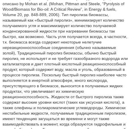
описано by Mohan et al. (Mohan, Pittman and Steele, “Pyrolysis of
Wood/Biomass for Bio-oil: A Critical Review”, in Energy & fuels,
Volume 20, pp. 848-889, 2006). Тип пиролиза биомассы,
называемый как «быстрый пиролиз», минимизирует количество
получаемого угля и максимизирует количество получаемой
конденсированной жидкости при нагревании биомассы так
быстро, как возможно. Часть угля получается всегда, в частности,
т.к. биомасса всегда содержит некоторые нелетучие
нереакционноспособные соединения (обычно называемые
золой), Традиционный пиролиз биомассы, обычно быстрый
пиролиз, не использует и не требует газообразного водорода или
катализаторов и дает плотный кислотный реакционноспособный
продукт, который содержит воду, масла и уголь, образованный в
процессе пиролиза. Поскольку быстрый пиролиз наиболее часто
выполняется в инертной атмосфере, много кислорода,
присутствующего в биомассе, выносится в получаемых жидких
продуктах, что увеличивает их химическую
реакционноспособность. Жидкости от быстрого пиролиза также
содержат высокие уровни кислот (таких как уксусная кислота), а
также олефины и полиароматические углеводороды. Химически
нестабильные жидкости, получаемые традиционным пиролизом,
имеют тенденцию загущаться во времени и могут также
взаимодействовать в момент, когда образуются гидрофильные и