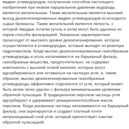
жидких углеводородов, полученном способом настоящего
изобретения при низком парциальном давлении водорода,
является желательным. Также желательным является высокий
выход дезоксигенированных жидких углеводородов из исходного
сырья биомассы. Также желательной является легкость, с
которой твердые остатки (уголь и зола) могут быть удалены из
паров способа фильтрацией. Указанные характеристики
происходят от высокого уровня дезоксигенирования, которое
осуществляется в углеводородах, которые выходят из реактора
гидропиролиза. Когда высоко дезоксигенированные газообразные
углеводороды и уголь наталкиваются на барьерный фильтр,
газообразные вещества, предпочтительно, не содержат
компоненты с высокой точкой кипения, которые могут
адсорбироваться или оставаться на частицах угля, и, таким
образом, высоко дезоксигенированные газообразные
углеводороды эффективно отделяются от угля, который может
быть затем легко удален с фильтра минимальными уровнями
обратной пульсации. В традиционном пиролизе частицы угля
адсорбируют и удерживают реакционноспособные масла
пиролиза. Когда указанные частицы наталкиваются на барьерный
фильтр, они агрегируются и создают плотный почти
непроницаемый слой угля, который препятствует очистке
обратной пульсацией.