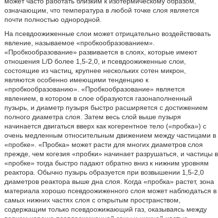
может часто работать близким к изотермическому образом,
означающим, что температура в любой точке слоя является
почти полностью однородной.
На псевдоожиженные слои может отрицательно воздействовать
явление, называемое «пробкообразованием».
«Пробкообразование» развивается в слоях, которые имеют
отношения L/D более 1,5-2,0, и псевдоожиженные слои,
состоящие из частиц, крупнее нескольких сотен микрон,
являются особенно имеющими тенденцию к
«пробкообразованию». «Пробкообразование» является
явлением, в котором в слое образуются газонаполненный
пузырь, и диаметр пузыря быстро расширяется с достижением
полного диаметра слоя. Затем весь слой выше пузыря
начинается двигаться вверх как когерентное тело («пробка») с
очень медленным относительным движением между частицами в
«пробке». «Пробка» может расти для многих диаметров слоя
прежде, чем когезия «пробки» начинает разрушаться, и частицы в
«пробке» тогда быстро падают обратно вниз к нижним уровням
реактора. Обычно пузырь образуется при возвышении 1,5-2,0
диаметров реактора выше дна слоя. Когда «пробка» растет, зона
материала хорошо псевдоожиженного слоя может наблюдаться в
самых нижних частях слоя с открытым пространством,
содержащим только псевдоожижающий газ, оказываясь между