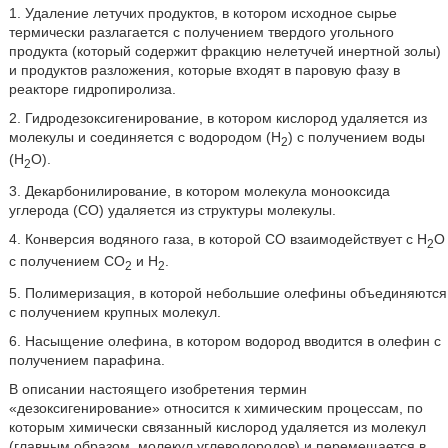
1. Удаление летучих продуктов, в котором исходное сырье
термически разлагается с получением твердого угольного
продукта (который содержит фракцию нелетучей инертной золы)
и продуктов разложения, которые входят в паровую фазу в
реакторе гидропиролиза.
2. Гидродезоксигенирование, в котором кислород удаляется из
молекулы и соединяется с водородом (Н
) с получением воды
2
(Н
О).
2
3. Декарбонилирование, в котором молекула монооксида
углерода (СО) удаляется из структуры молекулы.
4. Конверсия водяного газа, в которой СО взаимодействует с H
O
2
с получением СО
и Н
.
2
2
5. Полимеризация, в которой небольшие олефины объединяются
с получением крупных молекул.
6. Насыщение олефина, в котором водород вводится в олефин с
получением парафина.
В описании настоящего изобретения термин
«дезоксигенирование» относится к химическим процессам, по
которым химически связанный кислород удаляется из молекул
(главным образом, молекул углеводородов) и перемещается в