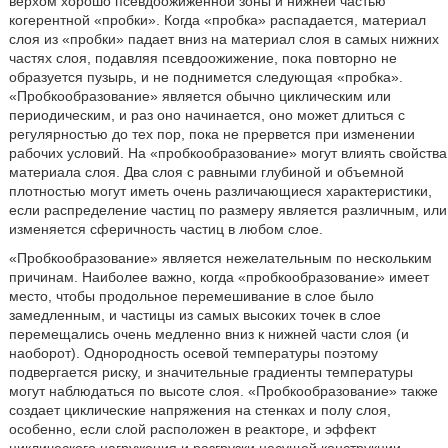
верхом хорошо псевдоожиженной зоны и нижней частью
когерентной «пробки». Когда «пробка» распадается, материал
слоя из «пробки» падает вниз на материал слоя в самых нижних
частях слоя, подавляя псевдоожижение, пока повторно не
образуется пузырь, и не поднимется следующая «пробка».
«Пробкообразование» является обычно циклическим или
периодическим, и раз оно начинается, оно может длиться с
регулярностью до тех пор, пока не прервется при изменении
рабочих условий. На «пробкообразование» могут влиять свойства
материала слоя. Два слоя с равными глубиной и объемной
плотностью могут иметь очень различающиеся характеристики,
если распределение частиц по размеру является различным, или
изменяется сферичность частиц в любом слое.
«Пробкообразование» является нежелательным по нескольким
причинам. Наиболее важно, когда «пробкообразование» имеет
место, чтобы продольное перемешивание в слое было
замедленным, и частицы из самых высоких точек в слое
перемещались очень медленно вниз к нижней части слоя (и
наоборот). Однородность осевой температуры поэтому
подвергается риску, и значительные градиенты температуры
могут наблюдаться по высоте слоя. «Пробкообразование» также
создает циклические напряжения на стенках и полу слоя,
особенно, если слой расположен в реакторе, и эффект
циклического нагружения и разгрузки несущей конструкции