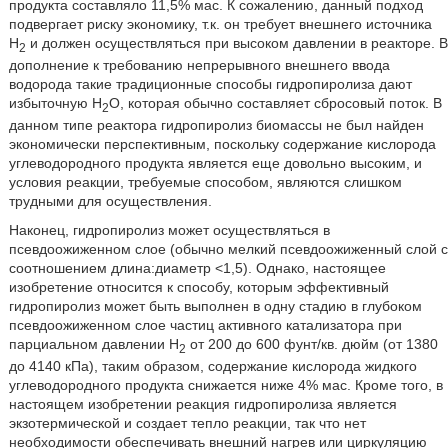
продукта составляло 11,5% мас. К сожалению, данный подход
подвергает риску экономику, т.к. он требует внешнего источника
Н
и должен осуществляться при высоком давлении в реакторе. В
2
дополнение к требованию непрерывного внешнего ввода
водорода такие традиционные способы гидропиролиза дают
избыточную H
O, которая обычно составляет сбросовый поток. В
2
данном типе реактора гидропиролиз биомассы не был найден
экономически перспективным, поскольку содержание кислорода
углеводородного продукта является еще довольно высоким, и
условия реакции, требуемые способом, являются слишком
трудными для осуществления.
Наконец, гидропиролиз может осуществляться в
псевдоожиженном слое (обычно мелкий псевдоожиженный слой с
соотношением длина:диаметр <1,5). Однако, настоящее
изобретение относится к способу, которым эффективный
гидропиролиз может быть выполнен в одну стадию в глубоком
псевдоожиженном слое частиц активного катализатора при
парциальном давлении Н
от 200 до 600 фунт/кв. дюйм (от 1380
2
до 4140 кПа), таким образом, содержание кислорода жидкого
углеводородного продукта снижается ниже 4% мас. Кроме того, в
настоящем изобретении реакция гидропиролиза является
экзотермической и создает тепло реакции, так что нет
необходимости обеспечивать внешний нагрев или циркуляцию