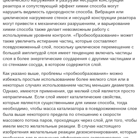
реактора и сопутствующий эффект химии способа могут
нарушить видимость однородности способа. Вибрация или
циклическое нагружение стенок и несущей конструкции реактора
могут привести к механических разрушениям, и варьирование
химии способа также делает невозможным работу с
используемым уровнем контроля. «Пробкообразование» может
также увеличить истирание частиц, которые составляют
псевдоожиженный слой, поскольку циклическое перемещение с
большой амплитудой слоя имеет тенденцию включать частицы
слоя в более энергетические соударения с другими частицами и
со стенками сосуда, в котором содержится слой.
Как указано выше, проблемы «пробкообразования» можно
избежать простым использованием более мелкого слоя или в
некоторых случаях использованием частиц меньших диаметров.
Однако, имеются применения, где мелкий слой является просто
непрактичным. Если слой имеет каталитические свойства,
которые являются существенными для химии способа, тогда
необходимо, чтобы масса катализатора в псевдоожиженном слое
была выше некоторого предела по отношению к скорости
массового потока паров, проходящих через слой, для того, чтобы
имели место желательные реакции. В случае настоящего
изобретения желательные реакции дезоксигенирования, которые
требуются для выполнения эффективного гидропиролиза, не