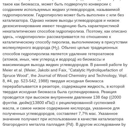
такое как биомасса, может быть подвергнуто конверсии с
созданием используемых жидких углеводородов, называемой
гидропиролизом. Гидропиролиз может быть выполнен с или без
катализатора. Однако низкие выходы углеводородов и низкое
дезоксигенирование имеют тенденцию быть характеристикой
некаталитических способов гидропиролиза. Поэтому, как описано
здесь, «гидропиролиз» рассматривается по отношению к
каталитическому способу пиролиза, выполняемому в присутствии
молекулярного водорода (Н
). Обычно целью традиционных
2
способов гидропиролиза является удаление гетероатомов
(атомов, иных, чем углерод и водород) из биомассы и
максимизация выхода жидких углеводородов. В ранней работе by
Meier et al. (Meier, Jakobi and Faix, “Catalytic Hydroliquefaction of
Spruce Wood”, the Journal of Wood Chemistry and Technology, Vopl.
8, #4, pp. 523-542, 1988) твердая исходная биомасса
перерабатывается в реакторе, содержащем жидкость, в которой
твердая исходная биомасса была суспендирована. Реакция
проводится при высоком внутреннем давлении 138 бар ((2000
фунт/кв. дюйм)(13800 кПа)) с рециклированной суспензией
масла, и самое низкое содержание кислорода, указанное для
полученных углеводородов, составляет 7,7% мас. Указанное
значение получают при использовании в качестве катализатора
благородного металла палладия (Pd). В другом исследовании by