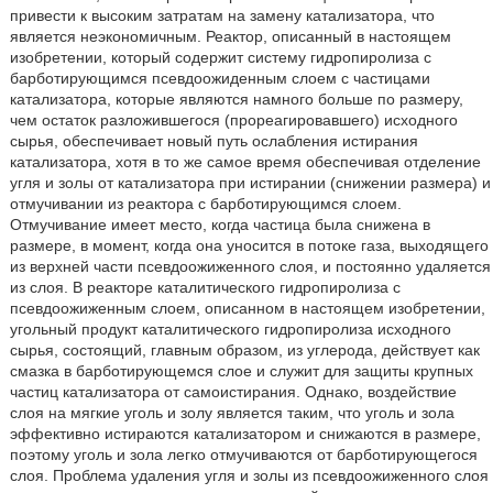
привести к высоким затратам на замену катализатора, что
является неэкономичным. Реактор, описанный в настоящем
изобретении, который содержит систему гидропиролиза с
барботирующимся псевдоожиденным слоем с частицами
катализатора, которые являются намного больше по размеру,
чем остаток разложившегося (прореагировавшего) исходного
сырья, обеспечивает новый путь ослабления истирания
катализатора, хотя в то же самое время обеспечивая отделение
угля и золы от катализатора при истирании (снижении размера) и
отмучивании из реактора с барботирующимся слоем.
Отмучивание имеет место, когда частица была снижена в
размере, в момент, когда она уносится в потоке газа, выходящего
из верхней части псевдоожиженного слоя, и постоянно удаляется
из слоя. В реакторе каталитического гидропиролиза с
псевдоожиженным слоем, описанном в настоящем изобретении,
угольный продукт каталитического гидропиролиза исходного
сырья, состоящий, главным образом, из углерода, действует как
смазка в барботирующемся слое и служит для защиты крупных
частиц катализатора от самоистирания. Однако, воздействие
слоя на мягкие уголь и золу является таким, что уголь и зола
эффективно истираются катализатором и снижаются в размере,
поэтому уголь и зола легко отмучиваются от барботирующегося
слоя. Проблема удаления угля и золы из псевдоожиженного слоя