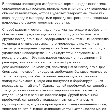
В описании настоящего изобретения термин «гидроконверсия»
определяется как реакция, проводимая в присутствии водорода и
обычно катализатора, которая удаляет гетероатомы, такие как
сера, водород и кислород, или проводится крекинг при введении
водорода в структуру молекулы реагента.
Способ каталитического гидропиролиза настоящего изобретения
обеспечивает средство удаления кислорода из биомассы и
другого исходного сырья, содержащего значительные количества
углерода и химически связанного кислорода, с получением
легких углеводородных продуктов с большой частью кислорода,
удаляемого непосредственно из жидкостей, получаемых из
исходного сырья. Это называется «дезоксигенированием». В
реакторе, описанном в настоящем изобретении,
дезоксигенирование молекул, производных от исходного сырья
биомассы, по своей природе высвобождает большое количество
тепла реакции, что обеспечивает энергию для нагревания
холодной биомассы, когда она поступает в барботирующийся
псевдоожиденный слой. Однако, одной проблемой, связанной с
традиционным каталитическим гидропиролизом, является
отделение угля и золы от катализатора. Другой возможной
проблемой, связанной с традиционным каталитическим
гидропиролизом, когда он проводится в псевдоожиженном слое,
является то, что быстрое истирание частиц катализатора может