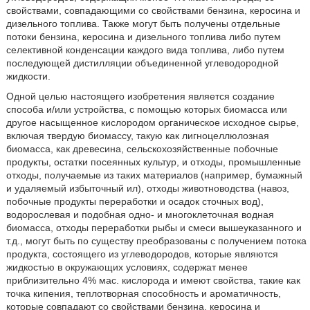
свойствами, совпадающими со свойствами бензина, керосина и
дизельного топлива. Также могут быть получены отдельные
потоки бензина, керосина и дизельного топлива либо путем
селективной конденсации каждого вида топлива, либо путем
последующей дистилляции объединенной углеводородной
жидкости.
Одной целью настоящего изобретения является создание
способа и/или устройства, с помощью которых биомасса или
другое насыщенное кислородом органическое исходное сырье,
включая твердую биомассу, такую как лигноцеллюлозная
биомасса, как древесина, сельскохозяйственные побочные
продукты, остатки посеянных культур, и отходы, промышленные
отходы, получаемые из таких материалов (например, бумажный
и удаляемый избыточный ил), отходы животноводства (навоз,
побочные продукты переработки и осадок сточных вод),
водорослевая и подобная одно- и многоклеточная водная
биомасса, отходы переработки рыбы и смеси вышеуказанного и
т.д., могут быть по существу преобразованы с получением потока
продукта, состоящего из углеводородов, которые являются
жидкостью в окружающих условиях, содержат менее
приблизительно 4% мас. кислорода и имеют свойства, такие как
точка кипения, теплотворная способность и ароматичность,
которые совпадают со свойствами бензина, керосина и