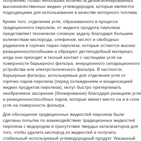
получению только небольших количеств дезоксигенированных
высококачественных жидких углеводородов, которые являются
подходящими для использования в качестве моторного топлива.
Кроме того, отделение угля, образованного в процессе
традиционного пиролиза, от жидкого продукта пиролиза
представляет технически сложную задачу благодаря большим
количествам кислорода, олефинов, кислот и свободных
радикалов в горячих парах пиролиза, которые остаются высоко
реакционноспособными и образуют дегтеподобный материал,
когда они приходят в тесный контакт с частицами угля на
поверхности барьерного фильтра, инерционного сепарационного
устройства или электрстатического фильтра. В частности,
барьерные фильтры, используемые для отделения угля от
горячих паров пиролиза (перед охлаждением и конденсацией
жидких продуктов пиролиза), могут быстро претерпевать
необратимое засорение (блокирование) благодаря реакциям угля
и реакционноспособных паров, которые имеют место на и в слое
угля на поверхности фильтра.
Для обогащения традиционных жидкостей пиролиза были
сделаны попытки по взаимодействию традиционных жидкостей
пиролиза с водородом в присутствии твердых катализаторов для
того, чтобы удалить кислород из жидкостей и получить
стабильный используемый углеводородный продукт. Указанный