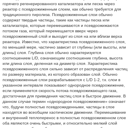
горячего регенерированного катализатора или песка через
реактор с псевдоожиженным слоем, как обычно требуется для
традиционного пиролиза. Псевдоожиженные слои обычно
содержат твердые частицы, такие как частицы песка или
катализатора, которые перемешиваются и псевдоожижаются
потоком газа, который перемещается вверх через
псевдоожиженный слой и выходит из слоя на или вблизи верха
реактора. Известно, что характеристика псевдоожиженного слоя,
по меньшей мере, частично зависит от глубины (или высоты, или
длины) слоя. Глубина слоя обычно характеризуется
соотношением L/D, означающим соотношение глубина, высота
или длина слоя, деленная на диаметр слоя. Характеристика
псевдоожиженного слоя сильно зависит от распределения частиц
по размеру материала, из которого образован слой. Обычно
псевдоожиженные слои разрабатываются с L/D 1-2, т.к. слои в
указанном интервале показывают однородное псевдоожижение,
если применяется скорость потока псевдоожижающего газа,
достаточная для приведения частиц слоя в быстрое движение. В
данном случае термин «однородное псевдоожижение» означает
что, будучи полностью псевдоожиденными, частицы в слое
находятся во всеобщем хаотическом движении. Перемешивание
и внутренний теплоперенос в полностью псевдоожиженном слое
оба являются очень быстрыми, и относительно мелкий слой