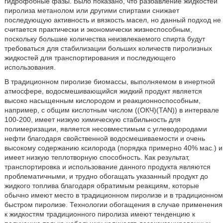
гидрофобные фазы. Было показано, что разбавление жидкостей
пиролиза метанолом или другими спиртами снижает
последующую активность и вязкость масел, но данный подход не
считается практически и экономически жизнеспособным,
поскольку большие количества неизвлекаемого спирта будут
требоваться для стабилизации больших количеств пиролизных
жидкостей для транспортирования и последующего
использования.
В традиционном пиролизе биомассы, выполняемом в инертной
атмосфере, водосмешивающийся жидкий продукт является
высоко насыщенным кислородом и реакционноспособным,
например, с общим кислотным числом ((ОКЧ)(TAN)) в интервале
100-200, имеет низкую химическую стабильность для
полимеризации, является несовместимым с углеводородами
нефти благодаря свойственной водосмешиваемости и очень
высокому содержанию ксилорода (порядка примерно 40% мас.) и
имеет низкую теплотворную способность. Как результат,
транспортировка и использование данного продукта являются
проблематичными, и трудно обогащать указанный продукт до
жидкого топлива благодаря обратимым реакциям, которые
обычно имеют место в традиционном пиролизе и в традиционном
быстром пиролизе. Технологии обогащения в случае применения
к жидкостям традиционного пиролиза имеют тенденцию к