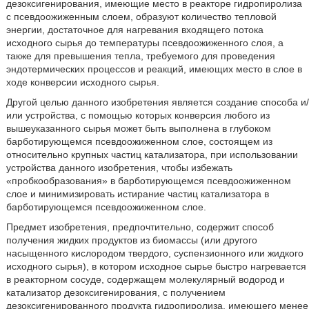
дезоксигенирования, имеющие место в реакторе гидропиролиза
с псевдоожиженным слоем, образуют количество тепловой
энергии, достаточное для нагревания входящего потока
исходного сырья до температуры псевдоожиженного слоя, а
также для превышения тепла, требуемого для проведения
эндотермических процессов и реакций, имеющих место в слое в
ходе конверсии исходного сырья.
Другой целью данного изобретения является создание способа и/
или устройства, с помощью которых конверсия любого из
вышеуказанного сырья может быть выполнена в глубоком
барботирующемся псевдоожиженном слое, состоящем из
относительно крупных частиц катализатора, при использовании
устройства данного изобретения, чтобы избежать
«пробкообразования» в барботирующемся псевдоожиженном
слое и минимизировать истирание частиц катализатора в
барботирующемся псевдоожиженном слое.
Предмет изобретения, предпочтительно, содержит способ
получения жидких продуктов из биомассы (или другого
насыщенного кислородом твердого, суспензионного или жидкого
исходного сырья), в котором исходное сырье быстро нагревается
в реакторном сосуде, содержащем молекулярный водород и
катализатор дезоксигенирования, с получением
дезоксигенированного продукта гидропиролиза, имеющего менее