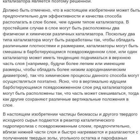
катализатора является поэтому решенной.
Должно быть отмечено, что в настоящем изобретении может быть
предпочтительно для эффективности и качества способа
располагать в слое более, чем одним типом катализатора. В
простейшем случае в слое могут быть расположены два
физически и химически различных катализатора. Поскольку два
типа катализатора могут быть разработаны так, чтобы обладать
различными плотностями и размерами, катализаторы могут быть
смешаны в барботирующемся псевдоожиденном слое, или один
катализатор может иметь тенденцию подниматься в верхнюю
часть слоя (например, будучи более легким или имеющим
размеры, чтобы обладать более низким аэродинамическим
диаметром), так что химические процессы данного способа могут
осуществляться поэтапно. Ясно, что в вертикально идущем
барботирующемся псевдоожиженном слое ряд катализаторов
могут быть расположены так, что часть может смешиваться, тогда
как другие сохраняют различные вертикальные положения в
слое.
В настоящем изобретении частицы биомассы и другого твердого
исходного сырья подаются в реактор каталитического
гидропиролиза с псевдоожиженным слоем, предпочтительно,
вблизи нижней части слоя и быстро нагреваются и разлагаются с
получением твердых золы, угольного остатка и парофазных