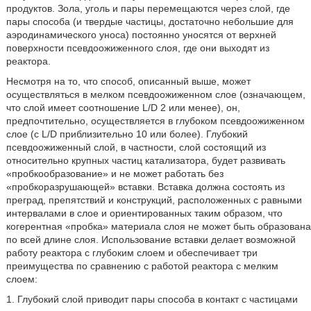
продуктов. Зола, уголь и пары перемещаются через слой, где
пары способа (и твердые частицы, достаточно небольшие для
аэродинамического уноса) постоянно уносятся от верхней
поверхности псевдоожиженного слоя, где они выходят из
реактора.
Несмотря на то, что способ, описанный выше, может
осуществляться в мелком псевдоожиженном слое (означающем,
что слой имеет соотношение L/D 2 или менее), он,
предпочтительно, осуществляется в глубоком псевдоожиженном
слое (с L/D приблизительно 10 или более). Глубокий
псевдоожиженный слой, в частности, слой состоящий из
относительно крупных частиц катализатора, будет развивать
«пробкообразование» и не может работать без
«пробкоразрушающей» вставки. Вставка должна состоять из
преград, препятствий и конструкций, расположенных с равными
интервалами в слое и ориентированных таким образом, что
когерентная «пробка» материала слоя не может быть образована
по всей длине слоя. Использование вставки делает возможной
работу реактора с глубоким слоем и обеспечивает три
преимущества по сравнению с работой реактора с мелким
слоем:
1. Глубокий слой приводит пары способа в контакт с частицами