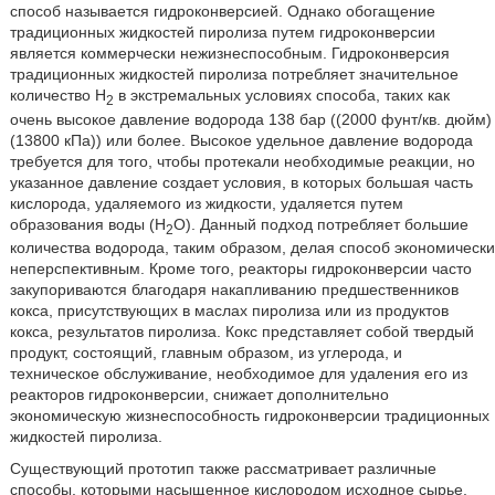
способ называется гидроконверсией. Однако обогащение
традиционных жидкостей пиролиза путем гидроконверсии
является коммерчески нежизнеспособным. Гидроконверсия
традиционных жидкостей пиролиза потребляет значительное
количество H
в экстремальных условиях способа, таких как
2
очень высокое давление водорода 138 бар ((2000 фунт/кв. дюйм)
(13800 кПа)) или более. Высокое удельное давление водорода
требуется для того, чтобы протекали необходимые реакции, но
указанное давление создает условия, в которых большая часть
кислорода, удаляемого из жидкости, удаляется путем
образования воды (Н
О). Данный подход потребляет большие
2
количества водорода, таким образом, делая способ экономически
неперспективным. Кроме того, реакторы гидроконверсии часто
закупориваются благодаря накапливанию предшественников
кокса, присутствующих в маслах пиролиза или из продуктов
кокса, результатов пиролиза. Кокс представляет собой твердый
продукт, состоящий, главным образом, из углерода, и
техническое обслуживание, необходимое для удаления его из
реакторов гидроконверсии, снижает дополнительно
экономическую жизнеспособность гидроконверсии традиционных
жидкостей пиролиза.
Существующий прототип также рассматривает различные
способы, которыми насыщенное кислородом исходное сырье,