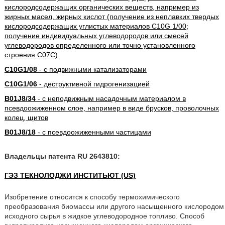
кислородсодержащих органических веществ, например из
жирных масел, жирных кислот (получение из неплавких твердых
кислородсодержащих углистых материалов C10G 1/00;
получение индивидуальных углеводородов или смесей
углеводородов определенного или точно установленного
строения C07C)
C10G1/08
- с подвижными катализаторами
C10G1/06
- деструктивной гидрогенизацией
B01J8/34
- с неподвижным насадочным материалом в
псевдоожиженном слое, например в виде брусков, проволочных
колец, щитов
B01J8/18
- с псевдоожиженными частицами
Владельцы патента RU 2643810:
ГЭЗ ТЕКНОЛОДЖИ ИНСТИТЬЮТ (US)
Изобретение относится к способу термохимического
преобразования биомассы или другого насыщенного кислородом
исходного сырья в жидкое углеводородное топливо. Способ