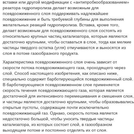
вставки или другой модификации с «антипробкообразованием»
реактора гидропиролиза делает возможным для
псевдоожиженного слоя поддерживать надлежайшее
псевдоожижение и быть требуемой глубины для выполнения
желательных реакций гидропиролиза. Вставка, кроме того,
делает возможным для псевдоожиженного слоя состоять из
относительно крупных частиц катализатора, которые являются
достаточно крупными, чтобы оставаться в слое, тогда как мелкие
частицы твердого остатка (угля) отмучиваются и выносятся из
слоя в потоке газообразного продукта.
Характеристика псевдоожиженного слоя очень зависит от
скорости потока псевдоожижающего газа, проходящего через
слой. Способ настоящего изобретения, как описано ниже,
специально содержит барботирующийся псевдоожиженный слой.
В барботирующемся псевдоожиженном слое применяется
скорость течения псевдоожижающего газа, которая является
достаточной для интенсивного перемешивания и смешения слоя,
и частицы являются достаточно крупными, чтобы образовывались
открытые пустоты, содержащие почти исключительно
псевдоожижающий газ. Однако, скорость потока является
недостаточно большой, чтобы уносить твердые частицы
катализатора, из которых состоит слой, в газообразном
выходящем потоке и постоянно отделять их от слоя.