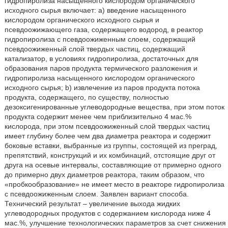
гидропиролиза насыщенного кислородом органического
исходного сырья включает: а) введение насыщенного
кислородом органического исходного сырья и
псевдоожижающего газа, содержащего водород, в реактор
гидропиролиза с псевдоожиженным слоем, содержащий
псевдоожиженный слой твердых частиц, содержащий
катализатор, в условиях гидропиролиза, достаточных для
образования паров продукта термического разложения и
гидропиролиза насыщенного кислородом органического
исходного сырья; b) извлечение из паров продукта потока
продукта, содержащего, по существу, полностью
дезоксигенированные углеводородные вещества, при этом поток
продукта содержит менее чем приблизительно 4 мас.%
кислорода, при этом псевдоожиженный слой твердых частиц
имеет глубину более чем два диаметра реактора и содержит
боковые вставки, выбранные из группы, состоящей из преград,
препятствий, конструкций и их комбинаций, отстоящие друг от
друга на осевые интервалы, составляющие от примерно одного
до примерно двух диаметров реактора, таким образом, что
«пробкообразование» не имеет место в реакторе гидропиролиза
с псевдоожиженным слоем. Заявлен вариант способа.
Технический результат – увеличение выхода жидких
углеводородных продуктов с содержанием кислорода ниже 4
мас.%, улучшение технологических параметров за счет снижения