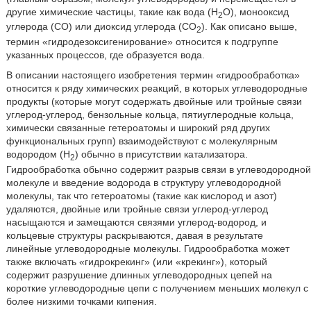
другие химические частицы, такие как вода (Н
О), монооксид
2
углерода (СО) или диоксид углерода (СО
). Как описано выше,
2
термин «гидродезоксигенирование» относится к подгруппе
указанных процессов, где образуется вода.
В описании настоящего изобретения термин «гидрообработка»
относится к ряду химических реакций, в которых углеводородные
продукты (которые могут содержать двойные или тройные связи
углерод-углерод, бензольные кольца, пятиуглеродные кольца,
химически связанные гетероатомы и широкий ряд других
функциональных групп) взаимодействуют с молекулярным
водородом (Н
) обычно в присутствии катализатора.
2
Гидрообработка обычно содержит разрыв связи в углеводородной
молекуле и введение водорода в структуру углеводородной
молекулы, так что гетероатомы (такие как кислород и азот)
удаляются, двойные или тройные связи углерод-углерод
насыщаются и замещаются связями углерод-водород, и
кольцевые структуры раскрываются, давая в результате
линейные углеводородные молекулы. Гидрообработка может
также включать «гидрокрекинг» (или «крекинг»), который
содержит разрушение длинных углеводородных цепей на
короткие углеводородные цепи с получением меньших молекул с
более низкими точками кипения.