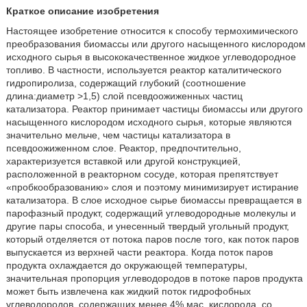
Краткое описание изобретения
Настоящее изобретение относится к способу термохимического
преобразования биомассы или другого насыщенного кислородом
исходного сырья в высококачественное жидкое углеводородное
топливо. В частности, используется реактор каталитического
гидропиролиза, содержащий глубокий (соотношение
длина:диаметр >1,5) слой псевдоожиженных частиц
катализатора. Реактор принимает частицы биомассы или другого
насыщенного кислородом исходного сырья, которые являются
значительно мельче, чем частицы катализатора в
псевдоожиженном слое. Реактор, предпочтительно,
характеризуется вставкой или другой конструкцией,
расположенной в реакторном сосуде, которая препятствует
«пробкообразованию» слоя и поэтому минимизирует истирание
катализатора. В слое исходное сырье биомассы превращается в
парофазный продукт, содержащий углеводородные молекулы и
другие пары способа, и унесенный твердый угольный продукт,
который отделяется от потока паров после того, как поток паров
выпускается из верхней части реактора. Когда поток паров
продукта охлаждается до окружающей температуры,
значительная пропорция углеводородов в потоке паров продукта
может быть извлечена как жидкий поток гидрофобных
углеводородов, содержащих менее 4% мас. кислорода, со