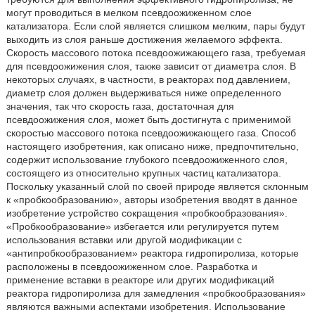
могут проводиться в мелком псевдоожиженном слое
катализатора. Если слой является слишком мелким, пары будут
выходить из слоя раньше достижения желаемого эффекта.
Скорость массового потока псевдоожижающего газа, требуемая
для псевдоожижения слоя, также зависит от диаметра слоя. В
некоторых случаях, в частности, в реакторах под давлением,
диаметр слоя должен выдерживаться ниже определенного
значения, так что скорость газа, достаточная для
псевдоожижения слоя, может быть достигнута с применимой
скоростью массового потока псевдоожижающего газа. Способ
настоящего изобретения, как описано ниже, предпочтительно,
содержит использование глубокого псевдоожиженного слоя,
состоящего из относительно крупных частиц катализатора.
Поскольку указанный слой по своей природе является склонным
к «пробкообразованию», авторы изобретения вводят в данное
изобретение устройство сокращения «пробкообразования».
«Пробкообразование» избегается или регулируется путем
использования вставки или другой модификации с
«антипробкообразованием» реактора гидропиролиза, которые
расположены в псевдоожиженном слое. Разработка и
применение вставки в реакторе или других модификаций
реактора гидропиролиза для замедления «пробкообразования»
являются важными аспектами изобретения. Использование