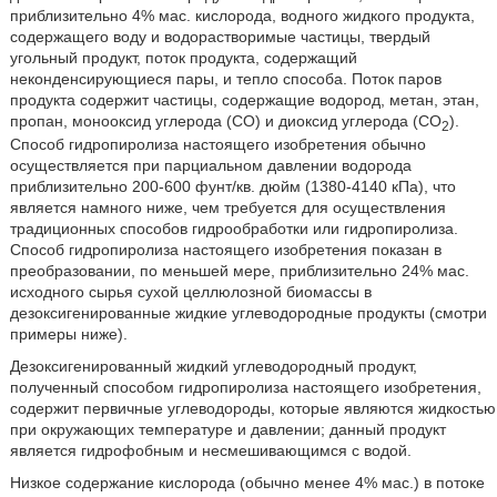
приблизительно 4% мас. кислорода, водного жидкого продукта,
содержащего воду и водорастворимые частицы, твердый
угольный продукт, поток продукта, содержащий
неконденсирующиеся пары, и тепло способа. Поток паров
продукта содержит частицы, содержащие водород, метан, этан,
пропан, монооксид углерода (СО) и диоксид углерода (СО
).
2
Способ гидропиролиза настоящего изобретения обычно
осуществляется при парциальном давлении водорода
приблизительно 200-600 фунт/кв. дюйм (1380-4140 кПа), что
является намного ниже, чем требуется для осуществления
традиционных способов гидрообработки или гидропиролиза.
Способ гидропиролиза настоящего изобретения показан в
преобразовании, по меньшей мере, приблизительно 24% мас.
исходного сырья сухой целлюлозной биомассы в
дезоксигенированные жидкие углеводородные продукты (смотри
примеры ниже).
Дезоксигенированный жидкий углеводородный продукт,
полученный способом гидропиролиза настоящего изобретения,
содержит первичные углеводороды, которые являются жидкостью
при окружающих температуре и давлении; данный продукт
является гидрофобным и несмешивающимся с водой.
Низкое содержание кислорода (обычно менее 4% мас.) в потоке