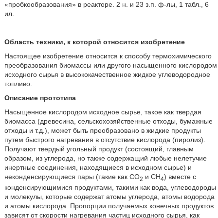
«пробкообразования» в реакторе. 2 н. и 23 з.п. ф-лы, 1 табл., 6
ил.
Область техники, к которой относится изобретение
Настоящее изобретение относится к способу термохимического
преобразования биомассы или другого насыщенного кислородом
исходного сырья в высококачественное жидкое углеводородное
топливо.
Описание прототипа
Насыщенное кислородом исходное сырье, такое как твердая
биомасса (древесина, сельскохозяйственные отходы, бумажные
отходы и т.д.), может быть преобразовано в жидкие продукты
путем быстрого нагревания в отсутствие кислорода (пиролиз).
Получают твердый угольный продукт (состоящий, главным
образом, из углерода, но также содержащий любые нелетучие
инертные соединения, находящиеся в исходном сырье) и
неконденсирующиеся пары (такие как CO
и СН
) вместе с
2
4
конденсирующимися продуктами, такими как вода, углеводороды
и молекулы, которые содержат атомы углерода, атомы водорода
и атомы кислорода. Пропорции получаемых конечных продуктов
зависят от скорости нагревания частиц исходного сырья, как