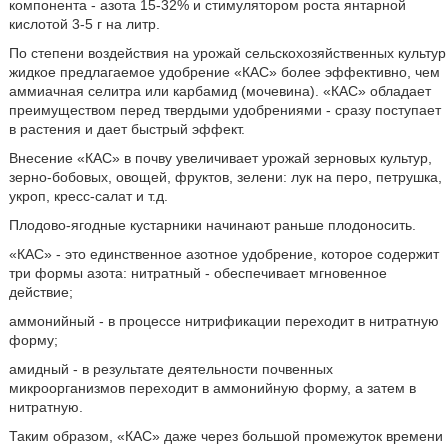
компонента - азота 15-32% и стимулятором роста янтарной
кислотой 3-5 г на литр.
По степени воздействия на урожай сельскохозяйственных культур
жидкое предлагаемое удобрение «КАС» более эффективно, чем
аммиачная селитра или карбамид (мочевина). «КАС» обладает
преимуществом перед твердыми удобрениями - сразу поступает
в растения и дает быстрый эффект.
Внесение «КАС» в почву увеличивает урожай зерновых культур,
зерно-бобовых, овощей, фруктов, зелени: лук на перо, петрушка,
укроп, кресс-салат и т.д.
Плодово-ягодные кустарники начинают раньше плодоносить.
«КАС» - это единственное азотное удобрение, которое содержит
три формы азота: нитратный - обеспечивает мгновенное
действие;
аммонийный - в процессе нитрификации переходит в нитратную
форму;
амидный - в результате деятельности почвенных
микроорганизмов переходит в аммонийную форму, а затем в
нитратную.
Таким образом, «КАС» даже через большой промежуток времени