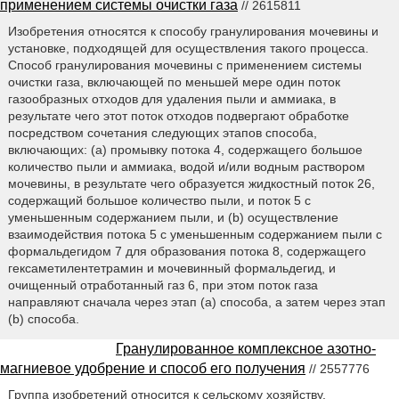
применением системы очистки газа
// 2615811
Изобретения относятся к способу гранулирования мочевины и
установке, подходящей для осуществления такого процесса.
Способ гранулирования мочевины с применением системы
очистки газа, включающей по меньшей мере один поток
газообразных отходов для удаления пыли и аммиака, в
результате чего этот поток отходов подвергают обработке
посредством сочетания следующих этапов способа,
включающих: (a) промывку потока 4, содержащего большое
количество пыли и аммиака, водой и/или водным раствором
мочевины, в результате чего образуется жидкостный поток 26,
содержащий большое количество пыли, и поток 5 с
уменьшенным содержанием пыли, и (b) осуществление
взаимодействия потока 5 с уменьшенным содержанием пыли с
формальдегидом 7 для образования потока 8, содержащего
гексаметилентетрамин и мочевинный формальдегид, и
очищенный отработанный газ 6, при этом поток газа
направляют сначала через этап (а) способа, а затем через этап
(b) способа.
Гранулированное комплексное азотно-
магниевое удобрение и способ его получения
// 2557776
Группа изобретений относится к сельскому хозяйству.