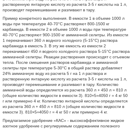
растворенную янтарную кислоту из расчета 3-5 г кислоты на 1 л,
производят перемешивание и разливают в тару.
Пример конкретного выполнения. В емкости 1 в объеме 1000 л
воды при температуре 40-70°С растворяют 800-1500 кг
карбамида. В емкости 2 в объеме 1000 л воды при температуре
40-70°С растворяют 900-1500 кг аммиачной селитры. Из емкости
1 перекачивают 360 л водного холодного (5-15°С) раствора
карбамида в емкость 3. В эту же емкость из емкости 2
перекачивают 450 л водного холодного раствора 5-15°С раствора
аммиачной селитры. Реакции растворения происходят с отъемом
тепла. После смешения растворов карбамида и аммиачной
селитры при температуре 5-30°С в общий раствор добавляют
24% аммиачную воду из расчета 5 г на 1 л раствора и
растворенную янтарную кислоту из расчета 3-5 г кислоты на 1 л,
производят перемешивание и разливают в тару. Количество
аммиачной воды определяется из расчета 360 л + 450 л = 810 л
(общее количество жидкости в емкости 3). 810×5=4050 г = 4 кг 50
г или примерно 4 кг. Количество янтарной кислоты определяется
из расчета 360 л + 450 л = 810 л (общее количество жидкости в
емкости 3). 810×5=4050 г = 4 кг 50 г или примерно 4 кг.
Предлагаемое удобрение «КАС» - высокоэффективное жидкое
азотное удобрение с регулируемым содержанием полезного