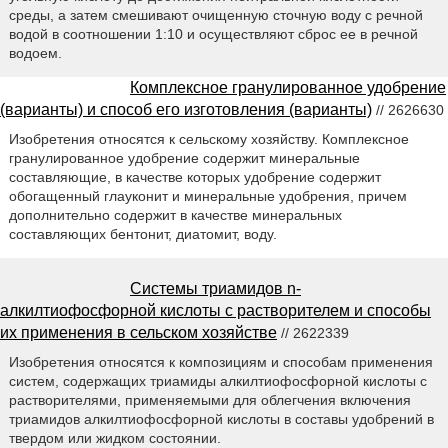
среды, а затем смешивают очищенную сточную воду с речной
водой в соотношении 1:10 и осуществляют сброс ее в речной
водоем.
Комплексное гранулированное удобрение
(варианты) и способ его изготовления (варианты)
// 2626630
Изобретения относятся к сельскому хозяйству. Комплексное
гранулированное удобрение содержит минеральные
составляющие, в качестве которых удобрение содержит
обогащенный глауконит и минеральные удобрения, причем
дополнительно содержит в качестве минеральных
составляющих бентонит, диатомит, воду.
Системы триамидов n-
алкилтиофосфорной кислоты с растворителем и способы
их применения в сельском хозяйстве
// 2622339
Изобретения относятся к композициям и способам применения
систем, содержащих триамиды алкилтиофосфорной кислоты с
растворителями, применяемыми для облегчения включения
триамидов алкилтиофосфорной кислоты в составы удобрений в
твердом или жидком состоянии.