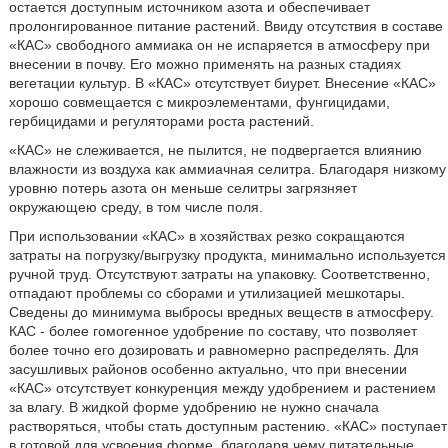
остается доступным источником азота и обеспечивает
пролонгированное питание растений. Ввиду отсутствия в составе
«КАС» свободного аммиака он не испаряется в атмосферу при
внесении в почву. Его можно применять на разных стадиях
вегетации культур. В «КАС» отсутствует биурет. Внесение «КАС»
хорошо совмещается с микроэлементами, фунгицидами,
гербицидами и регуляторами роста растений.
«КАС» не слеживается, не пылится, не подвергается влиянию
влажности из воздуха как аммиачная селитра. Благодаря низкому
уровню потерь азота он меньше селитры загрязняет
окружающею среду, в том числе поля.
При использовании «КАС» в хозяйствах резко сокращаются
затраты на погрузку/выгрузку продукта, минимально используется
ручной труд. Отсутствуют затраты на упаковку. Соответственно,
отпадают проблемы со сборами и утилизацией мешкотары.
Сведены до минимума выбросы вредных веществ в атмосферу.
КАС - более гомогенное удобрение по составу, что позволяет
более точно его дозировать и равномерно распределять. Для
засушливых районов особенно актуально, что при внесении
«КАС» отсутствует конкуренция между удобрением и растением
за влагу. В жидкой форме удобрению не нужно сначала
растворяться, чтобы стать доступным растению. «КАС» поступает
в готовой для усвоения форме, благодаря чему питательные