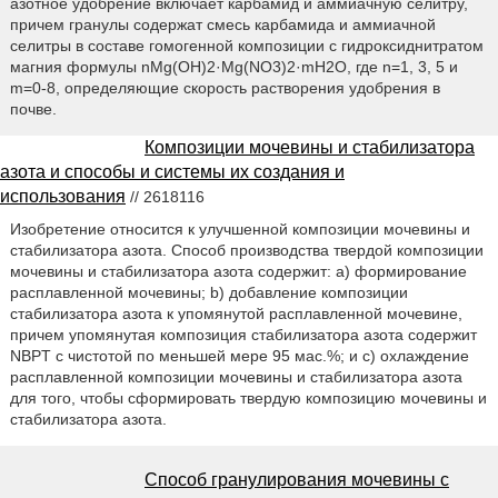
азотное удобрение включает карбамид и аммиачную селитру,
причем гранулы содержат смесь карбамида и аммиачной
селитры в составе гомогенной композиции с гидроксиднитратом
магния формулы nMg(OH)2·Mg(NO3)2·mH2O, где n=1, 3, 5 и
m=0-8, определяющие скорость растворения удобрения в
почве.
Композиции мочевины и стабилизатора
азота и способы и системы их создания и
использования
// 2618116
Изобретение относится к улучшенной композиции мочевины и
стабилизатора азота. Способ производства твердой композиции
мочевины и стабилизатора азота содержит: a) формирование
расплавленной мочевины; b) добавление композиции
стабилизатора азота к упомянутой расплавленной мочевине,
причем упомянутая композиция стабилизатора азота содержит
NBPT с чистотой по меньшей мере 95 мас.%; и c) охлаждение
расплавленной композиции мочевины и стабилизатора азота
для того, чтобы сформировать твердую композицию мочевины и
стабилизатора азота.
Способ гранулирования мочевины с