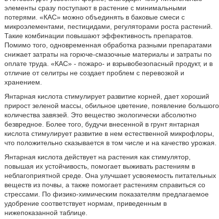
элементы сразу поступают в растение с минимальными
потерями. «КАС» можно объединять в баковые смеси с
микроэлементами, пестицидами, регуляторами роста растений.
Такие комбинации повышают эффективность препаратов.
Помимо того, одновременная обработка разными препаратами
снижает затраты на горюче-смазочные материалы и затраты по
оплате труда. «КАС» - пожаро- и взрывобезопасный продукт, и в
отличие от селитры не создает проблем с перевозкой и
хранением.
Янтарная кислота стимулирует развитие корней, дает хороший
прирост зеленой массы, обильное цветение, появление большого
количества завязей. Это вещество экологически абсолютно
безвредное. Более того, будучи внесенной в грунт янтарная
кислота стимулирует развитие в нем естественной микрофлоры,
что положительно сказывается в том числе и на качество урожая.
Янтарная кислота действует на растения как стимулятор,
повышая их устойчивость, помогает выживать растениям в
неблагоприятной среде. Она улучшает усвояемость питательных
веществ из почвы, а также помогает растениям справиться со
стрессами. По физико-химическим показателям предлагаемое
удобрение соответствует нормам, приведенным в
нижепоказанной таблице.