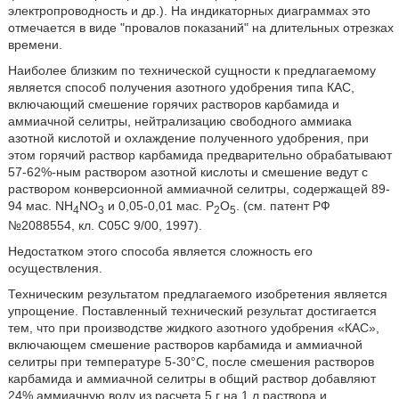
электропроводность и др.). На индикаторных диаграммах это
отмечается в виде "провалов показаний" на длительных отрезках
времени.
Наиболее близким по технической сущности к предлагаемому
является способ получения азотного удобрения типа КАС,
включающий смешение горячих растворов карбамида и
аммиачной селитры, нейтрализацию свободного аммиака
азотной кислотой и охлаждение полученного удобрения, при
этом горячий раствор карбамида предварительно обрабатывают
57-62%-ным раствором азотной кислоты и смешение ведут с
раствором конверсионной аммиачной селитры, содержащей 89-
94 мас. NH
NO
и 0,05-0,01 мас. P
O
. (см. патент РФ
4
3
2
5
№2088554, кл. С05С 9/00, 1997).
Недостатком этого способа является сложность его
осуществления.
Техническим результатом предлагаемого изобретения является
упрощение. Поставленный технический результат достигается
тем, что при производстве жидкого азотного удобрения «КАС»,
включающем смешение растворов карбамида и аммиачной
селитры при температуре 5-30°С, после смешения растворов
карбамида и аммиачной селитры в общий раствор добавляют
24% аммиачную воду из расчета 5 г на 1 л раствора и