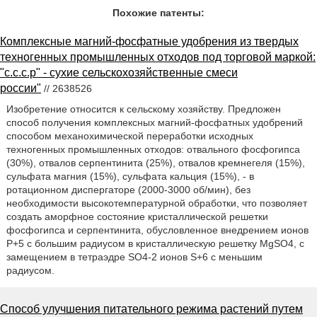
Похожие патенты:
Комплексные магний-фосфатные удобрения из твердых
техногенных промышленных отходов под торговой маркой:
"с.с.с.р" - сухие сельскохозяйственные смеси
россии"
// 2638526
Изобретение относится к сельскому хозяйству. Предложен
способ получения комплексных магний-фосфатных удобрений
способом механохимической переработки исходных
техногенных промышленных отходов: отвального фосфогипса
(30%), отвалов серпентинита (25%), отвалов кремнегеля (15%),
сульфата магния (15%), сульфата кальция (15%), - в
ротационном диспергаторе (2000-3000 об/мин), без
необходимости высокотемпературной обработки, что позволяет
создать аморфное состояние кристаллической решетки
фосфогипса и серпентинита, обусловленное внедрением ионов
Р+5 с большим радиусом в кристаллическую решетку MgSO4, с
замещением в тетраэдре SO4-2 ионов S+6 с меньшим
радиусом.
Способ улучшения питательного режима растений путем