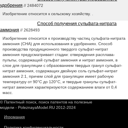
удобрения
// 2484072
Изобретение относится к сельскому хозяйству. .
Способ получения сульфата-нитрата
аммония
// 2628493
Изобретение относится к производству частиц сульфата-нитрата
аммония (СНА) для использования в удобрениях. Способ
производства продукционного твердого сульфат-нитрат
аммония предусматривает стадии: отверждения расплава-
пульпы, содержащей сульфат аммония и нитрат аммония, в
слое для грануляции с образованием твердых гранул сульфат-
нитрат аммония, содержащих двойную соль сульфат-нитрат
аммония 2:1, причем слой для грануляции имеет рабочую
температуру от 90°С до 120°С, и твердые гранулы сульфат-
нитрат аммония характеризуются содержанием влаги от 0,4
масс.
© Патентный поиск, поиск патентов на полезные
модели - PoleznayaModel.RU 2012-2024
Игромания
Политика конфиденциальности