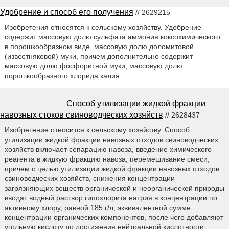
Удобрение и способ его получения
// 2629215
Изобретения относятся к сельскому хозяйству. Удобрение
содержит массовую долю сульфата аммония коксохимического
в порошкообразном виде, массовую долю доломитовой
(известняковой) муки, причем дополнительно содержит
массовую долю фосфоритной муки, массовую долю
порошкообразного хлорида калия.
Способ утилизации жидкой фракции
навозных стоков свиноводческих хозяйств
// 2628437
Изобретение относится к сельскому хозяйству. Способ
утилизации жидкой фракции навозных отходов свиноводческих
хозяйств включает сепарацию навоза, введение химического
реагента в жидкую фракцию навоза, перемешивание смеси,
причем с целью утилизации жидкой фракции навозных отходов
свиноводческих хозяйств, снижения концентрации
загрязняющих веществ органической и неорганической природы
вводят водный раствор гипохлорита натрия в концентрации по
активному хлору, равной 185 г/л, эквивалентной сумме
концентрации органических компонентов, после чего добавляют
угольную кислоту до достижения нейтральной кислотности