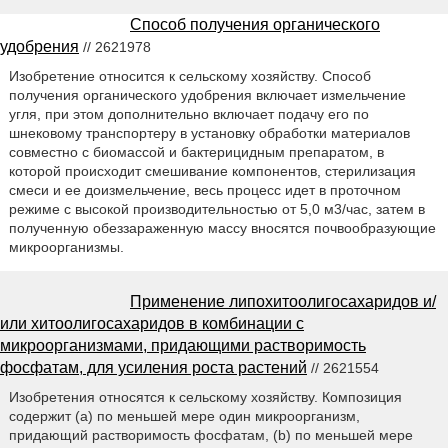
Способ получения органического
удобрения
// 2621978
Изобретение относится к сельскому хозяйству. Способ
получения органического удобрения включает измельчение
угля, при этом дополнительно включает подачу его по
шнековому транспортеру в установку обработки материалов
совместно с биомассой и бактерицидным препаратом, в
которой происходит смешивание компонентов, стерилизация
смеси и ее доизмельчение, весь процесс идет в проточном
режиме с высокой производительностью от 5,0 м3/час, затем в
полученную обеззараженную массу вносятся почвообразующие
микроорганизмы.
Применение липохитоолигосахаридов и/
или хитоолигосахаридов в комбинации с
микроорганизмами, придающими растворимость
фосфатам, для усиления роста растений
// 2621554
Изобретения относятся к сельскому хозяйству. Композиция
содержит (а) по меньшей мере один микроорганизм,
придающий растворимость фосфатам, (b) по меньшей мере