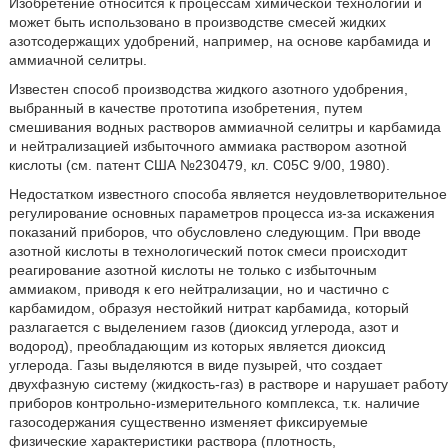
Изобретение относится к процессам химической технологии и
может быть использовано в производстве смесей жидких
азотсодержащих удобрений, например, на основе карбамида и
аммиачной селитры.
Известен способ производства жидкого азотного удобрения,
выбранный в качестве прототипа изобретения, путем
смешивания водных растворов аммиачной селитры и карбамида
и нейтрализацией избыточного аммиака раствором азотной
кислоты (см. патент США №230479, кл. С05С 9/00, 1980).
Недостатком известного способа является неудовлетворительное
регулирование основных параметров процесса из-за искажения
показаний приборов, что обусловлено следующим. При вводе
азотной кислоты в технологический поток смеси происходит
реагирование азотной кислоты не только с избыточным
аммиаком, приводя к его нейтрализации, но и частично с
карбамидом, образуя нестойкий нитрат карбамида, который
разлагается с выделением газов (диоксид углерода, азот и
водород), преобладающим из которых является диоксид
углерода. Газы выделяются в виде пузырей, что создает
двухфазную систему (жидкость-газ) в растворе и нарушает работу
приборов контрольно-измерительного комплекса, т.к. наличие
газосодержания существенно изменяет фиксируемые
физические характеристики раствора (плотность,