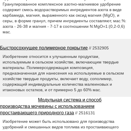
Гранулированное комплексное азотно-магниевое удобрение
содержит смесь водорастворимых ингредиентов азота в виде
карбамида, магния, выраженного как оксид магния (MgO), и
серы, в форме гранул, причем ингредиенты составляют, мас.%:
азота - 26-38 и магния - 7-17 в соотношении N:MgO=1:(0,2-0,6)
мас.
Быстросохнущее полимерное покрытие
// 2532905
Изобретение относится к улучшенным продуктам,
используемым в сельском хозяйстве, включающим твердые
материалы. Полимерсодержащая композиция,
предназначенная для нанесения на используемые в сельском
хозяйстве твердые продукты, включает воду, сополимер,
содержащий индивидуальные количества малеиновых и
итаконовых остатков, и от примерно 5 до 60% мас.
Модульная система и способ
производства мочевины с использованием
простаивающего природного газа
// 2516131
Изобретение может быть использовано для производства
удобрений и смешанных видов топлива из простаивающего