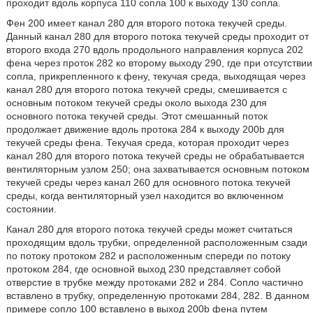
проходит вдоль корпуса 110 сопла 100 к выходу 130 сопла.
Фен 200 имеет канал 280 для второго потока текучей среды.
Данный канал 280 для второго потока текучей среды проходит от
второго входа 270 вдоль продольного направления корпуса 202
фена через проток 282 ко второму выходу 290, где при отсутствии
сопла, прикрепленного к фену, текучая среда, выходящая через
канал 280 для второго потока текучей среды, смешивается с
основным потоком текучей среды около выхода 230 для
основного потока текучей среды. Этот смешанный поток
продолжает движение вдоль протока 284 к выходу 200b для
текучей среды фена. Текучая среда, которая проходит через
канал 280 для второго потока текучей среды не обрабатывается
вентиляторным узлом 250; она захватывается основным потоком
текучей среды через канал 260 для основного потока текучей
среды, когда вентиляторный узел находится во включенном
состоянии.
Канал 280 для второго потока текучей среды может считаться
проходящим вдоль трубки, определенной расположенным сзади
по потоку протоком 282 и расположенным спереди по потоку
протоком 284, где основной выход 230 представляет собой
отверстие в трубке между протоками 282 и 284. Сопло частично
вставлено в трубку, определенную протоками 284, 282. В данном
примере сопло 100 вставлено в выход 200b фена путем