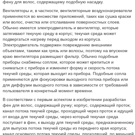
фену для волос, содержащему подобную насадку.
Вентиляторы и, в частности, вентиляторные воздухонагреватели
применяются во множестве приложений, таких как сушка краски
или волос, очистка или отслаивание поверхностных слоев.
Обычно имеется электродвигатель и вентилятор, которые
затягивают текучую среду в корпус; текучая среда может
подвергаться нагреву перед выходом из корпуса.
Электродвигатель подвержен повреждению внешними
объектами, такими как грязь или волосы, поэтому на впускном
краю вентилятора размещают фильтр. Обычно подобные
приборы снабжены соплом, которое может крепиться и
сниматься с прибора и изменяет форму и скорость потока
текучей среды, которая выходит из прибора. Подобные сопла
применяются для фокусировки выходного потока прибора или
для диффузии выходного потока в зависимости от требований
пользователя в конкретный момент времени.
В соответствии с первым аспектом в изобретении разработан
фен для волос, содержащий ручку; корпус, содержащий проток;
канал потока текучей среды, проходящий через проток и идущий
от входа для текучей среды, через который текучая среда
поступает в фен, к выходу для текучей среды, предназначенному
для выпуска потока текучей среды из переднего края корпуса;
канал основного потока текучей среды, проходящий, по меньшей