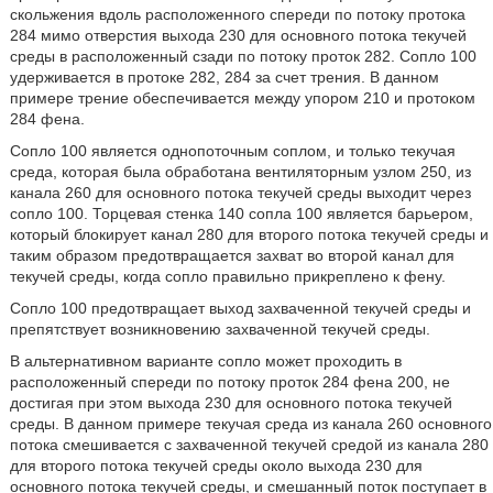
скольжения вдоль расположенного спереди по потоку протока
284 мимо отверстия выхода 230 для основного потока текучей
среды в расположенный сзади по потоку проток 282. Сопло 100
удерживается в протоке 282, 284 за счет трения. В данном
примере трение обеспечивается между упором 210 и протоком
284 фена.
Сопло 100 является однопоточным соплом, и только текучая
среда, которая была обработана вентиляторным узлом 250, из
канала 260 для основного потока текучей среды выходит через
сопло 100. Торцевая стенка 140 сопла 100 является барьером,
который блокирует канал 280 для второго потока текучей среды и
таким образом предотвращается захват во второй канал для
текучей среды, когда сопло правильно прикреплено к фену.
Сопло 100 предотвращает выход захваченной текучей среды и
препятствует возникновению захваченной текучей среды.
В альтернативном варианте сопло может проходить в
расположенный спереди по потоку проток 284 фена 200, не
достигая при этом выхода 230 для основного потока текучей
среды. В данном примере текучая среда из канала 260 основного
потока смешивается с захваченной текучей средой из канала 280
для второго потока текучей среды около выхода 230 для
основного потока текучей среды, и смешанный поток поступает в