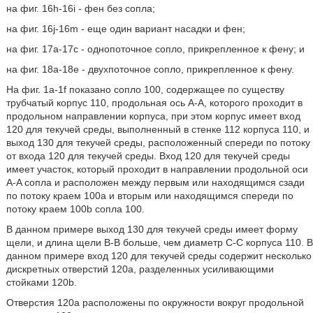
на фиг. 16h-16i - фен без сопла;
на фиг. 16j-16m - еще один вариант насадки и фен;
на фиг. 17а-17с - однопоточное сопло, прикрепленное к фену; и
на фиг. 18а-18е - двухпоточное сопло, прикрепленное к фену.
На фиг. 1a-1f показано сопло 100, содержащее по существу
трубчатый корпус 110, продольная ось Α-A, которого проходит в
продольном направлении корпуса, при этом корпус имеет вход
120 для текучей среды, выполненный в стенке 112 корпуса 110, и
выход 130 для текучей среды, расположенный спереди по потоку
от входа 120 для текучей среды. Вход 120 для текучей среды
имеет участок, который проходит в направлении продольной оси
Α-A сопла и расположен между первым или находящимся сзади
по потоку краем 100а и вторым или находящимся спереди по
потоку краем 100b сопла 100.
В данном примере выход 130 для текучей среды имеет форму
щели, и длина щели В-В больше, чем диаметр С-С корпуса 110. В
данном примере вход 120 для текучей среды содержит несколько
дискретных отверстий 120а, разделенных усиливающими
стойками 120b.
Отверстия 120а расположены по окружности вокруг продольной