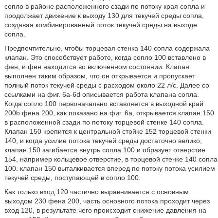
сопло в районе расположенного сзади по потоку края сопла и
продолжает движение к выходу 130 для текучей среды сопла,
создавая комбинированный поток текучей среды на выходе
сопла.
Предпочтительно, чтобы торцевая стенка 140 сопла содержала
клапан. Это способствует работе, когда сопло 100 вставлено в
фен, и фен находится во включенном состоянии. Клапан
выполнен таким образом, что он открывается и пропускает
полный поток текучей среды с расходом около 22 л/с. Далее со
ссылками на фиг. 6а-6d описывается работа клапана сопла.
Когда сопло 100 первоначально вставляется в выходной край
200b фена 200, как показано на фиг. 6а, открывается клапан 150
в расположенной сзади по потоку торцевой стенке 140 сопла.
Клапан 150 крепится к центральной стойке 152 торцевой стенки
140, и когда усилие потока текучей среды достаточно велико,
клапан 150 загибается внутрь сопла 100 и образует отверстие
154, например кольцевое отверстие, в торцевой стенке 140 сопла
100. клапан 150 выталкивается вперед по потоку потока усилием
текучей среды, поступающей в сопло 100.
Как только вход 120 частично выравнивается с основным
выходом 230 фена 200, часть основного потока проходит через
вход 120, в результате чего происходит снижение давления на