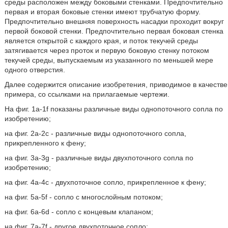
среды расположен между боковыми стенками. Предпочтительно
первая и вторая боковые стенки имеют трубчатую форму.
Предпочтительно внешняя поверхность насадки проходит вокруг
первой боковой стенки. Предпочтительно первая боковая стенка
является открытой с каждого края, и поток текучей среды
затягивается через проток и первую боковую стенку потоком
текучей среды, выпускаемым из указанного по меньшей мере
одного отверстия.
Далее содержится описание изобретения, приводимое в качестве
примера, со ссылками на прилагаемые чертежи.
На фиг. 1a-1f показаны различные виды однопоточного сопла по
изобретению;
на фиг. 2а-2с - различные виды однопоточного сопла,
прикрепленного к фену;
на фиг. 3а-3g - различные виды двухпоточного сопла по
изобретению;
на фиг. 4а-4с - двухпоточное сопло, прикрепленное к фену;
на фиг. 5а-5f - сопло с многослойным потоком;
на фиг. 6а-6d - сопло с концевым клапаном;
на фиг. 7а-7f - другое двухпоточное сопло;