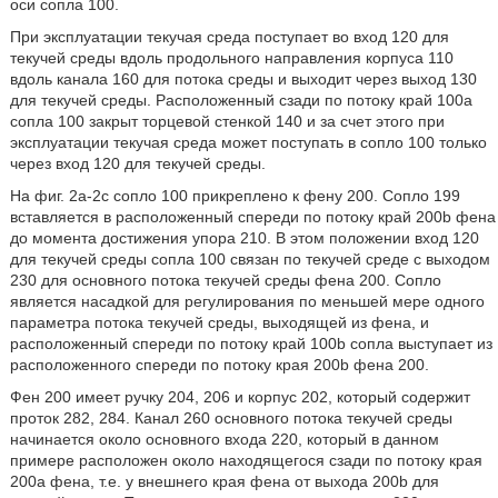
оси сопла 100.
При эксплуатации текучая среда поступает во вход 120 для
текучей среды вдоль продольного направления корпуса 110
вдоль канала 160 для потока среды и выходит через выход 130
для текучей среды. Расположенный сзади по потоку край 100а
сопла 100 закрыт торцевой стенкой 140 и за счет этого при
эксплуатации текучая среда может поступать в сопло 100 только
через вход 120 для текучей среды.
На фиг. 2а-2с сопло 100 прикреплено к фену 200. Сопло 199
вставляется в расположенный спереди по потоку край 200b фена
до момента достижения упора 210. В этом положении вход 120
для текучей среды сопла 100 связан по текучей среде с выходом
230 для основного потока текучей среды фена 200. Сопло
является насадкой для регулирования по меньшей мере одного
параметра потока текучей среды, выходящей из фена, и
расположенный спереди по потоку край 100b сопла выступает из
расположенного спереди по потоку края 200b фена 200.
Фен 200 имеет ручку 204, 206 и корпус 202, который содержит
проток 282, 284. Канал 260 основного потока текучей среды
начинается около основного входа 220, который в данном
примере расположен около находящегося сзади по потоку края
200а фена, т.е. у внешнего края фена от выхода 200b для