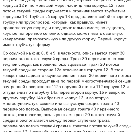
корпуса 12 и, по меньшей мере, части длины корпуса 12, тракт
потока текучей среды окружается и ограничивается трубчатым
корпусом 18. Трубчатый корпус 18 представляет собой отверстие,
трубку или трубопровод, который, как правило, имеет
продолговатую форму, и предпочтительно имеет, по существу,
круглое поперечное сечение, однако, может иметь овальную,
квадратную, прямоугольную или другую форму. Первый корпус
имеет трубчатую форму.
Со ссылкой на фиг. 6, 8 и 9, в частности, описывается тракт 30
первичного потока текучей среды. Тракт 30 первичного потока
текучей среды, как правило, окольцовывает тракт 20 потока
текучей среды на стороне 12а всасывания корпуса 12. В этом
конкретном варианте осуществления, тракт 30 первичного потока
текучей среды проходит вниз по первой многоступенчатой секции
внутренней поверхности 112а наружной стенки 112 корпуса 12 и
оттуда вниз по патрубку 14а через второй корпус 16 и вверх по
другому парубку 14b обратно в корпус 12, и во вторую
многоступенчатую секцию или выпускную секцию тракта 40
первичного потока. Выпускная секция тракта 40 первичного
потока, как правило, окольцовывает тракт 20 потока текучей
среды и располагается между первой ступенью тракта
первичного потока текучей среды и трактом потока текучей среды
в корпусе 12. Таким образом, по меньшей мере, на части длины