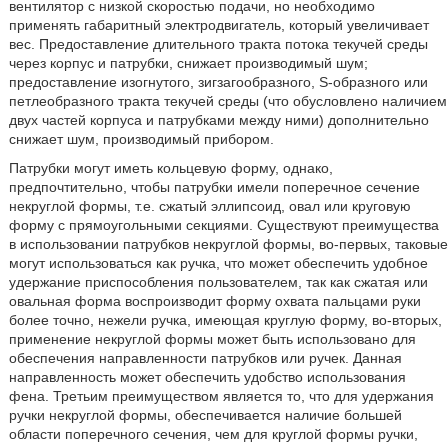
вентилятор с низкой скоростью подачи, но необходимо
применять габаритный электродвигатель, который увеличивает
вес. Предоставление длительного тракта потока текучей среды
через корпус и патрубки, снижает производимый шум;
предоставление изогнутого, зигзагообразного, S-образного или
петлеобразного тракта текучей среды (что обусловлено наличием
двух частей корпуса и патрубками между ними) дополнительно
снижает шум, производимый прибором.
Патрубки могут иметь кольцевую форму, однако,
предпочтительно, чтобы патрубки имели поперечное сечение
некруглой формы, т.е. сжатый эллипсоид, овал или круговую
форму с прямоугольными секциями. Существуют преимущества
в использовании патрубков некруглой формы, во-первых, таковые
могут использоваться как ручка, что может обеспечить удобное
удержание приспособления пользователем, так как сжатая или
овальная форма воспроизводит форму охвата пальцами руки
более точно, нежели ручка, имеющая круглую форму, во-вторых,
применение некруглой формы может быть использовано для
обеспечения направленности патрубков или ручек. Данная
направленность может обеспечить удобство использования
фена. Третьим преимуществом является то, что для удержания
ручки некруглой формы, обеспечивается наличие большей
области поперечного сечения, чем для круглой формы ручки,