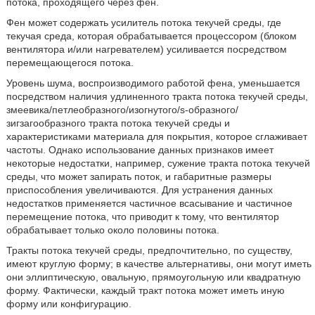
потока, проходящего через фен.
Фен может содержать усилитель потока текучей среды, где
текучая среда, которая обрабатывается процессором (блоком
вентилятора и/или нагревателем) усиливается посредством
перемещающегося потока.
Уровень шума, воспроизводимого работой фена, уменьшается
посредством наличия удлиненного тракта потока текучей среды,
змеевика/петлеобразного/изогнутого/s-образного/
зигзагообразного тракта потока текучей среды и
характеристиками материала для покрытия, которое сглаживает
частоты. Однако использование данных признаков имеет
некоторые недостатки, например, сужение тракта потока текучей
среды, что может запирать поток, и габаритные размеры
приспособления увеличиваются. Для устранения данных
недостатков применяется частичное всасывание и частичное
перемещение потока, что приводит к тому, что вентилятор
обрабатывает только около половины потока.
Тракты потока текучей среды, предпочтительно, по существу,
имеют круглую форму; в качестве альтернативы, они могут иметь
они эллиптическую, овальную, прямоугольную или квадратную
форму. Фактически, каждый тракт потока может иметь иную
форму или конфигурацию.