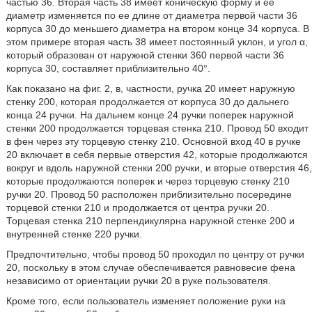
частью 36. Вторая часть 38 имеет коническую форму и ее
диаметр изменяется по ее длине от диаметра первой части 36
корпуса 30 до меньшего диаметра на втором конце 34 корпуса. В
этом примере вторая часть 38 имеет постоянный уклон, и угол α,
который образован от наружной стенки 360 первой части 36
корпуса 30, составляет приблизительно 40°.
Как показано на фиг. 2, в, частности, ручка 20 имеет наружную
стенку 200, которая продолжается от корпуса 30 до дальнего
конца 24 ручки. На дальнем конце 24 ручки поперек наружной
стенки 200 продолжается торцевая стенка 210. Провод 50 входит
в фен через эту торцевую стенку 210. Основной вход 40 в ручке
20 включает в себя первые отверстия 42, которые продолжаются
вокруг и вдоль наружной стенки 200 ручки, и вторые отверстия 46,
которые продолжаются поперек и через торцевую стенку 210
ручки 20. Провод 50 расположен приблизительно посередине
торцевой стенки 210 и продолжается от центра ручки 20.
Торцевая стенка 210 перпендикулярна наружной стенке 200 и
внутренней стенке 220 ручки.
Предпочтительно, чтобы провод 50 проходил по центру от ручки
20, поскольку в этом случае обеспечивается равновесие фена
независимо от ориентации ручки 20 в руке пользователя.
Кроме того, если пользователь изменяет положение руки на