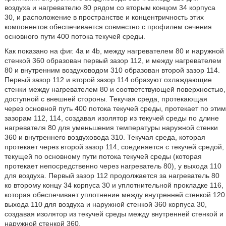
воздуха и нагревателю 80 рядом со вторым концом 34 корпуса
30, и расположение в пространстве и концентричность этих
компонентов обеспечивается совместно с профилем сечения
основного пути 400 потока текучей среды.
Как показано на фиг. 4а и 4b, между нагревателем 80 и наружной
стенкой 360 образован первый зазор 112, и между нагревателем
80 и внутренним воздуховодом 310 образован второй зазор 114.
Первый зазор 112 и второй зазор 114 образуют охлаждающие
стенки между нагревателем 80 и соответствующей поверхностью,
доступной с внешней стороны. Текучая среда, протекающая
через основной путь 400 потока текучей среды, протекает по этим
зазорам 112, 114, создавая изолятор из текучей среды по длине
нагревателя 80 для уменьшения температуры наружной стенки
360 и внутреннего воздуховода 310. Текучая среда, которая
протекает через второй зазор 114, соединяется с текучей средой,
текущей по основному пути потока текучей среды (которая
протекает непосредственно через нагреватель 80), у выхода 110
для воздуха. Первый зазор 112 продолжается за нагреватель 80
ко второму концу 34 корпуса 30 и уплотнительной прокладке 116,
которая обеспечивает уплотнение между внутренней стенкой 120
выхода 110 для воздуха и наружной стенкой 360 корпуса 30,
создавая изолятор из текучей среды между внутренней стенкой и
наружной стенкой 360.