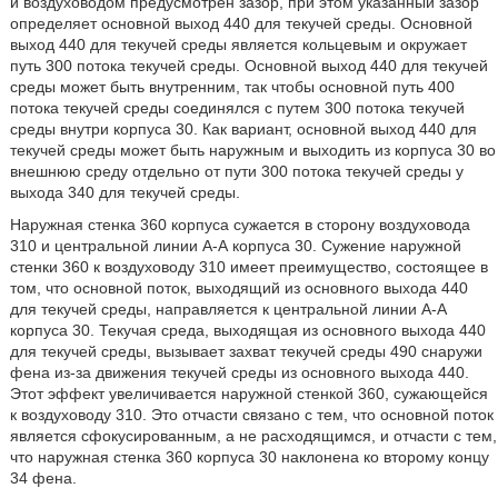
и воздуховодом предусмотрен зазор, при этом указанный зазор
определяет основной выход 440 для текучей среды. Основной
выход 440 для текучей среды является кольцевым и окружает
путь 300 потока текучей среды. Основной выход 440 для текучей
среды может быть внутренним, так чтобы основной путь 400
потока текучей среды соединялся с путем 300 потока текучей
среды внутри корпуса 30. Как вариант, основной выход 440 для
текучей среды может быть наружным и выходить из корпуса 30 во
внешнюю среду отдельно от пути 300 потока текучей среды у
выхода 340 для текучей среды.
Наружная стенка 360 корпуса сужается в сторону воздуховода
310 и центральной линии А-А корпуса 30. Сужение наружной
стенки 360 к воздуховоду 310 имеет преимущество, состоящее в
том, что основной поток, выходящий из основного выхода 440
для текучей среды, направляется к центральной линии А-А
корпуса 30. Текучая среда, выходящая из основного выхода 440
для текучей среды, вызывает захват текучей среды 490 снаружи
фена из-за движения текучей среды из основного выхода 440.
Этот эффект увеличивается наружной стенкой 360, сужающейся
к воздуховоду 310. Это отчасти связано с тем, что основной поток
является сфокусированным, а не расходящимся, и отчасти с тем,
что наружная стенка 360 корпуса 30 наклонена ко второму концу
34 фена.