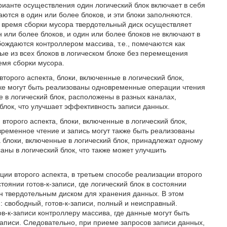
варианте осуществления один логический блок включает в себя
аются в один или более блоков, и эти блоки заполняются.
о время сборки мусора твердотельный диск осуществляет
 или более блоков, и один или более блоков не включают в
ождаются контроллером массива, т.е., помечаются как
е из всех блоков в логическом блоке без перемещения
емя сборки мусора.
второго аспекта, блоки, включенные в логический блок,
ске могут быть реализованы одновременные операции чтения
е в логический блок, расположены в разных каналах,
блок, что улучшает эффективность записи данных.
 второго аспекта, блоки, включенные в логический блок,
временное чтение и запись могут также быть реализованы
 блоки, включенные в логический блок, принадлежат одному
аны в логический блок, что также может улучшить
ии второго аспекта, в третьем способе реализации второго
тоянии готов-к-записи, где логический блок в состоянии
лен твердотельным диском для хранения данных. В этом
: свободный, готов-к-записи, полный и неисправный.
в-к-записи контроллеру массива, где данные могут быть
записи. Следовательно, при приеме запросов записи данных,