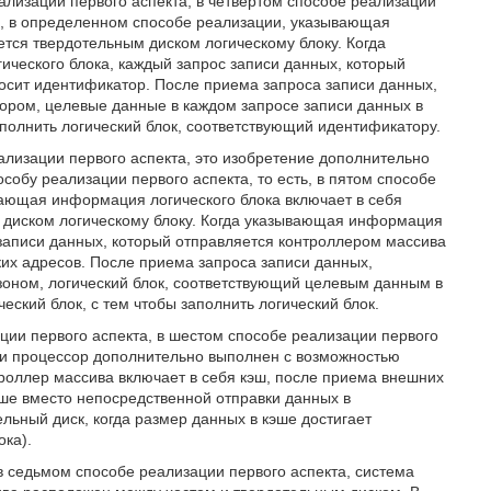
ализации первого аспекта, в четвертом способе реализации
а, в определенном способе реализации, указывающая
тся твердотельным диском логическому блоку. Когда
ческого блока, каждый запрос записи данных, который
осит идентификатор. После приема запроса записи данных,
тором, целевые данные в каждом запросе записи данных в
аполнить логический блок, соответствующий идентификатору.
ализации первого аспекта, это изобретение дополнительно
собу реализации первого аспекта, то есть, в пятом способе
вающая информация логического блока включает в себя
м диском логическому блоку. Когда указывающая информация
 записи данных, который отправляется контроллером массива
ких адресов. После приема запроса записи данных,
азоном, логический блок, соответствующий целевым данным в
еский блок, с тем чтобы заполнить логический блок.
ции первого аспекта, в шестом способе реализации первого
, и процессор дополнительно выполнен с возможностью
троллер массива включает в себя кэш, после приема внешних
ше вместо непосредственной отправки данных в
льный диск, когда размер данных в кэше достигает
ока).
 в седьмом способе реализации первого аспекта, система