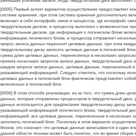
уменьшая усиление записи, когда твердотельный диск выполняет 
[0005] Первый аспект вариантов осуществления предоставляет ко
системе хранения, при этом система хранения дополнительно вклю
включает в себя интерфейс связи и процессор, где интерфейс свя
твердотельным диском; и процессор выполнен с возможностью пр
твердотельным диском, где информация о логическом блоке включ
информацию логического блока, и процессор отправляет несколько
запрос записи данных переносит целевые данные, при этом кажды
твердотельному диску записать целевые данные в логический бло
сумма длин целевых данных, перенесенных в нескольких запросах 
приема нескольких запросов записи данных, твердотельный диск 
каждом запросе записи данных, целевые данные, перенесенный в з
указывающей информацией. Следует отметить, что поскольку логич
целевых данных в логический блок фактически представляет собой
включенных в логический блок.
[0006] В этом способе реализации, из-за того, что сумма длин це
данных, которые отправлены процессором в твердотельный диск, р
данных используется для предписания твердотельному диску запи
указывающей информацией логического блока, твердотельный диск
информацией, все целевые данные, перенесенные в нескольких зап
заполнить логический блок. Поскольку в этом варианте осуществле
блоков, это означает, что целевые данные записываются в один ил
данной области техники может быть понятно, что во время сборки 