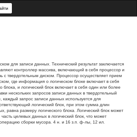
айти
ском для записи данных. Технический результат заключается
авляют контроллер массива, включающий в себя процессор и
зь с твердотельным диском. Процессор осуществляет прием
ком, где информация о логическом блоке включает в себя
блока, и логический блок включает в себя один или более
вки нескольких запросов записи данных в твердотельный
, каждый запрос записи данных используется для
ответствующий логический блок, при этом сумма длин
х, равна размеру логического блока. Логический блок может
 часть целевых данных в логический блок, что может
перацию сборки мусора. 4 н. и 16 з.п. ф-лы, 12 ил.