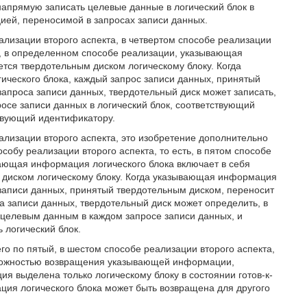
апрямую записать целевые данные в логический блок в
цией, переносимой в запросах записи данных.
лизации второго аспекта, в четвертом способе реализации
а, в определенном способе реализации, указывающая
тся твердотельным диском логическому блоку. Когда
ческого блока, каждый запрос записи данных, принятый
апроса записи данных, твердотельный диск может записать,
осе записи данных в логический блок, соответствующий
ствующий идентификатору.
ализации второго аспекта, это изобретение дополнительно
обу реализации второго аспекта, то есть, в пятом способе
вающая информация логического блока включает в себя
м диском логическому блоку. Когда указывающая информация
 записи данных, принятый твердотельным диском, переносит
а записи данных, твердотельный диск может определить, в
й целевым данным в каждом запросе записи данных, и
 логический блок.
его по пятый, в шестом способе реализации второго аспекта,
зможностью возвращения указывающей информации,
я выделена только логическому блоку в состоянии готов-к-
ция логического блока может быть возвращена для другого