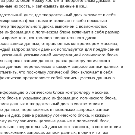
сива расположен между хостом и твердотельным диском. В
нные из хоста, и записывать данные в кэш.
рдотельный диск, где твердотельный диск включает в себя
 микросхема флэш-памяти включает в себя несколько
роллер твердотельного диска выполнен с возможностью
где информация о логическом блоке включает в себя размер
и кроме того, контроллер твердотельного диска
осов записи данных, отправленных контроллером массива,
аждый запрос записи данных используется для предписания
к, указанный указывающей информацией логического блока.
х запросах записи данных, равна размеру логического
вые данные, переносимые в каждом запросе записи данных, в
метить, что поскольку логический блок включает в себя
 фактически представляет собой запись целевых данных в
 информацию о логическом блоке контроллеру массива.
ого блока и указывающую информацию логического блока.
иси данных в твердотельный диск в соответствии с
ых данных, переносимых в нескольких запросах записи
ный диск, равна размеру логического блока, и каждый
му диску записать целевые данные в логический блок,
ельно, твердотельный диск может записать, в соответствии
нескольких запросах записи данных, в один и тот же