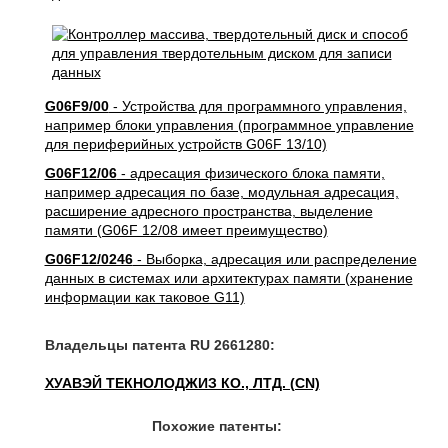
G06F9/00
- Устройства для программного управления,
например блоки управления (программное управление
для периферийных устройств G06F 13/10)
G06F12/06
- адресация физического блока памяти,
например адресация по базе, модульная адресация,
расширение адресного пространства, выделение
памяти (G06F 12/08 имеет преимущество)
G06F12/0246
- Выборка, адресация или распределение
данных в системах или архитектурах памяти (хранение
информации как таковое G11)
Владельцы патента RU 2661280:
ХУАВЭЙ ТЕКНОЛОДЖИЗ КО., ЛТД. (CN)
Похожие патенты: