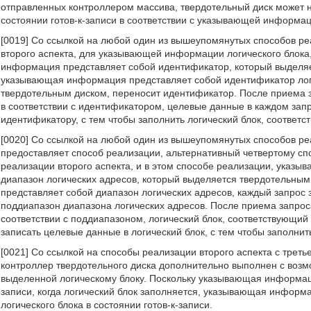
отправленных контроллером массива, твердотельный диск может н
состоянии готов-к-записи в соответствии с указывающей информа
[0019] Со ссылкой на любой один из вышеупомянутых способов реа
второго аспекта, для указывающей информации логического блок
информация представляет собой идентификатор, который выделяе
указывающая информация представляет собой идентификатор логи
твердотельным диском, переносит идентификатор. После приема з
в соответствии с идентификатором, целевые данные в каждом запр
идентификатору, с тем чтобы заполнить логический блок, соответ
[0020] Со ссылкой на любой один из вышеупомянутых способов ре
предоставляет способ реализации, альтернативный четвертому спос
реализации второго аспекта, и в этом способе реализации, указы
диапазон логических адресов, который выделяется твердотельны
представляет собой диапазон логических адресов, каждый запрос
поддиапазон диапазона логических адресов. После приема запрос
соответствии с поддиапазоном, логический блок, соответствующи
записать целевые данные в логический блок, с тем чтобы заполнить
[0021] Со ссылкой на способы реализации второго аспекта с треть
контроллер твердотельного диска дополнительно выполнен с во
выделенной логическому блоку. Поскольку указывающая информаци
записи, когда логический блок заполняется, указывающая информа
логического блока в состоянии готов-к-записи.