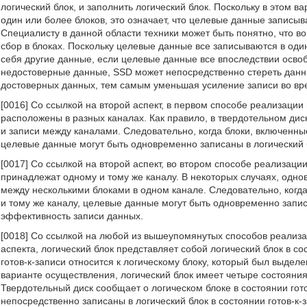
логический блок, и заполнить логический блок. Поскольку в этом 
один или более блоков, это означает, что целевые данные записыв
Специалисту в данной области техники может быть понятно, что в
сбор в блоках. Поскольку целевые данные все записываются в один
себя другие данные, если целевые данные все впоследствии освоб
недостоверные данные, SSD может непосредственно стереть данны
достоверных данных, тем самым уменьшая усиление записи во вр
[0016] Со ссылкой на второй аспект, в первом способе реализации 
расположены в разных каналах. Как правило, в твердотельном ди
и записи между каналами. Следовательно, когда блоки, включенны
целевые данные могут быть одновременно записаны в логический 
[0017] Со ссылкой на второй аспект, во втором способе реализации
принадлежат одному и тому же каналу. В некоторых случаях, одно
между несколькими блоками в одном канале. Следовательно, когда
и тому же каналу, целевые данные могут быть одновременно запис
эффективность записи данных.
[0018] Со ссылкой на любой из вышеупомянутых способов реализац
аспекта, логический блок представляет собой логический блок в сос
готов-к-записи относится к логическому блоку, который был выде
варианте осуществления, логический блок имеет четыре состояния
Твердотельный диск сообщает о логическом блоке в состоянии гото
непосредственно записаны в логический блок в состоянии готов-к-