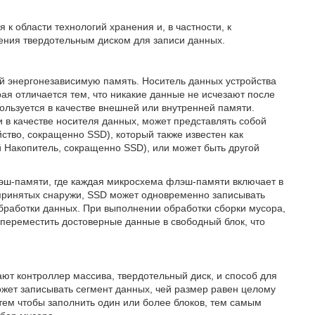
к области технологий хранения и, в частности, к
ления твердотельным диском для записи данных.
й энергонезависимую память. Носитель данных устройства
я отличается тем, что никакие данные не исчезают после
льзуется в качестве внешней или внутренней памяти.
в качестве носителя данных, может представлять собой
ство, сокращенно SSD), который также известен как
 Накопитель, сокращенно SSD), или может быть другой
лэш-памяти, где каждая микросхема флэш-памяти включает в
, принятых снаружи, SSD может одновременно записывать
бработки данных. При выполнении обработки сборки мусора,
 переместить достоверные данные в свободный блок, что
ют контроллер массива, твердотельный диск, и способ для
жет записывать сегмент данных, чей размер равен целому
 тем чтобы заполнить один или более блоков, тем самым