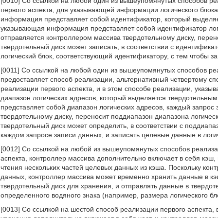
[0010] Со ссылкой на любой один из вышеупомянутых способов ре
первого аспекта, для указывающей информации логического блок
информация представляет собой идентификатор, который выделяе
указывающая информация представляет собой идентификатор логи
отправляется контроллером массива твердотельному диску, перен
твердотельный диск может записать, в соответствии с идентифика
логический блок, соответствующий идентификатору, с тем чтобы з
[0011] Со ссылкой на любой один из вышеупомянутых способов ре
предоставляет способ реализации, альтернативный четвертому спо
реализации первого аспекта, и в этом способе реализации, указы
диапазон логических адресов, который выделяется твердотельны
представляет собой диапазон логических адресов, каждый запрос
твердотельному диску, переносит поддиапазон диапазона логичес
твердотельный диск может определить, в соответствии с поддиап
каждом запросе записи данных, и записать целевые данные в логич
[0012] Со ссылкой на любой из вышеупомянутых способов реализа
аспекта, контроллер массива дополнительно включает в себя кэш
чтения нескольких частей целевых данных из кэша. Поскольку кон
данных, контроллер массива может временно хранить данные в кэ
твердотельный диск для хранения, и отправлять данные в твердоте
определенного водяного знака (например, размера логического бл
[0013] Со ссылкой на шестой способ реализации первого аспекта,