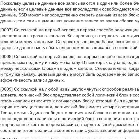
Поскольку целевые данные все записываются в один или более бло
данные, если целевые данные все впоследствии освобождаются ко
данные, SSD может непосредственно стереть данные из всех блок
данных, тем самым уменьшая усиление записи во время сборки м
[0007] Со ссылкой на первый аспект, в первом способе реализации 
расположены в разных каналах. Как правило, в твердотельном ди
и записи между каналами. Следовательно, когда блоки, включенны
целевые данные могут быть одновременно записаны в логический 
[0008] Со ссылкой на первый аспект, во втором способе реализации
принадлежат одному и тому же каналу. В некоторых случаях, одно
между несколькими блоками в одном канале. Следовательно, когда
и тому же каналу, целевые данные могут быть одновременно запис
эффективность записи данных.
[0009] Со ссылкой на любой из вышеупомянутых способов реализац
аспекта, логический блок представляет собой логический блок в сос
готов-к-записи относится к логическому блоку, который был выде
варианте осуществления, логический блок имеет четыре состояния
Твердотельный диск сообщает о логическом блоке в состоянии гото
непосредственно записаны в логический блок в состоянии готов-к-
отправленных контроллером массива, твердотельный диск может н
состоянии готов-к-записи в соответствии с указывающей информа