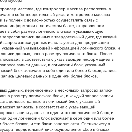
сбор мусора.
нтроллер массива, где контроллер массива расположен в
чает в себя твердотельный диск, и контроллер массива
зи выполнен с возможностью осуществлять связь с
иема информации о логическом блоке, отправленном
ает в себя размер логического блока и указывающую
 запросов записи данных в твердотельный диск, где каждый
й запрос записи данных используется для предписания
к, указанный указывающей информацией логического блока, и
записи данных, равна размеру логического блока. После
записывает, в соответствии с указывающей информацией в
апросе записи данных, в логический блок, указанный
еский блок включает в себя один или более блоков, запись
 запись целевых данных в один или более блоков,
левых данных, перенесенных в нескольких запросах записи
авна размеру логического блока, и каждый запрос записи
сать целевые данные в логический блок, указанный
 может записать, в соответствии с указывающей
росах записи данных, в один и тот же логический блок, и
ния один логический блок включает в себя один или более
и более блоков, и эти блоки заполняются. Специалисту в
мусора твердотельный диск осуществляет сбор в блоках.