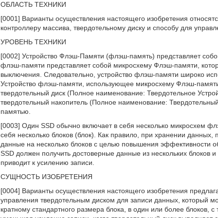
ОБЛАСТЬ ТЕХНИКИ
[0001] Варианты осуществления настоящего изобретения относятся 
контроллеру массива, твердотельному диску и способу для управ
УРОВЕНЬ ТЕХНИКИ
[0002] Устройство Флэш-Памяти (флэш-память) представляет собо
флэш-памяти представляет собой микросхему Флэш-памяти, котора
выключения. Следовательно, устройство флэш-памяти широко испо
Устройство флэш-памяти, использующее микросхему Флэш-памяти 
твердотельный диск (Полное наименование: Твердотельное Устрой
твердотельный накопитель (Полное наименование: Твердотельный
памятью.
[0003] Один SSD обычно включает в себя несколько микросхем ф
себя несколько блоков (блок). Как правило, при хранении данных
данные на несколько блоков с целью повышения эффективности о
SSD должен получить достоверные данные из нескольких блоков и
приводит к усилению записи.
СУЩНОСТЬ ИЗОБРЕТЕНИЯ
[0004] Варианты осуществления настоящего изобретения предлага
управления твердотельным диском для записи данных, который мо
кратному стандартного размера блока, в один или более блоков, с