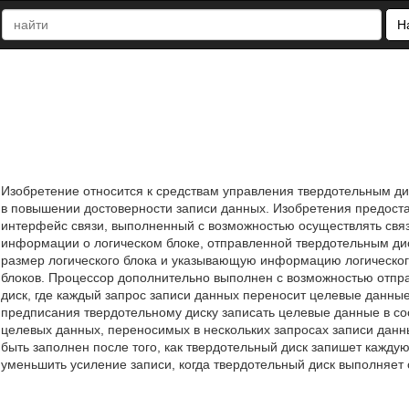
Н
Изобретение относится к средствам управления твердотельным ди
в повышении достоверности записи данных. Изобретения предост
интерфейс связи, выполненный с возможностью осуществлять свя
информации о логическом блоке, отправленной твердотельным дис
размер логического блока и указывающую информацию логического 
блоков. Процессор дополнительно выполнен с возможностью отпра
диск, где каждый запрос записи данных переносит целевые данные
предписания твердотельному диску записать целевые данные в со
целевых данных, переносимых в нескольких запросах записи данны
быть заполнен после того, как твердотельный диск запишет каждую
уменьшить усиление записи, когда твердотельный диск выполняет о