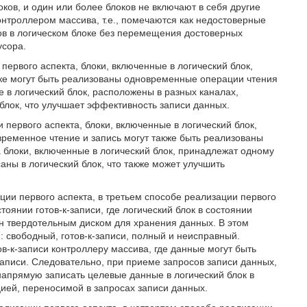
ков, и один или более блоков не включают в себя другие
нтроллером массива, т.е., помечаются как недостоверные
ов в логическом блоке без перемещения достоверных
усора.
первого аспекта, блоки, включенные в логический блок,
ске могут быть реализованы одновременные операции чтения
е в логический блок, расположены в разных каналах,
блок, что улучшает эффективность записи данных.
 первого аспекта, блоки, включенные в логический блок,
временное чтение и запись могут также быть реализованы
 блоки, включенные в логический блок, принадлежат одному
аны в логический блок, что также может улучшить
ии первого аспекта, в третьем способе реализации первого
тоянии готов-к-записи, где логический блок в состоянии
лен твердотельным диском для хранения данных. В этом
: свободный, готов-к-записи, полный и неисправный.
в-к-записи контроллеру массива, где данные могут быть
записи. Следовательно, при приеме запросов записи данных,
апрямую записать целевые данные в логический блок в
цией, переносимой в запросах записи данных.