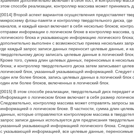
хранения дополнительно включает в себя хост, и контроллер мас
этом способе реализации, контроллер массива может принимать да
[0014] Второй аспект вариантов осуществления предоставляет тве
микросхему флэш-памяти и контроллер твердотельного диска, где
каналов, и каждый канал включает в себя несколько блоков; конт
отправки информации о логическом блоке в контроллер массива, 
логического блока и указывающую информацию логического блока; 
дополнительно выполнен с возможностью приема нескольких запр
где каждый запрос записи данных переносит целевые данные, и к
твердотельному диску записать целевые данные в логический бло
Кроме того, сумма длин целевых данных, переносимых в нескольки
блока; и контроллер твердотельного диска затем записывает целе
логический блок, указанный указывающей информацией. Следует от
один или более блоков, запись целевых данных в логический блок
один или более блоков, включенных в логический блок.
[0015] В этом способе реализации, твердотельный диск передает
Информация о логическом блоке включает в себя размер логическ
Следовательно, контроллер массива может отправлять запросы зап
информацией о логическом блоке. В частности, сумма длин целев
данных, которые отправляются контроллером массива в твердотель
запрос записи данных используется для предписания твердотельно
указанный указывающей информацией логического блока. Следоват
с указывающей информацией, все целевые данные, переносимые в 