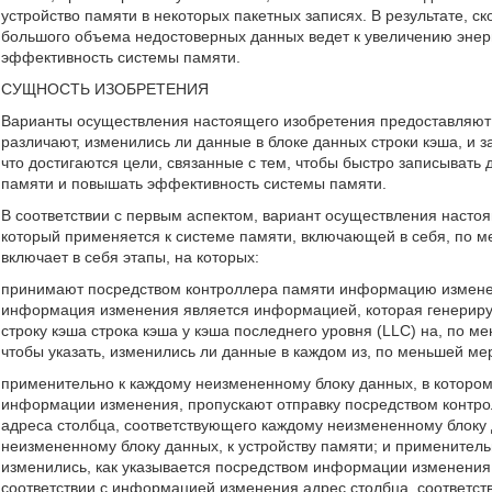
устройство памяти в некоторых пакетных записях. В результате, ск
большого объема недостоверных данных ведет к увеличению эне
эффективность системы памяти.
СУЩНОСТЬ ИЗОБРЕТЕНИЯ
Варианты осуществления настоящего изобретения предоставляют 
различают, изменились ли данные в блоке данных строки кэша, и з
что достигаются цели, связанные с тем, чтобы быстро записыват
памяти и повышать эффективность системы памяти.
В соответствии с первым аспектом, вариант осуществления насто
который применяется к системе памяти, включающей в себя, по м
включает в себя этапы, на которых:
принимают посредством контроллера памяти информацию изменен
информация изменения является информацией, которая генерирует
строку кэша строка кэша у кэша последнего уровня (LLC) на, по м
чтобы указать, изменились ли данные в каждом из, по меньшей мер
применительно к каждому неизмененному блоку данных, в котором
информации изменения, пропускают отправку посредством контро
адреса столбца, соответствующего каждому неизмененному блоку 
неизмененному блоку данных, к устройству памяти; и применител
изменились, как указывается посредством информации изменения
соответствии с информацией изменения адрес столбца, соответс