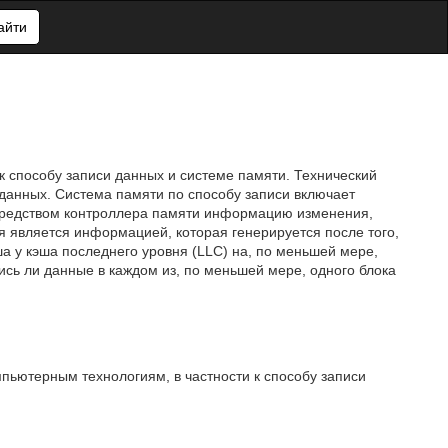
айти
к способу записи данных и системе памяти. Технический
 данных. Система памяти по способу записи включает
осредством контроллера памяти информацию изменения,
 является информацией, которая генерируется после того,
эша у кэша последнего уровня (LLC) на, по меньшей мере,
лись ли данные в каждом из, по меньшей мере, одного блока
пьютерным технологиям, в частности к способу записи