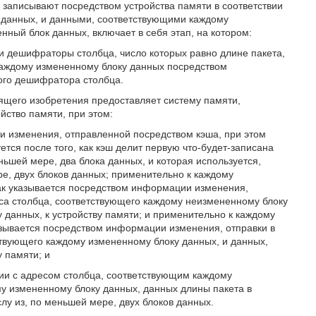
 записывают посредством устройства памяти в соответствии
 данных, и данными, соответствующими каждому
ный блок данных, включает в себя этап, на котором:
 и дешифраторы столбца, число которых равно длине пакета,
каждому измененному блоку данных посредством
ого дешифратора столбца.
оящего изобретения предоставляет систему памяти,
йство памяти, при этом:
 изменения, отправленной посредством кэша, при этом
ся после того, как кэш делит первую что-будет-записана
еньшей мере, два блока данных, и которая используется,
ре, двух блоков данных; применительно к каждому
как указывается посредством информации изменения,
са столбца, соответствующего каждому неизмененному блоку
 данных, к устройству памяти; и применительно к каждому
азывается посредством информации изменения, отправки в
твующего каждому измененному блоку данных, и данных,
 памяти; и
вии с адресом столбца, соответствующим каждому
у измененному блоку данных, данных длины пакета в
лу из, по меньшей мере, двух блоков данных.