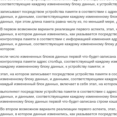
соответствующие каждому измененному блоку данных, к устройств
записывают посредством устройства памяти в соответствии с адр
данных, и данными, соответствующими каждому измененному блок
данных, при этом длина пакета равна числу из, по меньшей мере, 
В первом возможном варианте реализации первого аспекта, этап,
данных, в котором данные изменились, как указывается посредс
контроллера памяти в соответствии с информацией изменения ад
данных, и данные, соответствующие каждому измененному блоку да
котором:
если число измененных блоков данных первой что-будет-записана 
контроллера памяти адрес столбца, соответствующий каждому из
каждому измененному блоку данных, к устройству памяти; и
этап, на котором записывают посредством устройства памяти в со
измененному блоку данных, и данными, соответствующими каждом
каждый измененный блок данных, включает в себя этап, на которо
выполняют посредством устройства памяти в соответствии с адре
данных, и данными, соответствующими каждому измененному блок
измененному блоку данных первой что-будет-записана строки кэша
Во втором возможном варианте реализации первого аспекта, этап
данных, в котором данные изменились, как указывается посредс