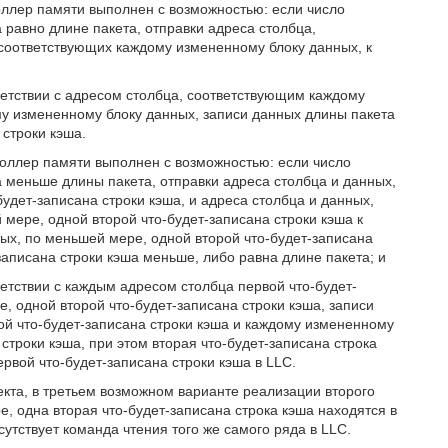
оллер памяти выполнен с возможностью: если число
 равно длине пакета, отправки адреса столбца,
соответствующих каждому измененному блоку данных, к
етствии с адресом столбца, соответствующим каждому
у измененному блоку данных, записи данных длины пакета
строки кэша.
роллер памяти выполнен с возможностью: если число
 меньше длины пакета, отправки адреса столбца и данных,
дет-записана строки кэша, и адреса столбца и данных,
мере, одной второй что-будет-записана строки кэша к
ых, по меньшей мере, одной второй что-будет-записана
записана строки кэша меньше, либо равна длине пакета; и
етствии с каждым адресом столбца первой что-будет-
, одной второй что-будет-записана строки кэша, записи
й что-будет-записана строки кэша и каждому измененному
строки кэша, при этом вторая что-будет-записана строка
рвой что-будет-записана строки кэша в LLC.
екта, в третьем возможном варианте реализации второго
е, одна вторая что-будет-записана строка кэша находятся в
сутствует команда чтения того же самого ряда в LLC.