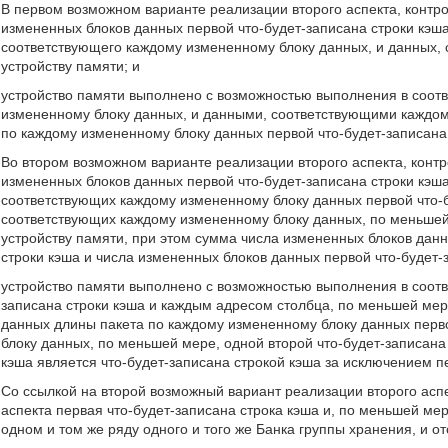
В первом возможном варианте реализации второго аспекта, контр
измененных блоков данных первой что-будет-записана строки кэша
соответствующего каждому измененному блоку данных, и данных, 
устройству памяти; и
устройство памяти выполнено с возможностью выполнения в соотв
измененному блоку данных, и данными, соответствующими каждом
по каждому измененному блоку данных первой что-будет-записана 
Во втором возможном варианте реализации второго аспекта, конт
измененных блоков данных первой что-будет-записана строки кэша
соответствующих каждому измененному блоку данных первой что-бу
соответствующих каждому измененному блоку данных, по меньшей 
устройству памяти, при этом сумма числа измененных блоков данн
строки кэша и числа измененных блоков данных первой что-будет-
устройство памяти выполнено с возможностью выполнения в соотв
записана строки кэша и каждым адресом столбца, по меньшей мере
данных длины пакета по каждому измененному блоку данных перво
блоку данных, по меньшей мере, одной второй что-будет-записана 
кэша является что-будет-записана строкой кэша за исключением пе
Со ссылкой на второй возможный вариант реализации второго асп
аспекта первая что-будет-записана строка кэша и, по меньшей мер
одном и том же ряду одного и того же Банка группы хранения, и от