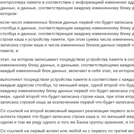
контроллера памяти в соответствии с информацией изменения ад
данных, и данные, соответствующие каждому измененному блоку да
котором:
если число измененных блоков данных первой что-будет-записана
столбца и данные, соответствующие каждому измененному блоку д
столбца и данные, соответствующие каждому измененному блоку д
строки кэша к устройству памяти, при этом сумма числа измененн
записана строки кэша и числа измененных блоков данных первой 
пакета; и
этап, на котором записывают посредством устройства памяти в со
измененному блоку данных, и данными, соответствующими каждом
каждый измененный блок данных, включает в себя этап, на которо
выполняют посредством устройства памяти в соответствии с кажды
каждым адресом столбца, по меньшей мере, одной второй что-буде
каждому измененному блоку данных первой что-будет-записана ст
мере, одной второй что-будет-записана строки кэша, при этом втор
записана строкой кэша за исключением первой что-будет-записана
Со ссылкой на второй возможный вариант реализации первого асп
аспекта первая что-будет-записана строка кэша и, по меньшей мер
одном и том же ряду одного и того же Банка группы хранения, и от
Со ссылкой на первый аспект или любой из с первого по третий в