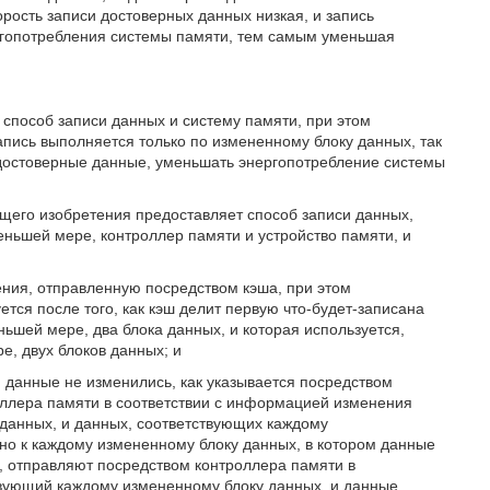
орость записи достоверных данных низкая, и запись
ргопотребления системы памяти, тем самым уменьшая
способ записи данных и систему памяти, при этом
апись выполняется только по измененному блоку данных, так
ь достоверные данные, уменьшать энергопотребление системы
ящего изобретения предоставляет способ записи данных,
еньшей мере, контроллер памяти и устройство памяти, и
ия, отправленную посредством кэша, при этом
ся после того, как кэш делит первую что-будет-записана
еньшей мере, два блока данных, и которая используется,
е, двух блоков данных; и
 данные не изменились, как указывается посредством
ллера памяти в соответствии с информацией изменения
данных, и данных, соответствующих каждому
ьно к каждому измененному блоку данных, в котором данные
, отправляют посредством контроллера памяти в
твующий каждому измененному блоку данных, и данные,