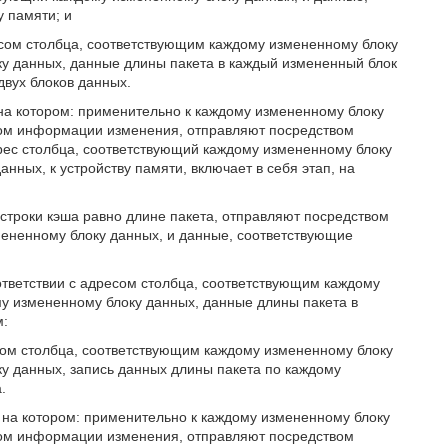
у памяти; и
есом столбца, соответствующим каждому измененному блоку
у данных, данные длины пакета в каждый измененный блок
двух блоков данных.
 на котором: применительно к каждому измененному блоку
твом информации изменения, отправляют посредством
рес столбца, соответствующий каждому измененному блоку
нных, к устройству памяти, включает в себя этап, на
строки кэша равно длине пакета, отправляют посредством
мененному блоку данных, и данные, соответствующие
ответствии с адресом столбца, соответствующим каждому
у измененному блоку данных, данные длины пакета в
м:
сом столбца, соответствующим каждому измененному блоку
у данных, запись данных длины пакета по каждому
.
, на котором: применительно к каждому измененному блоку
твом информации изменения, отправляют посредством