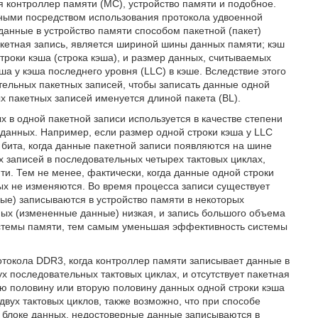
 контроллер памяти (MC), устройство памяти и подобное.
ными посредством использования протокола удвоенной
данные в устройство памяти способом пакетной (пакет)
акетная запись, является шириной шины данных памяти; кэш
троки кэша (строка кэша), и размер данных, считываемых
а у кэша последнего уровня (LLC) в кэше. Вследствие этого
тельных пакетных записей, чтобы записать данные одной
х пакетных записей именуется длиной пакета (BL).
ых в одной пакетной записи используется в качестве степени
в данных. Например, если размер одной строки кэша у LLC
 бита, когда данные пакетной записи появляются на шине
 записей в последовательных четырех тактовых циклах,
ти. Тем не менее, фактически, когда данные одной строки
ых не изменяются. Во время процесса записи существует
ые) записываются в устройство памяти в некоторых
нных (измененные данные) низкая, и запись большого объема
истемы памяти, тем самым уменьшая эффективность системы
отокола DDR3, когда контроллер памяти записывает данные в
ух последовательных тактовых циклах, и отсутствует пакетная
ую половину или вторую половину данных одной строки кэша
двух тактовых циклов, также возможно, что при способе
в блоке данных, недостоверные данные записываются в