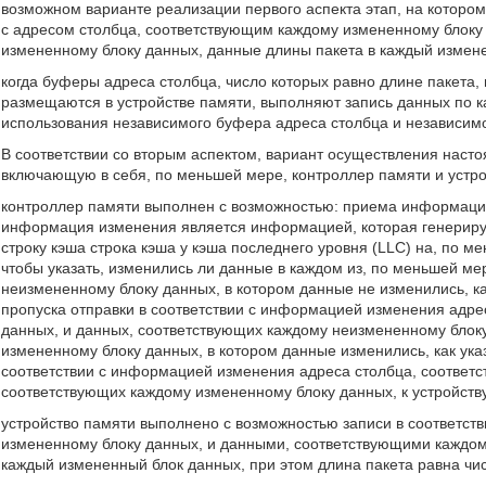
возможном варианте реализации первого аспекта этап, на котором
с адресом столбца, соответствующим каждому измененному блоку
измененному блоку данных, данные длины пакета в каждый изменен
когда буферы адреса столбца, число которых равно длине пакета,
размещаются в устройстве памяти, выполняют запись данных по 
использования независимого буфера адреса столбца и независим
В соответствии со вторым аспектом, вариант осуществления наст
включающую в себя, по меньшей мере, контроллер памяти и устро
контроллер памяти выполнен с возможностью: приема информации
информация изменения является информацией, которая генерирует
строку кэша строка кэша у кэша последнего уровня (LLC) на, по м
чтобы указать, изменились ли данные в каждом из, по меньшей ме
неизмененному блоку данных, в котором данные не изменились, 
пропуска отправки в соответствии с информацией изменения адре
данных, и данных, соответствующих каждому неизмененному блоку
измененному блоку данных, в котором данные изменились, как ук
соответствии с информацией изменения адреса столбца, соответс
соответствующих каждому измененному блоку данных, к устройству
устройство памяти выполнено с возможностью записи в соответст
измененному блоку данных, и данными, соответствующими каждом
каждый измененный блок данных, при этом длина пакета равна чис