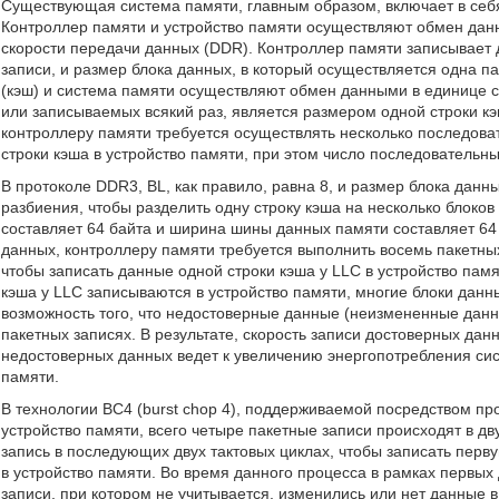
Существующая система памяти, главным образом, включает в себя
Контроллер памяти и устройство памяти осуществляют обмен дан
скорости передачи данных (DDR). Контроллер памяти записывает 
записи, и размер блока данных, в который осуществляется одна п
(кэш) и система памяти осуществляют обмен данными в единице с
или записываемых всякий раз, является размером одной строки кэш
контроллеру памяти требуется осуществлять несколько последова
строки кэша в устройство памяти, при этом число последовательны
В протоколе DDR3, BL, как правило, равна 8, и размер блока данн
разбиения, чтобы разделить одну строку кэша на несколько блоко
составляет 64 байта и ширина шины данных памяти составляет 64
данных, контроллеру памяти требуется выполнить восемь пакетных
чтобы записать данные одной строки кэша у LLC в устройство памя
кэша у LLC записываются в устройство памяти, многие блоки данн
возможность того, что недостоверные данные (неизмененные данн
пакетных записях. В результате, скорость записи достоверных да
недостоверных данных ведет к увеличению энергопотребления с
памяти.
В технологии BC4 (burst chop 4), поддерживаемой посредством пр
устройство памяти, всего четыре пакетные записи происходят в дв
запись в последующих двух тактовых циклах, чтобы записать перв
в устройство памяти. Во время данного процесса в рамках первых 
записи, при котором не учитывается, изменились или нет данные 