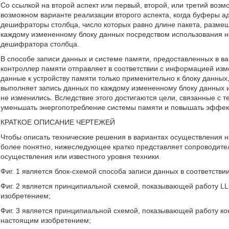
Со ссылкой на второй аспект или первый, второй, или третий возм
возможном варианте реализации второго аспекта, когда буферы ад
дешифраторы столбца, число которых равно длине пакета, размещ
каждому измененному блоку данных посредством использования н
дешифратора столбца.
В способе записи данных и системе памяти, предоставленных в в
контроллер памяти отправляет в соответствии с информацией изм
данные к устройству памяти только применительно к блоку данных,
выполняет запись данных по каждому измененному блоку данных и 
не изменились. Вследствие этого достигаются цели, связанные с 
уменьшать энергопотребление системы памяти и повышать эффек
КРАТКОЕ ОПИСАНИЕ ЧЕРТЕЖЕЙ
Чтобы описать технические решения в вариантах осуществления н
более понятно, нижеследующее кратко представляет сопроводите
осуществления или известного уровня техники.
Фиг. 1 является блок-схемой способа записи данных в соответств
Фиг. 2 является принципиальной схемой, показывающей работу LL
изобретением;
Фиг. 3 является принципиальной схемой, показывающей работу кон
настоящим изобретением;