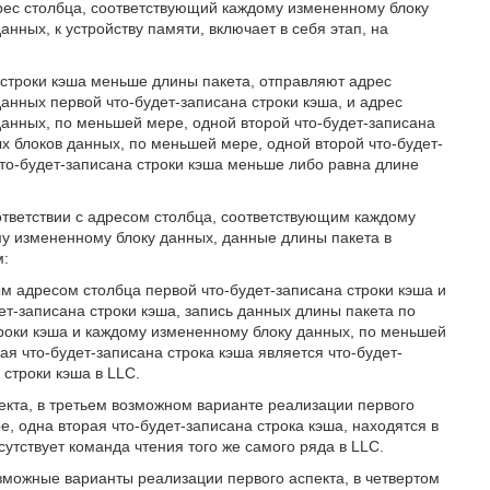
рес столбца, соответствующий каждому измененному блоку
нных, к устройству памяти, включает в себя этап, на
 строки кэша меньше длины пакета, отправляют адрес
анных первой что-будет-записана строки кэша, и адрес
анных, по меньшей мере, одной второй что-будет-записана
ых блоков данных, по меньшей мере, одной второй что-будет-
что-будет-записана строки кэша меньше либо равна длине
ответствии с адресом столбца, соответствующим каждому
у измененному блоку данных, данные длины пакета в
м:
м адресом столбца первой что-будет-записана строки кэша и
т-записана строки кэша, запись данных длины пакета по
роки кэша и каждому измененному блоку данных, по меньшей
ая что-будет-записана строка кэша является что-будет-
 строки кэша в LLC.
екта, в третьем возможном варианте реализации первого
е, одна вторая что-будет-записана строка кэша, находятся в
сутствует команда чтения того же самого ряда в LLC.
озможные варианты реализации первого аспекта, в четвертом