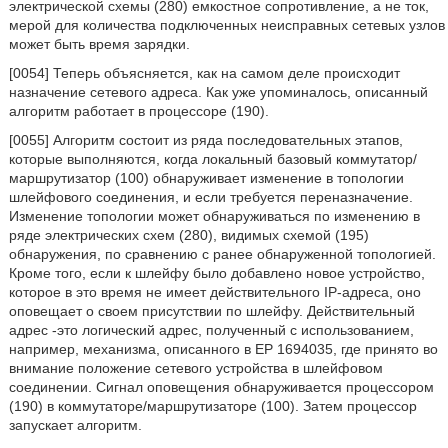
электрической схемы (280) емкостное сопротивление, а не ток,
мерой для количества подключенных неисправных сетевых узлов
может быть время зарядки.
[0054] Теперь объясняется, как на самом деле происходит
назначение сетевого адреса. Как уже упоминалось, описанный
алгоритм работает в процессоре (190).
[0055] Алгоритм состоит из ряда последовательных этапов,
которые выполняются, когда локальный базовый коммутатор/
маршрутизатор (100) обнаруживает изменение в топологии
шлейфового соединения, и если требуется переназначение.
Изменение топологии может обнаруживаться по изменению в
ряде электрических схем (280), видимых схемой (195)
обнаружения, по сравнению с ранее обнаруженной топологией.
Кроме того, если к шлейфу было добавлено новое устройство,
которое в это время не имеет действительного IP-адреса, оно
оповещает о своем присутствии по шлейфу. Действительный
адрес -это логический адрес, полученный с использованием,
например, механизма, описанного в ЕР 1694035, где принято во
внимание положение сетевого устройства в шлейфовом
соединении. Сигнал оповещения обнаруживается процессором
(190) в коммутаторе/маршрутизаторе (100). Затем процессор
запускает алгоритм.