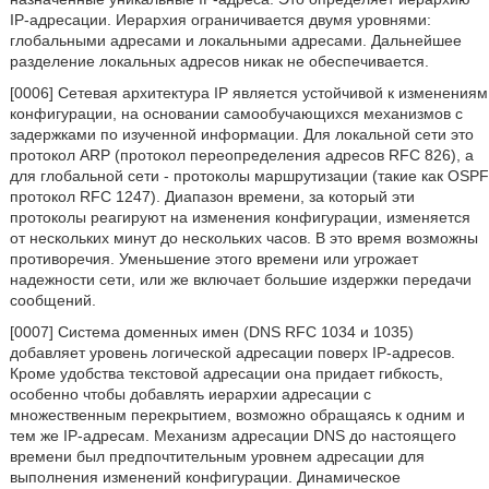
IP-адресации. Иерархия ограничивается двумя уровнями:
глобальными адресами и локальными адресами. Дальнейшее
разделение локальных адресов никак не обеспечивается.
[0006] Сетевая архитектура IP является устойчивой к изменениям
конфигурации, на основании самообучающихся механизмов с
задержками по изученной информации. Для локальной сети это
протокол ARP (протокол переопределения адресов RFC 826), а
для глобальной сети - протоколы маршрутизации (такие как OSPF
протокол RFC 1247). Диапазон времени, за который эти
протоколы реагируют на изменения конфигурации, изменяется
от нескольких минут до нескольких часов. В это время возможны
противоречия. Уменьшение этого времени или угрожает
надежности сети, или же включает большие издержки передачи
сообщений.
[0007] Система доменных имен (DNS RFC 1034 и 1035)
добавляет уровень логической адресации поверх IP-адресов.
Кроме удобства текстовой адресации она придает гибкость,
особенно чтобы добавлять иерархии адресации с
множественным перекрытием, возможно обращаясь к одним и
тем же IP-адресам. Механизм адресации DNS до настоящего
времени был предпочтительным уровнем адресации для
выполнения изменений конфигурации. Динамическое