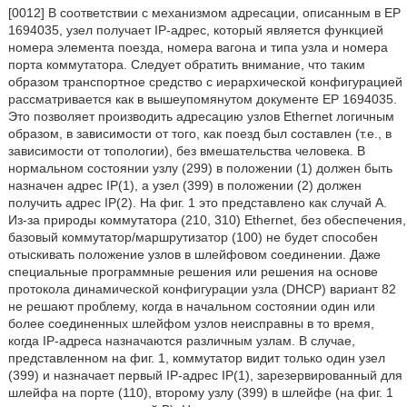
[0012] В соответствии с механизмом адресации, описанным в ЕР
1694035, узел получает IP-адрес, который является функцией
номера элемента поезда, номера вагона и типа узла и номера
порта коммутатора. Следует обратить внимание, что таким
образом транспортное средство с иерархической конфигурацией
рассматривается как в вышеупомянутом документе ЕР 1694035.
Это позволяет производить адресацию узлов Ethernet логичным
образом, в зависимости от того, как поезд был составлен (т.е., в
зависимости от топологии), без вмешательства человека. В
нормальном состоянии узлу (299) в положении (1) должен быть
назначен адрес IP(1), а узел (399) в положении (2) должен
получить адрес IP(2). На фиг. 1 это представлено как случай А.
Из-за природы коммутатора (210, 310) Ethernet, без обеспечения,
базовый коммутатор/маршрутизатор (100) не будет способен
отыскивать положение узлов в шлейфовом соединении. Даже
специальные программные решения или решения на основе
протокола динамической конфигурации узла (DHCP) вариант 82
не решают проблему, когда в начальном состоянии один или
более соединенных шлейфом узлов неисправны в то время,
когда IP-адреса назначаются различным узлам. В случае,
представленном на фиг. 1, коммутатор видит только один узел
(399) и назначает первый IP-адрес IP(1), зарезервированный для
шлейфа на порте (110), второму узлу (399) в шлейфе (на фиг. 1