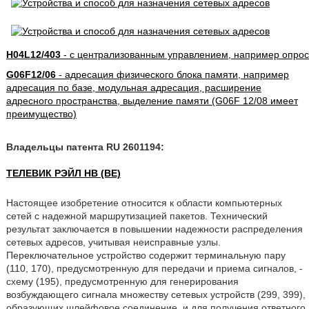
H04L12/403
- с централизованным управлением, например опрос
G06F12/06
- адресация физического блока памяти, например
адресация по базе, модульная адресация, расширение
адресного пространства, выделение памяти (G06F 12/08 имеет
преимущество)
Владельцы патента RU 2601194:
ТЕЛЕВИК РЭЙЛ НВ (BE)
Настоящее изобретение относится к области компьютерных
сетей с надежной маршрутизацией пакетов. Технический
результат заключается в повышении надежности распределения
сетевых адресов, учитывая неисправные узлы.
Переключательное устройство содержит терминальную пару
(110, 170), предусмотренную для передачи и приема сигналов, -
схему (195), предусмотренную для генерирования
возбуждающего сигнала множеству сетевых устройств (299, 399),
образующих шлейфовое соединение, и для получения ответного