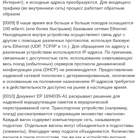
Интернет), и исходные адреса преобразуются. Для входящего
трафика (во внутреннюю сеть) процесс работает обратным
образом.
[0009] В наше время все больше и больше поездов оснащается
100 мбит/с (или более быстрыми) базовыми сетями Ethernet.
Находящиеся внутри устройства осуществляют связь друг с
другом с помощью различных протоколов, используя базовую
сеть Ethernet (UDP, TCP/IP и т.п.). Для обращения по адресу к
различным устройствам используются IP-адреса. По причинам,
связанным с доступностью сети, использование охватывающих
весь поезд (избыточных) серверов протокола динамической
конфигурации узла (DHCP) не рекомендуется. Предоставление
надежной сетевой топологии с детерминированным, логическим
и основанным на положении назначением IP-адресов требуется
и в действительности доступно на рынке в настоящее время.
[0010] Документ ЕР 1694035-А1 раскрывает решение для
надежной маршрутизации пакетов в иерархической
перестраиваемой сети. Транспортное устройство (например,
поезд) рассматривается содержащим множество «вагонов».
Каждый вагон содержит компьютерную сеть, называемую
подсетью. Отдельные вагоны могут объединяться в подсоставы
(элементы), благодаря чему подсети объединяются. Количество
вагонов в таком подсоставе, так же как и устройство вагонов,