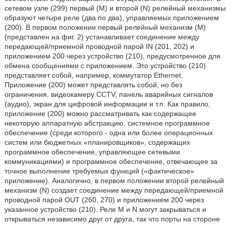
сетевом узле (299) первый (М) и второй (N) релейный механизмы
образуют четыре реле (два по два), управляемых приложением
(200). В первом положении первый релейный механизм (М)
(представлен на фиг. 2) устанавливает соединение между
передающей/приемной проводной парой IN (201, 202) и
приложением 200 через устройство (210), предусмотренное для
обмена сообщениями с приложением. Это устройство (210)
представляет собой, например, коммутатор Ethernet.
Приложение (200) может представлять собой, но без
ограничения, видеокамеру CCTV, панель аварийных сигналов
(аудио), экран для цифровой информации и т.п. Как правило,
приложение (200) можно рассматривать как содержащее
некоторую аппаратную абстракцию, системное программное
обеспечение (среди которого - одна или более операционных
систем или бюджетных «планировщиков», содержащих
программное обеспечение, управляющее сетевыми
коммуникациями) и программное обеспечение, отвечающее за
точное выполнение требуемых функций («фактическое»
приложение). Аналогично, в первом положении второй релейный
механизм (N) создает соединение между передающей/приемной
проводной парой OUT (260, 270) и приложением 200 через
указанное устройство (210). Реле Μ и N могут закрываться и
открываться независимо друг от друга, так что порты на стороне