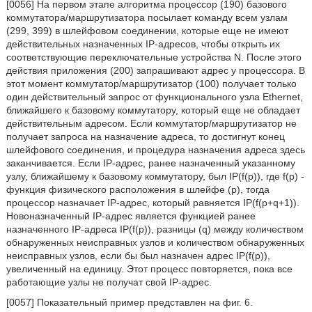
[0056] На первом этапе алгоритма процессор (190) базового
коммутатора/маршрутизатора посылает команду всем узлам
(299, 399) в шлейфовом соединении, которые еще не имеют
действительных назначенных IP-адресов, чтобы открыть их
соответствующие переключательные устройства N. После этого
действия приложения (200) запрашивают адрес у процессора. В
этот момент коммутатор/маршрутизатор (100) получает только
один действительный запрос от функционального узла Ethernet,
ближайшего к базовому коммутатору, который еще не обладает
действительным адресом. Если коммутатор/маршрутизатор не
получает запроса на назначение адреса, то достигнут конец
шлейфового соединения, и процедура назначения адреса здесь
заканчивается. Если IP-адрес, ранее назначенный указанному
узлу, ближайшему к базовому коммутатору, был IP(f(p)), где f(p) -
функция физического расположения в шлейфе (р), тогда
процессор назначает IP-адрес, который равняется IP(f(p+q+1)).
Новоназначенный IP-адрес является функцией ранее
назначенного IP-адреса IP(f(p)), разницы (q) между количеством
обнаруженных неисправных узлов и количеством обнаруженных
неисправных узлов, если бы был назначен адрес IP(f(p)),
увеличенный на единицу. Этот процесс повторяется, пока все
работающие узлы не получат свой IP-адрес.
[0057] Показательный пример представлен на фиг. 6.