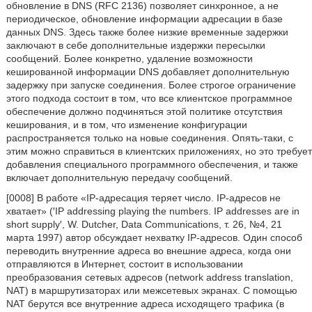
обновление в DNS (RFC 2136) позволяет синхронное, а не
периодическое, обновление информации адресации в базе
данных DNS. Здесь также более низкие временные задержки
заключают в себе дополнительные издержки пересылки
сообщений. Более конкретно, удаление возможности
кешированной информации DNS добавляет дополнительную
задержку при запуске соединения. Более строгое ограничение
этого подхода состоит в том, что все клиентское программное
обеспечение должно подчиняться этой политике отсутствия
кеширования, и в том, что изменение конфигурации
распространяется только на новые соединения. Опять-таки, с
этим можно справиться в клиентских приложениях, но это требует
добавления специального программного обеспечения, и также
включает дополнительную передачу сообщений.
[0008] В работе «IP-адресация теряет число. IP-адресов не
хватает» (′IP addressing playing the numbers. IP addresses are in
short supply′, W. Dutcher, Data Communications, т. 26, №4, 21
марта 1997) автор обсуждает нехватку IP-адресов. Один способ
переводить внутренние адреса во внешние адреса, когда они
отправляются в Интернет, состоит в использовании
преобразования сетевых адресов (network address translation,
NAT) в маршрутизаторах или межсетевых экранах. С помощью
NAT берутся все внутренние адреса исходящего трафика (в