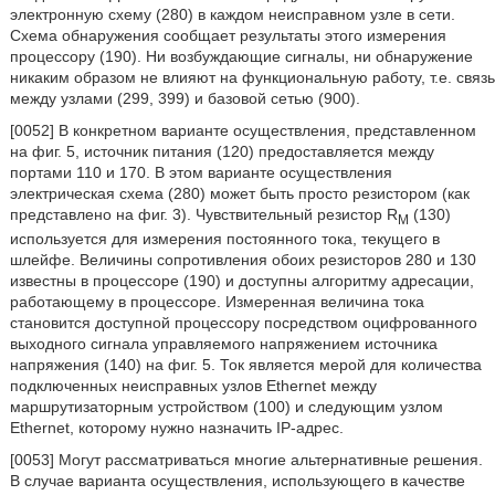
электронную схему (280) в каждом неисправном узле в сети.
Схема обнаружения сообщает результаты этого измерения
процессору (190). Ни возбуждающие сигналы, ни обнаружение
никаким образом не влияют на функциональную работу, т.е. связь
между узлами (299, 399) и базовой сетью (900).
[0052] В конкретном варианте осуществления, представленном
на фиг. 5, источник питания (120) предоставляется между
портами 110 и 170. В этом варианте осуществления
электрическая схема (280) может быть просто резистором (как
представлено на фиг. 3). Чувствительный резистор R
(130)
M
используется для измерения постоянного тока, текущего в
шлейфе. Величины сопротивления обоих резисторов 280 и 130
известны в процессоре (190) и доступны алгоритму адресации,
работающему в процессоре. Измеренная величина тока
становится доступной процессору посредством оцифрованного
выходного сигнала управляемого напряжением источника
напряжения (140) на фиг. 5. Ток является мерой для количества
подключенных неисправных узлов Ethernet между
маршрутизаторным устройством (100) и следующим узлом
Ethernet, которому нужно назначить IP-адрес.
[0053] Могут рассматриваться многие альтернативные решения.
В случае варианта осуществления, использующего в качестве