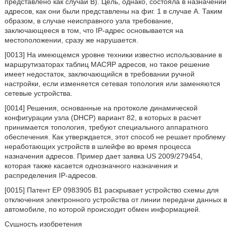
представлено как случай В). Цель, однако, состояла в назначении
адресов, как они были представлены на фиг. 1 в случае А. Таким
образом, в случае неисправного узла требование,
заключающееся в том, что IP-адрес основывается на
местоположении, сразу же нарушается.
[0013] На имеющемся уровне техники известно использование в
маршрутизаторах таблиц МАСЯР адресов, но такое решение
имеет недостаток, заключающийся в требовании ручной
настройки, если изменяется сетевая топология или заменяются
сетевые устройства.
[0014] Решения, основанные на протоколе динамической
конфигурации узла (DHCP) вариант 82, в которых в расчет
принимается топология, требуют специального аппаратного
обеспечения. Как утверждается, этот способ не решает проблему
неработающих устройств в шлейфе во время процесса
назначения адресов. Пример дает заявка US 2009/279454,
которая также касается однозначного назначения и
распределения IP-адресов.
[0015] Патент ЕР 0983905 В1 раскрывает устройство схемы для
отключения электронного устройства от линии передачи данных в
автомобиле, по которой происходит обмен информацией.
Сущность изобретения