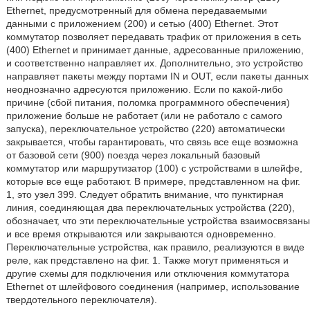
Ethernet, предусмотренный для обмена передаваемыми
данными с приложением (200) и сетью (400) Ethernet. Этот
коммутатор позволяет передавать трафик от приложения в сеть
(400) Ethernet и принимает данные, адресованные приложению,
и соответственно направляет их. Дополнительно, это устройство
направляет пакеты между портами IN и OUT, если пакеты данных
неоднозначно адресуются приложению. Если по какой-либо
причине (сбой питания, поломка программного обеспечения)
приложение больше не работает (или не работало с самого
запуска), переключательное устройство (220) автоматически
закрывается, чтобы гарантировать, что связь все еще возможна
от базовой сети (900) поезда через локальный базовый
коммутатор или маршрутизатор (100) с устройствами в шлейфе,
которые все еще работают. В примере, представленном на фиг.
1, это узел 399. Следует обратить внимание, что пунктирная
линия, соединяющая два переключательных устройства (220),
обозначает, что эти переключательные устройства взаимосвязаны
и все время открываются или закрываются одновременно.
Переключательные устройства, как правило, реализуются в виде
реле, как представлено на фиг. 1. Также могут применяться и
другие схемы для подключения или отключения коммутатора
Ethernet от шлейфового соединения (например, использование
твердотельного переключателя).