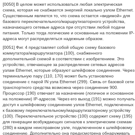
[0050] В целом может использоваться любая электрическая
схема, которая не снабжается энергией локально узлом Ethernet.
Существенным является то, что схема остается «видимой» для
базового переключательного/маршрутизаторного устройства,
назначающего сетевые адреса при отсутствии любой подачи
питания. Только тогда логические и основанные на положении IP-
адреса могут распределяться надежным образом.
[0051] Фиг. 4 представляет собой общую схему базового
коммутатора/маршрутизатора (100), снабженного
дополнительной схемой в соответствии с изобретением. Это
устройство, отвечающее за распределение сетевых адресов
узлам Ethernet, которые образуют шлейфовое соединение. Через
терминальную пару (110, 170) может быть установлено
соединение с парой IN узла Ethernet (299). Связь от базовой сети
транспортного средства возможна через соединение 900.
Процессор (190) отвечает за назначение (логичное и основанное
на положении) IP-адресов. Через его выход (191) можно получать
доступ к шлейфовому соединению узлов Ethernet, подключенных
к базовому переключательному/маршрутизаторному устройству
(100). Переключательное устройство (100) содержит схему (195)
для генерации возбуждающих сигналов к электрическим схемам
(280) в каждом неисправном узле, подключенном к шлейфовому
соединению. Дополнительно она предусмотрена обнаруживать