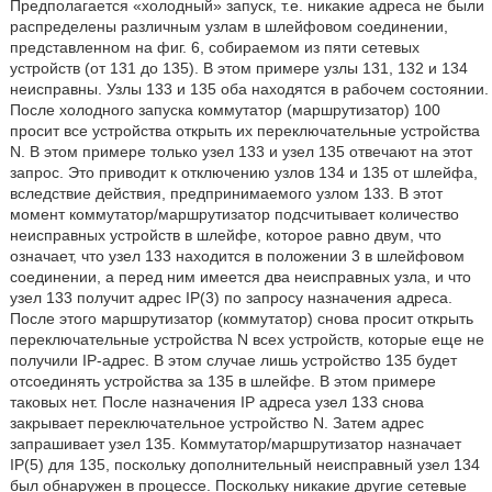
Предполагается «холодный» запуск, т.е. никакие адреса не были
распределены различным узлам в шлейфовом соединении,
представленном на фиг. 6, собираемом из пяти сетевых
устройств (от 131 до 135). В этом примере узлы 131, 132 и 134
неисправны. Узлы 133 и 135 оба находятся в рабочем состоянии.
После холодного запуска коммутатор (маршрутизатор) 100
просит все устройства открыть их переключательные устройства
N. В этом примере только узел 133 и узел 135 отвечают на этот
запрос. Это приводит к отключению узлов 134 и 135 от шлейфа,
вследствие действия, предпринимаемого узлом 133. В этот
момент коммутатор/маршрутизатор подсчитывает количество
неисправных устройств в шлейфе, которое равно двум, что
означает, что узел 133 находится в положении 3 в шлейфовом
соединении, а перед ним имеется два неисправных узла, и что
узел 133 получит адрес IP(3) по запросу назначения адреса.
После этого маршрутизатор (коммутатор) снова просит открыть
переключательные устройства N всех устройств, которые еще не
получили IP-адрес. В этом случае лишь устройство 135 будет
отсоединять устройства за 135 в шлейфе. В этом примере
таковых нет. После назначения IP адреса узел 133 снова
закрывает переключательное устройство N. Затем адрес
запрашивает узел 135. Коммутатор/маршрутизатор назначает
IP(5) для 135, поскольку дополнительный неисправный узел 134
был обнаружен в процессе. Поскольку никакие другие сетевые