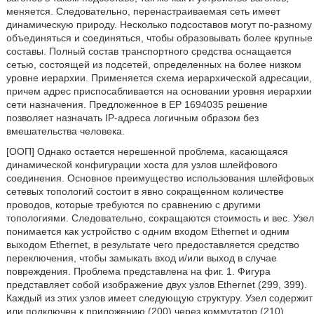
меняется. Следовательно, перенастраиваемая сеть имеет
динамическую природу. Несколько подсоставов могут по-разному
объединяться и соединяться, чтобы образовывать более крупные
составы. Полный состав транспортного средства оснащается
сетью, состоящей из подсетей, определенных на более низком
уровне иерархии. Применяется схема иерархической адресации,
причем адрес приспосабливается на основании уровня иерархии
сети назначения. Предложенное в ЕР 1694035 решение
позволяет назначать IP-адреса логичным образом без
вмешательства человека.
[ООП] Однако остается нерешенной проблема, касающаяся
динамической конфигурации хоста для узлов шлейфового
соединения. Основное преимущество использования шлейфовых
сетевых топологий состоит в явно сокращенном количестве
проводов, которые требуются по сравнению с другими
топологиями. Следовательно, сокращаются стоимость и вес. Узел
понимается как устройство с одним входом Ethernet и одним
выходом Ethernet, в результате чего предоставляется средство
переключения, чтобы замыкать вход и/или выход в случае
повреждения. Проблема представлена на фиг. 1. Фигура
представляет собой изображение двух узлов Ethernet (299, 399).
Каждый из этих узлов имеет следующую структуру. Узел содержит
или подключен к приложению (200) через коммутатор (210)