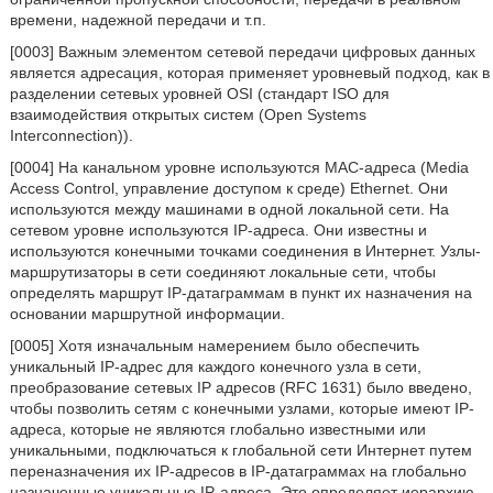
времени, надежной передачи и т.п.
[0003] Важным элементом сетевой передачи цифровых данных
является адресация, которая применяет уровневый подход, как в
разделении сетевых уровней OSI (стандарт ISO для
взаимодействия открытых систем (Open Systems
Interconnection)).
[0004] На канальном уровне используются МАС-адреса (Media
Access Control, управление доступом к среде) Ethernet. Они
используются между машинами в одной локальной сети. На
сетевом уровне используются IP-адреса. Они известны и
используются конечными точками соединения в Интернет. Узлы-
маршрутизаторы в сети соединяют локальные сети, чтобы
определять маршрут IP-датаграммам в пункт их назначения на
основании маршрутной информации.
[0005] Хотя изначальным намерением было обеспечить
уникальный IP-адрес для каждого конечного узла в сети,
преобразование сетевых IP адресов (RFC 1631) было введено,
чтобы позволить сетям с конечными узлами, которые имеют IP-
адреса, которые не являются глобально известными или
уникальными, подключаться к глобальной сети Интернет путем
переназначения их IP-адресов в IP-датаграммах на глобально
назначенные уникальные IP-адреса. Это определяет иерархию