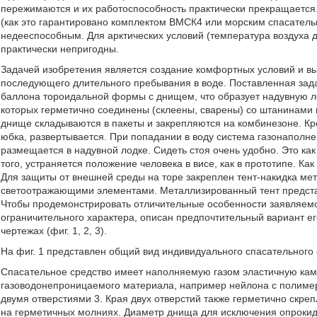
пережимаются и их работоспособность практически прекращается.
(как это гарантировано комплектом ВМСК4 или морским спасател
недееспособным. Для арктических условий (температура воздуха до
практически непригодны.
Задачей изобретения является создание комфортных условий и вы
последующего длительного пребывания в воде. Поставленная задач
баллона тороидальной формы с днищем, что образует надувную ло
которых герметично соединены (склеены, сварены) со штанинами 
днище складываются в пакеты и закрепляются на комбинезоне. Кре
юбка, развертывается. При попадании в воду система газонаполне
размещается в надувной лодке. Сидеть стоя очень удобно. Это как
того, устраняется положение человека в висе, как в прототипе. Ка
Для защиты от внешней среды на торе закреплен тент-накидка ме
светоотражающими элементами. Металлизированный тент предста
Чтобы продемонстрировать отличительные особенности заявляемог
ограничительного характера, описан предпочтительный вариант е
чертежах (фиг. 1, 2, 3).
На фиг. 1 представлен общий вид индивидуального спасательного
Спасательное средство имеет наполняемую газом эластичную кам
газоводонепроницаемого материала, например нейлона с полимер
двумя отверстиями 3. Края двух отверстий также герметично скре
на герметичных молниях. Диаметр днища для исключения опрокид