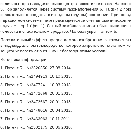
величины тора находился выше центра тяжести человека. На внеш
5. Тор заполняется через систему газонаполнения 6. На фиг. 2 по
спасательного средства в исходном (сдутом) состоянии. При попа
парашютной системы пакет распадается за счет автоматической ил
надувает тор 1 (фиг. 1). Летный комбинезон может быть выполнен
человека в спасательном средстве. Человек укрыт тентом 5.
Положительный эффект предлагаемого изобретения заключается в
в индивидуальном плавсредстве, которое закреплено на летном ко
защита человека от внешних неблагоприятных условий.
Источники информации
1. Патент RU №2526556, 27.08.2014.
2. Патент RU №2494913, 10.10.2013.
3. Патент RU №2477241, 10.03.2013.
4. Патент RU №2472668, 20.01.2013.
5. Патент RU №2472667, 20.01.2013.
6. Патент RU №2448016, 20.04.2012.
7. Патент RU №2433063, 10.11.2011.
8. Патент RU №2392175, 20.06.2010.