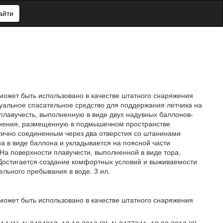
айти
 может быть использовано в качестве штатного снаряжения
дуальное спасательное средство для поддержания летчика на
лавучесть, выполненную в виде двух надувных баллонов-
олнения, размещенную в подмышечном пространстве
тично соединенным через два отверстия со штанинами
а в виде баллона и укладывается на поясной части
 На поверхности плавучести, выполненной в виде тора,
 Достигается создание комфортных условий и выживаемости
льного пребывания в воде. 3 ил.
 может быть использовано в качестве штатного снаряжения