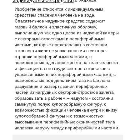
индивидуальное средство
// 2648548
Изобретение относится к индивидуальным
средствам спасения человека на воде.
Спасательное надувное средство содержит
газовый баллон и эластичную оболочку,
выполненную как одно целое из надувной камеры
с секторами-отростками и периферийными
частями, которые представляют в состоянии
готовности жилет с упакованными в сектора-
отростки периферийными частями, с
возможностью одевания жилета на тело человека
и фиксации на его груди секторов-отростков с
упакованными в них периферийными частями, с
возможностью под действием газа из баллона
раздувания и развертывания периферийных
частей из нагрудных секторов-отростков жилета
образовывать в рабочем – надутом - состоянии
замкнутую полую куполообразную фигуру, с
возможностью фиксации человека внутри и внизу
куполообразной фигуры и с возможностью
высовывания периферийных оконечностей тела
человека наружу между периферийными частями.