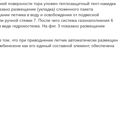
ней поверхности тора уложен теплозащитный тент-накидка
казано размещение (укладка) сложенного пакета
дании летчика в воду и освобождении от подвесной
и ручной стяжки 7. После чего система газонаполнения 6
 в виде гидрокостюма. На фиг. 3 показано размещение
 том, что при приводнении летчик автоматически размещен
мбинезоне как его единый составной элемент, обеспечена