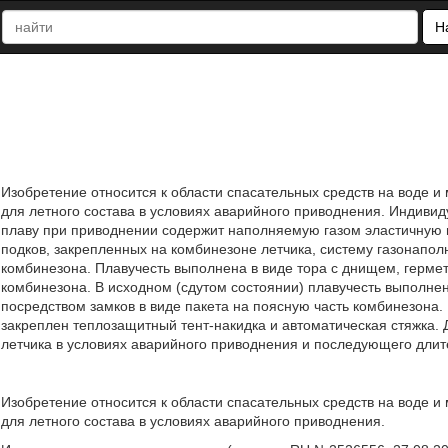
Н
Изобретение относится к области спасательных средств на воде и
для летного состава в условиях аварийного приводнения. Индиви
плаву при приводнении содержит наполняемую газом эластичную п
подков, закрепленных на комбинезоне летчика, систему газонап
комбинезона. Плавучесть выполнена в виде тора с днищем, герме
комбинезона. В исходном (сдутом состоянии) плавучесть выполнен
посредством замков в виде пакета на поясную часть комбинезона.
закреплен теплозащитный тент-накидка и автоматическая стяжка.
летчика в условиях аварийного приводнения и последующего длите
Изобретение относится к области спасательных средств на воде и
для летного состава в условиях аварийного приводнения.