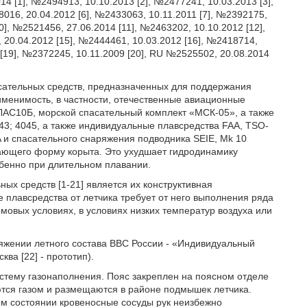
 [1], №2494913, 10.10.2013 [2], №2477241, 10.03.2013 [3],
016, 20.04.2012 [6], №2433063, 10.11.2011 [7], №2392175,
0], №2521456, 27.06.2014 [11], №2463202, 10.10.2012 [12],
 20.04.2012 [15], №2444461, 10.03.2012 [16], №2418714,
 [19], №2372245, 10.11.2009 [20], RU №2525502, 20.08.2014
сательных средств, предназначенных для поддержания
менимость, в частности, отечественные авиационные
ЛАС10Б, морской спасательный комплект «МСК-05», а также
3; 4045, а также индивидуальные плавсредства FAA, TSO-
 и спасательного снаряжения подводника SEIE, Mk 10
ающего форму корыта. Это ухудшает гидродинамику
обенно при длительном плавании.
х средств [1-21] является их конструктивная
 плавсредства от летчика требует от него выполнения ряда
мовых условиях, в условиях низких температур воздуха или
ряжении летного состава ВВС России - «Индивидуальный
а [22] - прототип).
истему газонаполнения. Пояс закреплен на поясном отделе
ются газом и размещаются в районе подмышек летчика.
м состоянии кровеносные сосуды рук неизбежно