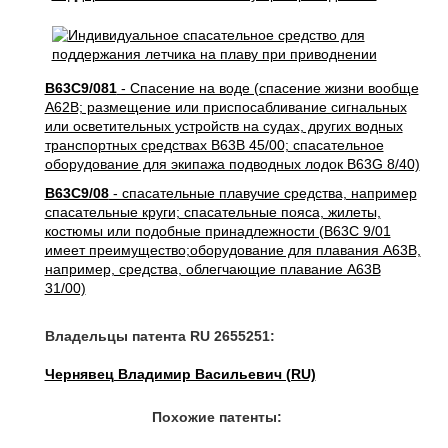
B63C9/081
- Спасение на воде (спасение жизни вообще
A62B; размещение или приспосабливание сигнальных
или осветительных устройств на судах, других водных
транспортных средствах B63B 45/00; спасательное
оборудование для экипажа подводных лодок B63G 8/40)
B63C9/08
- спасательные плавучие средства, например
спасательные круги; спасательные пояса, жилеты,
костюмы или подобные принадлежности (B63C 9/01
имеет преимущество;оборудование для плавания A63B,
например, средства, облегчающие плавание A63B
31/00)
Владельцы патента RU 2655251:
Чернявец Владимир Васильевич (RU)
Похожие патенты: