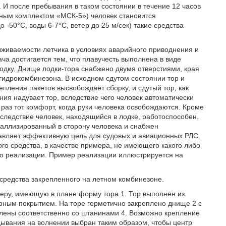
 И после пребывания в таком состоянии в течение 12 часов
ьным комплектом «МСК-5») человек становится
 -50°С, воды 6-7°С, ветер до 25 м/сек) такие средства
живаемости летчика в условиях аварийного приводнения и
а достигается тем, что плавучесть выполнена в виде
дку. Днище лодки-тора снабжено двумя отверстиями, края
гидрокомбинезона. В исходном сдутом состоянии тор и
пления пакетов высвобождает сборку, и сдутый тор, как
ния надувает тор, вследствие чего человек автоматически
 раз тот комфорт, когда руки человека освобождаются. Кроме
к следствие человек, находящийся в лодке, работоспособен.
таллизированный в сторону человека и снабжен
вляет эффективную цель для судовых и авиационных РЛС.
о средства, в качестве примера, не имеющего какого либо
го реализации. Пример реализации иллюстрируется на
 средства закрепленного на летном комбинезоне.
еру, имеющую в плане форму тора 1. Тор выполнен из
ным покрытием. На торе герметично закреплено днище 2 с
плены соответственно со штанинами 4. Возможно крепление
ывания на волнении выбран таким образом, чтобы центр