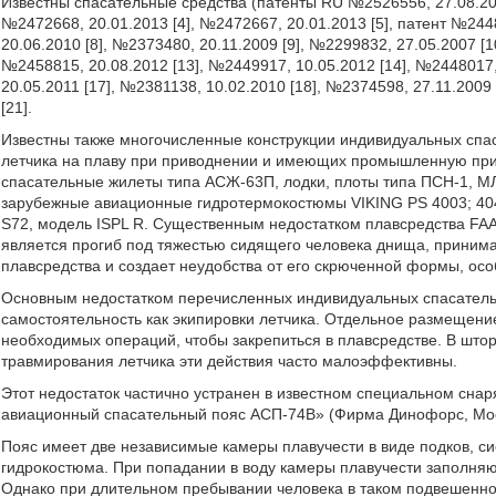
Известны спасательные средства (патенты RU №2526556, 27.08.2014
№2472668, 20.01.2013 [4], №2472667, 20.01.2013 [5], патент №2448
20.06.2010 [8], №2373480, 20.11.2009 [9], №2299832, 27.05.2007 [1
№2458815, 20.08.2012 [13], №2449917, 10.05.2012 [14], №2448017,
20.05.2011 [17], №2381138, 10.02.2010 [18], №2374598, 27.11.2009
[21].
Известны также многочисленные конструкции индивидуальных спа
летчика на плаву при приводнении и имеющих промышленную при
спасательные жилеты типа АСЖ-63П, лодки, плоты типа ПСН-1, М
зарубежные авиационные гидротермокостюмы VIKING PS 4003; 404
S72, модель ISPL R. Существенным недостатком плавсредства FAA
является прогиб под тяжестью сидящего человека днища, приним
плавсредства и создает неудобства от его скрюченной формы, ос
Основным недостатком перечисленных индивидуальных спасательны
самостоятельность как экипировки летчика. Отдельное размещение
необходимых операций, чтобы закрепиться в плавсредстве. В штор
травмирования летчика эти действия часто малоэффективны.
Этот недостаток частично устранен в известном специальном сна
авиационный спасательный пояс АСП-74В» (Фирма Динофорс, Москв
Пояс имеет две независимые камеры плавучести в виде подков, с
гидрокостюма. При попадании в воду камеры плавучести заполня
Однако при длительном пребывании человека в таком подвешенно