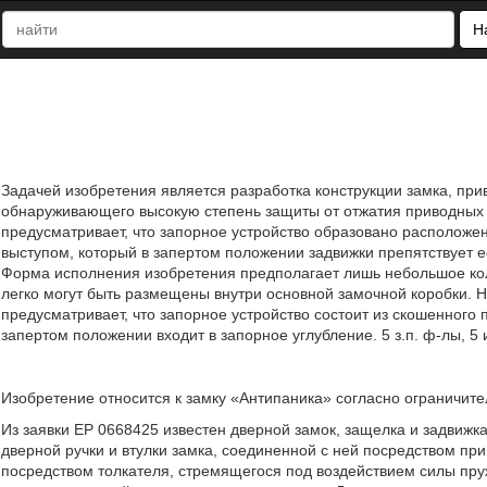
Н
Задачей изобретения является разработка конструкции замка, пр
обнаруживающего высокую степень защиты от отжатия приводных ш
предусматривает, что запорное устройство образовано располо
выступом, который в запертом положении задвижки препятствует 
Форма исполнения изобретения предполагает лишь небольшое кол
легко могут быть размещены внутри основной замочной коробки. 
предусматривает, что запорное устройство состоит из скошенного 
запертом положении входит в запорное углубление. 5 з.п. ф-лы, 5 
Изобретение относится к замку «Антипаника» согласно ограничите
Из заявки ЕР 0668425 известен дверной замок, защелка и задвижк
дверной ручки и втулки замка, соединенной с ней посредством пр
посредством толкателя, стремящегося под воздействием силы пр