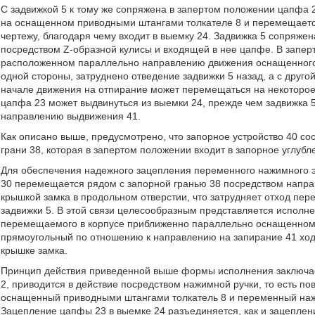
С задвижкой 5 к тому же сопряжена в запертом положении цапфа 
на оснащенном приводными штангами толкателе 8 и перемещается
чертежу, благодаря чему входит в выемку 24. Задвижка 5 сопряж
посредством Z-образной кулисы и входящей в нее цапфе. В запер
расположенном параллельно направлению движения оснащенного 
одной стороны, затруднено отведение задвижки 5 назад, а с друг
начале движения на отпирание может перемещаться на некоторое 
цапфа 23 может выдвинуться из выемки 24, прежде чем задвижка 
направлению выдвижения 41.
Как описано выше, предусмотрено, что запорное устройство 40 со
грани 38, которая в запертом положении входит в запорное углубл
Для обеспечения надежного зацепления переменного нажимного 
30 перемещается рядом с запорной гранью 38 посредством напра
крышкой замка в продольном отверстии, что затрудняет отход пе
задвижки 5. В этой связи целесообразным представляется исполн
перемещаемого в корпусе приближенно параллельно оснащенному
прямоугольный по отношению к направлению на запирание 41 хо
крышке замка.
Принцип действия приведенной выше формы исполнения заключает
2, приводится в действие посредством нажимной ручки, то есть пов
оснащенный приводными штангами толкатель 8 и переменный наж
Зацепление цапфы 23 в выемке 24 разъединяется, как и зацеплени