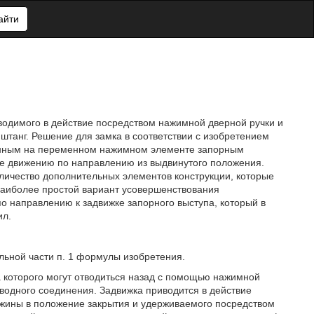
айти
иводимого в действие посредством нажимной дверной ручки и
танг. Решение для замка в соответствии с изобретением
женным на переменном нажимном элементе запорным
ее движению по направлению из выдвинутого положения.
ичество дополнительных элементов конструкции, которые
Наиболее простой вариант усовершенствования
по направлению к задвижке запорного выступа, который в
ил.
льной части п. 1 формулы изобретения.
а которого могут отводиться назад с помощью нажимной
иводного соединения. Задвижка приводится в действие
ужины в положение закрытия и удерживаемого посредством