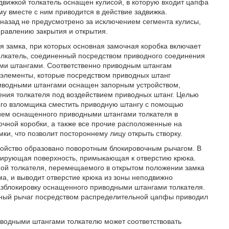
адвижкой толкатель оснащен кулисой, в которую входит цапфа
му вместе с ним приводится в действие задвижка.
 назад не предусмотрено за исключением сегмента кулисы,
равлению закрытия и открытия.
я замка, при которых основная замочная коробка включает
олкатель, соединенный посредством приводного соединения
ыми штангами. Соответственно приводным штангам
элементы, которые посредством приводных штанг
приводными штангами оснащен запорным устройством,
ения толкателя под воздействием приводных штанг. Целью
ного взломщика сместить приводную штангу с помощью
твием оснащенного приводными штангами толкателя в
очной коробки, а также все прочие расположенные на
и, что позволит постороннему лицу открыть створку.
ройство образовано поворотным блокировочным рычагом. В
лирующая поверхность, примыкающая к отверстию крюка.
ой толкателя, перемещаемого в открытом положении замка
а, и выводит отверстие крюка из зоны неподвижно
разблокировку оснащенного приводными штангами толкателя.
очный рычаг посредством распределительной цапфы приводил
иводными штангами толкателю может соответствовать