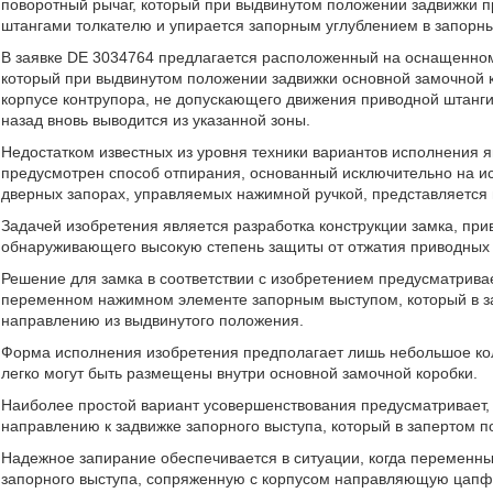
поворотный рычаг, который при выдвинутом положении задвижки 
штангами толкателю и упирается запорным углублением в запорны
В заявке DE 3034764 предлагается расположенный на оснащенном
который при выдвинутом положении задвижки основной замочной к
корпусе контрупора, не допускающего движения приводной штанги
назад вновь выводится из указанной зоны.
Недостатком известных из уровня техники вариантов исполнения я
предусмотрен способ отпирания, основанный исключительно на ис
дверных запорах, управляемых нажимной ручкой, представляется
Задачей изобретения является разработка конструкции замка, пр
обнаруживающего высокую степень защиты от отжатия приводных 
Решение для замка в соответствии с изобретением предусматрива
переменном нажимном элементе запорным выступом, который в з
направлению из выдвинутого положения.
Форма исполнения изобретения предполагает лишь небольшое кол
легко могут быть размещены внутри основной замочной коробки.
Наиболее простой вариант усовершенствования предусматривает, ч
направлению к задвижке запорного выступа, который в запертом п
Надежное запирание обеспечивается в ситуации, когда переменн
запорного выступа, сопряженную с корпусом направляющую цапф