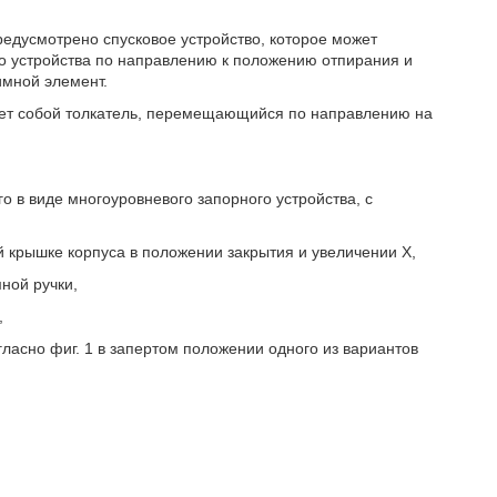
редусмотрено спусковое устройство, которое может
о устройства по направлению к положению отпирания и
имной элемент.
ляет собой толкатель, перемещающийся по направлению на
о в виде многоуровневого запорного устройства, с
ой крышке корпуса в положении закрытия и увеличении X,
ной ручки,
,
гласно фиг. 1 в запертом положении одного из вариантов