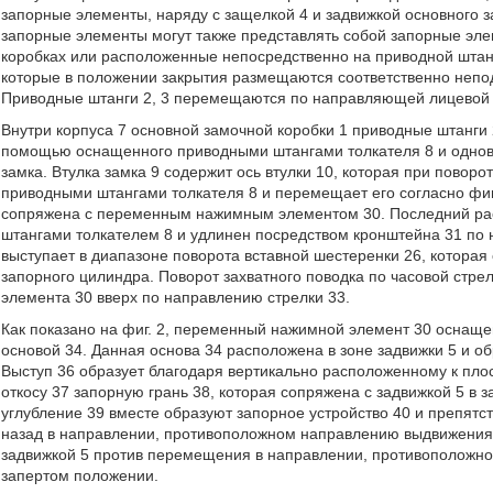
запорные элементы, наряду с защелкой 4 и задвижкой основного з
запорные элементы могут также представлять собой запорные эл
коробках или расположенные непосредственно на приводной штан
которые в положении закрытия размещаются соответственно непо
Приводные штанги 2, 3 перемещаются по направляющей лицевой 
Внутри корпуса 7 основной замочной коробки 1 приводные штанги 
помощью оснащенного приводными штангами толкателя 8 и однов
замка. Втулка замка 9 содержит ось втулки 10, которая при повор
приводными штангами толкателя 8 и перемещает его согласно фиг. 
сопряжена с переменным нажимным элементом 30. Последний ра
штангами толкателем 8 и удлинен посредством кронштейна 31 по н
выступает в диапазоне поворота вставной шестеренки 26, котора
запорного цилиндра. Поворот захватного поводка по часовой стр
элемента 30 вверх по направлению стрелки 33.
Как показано на фиг. 2, переменный нажимной элемент 30 оснащ
основой 34. Данная основа 34 расположена в зоне задвижки 5 и об
Выступ 36 образует благодаря вертикально расположенному к пл
откосу 37 запорную грань 38, которая сопряжена с задвижкой 5 в 
углубление 39 вместе образуют запорное устройство 40 и препят
назад в направлении, противоположном направлению выдвижения 4
задвижкой 5 против перемещения в направлении, противоположно
запертом положении.