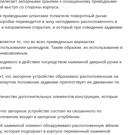
прилегает запорными гранями к оснащенному приводными
й выступ со стороны корпуса.
 приводными штангами толкателе поворотный рычаг,
оробки переводится в зону неподвижно расположенного в
 в направлении открытия, и который при отведении задвижки
вляется то, что во всех приведенных вариантах
пользовании цилиндров. Таким образом, их использование в
 невозможным.
иводимого в действие посредством нажимной дверной ручки и
штанг.
ет, что запорное устройство образовано расположенным на
апертом положении задвижки препятствует ее движению по
ичество дополнительных элементов конструкции, которые
то запорное устройство состоит из скошенного по
оложении входит в запорное углубление.
ый нажимной элемент обнаруживает расположенную вблизи
у, которая подпирает в корпусе переменный нажимной