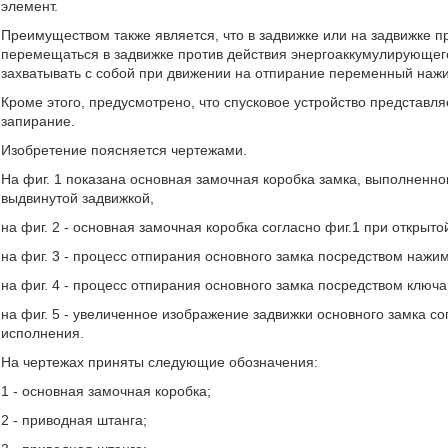
элемент.
Преимуществом также является, что в задвижке или на задвижке п
перемещаться в задвижке против действия энергоаккумулирующег
захватывать с собой при движении на отпирание переменный наж
Кроме этого, предусмотрено, что спусковое устройство представ
запирание.
Изобретение поясняется чертежами.
На фиг. 1 показана основная замочная коробка замка, выполненног
выдвинутой задвижкой,
на фиг. 2 - основная замочная коробка согласно фиг.1 при открыт
на фиг. 3 - процесс отпирания основного замка посредством нажим
на фиг. 4 - процесс отпирания основного замка посредством ключа
на фиг. 5 - увеличенное изображение задвижки основного замка со
исполнения.
На чертежах приняты следующие обозначения:
1 - основная замочная коробка;
2 - приводная штанга;