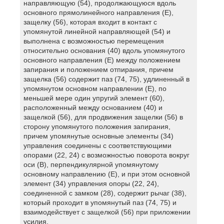
направляющую (54), продолжающуюся вдоль
основного прямолинейного направления (Е),
защелку (56), которая входит в контакт с
упомянутой линейной направляющей (54) и
выполнена с возможностью перемещения
относительно основания (40) вдоль упомянутого
основного направления (Е) между положением
запирания и положением отпирания, причем
защелка (56) содержит паз (74, 75), удлиненный в
упомянутом основном направлении (Е), по
меньшей мере один упругий элемент (60),
расположенный между основанием (40) и
защелкой (56), для продвижения защелки (56) в
сторону упомянутого положения запирания,
причем упомянутые основные элементы (34)
управления соединены с соответствующими
опорами (22, 24) с возможностью поворота вокруг
оси (В), перпендикулярной упомянутому
основному направлению (Е), и при этом основной
элемент (34) управления опоры (22, 24),
соединенной с замком (28), содержит рычаг (38),
который проходит в упомянутый паз (74, 75) и
взаимодействует с защелкой (56) при приложении
усилия.