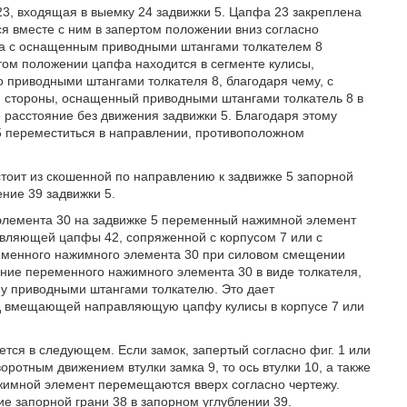
23, входящая в выемку 24 задвижки 5. Цапфа 23 закреплена
 вместе с ним в запертом положении вниз согласно
ена с оснащенным приводными штангами толкателем 8
том положении цапфа находится в сегменте кулисы,
приводными штангами толкателя 8, благодаря чему, с
ой стороны, оснащенный приводными штангами толкатель 8 в
расстояние без движения задвижки 5. Благодаря этому
5 переместиться в направлении, противоположном
стоит из скошенной по направлению к задвижке 5 запорной
ение 39 задвижки 5.
элемента 30 на задвижке 5 переменный нажимной элемент
вляющей цапфы 42, сопряженной с корпусом 7 или с
ременного нажимного элемента 30 при силовом смещении
ение переменного нажимного элемента 30 в виде толкателя,
 приводными штангами толкателю. Это дает
д вмещающей направляющую цапфу кулисы в корпусе 7 или
ся в следующем. Если замок, запертый согласно фиг. 1 или
оротным движением втулки замка 9, то ось втулки 10, а также
имной элемент перемещаются вверх согласно чертежу.
е запорной грани 38 в запорном углублении 39.