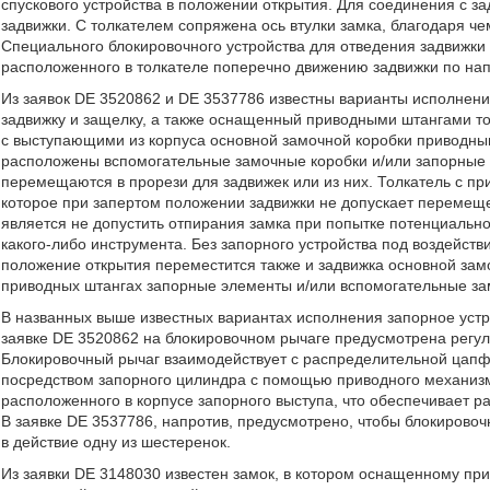
спускового устройства в положении открытия. Для соединения с з
задвижки. С толкателем сопряжена ось втулки замка, благодаря че
Специального блокировочного устройства для отведения задвижки
расположенного в толкателе поперечно движению задвижки по нап
Из заявок DE 3520862 и DE 3537786 известны варианты исполнени
задвижку и защелку, а также оснащенный приводными штангами т
с выступающими из корпуса основной замочной коробки приводн
расположены вспомогательные замочные коробки и/или запорные 
перемещаются в прорези для задвижек или из них. Толкатель с 
которое при запертом положении задвижки не допускает перемещ
является не допустить отпирания замка при попытке потенциаль
какого-либо инструмента. Без запорного устройства под воздейс
положение открытия переместится также и задвижка основной зам
приводных штангах запорные элементы и/или вспомогательные замк
В названных выше известных вариантах исполнения запорное уст
заявке DE 3520862 на блокировочном рычаге предусмотрена регу
Блокировочный рычаг взаимодействует с распределительной цапф
посредством запорного цилиндра с помощью приводного механизм
расположенного в корпусе запорного выступа, что обеспечивает 
В заявке DE 3537786, напротив, предусмотрено, чтобы блокиров
в действие одну из шестеренок.
Из заявки DE 3148030 известен замок, в котором оснащенному пр