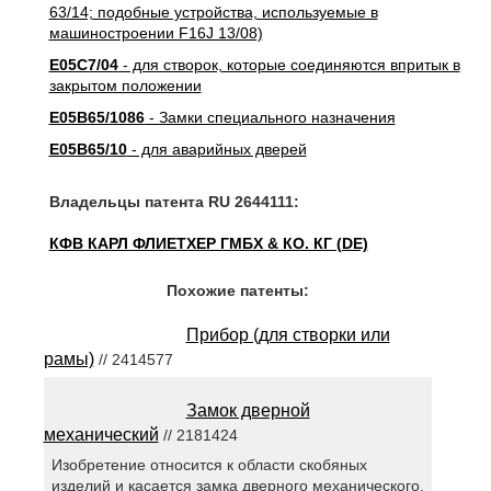
63/14; подобные устройства, используемые в
машиностроении F16J 13/08)
E05C7/04
- для створок, которые соединяются впритык в
закрытом положении
E05B65/1086
- Замки специального назначения
E05B65/10
- для аварийных дверей
Владельцы патента RU 2644111:
КФВ КАРЛ ФЛИЕТХЕР ГМБХ & КО. КГ (DE)
Похожие патенты:
Прибор (для створки или
рамы)
// 2414577
Замок дверной
механический
// 2181424
Изобретение относится к области скобяных
изделий и касается замка дверного механического,