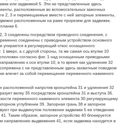
амка или задвижкой 5. Эти не представленные здесь
ементы, расположенные во вспомогательных замочных
ге 2, 3 и перемещаемые вместе с ней запорные элементы,
движно расположенным на раме прорезям для задвижек.
планки 6.
2, 3 соединены посредством приводного соединения, с
ременно соединены с приводным устройством основного
оте упирается в регулирующий откос оснащенного
1 вверх, а с другой стороны, та же самая ось втулки 10
сположен согласно фиг. 1 над оснащенным приводными
аправлению к оси втулки 10, в то время как удлинение 32
я сопряжена с не представленным здесь захватным поводком
елке влечет за собой перемещение переменного нажимного
ен расположенной напротив кронштейна 31 и удлинения 32
разует вилку 35 посредством кронштейна 31 и выступа 36.
оскости переменного нажимного элемента 30 регулирующему
запорном углублении 39. Запорная грань 38 и запорное
ствуют при выдвинутом положении задвижки 5 ее отведению
1. Таким образом, запорное устройство 40 блокируется
м направлению выдвижения 41, если задвижка находится в