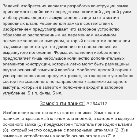
Задачей изобретения является разработка конструкции замка,
приводимого в действие посредством нажимной дверной ручки
и обнаруживающего высокую степень защиты от отжатия
приводных штанг. Решение для замка в соответствии с
изобретением предусматривает, что запорное устройство
образовано расположенным на переменном нажимном
элементе запорным выступом, который в запертом положении
задвижки препятствует ее движению по направлению из
выдвинутого положения. Форма исполнения изобретения
предполагает лишь небольшое количество дополнительных
элементов конструкции, которые легко могут быть размещены
внутри основной замочной коробки. Наиболее простой вариант
усовершенствования предусматривает, что запорное устройство
состоит из скошенного по направлению к задвижке запорного
выступа, который в запертом положении входит в запорное
углубление. 5 з.п. ф-лы, 5 ил.
Замок"анти-паника"
// 2644112
Изобретение касается замка «анти-паника». Замок «анти-
паника», открываемый ключом или кнопкой, в котором в корпусе
основного замка (1) предусмотрен толкатель приводной штанги
(8), который жестко соединен с приводными штангами (2, 3) и
замковым устройством на коробе основного замка (7) и