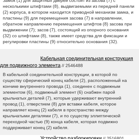
Замок (1) для защитных дверей состоит из засова (7) с
несколькими штифтами (8), выдвигаемыми из передней панели
(2) корпуса, в котором находится приводной механизм замка, и
пластины (9) для перемещения засова (7) в направлении,
обратном направлению перемещения штифтов (8) засова при
выдвижении (7); засов (7), состоящий из опорного основания
(32) со штифтами (8), также имеет средства для фиксации и
регулировки пластины (9) относительно основания (32).
Кабельная соединительная конструкция
для подвижного элемента
// 2546488
В кабельной соединительной конструкции, в которой по
существу сферический конец кабеля (2), расположенный на
кончике внутреннего провода (1), соединен с подвижным
элементом (6), подвижный элемент (6) снабжен парой
крыльчатых деталей (7), которые удерживают внутренний
провод (1), отверстием (8) для вставки кабеля, которое
направляет конец (2) кабеля в пространство между
крыльчатыми деталями (7), и по существу эллиптической
переходной частью (9) конца кабеля, которая подвижно
поддерживает конец (2) кабеля.
Устройство разблокировки
// 2516801