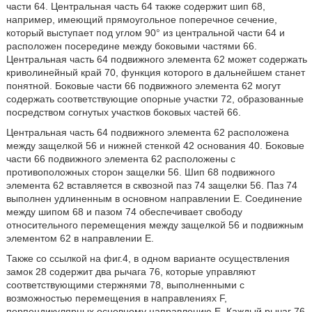
части 64. Центральная часть 64 также содержит шип 68,
например, имеющий прямоугольное поперечное сечение,
который выступает под углом 90° из центральной части 64 и
расположен посередине между боковыми частями 66.
Центральная часть 64 подвижного элемента 62 может содержать
криволинейный край 70, функция которого в дальнейшем станет
понятной. Боковые части 66 подвижного элемента 62 могут
содержать соответствующие опорные участки 72, образованные
посредством согнутых участков боковых частей 66.
Центральная часть 64 подвижного элемента 62 расположена
между защелкой 56 и нижней стенкой 42 основания 40. Боковые
части 66 подвижного элемента 62 расположены с
противоположных сторон защелки 56. Шип 68 подвижного
элемента 62 вставляется в сквозной паз 74 защелки 56. Паз 74
выполнен удлиненным в основном направлении Е. Соединение
между шипом 68 и пазом 74 обеспечивает свободу
относительного перемещения между защелкой 56 и подвижным
элементом 62 в направлении Е.
Также со ссылкой на фиг.4, в одном варианте осуществления
замок 28 содержит два рычага 76, которые управляют
соответствующими стержнями 78, выполненными с
возможностью перемещения в направлениях F,
перпендикулярных основному направлению Е. Каждый рычаг 76