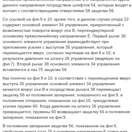
данного направления посредством штифтов 54, которые входят в
контакт с соответствующими отверстиями 58 защелки 56.
Со ссылкой на фиг.9 и 10, кроме того, в данном случае опора 22
содержит основной элемент 34 управления, прикрепленный с
возможностью поворота вокруг оси В, перпендикулярной
основному прямолинейному направлению Е. Первый рычаг 36
основного элемента управления взаимодействует при
приложении усилия с выступом 35 управления, который
перемещается вверх, согласно чертежам на фиг.9 и 10, в
результате давления на штангу 26 управления (видимую на
фиг.7). Второй рычаг 38 основного элемента 34 управления
вставляется в паз 75 защелки 56.
Как понятно из фиг.9 и 10, в соответствии с перемещением вверх
выступа 35 управления основной элемент 34 управления
качается вокруг оси В и посредством рычага 38 перемещает
защелку 56 из положения запирания, показанного на фиг.9, в
положение отпирания, показанное на фиг.10, преодолевая
усилие пружин 60. Когда давление на штангу 26 управления
прекращается, пружины 60 возвращают защелку 56 в положение
запирания, показанное на фиг.9.
В положении запирания защелки 56, показанном на фиг.9,
свободная длина паза 75 в основном направлении Е равна или