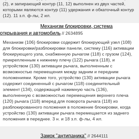
(2), и запирающий контур (11, 12) выполнен из двух частей,
которыми являются контур (11) удержания и обкаточный контур
(12). 11 з.п. ф-лы, 2 ил.
Механизм блокировки, система
открывания и автомобиль
// 2634895
Механизм (106) блокировки содержит блокирующий узел (108)
для блокировки/разблокировки панели, систему (116) активации
блокирующего узла, снабженную рычагом (118) с грузом (124),
прикрепленным к нижнему плечу (122) рычага (118), и
устройством (130) активации рычага, выполненным с
возможностью перемещения между задним и передним
положениями. Кроме того, устройство (130) активации рычага
содержит соединенный с рычагом (118) соединительный
элемент (134), содержащий нажимную часть (136),
выполненную с возможностью перемещения верхнего плеча
(120) рычага (118) вперед для поворота рычага (118) из
разблокированного положения в положение блокировки, когда
устройство (130) активации рычага перемещается из заднего
положения в переднее. 3 н. и 18 з.п. ф-лы, 4 ил.
Замок "антипаника"
// 2644111