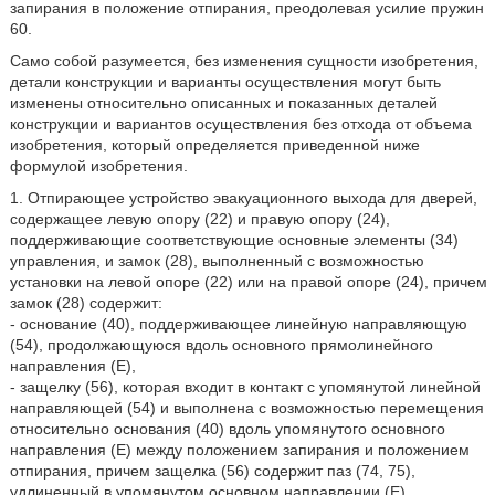
запирания в положение отпирания, преодолевая усилие пружин
60.
Само собой разумеется, без изменения сущности изобретения,
детали конструкции и варианты осуществления могут быть
изменены относительно описанных и показанных деталей
конструкции и вариантов осуществления без отхода от объема
изобретения, который определяется приведенной ниже
формулой изобретения.
1. Отпирающее устройство эвакуационного выхода для дверей,
содержащее левую опору (22) и правую опору (24),
поддерживающие соответствующие основные элементы (34)
управления, и замок (28), выполненный с возможностью
установки на левой опоре (22) или на правой опоре (24), причем
замок (28) содержит:
- основание (40), поддерживающее линейную направляющую
(54), продолжающуюся вдоль основного прямолинейного
направления (Е),
- защелку (56), которая входит в контакт с упомянутой линейной
направляющей (54) и выполнена с возможностью перемещения
относительно основания (40) вдоль упомянутого основного
направления (Е) между положением запирания и положением
отпирания, причем защелка (56) содержит паз (74, 75),
удлиненный в упомянутом основном направлении (Е),