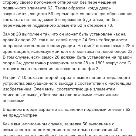
сторону своего положения отпирания без перемещения
подвижного элемента 62. Таким образом, когда дверь
закрывается, защелка 56 перемещается назад при образовании
контакта с ее неподвижной сопряженной деталью, но без
перемещения подвижного элемента 62 и стержней 78.
Замок 28 выполнен так, что он может быть установлен как на
правой опоре 22, так и на левой опоре 24 без необходимости
операции изменения конфигурации. На фиг.2 показан замок 28 с
ориентацией, используемой для его монтажа на левой опоре 22.
В том случае, если замок 28 должен быть установлен на правой
опоре 24, достаточно развернуть замок 28 на 180° вокруг оси G
относительно положения, показанного на фиг.2.
На фиг.7-10 показан второй вариант выполнения отпирающего
устройства эвакуационного выхода в соответствии с настоящим
изобретением. Элементы, соответствующие элементам,
описанным выше, обозначены одинаковыми ссылочными
позициями.
В данном втором варианте выполнения подвижный элемент 62
не предусмотрен.
Как в вышеописанном случае, защелка 56 выполнена с
возможностью перемещения относительно основания 40 в
основном прямолинейном направлении Е и направляется вдоль