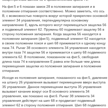
На фиг.5 и 6 показан замок 28 в положении запирания и в
положении отпирания соответственно. Можно заметить, что ось
В, с возможностью поворота вокруг которой прикреплен основной
элемент 34 управления, перпендикулярна основному
направлению Е, вдоль которого могут перемещаться защелка 56
и подвижный элемент 62. Пружины 60 поджимают защелку 56 в
сторону положения запирания. Когда защелка 56 находится в
положении запирания (фиг.5), подвижный элемент 62 находится
в своем положении покоя и шип 68 прижимается к одному концу
паза 74. Рычаг 38 основного элемента 34 управления находится
внутри паза 74 защелки 56 и прижимается к шипу 68 подвижного
элемента 62. В положении, показанном на фиг.5, свободная
длина паза 74 в направлении Е равна или больше чем длина
перемещения защелки из положения запирания в положение
отпирания.
Исходя из положения запирания, показанного на фиг.5, давление
на штангу 26 управления вызывает перемещение вверх выступа
35 управления. Данное перемещении выступа 35 управления
вызывает качание вокруг оси В основного элемента 34
управления, как показано на фиг.6. Рычаг 38 элемента 34
управления действует на шип 68 и продвигает подвижный
элемент 62 в сторону положения отпирания. Шип 68 подвижного