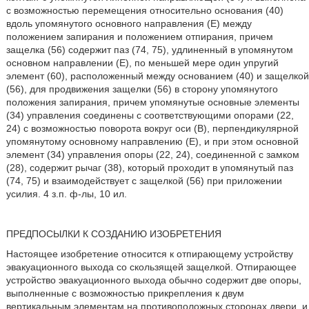
с возможностью перемещения относительно основания (40)
вдоль упомянутого основного направления (Е) между
положением запирания и положением отпирания, причем
защелка (56) содержит паз (74, 75), удлиненный в упомянутом
основном направлении (Е), по меньшей мере один упругий
элемент (60), расположенный между основанием (40) и защелкой
(56), для продвижения защелки (56) в сторону упомянутого
положения запирания, причем упомянутые основные элементы
(34) управления соединены с соответствующими опорами (22,
24) с возможностью поворота вокруг оси (В), перпендикулярной
упомянутому основному направлению (Е), и при этом основной
элемент (34) управления опоры (22, 24), соединенной с замком
(28), содержит рычаг (38), который проходит в упомянутый паз
(74, 75) и взаимодействует с защелкой (56) при приложении
усилия. 4 з.п. ф-лы, 10 ил.
ПРЕДПОСЫЛКИ К СОЗДАНИЮ ИЗОБРЕТЕНИЯ
Настоящее изобретение относится к отпирающему устройству
эвакуационного выхода со скользящей защелкой. Отпирающее
устройство эвакуационного выхода обычно содержит две опоры,
выполненные с возможностью прикрепления к двум
вертикальным элементам на противоположных сторонах двери, и