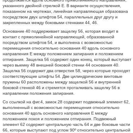
продолжается вдоль основного прямолинейного направления,
указанного двойной стрелкой Е. В варианте осуществления,
показанном на чертежах, линейная направляющая образована
посредством двух штифтов 54, параллельных друг другу и
закрепленных между боковыми стенками 44, 46.
Основание 40 поддерживает защелку 56, которая входит в
контакт с прямолинейной направляющей, образованной
посредством штифтов 54, и выполнена с возможностью
перемещения относительно основания 40 вдоль основного
направления Е между положением запирания и положением
отпирания. Защелка 56 содержит один конец, который выступает
через выемку 48 внешней боковой стенки 44 основания 40.
Защелка 56 содержит два отверстия 58, через которые проходят
соответствующие штифты 54. Две цилиндрические винтовые
пружины 60 расположены между защелкой 56 и внутренней
боковой стенкой 46 и стремятся проталкивать защелку 56 в
направлении положения запирания.
Со ссылкой на фиг.4, замок 28 содержит подвижный элемент 62,
выполненный с возможностью перемещения относительно
основания 40 вдоль основного направления Е между
положением покоя и положением отпирания. Подвижный
элемент 62 содержит центральную часть 64 и две боковые части
66, которые выступают под углом 90º относительно центральной