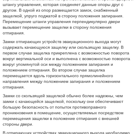
штангу управления, которая соединяет данные опоры друг с
другом. В одной из опор размещается замок, снабженный
защелкой, упруго поджатой в сторону положения запирания.
Перемещение штанги управления перпендикулярно двери
вызывает перемещение защелки в сторону положения
отпирания.
Замки отпирающих устройств эвакуационного выхода могут
содержать качающуюся защелку или скользящую защелку. В
первом случае защелка прикреплена с возможностью поворота
вокруг вертикальной оси и выполнена с возможностью поворота
вокруг упомянутой оси между положением запирания и
положением отпирания. Во втором случае защелка
перемещается вдоль горизонтального прямолинейного
направления между положением запирания и положением
отпирания.
Замки со скользящей защелкой обычно более надежны, чем
замки с качающейся защелкой, поскольку они обеспечивают
большую безопасность от попыток противоправного
проникновения в помещение, осуществляемых посредством
перемещения защелки в положение отпирания с внешней
стороны двери.
В отпирающих устройствах эвакуационного выхода необходимо