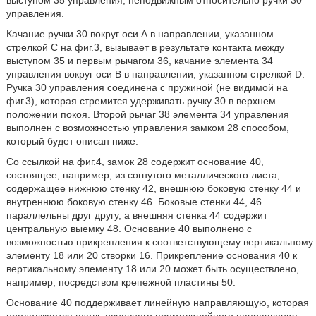
выступом 35 управления, неподвижным относительно ручки 30
управления.
Качание ручки 30 вокруг оси А в направлении, указанном
стрелкой С на фиг.3, вызывает в результате контакта между
выступом 35 и первым рычагом 36, качание элемента 34
управления вокруг оси В в направлении, указанном стрелкой D.
Ручка 30 управления соединена с пружиной (не видимой на
фиг.3), которая стремится удерживать ручку 30 в верхнем
положении покоя. Второй рычаг 38 элемента 34 управления
выполнен с возможностью управления замком 28 способом,
который будет описан ниже.
Со ссылкой на фиг.4, замок 28 содержит основание 40,
состоящее, например, из согнутого металлического листа,
содержащее нижнюю стенку 42, внешнюю боковую стенку 44 и
внутреннюю боковую стенку 46. Боковые стенки 44, 46
параллельны друг другу, а внешняя стенка 44 содержит
центральную выемку 48. Основание 40 выполнено с
возможностью прикрепления к соответствующему вертикальному
элементу 18 или 20 створки 16. Прикрепление основания 40 к
вертикальному элементу 18 или 20 может быть осуществлено,
например, посредством крепежной пластины 50.
Основание 40 поддерживает линейную направляющую, которая