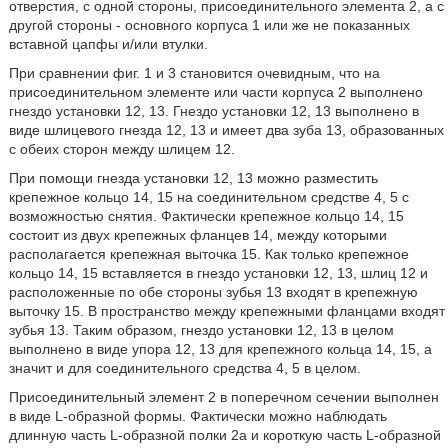
отверстия, с одной стороны, присоединительного элемента 2, а с
другой стороны - основного корпуса 1 или же не показанных
вставной цапфы и/или втулки.
При сравнении фиг. 1 и 3 становится очевидным, что на
присоединительном элементе или части корпуса 2 выполнено
гнездо установки 12, 13. Гнездо установки 12, 13 выполнено в
виде шлицевого гнезда 12, 13 и имеет два зуба 13, образованных
с обеих сторон между шлицем 12.
При помощи гнезда установки 12, 13 можно разместить
крепежное кольцо 14, 15 на соединительном средстве 4, 5 с
возможностью снятия. Фактически крепежное кольцо 14, 15
состоит из двух крепежных фланцев 14, между которыми
располагается крепежная выточка 15. Как только крепежное
кольцо 14, 15 вставляется в гнездо установки 12, 13, шлиц 12 и
расположенные по обе стороны зубья 13 входят в крепежную
выточку 15. В пространство между крепежными фланцами входят
зубья 13. Таким образом, гнездо установки 12, 13 в целом
выполнено в виде упора 12, 13 для крепежного кольца 14, 15, а
значит и для соединительного средства 4, 5 в целом.
Присоединительный элемент 2 в поперечном сечении выполнен
в виде L-образной формы. Фактически можно наблюдать
длинную часть L-образной полки 2а и короткую часть L-образной