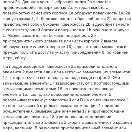
полки 2b. Длинная часть L-образной полки 2а является
продолжающейся поверхностью 2а, которая вместе с
поверхностью основного корпуса 1а образует поверхность 1а, 2а
корпуса замка 1, 2. Короткая часть L-образной полки 2b напротив
представляет собой боковую поверхность 2b и действует вместе
с соответствующей боковой поверхностью 1b основного корпуса
1. Можно заметить, что боковая поверхность 2b
присоединительного элемента или части корпуса 2 вместе
образуют выемку или отверстие 16, через которое можно, как и
прежде, получить доступ к участку присоединения 8, по крайней
мере, сбоку.
На продолжающейся поверхности 2а присоединительного
элемента 2 имеется один или несколько замыкающих элементов
17, которые лучше всего видны на виде сзади на фиг. 3. Эти
замыкающие элементы 17 взаимодействуют с противостоящими
замыкающими элементами 18 на поверхности основного
элемента 1а. Как только присоединительный элемент 2
поворачивается вокруг поворотной оси D на основном корпусе 1,
то есть по часовой стрелке в показанном на фиг. 1 примере
осуществления, замыкающие элементы 17 и противостоящие
замыкающие элементы 18 в установленном положении
присоединительного элемента 2 входят в зацепление, по крайней
мере, частично. В результате присоединительный элемент или