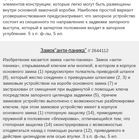
элементов конструкции, которые легко могут быть размещены
внутри основной замочной коробки. Наиболее простой вариант
усовершенствования предусматривает, что запорное устройство
состоит из скошенного по направлению к задвижке запорного
выступа, который в запертом положении входит в запорное
углубление. 5 з.п. ф-лы, 5 ил.
Замок"анти-паника"
// 2644112
Изобретение касается замка «анти-паника». Замок «анти-
паника», открываемый ключом или кнопкой, в котором в корпусе
основного замка (1) предусмотрен толкатель приводной штанги
(8), который жестко соединен с приводными штангами (2, 3) и
замковым устройством на коробе основного замка (7) и
застрахован от смещения при выдвинутой с помощью ключа
посредством запорного цилиндра задвижки (5), причем
замковое устройство выполнено с возможностью разблокировки
ключом, при этом замковое устройство имеет в корпусе
основного замка (1) стопорную защелку (14), приводимую
пружиной в положение «блокировка», отличающийся тем, что
стопорная защелка (14) сконструирована с возможностью
отодвигаться назад с помощью рычага (12), приводимого в
действие цилиндром или осью втулки. 3 з.п. ф-лы, 5 ил.