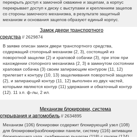
перекрыть доступ к замочной скважине и зацепам, а корпус
перекрывает доступ к диску с выступами и креплениям зацепов
со стороны замочного механизма, в результате защитный
механизм и основания зацепов образуют единый корпус.
Замок двери транспортного
средства
// 2629874
В заявке описан замок двери транспортного средства,
содержащий стопорный механизм (2, 3), состоящий из
поворотной защелки (2) и храповой собачки (3), при этом при
нахождении стопорного механизма (2, 3) в замкнутом состоянии
храповая собачка (3) своим запирающим контуром (11, 12)
прилегает к контуру (10, 13) защелкивания поворотной защелки
(2), и запирающий контур (11, 12) выполнен из двух частей,
которыми являются контур (11) удержания и обкаточный контур
(12). 11 з.п. ф-лы, 2 ил.
Механизм блокировки, система
открывания и автомобиль
// 2634895
Механизм (106) блокировки содержит блокирующий узел (108)
для блокировки/разблокировки панели, систему (116) активации
блокирующего узла, снабженную рычагом (118) с грузом (124),