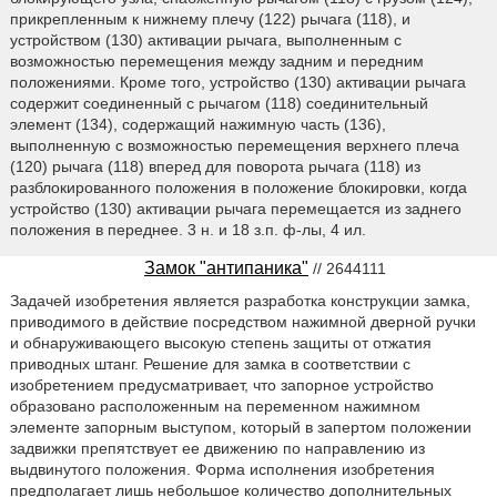
прикрепленным к нижнему плечу (122) рычага (118), и
устройством (130) активации рычага, выполненным с
возможностью перемещения между задним и передним
положениями. Кроме того, устройство (130) активации рычага
содержит соединенный с рычагом (118) соединительный
элемент (134), содержащий нажимную часть (136),
выполненную с возможностью перемещения верхнего плеча
(120) рычага (118) вперед для поворота рычага (118) из
разблокированного положения в положение блокировки, когда
устройство (130) активации рычага перемещается из заднего
положения в переднее. 3 н. и 18 з.п. ф-лы, 4 ил.
Замок "антипаника"
// 2644111
Задачей изобретения является разработка конструкции замка,
приводимого в действие посредством нажимной дверной ручки
и обнаруживающего высокую степень защиты от отжатия
приводных штанг. Решение для замка в соответствии с
изобретением предусматривает, что запорное устройство
образовано расположенным на переменном нажимном
элементе запорным выступом, который в запертом положении
задвижки препятствует ее движению по направлению из
выдвинутого положения. Форма исполнения изобретения
предполагает лишь небольшое количество дополнительных