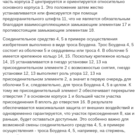
часть корпуса 2 центрируется и ориентируется относительно
основного корпуса 1. Это положение затем жестко
устанавливается или фиксируется при помощи
предохранительного штифта 11, что не является обязательным
благодаря взаимосцепляющимся замыкающим элементам 17 и
противостоящим замыкающим элементам 18.
Соединительное средство 4, 5 в примере осуществления
изобретения выполнено в виде троса Боудена. Трос Боудена 4, 5
состоит из оболочки 5 и сердцевины или троса 4. В оболочке 5
имеется крепежное кольцо 14, 15. Поскольку крепежное кольцо
14, 15 устанавливается в гнездо установки 12, 13 на
присоединительном элементе 2 с возможностью снятия, гнездо
установки 12, 13 выполняет роль упора 12, 13 на
присоединительном элементе 2, а значит в первую очередь для
оболочки 5 и, следовательно, для троса Боудена 4, 5 в целом. К
тому же присоединительный элемент 2 обеспечивает перекрытие
отверстия 7 в основном корпусе 1 и большей части участка
присоединения 8 вплоть до отверстия 16. В результате
обеспечивается максимальная защита от внешних воздействий и
одновременно гарантируется, что участок присоединения 8, как и
раньше, будет оставаться доступным. Это особенно важно для
возможной смены соединительного средства 4, 5, в примере
осуществления - троса Боудена 4, 5, например, на стержень,