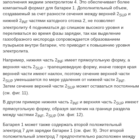
заполнения жидким электролитом 4. Это обеспечивает более
компактный формат для батареи 1. Дополнительный объем,
создаваемый за счет разности сечения между верхней 2
и
SUP
нижней 2
частями катодного отсека 2, не позволяет
INF
электролиту 4 подниматься до слишком высокого уровня и
переливаться во время фазы зарядки, так как выделение
газообразного кислорода сопровождается образованием
пузырьков внутри батареи, что приводит к повышению уровня
электролита.
Например, нижняя часть 2
имеет прямоугольную форму, а
INF
верхняя часть 2
- трапециевидную форму, иначе говоря края
SUP
верхней части имеют наклон, поэтому сечение верхней части
2
уменьшается по мере удаления от нижней части 2
.
SUP
INF
Затем сечение верхней части 2
может оставаться постоянным
SUP
(см. фиг. 11).
В другом примере нижняя часть 2
и верхняя часть 2
имеют
INF
SUP
прямоугольную форму, образуя заплечик на границе раздела
между частями 2
, 2
(см. фиг. 12).
INF
SUP
Батарея 1 может также содержать второй положительный
электрод 7 для зарядки батареи 1 (см. фиг. 9). Этот второй
положительный электрод 7 предпочтительно расположен между