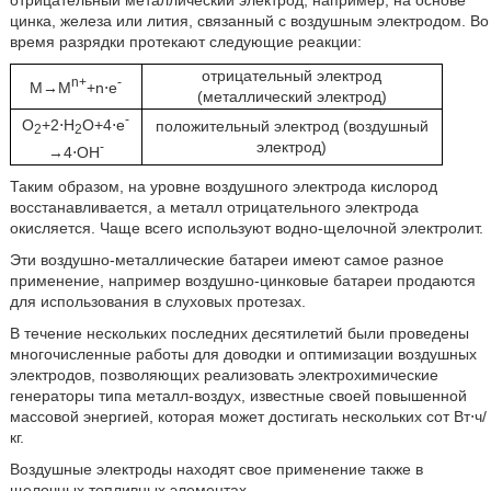
отрицательный металлический электрод, например, на основе
цинка, железа или лития, связанный с воздушным электродом. Во
время разрядки протекают следующие реакции:
отрицательный электрод
n+
-
M→M
+n⋅e
(металлический электрод)
-
O
+2⋅H
O+4⋅e
положительный электрод (воздушный
2
2
электрод)
-
→4⋅OH
Таким образом, на уровне воздушного электрода кислород
восстанавливается, а металл отрицательного электрода
окисляется. Чаще всего используют водно-щелочной электролит.
Эти воздушно-металлические батареи имеют самое разное
применение, например воздушно-цинковые батареи продаются
для использования в слуховых протезах.
В течение нескольких последних десятилетий были проведены
многочисленные работы для доводки и оптимизации воздушных
электродов, позволяющих реализовать электрохимические
генераторы типа металл-воздух, известные своей повышенной
массовой энергией, которая может достигать нескольких сот Вт⋅ч/
кг.
Воздушные электроды находят свое применение также в
щелочных топливных элементах.