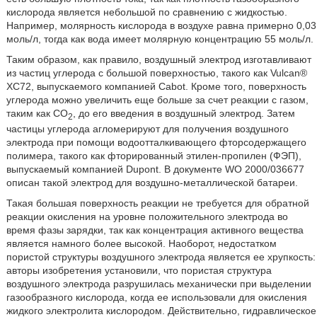
кислорода является небольшой по сравнению с жидкостью.
Например, молярность кислорода в воздухе равна примерно 0,03
моль/л, тогда как вода имеет молярную концентрацию 55 моль/л.
Таким образом, как правило, воздушный электрод изготавливают
из частиц углерода с большой поверхностью, такого как Vulcan®
ХС72, выпускаемого компанией Cabot. Кроме того, поверхность
углерода можно увеличить еще больше за счет реакции с газом,
таким как CO
, до его введения в воздушный электрод. Затем
2
частицы углерода агломерируют для получения воздушного
электрода при помощи водоотталкивающего фторсодержащего
полимера, такого как фторированный этилен-пропилен (ФЭП),
выпускаемый компанией Dupont. В документе WO 2000/036677
описан такой электрод для воздушно-металлической батареи.
Такая большая поверхность реакции не требуется для обратной
реакции окисления на уровне положительного электрода во
время фазы зарядки, так как концентрация активного вещества
является намного более высокой. Наоборот, недостатком
пористой структуры воздушного электрода является ее хрупкость:
авторы изобретения установили, что пористая структура
воздушного электрода разрушилась механически при выделении
газообразного кислорода, когда ее использовали для окисления
жидкого электролита кислородом. Действительно, гидравлическое