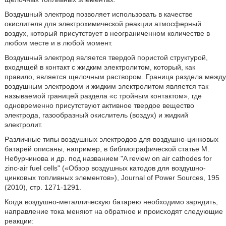
Воздушный электрод позволяет использовать в качестве
окислителя для электрохимической реакции атмосферный
воздух, который присутствует в неограниченном количестве в
любом месте и в любой момент.
Воздушный электрод является твердой пористой структурой,
входящей в контакт с жидким электролитом, который, как
правило, является щелочным раствором. Граница раздела между
воздушным электродом и жидким электролитом является так
называемой границей раздела «с тройным контактом», где
одновременно присутствуют активное твердое вещество
электрода, газообразный окислитель (воздух) и жидкий
электролит.
Различные типы воздушных электродов для воздушно-цинковых
батарей описаны, например, в библиографической статье М.
Небурчинова и др. под названием "A review on air cathodes for
zinc-air fuel cells" («Обзор воздушных катодов для воздушно-
цинковых топливных элементов»), Journal of Power Sources, 195
(2010), стр. 1271-1291.
Когда воздушно-металлическую батарею необходимо зарядить,
направление тока меняют на обратное и происходят следующие
реакции: