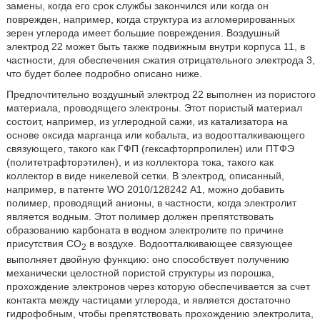
замены, когда его срок службы закончился или когда он
поврежден, например, когда структура из агломерированных
зерен углерода имеет большие повреждения. Воздушный
электрод 22 может быть также подвижным внутри корпуса 11, в
частности, для обеспечения сжатия отрицательного электрода 3,
что будет более подробно описано ниже.
Предпочтительно воздушный электрод 22 выполнен из пористого
материала, проводящего электроны. Этот пористый материал
состоит, например, из углеродной сажи, из катализатора на
основе оксида марганца или кобальта, из водоотталкивающего
связующего, такого как ГФП (гексафторпропилен) или ПТФЭ
(политетрафторэтилен), и из коллектора тока, такого как
коллектор в виде никелевой сетки. В электрод, описанный,
например, в патенте WO 2010/128242 А1, можно добавить
полимер, проводящий анионы, в частности, когда электролит
является водным. Этот полимер должен препятствовать
образованию карбоната в водном электролите по причине
присутствия CO
в воздухе. Водоотталкивающее связующее
2
выполняет двойную функцию: оно способствует получению
механически целостной пористой структуры из порошка,
прохождение электронов через которую обеспечивается за счет
контакта между частицами углерода, и является достаточно
гидрофобным, чтобы препятствовать прохождению электролита,