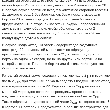
катодными отсеками 2, то либо только один из двух отсеков 2
имеет бортик 28, либо оба катодных отсека 2 имеют бортики 28.
В первом случае бортик 28 входит в контакт со стороной кассеты
21 другого отсека 2 без бортика, как было указано выше для
бортика 28 и стенки корпуса. Во втором случае бортики 28
предусмотрены на сторонах кассет 21, будучи направленными
друг к другу таким образом, чтобы оба катодных отсека 2
сжимали металлический электрод 3, пока оба бортика 28 не
войдут друг с другом в контакт.
В случае, когда катодный отсек 2 содержит два воздушных
электрода 22, по меньшей мере частично образующих
противоположные стороны кассеты 21, он может содержать
бортик на одной из сторон, но не на другой, или бортик 28 на
каждой из сторон. При этом бортик или бортики действуют, как
было описано выше.
Катодный отсек 2 может содержать нижнюю часть 2
и верхнюю
INF
часть 2
, при этом нижняя часть содержит воздушный электрод
SUP
или воздушные электроды 22. Верхняя часть 2
имеет по
SUP
меньшей мере одно сечение, перпендикулярное к плоскости
воздушного электрода, меньшее сечения нижней части 2
.
INF
Таким образом, на уровне верхней части 2
катодного отсека 3
SUP
в корпусе 11 батареи 1 предусмотрено больше пространства для