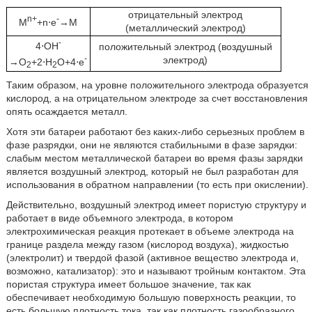
отрицательный электрод
n+
-
M
+n⋅e
→M
(металлический электрод)
-
4⋅OH
положительный электрод (воздушный
-
электрод)
→O
+2⋅H
O+4⋅e
2
2
Таким образом, на уровне положительного электрода образуется
кислород, а на отрицательном электроде за счет восстановления
опять осаждается металл.
Хотя эти батареи работают без каких-либо серьезных проблем в
фазе разрядки, они не являются стабильными в фазе зарядки:
слабым местом металлической батареи во время фазы зарядки
является воздушный электрод, который не был разработан для
использования в обратном направлении (то есть при окислении).
Действительно, воздушный электрод имеет пористую структуру и
работает в виде объемного электрода, в котором
электрохимическая реакция протекает в объеме электрода на
границе раздела между газом (кислород воздуха), жидкостью
(электролит) и твердой фазой (активное вещество электрода и,
возможно, катализатор): это и называют тройным контактом. Эта
пористая структура имеет большое значение, так как
обеспечивает необходимую большую поверхность реакции, то
есть большую плотность тока, так как плотность газообразного