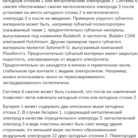
катодным отсеком 2 или металлическим электродом 3. Система 6
сжатия обеспечивает сжатие металлического электрода 3 после
установки на место катодного отсека 2 и металлического
электрода 3 и после ее введения. Примером упругого губчатого
материала может быть, например губчатый полихлоропрен
(называемый также
), предпочтительно губчатые неопрены,
выпускаемые под названием Bulatex®, в частности, Bulatex С166
компанией Hutchinson. Другим примером такого губчатого
материала является Sylomer® G, выпускаемый компанией
Plastiform's. Предпочтительно губчатый материал имеет закрытую
пористость, изолированную от жидкого электролита.
Предпочтительно он находится в мягком и герметичном чехле,
стабильном при контакте с жидким электролитом. Например,
можно использовать чехол из термосвариваемого
экструдированного полиэтилена.
Система 6 сжатия может быть съемной, что после ее извлечения
позволяет легче извлекать катодный отсек или катодные отсеки 2.
Батарея 1 может содержать два описанных выше катодных
отсека 2. В случае батареи 1, содержащей металлический
электрод в качестве отрицательного электрода 3, металлический
электрод 3 в виде пластины может быть сжат между двумя
сторонами, по меньшей мере частично образованными
воздушным электродом 22 двух катодных отсеков 2. Перегородки