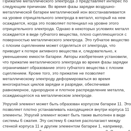
Прижатие металлического электрода 3 представляет интерес по
следующим причинам. Во время фазы зарядки воздушно-
металлической батареи металлический ион восстанавливается
на уровне отрицательного электрода в металл, который на нем
осаждается, когда это позволяет потенциал на уровне этого
отрицательного электрода. Однако в некоторых условиях металл
осаждается в виде губчатого вещества, плохо сцепляющегося с
поверхностью металлического электрода. Это губчатое вещество
с плохим сцеплением может отделяться от электрода, что
приводит к потере активного вещества и, следовательно, к
уменьшению емкости батареи. Авторы изобретения установили,
что прижатие металлического электрода во время фазы зарядки
ограничивает образование этого губчатого вещества с плохим
сцеплением. Кроме того, это прижатие не позволяет
металлическому электроду деформироваться во время
многократных циклов зарядки и разрядки, обеспечивая
равномерное, однородное и плотное распределение металла,
осаждающегося на металлическом электроде.
Упругий элемент может быть образован корпусом батареи 11. Это
позволяет плотно устанавливать находящиеся внутри корпуса 11
элементы. Упругий элемент может быть также выполнен в виде
системы 6 сжатия. Эту систему 6 сжатия располагают между
стенкой корпуса 11 и другим элементом батареи 1, например,