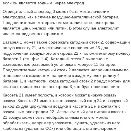
если он является водным, через электрод.
Отрицательный электрод 3 может быть металлическим
электродом, как в случае воздушно-металлической батареи.
Предпочтительно материалом металлического электрода
является цинк, железо или литий. В этом случае электролит
является жидким электролитом.
Батарея 1 может также содержать катодный отсек 2, содержащий
полую кассету 21, и электрическое соединение 23 для
подключения воздушного электрода 22 к положительному полюсу
батареи 1 (см. фиг. 1-4). Катодный отсек 2 выполнен с
возможностью разъемной установки в корпусе 11 батареи.
Предпочтительно катодный отсек 2 является непроницаемым по
отношению к жидкостям, например к жидкому электролиту 4
батареи 1, в частности, когда катодный отсек 2 предусмотрен для
сжатия отрицательного электрода 3, что будет описано ниже.
Кассета 21 имеет полость, в которой может циркулировать
воздух. Кассета 21 имеет также воздушный вход 24 и воздушный
выход 25 для циркуляции воздуха в кассете 21 и в контакте с
воздушным электродом 22. Используемый для питания кассеты
21 воздух может быть необработанным или его можно
обрабатывать, например увлажнять, сушить, удалять из него
карбонаты (удаление CO
) или обогащать его кислородом.
2