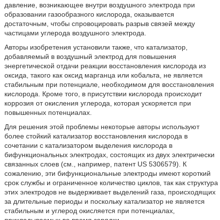
давление, возникающее внутри воздушного электрода при
образовании газообразного кислорода, оказывается
достаточным, чтобы спровоцировать разрыв связей между
частицами углерода воздушного электрода.
Авторы изобретения установили также, что катализатор,
добавляемый в воздушный электрод для повышения
энергетической отдачи реакции восстановления кислорода из
оксида, такого как оксид марганца или кобальта, не является
стабильным при потенциале, необходимом для восстановления
кислорода. Кроме того, в присутствии кислорода происходит
коррозия от окисления углерода, которая ускоряется при
повышенных потенциалах.
Для решения этой проблемы некоторые авторы используют
более стойкий катализатор восстановления кислорода в
сочетании с катализатором выделения кислорода в
бифункциональных электродах, состоящих из двух электрически
связанных слоев (см., например, патент US 5306579). К
сожалению, эти бифункциональные электроды имеют короткий
срок службы и ограниченное количество циклов, так как структура
этих электродов не выдерживает выделений газа, происходящих
за длительные периоды и поскольку катализатор не является
стабильным и углерод окисляется при потенциалах,
прикладываемых во время зарядки.