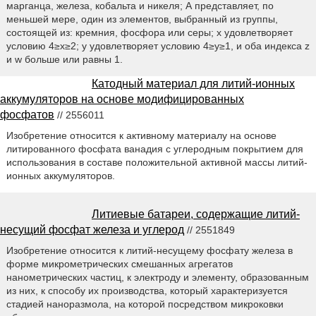
марганца, железа, кобальта и никеля; А представляет, по
меньшей мере, один из элементов, выбранный из группы,
состоящей из: кремния, фосфора или серы; x удовлетворяет
условию 4≥х≥2; y удовлетворяет условию 4≥y≥1, и оба индекса z
и w больше или равны 1.
Катодный материал для литий-ионных
аккумуляторов на основе модифицированных
фосфатов
// 2556011
Изобретение относится к активному материалу на основе
литированного фосфата ванадия с углеродным покрытием для
использования в составе положительной активной массы литий-
ионных аккумуляторов.
Литиевые батареи, содержащие литий-
несущий фосфат железа и углерод
// 2551849
Изобретение относится к литий-несущему фосфату железа в
форме микрометрических смешанных агрегатов
нанометрических частиц, к электроду и элементу, образованным
из них, к способу их производства, который характеризуется
стадией наноразмола, на которой посредством микроковки