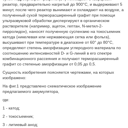
реактор, предварительно нагретый до 900°С, и выдерживают 5
минут, после чего реактор вынимают и охлаждают на воздухе, а
полученный сухой терморасширенный графит при помощи
ультразвуковой обработки диспергируют в органическом
растворителе (например, ацетон, гептан, N-метил-2-
пирролидон), наносят полученную суспензию на токосъемник
катода (никелевая или нержавеющая сетка или фольга),
высушивают при температуре в диапазоне от 60° до 80°С,
определяют степень аморфизации углеродного материала по
соотношению интенсивностей D- и G-линий в его спектре
комбинационного рассеяния и получают терморасширенный
графит со степенью аморфизации от 0,05 до 0,5.
Сущность изобретения поясняется чертежами, на которых
изображено:
На фиг.1 представлено схематическое изображение
предлагаемого аккумулятора,
где:
1 - катод;
2 - токосъемник;
3 - литиевый анод;