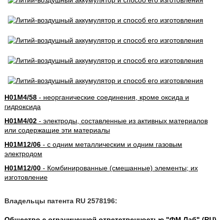
H01M4/58
- неорганические соединения, кроме оксида и
гидроксида
H01M4/02
- электроды, составленные из активных материалов
или содержащие эти материалы
H01M12/06
- с одним металлическим и одним газовым
электродом
H01M12/00
- Комбинированные (смешанные) элементы; их
изготовление
Владельцы патента RU 2578196:
Общество с ограниченной ответственностью "ФМ Лаб" (RU)