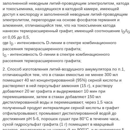
заполненной неводным литий-проводящим электролитом, катода
и токосъемника, находящихся в катодной камере, имеющей
доступ к кислороду и заполненной неводным литий-проводящим
электролитом, перегородки на основе фосфатов германия и
алюминия, отличающийся тем, что на токосъемник катода
нанесен терморасширенный графит, имеющий соотношение I
/I
D
G
от 0,05 до 0,5,
где I
- интенсивность D-линии в спектре комбинационного
D
рассеяния терморасширенного графита;
I
- интенсивность G-линии в спектре комбинационного
G
рассеяния терморасширенного графита;
2. Способ изготовления литий-воздушного аккумулятора по п.1,
отличающийся тем, что в стакан емкостью не менее 300 мл
помещают 40 мл концентрированной (95%) серной кислоты и
растворяют в ней персульфат аммония (15 г), к раствору
добавляют 20 мг графита и выдерживают 10 мин при
перемешивании, затем в стакан добавляют 150 мл
дистиллированной воды и перемешивают, через 1,5 часа
полученный продукт интеркаляции серной кислоты в графит
отфильтровывают, промывают дистиллированной водой до
достижения рН 5-6, порошок сушат при 80°С в течение часа,
сухой гидросульфат графита (1 г) помещают в кварцевый
реактор, предварительно нагретый до 900°С, и выдерживают 5