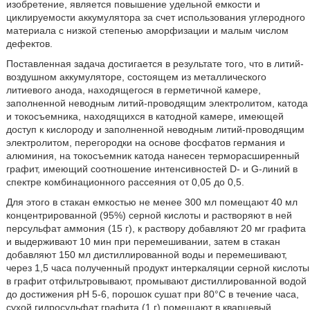
изобретение, является повышение удельной емкости и
циклируемости аккумулятора за счет использования углеродного
материала с низкой степенью аморфизации и малым числом
дефектов.
Поставленная задача достигается в результате того, что в литий-
воздушном аккумуляторе, состоящем из металлического
литиевого анода, находящегося в герметичной камере,
заполненной неводным литий-проводящим электролитом, катода
и токосъемника, находящихся в катодной камере, имеющей
доступ к кислороду и заполненной неводным литий-проводящим
электролитом, перегородки на основе фосфатов германия и
алюминия, на токосъемник катода нанесен терморасширенный
графит, имеющий соотношение интенсивностей D- и G-линий в
спектре комбинационного рассеяния от 0,05 до 0,5.
Для этого в стакан емкостью не менее 300 мл помещают 40 мл
концентрированной (95%) серной кислоты и растворяют в ней
персульфат аммония (15 г), к раствору добавляют 20 мг графита
и выдерживают 10 мин при перемешивании, затем в стакан
добавляют 150 мл дистиллированной воды и перемешивают,
через 1,5 часа полученный продукт интеркаляции серной кислоты
в графит отфильтровывают, промывают дистиллированной водой
до достижения рН 5-6, порошок сушат при 80°С в течение часа,
сухой гидросульфат графита (1 г) помещают в кварцевый