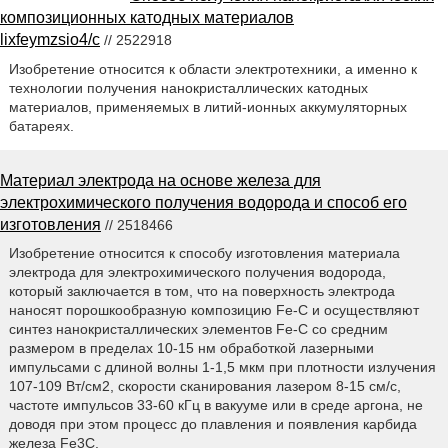
композиционных катодных материалов
lixfeymzsio4/c
// 2522918
Изобретение относится к области электротехники, а именно к
технологии получения нанокристаллических катодных
материалов, применяемых в литий-ионных аккумуляторных
батареях.
Материал электрода на основе железа для
электрохимического получения водорода и способ его
изготовления
// 2518466
Изобретение относится к способу изготовления материала
электрода для электрохимического получения водорода,
который заключается в том, что на поверхность электрода
наносят порошкообразную композицию Fe-C и осуществляют
синтез нанокристаллических элементов Fe-C со средним
размером в пределах 10-15 нм обработкой лазерными
импульсами с длиной волны 1-1,5 мкм при плотности излучения
107-109 Вт/см2, скорости сканирования лазером 8-15 см/с,
частоте импульсов 33-60 кГц в вакууме или в среде аргона, не
доводя при этом процесс до плавления и появления карбида
железа Fe3C.