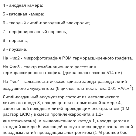
4 - анодная камера;
5 - катодная камера;
6 - твердый литий-проводящий электролит;
7 - перфорированный поршень;
8 - поршень;
9 - пружина.
На Фиг.2 - микрофотография РЭМ терморасширенного графита.
На Фиг.3 - спектр комбинационного рассеяния
терморасширенного графита (длина волны лазера 514 нм).
На Фиг.4 - гальваностатические кривые заряда-разряда литий-
2
воздушного аккумулятора (8 циклов, плотность тока 0.01 мА/см
).
Литий-воздушный аккумулятор состоит из металлического
литиевого анода 3, находящегося в герметичной камере 4,
заполненной неводным литий-проводящим электролитом (1 М
раствор LiClO
в смеси пропиленкарбоната и 1,2-
4
диметоксиэтана), и вышеописанного катода 1, находящегося в
катодной камере 5, имеющей доступ к кислороду и заполненной
неводным литий-проводящим электролитом (1 М раствор бис-