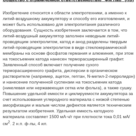
Изобретение относится к области электротехники, а именно к
литий-воздушному аккумулятору и способу его изготовления, и
может быть использовано для электропитания различного
оборудования. Сущность изобретения заключается в том, что
литий-воздушный аккумулятор заполнен неводным литий-
проводящим электролитом, катод и анод разделены твердым
литий-проводящим электролитом в виде стеклокерамической
мембраны на основе фосфатов германия и алюминия, при этом
на токосъемник катода нанесен терморасширенный графит.
Заявленный способ включает получение сухого
терморасширенного графита, дисперсии в органическом
растворителе (например, ацетон, гептан, N-метил-2-пирролидон)
и нанесение полученной суспензии на токосъемник катода
(никелевая или нержавеющая сетка или фольга), а также сушку.
Повышение удельной емкости и циклируемости аккумулятора за
счет использования углеродного материала с низкой степенью
аморфизации и малым числом дефектов является техническим
результатом изобретения. Удельная емкость катодного
материала составляет 1500 мА·ч/г при плотности тока 0,01 мА/
2
см
. 2 н.п. ф-лы, 4 ил.