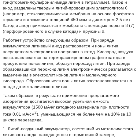
трифторметилсульфонилимида лития в тетраглиме). Катод и
анод разделены твердым литий-проводящим электролитом 6
(например, стеклокерамическая мембрана на основе фосфатов
германия и алюминия толщиной 450 мкм и диаметром 2,5 см).
Катод и анод прижимаются к мембране с помощью поршня 8 (7)
(перфорированного в случае катода) и пружины 9.
Работает устройство следующим образом. При заряде
аккумулятора литиевый анод растворяется и ионы лития
посредством электролитов поступают в катод. Кислород воздуха
восстанавливается на терморасширенном графите катода в
присутствии ионов лития, образуя пероксид лития. При заряде
образовавшийся пероксид лития электрохимически разлагается с
выделением в электролит ионов лития и молекулярного
кислорода. Образовавшиеся ионы лития восстанавливаются на
аноде до металлического лития.
Таким образом, в результате применения предлагаемого
изобретения достигается высокая удельная емкость
аккумулятора (1500 мАч/г катодного материала при плотности
2
тока 0.01 мА/см
), уменьшающаяся не более чем на 10% за 10
циклов перезаряда.
1. Литий-воздушный аккумулятор, состоящий из металлического
литиевого анода, находящегося в герметичной камере,