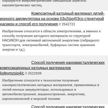
образуются микрометрические смешанные агрегаты
нанометрических частиц.
Композитный катодный материал литий-
ионного аккумулятора на основе li3v2(po4)3со структурой
насикон и способ его получения
// 2542721
Изобретение относится к области электротехники, а именно к
способу получения катодного материала со структурой
НАСИКОН для литиевой автономной энергетики (гибридного
транспорта, электромобилей, буферных систем хранения
энергии и т.д.).
Способ получения нанокристаллических
композиционных катодных материалов
lixfeymzsio4/c
// 2522939
Изобретение относится к технологии получения
нанокристаллических катодных материалов, применяемых в
литий-ионных аккумуляторах, используемых в
автомобилестроении, машиностроении, энергетике,
аэрокосмической и морской технике.
Способ получения нанокристаллических