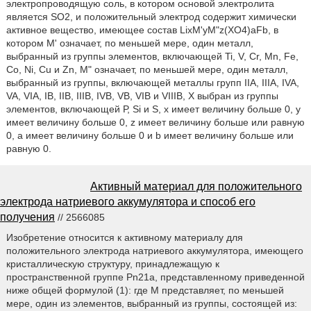
электропроводящую соль, в котором основой электролита
является SO2, и положительный электрод содержит химически
активное вещество, имеющее состав LixM'yM"z(XO4)aFb, в
котором М' означает, по меньшей мере, один металл,
выбранный из группы элементов, включающей Ti, V, Cr, Mn, Fe,
Co, Ni, Cu и Zn, М" означает, по меньшей мере, один металл,
выбранный из группы, включающей металлы групп IIA, IIIA, IVA,
VA, VIA, IB, IIB, IIIB, IVB, VB, VIB и VIIIB, Х выбран из группы
элементов, включающей Р, Si и S, х имеет величину больше 0, у
имеет величину больше 0, z имеет величину больше или равную
0, а имеет величину больше 0 и b имеет величину больше или
равную 0.
Активный материал для положительного
электрода натриевого аккумулятора и способ его
получения
// 2566085
Изобретение относится к активному материалу для
положительного электрода натриевого аккумулятора, имеющего
кристаллическую структуру, принадлежащую к
пространственной группе Pn21a, представленному приведенной
ниже общей формулой (1): где М представляет, по меньшей
мере, один из элементов, выбранный из группы, состоящей из: