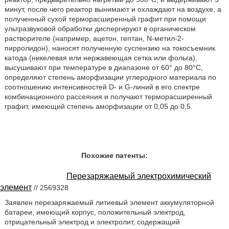
минут, после чего реактор вынимают и охлаждают на воздухе, а
полученный сухой терморасширенный графит при помощи
ультразвуковой обработки диспергируют в органическом
растворителе (например, ацетон, гептан, N-метил-2-
пирролидон), наносят полученную суспензию на токосъемник
катода (никелевая или нержавеющая сетка или фольга),
высушивают при температуре в диапазоне от 60° до 80°С,
определяют степень аморфизации углеродного материала по
соотношению интенсивностей D- и G-линий в его спектре
комбинационного рассеяния и получают терморасширенный
графит, имеющий степень аморфизации от 0,05 до 0,5.
Похожие патенты:
Перезаряжаемый электрохимический
элемент
// 2569328
Заявлен перезаряжаемый литиевый элемент аккумуляторной
батареи, имеющий корпус, положительный электрод,
отрицательный электрод и электролит, содержащий