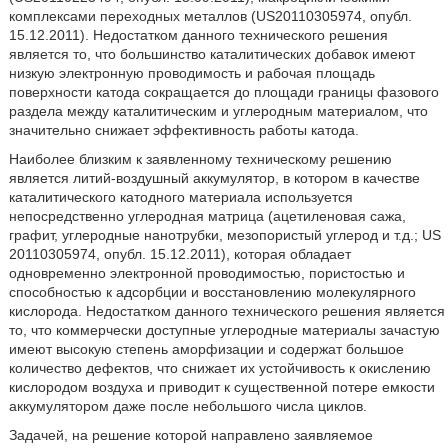
комплексами переходных металлов (US20110305974, опубл.
15.12.2011). Недостатком данного технического решения
является то, что большинство каталитических добавок имеют
низкую электронную проводимость и рабочая площадь
поверхности катода сокращается до площади границы фазового
раздела между каталитическим и углеродным материалом, что
значительно снижает эффективность работы катода.
Наиболее близким к заявленному техническому решению
является литий-воздушный аккумулятор, в котором в качестве
каталитического катодного материала используется
непосредственно углеродная матрица (ацетиленовая сажа,
графит, углеродные нанотрубки, мезопористый углерод и т.д.; US
20110305974, опубл. 15.12.2011), которая обладает
одновременно электронной проводимостью, пористостью и
способностью к адсорбции и восстановлению молекулярного
кислорода. Недостатком данного технического решения является
то, что коммерчески доступные углеродные материалы зачастую
имеют высокую степень аморфизации и содержат большое
количество дефектов, что снижает их устойчивость к окислению
кислородом воздуха и приводит к существенной потере емкости
аккумулятором даже после небольшого числа циклов.
Задачей, на решение которой направлено заявляемое