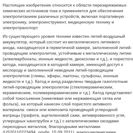
Настоящее изобретение относится к области перезаряжаемых
химических источников тока и применяется для обеспечения
электропитанием различных устройств, включая портативную
электронику, электроинструмент, медицинскую технику и
электротранспорт.
Из существующего уровня техники известен литий-воздушный
аккумулятор, который состоит из металлического литиевого
анода, находящегося в герметичной камере, заполненной литий-
проводящим электролитом, устойчивым к металлическому литию
(алкилкарбонаты, ионные жидкости, диоксолан и т.д.), и пористого
катода, находящегося в катодной камере, имеющей доступ к
кислороду и заполненной неводным литий-проводящим
электролитом (глимы, эфиры, лактоны, сульфоны, ионные
жидкости и т.д.). Катод и анод разделены твердым газоплотным
литий-проводящим электролитом (стеклокерамическим,
керамическим, полимеркерамическим и т.д.). Катод представляет
собой токосъемник (никелевая или нержавеющая сетка или
фольга), на который нанесен слой пористого активного
материала: смеси или композита проводящей углеродной
матрицы (графита, ацетиленовой сажи, активированного угля,
углеродных нанотрубок и т.д.) с каталитическими оксидами
переходных металлов, благородными металлами
(US20110223494, опубл. 15.09.2011), макроциклическими