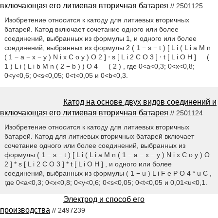
включающая его литиевая вторичная батарея
// 2501125
Изобретение относится к катоду для литиевых вторичных
батарей. Катод включает сочетание одного или более
соединений, выбранных из формулы 1, и одного или более
соединений, выбранных из формулы 2 ( 1 − s − t ) [ L i ( L i a M n
( 1 − a − x − y ) N i x C o y ) O 2 ] ⋅ s [ L i 2 C O 3 ] ⋅ t [ L i O H ] (
1 ) L i ( L i b M n ( 2 − b ) ) O 4 ( 2 ) , где 0<a<0,3; 0<x<0,8;
0<y<0,6; 0<s<0,05; 0<t<0,05 и 0<b<0,3.
Катод на основе двух видов соединений и
включающая его литиевая вторичная батарея
// 2501124
Изобретение относится к катоду для литиевых вторичных
батарей. Катод для литиевых вторичных батарей включает
сочетание одного или более соединений, выбранных из
формулы ( 1 − s − t ) [ L i ( L i a M n ( 1 − a − x − y ) N i x C o y ) O
2 ] * s [ L i 2 C O 3 ] * t [ L i O H ] , и одного или более
соединений, выбранных из формулы ( 1 − u ) L i F e P O 4 * u C ,
где 0<а<0,3; 0<х<0,8; 0<y<0,6; 0<s<0,05; 0<t<0,05 и 0,01<u<0,1.
Электрод и способ его
производства
// 2497239