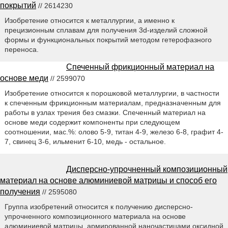
покрытий
// 2614230
Изобретение относится к металлургии, а именно к
прецизионным сплавам для получения 3d-изделий сложной
формы и функциональных покрытий методом гетерофазного
переноса.
Спеченный фрикционный материал на
основе меди
// 2599070
Изобретение относится к порошковой металлургии, в частности
к спеченным фрикционным материалам, предназначенным для
работы в узлах трения без смазки. Спеченный материал на
основе меди содержит компоненты при следующем
соотношении, мас.%: олово 5-9, титан 4-9, железо 6-8, графит 4-
7, свинец 3-6, ильменит 6-10, медь - остальное.
Дисперсно-упрочненный композиционный
материал на основе алюминиевой матрицы и способ его
получения
// 2595080
Группа изобретений относится к получению дисперсно-
упрочненного композиционного материала на основе
алюминиевой матрицы, армированной наночастицами оксидной