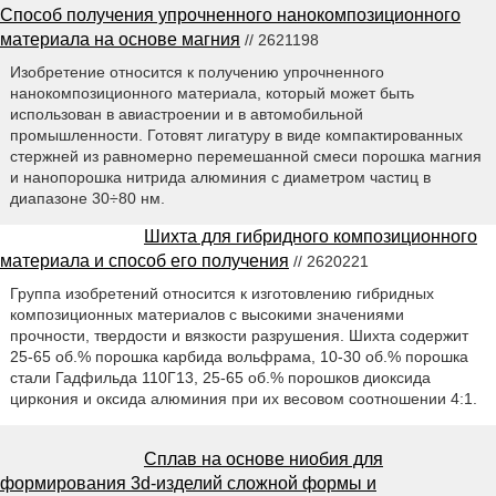
Способ получения упрочненного нанокомпозиционного
материала на основе магния
// 2621198
Изобретение относится к получению упрочненного
нанокомпозиционного материала, который может быть
использован в авиастроении и в автомобильной
промышленности. Готовят лигатуру в виде компактированных
стержней из равномерно перемешанной смеси порошка магния
и нанопорошка нитрида алюминия с диаметром частиц в
диапазоне 30÷80 нм.
Шихта для гибридного композиционного
материала и способ его получения
// 2620221
Группа изобретений относится к изготовлению гибридных
композиционных материалов с высокими значениями
прочности, твердости и вязкости разрушения. Шихта содержит
25-65 об.% порошка карбида вольфрама, 10-30 об.% порошка
стали Гадфильда 110Г13, 25-65 об.% порошков диоксида
циркония и оксида алюминия при их весовом соотношении 4:1.
Сплав на основе ниобия для
формирования 3d-изделий сложной формы и