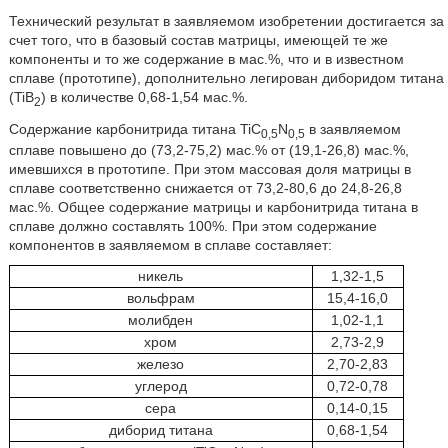
Технический результат в заявляемом изобретении достигается за
счет того, что в базовый состав матрицы, имеющей те же
компоненты и то же содержание в мас.%, что и в известном
сплаве (прототипе), дополнительно легирован диборидом титана
(TiB
) в количестве 0,68-1,54 мас.%.
2
Содержание карбонитрида титана TiC
N
в заявляемом
0,5
0,5
сплаве повышено до (73,2-75,2) мас.% от (19,1-26,8) мас.%,
имевшихся в прототипе. При этом массовая доля матрицы в
сплаве соответственно снижается от 73,2-80,6 до 24,8-26,8
мас.%. Общее содержание матрицы и карбонитрида титана в
сплаве должно составлять 100%. При этом содержание
компонентов в заявляемом в сплаве составляет:
никель
1,32-1,5
вольфрам
15,4-16,0
молибден
1,02-1,1
хром
2,73-2,9
железо
2,70-2,83
углерод
0,72-0,78
сера
0,14-0,15
диборид титана
0,68-1,54