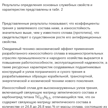
Результаты определения основных служебных свойств и
характеристик представлены в табл. 2
Представленные результаты показывают, что коэффициенты
трения у заявляемого состава ниже, а износостойкость
значительно выше, чем у известного сплава (прототипа), что
свидетельствует о существенном росте его антифрикционных
свойства.
Ожидаемый технико-экономический эффект применения
разработанного износостойкого сплава в машиностроительных
отраслях промышленности и народного хозяйства выразится в
повышении работоспособности, эксплуатационной надежности, а
также ресурсных характеристик создаваемых подшипниковых
конструкций и узлов пограничного и сухого трения в
разрабатываемых образцах корабельной, транспортной,
энергетической и космической техники нового поколения.
Износостойкий сплав для высоконагруженных узлов трения,
включающий связующую матрицу эвтектического состава и
карбонитрид титана TiC
N
, отличающийся тем, что он
0,5
0,5
содержит связующую матрицу эвтектического состава в
количестве от 24,8 до 26,8 мас.% от массы сплава, состоящую из