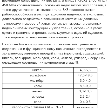
временном сопротивлении 550 МПа, а сплав ПК70Х3-1400 МПа и
450 МПа соответственно. Основным недостатком этих сплавов, а
также других известных сплавов типа ВК3 является низкая
работоспособность и эксплуатационная надежность в условиях
длительного воздействия повышенных контактных давлений,
температур и скоростей характерных для высоконагруженных
подшипниковых конструкций и узлов трения, особенно в узлах
сухого и граничного трения, используемых в изделий судового,
транспортного и энергетического машиностроения.
Наиболее близким прототипом по технической сущности и
содержанию и функциональному назначению ингредиентов к
заявляемому является твердый сплав (прототип), содержащий:
никель, вольфрам, молибден, хром, железо, углерод и серу. При
следующем соотношении компонентов в мас.%:
никель
4,0-5,5
вольфрам
47,0-49,5
молибден
3,0-4,0
хром
8,5-9,0
железо
8,0-10,0
углерод
2,3-2,4
сера
0,4-0,5
карбонитрид титана (TiC
N
)
остальное