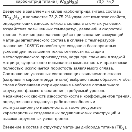
карбонитрид титана (TiC
N
)
73,2-75,2
0,5
0,5
Введение в заявляемый сплав карбонитрида титана состава
TiC
N
в количестве 73,2-75,2% улучшает комплекс свойств,
0,5
0,5
определяющих износостойкость сплава в сложных условиях
воздействия повышенных температур, давлений и скоростей
трения. Наличие расплавляющейся при спекании связующей
матрицы эвтектического состава в сплаве с температурой
плавления 1085°С способствует созданию благоприятных
условий для повышения технологичности на стадии
металлургического производства, когда при спекании в жидкой
матрице, существенно повышается компактность и практически
полностью исключается пористость заявляемого сплава.
Соотношение указанных составляющих заявляемого сплава
(матрицы и карбонитрида титана) выбрано таким образом, чтобы
сплав обеспечивал формирование наиболее оптимального
структурно-фазового состояния, требуемый уровень
механических свойств износостойкости и коэффициентов трения,
определяющих заданную работоспособность и
эксплуатационную надежность, а также ресурсные
характеристики создаваемых подшипниковых конструкций и
высоконагруженных узлов трения.
Введение в состав и структуру матрицы диборида титана (TiB
),
2