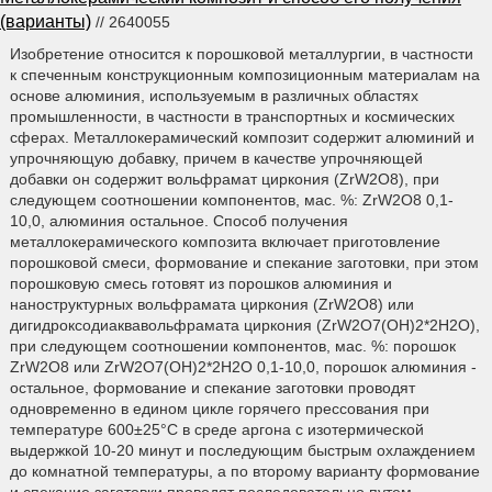
(варианты)
// 2640055
Изобретение относится к порошковой металлургии, в частности
к спеченным конструкционным композиционным материалам на
основе алюминия, используемым в различных областях
промышленности, в частности в транспортных и космических
сферах. Металлокерамический композит содержит алюминий и
упрочняющую добавку, причем в качестве упрочняющей
добавки он содержит вольфрамат циркония (ZrW2O8), при
следующем соотношении компонентов, мас. %: ZrW2O8 0,1-
10,0, алюминия остальное. Способ получения
металлокерамического композита включает приготовление
порошковой смеси, формование и спекание заготовки, при этом
порошковую смесь готовят из порошков алюминия и
наноструктурных вольфрамата циркония (ZrW2O8) или
дигидроксодиаквавольфрамата циркония (ZrW2O7(OH)2*2H2O),
при следующем соотношении компонентов, мас. %: порошок
ZrW2O8 или ZrW2O7(OH)2*2H2O 0,1-10,0, порошок алюминия -
остальное, формование и спекание заготовки проводят
одновременно в едином цикле горячего прессования при
температуре 600±25°С в среде аргона с изотермической
выдержкой 10-20 минут и последующим быстрым охлаждением
до комнатной температуры, а по второму варианту формование
и спекание заготовки проводят последовательно путем