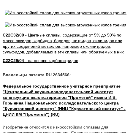
C22C32/00
- Цветные сплавы, содержащие от 5% до 50% по
массе оксидов, карбидов, боридов, нитридов, силицидов или
других соединений металлов, например оксинитридов,
сульфидов, добавляемых в эти сплавы или образуемых в них
C22C29/04
- на основе карбонитридов
Владельцы патента RU 2634566:
Федеральное государственное унитарное предприятие
"Центральный научно-исследовательский институт
конструкционных материалов "Прометей" имени И.В.
Горынина Национального исследовательского центра
"Курчатовский институт" (НИЦ "Курчатовский институт" -
ЦНИИ КМ "Прометей") (RU)
Изобретение относится к износостойким сплавам для
высоконагруженных узлов трения. Сплав включает связующую