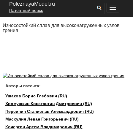
PoleznayaModel.ru
Патентный поиск
Износостойкий сплав для высоконагруженных узлов
трения
Авторы патента:
Ушаков Борис Глебович (RU)
Хромушкин Константин Дмитриевич (RU)
Персинин Станислав Александрович (RU)
Масхулия Леван Григорьевич (RU)
Кочергин Артем Владимирович (RU)