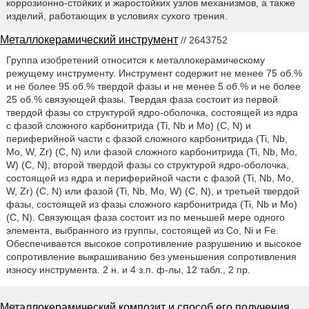
коррозионно-стойких и жаростойких узлов механизмов, а также
изделий, работающих в условиях сухого трения.
Металлокерамический инструмент
// 2643752
Группа изобретений относится к металлокерамическому
режущему инструменту. Инструмент содержит не менее 75 об.%
и не более 95 об.% твердой фазы и не менее 5 об.% и не более
25 об.% связующей фазы. Твердая фаза состоит из первой
твердой фазы со структурой ядро-оболочка, состоящей из ядра
с фазой сложного карбонитрида (Ti, Nb и Mo) (C, N) и
периферийной части с фазой сложного карбонитрида (Ti, Nb,
Mo, W, Zr) (C, N) или фазой сложного карбонитрида (Ti, Nb, Mo,
W) (C, N), второй твердой фазы со структурой ядро-оболочка,
состоящей из ядра и периферийной части с фазой (Ti, Nb, Mo,
W, Zr) (C, N) или фазой (Ti, Nb, Mo, W) (C, N), и третьей твердой
фазы, состоящей из фазы сложного карбонитрида (Ti, Nb и Mo)
(C, N). Связующая фаза состоит из по меньшей мере одного
элемента, выбранного из группы, состоящей из Co, Ni и Fe.
Обеспечивается высокое сопротивление разрушению и высокое
сопротивление выкрашиванию без уменьшения сопротивления
износу инструмента. 2 н. и 4 з.п. ф-лы, 12 табл., 2 пр.
Металлокерамический композит и способ его получения