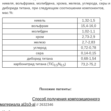
никеля, вольфрама, молибдена, хрома, железа, углерода, серы и
диборида титана, при следующем соотношении компонентов,
мас.%:
никель
1,32-1,5
вольфрам
15,4-16,0
молибден
1,02-1,1
хром
2,73-2,9
железо
2,7-2,83
углерод
0,72-0,78
сера
0,14-0,15
диборид титана
0,68-1,54
карбонитрид титана (TiC
N
)
73,2-75,2
0,5
0,5
Похожие патенты:
Способ получения композиционного
материала al2o3-al
// 2632346