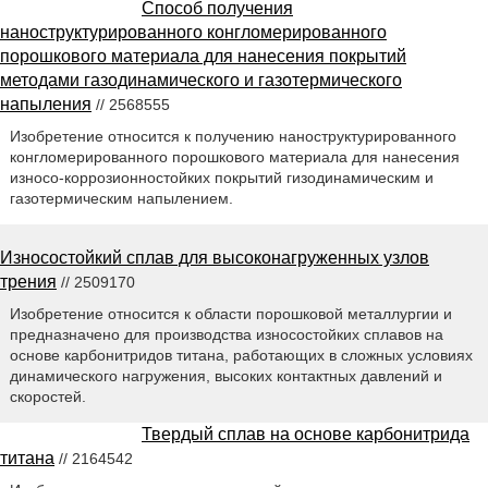
Способ получения
наноструктурированного конгломерированного
порошкового материала для нанесения покрытий
методами газодинамического и газотермического
напыления
// 2568555
Изобретение относится к получению наноструктурированного
конгломерированного порошкового материала для нанесения
износо-коррозионностойких покрытий гизодинамическим и
газотермическим напылением.
Износостойкий сплав для высоконагруженных узлов
трения
// 2509170
Изобретение относится к области порошковой металлургии и
предназначено для производства износостойких сплавов на
основе карбонитридов титана, работающих в сложных условиях
динамического нагружения, высоких контактных давлений и
скоростей.
Твердый сплав на основе карбонитрида
титана
// 2164542