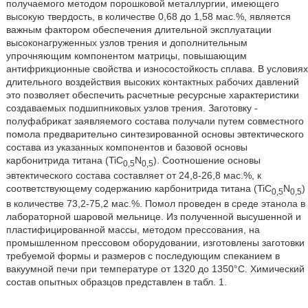
получаемого методом порошковой металлургии, имеющего
высокую твердость, в количестве 0,68 до 1,58 мас.%, является
важным фактором обеспечения длительной эксплуатации
высоконагруженных узлов трения и дополнительным
упрочняющим компонентом матрицы, повышающим
антифрикционные свойства и износостойкость сплава. В условиях
длительного воздействия высоких контактных рабочих давлений
это позволяет обеспечить расчетные ресурсные характеристики
создаваемых подшипниковых узлов трения. Заготовку -
полуфабрикат заявляемого состава получали путем совместного
помола предварительно синтезированной основы эвтектического
состава из указанных компонентов и базовой основы
карбонитрида титана (TiC
N
). Соотношение основы
0,5
0,5
эвтектического состава составляет от 24,8-26,8 мас.%, к
соответствующему содержанию карбонитрида титана (TiC
N
)
0,5
0,5
в количестве 73,2-75,2 мас.%. Помол проведен в среде этанола в
лабораторной шаровой мельнице. Из полученной высушенной и
пластифицированной массы, методом прессования, на
промышленном прессовом оборудовании, изготовлены заготовки
требуемой формы и размеров с последующим спеканием в
вакуумной печи при температуре от 1320 до 1350°С. Химический
состав опытных образцов представлен в табл. 1.