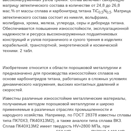
матрицу эвтектического состава в количестве от 24,8 до 26,8
мас.% от массы сплава и карбонитрид титана TiC
N
. Матрица
0,5
0,5
эвтектического состава состоит из никеля, вольфрама,
молибдена, хрома, железа, углерода, серы и диборида титана.
Обеспечивается повышение износостойкости, эксплуатационной
надежности и ресурса высоконагруженных подшипниковых
конструкций и узлов пограничного и сухого трения в изделиях
корабельной, транспортной, энергетической и космической
техники. 2 табл.
Изобретение относится к области порошковой металлургии и
предназначено для производства износостойких сплавов на
основе карбонитридов титана, работающих в сложных условиях
динамического нагружения, высоких контактных давлений и
скоростей.
Известны различные износостойкие металлические материалы,
получаемые методом порошковой металлургии и широко
применяемые в различных отраслях промышленности и
народного хозяйства. Например, по ГОСТ 28378 известны сплавы
типа ПК70ХЗ, ПК40Х13М2), а также аналоги типа сплава ВКЗ.
Сплав ПК40Х13М2 имеет твердость HV=2800 МПа, при