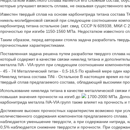
Недостатком известного сплава является его сложный состав, об
которые улучшают вязкость сплава, не оказывая существенного вли
Известен твердый сплав на основе карбонитрида титана состава T
никель-молибденовой связкой при следующем соотношении компонен
карбонитрид титана остальное (авт. свид. СССР N 609338, МКИ C 22
прочностью при изгибе 1150-1560 МПа. Недостатком известного сп
Таким образом, перед авторами стояла задача разработать твер
прочностными характеристиками.
Поставленная задача решена путем разработки твердого сплава н
который содержит в качестве связки никелид титана и дополнител
металла IVA - VIA групп при следующем соотношении компонентов,
- 45 - 74 Металлический титан - 0,5-16,5 По крайней мере один кар
Никелид титана состава TiNi - Остальное В настоящее время из па
твердый сплав предлагаемого состава, обладающий высокими про
Использование никелида титана в качестве металлической связки 
повышая значения прочности на изгиб до
1700-2000 МПа. Допол
карбонитрида металла IVA-VIA групп также влияет на прочность и 
Достижение высоких прочностных характеристик возможно при усло
количественного содержания компонентов предлагаемого сплава. 
наблюдается уменьшение твердости, а при содержании нитрида, 
0,5% наблюдается снижение твердости и прочности. При содержан