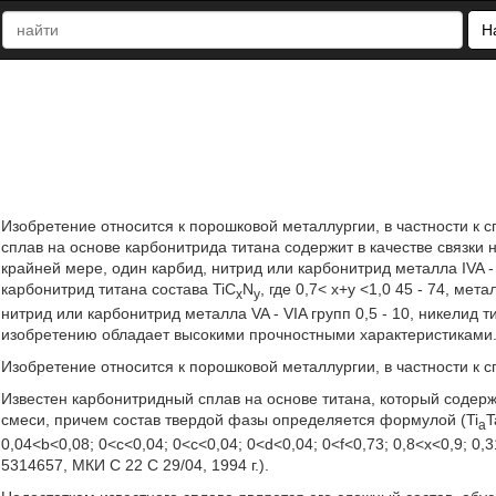
Н
Изобретение относится к порошковой металлургии, в частности 
сплав на основе карбонитрида титана содержит в качестве связки 
крайней мере, один карбид, нитрид или карбонитрид металла IVA 
карбонитрид титана состава TiC
N
, где 0,7< х+у <1,0 45 - 74, мет
x
y
нитрид или карбонитрид металла VA - VIA групп 0,5 - 10, никелид т
изобретению обладает высокими прочностными характеристиками. 
Изобретение относится к порошковой металлургии, в частности 
Известен карбонитридный сплав на основе титана, который содержи
смеси, причем состав твердой фазы определяется формулой (Ti
T
a
0,04<b<0,08; 0<с<0,04; 0<с<0,04; 0<d<0,04; 0<f<0,73; 0,8<x<0,9; 0
5314657, МКИ C 22 C 29/04, 1994 г.).