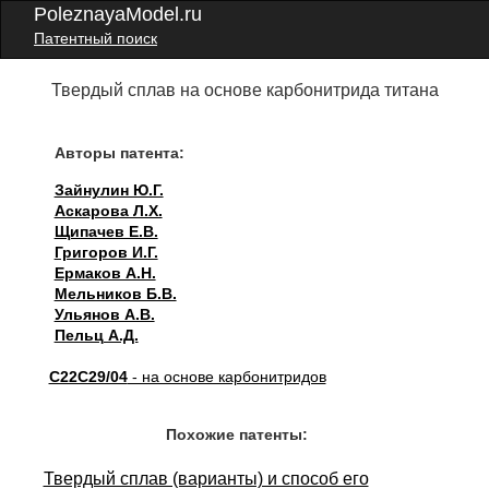
PoleznayaModel.ru
Патентный поиск
Твердый сплав на основе карбонитрида титана
Авторы патента:
Зайнулин Ю.Г.
Аскарова Л.Х.
Щипачев Е.В.
Григоров И.Г.
Ермаков А.Н.
Мельников Б.В.
Ульянов А.В.
Пельц А.Д.
C22C29/04
- на основе карбонитридов
Похожие патенты:
Твердый сплав (варианты) и способ его