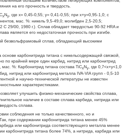
условленный большим количеством легирующих компонентов,
яния на его прочность и твердость.
iC
N
, где x= 0,45-0,55; y= 0,41-0,55; при x+y=0,95-1,0; с
x
y
тов, мас. %: никель 9,5-49,0; молибден 2,5-20,5;
 C 29/00, 1980 г.). Сплав обладает твердостью 90-92 HRA и
лава является его недостаточная прочность при изгибе.
дый безвольфрамовый сплав, обладающий высокими
а основе карбонитрида титана с никельсодержащей связкой,
ьно по крайней мере один карбид, нитрид или карбонитрид
 мас. %: Карбонитрид титана состава TiC
N
, где 0,7<x+y<1,0
x
y
бид, нитрид или карбонитрид металла IVA-VIA групп - 0,5-10
тентной и научно-технической литературы не известен
чностными характеристиками.
позволяет улучшить физико-механические свойства сплава,
нительное наличие в составе сплава карбида, нитрида или
твердость сплава.
вии соблюдения не только качественного, но и
Так, при содержании карбонитрида титана менее 45%
карбида или карбонитрида соответствующего металла менее
ии карбонитрида титана более 74%, а нитрида, карбида или