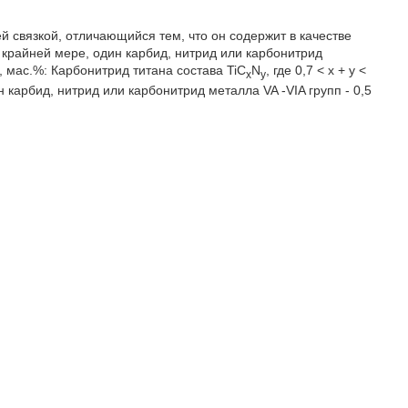
 связкой, отличающийся тем, что он содержит в качестве
 крайней мере, один карбид, нитрид или карбонитрид
 мас.%: Карбонитрид титана состава TiC
N
, где 0,7 < x + y <
x
y
ин карбид, нитрид или карбонитрид металла VA -VIA групп - 0,5