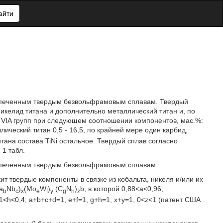
айти
к спеченным твердым безвольфрамовым сплавам. Твердый
никелид титана и дополнительно металлический титан и, по
- VIA групп при следующем соотношении компонентов, мас.%:
аллический титан 0,5 - 16,5, по крайней мере один карбид,
итана состава TiNi остальное. Твердый сплав согласно
1 табл.
к спеченным твердым безвольфрамовым сплавам.
т твердые компоненты в связке из кобальта, никеля и/или их
a
Nb
)
(Mo
W
)
(C
N
)
b, в которой 0,88<а<0,96;
b
c
x
e
f
y
g
h
z
,31<h<0,4; a+b+c+d=1, e+f=1, g+h=1, x+y=1, 0<z<1 (патент США