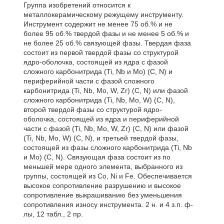
Группа изобретений относится к
металлокерамическому режущему инструменту.
Инструмент содержит не менее 75 об.% и не
более 95 об.% твердой фазы и не менее 5 об.% и
не более 25 об.% связующей фазы. Твердая фаза
состоит из первой твердой фазы со структурой
ядро-оболочка, состоящей из ядра с фазой
сложного карбонитрида (Ti, Nb и Mo) (C, N) и
периферийной части с фазой сложного
карбонитрида (Ti, Nb, Mo, W, Zr) (C, N) или фазой
сложного карбонитрида (Ti, Nb, Mo, W) (C, N),
второй твердой фазы со структурой ядро-
оболочка, состоящей из ядра и периферийной
части с фазой (Ti, Nb, Mo, W, Zr) (C, N) или фазой
(Ti, Nb, Mo, W) (C, N), и третьей твердой фазы,
состоящей из фазы сложного карбонитрида (Ti, Nb
и Mo) (C, N). Связующая фаза состоит из по
меньшей мере одного элемента, выбранного из
группы, состоящей из Co, Ni и Fe. Обеспечивается
высокое сопротивление разрушению и высокое
сопротивление выкрашиванию без уменьшения
сопротивления износу инструмента. 2 н. и 4 з.п. ф-
лы, 12 табл., 2 пр.