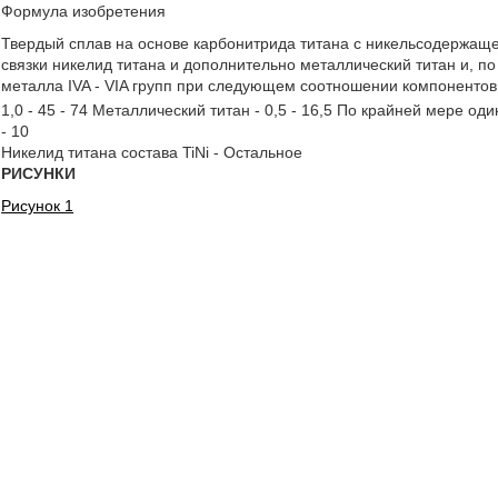
Формула изобретения
Твердый сплав на основе карбонитрида титана с никельсодержащей
связки никелид титана и дополнительно металлический титан и, по
металла IVA - VIA групп при следующем соотношении компонентов,
1,0 - 45 - 74 Металлический титан - 0,5 - 16,5 По крайней мере од
- 10
Никелид титана состава TiNi - Остальное
РИСУНКИ
Рисунок 1