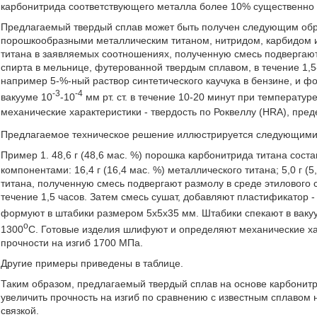
карбонитрида соответствующего металла более 10% существенно 
Предлагаемый твердый сплав может быть получен следующим обр
порошкообразными металлическим титаном, нитридом, карбидом и
титана в заявляемых соотношениях, полученную смесь подвергают
спирта в мельнице, футерованной твердым сплавом, в течение 1,5
например 5-%-ный раствор синтетического каучука в бензине, и 
-3
-4
вакууме 10
-10
мм рт. ст. в течение 10-20 минут при температур
механические характеристики - твердость по Роквеллу (HRA), преде
Предлагаемое техническое решение иллюстрируется следующим
Пример 1. 48,6 г (48,6 мас. %) порошка карбонитрида титана соста
компонентами: 16,4 г (16,4 мас. %) металлического титана; 5,0 г (
титана, полученную смесь подвергают размолу в среде этилового 
течение 1,5 часов. Затем смесь сушат, добавляют пластификатор - 
формуют в штабики размером 5х5х35 мм. Штабики спекают в ваку
o
1300
C. Готовые изделия шлифуют и определяют механические хар
прочности на изгиб 1700 МПа.
Другие примеры приведены в таблице.
Таким образом, предлагаемый твердый сплав на основе карбонитри
увеличить прочность на изгиб по сравнению с известным сплавом 
связкой.