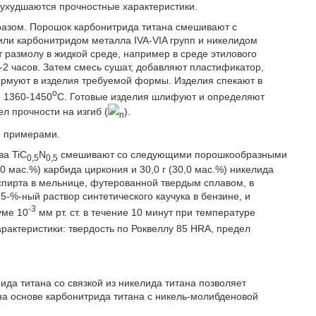
ухудшаются прочностные характеристики.
азом. Порошок карбонитрида титана смешивают с
ли карбонитридом металла IVA-VIA групп и никелидом
 размолу в жидкой среде, например в среде этилового
-2 часов. Затем смесь сушат, добавляют пластификатор,
формуют в изделия требуемой формы. Изделия спекают в
o
е 1360-1450
C. Готовые изделия шлифуют и определяют
л прочности на изгиб (
).
п
и примерами.
ва TiC
N
смешивают со следующими порошкообразными
0,5
0,5
5,0 мас.%) карбида циркония и 30,0 г (30,0 мас.%) никелида
спирта в мельнице, футерованной твердым сплавом, в
5-%-ный раствор синтетического каучука в бензине, и
-3
уме 10
мм рт. ст. в течение 10 минут при температуре
актеристики: твердость по Роквеллу 85 HRA, предел
да титана со связкой из никелида титана позволяет
на основе карбонитрида титана с никель-молибденовой