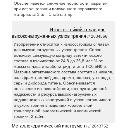
Обеспечивается снижение пористости покрытий
при использовании полученного порошкового
материала. 3 ил., 1 табл., 2 пр.
Износостойкий сплав для
высоконагруженных узлов трения
// 2634566
Изобретение относится к износостойким сплавам
для высоконагруженных узлов трения. Сплав
включает связующую матрицу эвтектического
состава в количестве от 24,8 до 26,8 мас.% от
массы сплава и карбонитрид титана TiC0,5N0,5.
Матрица эвтектического состава состоит из никеля,
вольфрама, молибдена, хрома, железа, углерода,
серы и диборида титана. Обеспечивается
повышение износостойкости, эксплуатационной
надежности и ресурса высоконагруженных
подшипниковых конструкций и узлов пограничного
и сухого трения в изделиях корабельной,
транспортной, энергетической и космической
техники. 2 табл.
Металлокерамический инструмент
// 2643752