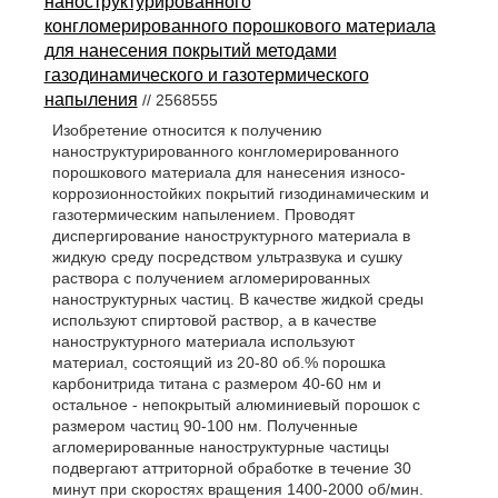
наноструктурированного
конгломерированного порошкового материала
для нанесения покрытий методами
газодинамического и газотермического
напыления
// 2568555
Изобретение относится к получению
наноструктурированного конгломерированного
порошкового материала для нанесения износо-
коррозионностойких покрытий гизодинамическим и
газотермическим напылением. Проводят
диспергирование наноструктурного материала в
жидкую среду посредством ультразвука и сушку
раствора с получением агломерированных
наноструктурных частиц. В качестве жидкой среды
используют спиртовой раствор, а в качестве
наноструктурного материала используют
материал, состоящий из 20-80 об.% порошка
карбонитрида титана с размером 40-60 нм и
остальное - непокрытый алюминиевый порошок с
размером частиц 90-100 нм. Полученные
агломерированные наноструктурные частицы
подвергают аттриторной обработке в течение 30
минут при скоростях вращения 1400-2000 об/мин.