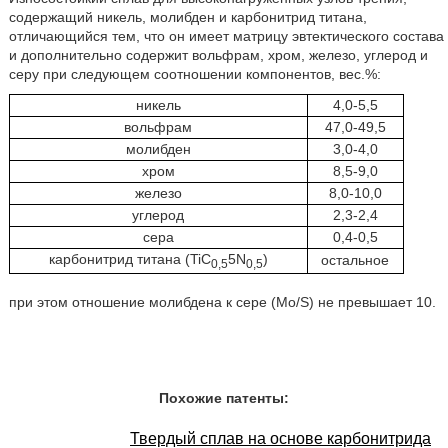
содержащий никель, молибден и карбонитрид титана,
отличающийся тем, что он имеет матрицу эвтектического состава
и дополнительно содержит вольфрам, хром, железо, углерод и
серу при следующем соотношении компонентов, вес.%:
никель
4,0-5,5
вольфрам
47,0-49,5
молибден
3,0-4,0
хром
8,5-9,0
железо
8,0-10,0
углерод
2,3-2,4
сера
0,4-0,5
карбонитрид титана (TiC
5N
)
остальное
0,5
0,5
при этом отношение молибдена к сере (Mo/S) не превышает 10.
Похожие патенты:
Твердый сплав на основе карбонитрида