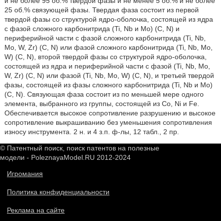
и не более 95 об.% твердой фазы и не менее 5 об.% и не более
25 об.% связующей фазы. Твердая фаза состоит из первой
твердой фазы со структурой ядро-оболочка, состоящей из ядра
с фазой сложного карбонитрида (Ti, Nb и Mo) (C, N) и
периферийной части с фазой сложного карбонитрида (Ti, Nb,
Mo, W, Zr) (C, N) или фазой сложного карбонитрида (Ti, Nb, Mo,
W) (C, N), второй твердой фазы со структурой ядро-оболочка,
состоящей из ядра и периферийной части с фазой (Ti, Nb, Mo,
W, Zr) (C, N) или фазой (Ti, Nb, Mo, W) (C, N), и третьей твердой
фазы, состоящей из фазы сложного карбонитрида (Ti, Nb и Mo)
(C, N). Связующая фаза состоит из по меньшей мере одного
элемента, выбранного из группы, состоящей из Co, Ni и Fe.
Обеспечивается высокое сопротивление разрушению и высокое
сопротивление выкрашиванию без уменьшения сопротивления
износу инструмента. 2 н. и 4 з.п. ф-лы, 12 табл., 2 пр.
© Патентный поиск, поиск патентов на полезные
модели - PoleznayaModel.RU 2012-2024
Игромания
Политика конфиденциальности
Реклама на сайте