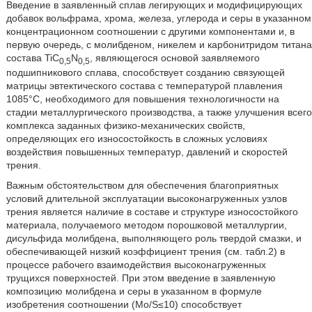
Введение в заявленный сплав легирующих и модифицирующих
добавок вольфрама, хрома, железа, углерода и серы в указанном
концентрационном соотношении с другими компонентами и, в
первую очередь, с молибденом, никелем и карбонитридом титана
состава TiC
N
, являющегося основой заявляемого
0,5
0,5
подшипникового сплава, способствует созданию связующей
матрицы эвтектического состава с температурой плавления
1085°C, необходимого для повышения технологичности на
стадии металлургического производства, а также улучшения всего
комплекса заданных физико-механических свойств,
определяющих его износостойкость в сложных условиях
воздействия повышенных температур, давлений и скоростей
трения.
Важным обстоятельством для обеспечения благоприятных
условий длительной эксплуатации высоконагруженных узлов
трения является наличие в составе и структуре износостойкого
материала, получаемого методом порошковой металлургии,
дисульфида молибдена, выполняющего роль твердой смазки, и
обеспечивающей низкий коэффициент трения (см. табл.2) в
процессе рабочего взаимодействия высоконагруженных
трущихся поверхностей. При этом введение в заявленную
композицию молибдена и серы в указанном в формуле
изобретения соотношении (Mo/S≤10) способствует