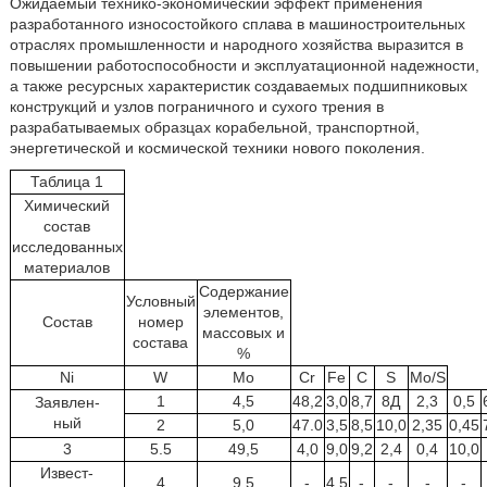
Ожидаемый технико-экономический эффект применения
разработанного износостойкого сплава в машиностроительных
отраслях промышленности и народного хозяйства выразится в
повышении работоспособности и эксплуатационной надежности,
а также ресурсных характеристик создаваемых подшипниковых
конструкций и узлов пограничного и сухого трения в
разрабатываемых образцах корабельной, транспортной,
энергетической и космической техники нового поколения.
Таблица 1
Химический
состав
исследованных
материалов
Содержание
Условный
элементов,
Состав
номер
массовых и
состава
%
Ni
W
Mo
Cr
Fe
С
S
Mo/S
1
4,5
48,2
3,0
8,7
8Д
2,3
0,5
Заявлен-
ный
2
5,0
47.0
3,5
8,5
10,0
2,35
0,45
3
5.5
49,5
4,0
9,0
9,2
2,4
0,4
10,0
Извест-
4
9,5
-
4,5
-
-
-
-