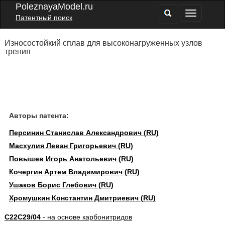
PoleznayaModel.ru
Патентный поиск
Износостойкий сплав для высоконагруженных узлов
трения
Авторы патента:
Персинин Станислав Александрович (RU)
Масхулия Леван Григорьевич (RU)
Повышев Игорь Анатольевич (RU)
Кочергин Артем Владимирович (RU)
Ушаков Борис Глебович (RU)
Хромушкин Константин Дмитриевич (RU)
C22C29/04
- на основе карбонитридов