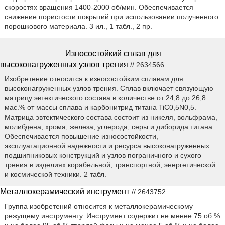
скоростях вращения 1400-2000 об/мин. Обеспечивается
снижение пористости покрытий при использовании полученного
порошкового материала. 3 ил., 1 табл., 2 пр.
Износостойкий сплав для
высоконагруженных узлов трения
// 2634566
Изобретение относится к износостойким сплавам для
высоконагруженных узлов трения. Сплав включает связующую
матрицу эвтектического состава в количестве от 24,8 до 26,8
мас.% от массы сплава и карбонитрид титана TiC0,5N0,5.
Матрица эвтектического состава состоит из никеля, вольфрама,
молибдена, хрома, железа, углерода, серы и диборида титана.
Обеспечивается повышение износостойкости,
эксплуатационной надежности и ресурса высоконагруженных
подшипниковых конструкций и узлов пограничного и сухого
трения в изделиях корабельной, транспортной, энергетической
и космической техники. 2 табл.
Металлокерамический инструмент
// 2643752
Группа изобретений относится к металлокерамическому
режущему инструменту. Инструмент содержит не менее 75 об.%