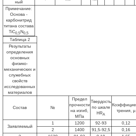
ный
Примечание:
Основа -
карбонитрид
титана состава
TiC
N
0,5
0,5
Таблица 2
Результаты
определения
основных
физико-
механических и
служебных
свойств
исследованных
материалов
Предел
Твердость
прочности
Коэффицие
по шкале
Состав
№
на изгиб,
трения, µ
HR
A
МПа
1
1200
92-93
0,12
Заявляемый
2
1400
91,5-92,5
0,16