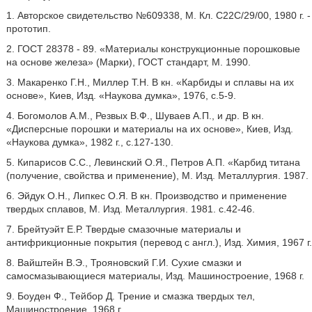
1. Авторское свидетельство №609338, М. Кл. С22С/29/00, 1980 г. -
прототип.
2. ГОСТ 28378 - 89. «Материалы конструкционные порошковые
на основе железа» (Марки), ГОСТ стандарт, М. 1990.
3. Макаренко Г.Н., Миллер Т.Н. В кн. «Карбиды и сплавы на их
основе», Киев, Изд. «Наукова думка», 1976, с.5-9.
4. Богомолов A.M., Резвых В.Ф., Шуваев А.П., и др. В кн.
«Дисперсные порошки и материалы на их основе», Киев, Изд.
«Наукова думка», 1982 г., с.127-130.
5. Кипарисов С.С., Левинский О.Я., Петров А.П. «Карбид титана
(получение, свойства и применение), М. Изд. Металлургия. 1987.
6. Эйдук О.Н., Липкес О.Я. В кн. Производство и применение
твердых сплавов, М. Изд. Металлургия. 1981. с.42-46.
7. Брейтуэйт Е.Р. Твердые смазочные материалы и
антифрикционные покрытия (перевод с англ.), Изд. Химия, 1967 г.
8. Вайштейн В.Э., Трояновский Г.И. Сухие смазки и
самосмазывающиеся материалы, Изд. Машиностроение, 1968 г.
9. Боуден Ф., Тейбор Д. Трение и смазка твердых тел,
Машиностроение. 1968 г.