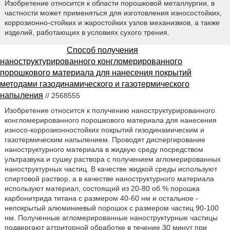
Изобретение относится к области порошковой металлургии, в
частности может применяться для изготовления износостойких,
коррозионно-стойких и жаростойких узлов механизмов, а также
изделий, работающих в условиях сухого трения.
Способ получения
наноструктурированного конгломерированного
порошкового материала для нанесения покрытий
методами газодинамического и газотермического
напыления
// 2568555
Изобретение относится к получению наноструктурированного
конгломерированного порошкового материала для нанесения
износо-коррозионностойких покрытий гизодинамическим и
газотермическим напылением. Проводят диспергирование
наноструктурного материала в жидкую среду посредством
ультразвука и сушку раствора с получением агломерированных
наноструктурных частиц. В качестве жидкой среды используют
спиртовой раствор, а в качестве наноструктурного материала
используют материал, состоящий из 20-80 об.% порошка
карбонитрида титана с размером 40-60 нм и остальное -
непокрытый алюминиевый порошок с размером частиц 90-100
нм. Полученные агломерированные наноструктурные частицы
подвергают аттриторной обработке в течение 30 минут при