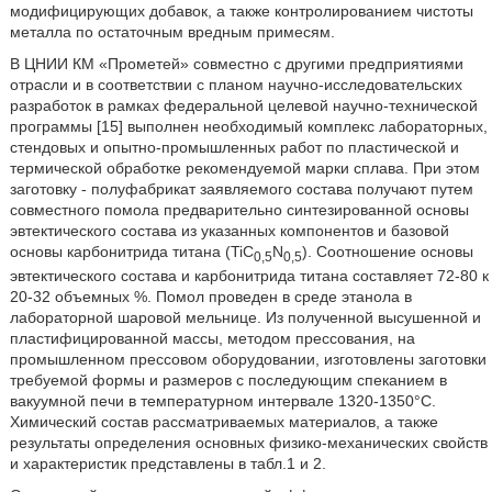
модифицирующих добавок, а также контролированием чистоты
металла по остаточным вредным примесям.
В ЦНИИ КМ «Прометей» совместно с другими предприятиями
отрасли и в соответствии с планом научно-исследовательских
разработок в рамках федеральной целевой научно-технической
программы [15] выполнен необходимый комплекс лабораторных,
стендовых и опытно-промышленных работ по пластической и
термической обработке рекомендуемой марки сплава. При этом
заготовку - полуфабрикат заявляемого состава получают путем
совместного помола предварительно синтезированной основы
эвтектического состава из указанных компонентов и базовой
основы карбонитрида титана (TiC
N
). Соотношение основы
0,5
0,5
эвтектического состава и карбонитрида титана составляет 72-80 к
20-32 объемных %. Помол проведен в среде этанола в
лабораторной шаровой мельнице. Из полученной высушенной и
пластифицированной массы, методом прессования, на
промышленном прессовом оборудовании, изготовлены заготовки
требуемой формы и размеров с последующим спеканием в
вакуумной печи в температурном интервале 1320-1350°C.
Химический состав рассматриваемых материалов, а также
результаты определения основных физико-механических свойств
и характеристик представлены в табл.1 и 2.