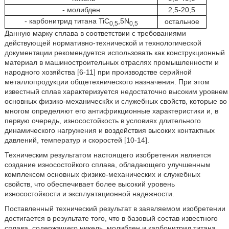
- молибден
2,5-20,5
- карбонитрид титана TiC
,5N
остальное
0,5
0,5
Данную марку сплава в соответствии с требованиями
действующей нормативно-технической и технологической
документации рекомендуется использовать как конструкционный
материал в машиностроительных отраслях промышленности и
народного хозяйства [6-11] при производстве серийной
металлопродукции общетехнического назначения. При этом
известный сплав характеризуется недостаточно высоким уровнем
основных физико-механическйх и служебных свойств, которые во
многом определяют его антифрикционные характеристики и, в
первую очередь, износостойкость в условиях длительного
динамического нагружения и воздействия высоких контактных
давлений, температур и скоростей [10-14].
Техническим результатом настоящего изобретения является
создание износостойкого сплава, обладающего улучшенным
комплексом основных физико-механических и служебных
свойств, что обеспечивает более высокий уровень
износостойкости и эксплуатационной надежности.
Поставленный технический результат в заявляемом изобретении
достигается в результате того, что в базовый состав известного
сплава, содержащего никель, молибден и карбонитрид титана,