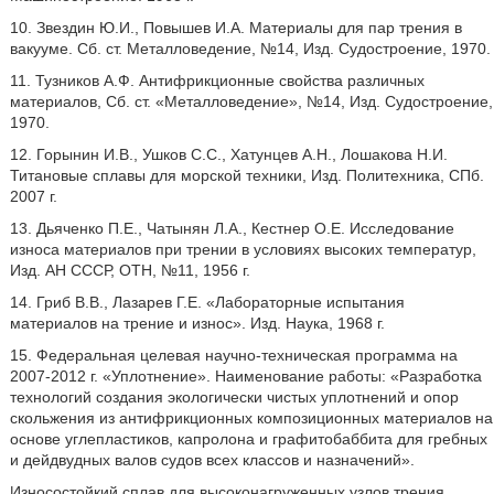
10. Звездин Ю.И., Повышев И.А. Материалы для пар трения в
вакууме. Сб. ст. Металловедение, №14, Изд. Судостроение, 1970.
11. Тузников А.Ф. Антифрикционные свойства различных
материалов, Сб. ст. «Металловедение», №14, Изд. Судостроение,
1970.
12. Горынин И.В., Ушков С.С., Хатунцев А.Н., Лошакова Н.И.
Титановые сплавы для морской техники, Изд. Политехника, СПб.
2007 г.
13. Дьяченко П.Е., Чатынян Л.А., Кестнер О.Е. Исследование
износа материалов при трении в условиях высоких температур,
Изд. АН СССР, ОТН, №11, 1956 г.
14. Гриб В.В., Лазарев Г.Е. «Лабораторные испытания
материалов на трение и износ». Изд. Наука, 1968 г.
15. Федеральная целевая научно-техническая программа на
2007-2012 г. «Уплотнение». Наименование работы: «Разработка
технологий создания экологически чистых уплотнений и опор
скольжения из антифрикционных композиционных материалов на
основе углепластиков, капролона и графитобаббита для гребных
и дейдвудных валов судов всех классов и назначений».
Износостойкий сплав для высоконагруженных узлов трения,