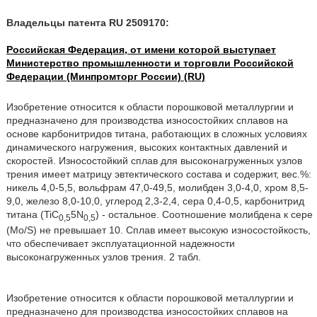
Владельцы патента RU 2509170:
Российская Федерация, от имени которой выступает
Министерство промышленности и торговли Российской
Федерации (Минпромторг России) (RU)
Изобретение относится к области порошковой металлургии и
предназначено для производства износостойких сплавов на
основе карбонитридов титана, работающих в сложных условиях
динамического нагружения, высоких контактных давлений и
скоростей. Износостойкий сплав для высоконагруженных узлов
трения имеет матрицу эвтектического состава и содержит, вес.%:
никель 4,0-5,5, вольфрам 47,0-49,5, молибден 3,0-4,0, хром 8,5-
9,0, железо 8,0-10,0, углерод 2,3-2,4, сера 0,4-0,5, карбонитрид
титана (TiC
5N
) - остальное. Соотношение молибдена к сере
0,5
0,5
(Mo/S) не превышает 10. Сплав имеет высокую износостойкость,
что обеспечивает эксплуатационной надежности
высоконагруженных узлов трения. 2 табл.
Изобретение относится к области порошковой металлургии и
предназначено для производства износостойких сплавов на