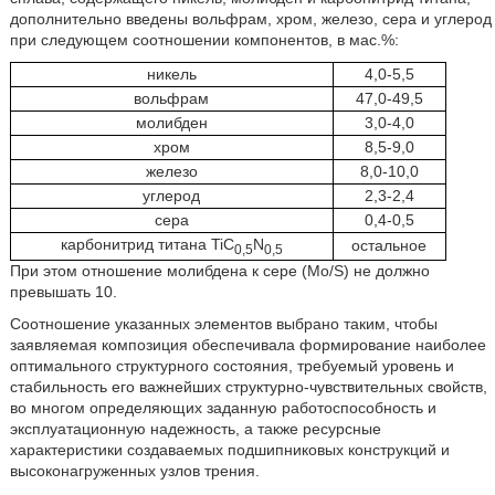
дополнительно введены вольфрам, хром, железо, сера и углерод
при следующем соотношении компонентов, в мас.%:
никель
4,0-5,5
вольфрам
47,0-49,5
молибден
3,0-4,0
хром
8,5-9,0
железо
8,0-10,0
углерод
2,3-2,4
сера
0,4-0,5
карбонитрид титана TiC
N
остальное
0,5
0,5
При этом отношение молибдена к сере (Mo/S) не должно
превышать 10.
Соотношение указанных элементов выбрано таким, чтобы
заявляемая композиция обеспечивала формирование наиболее
оптимального структурного состояния, требуемый уровень и
стабильность его важнейших структурно-чувствительных свойств,
во многом определяющих заданную работоспособность и
эксплуатационную надежность, а также ресурсные
характеристики создаваемых подшипниковых конструкций и
высоконагруженных узлов трения.