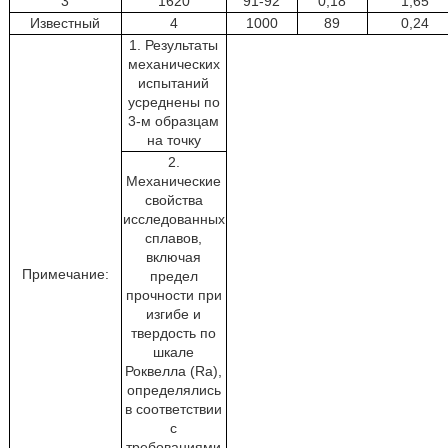
3
1620
91-92
0,18
1,65
Известный
4
1000
89
0,24
1. Результаты
механических
испытаний
усреднены по
3-м образцам
на точку
2.
Механические
свойства
исследованных
сплавов,
включая
Примечание:
предел
прочности при
изгибе и
твердость по
шкале
Роквелла (Ra),
определялись
в соответствии
с
требованиями