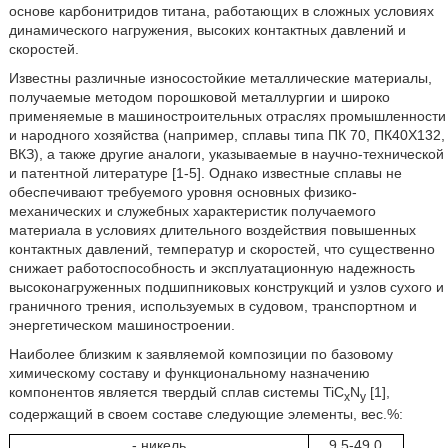
основе карбонитридов титана, работающих в сложных условиях
динамического нагружения, высоких контактных давлений и
скоростей.
Известны различные износостойкие металлические материалы,
получаемые методом порошковой металлургии и широко
применяемые в машиностроительных отраслях промышленности
и народного хозяйства (например, сплавы типа ПК 70, ПК40Х132,
ВКЗ), а также другие аналоги, указываемые в научно-технической
и патентной литературе [1-5]. Однако известные сплавы не
обеспечивают требуемого уровня основных физико-
механических и служебных характеристик получаемого
материала в условиях длительного воздействия повышенных
контактных давлений, температур и скоростей, что существенно
снижает работоспособность и эксплуатационную надежность
высоконагруженных подшипниковых конструкций и узлов сухого и
граничного трения, используемых в судовом, транспортном и
энергетическом машиностроении.
Наиболее близким к заявляемой композиции по базовому
химическому составу и функциональному назначению
компонентов является твердый сплав системы TiC
N
[1],
x
y
содержащий в своем составе следующие элементы, вес.%:
- никель
9,5-49,0