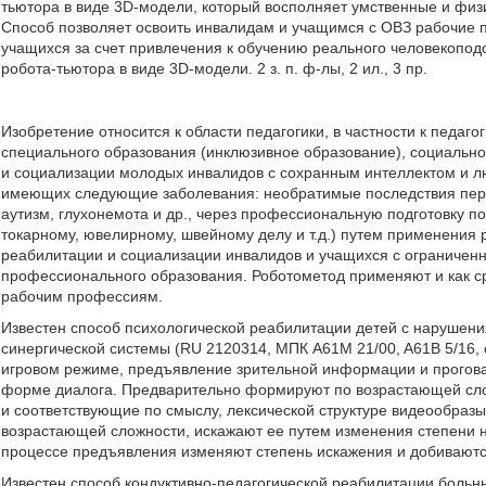
тьютора в виде 3D-модели, который восполняет умственные и физ
Способ позволяет освоить инвалидам и учащимся с ОВЗ рабочие 
учащихся за счет привлечения к обучению реального человекопод
робота-тьютора в виде 3D-модели. 2 з. п. ф-лы, 2 ил., 3 пр.
Изобретение относится к области педагогики, в частности к педаг
специального образования (инклюзивное образование), социально
и социализации молодых инвалидов с сохранным интеллектом и л
имеющих следующие заболевания: необратимые последствия пере
аутизм, глухонемота и др., через профессиональную подготовку п
токарному, ювелирному, швейному делу и т.д.) путем применения
реабилитации и социализации инвалидов и учащихся с ограничен
профессионального образования. Роботометод применяют и как ср
рабочим профессиям.
Известен способ психологической реабилитации детей с нарушени
синергической системы (RU 2120314, МПК A61M 21/00, A61B 5/16, 
игровом режиме, предъявление зрительной информации и прогова
форме диалога. Предварительно формируют по возрастающей слож
и соответствующие по смыслу, лексической структуре видеообра
возрастающей сложности, искажают ее путем изменения степени н
процессе предъявления изменяют степень искажения и добиваютс
Известен способ кондуктивно-педагогической реабилитации бол