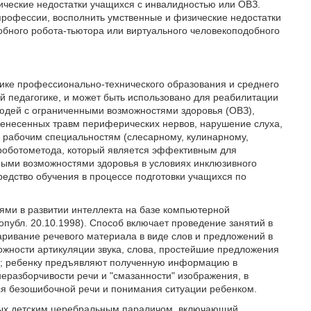
ические недостатки учащихся с инвалидностью или ОВЗ.
профессии, восполнить умственные и физические недостатки
обного робота-тьютора или виртуального человекоподобного
огике профессионально-технического образования и среднего
й педагогике, и может быть использовано для реабилитации
юдей с ограниченными возможностями здоровья (ОВЗ),
несенных травм периферических нервов, нарушение слуха,
о рабочим специальностям (слесарному, кулинарному,
 роботометода, который является эффективным для
ными возможностями здоровья в условиях инклюзивного
едство обучения в процессе подготовки учащихся по
ями в развитии интеллекта на базе компьютерной
опубл. 20.10.1998). Способ включает проведение занятий в
ривание речевого материала в виде слов и предложений в
ности артикуляции звука, слова, простейшие предложения
зы; ребенку предъявляют полученную информацию в
еразборчивости речи и "смазанности" изображения, в
я безошибочной речи и понимания ситуации ребенком.
ьных детским церебральным параличом, включающий