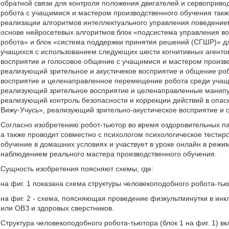
обратной связи для контроля положения двигателей и сервоприводов
робота с учащимися и мастером производственного обучения такж
реализации алгоритмов интеллектуального управления поведением
основе нейросетевых алгоритмов блок «подсистема управления в
робота» и блок «система поддержки принятия решений (СГШР)» дл
учащихся с использованием следующих шести когнитивных агенто
восприятие и голосовое общение с учащимися и мастером произв
реализующий зрительное и акустичекое восприятие и общение ро
восприятие и целенаправленное перемещение робота среди учащи
реализующий зрительное восприятие и целенаправленные манипу
реализующий контроль безопасности и коррекции действий в опас
Вижу-Учусь», реализующий зрительно-акустическое восприятие и 
Согласно изобретению робот-тьютор во время оздоровительных п
а также проводит совместно с психологом психологическое тести
обучение в домашних условиях и участвует в уроке онлайн в реж
наблюдением реального мастера производственного обучения.
Сущность изобретения поясняют схемы, где:
на фиг. 1 показана схема структуры человекоподобного робота-ть
на фиг. 2 - схема, поясняющая проведение физкультминутки в ин
или ОВЗ и здоровых сверстников.
Структура человекоподобного робота-тьютора (блок 1 на фиг. 1) вк