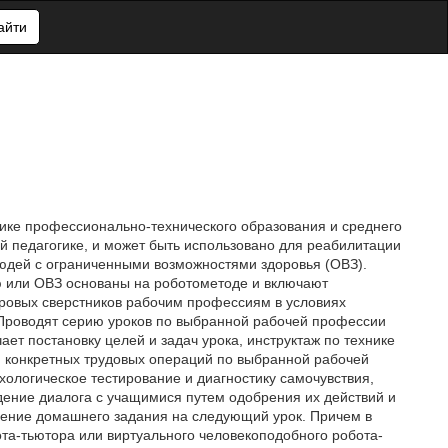
айти
огике профессионально-технического образования и среднего
й педагогике, и может быть использовано для реабилитации
юдей с ограниченными возможностями здоровья (ОВЗ).
ю или ОВЗ основаны на роботометоде и включают
оровых сверстников рабочим профессиям в условиях
Проводят серию уроков по выбранной рабочей профессии
ет постановку целей и задач урока, инструктаж по технике
 конкретных трудовых операций по выбранной рабочей
ологическое тестирование и диагностику самочувствия,
дение диалога с учащимися путем одобрения их действий и
снение домашнего задания на следующий урок. Причем в
та-тьютора или виртуального человекоподобного робота-