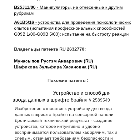
B25J11/00
- Манипуляторы, не отнесенные к другим
рубрикам
A61B5/16
- устройства для проведения психологических
опытов (испытания профессиональных способностей
G09B 1/00-G09B 5/00); испытание на быстроту реакции
Владельцы патента RU 2632770:
Мунасыпов Рустэм Анварович (RU)
Шафикова Зульфира Хасановна (RU)
Похожие патенты:
Устройство и способ для
ввода данных в шрифте брайля
// 2589549
Изобретение относится к устройству для ввода
данных в шрифте Брайля на сенсорной панели.
Достигаемый технический результат - создание
устройства, которое интуитивно и удобно
воспринимается пользователем как зрячим, так и
слепым, отвечает требованиям безопасности и