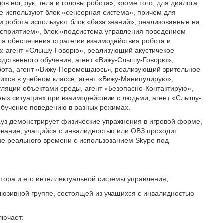
 ног, рук, тела и головы робота», кроме того, для диалога
е используют блок «сенсорная система», причем для
 робота используют блок «база знаний», реализованные на
осприятием», блок «подсистема управления поведением
я обеспечения стратегии взаимодействия робота и
в: агент «Слышу-Говорю», реализующий акустичекое
одственного обучения, агент «Вижу-Слышу-Говорю»,
бота, агент «Вижу-Перемещаюсь», реализующий зрительное
хся в учебном классе, агент «Вижу-Манипулирую»,
ляции объектами среды, агент «Безопасно-Контактирую»,
ных ситуациях при взаимодействии с людьми, агент «Слышу-
обучение поведению в разных режимах.
ауз демонстрирует физические упражнения в игровой форме,
рование; учащийся с инвалидностью или ОВЗ проходит
име реального времени с использованием Skype под
ютора и его интеллектуальной системы управления;
клюзивной группе, состоящей из учащихся с инвалидностью
лючает: