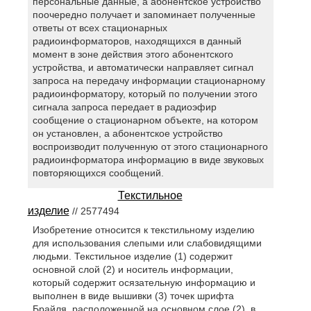
персональные данные, а абонентское устройство
поочередно получает и запоминает полученные
ответы от всех стационарных
радиоинформаторов, находящихся в данный
момент в зоне действия этого абонентского
устройства, и автоматически направляет сигнал
запроса на передачу информации стационарному
радиоинформатору, который по получении этого
сигнала запроса передает в радиоэфир
сообщение о стационарном объекте, на котором
он установлен, а абонентское устройство
воспроизводит полученную от этого стационарного
радиоинформатора информацию в виде звуковых
повторяющихся сообщений.
Текстильное
изделие
// 2577494
Изобретение относится к текстильному изделию
для использования слепыми или слабовидящими
людьми. Текстильное изделие (1) содержит
основной слой (2) и носитель информации,
который содержит осязательную информацию и
выполнен в виде вышивки (3) точек шрифта
Брайля, расположенной на основном слое (2), в