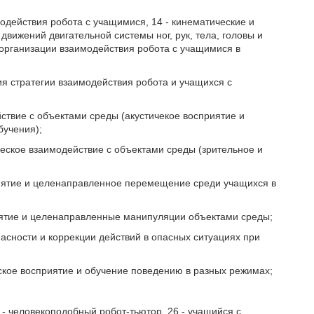
одействия робота с учащимися, 14 - кинематические и
вижений двигательной системы ног, рук, тела, головы и
 организации взаимодействия робота с учащимися в
я стратегии взаимодействия робота и учащихся с
ствие с объектами среды (акустичекое восприятие и
бучения);
еское взаимодействие с объектами среды (зрительное и
иятие и целенаправленное перемещение среди учащихся в
иятие и целенаправленные манипуляции объектами среды;
асности и коррекции действий в опасных ситуациях при
ское восприятие и обучение поведению в разных режимах;
5 - человекоподобный робот-тьютор, 26 - учащийся с