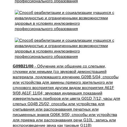
G09B21/00
- Обучение или общение со слепыми,
глухими или немыми (со звуковой демонстрацией
материала, подлежащего изучению G09B 5/04; способы
или устройства для замены прямого зрительного или
слухового восприятия другим видом восприятия A61F
9/08,A61F 11/04; звуковая индикация показаний
измерительных приборов или цвета G01D 7/12; часы для
слепых G04B 25/02; способы или устройства для
считывания или распознавания печатных или
письменных знаков G06K 9/00; способы или устройства
для приема или распознавания речи G10L; запись или
воспроизведение звука как таковые G11B)