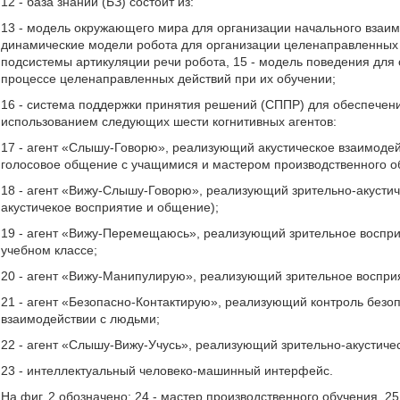
12 - база знаний (БЗ) состоит из:
13 - модель окружающего мира для организации начального взаим
динамические модели робота для организации целенаправленных д
подсистемы артикуляции речи робота, 15 - модель поведения для
процессе целенаправленных действий при их обучении;
16 - система поддержки принятия решений (СППР) для обеспечени
использованием следующих шести когнитивных агентов:
17 - агент «Слышу-Говорю», реализующий акустическое взаимодей
голосовое общение с учащимися и мастером производственного о
18 - агент «Вижу-Слышу-Говорю», реализующий зрительно-акустич
акустичекое восприятие и общение);
19 - агент «Вижу-Перемещаюсь», реализующий зрительное воспр
учебном классе;
20 - агент «Вижу-Манипулирую», реализующий зрительное воспр
21 - агент «Безопасно-Контактирую», реализующий контроль безоп
взаимодействии с людьми;
22 - агент «Слышу-Вижу-Учусь», реализующий зрительно-акустиче
23 - интеллектуальный человеко-машинный интерфейс.
На фиг. 2 обозначено: 24 - мастер производственного обучения, 2