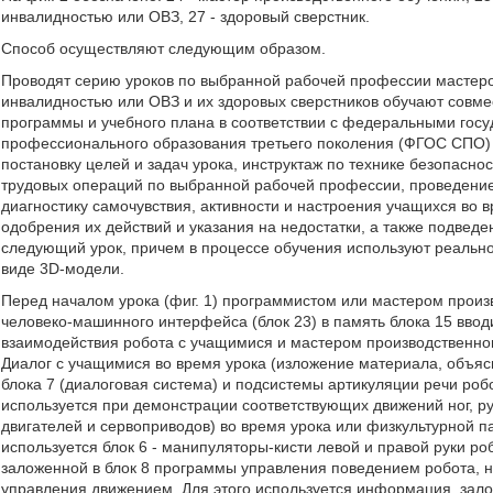
инвалидностью или ОВЗ, 27 - здоровый сверстник.
Способ осуществляют следующим образом.
Проводят серию уроков по выбранной рабочей профессии мастеро
инвалидностью или ОВЗ и их здоровых сверстников обучают совме
программы и учебного плана в соответствии с федеральными гос
профессионального образования третьего поколения (ФГОС СПО) 
постановку целей и задач урока, инструктаж по технике безопасн
трудовых операций по выбранной рабочей профессии, проведение 
диагностику самочувствия, активности и настроения учащихся во 
одобрения их действий и указания на недостатки, а также подвед
следующий урок, причем в процессе обучения используют реально
виде 3D-модели.
Перед началом урока (фиг. 1) программистом или мастером произ
человеко-машинного интерфейса (блок 23) в память блока 15 вво
взаимодействия робота с учащимися и мастером производственног
Диалог с учащимися во время урока (изложение материала, объяс
блока 7 (диалоговая система) и подсистемы артикуляции речи робо
используется при демонстрации соответствующих движений ног, ру
двигателей и сервоприводов) во время урока или физкультурной 
используется блок 6 - манипуляторы-кисти левой и правой руки ро
заложенной в блок 8 программы управления поведением робота, 
управления движением. Для этого используется информация, зало