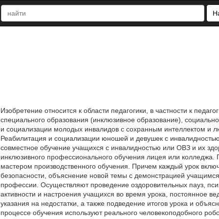
Н
Изобретение относится к области педагогики, в частности к педаг
специального образования (инклюзивное образование), социально
и социализации молодых инвалидов с сохранным интеллектом и л
Реабилитация и социализации юношей и девушек с инвалидность
совместное обучение учащихся с инвалидностью или ОВЗ и их зд
инклюзивного профессионального обучения лицея или колледжа. 
мастером производственного обучения. Причем каждый урок включа
безопасности, объяснение новой темы с демонстрацией учащимся
профессии. Осуществляют проведение оздоровительных пауз, псих
активности и настроения учащихся во время урока, постоянное ве
указания на недостатки, а также подведение итогов урока и объя
процессе обучения используют реального человекоподобного робо