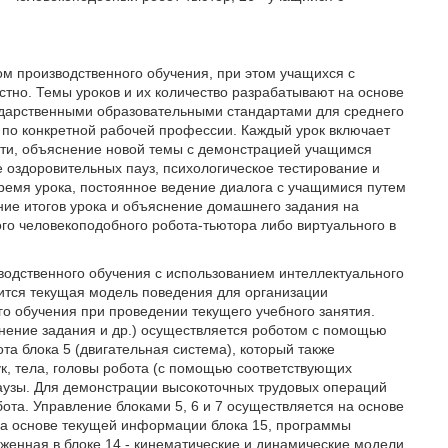
м производственного обучения, при этом учащихся с
стно. Темы уроков и их количество разрабатывают на основе
ударственными образовательными стандартами для среднего
по конкретной рабочей профессии. Каждый урок включает
ости, объяснение новой темы с демонстрацией учащимся
оздоровительных пауз, психологическое тестирование и
время урока, постоянное ведение диалога с учащимися путем
ение итогов урока и объяснение домашнего задания на
го человекоподобного робота-тьютора либо виртуального в
водственного обучения с использованием интеллектуального
дится текущая модель поведения для организации
о обучения при проведении текущего учебного занятия.
нение задания и др.) осуществляется роботом с помощью
та блока 5 (двигательная система), который также
к, тела, головы робота (с помощью соответствующих
паузы. Для демонстрации высокоточных трудовых операций
бота. Управление блоками 5, 6 и 7 осуществляется на основе
на основе текущей информации блока 15, программы
женная в блоке 14 - кинематические и динамические модели