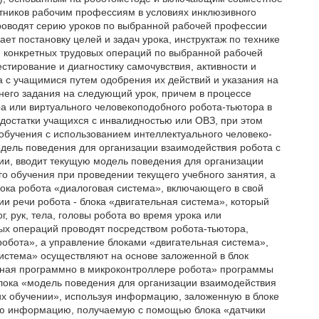
стников рабочим профессиям в условиях инклюзивного
роводят серию уроков по выбранной рабочей профессии
ет постановку целей и задач урока, инструктаж по технике
 конкретных трудовых операций по выбранной рабочей
стирование и диагностику самочувствия, активности и
а с учащимися путем одобрения их действий и указания на
него задания на следующий урок, причем в процессе
а или виртуального человекоподобного робота-тьютора в
достатки учащихся с инвалидностью или ОВЗ, при этом
обучения с использованием интеллектуального человеко-
дель поведения для организации взаимодействия робота с
ии, вводит текущую модель поведения для организации
о обучения при проведении текущего учебного занятия, а
ока робота «диалоговая система», включающего в свой
ии речи робота - блока «двигательная система», который
 рук, тела, головы робота во время урока или
ых операций проводят посредством робота-тьютора,
робота», а управление блоками «двигательная система»,
система» осуществляют на основе заложенной в блок
нная программно в микроконтроллере робота» программы
лока «модель поведения для организации взаимодействия
их обучении», используя информацию, заложенную в блоке
щую информацию, получаемую с помощью блока «датчики