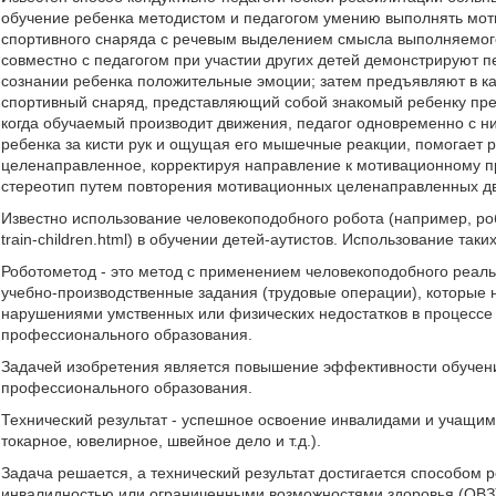
обучение ребенка методистом и педагогом умению выполнять мо
спортивного снаряда с речевым выделением смысла выполняемого 
совместно с педагогом при участии других детей демонстрируют 
сознании ребенка положительные эмоции; затем предъявляют в к
спортивный снаряд, представляющий собой знакомый ребенку пред
когда обучаемый производит движения, педагог одновременно с 
ребенка за кисти рук и ощущая его мышечные реакции, помогает р
целенаправленное, корректируя направление к мотивационному п
стереотип путем повторения мотивационных целенаправленных дви
Известно использование человекоподобного робота (например, робот
train-children.html) в обучении детей-аутистов. Использование та
Роботометод - это метод с применением человекоподобного реаль
учебно-производственные задания (трудовые операции), которые 
нарушениями умственных или физических недостатков в процессе
профессионального образования.
Задачей изобретения является повышение эффективности обучени
профессионального образования.
Технический результат - успешное освоение инвалидами и учащим
токарное, ювелирное, швейное дело и т.д.).
Задача решается, а технический результат достигается способом
инвалидностью или ограниченными возможностями здоровья (ОВЗ