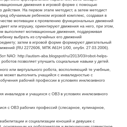
тивационные движения в игровой форме с помощью
действия. На первом этапе методист, а затем методист
перед обучаемым ребенком игровой комплекс, создавая в
ачестве мотивации к проявлению функциональных движений
мет или игрушку, ориентируют движения на него, при этом,
ним выполняет мотивационные движения, поддерживая
ебенку выбрать из случайных его движений
редмету; затем в игровой форме формируют двигательный
жений (RU 2272606, МПК A61H 1/00, опубл. 27.03.2006).
 NAO: http://autism-aba.blogspot/ru/2013/03/robot-helps-
ких роботов позволяет улучшить социальные навыки у детей.
ного или виртуального робота, восполняющий те учебные,
не может выполнить учащийся с инвалидностью с
 обучения рабочей профессии в условиях инклюзивного
я инвалидов и учащихся с ОВЗ в условиях инклюзивного
ися с ОВЗ рабочих профессий (слесарное, кулинарное,
 реабилитации и социализации юношей и девушек с
), основанным на роботометоде и включающим совместное