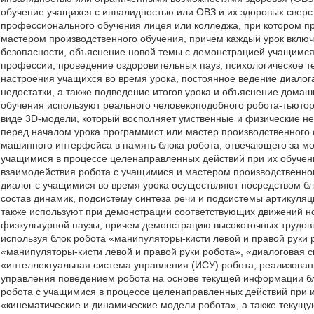
обучение учащихся с инвалидностью или ОВЗ и их здоровых свер
профессионального обучения лицея или колледжа, при котором п
мастером производственного обучения, причем каждый урок включа
безопасности, объяснение новой темы с демонстрацией учащимся
профессии, проведение оздоровительных пауз, психологическое те
настроения учащихся во время урока, постоянное ведение диалог
недостатки, а также подведение итогов урока и объяснение домаш
обучения используют реального человекоподобного робота-тьютор
виде 3D-модели, который восполняет умственные и физические не
перед началом урока программист или мастер производственного 
машинного интерфейса в память блока робота, отвечающего за мо
учащимися в процессе целенаправленных действий при их обучен
взаимодействия робота с учащимися и мастером производственног
диалог с учащимися во время урока осуществляют посредством бл
состав динамик, подсистему синтеза речи и подсистемы артикуляц
также используют при демонстрации соответствующих движений ног,
физкультурной паузы, причем демонстрацию высокоточных трудов
используя блок робота «манипуляторы-кисти левой и правой руки 
«манипуляторы-кисти левой и правой руки робота», «диалоговая 
«интеллектуальная система управления (ИСУ) робота, реализова
управления поведением робота на основе текущей информации б
робота с учащимися в процессе целенаправленных действий при 
«кинематические и динамические модели робота», а также теку