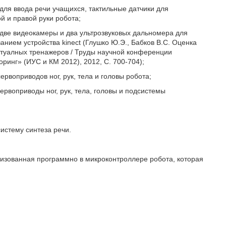
для ввода речи учащихся, тактильные датчики для
й и правой руки робота;
в две видеокамеры и два ультрозвуковых дальномера для
нием устройства kinect (Глушко Ю.Э., Бабков B.C. Оценка
ртуалных тренажеров / Труды научной конференции
нг» (ИУС и КМ 2012), 2012, С. 700-704);
ервоприводов ног, рук, тела и головы робота;
ервоприводы ног, рук, тела, головы и подсистемы
истему синтеза речи.
лизованная программно в микроконтроллере робота, которая