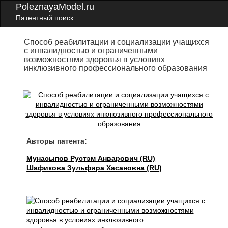
PoleznayaModel.ru
Патентный поиск
Способ реабилитации и социализации учащихся
с инвалидностью и ограниченными
возможностями здоровья в условиях
инклюзивного профессионального образования
Авторы патента:
Мунасыпов Рустэм Анварович (RU)
Шафикова Зульфира Хасановна (RU)