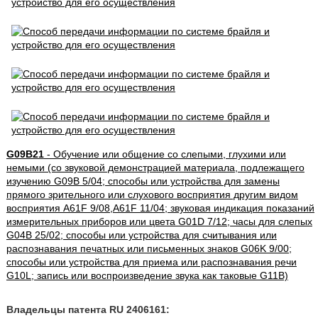
G09B21
- Обучение или общение со слепыми, глухими или
немыми (со звуковой демонстрацией материала, подлежащего
изучению G09B 5/04; способы или устройства для замены
прямого зрительного или слухового восприятия другим видом
восприятия A61F 9/08,A61F 11/04; звуковая индикация показаний
измерительных приборов или цвета G01D 7/12; часы для слепых
G04B 25/02; способы или устройства для считывания или
распознавания печатных или письменных знаков G06K 9/00;
способы или устройства для приема или распознавания речи
G10L; запись или воспроизведение звука как таковые G11B)
Владельцы патента RU 2406161: