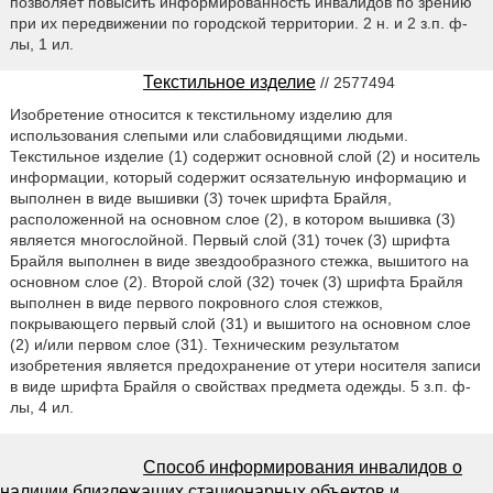
позволяет повысить информированность инвалидов по зрению
при их передвижении по городской территории. 2 н. и 2 з.п. ф-
лы, 1 ил.
Текстильное изделие
// 2577494
Изобретение относится к текстильному изделию для
использования слепыми или слабовидящими людьми.
Текстильное изделие (1) содержит основной слой (2) и носитель
информации, который содержит осязательную информацию и
выполнен в виде вышивки (3) точек шрифта Брайля,
расположенной на основном слое (2), в котором вышивка (3)
является многослойной. Первый слой (31) точек (3) шрифта
Брайля выполнен в виде звездообразного стежка, вышитого на
основном слое (2). Второй слой (32) точек (3) шрифта Брайля
выполнен в виде первого покровного слоя стежков,
покрывающего первый слой (31) и вышитого на основном слое
(2) и/или первом слое (31). Техническим результатом
изобретения является предохранение от утери носителя записи
в виде шрифта Брайля о свойствах предмета одежды. 5 з.п. ф-
лы, 4 ил.
Способ информирования инвалидов о
наличии близлежащих стационарных объектов и