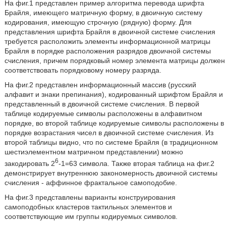
На фиг.1 представлен пример алгоритма перевода шрифта
Брайля, имеющего матричную форму, в двоичную систему
кодирования, имеющую строчную (рядную) форму. Для
представления шрифта Брайля в двоичной системе счисления
требуется расположить элементы информационной матрицы
Брайля в порядке расположения разрядов двоичной системы
счисления, причем порядковый номер элемента матрицы должен
соответствовать порядковому номеру разряда.
На фиг.2 представлен информационный массив (русский
алфавит и знаки препинания), кодированный шрифтом Брайля и
представленный в двоичной системе счисления. В первой
таблице кодируемые символы расположены в алфавитном
порядке, во второй таблице кодируемые символы расположены в
порядке возрастания чисел в двоичной системе счисления. Из
второй таблицы видно, что по системе Брайля (в традиционном
шестиэлементном матричном представлении) можно
6
закодировать 2
-1=63 символа. Также вторая таблица на фиг.2
демонстрирует внутреннюю закономерность двоичной системы
счисления - аффинное фрактальное самоподобие.
На фиг.3 представлены варианты конструирования
самоподобных кластеров тактильных элементов и
соответствующие им группы кодируемых символов.