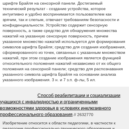
шрифте Брайля на сенсорной панели. Достигаемый
технический результат - создание устройства, которое
интуитивно и удобно воспринимается пользователем как
зрячим, так и слепым, отвечает требованиям безопасности и
конфиденциальности. Устройство содержит сенсорную
поверхность, а также средство для обнаружения множества
нажатий на указанную сенсорную поверхность, причем
указанное множество нажатий используется для формирования
символов шрифта Брайля; средство для создания изображения,
сформированного из точек, связанных с указанным множеством
нажатий, при этом создание изображения является функцией
относительного положения нажатий независимо от их общего
положения на сенсорной панели; средство для распознавания
указанного символа шрифта Брайля на основании анализа
указанного изображения. 3 н. и 7 з.п. ф-лы, 5 ил.
Способ реабилитации и социализации
учащихся с инвалидностью и ограниченными
возможностями здоровья в условиях инклюзивного
профессионального образования
// 2632770
Изобретение относится к области педагогики, в частности к
педагогике профессионально-технического образования и