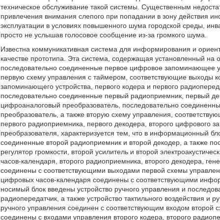
техническое обслуживание такой системы. Существенным недостат
привлечения внимания слепого при попадании в зону действия ин
эксплуатации в условиях повышенного шума городской среды, инв
просто не услышав голосовое сообщение из-за громкого шума.
Известна коммуникативная система для информирования и ориен
качестве прототипа. Эта система, содержащая установленный на
последовательно соединенные первое цифровое запоминающее уст
первую схему управления с таймером, соответствующие выходы к
запоминающего устройства, первого кодера и первого радиопере
последовательно соединенные первый радиоприемник, первый де
цифроаналоговый преобразователь, последовательно соединенные
преобразователь, а также вторую схему управления, соответству
первого радиоприемника, первого декодера, второго цифрового 
преобразователя, характеризуется тем, что в информационный б
соединенные второй радиоприемник и второй декодер, а также п
регулятор громкости, второй усилитель и второй электроакустиче
часов-календаря, второго радиоприемника, второго декодера, ген
соединены с соответствующими выходами первой схемы управлен
цифровых часов-календаря соединены с соответствующими инфор
носимый блок введены устройство ручного управления и последов
радиопередатчик, а также устройство тактильного воздействия и р
ручного управления соединен с соответствующим входом второй 
соединены с входами управления второго кодера, второго радиопе