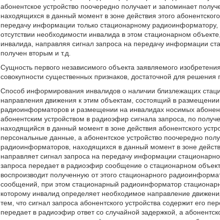
абонентское устройство поочередно получает и запоминает полу
находящихся в данный момент в зоне действия этого абонентского
передачу информации только стационарному радиоинформатору, от
отсутствии необходимости инвалида в этом стационарном объекте,
инвалида, направляя сигнал запроса на передачу информации ст
получен вторым и т.д.
Сущность первого независимого объекта заявляемого изобретени
совокупности существенных признаков, достаточной для решения 
Способ информирования инвалидов о наличии близлежащих стаци
направления движения к этим объектам, состоящий в размещении
радиоинформаторов и размещении на инвалидах носимых абонент
абонентским устройством в радиоэфир сигнала запроса, по полу
находящийся в данный момент в зоне действия абонентского устро
персональные данные, а абонентское устройство поочередно полу
радиоинформаторов, находящихся в данный момент в зоне действи
направляет сигнал запроса на передачу информации стационарно
запроса передает в радиоэфир сообщение о стационарном объекте
воспроизводит полученную от этого стационарного радиоинформ
сообщений, при этом стационарный радиоинформатор стационарно
которому инвалид определяет необходимое направление движени
тем, что сигнал запроса абонентского устройства содержит его 
передает в радиоэфир ответ со случайной задержкой, а абонентск