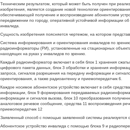
Техническим результатом, который может быть получен при реали
изобретения, является создание новой технологии ориентировани
обеспечивающей получение и воспроизведение абонентским устро
передвижении по городу, оперативной устойчивой информации об
инвалида.
Сущность изобретения поясняется чертежом, на котором предста
Система информирования и ориентирования инвалидов по зрени
радиоинформаторы (РИ), установленные на стационарных объектах
находящих на руках у инвалидов по зрению.
Каждый радиоинформатор включает в себя блок 1 хранения сжаты
цифрового пакета данных, блок 3 обработки и хранения информаци
запроса, сигналов разрешения на передачу информации и сигнало
ориентирования, а также радиоантенну и приемопередатчик 6.
Каждое носимое абонентское устройство включает в себя средства 
информации, блок 9 формирования передаваемых радиоинформато
информации и сигналов вызова, блок 10 преобразования получе
аналоговое речевое сообщение, средства 11 воспроизведения реч
приемопередатчик 12
Заявленный способ с помощью заявленной системы реализуется
Абонентское устройство инвалида с помощью блока 9 и радиопере