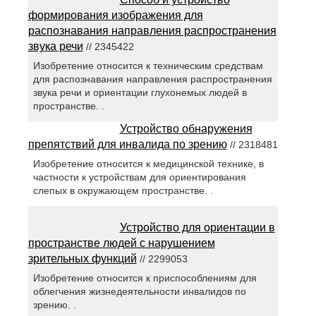
формирования изображения для
распознавания направления распространения
звука речи
// 2345422
Изобретение относится к техническим средствам
для распознавания направления распространения
звука речи и ориентации глухонемых людей в
пространстве. .
Устройство обнаружения
препятствий для инвалида по зрению
// 2318481
Изобретение относится к медицинской технике, в
частности к устройствам для ориентирования
слепых в окружающем пространстве. .
Устройство для ориентации в
пространстве людей с нарушением
зрительных функций
// 2299053
Изобретение относится к приспособлениям для
облегчения жизнедеятельности инвалидов по
зрению. .