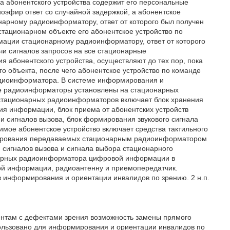
а абонентского устройства содержит его персональные
эфир ответ со случайной задержкой, а абонентское
онарному радиоинформатору, ответ от которого был получен
стационарном объекте его абонентское устройство по
мации стационарному радиоинформатору, ответ от которого
и сигналов запросов на все стационарные
 абонентского устройства, осуществляют до тех пор, пока
о объекта, после чего абонентское устройство по команде
адиоинформатора. В системе информирования и
е радиоинформаторы установлены на стационарных
 стационарных радиоинформаторов включает блок хранения
ия информации, блок приема от абонентских устройств
и сигналов вызова, блок формирования звукового сигнала
имое абонентское устройство включает средства тактильного
рмирования передаваемых стационарным радиоинформатором
 сигналов вызова и сигнала выбора стационарного
нарных радиоинформатора цифровой информации в
ой информации, радиоантенну и приемопередатчик.
 информирования и ориентации инвалидов по зрению. 2 н.п.
ентам с дефектами зрения возможность замены прямого
пользовано для информирования и ориентации инвалидов по