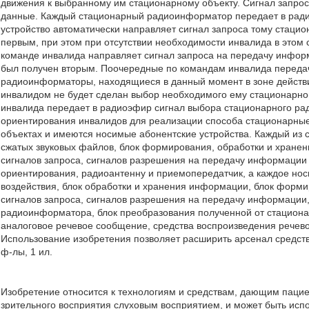
движения к выбранному им стационарному объекту. Сигнал запрос
данные. Каждый стационарный радиоинформатор передает в радио
устройство автоматически направляет сигнал запроса тому стаци
первым, при этом при отсутствии необходимости инвалида в этом 
команде инвалида направляет сигнал запроса на передачу инфор
был получен вторым. Поочередные по командам инвалида передач
радиоинформаторы, находящиеся в данный момент в зоне действия
инвалидом не будет сделан выбор необходимого ему стационарног
инвалида передает в радиоэфир сигнал выбора стационарного р
ориентирования инвалидов для реализации способа стационарны
объектах и имеются носимые абонентские устройства. Каждый из
сжатых звуковых файлов, блок формирования, обработки и хранен
сигналов запроса, сигналов разрешения на передачу информации 
ориентирования, радиоантенну и приемопередатчик, а каждое нос
воздействия, блок обработки и хранения информации, блок фо
сигналов запроса, сигналов разрешения на передачу информации,
радиоинформатора, блок преобразования полученной от стацио
аналоговое речевое сообщение, средства воспроизведения речев
Использование изобретения позволяет расширить арсенал средств
ф-лы, 1 ил.
Изобретение относится к технологиям и средствам, дающим паци
зрительного восприятия слуховым восприятием, и может быть ис