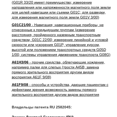
(G01R 33/20 имеет преимущество; измерение
направления или напряженности магнитного поля земли
для целей навигации или съемки G01C; для разведки,
для измерения магнитного поля земли G01V 3/00)
G01C21/00
- Навигация; навигационные приборы, не
отнесенные к предыдущим группам (измерение
расстояния, пройденного наземным транспортным
средством, G01C 22/00; измерение линейной и угловой
скорости или ускорения G01P; управление курсом,
высотой или положением транспортных средств G05D
1/00; системы управления движением транспорта G08G)
A61H3/06
- прочие средства, облегчающие хождение,
например палки для слепых (трости A45B; замена
прямого зрительного восприятия другим видом
восприятия A61F 9/08)
A61F9/08
- способы и устройства, дающие пациентам с
дефектами зрения возможность замены прямого
зрительного восприятия другим видом восприятия
Владельцы патента RU 2582045: