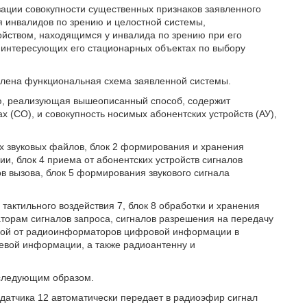
зации совокупности существенных признаков заявленного
я инвалидов по зрению и целостной системы,
йством, находящимся у инвалида по зрению при его
 интересующих его стационарных объектах по выбору
влена функциональная схема заявленной системы.
ю, реализующая вышеописанный способ, содержит
 (СО), и совокупность носимых абонентских устройств (АУ),
х звуковых файлов, блок 2 формирования и хранения
и, блок 4 приема от абонентских устройств сигналов
в вызова, блок 5 формирования звукового сигнала
тактильного воздействия 7, блок 8 обработки и хранения
рам сигналов запроса, сигналов разрешения на передачу
нной от радиоинформаторов цифровой информации в
евой информации, а также радиоантенну и
 следующим образом.
датчика 12 автоматически передает в радиоэфир сигнал