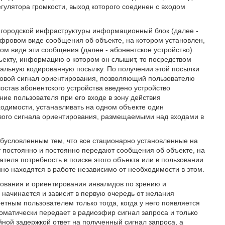
гулятора громкости, выход которого соединен с входом
 городской инфраструктуры информационный блок (далее -
ровом виде сообщения об объекте, на котором установлен,
м виде эти сообщения (далее - абонентское устройство).
ъекту, информацию о котором он слышит, то посредством
иальную кодированную посылку. По получении этой посылки
ковой сигнал ориентирования, позволяющий пользователю
остав абонентского устройства введено устройство
ние пользователя при его входе в зону действия
одимости, устанавливать на одном объекте один
вого сигнала ориентирования, размещаемыми над входами в
бусловленным тем, что все стационарно установленные на
постоянно и постоянно передают сообщения об объекте, на
вателя потребность в поиске этого объекта или в пользовании
нно находятся в работе независимо от необходимости в этом.
ования и ориентирования инвалидов по зрению и
 начинается и зависит в первую очередь от желания
ретным пользователем только тогда, когда у него появляется
томатически передает в радиоэфир сигнал запроса и только
ой задержкой ответ на полученный сигнал запроса, а