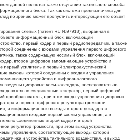
ком данной является также отсутствие тактильного способа
формационного блока. Так как система предназначена для
алид по зрению может пропустить интересующий его объект,
тирования слепых (патент RU №97918), выбранная в
 объекте информационный блок, включающий
ройство, первый кодер и первый радиопередатчик, а также
оторой соединены с входами управления первого цифрового
датчика, также содержащую носимый блок, включающий
кодер, второе цифровое запоминающее устройство и
 первый усилитель и первый электроакустический
ющие выходы которой соединены с входами управления
запоминающего устройства и цифроаналогового
лок введены цифровые часы-календарь, последовательно
оследовательно соединенные генератор, первый цифровой
ский преобразователь, при этом входы управления цифровых
ератора и первого цифрового регулятора громкости
ия, и информационные выходы второго декодера и
мационными входами первой схемы управления, а в
ательно соединенные второй кодер и второй
учной регулятор громкости, при этом выход устройства
схемы управления, соответствующие выходы которой
редатчика и устройства тактильного воздействия, и выход