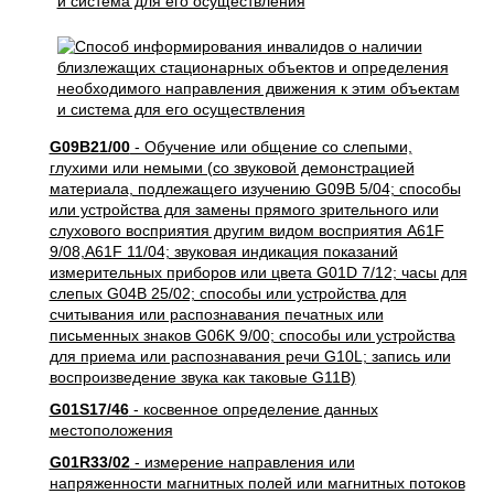
G09B21/00
- Обучение или общение со слепыми,
глухими или немыми (со звуковой демонстрацией
материала, подлежащего изучению G09B 5/04; способы
или устройства для замены прямого зрительного или
слухового восприятия другим видом восприятия A61F
9/08,A61F 11/04; звуковая индикация показаний
измерительных приборов или цвета G01D 7/12; часы для
слепых G04B 25/02; способы или устройства для
считывания или распознавания печатных или
письменных знаков G06K 9/00; способы или устройства
для приема или распознавания речи G10L; запись или
воспроизведение звука как таковые G11B)
G01S17/46
- косвенное определение данных
местоположения
G01R33/02
- измерение направления или
напряженности магнитных полей или магнитных потоков