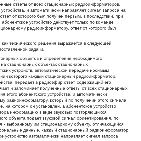
ченные ответы от всех стационарных радиоинформаторов,
 устройства, и автоматически направляет сигнал запроса на
вет от которого был получен первым, в последствии, при
 абонентское устройство действует только по команде
ационарному радиоинформатору, ответ от которого был
я как технического решения выражается в следующей
поставленной задачи.
онарных объектов и определения необходимого
 на стационарных объектах стационарных
ских устройств, автоматической передаче носимым
чении которого каждый стационарный радиоинформатор,
йства, передает в радиоэфир ответ, содержащий его
чает и запоминает полученные ответы от всех стационарных
я этого абонентского устройства, и автоматически
му радиоинформатору, который по получении этого сигнала
, на котором он установлен, а абонентское устройство
атора информацию в виде звуковых повторяющихся
го объекта подает звуковой сигнал ориентирования, по
я к выбранному им стационарному объекту, отличающийся
персональные данные, каждый стационарный радиоинформатор
ое устройство автоматически направляет сигнал запроса