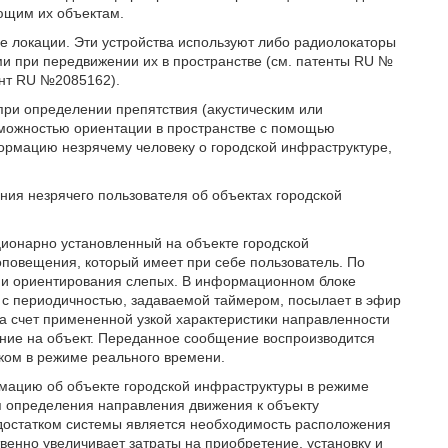
ющим их объектам.
е локации. Эти устройства используют либо радиолокаторы
и при передвижении их в пространстве (см. патенты RU №
ент RU №2085162).
при определении препятствия (акустическим или
зможностью ориентации в пространстве с помощью
формацию незрячему человеку о городской инфраструктуре,
ия незрячего пользователя об объектах городской
ционарно установленный на объекте городской
повещения, который имеет при себе пользователь. По
я и ориентирования слепых. В информационном блоке
 с периодичностью, задаваемой таймером, посылает в эфир
 счет примененной узкой характеристики направленности
ние на объект. Переданное сообщение воспроизводится
ком в режиме реального времени.
рмацию об объекте городской инфраструктуры в режиме
ля определения направления движения к объекту
достатком системы является необходимость расположения
венно увеличивает затраты на приобретение, установку и