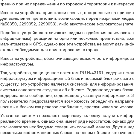
зрению при их передвижении по городской территории к интересу
Известны устройства ориентации слепых, построенные на принцип
для выявления препятствий, возникающих перед незрячими людьм
№58350, 2299052, 2299053), либо акустические эхолокаторы (пат
Подобные устройства отличаются видом воздействия на человека 
вибрационным), реакцией на одно или несколько препятствий, во
магнитометра и GPS, однако все эти устройства не могут дать ин
столь необходимую для ориентирования в городе.
Известны устройства, обеспечивающие возможность информирован
инфраструктуры.
Так, устройство, защищенное патентом RU №43161, содержит ста
инфраструктуры информационный блок и носимый блок речевого о
существу, это устройство является системой для информировани
системы содержатся сведения об объекте. Радиопередатчик блока
кодированное сообщение, содержащее указанную информацию. За
пользователю предоставляется возможность определить направле
носимым блоком как речевое сообщение, прослушиваемое челове
Указанная система позволяет незрячему человеку получить инфо
реального времени, однако она имеет ряд недостатков, однако д
пользователю необходимо совершить сложный маневр. Другим не
нескольких информационных блоков на одном объекте, что сущест