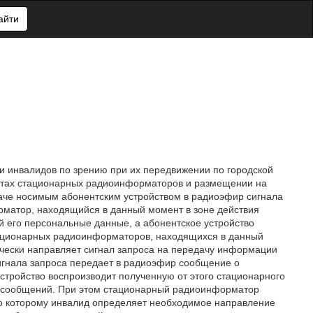
айти
и инвалидов по зрению при их передвижении по городской
ектах стационарных радиоинформаторов и размещении на
даче носимым абонентским устройством в радиоэфир сигнала
рматор, находящийся в данный момент в зоне действия
й его персональные данные, а абонентское устройство
тационарных радиоинформаторов, находящихся в данный
тически направляет сигнал запроса на передачу информации
игнала запроса передает в радиоэфир сообщение о
устройство воспроизводит полученную от этого стационарного
 сообщений. При этом стационарный радиоинформатор
по которому инвалид определяет необходимое направление