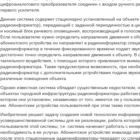
цифроаналогового преобразователя соединен с входом ручного ре
первого усилителя.
Данная система содержит стационарно установленный на объекте
радиоинформатор), передающий с заданной периодичностью в циф
и носимый блок речевого оповещения, воспроизводящий в голосово
Если пользователю нужно определить направление движения к об
абонентского устройства он направляет в радиоинформатор спец
радиоинформатор в течении фиксированного времени подает зву
достаточно точно определить направление движения к объекту. В с
тактильного воздействия, с помощью которого привлекается внима
радиоинформатора. Также предусмотрена возможность, при необх
радиоинформатор с дополнительными устройствами подачи звуко
различные помещения объекта.
Однако известная система обладает существенным недостатком, о
объектах городской инфраструктуры радиоинформаторы работают 
котором они установлен, независимо от того, имеется ли у пользо
им. Абонентские устройства пользователей при этом также постоя
Изобретение решает задачу создания новой технологии информир
усовершенствованной системы для ее реализации, работа которой
пользователя этой системы, т.е. система начинает работать с конк
необходимость в ее услугах. Абонентское устройство инвалида ав
после этого стационарные радиоинформаторы передают со случайн