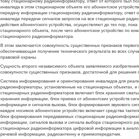
тому стационарному радиоинформатору, ответ от которого был по
инвалида в этом стационарном объекте его абонентское устройств
передачу информации стационарному радиоинформатору, ответ о
инвалида передачи сигналов запросов на все стационарные ради
действия абонентского устройства, осуществляют до тех пор, пок
стационарного объекта, после чего абонентское устройство по к
стационарного радиоинформатора.
В этом заключается совокупность существенных признаков первого
обеспечивающая получение технического результата во всех слу
правовой охраны.
Сущность второго независимого объекта заявляемого изобретени
совокупности существенных признаков, достаточной для решения 
Система информирования и ориентирования инвалидов для реали
радиоинформаторы, установленные на стационарных объектах, и н
стационарных радиоинформаторов включает блок хранения сжатых
хранения информации, блок приема от абонентских устройств сиг
информации и сигналов вызова, блок формирования звукового сиг
каждое носимое абонентское устройство включает средства тактил
блок формирования передаваемых стационарным радиоинформато
информации, сигналов вызова и сигнала выбора стационарного р
стационарных радиоинформатора цифровой информации в аналог
речевой информации, радиоантенну и приемопередатчик.