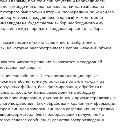
лучен первым, при этом при отсутствии необходимости
о по команде инвалида направляет сигнал запроса на
т которого был получен вторым, поочередные по командам
оинформаторы, находящиеся в данный момент в зоне
а инвалидом не будет сделан выбор необходимого ему
оманде инвалида передает в радиоэфир сигнал выбора
 независимого объекта заявленного изобретения,
чаях, на которые распространяется испрашиваемый объем
я как технического решения выражается в следующей
поставленной задачи.
зации способа по п. 1, содержащая стационарные
осимые абонентские устройства, при этом каждый из
 звуковых файлов, блок формирования, обработки и
налов запроса, сигналов разрешения на передачу
нала ориентирования, радиоантенну и приемопередатчик, а
ьного воздействия, блок обработки и хранения информации,
ром сигналов запроса, сигналов разрешения на передачу
адиоинформатора, блок преобразования полученной от
овое речевое сообщение, средства воспроизведения