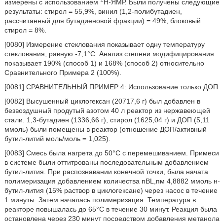
измерены с использованием
H-ЯМР. Были получены следующие
результаты: стирол = 55,9%, винил (1,2-полибутадиен,
рассчитанный для бутадиеновой фракции) = 49%, блоковый
стирол = 8%.
[0080] Измерение стеклования показывает одну температуру
стеклования, равную -7,1°C. Анализ степени модифицирования
показывает 190% (способ 1) и 168% (способ 2) относительно
Сравнительного Примера 2 (100%).
[0081] СРАВНИТЕЛЬНЫЙ ПРИМЕР 4: Использование только ДОП
[0082] Высушенный циклогексан (20717,6 г) был добавлен в
безвоздушный продутый азотом 40 л реактор из нержавеющей
стали. 1,3-бутадиен (1336,66 г), стирол (1625,04 г) и ДОП (5,11
ммоль) были помещены в реактор (отношение ДОП/активный
бутил-литий моль/моль = 1,025).
[0083] Смесь была нагрета до 50°С с перемешиванием. Примеси
в системе были оттитрованы последовательным добавлением
бутил-лития. При распознавании конечной точки, была начата
полимеризация добавлением количества nBL,пм 4,8882 ммоль н-
бутил-лития (15% раствор в циклогексане) через насос в течение
1 минуты. Затем началась полимеризация. Температура в
реакторе повышалась до 65°C в течение 30 минут. Реакция была
остановлена через 230 минут посредством добавления метанола