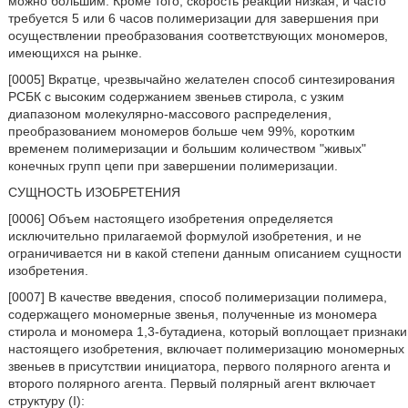
можно большим. Кроме того, скорость реакции низкая, и часто
требуется 5 или 6 часов полимеризации для завершения при
осуществлении преобразования соответствующих мономеров,
имеющихся на рынке.
[0005] Вкратце, чрезвычайно желателен способ синтезирования
РСБК с высоким содержанием звеньев стирола, с узким
диапазоном молекулярно-массового распределения,
преобразованием мономеров больше чем 99%, коротким
временем полимеризации и большим количеством "живых"
конечных групп цепи при завершении полимеризации.
СУЩНОСТЬ ИЗОБРЕТЕНИЯ
[0006] Объем настоящего изобретения определяется
исключительно прилагаемой формулой изобретения, и не
ограничивается ни в какой степени данным описанием сущности
изобретения.
[0007] В качестве введения, способ полимеризации полимера,
содержащего мономерные звенья, полученные из мономера
стирола и мономера 1,3-бутадиена, который воплощает признаки
настоящего изобретения, включает полимеризацию мономерных
звеньев в присутствии инициатора, первого полярного агента и
второго полярного агента. Первый полярный агент включает
структуру (I):