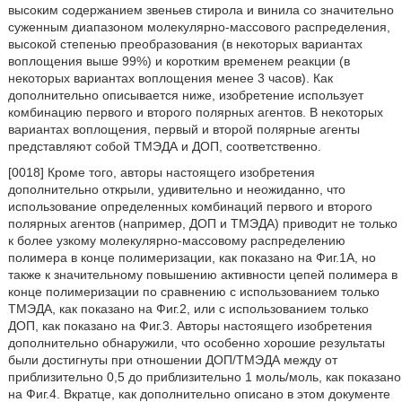
высоким содержанием звеньев стирола и винила со значительно
суженным диапазоном молекулярно-массового распределения,
высокой степенью преобразования (в некоторых вариантах
воплощения выше 99%) и коротким временем реакции (в
некоторых вариантах воплощения менее 3 часов). Как
дополнительно описывается ниже, изобретение использует
комбинацию первого и второго полярных агентов. В некоторых
вариантах воплощения, первый и второй полярные агенты
представляют собой ТМЭДА и ДОП, соответственно.
[0018] Кроме того, авторы настоящего изобретения
дополнительно открыли, удивительно и неожиданно, что
использование определенных комбинаций первого и второго
полярных агентов (например, ДОП и ТМЭДА) приводит не только
к более узкому молекулярно-массовому распределению
полимера в конце полимеризации, как показано на Фиг.1А, но
также к значительному повышению активности цепей полимера в
конце полимеризации по сравнению с использованием только
ТМЭДА, как показано на Фиг.2, или с использованием только
ДОП, как показано на Фиг.3. Авторы настоящего изобретения
дополнительно обнаружили, что особенно хорошие результаты
были достигнуты при отношении ДОП/ТМЭДА между от
приблизительно 0,5 до приблизительно 1 моль/моль, как показано
на Фиг.4. Вкратце, как дополнительно описано в этом документе