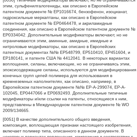
[0050] Типичные модификаторы включают, но не ограничиваются
этим, сульфенилгалогениды, как описано в Европейском
патентном документе № EP1016674, бензофенон, изоцианат,
гидроксильные меркаптаны, как описано в Европейском
патентном документе № EP0464478, и акриламидные
соединения, как описано в Европейском патентном документе №
EP0334042. Дополнительные модификаторы включают, но не
ограничиваются этим, аминные, амидные, имидные и
нитроловые модификаторы, как описано в Европейских
патентных документах №№ EP548799, EP510410, EP451604, и
EP180141, и патенте США № 4412041. В некоторых вариантах
воплощения, силаны, включающие, но не ограничиваясь этим,
эпоксисодержащие силаны, используются для модифицирования
конечных групп цепей полимера для использования в
кремнеземных наполнителях, как описано, например, в
Европейском патентном документе №№ EP-A-299074, EP-A-
102045, EP0447066 и EP0692493. Дополнительные типичные
модификаторы и/или ссылки на патенты, относящиеся к ним,
представлены в Международном патентном документе № WO
2009/134665.
[0051] В качестве дополнительного общего введения,
композиция, воплощающая признаки настоящего изобретения,
включает полимер типа, описанного в данном документе. В
некоторых вариантах воплощения, композиция в соответствии с