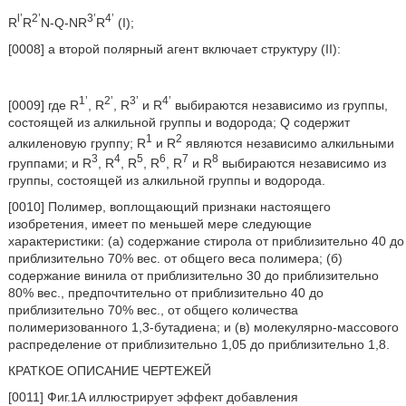
l’
2’
3’
4’
R
R
N-Q-NR
R
(I);
[0008] а второй полярный агент включает структуру (II):
1’
2’
3’
4’
[0009] где R
, R
, R
и R
выбираются независимо из группы,
состоящей из алкильной группы и водорода; Q содержит
1
2
алкиленовую группу; R
и R
являются независимо алкильными
3
4
5
6
7
8
группами; и R
, R
, R
, R
, R
и R
выбираются независимо из
группы, состоящей из алкильной группы и водорода.
[0010] Полимер, воплощающий признаки настоящего
изобретения, имеет по меньшей мере следующие
характеристики: (a) содержание стирола от приблизительно 40 до
приблизительно 70% вес. от общего веса полимера; (б)
содержание винила от приблизительно 30 до приблизительно
80% вес., предпочтительно от приблизительно 40 до
приблизительно 70% вес., от общего количества
полимеризованного 1,3-бутадиена; и (в) молекулярно-массового
распределение от приблизительно 1,05 до приблизительно 1,8.
КРАТКОЕ ОПИСАНИЕ ЧЕРТЕЖЕЙ
[0011] Фиг.1A иллюстрирует эффект добавления