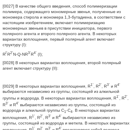
[0027] В качестве общего введения, способ полимеризации
полимера, содержащего мономерные звенья, полученные из
мономера стирола и мономера 1,3-бутадиена, в соответствии с
настоящим изобретением, включает полимеризацию
мономерных звеньев в присутствии инициатора, первого
полярного агента и второго полярного агента. В некоторых
вариантах воплощения, первый полярный агент включает
структуру (I):
l’
2’
3’
4’
R
R
N-Q-NR
R
(I);
[0028] В некоторых вариантах воплощения, второй полярный
агент включает структуру (II):
1’
2’
3’
4’
[0029] В некоторых вариантах воплощения, R
, R
, R
и R
выбираются независимо из группы, состоящей из алкильной
1’
2’
группы и водорода. В некоторых вариантах воплощения, R
, R
,
3’
4’
R
и R
выбираются независимо из группы, состоящей из
водорода и алкильной группы С
-С
. В некоторых вариантах
1
4
1’
2’
3’
4’
воплощения, R
, R
, R
и R
выбираются независимо из
группы, состоящей из водорода и метила. В некоторых вариантах
1’
2’
3’
4’
воплощения, R
, R
, R
и R
представляют собой водород.