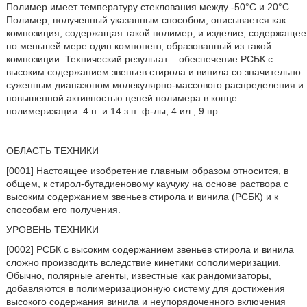
Полимер имеет температуру стеклования между -50°С и 20°С.
Полимер, полученный указанным способом, описывается как
композиция, содержащая такой полимер, и изделие, содержащее
по меньшей мере один компонент, образованный из такой
композиции. Технический результат – обеспечение РСБК с
высоким содержанием звеньев стирола и винила со значительно
суженным диапазоном молекулярно-массового распределения и
повышенной активностью цепей полимера в конце
полимеризации. 4 н. и 14 з.п. ф-лы, 4 ил., 9 пр.
ОБЛАСТЬ ТЕХНИКИ
[0001] Настоящее изобретение главным образом относится, в
общем, к стирол-бутадиеновому каучуку на основе раствора с
высоким содержанием звеньев стирола и винила (РСБК) и к
способам его получения.
УРОВЕНЬ ТЕХНИКИ
[0002] РСБК с высоким содержанием звеньев стирола и винила
сложно производить вследствие кинетики сополимеризации.
Обычно, полярные агенты, известные как рандомизаторы,
добавляются в полимеризационную систему для достижения
высокого содержания винила и неупорядоченного включения