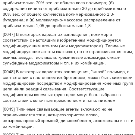
приблизительно 70% вес. от общего веса полимера; (б)
содержание винила от приблизительно 30 до приблизительно
80% вес. от общего количества полимеризованного 1,3-
бутадиена; и (в) молекулярно-массовое распределение от
приблизительно 1,05 до приблизительно 1,8.
[0047] В некоторых вариантах воплощения, полимер в
соответствии с настоящим изобретением модифицируется
модифицирующим агентом (или модификатором). Типичные
модифицирующие агенты включают, но не ограничиваются этим,
амины, амиды, тиогликоли, кремниевые алкоксиды, силан-
сульфидные модификаторы и т.п. и их комбинации.
[0048] В некоторых вариантах воплощения, "живой" полимер, в
соответствии с настоящим изобретением, может быть химически
модифицирован посредством модифицирования конечных групп
цепи и/или реакций связывания. Соответствующие
модификаторы конечных групп цепи могут быть выбраны в
соответствии с конечным применением и наполнителем.
[0049] Типичные связывающие агенты включают, но не
ограничиваются этим, четыреххлористое олово,
четыреххлористый кремний, дивинилбензол, алкоксиланы и т.п. и
их комбинации.