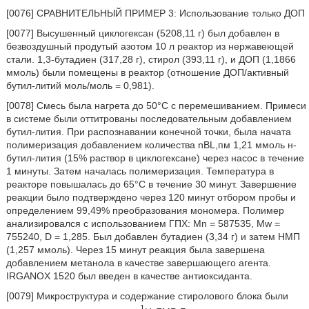
[0076] СРАВНИТЕЛЬНЫЙ ПРИМЕР 3: Использование только ДОП
[0077] Высушенный циклогексан (5208,11 г) был добавлен в
безвоздушный продутый азотом 10 л реактор из нержавеющей
стали. 1,3-бутадиен (317,28 г), стирол (393,11 г), и ДОП (1,1866
ммоль) были помещены в реактор (отношение ДОП/активный
бутил-литий моль/моль = 0,981).
[0078] Смесь была нагрета до 50°С с перемешиванием. Примеси
в системе были оттитрованы последовательным добавлением
бутил-лития. При распознавании конечной точки, была начата
полимеризация добавлением количества nBL,пм 1,21 ммоль н-
бутил-лития (15% раствор в циклогексане) через насос в течение
1 минуты. Затем началась полимеризация. Температура в
реакторе повышалась до 65°C в течение 30 минут. Завершение
реакции было подтверждено через 120 минут отбором пробы и
определением 99,49% преобразования мономера. Полимер
анализировался с использованием ГПХ: Mn = 587535, Mw =
755240, D = 1,285. Был добавлен бутадиен (3,34 г) и затем НМП
(1,257 ммоль). Через 15 минут реакция была завершена
добавлением метанола в качестве завершающего агента.
IRGANOX 1520 был введен в качестве антиоксиданта.
[0079] Микроструктура и содержание стиролового блока были
1