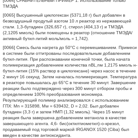
[0064] СРАВНИТЕЛЬНЫЙ ПРИМЕР 1: Использование только
ТМЭДА
[0065] Высушенный циклогексан (5371,18 г) был добавлен в
безвоздушный продутый азотом 10 л реактор из нержавеющей
стали. 1,3-бутадиен (326,657 г), стирол (404,13 г) и ТМЭДА
(2,1205 ммоль) были помещены в реактор (отношение ТМЭДА/
активный бутил-литий моль/моль = 1,742).
[0066] Смесь была нагрета до 50°С с перемешиванием. Примеси
в системе были оттитрованы последовательным добавлением
бутил-лития. При распознавании конечной точки, была начата
полимеризация добавлением количества nBL,пм 1,2175 ммоль н-
бутил-лития (15% раствор в циклогексане) через насос в течение
2 минут 16 секунд. Затем началась полимеризация. Температура
в реакторе повышалась до 65°C в течение 30 минут. Завершение
реакции было подтверждено через 300 минут отбором пробы и
определением 100% преобразования мономера.
Результирующий полимер анализировался с использованием
ГПХ: Mn = 315898, Mw = 639432, D = 2,02. Был добавлен
бутадиен (3,3 г) и затем НМП (1,32 ммоль). Через 15 минут
реакция была завершена добавлением метанола в качестве
завершающего агента. 4,6- бис(октилтиометил)-o-крезол,
продаваемый под торговой маркой IRGANOX 1520 (Ciba) был
введен в качестве антиоксиданта.