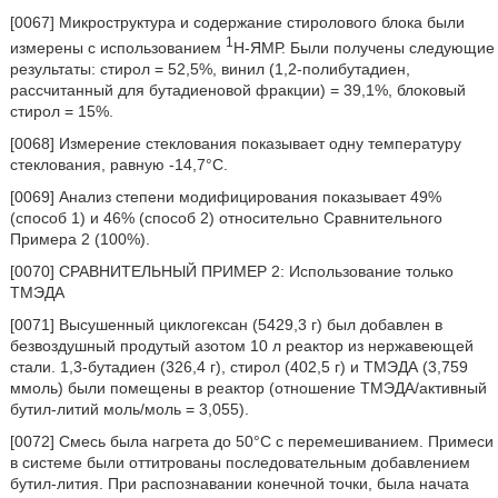
[0067] Микроструктура и содержание стиролового блока были
1
измерены с использованием
H-ЯМР. Были получены следующие
результаты: стирол = 52,5%, винил (1,2-полибутадиен,
рассчитанный для бутадиеновой фракции) = 39,1%, блоковый
стирол = 15%.
[0068] Измерение стеклования показывает одну температуру
стеклования, равную -14,7°C.
[0069] Анализ степени модифицирования показывает 49%
(способ 1) и 46% (способ 2) относительно Сравнительного
Примера 2 (100%).
[0070] СРАВНИТЕЛЬНЫЙ ПРИМЕР 2: Использование только
ТМЭДА
[0071] Высушенный циклогексан (5429,3 г) был добавлен в
безвоздушный продутый азотом 10 л реактор из нержавеющей
стали. 1,3-бутадиен (326,4 г), стирол (402,5 г) и ТМЭДА (3,759
ммоль) были помещены в реактор (отношение ТМЭДА/активный
бутил-литий моль/моль = 3,055).
[0072] Смесь была нагрета до 50°С с перемешиванием. Примеси
в системе были оттитрованы последовательным добавлением
бутил-лития. При распознавании конечной точки, была начата