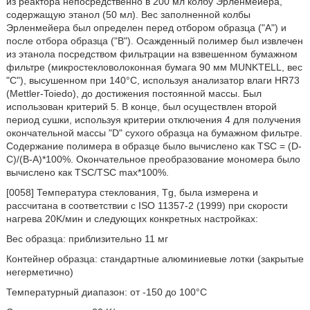
из реактора непосредственно в 200 мл колбу Эрленмейера,
содержащую этанол (50 мл). Вес заполненной колбы
Эрленмейера был определен перед отбором образца ("А") и
после отбора образца ("В"). Осажденный полимер был извлечен
из этанола посредством фильтрации на взвешенном бумажном
фильтре (микростекловолоконная бумага 90 мм MUNKTELL, вес
"С"), высушенном при 140°C, используя анализатор влаги HR73
(Mettler-Toiedo), до достижения постоянной массы. Был
использован критерий 5. В конце, был осуществлен второй
период сушки, используя критерии отключения 4 для получения
окончательной массы "D" сухого образца на бумажном фильтре.
Содержание полимера в образце было вычислено как TSC = (D-
C)/(B-A)*100%. Окончательное преобразование мономера было
вычислено как TSC/TSC max*100%.
[0058] Температура стеклования, Tg, была измерена и
рассчитана в соответствии с ISO 11357-2 (1999) при скорости
нагрева 20K/мин и следующих конкретных настройках:
Вес образца: приблизительно 11 мг
Контейнер образца: стандартные алюминиевые лотки (закрытые
негерметично)
Температурный диапазон: от -150 до 100°C