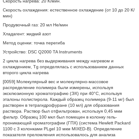
Скорость нагрева: 20 K/мин.
Скорость охлаждения: естественное охлаждение (от 10 до 20 K/
мин)
Продувочный газ: 20 мл He/мин
Хладагент: жидкий азот
Метод оценки: точка перегиба
Устройство: DSC Q2000 TA Instruments
2 цикла нагрева без выдерживания между нагревом и
охлаждением, Tg определялась с использованием данных
второго цикла нагрева
[0059] Молекулярный вес и молекулярно-массовое
распределение полимера были измерены, используя
эксклюзионную хроматографию (ЭХ) при 40°C, используя
эталоны полистирола. Каждый образец полимера (9-11 мг) был
растворен в тетрагидрофуране (10 мл) для образования
раствора. Раствор был отфильтрован, используя 0,45 мкм
фильтр. Образец 100 мкл был помещен в колонку гель-
проникающей хроматографии (ГПХ) (система Hewlett Packard
1100 с 3 колонками PLgel 10 мкм MIXED-B). Определение
показателя преломления использовалось для анализа