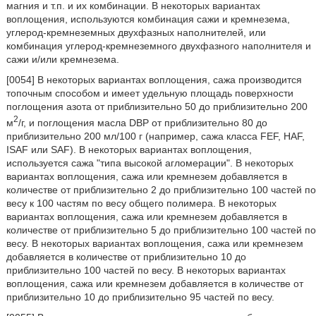
магния и т.п. и их комбинации. В некоторых вариантах
воплощения, используются комбинация сажи и кремнезема,
углерод-кремнеземных двухфазных наполнителей, или
комбинация углерод-кремнеземного двухфазного наполнителя и
сажи и/или кремнезема.
[0054] В некоторых вариантах воплощения, сажа производится
топочным способом и имеет удельную площадь поверхности
поглощения азота от приблизительно 50 до приблизительно 200
2
м
/г, и поглощения масла DBP от приблизительно 80 до
приблизительно 200 мл/100 г (например, сажа класса FEF, HAF,
ISAF или SAF). В некоторых вариантах воплощения,
используется сажа "типа высокой агломерации". В некоторых
вариантах воплощения, сажа или кремнезем добавляется в
количестве от приблизительно 2 до приблизительно 100 частей по
весу к 100 частям по весу общего полимера. В некоторых
вариантах воплощения, сажа или кремнезем добавляется в
количестве от приблизительно 5 до приблизительно 100 частей по
весу. В некоторых вариантах воплощения, сажа или кремнезем
добавляется в количестве от приблизительно 10 до
приблизительно 100 частей по весу. В некоторых вариантах
воплощения, сажа или кремнезем добавляется в количестве от
приблизительно 10 до приблизительно 95 частей по весу.