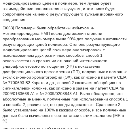
модифицированных цепей в полимере, тем лучше будет
взаимодействие наполнителя с каучуком, и тем ниже будет
сопротивление качению результирующего вулканизированного
соединения.
[0063] Полимеры были обработаны избытком н-
метилпирролидона НМП после достижения степени
преобразования мономера выше 99% для получения активности
результирующих цепей полимера. Степень результирующего
модифицирования цепей полимера анализировали с
использованием двух различных способов: способ 1
основывается на сравнении отношений интенсивности
ультрафиолетового поглощения (УФ) к показателю
дифференциального преломления (ПП), полученных с помощью
эксклюзионной хроматографии (ЭХ), как описано в патенте США
№ 7700693 B2 Карато и др.; способ 2 включает абсорбцию на
силикагелевой колонке, как описано в заявке на патент США №
2009/0163668 A1 и № 2009/0203843 A1. Было обнаружено, что
абсолютные значения, полученные при использовании способа 1
и способа 2, различные, но тренды одинаковые. Сравнение 2
было установлено на 100% в каждом способе, и все полученные
данные были вычислены в соответствии с этим эталоном (MR в
%).