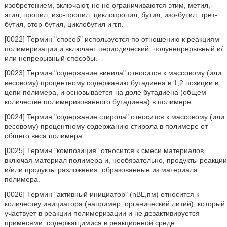
изобретением, включают, но не ограничиваются этим, метил,
этил, пропил, изо-пропил, циклопропил, бутил, изо-бутил, трет-
бутил, втор-бутил, циклобутил и т.п.
[0022] Термин "способ" используется по отношению к реакциям
полимеризации и включает периодический, полунепрерывный и/
или непрерывный способы.
[0023] Термин "содержание винила" относится к массовому (или
весовому) процентному содержанию бутадиена в 1,2 позиции в
цепи полимера, и основывается на доле бутадиена (общем
количестве полимеризованного бутадиена) в полимере.
[0024] Термин "содержание стирола" относится к массовому (или
весовому) процентному содержанию стирола в полимере от
общего веса полимера.
[0025] Термин "композиция" относится к смеси материалов,
включая материал полимера и, необязательно, продукты реакции
и/или продукты разложения, образованные из материала
полимера.
[0026] Термин "активный инициатор" (nBL,пм) относится к
количеству инициатора (например, органический литий), который
участвует в реакции полимеризации и не дезактивируется
примесями, содержащимися в реакционной среде.