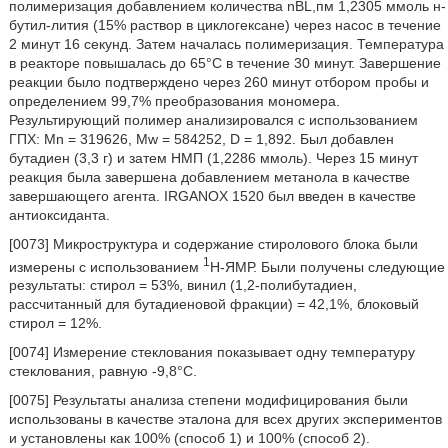
полимеризация добавлением количества nBL,пм 1,2305 ммоль н-
бутил-лития (15% раствор в циклогексане) через насос в течение
2 минут 16 секунд. Затем началась полимеризация. Температура
в реакторе повышалась до 65°C в течение 30 минут. Завершение
реакции было подтверждено через 260 минут отбором пробы и
определением 99,7% преобразования мономера.
Результирующий полимер анализировался с использованием
ГПХ: Mn = 319626, Mw = 584252, D = 1,892. Был добавлен
бутадиен (3,3 г) и затем НМП (1,2286 ммоль). Через 15 минут
реакция была завершена добавлением метанола в качестве
завершающего агента. IRGANOX 1520 был введен в качестве
антиоксиданта.
[0073] Микроструктура и содержание стиролового блока были
1
измерены с использованием
H-ЯМР. Были получены следующие
результаты: стирол = 53%, винил (1,2-полибутадиен,
рассчитанный для бутадиеновой фракции) = 42,1%, блоковый
стирол = 12%.
[0074] Измерение стеклования показывает одну температуру
стеклования, равную -9,8°C.
[0075] Результаты анализа степени модифицирования были
использованы в качестве эталона для всех других экспериментов
и установлены как 100% (способ 1) и 100% (способ 2).