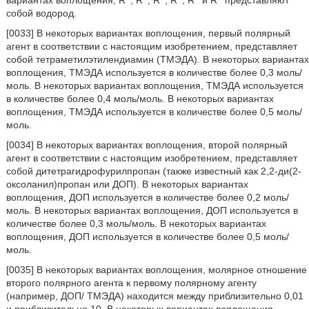
вариантах воплощения, R
, R
, R
, R
, R
и R
представляют
собой водород.
[0033] В некоторых вариантах воплощения, первый полярный
агент в соответствии с настоящим изобретением, представляет
собой тетраметилэтилендиамин (ТМЭДА). В некоторых вариантах
воплощения, ТМЭДА используется в количестве более 0,3 моль/
моль. В некоторых вариантах воплощения, ТМЭДА используется
в количестве более 0,4 моль/моль. В некоторых вариантах
воплощения, ТМЭДА используется в количестве более 0,5 моль/
моль.
[0034] В некоторых вариантах воплощения, второй полярный
агент в соответствии с настоящим изобретением, представляет
собой дитетрагидрофурилпропан (также известный как 2,2-ди(2-
оксоланил)пропан или ДОП). В некоторых вариантах
воплощения, ДОП используется в количестве более 0,2 моль/
моль. В некоторых вариантах воплощения, ДОП используется в
количестве более 0,3 моль/моль. В некоторых вариантах
воплощения, ДОП используется в количестве более 0,5 моль/
моль.
[0035] В некоторых вариантах воплощения, молярное отношение
второго полярного агента к первому полярному агенту
(например, ДОП/ ТМЭДА) находится между приблизительно 0,01