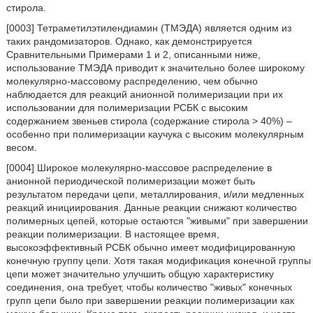
стирола.
[0003] Тетраметилэтилендиамин (ТМЭДА) является одним из
таких рандомизаторов. Однако, как демонстрируется
Сравнительными Примерами 1 и 2, описанными ниже,
использование ТМЭДА приводит к значительно более широкому
молекулярно-массовому распределению, чем обычно
наблюдается для реакций анионной полимеризации при их
использовании для полимеризации РСБК с высоким
содержанием звеньев стирола (содержание стирола > 40%) –
особенно при полимеризации каучука с высоким молекулярным
весом.
[0004] Широкое молекулярно-массовое распределение в
анионной периодической полимеризации может быть
результатом передачи цепи, металлирования, и/или медленных
реакций инициирования. Данные реакции снижают количество
полимерных цепей, которые остаются "живыми" при завершении
реакции полимеризации. В настоящее время,
высокоэффективный РСБК обычно имеет модифицированную
конечную группу цепи. Хотя такая модификация конечной группы
цепи может значительно улучшить общую характеристику
соединения, она требует, чтобы количество "живых" конечных
групп цепи было при завершении реакции полимеризации как