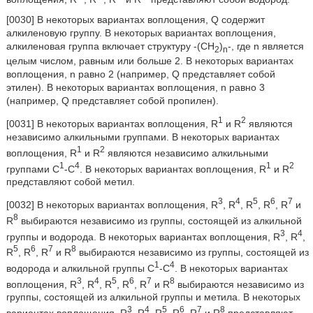
[0030] В некоторых вариантах воплощения, Q содержит
алкиленовую группу. В некоторых вариантах воплощения,
алкиленовая группа включает структуру -(CH
)
-, где n является
2
n
целым числом, равным или больше 2. В некоторых вариантах
воплощения, n равно 2 (например, Q представляет собой
этилен). В некоторых вариантах воплощения, n равно 3
(например, Q представляет собой пропилен).
1
2
[0031] В некоторых вариантах воплощения, R
и R
являются
независимо алкильными группами. В некоторых вариантах
1
2
воплощения, R
и R
являются независимо алкильными
1
4
1
2
группами C
-C
. В некоторых вариантах воплощения, R
и R
представляют собой метил.
3
4
5
6
7
[0032] В некоторых вариантах воплощения, R
, R
, R
, R
, R
и
8
R
выбираются независимо из группы, состоящей из алкильной
3
4
группы и водорода. В некоторых вариантах воплощения, R
, R
,
5
6
7
8
R
, R
, R
и R
выбираются независимо из группы, состоящей из
1
4
водорода и алкильной группы C
-C
. В некоторых вариантах
3
4
5
6
7
8
воплощения, R
, R
, R
, R
, R
и R
выбираются независимо из
группы, состоящей из алкильной группы и метила. В некоторых
3
4
5
6
7
8