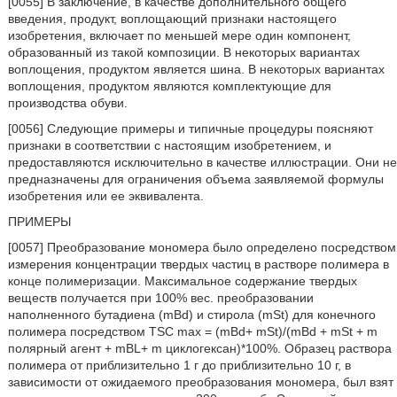
[0055] В заключение, в качестве дополнительного общего
введения, продукт, воплощающий признаки настоящего
изобретения, включает по меньшей мере один компонент,
образованный из такой композиции. В некоторых вариантах
воплощения, продуктом является шина. В некоторых вариантах
воплощения, продуктом являются комплектующие для
производства обуви.
[0056] Следующие примеры и типичные процедуры поясняют
признаки в соответствии с настоящим изобретением, и
предоставляются исключительно в качестве иллюстрации. Они не
предназначены для ограничения объема заявляемой формулы
изобретения или ее эквивалента.
ПРИМЕРЫ
[0057] Преобразование мономера было определено посредством
измерения концентрации твердых частиц в растворе полимера в
конце полимеризации. Максимальное содержание твердых
веществ получается при 100% вес. преобразовании
наполненного бутадиена (mBd) и стирола (mSt) для конечного
полимера посредством TSC max = (mBd+ mSt)/(mBd + mSt + m
полярный агент + mBL+ m циклогексан)*100%. Образец раствора
полимера от приблизительно 1 г до приблизительно 10 г, в
зависимости от ожидаемого преобразования мономера, был взят