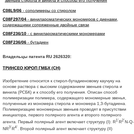
C08L9/06
- сополимеры со стиролом
C08F297/04
- винилароматических мономеров с диенами,
содержащими сопряженные двойные связи
C08F236/10
- с винилароматическими мономерами
C08F236/06
- бутадиен
Владельцы патента RU 2626320:
ТРИНСЕО ЮРОП ГМБХ (CH)
Изобретение относится к стирол-бутадиеновому каучуку на
основе раствора с высоким содержанием звеньев стирола и
винила (РСБК) и к способу его получения. Описан способ
полимеризации полимера, содержащего мономерные звенья,
полученные из мономера стирола и мономера 1,3-бутадиена.
Полимеризацию мономерных звеньев проводят в присутствии
инициатора, первого полярного агента и второго полярного
1’
2’
агента. Первый полярный агент включает структуру (I): R
R
N-Q-
3’
4’
NR
R
. Второй полярный агент включает структуру (II)