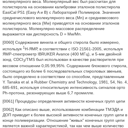
молекулярного веса. Молекулярный вес был рассчитан для
полистирола на основании калибровки эталонов полистирола
EasiCal PS1 (Easy A и B) с Лабораторий Полимеров. Значения
среднечислового молекулярного веса (Mn) и средневесового
молекулярного веса (Mw) приводятся на основании эталонов
полистирола. Молекулярно-массовое распределение
выражается как дисперсность D = Mw/Mn.
[0060] Содержание винила и общего стирола было измерено,
1
используя
H-ЯМР, в соответствии с ISO 21561-2005, используя
ЯМР-спектрометр IBRUKER Avance (400 МГц), и 5-мм двойной
зонд. CDCI
/TMS был использован в качестве растворителя при
3
весовом отношении 0,05:99,95%. Содержание блокового стирола,
состоящего из более 6 последовательных стироловых звеньев,
было определено в соответствии со способом, представленным
Y. Tanaka et al. в Rubber Chemistry and Technology, 1981, 54, No. 4,
685-691, используя относительную интенсивность сигналов орто
Ph-протона, резонирующих выше 6,7 промилле.
[0061] Процедуры определения активности конечных групп цепи
[0062] Как описано выше, использование комбинации ТМЭДА и
ДОП приводит к более высокой активности конечных групп цепи в
конце полимеризации. Отношение "живых" конечных групп цепи
является важной характеристикой, так как чем выше количество