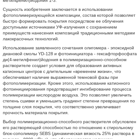
метилфенил)йодония 1-3.
Сущность изобретения заключается в использовании
фотополимеризующейся композиции, состав которой позволяет
быстро формировать покрытия посредством ее облучения
доступными источниками УФ-излучения с сохранением
преимуществ нанесения композиций традиционными методами
лакокрасочных технологий.
Использование заявленного сочетания олигомера - эпоксидной
диановой смолы YD-128 и фотоинициатора - гексафторфосфата
ди(4-метилфенил)йодония в полимеризационно-способном
растворителе создает условия для образования активных
катионных центров с длительным «временем жизни», что
обеспечивает наличие выраженной темновой фазы при
фотополимеризации. Кроме этого, использование катионного
фотоинициирования предотвращает ингибирование процесса
полимеризации кислородом воздуха. Это позволяет увеличить
степень сшивки и уменьшить градиент степени превращения по
толщине слоя покрытия, что соответственно увеличивает
прочность материала покрытия.
Выбор полимеризационно-способного растворителя обусловлен
его растворяющей способностью по отношению к стирольному
блок-сополимеру SEBS (динамическая вязкость 25% раствора в