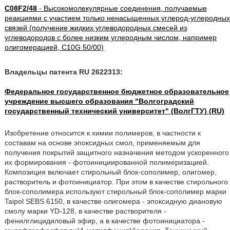
C08F2/48
- Высокомолекулярные соединения, получаемые
реакциями с участием только ненасыщенных углерод-углеродных
связей (получение жидких углеводородных смесей из
углеводородов с более низким углеродным числом, например
олигомерацией, C10G 50/00)
Владельцы патента RU 2622313:
Федеральное государственное бюджетное образовательное
учреждение высшего образования "Волгоградский
государственный технический университет" (ВолгГТУ) (RU)
Изобретение относится к химии полимеров, в частности к
составам на основе эпоксидных смол, применяемым для
получения покрытий защитного назначения методом ускоренного
их формирования - фотоинициированной полимеризацией.
Композиция включает стирольный блок-сополимер, олигомер,
растворитель и фотоинициатор. При этом в качестве стирольного
блок-сополимера используют стирольный блок-сополимер марки
Taipol SEBS 6150, в качестве олигомера - эпоксидную диановую
смолу марки YD-128, в качестве растворителя -
фенилглицидиловый эфир, а в качестве фотоинициатора -