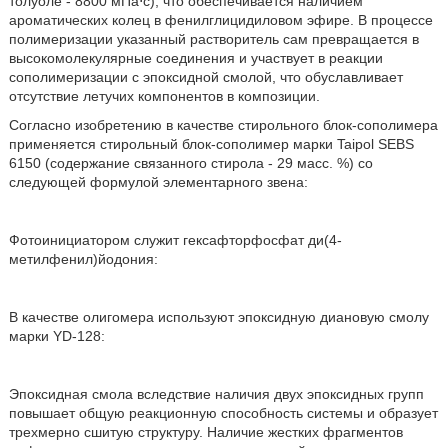
толуоле - 8800 мПа⋅с), что обеспечивается наличием
ароматических колец в фенилглицидиловом эфире. В процессе
полимеризации указанный растворитель сам превращается в
высокомолекулярные соединения и участвует в реакции
сополимеризации с эпоксидной смолой, что обуславливает
отсутствие летучих компонентов в композиции.
Согласно изобретению в качестве стирольного блок-сополимера
применяется стирольный блок-сополимер марки Taipol SEBS
6150 (содержание связанного стирола - 29 масс. %) со
следующей формулой элементарного звена:
Фотоинициатором служит гексафторфосфат ди(4-
метилфенил)йодония:
В качестве олигомера используют эпоксидную диановую смолу
марки YD-128:
Эпоксидная смола вследствие наличия двух эпоксидных групп
повышает общую реакционную способность системы и образует
трехмерно сшитую структуру. Наличие жестких фрагментов