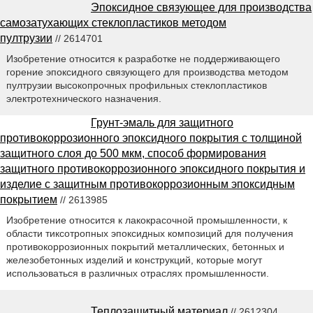
Эпоксидное связующее для производства
самозатухающих стеклопластиков методом
пултрузии
// 2614701
Изобретение относится к разработке не поддерживающего
горение эпоксидного связующего для производства методом
пултрузии высокопрочных профильных стеклопластиков
электротехнического назначения.
Грунт-эмаль для защитного
противокоррозионного эпоксидного покрытия с толщиной
защитного слоя до 500 мкм, способ формирования
защитного противокоррозионного эпоксидного покрытия и
изделие с защитным противокоррозионным эпоксидным
покрытием
// 2613985
Изобретение относится к лакокрасочной промышленности, к
области тиксотропных эпоксидных композиций для получения
противокоррозионных покрытий металлических, бетонных и
железобетонных изделий и конструкций, которые могут
использоваться в различных отраслях промышленности.
Теплозащитный материал
// 2612304