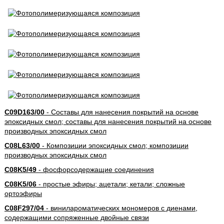
C09D163/00
- Составы для нанесения покрытий на основе
эпоксидных смол; составы для нанесения покрытий на основе
производных эпоксидных смол
C08L63/00
- Композиции эпоксидных смол; композиции
производных эпоксидных смол
C08K5/49
- фосфорсодержащие соединения
C08K5/06
- простые эфиры; ацетали; кетали; сложные
ортоэфиры
C08F297/04
- винилароматических мономеров с диенами,
содержащими сопряженные двойные связи