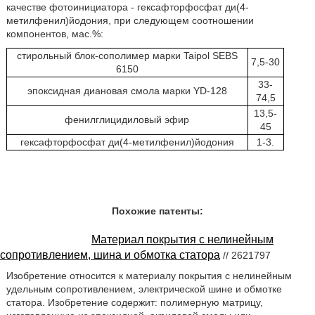
качестве фотоинициатора - гексафторфосфат ди(4-
метилфенил)йодония, при следующем соотношении
компонентов, мас.%:
стирольный блок-сополимер марки Taipol SEBS
7,5-30
6150
33-
эпоксидная диановая смола марки YD-128
74,5
13,5-
фенилглицидиловый эфир
45
гексафторфосфат ди(4-метилфенил)йодония
1-3.
Похожие патенты:
Материал покрытия с нелинейным
сопротивлением, шина и обмотка статора
// 2621797
Изобретение относится к материалу покрытия с нелинейным
удельным сопротивлением, электрической шине и обмотке
статора. Изобретение содержит: полимерную матрицу,