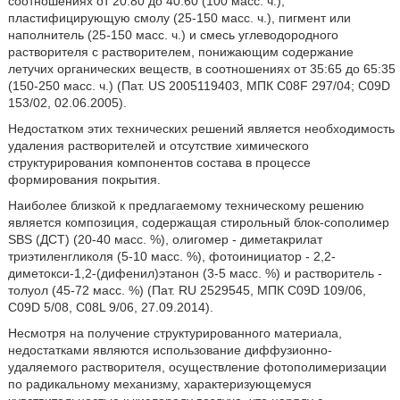
соотношениях от 20:80 до 40:60 (100 масс. ч.),
пластифицирующую смолу (25-150 масс. ч.), пигмент или
наполнитель (25-150 масс. ч.) и смесь углеводородного
растворителя с растворителем, понижающим содержание
летучих органических веществ, в соотношениях от 35:65 до 65:35
(150-250 масс. ч.) (Пат. US 2005119403, МПК C08F 297/04; C09D
153/02, 02.06.2005).
Недостатком этих технических решений является необходимость
удаления растворителей и отсутствие химического
структурирования компонентов состава в процессе
формирования покрытия.
Наиболее близкой к предлагаемому техническому решению
является композиция, содержащая стирольный блок-сополимер
SBS (ДСТ) (20-40 масс. %), олигомер - диметакрилат
триэтиленгликоля (5-10 масс. %), фотоинициатор - 2,2-
диметокси-1,2-(дифенил)этанон (3-5 масс. %) и растворитель -
толуол (45-72 масс. %) (Пат. RU 2529545, МПК C09D 109/06,
C09D 5/08, C08L 9/06, 27.09.2014).
Несмотря на получение структурированного материала,
недостатками являются использование диффузионно-
удаляемого растворителя, осуществление фотополимеризации
по радикальному механизму, характеризующемуся