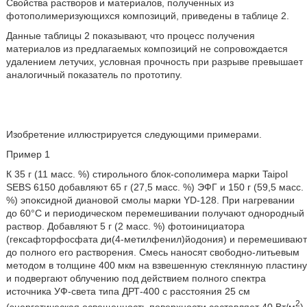
Свойства растворов и материалов, полученных из
фотополимеризующихся композиций, приведены в таблице 2.
Данные таблицы 2 показывают, что процесс получения
материалов из предлагаемых композиций не сопровождается
удалением летучих, условная прочность при разрыве превышает
аналогичный показатель по прототипу.
Изобретение иллюстрируется следующими примерами.
Пример 1
К 35 г (11 масс. %) стирольного блок-сополимера марки Taipol
SEBS 6150 добавляют 65 г (27,5 масс. %) ЭФГ и 150 г (59,5 масс.
%) эпоксидной диановой смолы марки YD-128. При нагревании
до 60°C и периодическом перемешивании получают однородный
раствор. Добавляют 5 г (2 масс. %) фотоинициатора
(гексафторфосфата ди(4-метилфенил)йодония) и перемешивают
до полного его растворения. Смесь наносят свободно-литьевым
методом в толщине 400 мкм на взвешенную стеклянную пластину
и подвергают облучению под действием полного спектра
источника УФ-света типа ДРТ-400 с расстояния 25 см
2
(энергетическая освещенность поверхности составляет 40 Вт/м
)