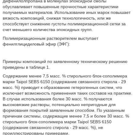
дифенилолпропана в молекулах эпоксидной смолы
обуславливает повышенные прочностные характеристики
получаемых материалов. Использование иных марок повышает
вязкость композиций, снижая технологичность, или же
способствует снижению густоты полимеризационной сетки за
счет меньшего количества эпоксидных групп.
Полимеризационным растворителем выступает
фенилглицидиловый эфир (ЭФГ):
Примеры композиций по заявленному техническому решению
приведены в таблице 1.
Содержание менее 7,5 масс. % стирольного блок-сополимера
марки Taipol SEBS 6150 (содержание связанного стирола - 29
масс. %) приводит к образованию гетерогенных систем, что
исключает возможность применения таких составов на практике.
В случае использования более 30 масс. % получаются
высоковязкие растворы, потенциально непригодные для
формования покрытий заявленным способом. По указанным
причинам системы, содержащие менее 7,5 и более 30 масс. %
стирольного блок-сополимера марки Taipol SEBS 6150
(содержание связанного стирола - 29 масс. %), не
проиллюстрированы примерами.