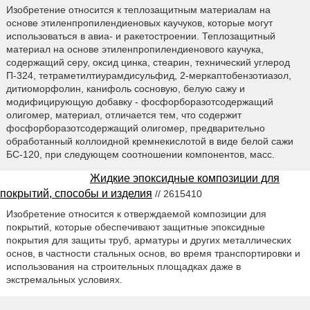
Изобретение относится к теплозащитным материалам на
основе этиленпропилендиеновых каучуков, которые могут
использоваться в авиа- и ракетостроении. Теплозащитный
материал на основе этиленпропилендиенового каучука,
содержащий серу, оксид цинка, стеарин, технический углерод
П-324, тетраметилтиурамдисульфид, 2-меркаптобензотиазол,
дитиоморфолин, канифоль сосновую, белую сажу и
модифицирующую добавку - фосфорборазотсодержащий
олигомер, материал, отличается тем, что содержит
фосфорборазотсодержащий олигомер, предварительно
обработанный коллоидной кремнекислотой в виде белой сажи
БС-120, при следующем соотношении компонентов, масс.
Жидкие эпоксидные композиции для
покрытий, способы и изделия
// 2615410
Изобретение относится к отверждаемой композиции для
покрытий, которые обеспечивают защитные эпоксидные
покрытия для защиты труб, арматуры и других металлических
основ, в частности стальных основ, во время транспортировки и
использования на строительных площадках даже в
экстремальных условиях.