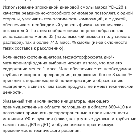
Использование эпоксидной диановой смолы марки YD-128 в
качестве реакционно-способного олигомера позволяет, с одной
стороны, увеличить технологичность композиций, а с другой,
обеспечивает необходимый уровень физико-механических
показателей. По этим соображениям нецелесообразно как
использование менее 33 (из-за высокой вязкости получаемого
раствора), так и более 74,5 масс. % смолы (из-за склонности
таких составов к расслоению).
Количество фотоинициатора гексафторфосфата ди(4-
метилфенил)йодония выбрано исходя из того, что при его
содержании менее 1 масс. % не обеспечивается необходимая
глубина и скорость превращения; содержание более 3 масс. %
приводит к неравномерной полимеризации и образованию
«шагрени», в связи с чем такие продукты не имеют технической
ценности.
Указанный тип и количество инициатора, имеющего
преимущественные области поглощения в области 360-410 нм
позволяют применять распространенные в промышленности
источники УФ-излучения (такие, как ртутные дуговые и трубчатые
лампы типа ДРЛ и ДРТ) и обусловливает практическую
применимость технического решения.