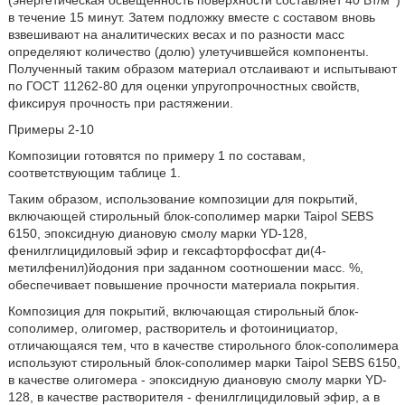
в течение 15 минут. Затем подложку вместе с составом вновь
взвешивают на аналитических весах и по разности масс
определяют количество (долю) улетучившейся компоненты.
Полученный таким образом материал отслаивают и испытывают
по ГОСТ 11262-80 для оценки упругопрочностных свойств,
фиксируя прочность при растяжении.
Примеры 2-10
Композиции готовятся по примеру 1 по составам,
соответствующим таблице 1.
Таким образом, использование композиции для покрытий,
включающей стирольный блок-сополимер марки Taipol SEBS
6150, эпоксидную диановую смолу марки YD-128,
фенилглицидиловый эфир и гексафторфосфат ди(4-
метилфенил)йодония при заданном соотношении масс. %,
обеспечивает повышение прочности материала покрытия.
Композиция для покрытий, включающая стирольный блок-
сополимер, олигомер, растворитель и фотоинициатор,
отличающаяся тем, что в качестве стирольного блок-сополимера
используют стирольный блок-сополимер марки Taipol SEBS 6150,
в качестве олигомера - эпоксидную диановую смолу марки YD-
128, в качестве растворителя - фенилглицидиловый эфир, а в