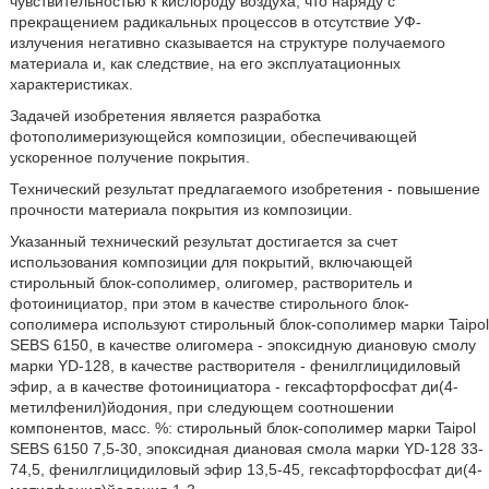
чувствительностью к кислороду воздуха, что наряду с
прекращением радикальных процессов в отсутствие УФ-
излучения негативно сказывается на структуре получаемого
материала и, как следствие, на его эксплуатационных
характеристиках.
Задачей изобретения является разработка
фотополимеризующейся композиции, обеспечивающей
ускоренное получение покрытия.
Технический результат предлагаемого изобретения - повышение
прочности материала покрытия из композиции.
Указанный технический результат достигается за счет
использования композиции для покрытий, включающей
стирольный блок-сополимер, олигомер, растворитель и
фотоинициатор, при этом в качестве стирольного блок-
сополимера используют стирольный блок-сополимер марки Taipol
SEBS 6150, в качестве олигомера - эпоксидную диановую смолу
марки YD-128, в качестве растворителя - фенилглицидиловый
эфир, а в качестве фотоинициатора - гексафторфосфат ди(4-
метилфенил)йодония, при следующем соотношении
компонентов, масс. %: стирольный блок-сополимер марки Taipol
SEBS 6150 7,5-30, эпоксидная диановая смола марки YD-128 33-
74,5, фенилглицидиловый эфир 13,5-45, гексафторфосфат ди(4-