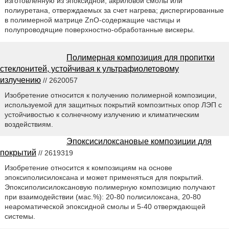
изготовленную из эпоксидной, акриловой смолы или
полиуретана, отверждаемых за счет нагрева; диспергированные
в полимерной матрице ZnO-содержащие частицы и
полупроводящие поверхностно-обработанные вискеры.
Полимерная композиция для пропитки
стеклонитей, устойчивая к ультрафиолетовому
излучению
// 2620057
Изобретение относится к получению полимерной композиции,
используемой для защитных покрытий композитных опор ЛЭП с
устойчивостью к солнечному излучению и климатическим
воздействиям.
Эпоксисилоксановые композиции для
покрытий
// 2619319
Изобретение относится к композициям на основе
эпоксиполисилоксана и может применяться для покрытий.
Эпоксиполисилоксановую полимерную композицию получают
при взаимодействии (мас.%): 20-80 полисилоксана, 20-80
неароматической эпоксидной смолы и 5-40 отверждающей
системы.