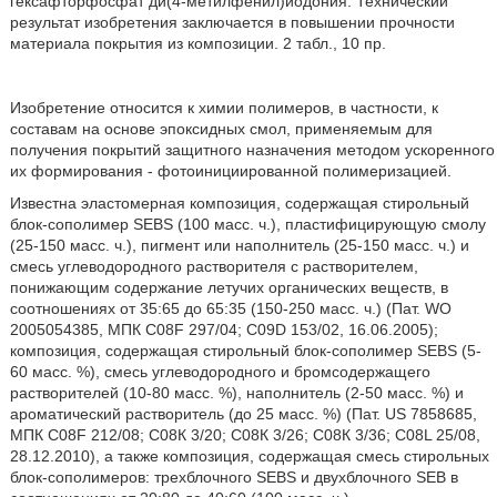
гексафторфосфат ди(4-метилфенил)йодония. Технический
результат изобретения заключается в повышении прочности
материала покрытия из композиции. 2 табл., 10 пр.
Изобретение относится к химии полимеров, в частности, к
составам на основе эпоксидных смол, применяемым для
получения покрытий защитного назначения методом ускоренного
их формирования - фотоинициированной полимеризацией.
Известна эластомерная композиция, содержащая стирольный
блок-сополимер SEBS (100 масс. ч.), пластифицирующую смолу
(25-150 масс. ч.), пигмент или наполнитель (25-150 масс. ч.) и
смесь углеводородного растворителя с растворителем,
понижающим содержание летучих органических веществ, в
соотношениях от 35:65 до 65:35 (150-250 масс. ч.) (Пат. WO
2005054385, МПК C08F 297/04; C09D 153/02, 16.06.2005);
композиция, содержащая стирольный блок-сополимер SEBS (5-
60 масс. %), смесь углеводородного и бромсодержащего
растворителей (10-80 масс. %), наполнитель (2-50 масс. %) и
ароматический растворитель (до 25 масс. %) (Пат. US 7858685,
МПК C08F 212/08; С08К 3/20; С08К 3/26; С08К 3/36; C08L 25/08,
28.12.2010), а также композиция, содержащая смесь стирольных
блок-сополимеров: трехблочного SEBS и двухблочного SEB в