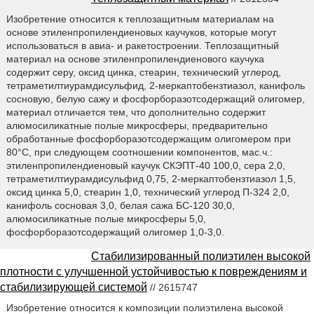
Изобретение относится к теплозащитным материалам на
основе этиленпропилендиеновых каучуков, которые могут
использоваться в авиа- и ракетостроении. Теплозащитный
материал на основе этиленпропилендиенового каучука
содержит серу, оксид цинка, стеарин, технический углерод,
тетраметилтиурамдисульфид, 2-меркаптобензтиазол, канифоль
сосновую, белую сажу и фосфорборазотсодержащий олигомер,
материал отличается тем, что дополнительно содержит
алюмосиликатные полые микросферы, предварительно
обработанные фосфорборазотсодержащим олигомером при
80°C, при следующем соотношении компонентов, мас.ч.:
этиленпропилендиеновый каучук СКЭПТ-40 100,0, сера 2,0,
тетраметилтиурамдисульфид 0,75, 2-меркаптобензтиазол 1,5,
оксид цинка 5,0, стеарин 1,0, технический углерод П-324 2,0,
канифоль сосновая 3,0, белая сажа БС-120 30,0,
алюмосиликатные полые микросферы 5,0,
фосфорборазотсодержащий олигомер 1,0-3,0.
Стабилизированный полиэтилен высокой
плотности с улучшенной устойчивостью к повреждениям и
стабилизирующей системой
// 2615747
Изобретение относится к композиции полиэтилена высокой