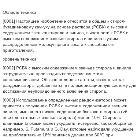
Область техники
[0001] Настоящее изобретение относится в общем к стирол-
бутадиеновому каучуку на основе раствора (РСБК) с высоким
содержанием звеньев стирола и винила, в частности к РСБК с
высоким содержанием звеньев стирола и винила с узким
распределением молекулярного веса и к способам его
приготовления.
Уровень техники
[0002] РСБК с высоким содержанием звеньев стирола и винила
затруднительно производить вследствие кинетики
сополимеризации. Обычно полярные агенты, известные как
рандомизаторы, добавляются в полимеризационную систему для
достижения неупорядоченного включения стирола.
[0003] Использование определенных рандомизаторов может
привести к получению РСБК с высоким содержанием звеньев
винила, имеющего низкое содержание блокового стирола (>6
последовательных звеньев стирола) менее 10%. Стирол с
длинными блоками может ухудшить гистерезис, как сообщается,
например, S. Futamura и G. Day, которые наблюдали ухудшение
на приблизительно 18% тангенса дельта при 60°C при