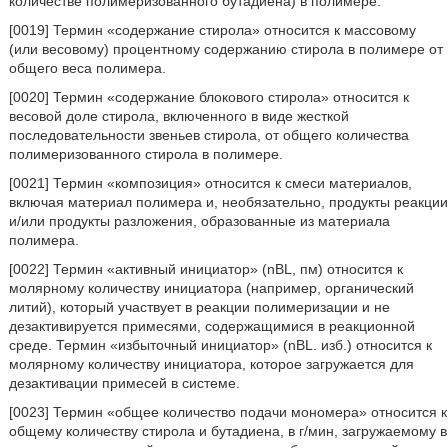
количестве полимеризованного бутадиена) в полимере.
[0019] Термин «содержание стирола» относится к массовому
(или весовому) процентному содержанию стирола в полимере от
общего веса полимера.
[0020] Термин «содержание блокового стирола» относится к
весовой доле стирола, включенного в виде жесткой
последовательности звеньев стирола, от общего количества
полимеризованного стирола в полимере.
[0021] Термин «композиция» относится к смеси материалов,
включая материал полимера и, необязательно, продукты реакции
и/или продукты разложения, образованные из материала
полимера.
[0022] Термин «активный инициатор» (nBL, пм) относится к
молярному количеству инициатора (например, органический
литий), который участвует в реакции полимеризации и не
дезактивируется примесями, содержащимися в реакционной
среде. Термин «избыточный инициатор» (nBL. изб.) относится к
молярному количеству инициатора, которое загружается для
дезактивации примесей в системе.
[0023] Термин «общее количество подачи мономера» относится к
общему количеству стирола и бутадиена, в г/мин, загружаемому в