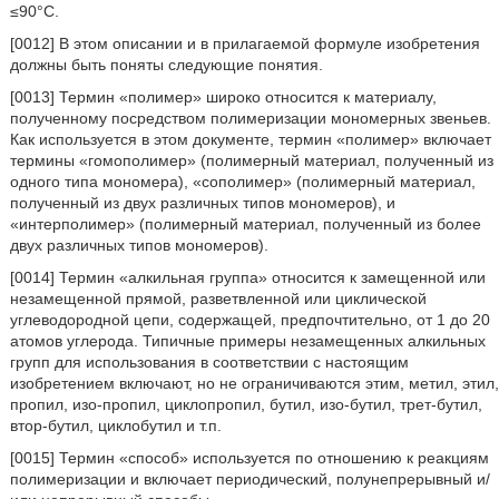
≤90°C.
[0012] В этом описании и в прилагаемой формуле изобретения
должны быть поняты следующие понятия.
[0013] Термин «полимер» широко относится к материалу,
полученному посредством полимеризации мономерных звеньев.
Как используется в этом документе, термин «полимер» включает
термины «гомополимер» (полимерный материал, полученный из
одного типа мономера), «сополимер» (полимерный материал,
полученный из двух различных типов мономеров), и
«интерполимер» (полимерный материал, полученный из более
двух различных типов мономеров).
[0014] Термин «алкильная группа» относится к замещенной или
незамещенной прямой, разветвленной или циклической
углеводородной цепи, содержащей, предпочтительно, от 1 до 20
атомов углерода. Типичные примеры незамещенных алкильных
групп для использования в соответствии с настоящим
изобретением включают, но не ограничиваются этим, метил, этил,
пропил, изо-пропил, циклопропил, бутил, изо-бутил, трет-бутил,
втор-бутил, циклобутил и т.п.
[0015] Термин «способ» используется по отношению к реакциям
полимеризации и включает периодический, полунепрерывный и/