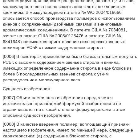
демонстрирующая широкое распределение, равное 1,7 и выше,
молекулярного веса после связывания с четыреххлористым
кремнием. В международном патенте № WO 2004/016666
описывается способ производства полимеров с использованием
диенов с сопряженными двойными связями и виниловыми
ароматическими соединениями. В патенте США № 7034081,
заявке на патент США № 2003/0125476 и патенте США №
6841648 описывается приготовление сильноразветвленных
полимеров РСБК с низким содержанием стирола.
[0006] В некоторых применениях было бы желательным получить
РСБК с высоким содержанием звеньев стирола и винила,
имеющих определенное содержание стирола в виде блоков из
более 6 последовательных звеньев стирола с узким
распределением молекулярного веса.
Сущность изобретения
[0007] Объем настоящего изобретения определяется
исключительно прилагаемой формулой изобретения и не
ограничивается ни в какой степени формулировками в этом
описании сущности изобретения.
[0008] В качестве введения полимер, воплощающий признаки
настоящего изобретения, имеет, по меньшей мере, следующие
характеристики: (а) содержание блокового стирола, с