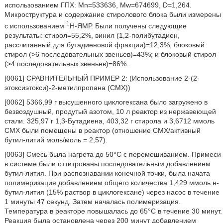
использованием ГПХ: Mn=533636, Mw=674699, D=1,264.
Микроструктура и содержание стиролового блока были измерены
1
с использованием
H-ЯМР. Были получены следующие
результаты: стирол=55,2%, винил (1,2-полибутадиен,
рассчитанный для бутадиеновой фракции)=12,3%, блоковый
стирол (>6 последовательных звеньев)=43%; и блоковый стирол
(>4 последовательных звеньев)=86%.
[0061] СРАВНИТЕЛЬНЫЙ ПРИМЕР 2: (Использование 2-(2-
этоксиэтокси)-2-метилпропана (СМХ))
[0062] 5366,99 г высушенного циклогексана было загружено в
безвоздушный, продутый азотом, 10 л реактор из нержавеющей
стали. 325,97 г 1,3-Бутадиена, 403,32 г стирола и 3,6712 ммоль
СМХ были помещены в реактор (отношение СМХ/активный
бутил-литий моль/моль = 2,57).
[0063] Смесь была нагрета до 50°С с перемешиванием. Примеси
в системе были оттитрованы последовательным добавлением
бутил-лития. При распознавании конечной точки, была начата
полимеризация добавлением общего количества 1,429 ммоль н-
бутил-лития (15% раствор в циклогексане) через насос в течение
1 минуты 47 секунд. Затем началась полимеризация.
Температура в реакторе повышалась до 65°C в течение 30 минут.
Реакция была остановлена через 200 минут добавлением