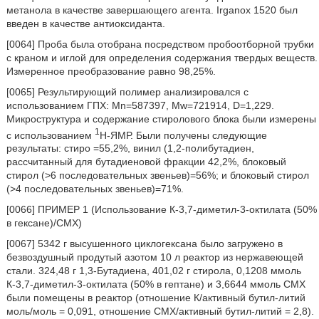
метанола в качестве завершающего агента. Irganox 1520 был
введен в качестве антиоксиданта.
[0064] Проба была отобрана посредством пробоотборной трубки
с краном и иглой для определения содержания твердых веществ.
Измеренное преобразование равно 98,25%.
[0065] Результирующий полимер анализировался с
использованием ГПХ: Mn=587397, Mw=721914, D=1,229.
Микроструктура и содержание стиролового блока были измерены
1
с использованием
H-ЯМР. Были получены следующие
результаты: стиро =55,2%, винил (1,2-полибутадиен,
рассчитанный для бутадиеновой фракции 42,2%, блоковый
стирол (>6 последовательных звеньев)=56%; и блоковый стирол
(>4 последовательных звеньев)=71%.
[0066] ПРИМЕР 1 (Использование К-3,7-диметил-3-октилата (50%
в гексане)/СМХ)
[0067] 5342 г высушенного циклогексана было загружено в
безвоздушный продутый азотом 10 л реактор из нержавеющей
стали. 324,48 г 1,3-Бутадиена, 401,02 г стирола, 0,1208 ммоль
К-3,7-диметил-3-октилата (50% в гептане) и 3,6644 ммоль СМХ
были помещены в реактор (отношение К/активный бутил-литий
моль/моль = 0,091, отношение СМХ/активный бутил-литий = 2,8).