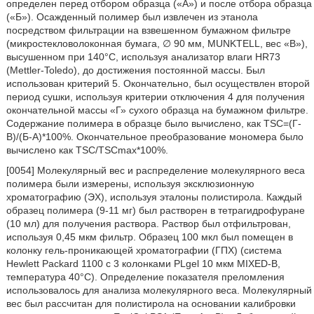
определен перед отбором образца («А») и после отбора образца
(«Б»). Осажденный полимер был извлечен из этанола
посредством фильтрации на взвешенном бумажном фильтре
(микростекловолоконная бумага, ∅ 90 мм, MUNKTELL, вес «В»),
высушенном при 140°C, используя анализатор влаги HR73
(Mettler-Toledo), до достижения постоянной массы. Был
использован критерий 5. Окончательно, был осуществлен второй
период сушки, используя критерии отключения 4 для получения
окончательной массы «Г» сухого образца на бумажном фильтре.
Содержание полимера в образце было вычислено, как TSC=(Г-
В)/(Б-A)*100%. Окончательное преобразование мономера было
вычислено как TSC/TSCmax*100%.
[0054] Молекулярный вес и распределение молекулярного веса
полимера были измерены, используя эксклюзионную
хроматографию (ЭХ), используя эталоны полистирола. Каждый
образец полимера (9-11 мг) был растворен в тетрагидрофуране
(10 мл) для получения раствора. Раствор был отфильтрован,
используя 0,45 мкм фильтр. Образец 100 мкл был помещен в
колонку гель-проникающей хроматографии (ГПХ) (система
Hewlett Packard 1100 с 3 колонками PLgel 10 мкм MIXED-B,
температура 40°C). Определение показателя преломления
использовалось для анализа молекулярного веса. Молекулярный
вес был рассчитан для полистирола на основании калибровки