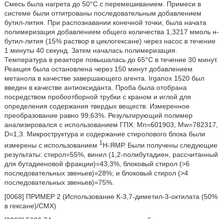
Смесь была нагрета до 50°С с перемешиванием. Примеси в
системе были оттитрованы последовательным добавлением
бутил-лития. При распознавании конечной точки, была начата
полимеризация добавлением общего количества 1,3217 ммоль н-
бутил-лития (15% раствор в циклогексане) через насос в течение
1 минуты 40 секунд. Затем началась полимеризация.
Температура в реакторе повышалась до 65°C в течение 30 минут.
Реакция была остановлена через 150 минут добавлением
метанола в качестве завершающего агента. Irganox 1520 был
введен в качестве антиоксиданта. Проба была отобрана
посредством пробоотборной трубки с краном и иглой для
определения содержания твердых веществ. Измеренное
преобразование равно 99,63%. Результирующий полимер
анализировался с использованием ГПХ: Mn=601903, Mw=782317,
D=1,3. Микроструктура и содержание стиролового блока были
1
измерены с использованием
H-ЯМР. Были получены следующие
результаты: стирол=55%, винил (1,2-полибутадиен, рассчитанный
для бутадиеновой фракции)=43,3%, блоковый стирол (>6
последовательных звеньев)=28%; и блоковый стирол (>4
последовательных звеньев)=75%.
[0068] ПРИМЕР 2 (Использование К-3,7-диметил-3-октилата (50%
в гексане)/СМХ)