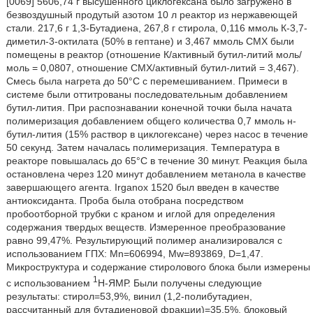
[0069] 5606,74 г высушенного циклогексана было загружено в
безвоздушный продутый азотом 10 л реактор из нержавеющей
стали. 217,6 г 1,3-Бутадиена, 267,8 г стирола, 0,116 ммоль К-3,7-
диметил-3-октилата (50% в гептане) и 3,467 ммоль СМХ были
помещены в реактор (отношение К/активный бутил-литий моль/
моль = 0,0807, отношение СМХ/активный бутил-литий = 3,467).
Смесь была нагрета до 50°С с перемешиванием. Примеси в
системе были оттитрованы последовательным добавлением
бутил-лития. При распознавании конечной точки была начата
полимеризация добавлением общего количества 0,7 ммоль н-
бутил-лития (15% раствор в циклогексане) через насос в течение
50 секунд. Затем началась полимеризация. Температура в
реакторе повышалась до 65°C в течение 30 минут. Реакция была
остановлена через 120 минут добавлением метанола в качестве
завершающего агента. Irganox 1520 был введен в качестве
антиоксиданта. Проба была отобрана посредством
пробоотборной трубки с краном и иглой для определения
содержания твердых веществ. Измеренное преобразование
равно 99,47%. Результирующий полимер анализировался с
использованием ГПХ: Mn=606994, Mw=893869, D=1,47.
Микроструктура и содержание стиролового блока были измерены
1
с использованием
H-ЯМР. Были получены следующие
результаты: стирол=53,9%, винил (1,2-полибутадиен,
рассчитанный для бутадиеновой фракции)=35,5%, блоковый