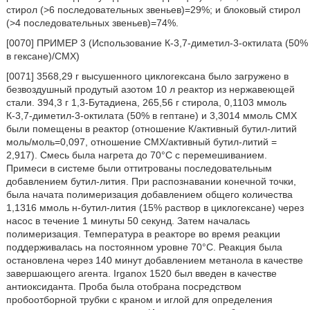
стирол (>6 последовательных звеньев)=29%; и блоковый стирол
(>4 последовательных звеньев)=74%.
[0070] ПРИМЕР 3 (Использование К-3,7-диметил-3-октилата (50%
в гексане)/СМХ)
[0071] 3568,29 г высушенного циклогексана было загружено в
безвоздушный продутый азотом 10 л реактор из нержавеющей
стали. 394,3 г 1,3-Бутадиена, 265,56 г стирола, 0,1103 ммоль
К-3,7-диметил-3-октилата (50% в гептане) и 3,3014 ммоль СМХ
были помещены в реактор (отношение К/активный бутил-литий
моль/моль=0,097, отношение СМХ/активный бутил-литий =
2,917). Смесь была нагрета до 70°С с перемешиванием.
Примеси в системе были оттитрованы последовательным
добавлением бутил-лития. При распознавании конечной точки,
была начата полимеризация добавлением общего количества
1,1316 ммоль н-бутил-лития (15% раствор в циклогексане) через
насос в течение 1 минуты 50 секунд. Затем началась
полимеризация. Температура в реакторе во время реакции
поддерживалась на постоянном уровне 70°C. Реакция была
остановлена через 140 минут добавлением метанола в качестве
завершающего агента. Irganox 1520 был введен в качестве
антиоксиданта. Проба была отобрана посредством
пробоотборной трубки с краном и иглой для определения