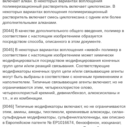
включает алкан. В некоторых вариантах воплощения
полимеризационный растворитель включает циклогексан. В
некоторых вариантах воплощения полимеризационный
растворитель включает смесь циклогексана с одним или более
дополнительными алканами.
[0044] В качестве дополнительного общего введения, полимер в
соответствии с настоящим изобретением образуется
посредством способа, описанного в этом документе.
[0045] В некоторых вариантах воплощения «живой» полимер в
соответствии с настоящим изобретением может химически
модифицироваться посредством модифицирования конечных
групп цепи и/или реакций связывания. Соответствующие
модификаторы конечных групп цепи и/или связывающие агенты
могут быть выбраны в соответствии с конечным применением и
наполнителем. Типичные связывающие агенты включают, но не
ограничиваются этим, четыреххлористое олово,
четыреххлористый кремний, дивинилбензол, алкоксисиланы и
т.п., и их комбинации.
[0046] Типичные модификаторы включают, но не ограничиваются
этим, амины, амиды, тиогликоли, кремниевые алкоксиды, силан-
сульфидные модификаторы, сульфенилгалогениды, как описано
в Европейском патенте № EP1016674, бензофенон, изоцианат,