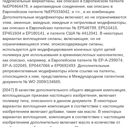
гидроксильные меркаптаны, как описано в Европейском патенте
№EP0464478, и акриламидные соединения, как описано в
Европейском патенте №EP0334042, и т.п., и их комбинации.
Дополнительные модификаторы включают, но не ограничиваются
этим, аминные, амидные, имидные и нитриловые модификаторы,
как описано в Европейских патентах № EP548799, EP510410,
EP451604 и EP180141, и патенте США № 4412041. В некоторых
вариантах воплощения силаны, включающие, но не
ограничивающиеся этим, эпоксисодержащие силаны,
используются для модифицирования конечных групп цепей
полимера для использования в кремнекислотных наполнителях,
как описано, например, в Европейском патенте № EP-A-299074,
EP-A-102045, EP0447066 и EP0692493. Дополнительные
репрезентативные модификаторы и/или ссылки на патенты,
относящиеся к ним, представлены в Международном патентном
документе № WO 2009/134665.
[0047] В качестве дополнительного общего введения композиция,
воплощающая признаки настоящего изобретения, включает
полимер типа, описанного в данном документе. В некоторых
вариантах воплощения композиция в соответствии с настоящим
изобретением включает добавки, такие как масло. В некоторых
вариантах воплощения, композиция в соответствии с настоящим
изобретением дополнительно включает масло в количестве от