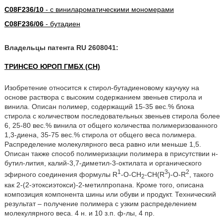
C08F236/10
- с винилароматическими мономерами
C08F236/06
- бутадиен
Владельцы патента RU 2608041:
ТРИНСЕО ЮРОП ГМБХ (CH)
Изобретение относится к стирол-бутадиеновому каучуку на
основе раствора с высоким содержанием звеньев стирола и
винила. Описан полимер, содержащий 15-35 вес.% блока
стирола с количеством последовательных звеньев стирола более
6, 25-80 вес.% винила от общего количества полимеризованного
1,3-диена, 35-75 вес.% стирола от общего веса полимера.
Распределение молекулярного веса равно или меньше 1,5.
Описан также способ полимеризации полимера в присутствии н-
бутил-лития, калий-3,7-диметил-3-октилата и органического
1
3
2
эфирного соединения формулы R
-O-CH
-CH(R
)-О-R
, такого
2
как 2-(2-этоксиэтокси)-2-метилпропана. Кроме того, описана
композиция компонента шины или обуви и продукт. Технический
результат – получение полимера с узким распределением
молекулярного веса. 4 н. и 10 з.п. ф-лы, 4 пр.