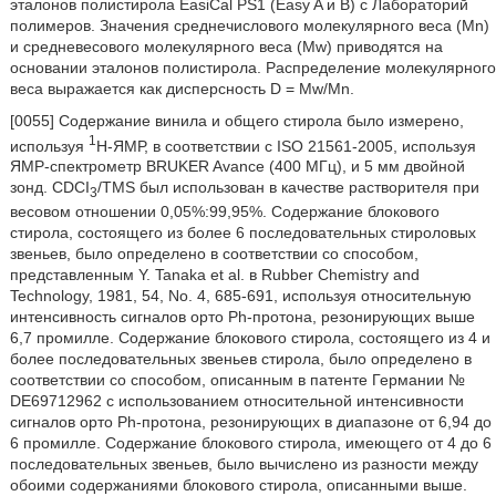
эталонов полистирола EasiCal PS1 (Easy A и B) с Лабораторий
полимеров. Значения среднечислового молекулярного веса (Mn)
и средневесового молекулярного веса (Mw) приводятся на
основании эталонов полистирола. Распределение молекулярного
веса выражается как дисперсность D = Mw/Mn.
[0055] Содержание винила и общего стирола было измерено,
1
используя
H-ЯМР, в соответствии с ISO 21561-2005, используя
ЯМР-спектрометр BRUKER Avance (400 МГц), и 5 мм двойной
зонд. CDCI
/TMS был использован в качестве растворителя при
3
весовом отношении 0,05%:99,95%. Содержание блокового
стирола, состоящего из более 6 последовательных стироловых
звеньев, было определено в соответствии со способом,
представленным Y. Tanaka et al. в Rubber Chemistry and
Technology, 1981, 54, No. 4, 685-691, используя относительную
интенсивность сигналов орто Ph-протона, резонирующих выше
6,7 промилле. Содержание блокового стирола, состоящего из 4 и
более последовательных звеньев стирола, было определено в
соответствии со способом, описанным в патенте Германии №
DE69712962 c использованием относительной интенсивности
сигналов орто Ph-протона, резонирующих в диапазоне от 6,94 до
6 промилле. Содержание блокового стирола, имеющего от 4 до 6
последовательных звеньев, было вычислено из разности между
обоими содержаниями блокового стирола, описанными выше.