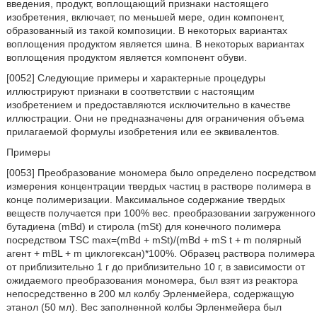
введения, продукт, воплощающий признаки настоящего
изобретения, включает, по меньшей мере, один компонент,
образованный из такой композиции. В некоторых вариантах
воплощения продуктом является шина. В некоторых вариантах
воплощения продуктом является компонент обуви.
[0052] Следующие примеры и характерные процедуры
иллюстрируют признаки в соответствии с настоящим
изобретением и предоставляются исключительно в качестве
иллюстрации. Они не предназначены для ограничения объема
прилагаемой формулы изобретения или ее эквивалентов.
Примеры
[0053] Преобразование мономера было определено посредством
измерения концентрации твердых частиц в растворе полимера в
конце полимеризации. Максимальное содержание твердых
веществ получается при 100% вес. преобразовании загруженного
бутадиена (mBd) и стирола (mSt) для конечного полимера
посредством TSC max=(mBd + mSt)/(mBd + mS t + m полярный
агент + mBL + m циклогексан)*100%. Образец раствора полимера
от приблизительно 1 г до приблизительно 10 г, в зависимости от
ожидаемого преобразования мономера, был взят из реактора
непосредственно в 200 мл колбу Эрленмейера, содержащую
этанол (50 мл). Вес заполненной колбы Эрленмейера был