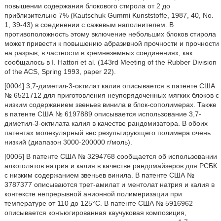
повышении содержания блокового стирола от 2 до
приблизительно 7% (Kautschuk Gummi Kunststoffe, 1987, 40, No.
1, 39-43) в соединении с сажевым наполнителем. В
противоположность этому включение небольших блоков стирола
может привести к повышению абразивной прочности и прочности
на разрыв, в частности в кремнеземных соединениях, как
сообщалось в I. Hattori et al. (143rd Meeting of the Rubber Division
of the ACS, Spring 1993, paper 22).
[0004] 3,7-диметил-3-октилат калия описывается в патенте США
№ 6521712 для приготовления неупорядоченных мягких блоков с
низким содержанием звеньев винила в блок-сополимерах. Также
в патенте США № 6197889 описывается использование 3,7-
диметил-3-октилата калия в качестве рандомизатора. В обоих
патентах молекулярный вес результирующего полимера очень
низкий (диапазон 3000-200000 г/моль).
[0005] В патенте США № 3294768 сообщается об использовании
алкоголятов натрия и калия в качестве рандомайзеров для РСБК
с низким содержанием звеньев винила. В патенте США №
3787377 описываются трет-амилат и ментолат натрия и калия в
контексте непрерывной анионной полимеризации при
температуре от 110 до 125°С. В патенте США № 5916962
описывается конъюгированная каучуковая композиция,