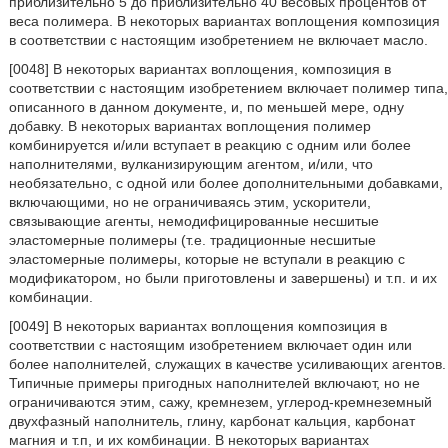
приблизительно 5 до приблизительно 40 весовых процентов от
веса полимера. В некоторых вариантах воплощения композиция
в соответствии с настоящим изобретением не включает масло.
[0048] В некоторых вариантах воплощения, композиция в
соответствии с настоящим изобретением включает полимер типа,
описанного в данном документе, и, по меньшей мере, одну
добавку. В некоторых вариантах воплощения полимер
комбинируется и/или вступает в реакцию с одним или более
наполнителями, вулканизирующим агентом, и/или, что
необязательно, с одной или более дополнительными добавками,
включающими, но не ограничиваясь этим, ускорители,
связывающие агенты, немодифицированные несшитые
эластомерные полимеры (т.е. традиционные несшитые
эластомерные полимеры, которые не вступали в реакцию с
модификатором, но были приготовлены и завершены) и т.п. и их
комбинации.
[0049] В некоторых вариантах воплощения композиция в
соответствии с настоящим изобретением включает один или
более наполнителей, служащих в качестве усиливающих агентов.
Типичные примеры пригодных наполнителей включают, но не
ограничиваются этим, сажу, кремнезем, углерод-кремнеземный
двухфазный наполнитель, глину, карбонат кальция, карбонат
магния и т.п, и их комбинации. В некоторых вариантах