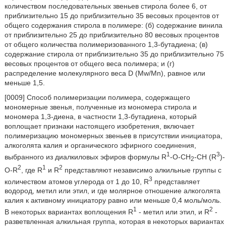
количеством последовательных звеньев стирола более 6, от
приблизительно 15 до приблизительно 35 весовых процентов от
общего содержания стирола в полимере: (б) содержание винила
от приблизительно 25 до приблизительно 80 весовых процентов
от общего количества полимеризованного 1,3-бутадиена; (в)
содержание стирола от приблизительно 35 до приблизительно 75
весовых процентов от общего веса полимера; и (г)
распределение молекулярного веса D (Mw/Mn), равное или
меньше 1,5.
[0009] Способ полимеризации полимера, содержащего
мономерные звенья, полученные из мономера стирола и
мономера 1,3-диена, в частности 1,3-бутадиена, который
воплощает признаки настоящего изобретения, включает
полимеризацию мономерных звеньев в присутствии инициатора,
алкоголята калия и органического эфирного соединения,
1
3
выбранного из диалкиловых эфиров формулы R
-О-СН
-СН (R
)-
2
2
1
2
O-R
, где R
и R
представляют независимо алкильные группы с
3
количеством атомов углерода от 1 до 10, R
представляет
водород, метил или этил, и где молярное отношение алкоголята
калия к активному инициатору равно или меньше 0,4 моль/моль.
1
2
В некоторых вариантах воплощения R
- метил или этил, и R
-
разветвленная алкильная группа, которая в некоторых вариантах