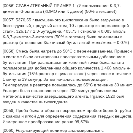
[0056] СРАВНИТЕЛЬНЫЙ ПРИМЕР 1: (Использование К-3,7-
диметил-3-октилата (KDMO или К далее) (50% в гексане))
[0057] 5376,55 г высушенного циклогексана было загружено в
безвоздушный, продутый азотом, 10 л реактор из нержавеющей
стали. 326,17 г 1,3-Бутадиена, 403,73 г стирола и 0,083 ммоль
К-3,7-диметил-3-октилата (50% в гептане) были помещены в
реактор (отношение К/активный бутил-литий моль/моль = 0,076).
[0058] Смесь была нагрета до 50°С с перемешиванием. Примеси
в системе были оттитрованы последовательным добавлением
бутил-лития. При распознавании конечной точки была начата
полимеризация добавлением общего количества 1,466 ммоль н-
бутил-лития (15% раствор в циклогексане) через насос в течение
1 минуты 19 секунд. Затем началась полимеризация.
Температура в реакторе повышалась до 65°C в течение 30 минут.
Реакция была остановлена через 200 минут добавлением
метанола в качестве завершающего агента. Irganox 1520 был
введен в качестве антиоксиданта.
[0059] Проба была отобрана посредством пробоотборной трубки
с краном и иглой для определения содержания твердых веществ.
Измеренное преобразование равно 99,57%.
[0060] Результирующий полимер анализировался с