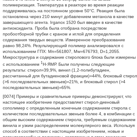
полимеризация. Температура в реакторе во время реакции
поддерживалась на постоянном уровне 50°C. Реакция была
остановлена через 210 минут добавлением метанола в качестве
завершающего агента. Irganox 1520 был введен в качестве
антиоксиданта. Проба была отобрана посредством
пробоотборной трубки с краном и иглой для определения
содержания твердых веществ. Измеренное преобразование
равно 98,24%. Результирующий полимер анализировался с
использованием ГПХ: Mn=561807, Mw=676793, D=1,2055.
Микроструктура и содержание стиролового блока были измерены
1
с использованием
H-ЯМР. Были получены следующие
результаты: стирол=39,9%, винил (1,2-полибутадиен,
рассчитанный для бутадиеновой фракции)=44%, блоковый стирол
(>6 последовательных звеньев)=21%, и блоковый стирол (>4
последовательных звеньев)=65%.
[0074] Примеры и сравнительные примеры демонстрируют, что
настоящее изобретение предоставляет стирол-диеновый
сополимер с определенным конечным содержанием стирола с
количеством последовательных звеньев более 4, в комбинации с
общим высоким содержанием стирола, требуемым содержанием
винила и узким распределением молекулярного веса. Используя
способ в соответствии с настоящим изобретением, новые и
патентоспособные полимеры, заявляемые в этом документе,