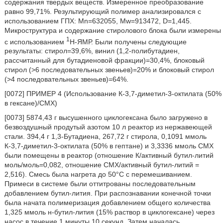
содержания твердых веществ. Измеренное преобразование
равно 99,71%. Результирующий полимер анализировался с
использованием ГПХ: Mn=632055, Mw=913472, D=1,445.
Микроструктура и содержание стиролового блока были измерены
1
с использованием
H-ЯМР. Были получены следующие
результаты: стирол=39,6%, винил (1,2-полибутадиен,
рассчитанный для бутадиеновой фракции)=30,4%, блоковый
стирол (>6 последовательных звеньев)=20% и блоковый стирол
(>4 последовательных звеньев)=64%.
[0072] ПРИМЕР 4 (Использование К-3,7-диметил-3-октилата (50%
в гексане)/СМХ)
[0073] 5874,43 г высушенного циклогексана было загружено в
безвоздушный продутый азотом 10 л реактор из нержавеющей
стали. 394,4 г 1,3-Бутадиена, 267,72 г стирола, 0,1091 ммоль
К-3,7-диметил-3-октилата (50% в гептане) и 3,3336 ммоль СМХ
были помещены в реактор (отношение К/активный бутил-литий
моль/моль=0,082, отношение СМХ/активный бутил-литий =
2,516). Смесь была нагрета до 50°С с перемешиванием.
Примеси в системе были оттитрованы последовательным
добавлением бутил-лития. При распознавании конечной точки
была начата полимеризация добавлением общего количества
1,325 ммоль н-бутил-лития (15% раствор в циклогексане) через
насос в течение 1 минуты 10 секунд. Затем началась