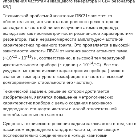
управления частотами кварцевого генератора и СВЧ резонатора
КВД.
Технической проблемой квантовых ПВСЧ является то
обстоятельство, что частота настроенного резонатора не
совпадает с частотой линии излучения атомов водорода,
вследствие как несимметричности резонансной характеристики
резонатора, так и неравномерности амплитудно-частотной
характеристики приемного тракта. Это проявляется в высокой
зависимости частоты ПВСЧ от интенсивности атомного пучка
-12
-11
(~10
- 10
) и, соответственно, в высокой температурной
-14
чувствительности прибора (~ единиц × 10
/°С). Все это
ухудшает метрологические характеристик прибора (низкого
значения температурного коэффициента частоты, высокой
долговременной стабильности его частоты).
Технической задачей, решение которой достигается
изобретением, является повышение метрологических
характеристик прибора с целью создания пассивного
водородного стандарта частоты с малой относительной
нестабильностью его частоты.
Сущность технического решения задачи заключается в том, что в
пассивном водородном стандарте частоты, включающем
последовательно соединенные в кольцо квантовый