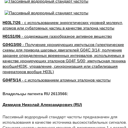
H03L7/26
- с использованием энергетических уровней молекул,
атомов или субатомных частиц в качестве эталона частоты
H01S1/06
- содержащие газообразное активное вещество
G04G3/00
- Получение хронирующих импульсов (электрические
схемы для привода шаговых двигателей G04C 3/14; получение
заранее определенных временных интервалов, используемых в
качестве хронирующих эталонов G04F 5/00; импульсная техника
вообщеH03K; управление, синхронизация или стабилизация
генераторов вообще H03L)
G04F5/14
- с использованием атомных эталонов частоты
Владельцы патента RU 2613566:
Демидов Николай Александрович (RU)
Пассивный водородный стандарт частоты предназначен для
использования в качестве источника высокостабильных сигналов.
Стандарт частоты включает квантовый дискриминатор 1 с петлей