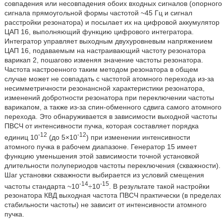
совпадения или несовпадения обоих входных сигналов (опорного
сигнала прямоугольной формы частотой ~45 Гц и сигнал
расстройки резонатора) и посылает их на цифровой аккумулятор
ЦАП 16, выполняющий функцию цифрового интегратора.
Интегратор управляет выходным двухуровневым напряжением
ЦАП 16, подаваемым на настраивающий частоту резонатора
варикап 2, пошагово изменяя значение частоты резонатора.
Частота настроенного таким методом резонатора в общем
случае может не совпадать с частотой атомного перехода из-за
несимметричности резонансной характеристики резонатора,
изменений добротности резонатора при переключении частоты
варикапом, а также из-за спин-обменного сдвига самого атомного
перехода. Это обнаруживается в зависимости выходной частоты
ПВСЧ от интенсивности пучка, которая составляет порядка
-12
-12
единиц 10
(до 5×10
) при изменении интенсивности
атомного пучка в рабочем диапазоне. Генератор 15 имеет
функцию уменьшения этой зависимости точной установкой
длительности полупериодов частоты переключения (скважности).
Шаг установки скважности выбирается из условий смещения
-14
-15
частоты стандарта ~10
÷10
. В результате такой настройки
резонатора КВД выходная частота ПВСЧ практически (в пределах
стабильности частоты) не зависит от интенсивности атомного
пучка.