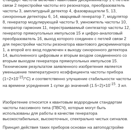
связи 2 перестройки частоты его резонатора, преобразователь
частоты 3, амплитудный детектор 4, фазовращатели 5, 13,
синхронные детекторы 6, 14, кварцевый генератор 7, модулятор
8, генератор модулирующей частоты 9, умножитель частоты 10,
генератор гармоник 11, перестраиваемый синтезатор частоты 12,
генератор прямоугольных импульсов 15 и цифро-аналоговый
преобразователь 16, выход которого соединен с петлей связи 2
для перестройки частоты резонатора квантового дискриминатора
1, а второй его вход подключен к выходу синхронного детектора
14, выполненного цифровым и вторым входом соединенного со
вторым выходом генератора прямоугольных импульсов 15.
Техническим результатом заявленного изобретения является
уменьшение температурного коэффициента частоты прибора
-15
(1÷2×10
/°С) и соответственно улучшение стабильности частоты
-15
на времени усреднения 1 сутки до значений (1.5÷2)×10
. 3 ил.
Изобретение относится к квантовым водородным стандартам
частоты пассивного типа (ПВСЧ), которые могут быть
использованы для работы в качестве генератора
высокостабильных, высокоточных, спектрально чистых сигналов.
Принцип действия таких приборов основан на автоподстройке