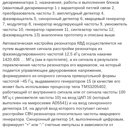
дискриминатора 1, назначения, работы и выполнения блоков
(квантовый дискриминатор 1 с варакторной петлей связи 2,
преобразователь частоты 3, амплитудный детектор 4,
фазовращатель 5, синхронный детектор 6, кварцевый генератор
7, модулятор 8, генератор модулирующей частоты 9, умножитель
частоты 10, генератор гармоник 11, синтезатор частоты 12,
фазовращатель 13) аналогична прототипу и описана выше.
Автоматическая настройка резонатора КВД осуществляется не
путем выделения сигнала расстройки резонатора из
фазомодулированного частотой 12,5 кГц сигнала накачки
1420,405 … МГц (как в прототипе), а из сигнала в результате
переключения частоты резонатора его варикапом, на который
подается управляющее двухуровневое напряжение,
формируемого из опорного сигнала прямоугольной формы
частотой ~45 Гц, выдаваемого генератором 15 (в качестве его
может быть использован процессор типа TMS3205402,
работающий от внутреннего сигнала или от сигнала частоты 100
МГц с умножителя частоты 10) на вход ЦАП 16 (который
выполнен на микросхеме AD5541) и на вход синхронного
детектора 14, на другой вход которого поступает сигнал
расстройки СВЧ резонатора относительно частоты кварцевого
генератора. Синхронный детектор 14, выполненный цифровым,
формирует "+" или "-" счетные импульсы в зависимости от