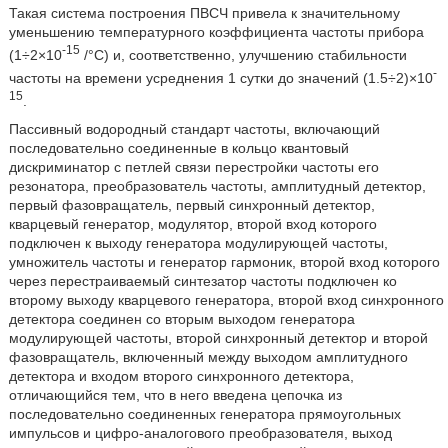
Такая система построения ПВСЧ привела к значительному
уменьшению температурного коэффициента частоты прибора
-15
(1÷2×10
/°С) и, соответственно, улучшению стабильности
-
частоты на времени усреднения 1 сутки до значений (1.5÷2)×10
15
.
Пассивный водородный стандарт частоты, включающий
последовательно соединенные в кольцо квантовый
дискриминатор с петлей связи перестройки частоты его
резонатора, преобразователь частоты, амплитудный детектор,
первый фазовращатель, первый синхронный детектор,
кварцевый генератор, модулятор, второй вход которого
подключен к выходу генератора модулирующей частоты,
умножитель частоты и генератор гармоник, второй вход которого
через перестраиваемый синтезатор частоты подключен ко
второму выходу кварцевого генератора, второй вход синхронного
детектора соединен со вторым выходом генератора
модулирующей частоты, второй синхронный детектор и второй
фазовращатель, включенный между выходом амплитудного
детектора и входом второго синхронного детектора,
отличающийся тем, что в него введена цепочка из
последовательно соединенных генератора прямоугольных
импульсов и цифро-аналогового преобразователя, выход