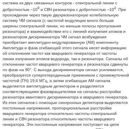
система из двух связанных контуров - спектральной линии с
9
4
добротностью ~10
и СВЧ резонатора с добротностью ~10
. При
прохождении через такую двухрезонаторную колебательную
систему ЧМ сигнала (с частотой модуляции много больше
ширины спектральной линии, но меньше полосы пропускания
резонатора) и взаимодействии его с линией излучения атомов и
резонатором дискриминатора ЧМ сигнал возбуждения
приобретает амплитудно-модулированную (AM) компоненту.
Амплитуда и фаза огибающей этого сигнала несет информацию
об отклонении частот как кварцевого генератора от частоты
линии излучения атомов водорода, так и резонатора. Сигналы об
отклонении частот кварцевого генератора и резонатора сдвинуты
по фазе на 90°. С выхода дискриминатора сигнал усиливается,
преобразуется супергетеродинным приемником с промежуточной
частотой (ПЧ) 19,6 МГц, а затем огибающая AM сигнала
выделяется амплитудным детектором и разделяется
соответствующими фазовращателями на сигналы расстройки
резонатора квантового дискриминатора и кварцевого генератора.
Из этих сигналов с помощью синхронных детекторов выделяются
постоянные напряжения, пропорциональные расстройке
кварцевого генератора относительно частоты спектральной
линии и СВЧ резонатора относительно частоты кварцевого
генератора. Эти постоянные напряжения поступают на цепи