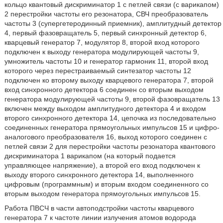
кольцо квантовый дискриминатор 1 с петлей связи (с варикапом)
2 перестройки частоты его резонатора, СВЧ преобразователь
частоты 3 (супергетеродинный приемник), амплитудный детектор
4, первый фазовращатель 5, первый синхронный детектор 6,
кварцевый генератор 7, модулятор 8, второй вход которого
подключен к выходу генератора модулирующей частоты 9,
умножитель частоты 10 и генератор гармоник 11, второй вход
которого через перестраиваемый синтезатор частоты 12
подключен ко второму выходу кварцевого генератора 7, второй
вход синхронного детектора 6 соединен со вторым выходом
генератора модулирующей частоты 9, второй фазовращатель 13
включен между выходом амплитудного детектора 4 и входом
второго синхронного детектора 14, цепочка из последовательно
соединенных генератора прямоугольных импульсов 15 и цифро-
аналогового преобразователя 16, выход которого соединен с
петлей связи 2 для перестройки частоты резонатора квантового
дискриминатора 1 варикапом (на который подается
управляющее напряжение), а второй его вход подключен к
выходу второго синхронного детектора 14, выполненного
цифровым (программным) и вторым входом соединенного со
вторым выходом генератора прямоугольных импульсов 15.
Работа ПВСЧ в части автоподстройки частоты кварцевого
генератора 7 к частоте линии излучения атомов водорода