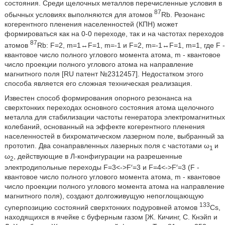
состояния. Среди щелочных металлов перечисленные условия в
87
обычных условиях выполняются для атомов
Rb. Резонанс
когерентного пленения населенностей (КПН) может
формироваться как на 0-0 переходе, так и на частотах переходов
87
атомов
Rb: F=2, m=1↔F=1, m=-1 и F=2, m=-1↔F=1, m=1, где F -
квантовое число полного углового момента атома, m - квантовое
число проекции полного углового атома на направление
магнитного поля [RU патент №2312457]. Недостатком этого
способа является его сложная техническая реализация.
Известен способ формирования опорного резонанса на
сверхтонких переходах основного состояния атома щелочного
металла для стабилизации частоты генератора электромагнитных
колебаний, основанный на эффекте когерентного пленения
населенностей в бихроматическом лазерном поле, выбранный за
прототип. Два сонаправленных лазерных поля с частотами ω
и
1
ω
, действующие в Л-конфигурации на разрешенные
2
электродипольные переходы F=3<->F′=3 и F=4<->F′=3 (F -
квантовое число полного углового момента атома, m - квантовое
число проекции полного углового момента атома на направление
магнитного поля), создают долгоживущую непоглощающую
133
суперпозицию состояний сверхтонких подуровней атомов
Cs,
находящихся в ячейке с буферным газом [Ж. Кичинг, С. Кнэйп и