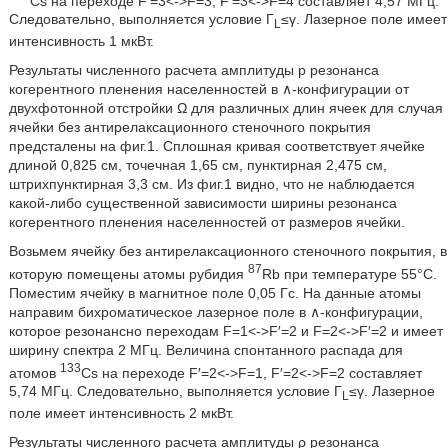
Cs на переходе F′=3<->F=3, F′=3<->F=4 составляет 4,57 МГц.
Следовательно, выполняется условие Г
≤γ. Лазерное поле имеет
L
интенсивность 1 мкВт.
Результаты численного расчета амплитуды p резонанса
когерентного пленения населенностей в ∧-конфигурации от
двухфотонной отстройки Ω для различных длин ячеек для случая
ячейки без антирелаксационного стеночного покрытия
предсталены на фиг.1. Сплошная кривая соответствует ячейке
длиной 0,825 см, точечная 1,65 см, пунктирная 2,475 см,
штрихпунктирная 3,3 см. Из фиг.1 видно, что не наблюдается
какой-либо существенной зависимости ширины резонанса
когерентного пленения населенностей от размеров ячейки.
Возьмем ячейку без антирелаксационного стеночного покрытия, в
87
которую помещены атомы рубидия
Rb при температуре 55°C.
Поместим ячейку в магнитное поле 0,05 Гс. На данные атомы
направим бихроматическое лазерное поле в ∧-конфигурации,
которое резонансно переходам F=1<->F′=2 и F=2<->F′=2 и имеет
ширину спектра 2 МГц. Величина спонтанного распада для
133
атомов
Cs на переходе F′=2<->F=1, F′=2<->F=2 составляет
5,74 МГц. Следовательно, выполняется условие Г
≤γ. Лазерное
L
поле имеет интенсивность 2 мкВт.
Результаты численного расчета амплитуды ρ резонанса