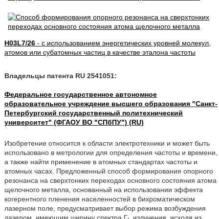
H03L7/26
- с использованием энергетических уровней молекул,
атомов или субатомных частиц в качестве эталона частоты
Владельцы патента RU 2541051:
Федеральное государственное автономное
образовательное учреждение высшего образования "Санкт-
Петербургский государственный политехнический
университет" (ФГАОУ ВО "СПбПУ") (RU)
Изобретение относится к области электротехники и может быть
использовано в метрологии для определения частоты и времени,
а также найти применение в атомных стандартах частоты и
атомных часах. Предложенный способ формирования опорного
резонанса на сверхтонких переходах основного состояния атома
щелочного металла, основанный на использовании эффекта
когерентного пленения населенностей в бихроматическом
лазерном поле, предусматривает выбор режима возбуждения
лазером, имеющим ширину спектра Г
излучения, исходя из