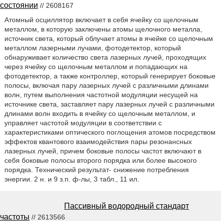
состоянии
// 2608167
Атомный осциллятор включает в себя ячейку со щелочным
металлом, в которую заключены атомы щелочного металла,
источник света, который облучает атомы в ячейке со щелочным
металлом лазерными лучами, фотодетектор, который
обнаруживает количество света лазерных лучей, проходящих
через ячейку со щелочным металлом и попадающих на
фотодетектор, а также контроллер, который генерирует боковые
полосы, включая пару лазерных лучей с различными длинами
волн, путем выполнения частотной модуляции несущей на
источнике света, заставляет пару лазерных лучей с различными
длинами волн входить в ячейку со щелочным металлом, и
управляет частотой модуляции в соответствии с
характеристиками оптического поглощения атомов посредством
эффектов квантового взаимодействия пары резонансных
лазерных лучей, причем боковые полосы частот включают в
себя боковые полосы второго порядка или более высокого
порядка. Технический результат- снижение потребления
энергии. 2 н. и 9 з.п. ф-лы, 3 табл., 11 ил.
Пассивный водородный стандарт
частоты
// 2613566