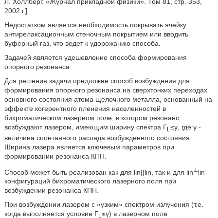
Л. Холлберг. «Журнал прикладной физики». Том 81, стр. 353,
2002 г.]
Недостатком является необходимость покрывать ячейку
антирелаксационным стеночным покрытием или вводить
буферный газ, что ведет к удорожанию способа.
Задачей является удешевление способа формирования
опорного резонанса.
Для решения задачи предложен способ возбуждения для
формирования опорного резонанса на сверхтонких переходах
основного состояния атома щелочного металла, основанный на
эффекте когерентного пленения населенностей в
бихроматическом лазерном поле, в котором резонанс
возбуждают лазером, имеющим ширину спектра Г
≤γ, где γ -
L
величина спонтанного распада возбужденного состояния.
Ширина лазера является ключевым параметров при
формировании резонанса КПН.
⊥
Способ может быть реализован как для lin||lin, так и для lin
lin
конфигураций бихроматического лазерного поля при
возбуждении резонанса КПН.
При возбуждении лазером с «узким» спектром излучения (т.е.
когда выполняется условие Г
≤γ) в лазерном поле
L