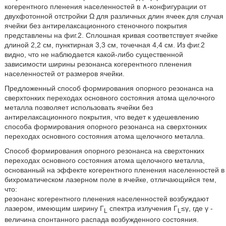
когерентного пленения населенностей в ∧-конфигурации от
двухфотонной отстройки Ω для различных длин ячеек для случая
ячейки без антирелаксационного стеночного покрытия
представлены на фиг.2. Сплошная кривая соответствует ячейке
длиной 2,2 см, пунктирная 3,3 см, точечная 4,4 см. Из фиг.2
видно, что не наблюдается какой-либо существенной
зависимости ширины резонанса когерентного пленения
населенностей от размеров ячейки.
Предложенный способ формирования опорного резонанса на
сверхтонких переходах основного состояния атома щелочного
металла позволяет использовать ячейки без
антирелаксационного покрытия, что ведет к удешевлению
способа формирования опорного резонанса на сверхтонких
переходах основного состояния атома щелочного металла.
Способ формирования опорного резонанса на сверхтонких
переходах основного состояния атома щелочного металла,
основанный на эффекте когерентного пленения населенностей в
бихроматическом лазерном поле в ячейке, отличающийся тем,
что:
резонанс когерентного пленения населенностей возбуждают
лазером, имеющим ширину Г
спектра излучения Г
≤γ, где γ -
L
L
величина спонтанного распада возбужденного состояния.