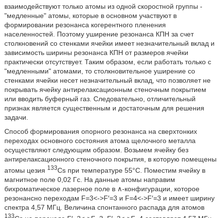
взаимодействуют только атомы из одной скоростной группы -
"медленные" атомы, которые в основном участвуют в
формировании резонанса когерентного пленения
населенностей. Поэтому уширение резонанса КПН за счет
столкновений со стенками ячейки имеет незначительный вклад и
зависимость ширины резонанса КПН от размеров ячейки
практически отсутствует. Таким образом, если работать только с
"медленными" атомами, то столкновительное уширение со
стенками ячейки несет незначительный вклад, что позволяет не
покрывать ячейку антирелаксационным стеночным покрытием
или вводить буферный газ. Следовательно, отличительный
признак является существенным и достаточным для решения
задачи.
Способ формирования опорного резонанса на сверхтонких
переходах основного состояния атома щелочного металла
осуществляют следующим образом. Возьмем ячейку без
антирелаксационного стеночного покрытия, в которую помещены
133
атомы цезия
Cs при температуре 55°C. Поместим ячейку в
магнитное поле 0,02 Гс. На данные атомы направим
бихроматическое лазерное поле в ∧-конфигурации, которое
резонансно переходам F=3<->F′=3 и F=4<->F′=3 и имеет ширину
спектра 4,57 МГц. Величина спонтанного распада для атомов
133