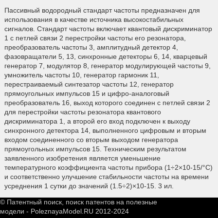
Пассивный водородный стандарт частоты предназначен для
использования в качестве источника высокостабильных
сигналов. Стандарт частоты включает квантовый дискриминатор
1 с петлей связи 2 перестройки частоты его резонатора,
преобразователь частоты 3, амплитудный детектор 4,
фазовращатели 5, 13, синхронные детекторы 6, 14, кварцевый
генератор 7, модулятор 8, генератор модулирующей частоты 9,
умножитель частоты 10, генератор гармоник 11,
перестраиваемый синтезатор частоты 12, генератор
прямоугольных импульсов 15 и цифро-аналоговый
преобразователь 16, выход которого соединен с петлей связи 2
для перестройки частоты резонатора квантового
дискриминатора 1, а второй его вход подключен к выходу
синхронного детектора 14, выполненного цифровым и вторым
входом соединенного со вторым выходом генератора
прямоугольных импульсов 15. Техническим результатом
заявленного изобретения является уменьшение
температурного коэффициента частоты прибора (1÷2×10-15/°С)
и соответственно улучшение стабильности частоты на времени
усреднения 1 сутки до значений (1.5÷2)×10-15. 3 ил.
© Патентный поиск, поиск патентов на полезные
модели - PoleznayaModel.RU 2012-2024