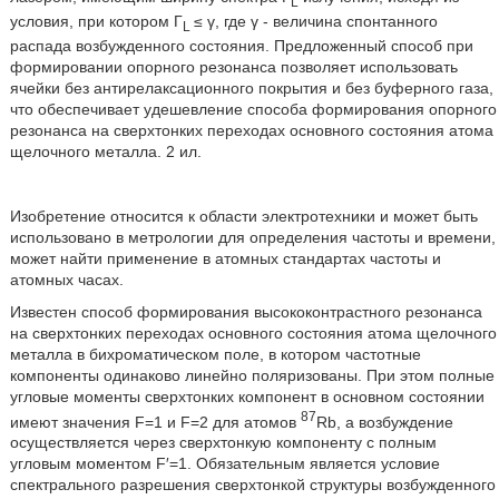
L
условия, при котором Г
≤ γ, где γ - величина спонтанного
L
распада возбужденного состояния. Предложенный способ при
формировании опорного резонанса позволяет использовать
ячейки без антирелаксационного покрытия и без буферного газа,
что обеспечивает удешевление способа формирования опорного
резонанса на сверхтонких переходах основного состояния атома
щелочного металла. 2 ил.
Изобретение относится к области электротехники и может быть
использовано в метрологии для определения частоты и времени,
может найти применение в атомных стандартах частоты и
атомных часах.
Известен способ формирования высококонтрастного резонанса
на сверхтонких переходах основного состояния атома щелочного
металла в бихроматическом поле, в котором частотные
компоненты одинаково линейно поляризованы. При этом полные
угловые моменты сверхтонких компонент в основном состоянии
87
имеют значения F=1 и F=2 для атомов
Rb, а возбуждение
осуществляется через сверхтонкую компоненту с полным
угловым моментом F′=1. Обязательным является условие
спектрального разрешения сверхтонкой структуры возбужденного