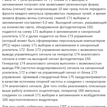
запоминания получает или захватывает резонансную форму
волны (сигнал) при синхронизации 10 мкс сразу после переднего
фронта каждого импульса прерывистых лазерных лучей, и время
захвата формы волны (сигнала) схемой 171 выборки и
запоминания составляет 5,0 мкс. Выходной сигнал, указывающий
на количество света, обнаруженное фотодетектором 150,
подается на схему 171 выборки и запоминания и синхронный
усилитель 172 и далее подается на блок 173 управления
(который может быть сформирован персональным компьютером
(PC)) через схему 171 выборки и запоминания и синхронный
усилитель 172. Блок 173 управления выполнен с возможностью
вывода управляющего сигнала на генератор 174 аналогового
сигнала в ответ на выходной сигнал фотодетектора 150.
Генератор 174 аналогового сигнала выполнен с возможностью
вывода FM (частотно-модулированного) сигнала на синхронный
усилитель 172 в ответ на управляющий сигнал от блока 173
управления. Цезиевый стандартный блок 175 предусматривается
в качестве источника опорной частоты и соединен с генератором
174 аналогового сигнала. Для того чтобы реализовать описанную
выше работу атомного осциллятора, генератор 166 импульса
соединен со схемой 171 выборки и запоминания и возбудителем
165 акустооптического модулятора.
Для того чтобы наблюдать резонанс CPT в атомном осцилляторе