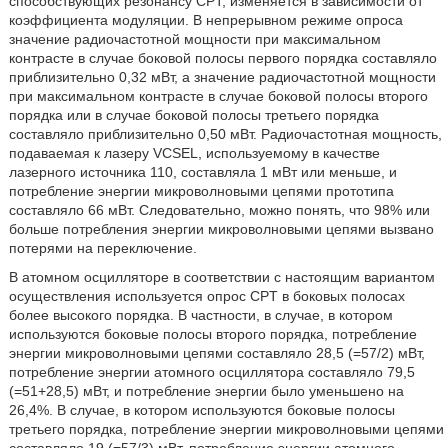
способствующих резонансу CPT, изменяется в зависимости от
коэффициента модуляции. В непрерывном режиме опроса
значение радиочастотной мощности при максимальном
контрасте в случае боковой полосы первого порядка составляло
приблизительно 0,32 мВт, а значение радиочастотной мощности
при максимальном контрасте в случае боковой полосы второго
порядка или в случае боковой полосы третьего порядка
составляло приблизительно 0,50 мВт. Радиочастотная мощность,
подаваемая к лазеру VCSEL, используемому в качестве
лазерного источника 110, составляла 1 мВт или меньше, и
потребление энергии микроволновыми цепями прототипа
составляло 66 мВт. Следовательно, можно понять, что 98% или
больше потребления энергии микроволновыми цепями вызвано
потерями на переключение.
В атомном осцилляторе в соответствии с настоящим вариантом
осуществления используется опрос CPT в боковых полосах
более высокого порядка. В частности, в случае, в котором
используются боковые полосы второго порядка, потребление
энергии микроволновыми цепями составляло 28,5 (=57/2) мВт,
потребление энергии атомного осциллятора составляло 79,5
(=51+28,5) мВт, и потребление энергии было уменьшено на
26,4%. В случае, в котором используются боковые полосы
третьего порядка, потребление энергии микроволновыми цепями
составляло 19 (=57/3) мВт, потребление энергии атомного