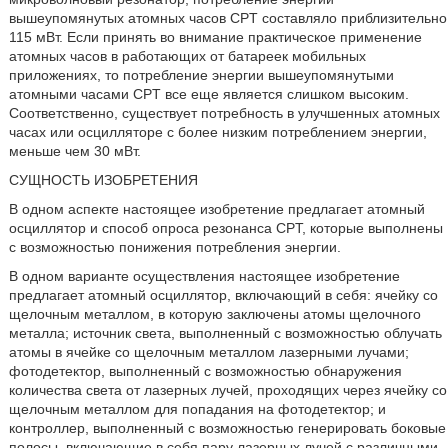
вышеупомянутых атомных часов CPT составляло приблизительно
115 мВт. Если принять во внимание практическое применение
атомных часов в работающих от батареек мобильных
приложениях, то потребление энергии вышеупомянутыми
атомными часами CPT все еще является слишком высоким.
Соответственно, существует потребность в улучшенных атомных
часах или осцилляторе с более низким потреблением энергии,
меньше чем 30 мВт.
СУЩНОСТЬ ИЗОБРЕТЕНИЯ
В одном аспекте настоящее изобретение предлагает атомный
осциллятор и способ опроса резонанса CPT, которые выполнены
с возможностью понижения потребления энергии.
В одном варианте осуществления настоящее изобретение
предлагает атомный осциллятор, включающий в себя: ячейку со
щелочным металлом, в которую заключены атомы щелочного
металла; источник света, выполненный с возможностью облучать
атомы в ячейке со щелочным металлом лазерными лучами;
фотодетектор, выполненный с возможностью обнаружения
количества света от лазерных лучей, проходящих через ячейку со
щелочным металлом для попадания на фотодетектор; и
контроллер, выполненный с возможностью генерировать боковые
полосы, включающие в себя пару лазерных лучей с различными