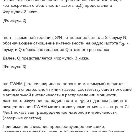
краткосрочная стабильность частоты a
(i) представлена
y
Формулой 2 ниже.
[Формула 2]
где τ - время наблюдения, S/N - отношение сигнала S к шуму N,
обозначающее отношение интенсивности на радиочастоте f
к
RF
шуму, и Q обозначает значение Q атомного резонанса.
Далее, Q представляется Формулой 3 ниже.
[Формула 3]
где FWHM (полная ширина на половине максимума) является
шириной спектральной линии лазера, соответствующей половине
максимальной интенсивности в распределении мощности
лазерного излучения на радиочастоте f
, и в данном варианте
RF
осуществления FWHM может также упоминаться как контраст Ct.
Фиг.1 показывает распределение лазерной интенсивности
(лазерные спектры).
Принимая во внимание предшествующее описание,