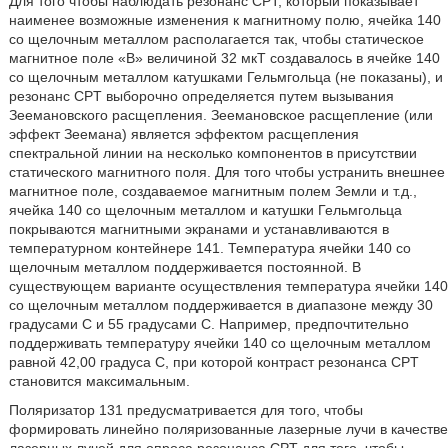
Для того чтобы наблюдать резонанс CPT, который показывает
наименее возможные изменения к магнитному полю, ячейка 140
со щелочным металлом располагается так, чтобы статическое
магнитное поле «B» величиной 32 мкT создавалось в ячейке 140
со щелочным металлом катушками Гельмгольца (не показаны), и
резонанс CPT выборочно определяется путем вызывания
Зеемановского расщепления. Зеемановское расщепление (или
эффект Зеемана) является эффектом расщепления
спектральной линии на несколько компонентов в присутствии
статического магнитного поля. Для того чтобы устранить внешнее
магнитное поле, создаваемое магнитным полем Земли и т.д.,
ячейка 140 со щелочным металлом и катушки Гельмгольца
покрываются магнитными экранами и устанавливаются в
температурном контейнере 141. Температура ячейки 140 со
щелочным металлом поддерживается постоянной. В
существующем варианте осуществления температура ячейки 140
со щелочным металлом поддерживается в диапазоне между 30
градусами С и 55 градусами С. Например, предпочтительно
поддерживать температуру ячейки 140 со щелочным металлом
равной 42,00 градуса C, при которой контраст резонанса CPT
становится максимальным.
Поляризатор 131 предусматривается для того, чтобы
формировать линейно поляризованные лазерные лучи в качестве
лазерных лучей для опроса резонанса CPT для того, чтобы