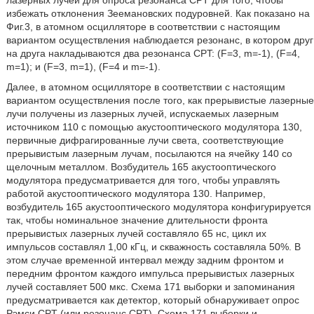
избежать отклонения Зеемановских подуровней. Как показано на
Фиг.3, в атомном осцилляторе в соответствии с настоящим
вариантом осуществления наблюдается резонанс, в котором друг
на друга накладываются два резонанса CPT: (F=3, m=-1), (F=4,
m=1); и (F=3, m=1), (F=4 и m=-1).
Далее, в атомном осцилляторе в соответствии с настоящим
вариантом осуществления после того, как прерывистые лазерные
лучи получены из лазерных лучей, испускаемых лазерным
источником 110 с помощью акустооптического модулятора 130,
первичные дифрагированные лучи света, соответствующие
прерывистым лазерным лучам, посылаются на ячейку 140 со
щелочным металлом. Возбудитель 165 акустооптического
модулятора предусматривается для того, чтобы управлять
работой акустооптического модулятора 130. Например,
возбудитель 165 акустооптического модулятора конфигурируется
так, чтобы номинальное значение длительности фронта
прерывистых лазерных лучей составляло 65 нс, цикл их
импульсов составлял 1,00 кГц, и скважность составляла 50%. В
этом случае временной интервал между задним фронтом и
передним фронтом каждого импульса прерывистых лазерных
лучей составляет 500 мкс. Схема 171 выборки и запоминания
предусматривается как детектор, который обнаруживает опрос
Рэмси CPT (или резонанс CPT). Схема 171 выборки и