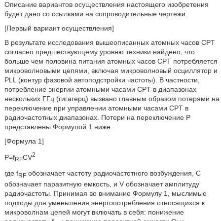
Описание вариантов осуществления настоящего изобретения
будет дано со ссылками на сопроводительные чертежи.
[Первый вариант осуществления]
В результате исследования вышеописанных атомных часов CPT
согласно предшествующему уровню техники найдено, что
больше чем половина питания атомных часов CPT потребляется
микроволновыми цепями, включая микроволновый осциллятор и
PLL (контур фазовой автоподстройки частоты). В частности,
потребление энергии атомными часами CPT в диапазонах
нескольких ГГц (гигагерц) вызвано главным образом потерями на
переключение при управлении атомными часами CPT в
радиочастотных диапазонах. Потери на переключение P
представлены Формулой 1 ниже.
[Формула 1]
2
P=f
CV
RF
где f
обозначает частоту радиочастотного возбуждения, C
RF
обозначает паразитную емкость, и V обозначает амплитуду
радиочастоты. Принимая во внимание Формулу 1, мыслимые
подходы для уменьшения энергопотребления относящихся к
микроволнам цепей могут включать в себя: понижение