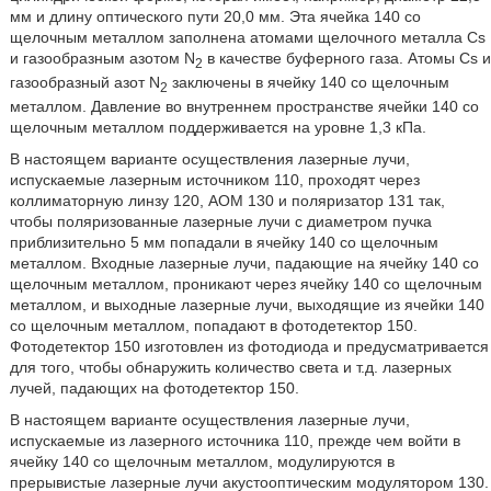
мм и длину оптического пути 20,0 мм. Эта ячейка 140 со
щелочным металлом заполнена атомами щелочного металла Cs
и газообразным азотом N
в качестве буферного газа. Атомы Cs и
2
газообразный азот N
заключены в ячейку 140 со щелочным
2
металлом. Давление во внутреннем пространстве ячейки 140 со
щелочным металлом поддерживается на уровне 1,3 кПа.
В настоящем варианте осуществления лазерные лучи,
испускаемые лазерным источником 110, проходят через
коллиматорную линзу 120, AOM 130 и поляризатор 131 так,
чтобы поляризованные лазерные лучи с диаметром пучка
приблизительно 5 мм попадали в ячейку 140 со щелочным
металлом. Входные лазерные лучи, падающие на ячейку 140 со
щелочным металлом, проникают через ячейку 140 со щелочным
металлом, и выходные лазерные лучи, выходящие из ячейки 140
со щелочным металлом, попадают в фотодетектор 150.
Фотодетектор 150 изготовлен из фотодиода и предусматривается
для того, чтобы обнаружить количество света и т.д. лазерных
лучей, падающих на фотодетектор 150.
В настоящем варианте осуществления лазерные лучи,
испускаемые из лазерного источника 110, прежде чем войти в
ячейку 140 со щелочным металлом, модулируются в
прерывистые лазерные лучи акустооптическим модулятором 130.