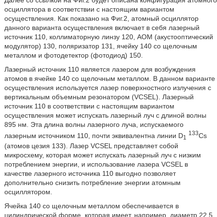
осциллятора в соответствии с настоящим вариантом
осуществления. Как показано на Фиг.2, атомный осциллятор
данного варианта осуществления включает в себя лазерный
источник 110, коллиматорную линзу 120, AOM (акустооптический
модулятор) 130, поляризатор 131, ячейку 140 со щелочным
металлом и фотодетектор (фотодиод) 150.
Лазерный источник 110 является лазером для возбуждения
атомов в ячейке 140 со щелочным металлом. В данном варианте
осуществления используется лазер поверхностного излучения с
вертикальным объемным резонатором (VCSEL). Лазерный
источник 110 в соответствии с настоящим вариантом
осуществления может испускать лазерный луч с длиной волны
895 нм. Эта длина волны лазерного луча, испускаемого
133
лазерным источником 110, почти эквивалентна линии D
Cs
1
(атомов цезия 133). Лазер VCSEL представляет собой
микросхему, которая может испускать лазерный луч с низким
потреблением энергии, и использование лазера VCSEL в
качестве лазерного источника 110 выгодно позволяет
дополнительно снизить потребление энергии атомным
осциллятором.
Ячейка 140 со щелочным металлом обеспечивается в
цилиндрической форме, которая имеет, например, диаметр 22,5