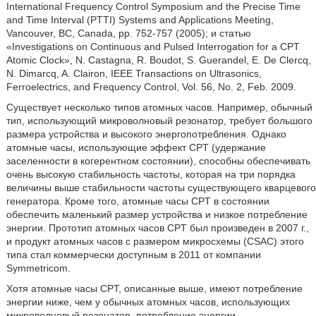
International Frequency Control Symposium and the Precise Time
and Time Interval (PTTI) Systems and Applications Meeting,
Vancouver, BC, Canada, pp. 752-757 (2005); и статью
«Investigations on Continuous and Pulsed Interrogation for a CPT
Atomic Clock», N. Castagna, R. Boudot, S. Guerandel, E. De Clercq,
N. Dimarcq, A. Clairon, IEEE Transactions on Ultrasonics,
Ferroelectrics, and Frequency Control, Vol. 56, No. 2, Feb. 2009.
Существует несколько типов атомных часов. Например, обычный
тип, использующий микроволновый резонатор, требует большого
размера устройства и высокого энергопотребления. Однако
атомные часы, использующие эффект CPT (удержание
заселенности в когерентном состоянии), способны обеспечивать
очень высокую стабильность частоты, которая на три порядка
величины выше стабильности частоты существующего кварцевого
генератора. Кроме того, атомные часы CPT в состоянии
обеспечить маленький размер устройства и низкое потребление
энергии. Прототип атомных часов CPT был произведен в 2007 г.,
и продукт атомных часов с размером микросхемы (CSAC) этого
типа стал коммерчески доступным в 2011 от компании
Symmetricom.
Хотя атомные часы CPT, описанные выше, имеют потребление
энергии ниже, чем у обычных атомных часов, использующих
микроволновый резонатор, потребление энергии