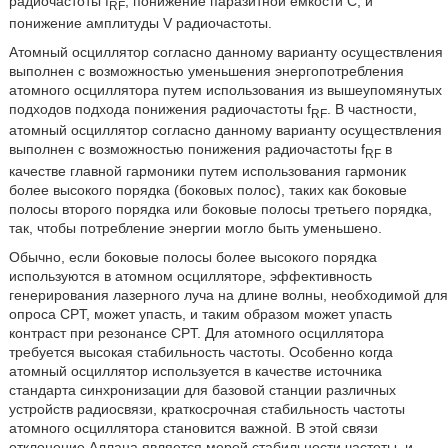
радиочастоты f
; понижение паразитной емкости C; и
RF
понижение амплитуды V радиочастоты.
Атомный осциллятор согласно данному варианту осуществления
выполнен с возможностью уменьшения энергопотребления
атомного осциллятора путем использования из вышеупомянутых
подходов подхода понижения радиочастоты f
. В частности,
RF
атомный осциллятор согласно данному варианту осуществления
выполнен с возможностью понижения радиочастоты f
в
RF
качестве главной гармоники путем использования гармоник
более высокого порядка (боковых полос), таких как боковые
полосы второго порядка или боковые полосы третьего порядка,
так, чтобы потребление энергии могло быть уменьшено.
Обычно, если боковые полосы более высокого порядка
используются в атомном осцилляторе, эффективность
генерирования лазерного луча на длине волны, необходимой для
опроса CPT, может упасть, и таким образом может упасть
контраст при резонансе CPT. Для атомного осциллятора
требуется высокая стабильность частоты. Особенно когда
атомный осциллятор используется в качестве источника
стандарта синхронизации для базовой станции различных
устройств радиосвязи, краткосрочная стабильность частоты
атомного осциллятора становится важной. В этой связи
отклонение Аллана является мерой стабильности частоты, и