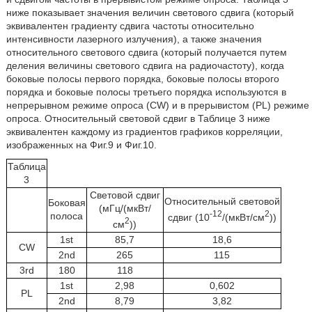
ниже показывает значения величин светового сдвига (который
эквивалентен градиенту сдвига частоты относительно
интенсивности лазерного излучения), а также значения
относительного светового сдвига (который получается путем
деления величины светового сдвига на радиочастоту), когда
боковые полосы первого порядка, боковые полосы второго
порядка и боковые полосы третьего порядка используются в
непрерывном режиме опроса (CW) и в прерывистом (PL) режиме
опроса. Относительный световой сдвиг в Таблице 3 ниже
эквивалентен каждому из градиентов графиков корреляции,
изображенных на Фиг.9 и Фиг.10.
Таблица
3
Световой сдвиг
Относительный световой
Боковая
(мГц/(мкВт/
-12
2
полоса
сдвиг (10
/(мкВт/см
))
2
см
))
1st
85,7
18,6
CW
2nd
265
115
3rd
180
118
1st
2,98
0,602
PL
2nd
8,79
3,82