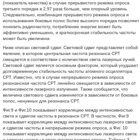
(показатель качества) в случае прерывистого режима опроса
третьего порядка в 2,97 раза больше, чем опорный уровень.
Следовательно, комбинация прерывистого режима опроса и
использования боковых полос более высокого порядка позволяет
понизить радиочастоту, потребление энергии может быть
эффективно уменьшено, и краткосрочная стабильность частоты
может быть увеличена.
Ниже описан световой сдвиг. Световой сдвиг представляет собой
явление, в котором центральная частота резонанса CPT
смещается в соответствии с количеством света лазерных лучей.
Световой сдвиг является основным фактором, который ухудшает
долговременную стабильность частоты атомного осциллятора
CPT. Известно, что в случае непрерывного режима опроса
резонансная частота CPT линейно смещается в зависимости от
интенсивности лазерного излучения. Также сообщается, что
величина светового сдвига изменяется в зависимости от боковых
полос, ненужных для резонанса CPT.
Фиг.9 и Фиг.10 показывают корреляцию между интенсивностью
света и сдвигом частоты в резонансе CPT. В частности, Фиг.9
показывает корреляцию между интенсивностью лазерного света
и сдвигом частоты в непрерывном режиме опроса, а Фиг. 10
показывает корреляцию между интенсивностью лазерного света
и сдвигом частоты в прерывистом режиме опроса. Таблица 3