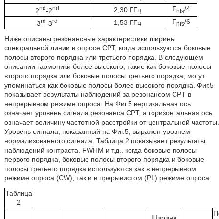
nd
nd
F
/4
2,30 ГГц
2
-2
hfs
rd
rd
F
/6
1,53 ГГц
3
-3
hfs
Ниже описаны резонансные характеристики ширины
спектральной линии в опросе CPT, когда используются боковые
полосы второго порядка или третьего порядка. В следующем
описании гармоники более высокого, такие как боковые полосы
второго порядка или боковые полосы третьего порядка, могут
упоминаться как боковые полосы более высокого порядка. Фиг.5
показывает результаты наблюдений за резонансом CPT в
непрерывном режиме опроса. На Фиг.5 вертикальная ось
означает уровень сигнала резонанса CPT, а горизонтальная ось
означает величину частотной расстройки от центральной частоты.
Уровень сигнала, показанный на Фиг.5, выражен уровнем
нормализованного сигнала. Таблица 2 показывает результаты
наблюдений контраста, FWHM и т.д., когда боковые полосы
первого порядка, боковые полосы второго порядка и боковые
полосы третьего порядка используются как в непрерывном
режиме опроса (CW), так и в прерывистом (PL) режиме опроса.
Таблица
2
П
Ширина