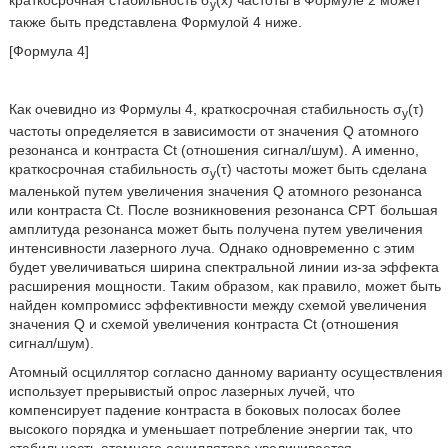
краткосрочная стабильность σ
(x) частоты в Формуле 2 может
y
также быть представлена Формулой 4 ниже.
[Формула 4]
Как очевидно из Формулы 4, краткосрочная стабильность σ
(τ)
y
частоты определяется в зависимости от значения Q атомного
резонанса и контраста Ct (отношения сигнал/шум). А именно,
краткосрочная стабильность σ
(τ) частоты может быть сделана
y
маленькой путем увеличения значения Q атомного резонанса
или контраста Ct. После возникновения резонанса CPT большая
амплитуда резонанса может быть получена путем увеличения
интенсивности лазерного луча. Однако одновременно с этим
будет увеличиваться ширина спектральной линии из-за эффекта
расширения мощности. Таким образом, как правило, может быть
найден компромисс эффективности между схемой увеличения
значения Q и схемой увеличения контраста Ct (отношения
сигнал/шум).
Атомный осциллятор согласно данному варианту осуществления
использует прерывистый опрос лазерных лучей, что
компенсирует падение контраста в боковых полосах более
высокого порядка и уменьшает потребление энергии так, что
стабильность атомного осциллятора увеличивается.