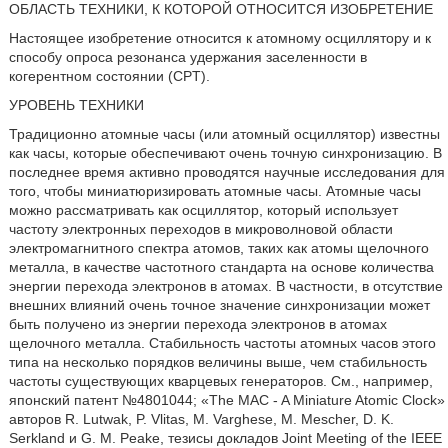
ОБЛАСТЬ ТЕХНИКИ, К КОТОРОЙ ОТНОСИТСЯ ИЗОБРЕТЕНИЕ
Настоящее изобретение относится к атомному осциллятору и к
способу опроса резонанса удержания заселенности в
когерентном состоянии (CPT).
УРОВЕНЬ ТЕХНИКИ
Традиционно атомные часы (или атомный осциллятор) известны
как часы, которые обеспечивают очень точную синхронизацию. В
последнее время активно проводятся научные исследования для
того, чтобы миниатюризировать атомные часы. Атомные часы
можно рассматривать как осциллятор, который использует
частоту электронных переходов в микроволновой области
электромагнитного спектра атомов, таких как атомы щелочного
металла, в качестве частотного стандарта на основе количества
энергии перехода электронов в атомах. В частности, в отсутствие
внешних влияний очень точное значение синхронизации может
быть получено из энергии перехода электронов в атомах
щелочного металла. Стабильность частоты атомных часов этого
типа на несколько порядков величины выше, чем стабильность
частоты существующих кварцевых генераторов. См., например,
японский патент №4801044; «The MAC - A Miniature Atomic Clock»
авторов R. Lutwak, P. Vlitas, M. Varghese, M. Mescher, D. K.
Serkland и G. M. Peake, тезисы докладов Joint Meeting of the IEEE