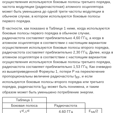
осуществления используются боковые полосы третьего порядка,
частота модуляции (радиочастотная) атомного осциллятора
может быть уменьшена до одной трети частоты модуляции в
обычном случае, в котором используются боковые полосы
первого порядка.
В частности, как показано в Таблице 1 ниже, когда используются
боковые полосы первого порядка в обычном случае,
радиочастота составляет приблизительно 4,60 ГГц, а когда в
атомном осцилляторе в соответствии с настоящим вариантом
осуществления используются боковые полосы второго порядка,
радиочастота составляет приблизительно 2,30 ГГц. Далее, когда в
атомном осцилляторе в соответствии с настоящим вариантом
осуществления используются боковые полосы третьего порядка,
радиочастота составляет приблизительно 1,53 ГГц. Как очевидно
из вышеприведенной Формулы 1, потери P на переключение
пропорциональны величине радиочастоты f
, и если
RF
используются боковые полосы второго порядка или третьего
порядка, радиочастота f
может быть понижена, и таким
RF
образом может быть уменьшено потребление энергии.
Таблица 1
Боковая полоса
Радиочастота
st
st
F
/2
4,60 ГГц
1
-1
hfs