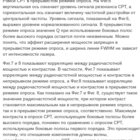
Рэмси CPT в прерывистом режиме опроса. На Фиг.6
вертикальная ось означает уровень сигнала резонанса CPT, а
горизонтальная ось означает величину частотной расстройки от
центральной частоты. Уровень сигнала, показанный на Фиг.6,
выражен уровнем нормализованного сигнала. В прерывистом
режиме опроса значение Q при использовании боковых полос
более высокого порядка остается почти неизменным. Можно
понять, что эффект расширения мощности запрещен в
прерывистом режиме опроса, и ширина линии FWHM не зависит
от интенсивности лазера.
Фиг.7 и 8 показывают корреляцию между радиочастотной
мощностью и контрастом. В частности, Фиг.7 показывает
корреляцию между радиочастотной мощностью и контрастом в
непрерывном режиме опроса, а Фиг.8 показывает корреляцию
между радиочастотной мощностью и контрастом в прерывистом
режиме опроса. Как показано на Фиг.7 и Фиг. 8, существует такое
значение радиочастотной мощности, при котором контраст
становится максимальным как в непрерывном режиме опроса,
так и в прерывистом режиме опроса, соответственно. Максимум
контраста в опросе CPT, использующем боковые полосы более
высокого порядка, понижен по сравнению с опросом CPT,
использующим боковые полосы первого порядка. Это происходит
потому, что отношение компонентов длины волны,