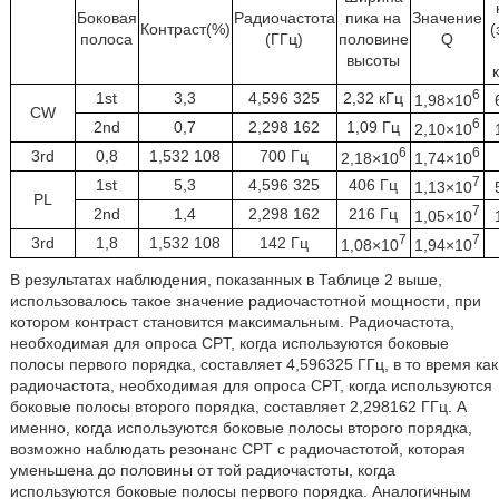
Боковая
Радиочастота
пика на
Значение
Контраст(%)
(
полоса
(ГГц)
половине
Q
высоты
6
1st
3,3
4,596 325
2,32 кГц
1,98×10
CW
6
2nd
0,7
2,298 162
1,09 Гц
2,10×10
6
6
3rd
0,8
1,532 108
700 Гц
2,18×10
1,74×10
7
1st
5,3
4,596 325
406 Гц
1,13×10
PL
7
2nd
1,4
2,298 162
216 Гц
1,05×10
7
7
3rd
1,8
1,532 108
142 Гц
1,08×10
1,94×10
В результатах наблюдения, показанных в Таблице 2 выше,
использовалось такое значение радиочастотной мощности, при
котором контраст становится максимальным. Радиочастота,
необходимая для опроса CPT, когда используются боковые
полосы первого порядка, составляет 4,596325 ГГц, в то время как
радиочастота, необходимая для опроса CPT, когда используются
боковые полосы второго порядка, составляет 2,298162 ГГц. А
именно, когда используются боковые полосы второго порядка,
возможно наблюдать резонанс CPT с радиочастотой, которая
уменьшена до половины от той радиочастоты, когда
используются боковые полосы первого порядка. Аналогичным