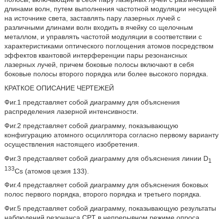
длинами волн, путем выполнения частотной модуляции несущей
на источнике света, заставлять пару лазерных лучей с
различными длинами волн входить в ячейку со щелочным
металлом, и управлять частотой модуляции в соответствии с
характеристиками оптического поглощения атомов посредством
эффектов квантовой интерференции пары резонансных
лазерных лучей, причем боковые полосы включают в себя
боковые полосы второго порядка или более высокого порядка.
КРАТКОЕ ОПИСАНИЕ ЧЕРТЕЖЕЙ
Фиг.1 представляет собой диаграмму для объяснения
распределения лазерной интенсивности.
Фиг.2 представляет собой диаграмму, показывающую
конфигурацию атомного осциллятора согласно первому варианту
осуществления настоящего изобретения.
Фиг.3 представляет собой диаграмму для объяснения линии D
1
133
Cs (атомов цезия 133).
Фиг.4 представляет собой диаграмму для объяснения боковых
полос первого порядка, второго порядка и третьего порядка.
Фиг.5 представляет собой диаграмму, показывающую результаты
наблюдений резонанса CPT в непрерывном режиме опроса.