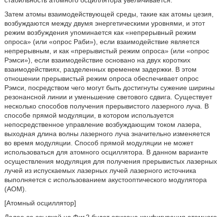
Затем атомы взаимодействующей среды, такие как атомы цезия,
возбуждаются между двумя энергетическими уровнями, и этот
режим возбуждения упоминается как «непрерывный режим
опроса» (или «опрос Раби»), если взаимодействие является
непрерывным, и как «прерывистый режим опроса» (или «опрос
Рэмси»), если взаимодействие основано на двух коротких
взаимодействиях, разделенных временем задержки. В этом
отношении прерывистый режим опроса обеспечивает опрос
Рэмси, посредством чего могут быть достигнуты сужение ширины
резонансной линии и уменьшение светового сдвига. Существует
несколько способов получения прерывистого лазерного луча. В
способе прямой модуляции, в котором используется
непосредственное управление возбуждающим током лазера,
выходная длина волны лазерного луча значительно изменяется
во время модуляции. Способ прямой модуляции не может
использоваться для атомного осциллятора. В данном варианте
осуществления модуляция для получения прерывистых лазерных
лучей из испускаемых лазерных лучей лазерного источника
выполняется с использованием акустооптического модулятора
(AOM).
[Атомный осциллятор]
Далее со ссылкой на Фиг.2 будет описана конфигурация атомного