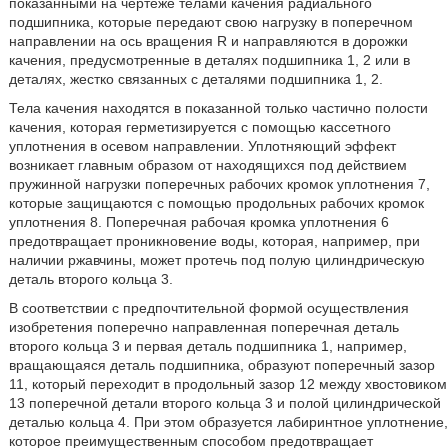
показанными на чертеже телами качения радиального
подшипника, которые передают свою нагрузку в поперечном
направлении на ось вращения R и направляются в дорожки
качения, предусмотренные в деталях подшипника 1, 2 или в
деталях, жестко связанных с деталями подшипника 1, 2.
Тела качения находятся в показанной только частично полости
качения, которая герметизируется с помощью кассетного
уплотнения в осевом направлении. Уплотняющий эффект
возникает главным образом от находящихся под действием
пружинной нагрузки поперечных рабочих кромок уплотнения 7,
которые защищаются с помощью продольных рабочих кромок
уплотнения 8. Поперечная рабочая кромка уплотнения 6
предотвращает проникновение воды, которая, например, при
наличии ржавчины, может протечь под полую цилиндрическую
деталь второго кольца 3.
В соответствии с предпочтительной формой осуществления
изобретения поперечно направленная поперечная деталь
второго кольца 3 и первая деталь подшипника 1, например,
вращающаяся деталь подшипника, образуют поперечный зазор
11, который переходит в продольный зазор 12 между хвостовиком
13 поперечной детали второго кольца 3 и полой цилиндрической
деталью кольца 4. При этом образуется лабиринтное уплотнение,
которое преимущественным способом предотвращает