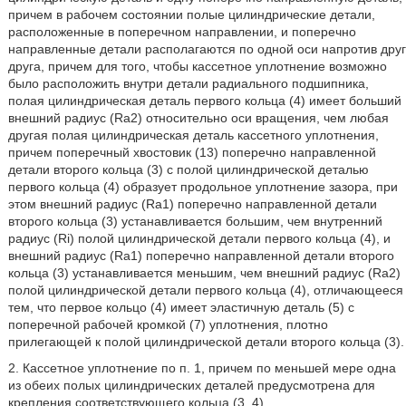
причем в рабочем состоянии полые цилиндрические детали,
расположенные в поперечном направлении, и поперечно
направленные детали располагаются по одной оси напротив друг
друга, причем для того, чтобы кассетное уплотнение возможно
было расположить внутри детали радиального подшипника,
полая цилиндрическая деталь первого кольца (4) имеет больший
внешний радиус (Ra2) относительно оси вращения, чем любая
другая полая цилиндрическая деталь кассетного уплотнения,
причем поперечный хвостовик (13) поперечно направленной
детали второго кольца (3) с полой цилиндрической деталью
первого кольца (4) образует продольное уплотнение зазора, при
этом внешний радиус (Ra1) поперечно направленной детали
второго кольца (3) устанавливается большим, чем внутренний
радиус (Ri) полой цилиндрической детали первого кольца (4), и
внешний радиус (Ra1) поперечно направленной детали второго
кольца (3) устанавливается меньшим, чем внешний радиус (Ra2)
полой цилиндрической детали первого кольца (4), отличающееся
тем, что первое кольцо (4) имеет эластичную деталь (5) с
поперечной рабочей кромкой (7) уплотнения, плотно
прилегающей к полой цилиндрической детали второго кольца (3).
2. Кассетное уплотнение по п. 1, причем по меньшей мере одна
из обеих полых цилиндрических деталей предусмотрена для
крепления соответствующего кольца (3, 4).