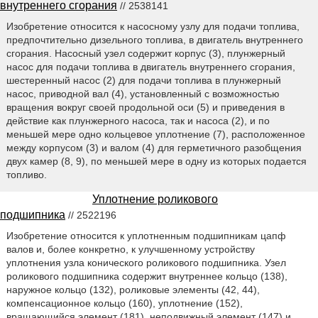
внутреннего сгорания
// 2538141
Изобретение относится к насосному узлу для подачи топлива,
предпочтительно дизельного топлива, в двигатель внутреннего
сгорания. Насосный узел содержит корпус (3), плунжерный
насос для подачи топлива в двигатель внутреннего сгорания,
шестеренный насос (2) для подачи топлива в плунжерный
насос, приводной вал (4), установленный с возможностью
вращения вокруг своей продольной оси (5) и приведения в
действие как плунжерного насоса, так и насоса (2), и по
меньшей мере одно кольцевое уплотнение (7), расположенное
между корпусом (3) и валом (4) для герметичного разобщения
двух камер (8, 9), по меньшей мере в одну из которых подается
топливо.
Уплотнение роликового
подшипника
// 2522196
Изобретение относится к уплотненным подшипникам цапф
валов и, более конкретно, к улучшенному устройству
уплотнения узла конического роликового подшипника. Узел
роликового подшипника содержит внутреннее кольцо (138),
наружное кольцо (132), роликовые элементы (42, 44),
компенсационное кольцо (160), уплотнение (152),
вращающийся элемент (181), неподвижный элемент (147) и