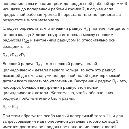
попадание воды и частиц грязи до продольной рабочей кромки 8
или даже до поперечной рабочей кромки 7, в случае если
продольной рабочая кромка 8 перестанет плотно прилегать в
результате износа материала.
Следует определить, что внешний радиус R
поперечной детали
a1
второго кольца 3 лежит внутри интервала между внешним
радиусом R
и внутренним радиусом R
относительно оси
a2
i
вращения, т.е.
R
>R
>R
.
a2
a1
i
Внешний радиус R
- это внешний радиус полой
a1
цилиндрической детали первого кольца, то есть это радиус
лежащей далеко снаружи поперечной полой цилиндрической
детали всего кассетного уплотнения. Внутренний радиус R
- это,
i
наоборот, большой внутренний радиус этой полой
цилиндрической детали. Желательно, чтобы оба внешних
радиуса приблизительно были равны:
R
≈R
.
a2
a1
При этом образуется особо малый поперечный зазор 11, и для
запрессовывания над поперечной деталью второго кольца 3
имеется достаточное продольное наложение поверхностей.