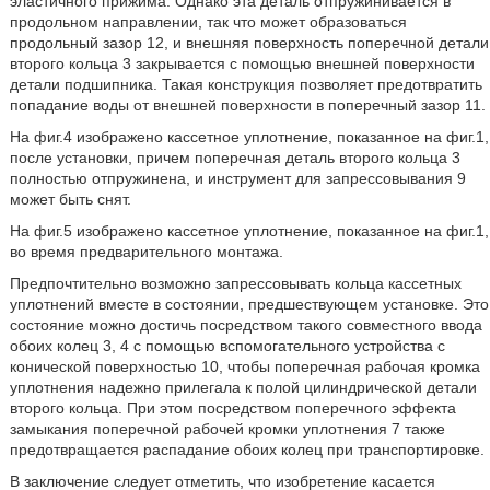
эластичного прижима. Однако эта деталь отпружинивается в
продольном направлении, так что может образоваться
продольный зазор 12, и внешняя поверхность поперечной детали
второго кольца 3 закрывается с помощью внешней поверхности
детали подшипника. Такая конструкция позволяет предотвратить
попадание воды от внешней поверхности в поперечный зазор 11.
На фиг.4 изображено кассетное уплотнение, показанное на фиг.1,
после установки, причем поперечная деталь второго кольца 3
полностью отпружинена, и инструмент для запрессовывания 9
может быть снят.
На фиг.5 изображено кассетное уплотнение, показанное на фиг.1,
во время предварительного монтажа.
Предпочтительно возможно запрессовывать кольца кассетных
уплотнений вместе в состоянии, предшествующем установке. Это
состояние можно достичь посредством такого совместного ввода
обоих колец 3, 4 с помощью вспомогательного устройства с
конической поверхностью 10, чтобы поперечная рабочая кромка
уплотнения надежно прилегала к полой цилиндрической детали
второго кольца. При этом посредством поперечного эффекта
замыкания поперечной рабочей кромки уплотнения 7 также
предотвращается распадание обоих колец при транспортировке.
В заключение следует отметить, что изобретение касается