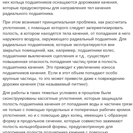
них кольца подшипников оснащаются дорожками качения,
которые предусмотрены для направления тел качения
радиального подшипника.
При этом возникает принципиальная проблема, как рассчитать
уплотнение, с помощью которого следует загерметизировать
полость, в котором находятся тела качения, от попадания в него
наружного воздуха, окружающего радиальный подшипник. Для
радиальных подшипников, которые эксплуатируются вне
закрытых помещений, как, например, подшипники колес,
подшипники выключения сцепления и т.д., существует
повышенная опасность попадания частиц грязи в полость
подшипника качения. Это приводит к увеличению износа
подшипников качения. Если в этот объем попадают особо
крупные частицы, то это может привести даже к повреждению
дорожек качения (так называемый питтинг).
Для работы в таких тяжелых условиях в прошлом были
сконструированы кассетные уплотнения, которые защищали
полость подшипника качения от попадания воды и частичек грязи
не только с помощью продольных и поперечных рабочих кромок
уплотнения, но и с помощью двух колец, имеющих L-образную
форму в продольном сечении, которые совместно зажимают
полость кольцеобразной формы, предусмотренную для
уплотнения полости подшипника качения с помощью