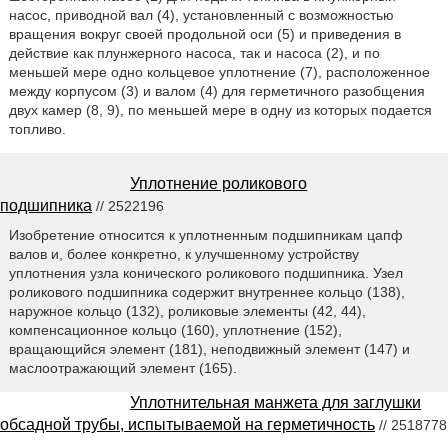
насос, приводной вал (4), установленный с возможностью
вращения вокруг своей продольной оси (5) и приведения в
действие как плунжерного насоса, так и насоса (2), и по
меньшей мере одно кольцевое уплотнение (7), расположенное
между корпусом (3) и валом (4) для герметичного разобщения
двух камер (8, 9), по меньшей мере в одну из которых подается
топливо.
Уплотнение роликового
подшипника
// 2522196
Изобретение относится к уплотненным подшипникам цапф
валов и, более конкретно, к улучшенному устройству
уплотнения узла конического роликового подшипника. Узел
роликового подшипника содержит внутреннее кольцо (138),
наружное кольцо (132), роликовые элементы (42, 44),
компенсационное кольцо (160), уплотнение (152),
вращающийся элемент (181), неподвижный элемент (147) и
маслоотражающий элемент (165).
Уплотнительная манжета для заглушки
обсадной трубы, испытываемой на герметичность
// 2518778