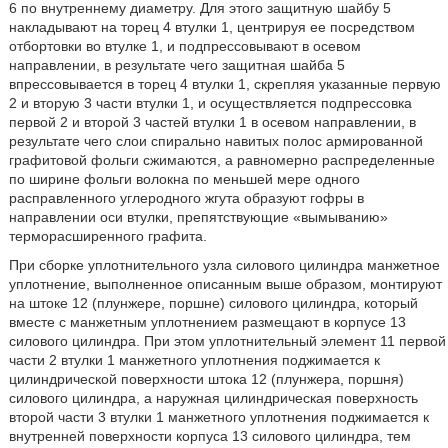
6 по внутреннему диаметру. Для этого защитную шайбу 5
накладывают на торец 4 втулки 1, центрируя ее посредством
отбортовки во втулке 1, и подпрессовывают в осевом
направлении, в результате чего защитная шайба 5
впрессовывается в торец 4 втулки 1, скрепляя указанные первую
2 и вторую 3 части втулки 1, и осуществляется подпрессовка
первой 2 и второй 3 частей втулки 1 в осевом направлении, в
результате чего слои спирально навитых полос армированной
графитовой фольги сжимаются, а равномерно распределенные
по ширине фольги волокна по меньшей мере одного
расправленного углеродного жгута образуют гофры в
направлении оси втулки, препятствующие «вымыванию»
терморасширенного графита.
При сборке уплотнительного узла силового цилиндра манжетное
уплотнение, выполненное описанным выше образом, монтируют
на штоке 12 (плунжере, поршне) силового цилиндра, который
вместе с манжетным уплотнением размещают в корпусе 13
силового цилиндра. При этом уплотнительный элемент 11 первой
части 2 втулки 1 манжетного уплотнения поджимается к
цилиндрической поверхности штока 12 (плунжера, поршня)
силового цилиндра, а наружная цилиндрическая поверхность
второй части 3 втулки 1 манжетного уплотнения поджимается к
внутренней поверхности корпуса 13 силового цилиндра, тем