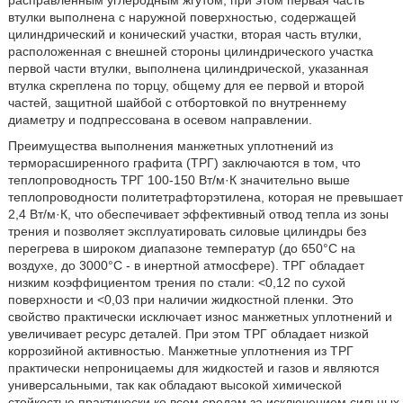
расправленным углеродным жгутом, при этом первая часть
втулки выполнена с наружной поверхностью, содержащей
цилиндрический и конический участки, вторая часть втулки,
расположенная с внешней стороны цилиндрического участка
первой части втулки, выполнена цилиндрической, указанная
втулка скреплена по торцу, общему для ее первой и второй
частей, защитной шайбой с отбортовкой по внутреннему
диаметру и подпрессована в осевом направлении.
Преимущества выполнения манжетных уплотнений из
терморасширенного графита (ТРГ) заключаются в том, что
теплопроводность ТРГ 100-150 Вт/м·К значительно выше
теплопроводности политетрафторэтилена, которая не превышает
2,4 Вт/м·К, что обеспечивает эффективный отвод тепла из зоны
трения и позволяет эксплуатировать силовые цилиндры без
перегрева в широком диапазоне температур (до 650°C на
воздухе, до 3000°C - в инертной атмосфере). ТРГ обладает
низким коэффициентом трения по стали: <0,12 по сухой
поверхности и <0,03 при наличии жидкостной пленки. Это
свойство практически исключает износ манжетных уплотнений и
увеличивает ресурс деталей. При этом ТРГ обладает низкой
коррозийной активностью. Манжетные уплотнения из ТРГ
практически непроницаемы для жидкостей и газов и являются
универсальными, так как обладают высокой химической
стойкостью практически ко всем средам за исключением сильных