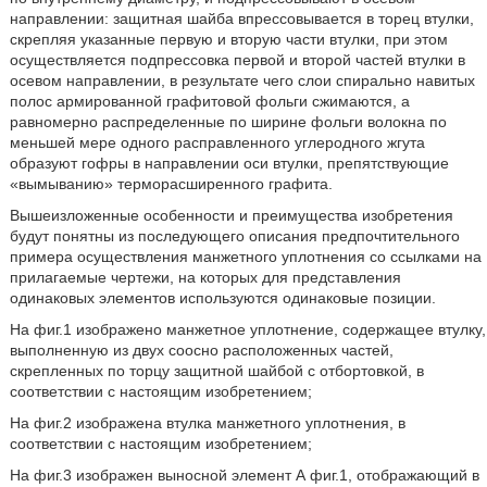
направлении: защитная шайба впрессовывается в торец втулки,
скрепляя указанные первую и вторую части втулки, при этом
осуществляется подпрессовка первой и второй частей втулки в
осевом направлении, в результате чего слои спирально навитых
полос армированной графитовой фольги сжимаются, а
равномерно распределенные по ширине фольги волокна по
меньшей мере одного расправленного углеродного жгута
образуют гофры в направлении оси втулки, препятствующие
«вымыванию» терморасширенного графита.
Вышеизложенные особенности и преимущества изобретения
будут понятны из последующего описания предпочтительного
примера осуществления манжетного уплотнения со ссылками на
прилагаемые чертежи, на которых для представления
одинаковых элементов используются одинаковые позиции.
На фиг.1 изображено манжетное уплотнение, содержащее втулку,
выполненную из двух соосно расположенных частей,
скрепленных по торцу защитной шайбой с отбортовкой, в
соответствии с настоящим изобретением;
На фиг.2 изображена втулка манжетного уплотнения, в
соответствии с настоящим изобретением;
На фиг.3 изображен выносной элемент А фиг.1, отображающий в