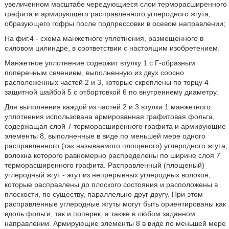
увеличенном масштабе чередующиеся слои терморасширенного
графита и армирующего расправленного углеродного жгута,
образующего гофры после подпрессовки в осевом направлении;
На фиг.4 - схема манжетного уплотнения, размещенного в
силовом цилиндре, в соответствии с настоящим изобретением.
Манжетное уплотнение содержит втулку 1 с Г-образным
поперечным сечением, выполненную из двух соосно
расположенных частей 2 и 3, которые скреплены по торцу 4
защитной шайбой 5 с отбортовкой 6 по внутреннему диаметру.
Для выполнения каждой из частей 2 и 3 втулки 1 манжетного
уплотнения использована армированная графитовая фольга,
содержащая слой 7 терморасширенного графита и армирующие
элементы 8, выполненные в виде по меньшей мере одного
расправленного (так называемого площеного) углеродного жгута,
волокна которого равномерно распределены по ширине слоя 7
терморасширенного графита. Расправленный (площеный)
углеродный жгут - жгут из непрерывных углеродных волокон,
которые расправлены до плоского состояния и расположены в
плоскости, по существу, параллельно друг другу. При этом
расправленные углеродные жгуты могут быть ориентированы как
вдоль фольги, так и поперек, а также в любом заданном
направлении. Армирующие элементы 8 в виде по меньшей мере