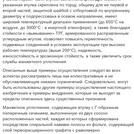
указанная втулка скреплена по торцу, общему для ее первой и
второй частей, защитной шайбой с отбортовкой по внутреннему
диаметру и подпрессована в осевом направлении, имеет
широкий температурный диапазон применения (до 650°C на
воздухе, до 3000°C - в инертной атмосфере), а также благодаря
стойкости к «вымыванию» ТРГ, армированного расправленным
углеродным жгутом, позволяет повысить герметичность
подвижных соединений в условиях эксплуатации при высоких
рабочих температурах (выше 200°C), надежность,
износостойкость и эрозионную стойкость, а также увеличить срок
службы манжетного уплотнения.
Описанные выше примеры осуществления следует во всех
аспектах рассматривать лишь как иллюстративные и не
обуславливающие никаких ограничений. Следовательно, могут
быть использованы другие примеры осуществления настоящего
изобретения и примеры внедрения, которые не выходят за
пределы описанных здесь существенных признаков.
Манжетное уплотнение, содержащее втулку с Г-образным
поперечным сечением, выполненную из двух соосно
расположенных частей, каждая из которых сформирована
посредством спиральной навивки полосы из фольги, содержащей
слой терморасширенного графита с равномерно