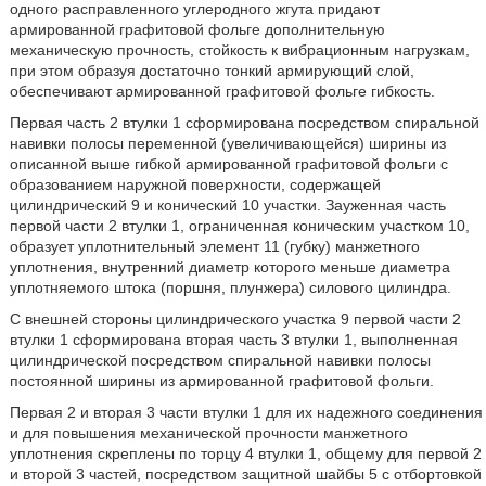
одного расправленного углеродного жгута придают
армированной графитовой фольге дополнительную
механическую прочность, стойкость к вибрационным нагрузкам,
при этом образуя достаточно тонкий армирующий слой,
обеспечивают армированной графитовой фольге гибкость.
Первая часть 2 втулки 1 сформирована посредством спиральной
навивки полосы переменной (увеличивающейся) ширины из
описанной выше гибкой армированной графитовой фольги с
образованием наружной поверхности, содержащей
цилиндрический 9 и конический 10 участки. Зауженная часть
первой части 2 втулки 1, ограниченная коническим участком 10,
образует уплотнительный элемент 11 (губку) манжетного
уплотнения, внутренний диаметр которого меньше диаметра
уплотняемого штока (поршня, плунжера) силового цилиндра.
С внешней стороны цилиндрического участка 9 первой части 2
втулки 1 сформирована вторая часть 3 втулки 1, выполненная
цилиндрической посредством спиральной навивки полосы
постоянной ширины из армированной графитовой фольги.
Первая 2 и вторая 3 части втулки 1 для их надежного соединения
и для повышения механической прочности манжетного
уплотнения скреплены по торцу 4 втулки 1, общему для первой 2
и второй 3 частей, посредством защитной шайбы 5 с отбортовкой