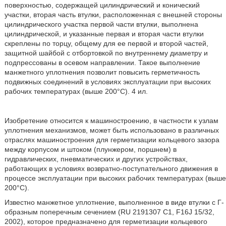
поверхностью, содержащей цилиндрический и конический
участки, вторая часть втулки, расположенная с внешней стороны
цилиндрического участка первой части втулки, выполнена
цилиндрической, и указанные первая и вторая части втулки
скреплены по торцу, общему для ее первой и второй частей,
защитной шайбой с отбортовкой по внутреннему диаметру и
подпрессованы в осевом направлении. Такое выполнение
манжетного уплотнения позволит повысить герметичность
подвижных соединений в условиях эксплуатации при высоких
рабочих температурах (выше 200°C). 4 ил.
Изобретение относится к машиностроению, в частности к узлам
уплотнения механизмов, может быть использовано в различных
отраслях машиностроения для герметизации кольцевого зазора
между корпусом и штоком (плунжером, поршнем) в
гидравлических, пневматических и других устройствах,
работающих в условиях возвратно-поступательного движения в
процессе эксплуатации при высоких рабочих температурах (выше
200°C).
Известно манжетное уплотнение, выполненное в виде втулки с Г-
образным поперечным сечением (RU 2191307 C1, F16J 15/32,
2002), которое предназначено для герметизации кольцевого