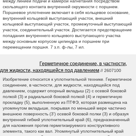
между линией подачи и камерой нагнетания посредством
скользящего контакта внутренней окружности с поршнем.
Поршневое уплотнение включает в себя кольцевое основание,
внутренний кольцевой выступающий участок, внешний
кольцевой выступающий участок, промежуточный выступающий
участок, соединительный участок. Достигается предотвращение
попадания внутреннего кольцевого выступающего участка
между основным корпусом цилиндра и поршнем при
перемещении поршня. 7 з.п. ф-лы, 7 ил.
Герметичное соединение, в частности,
для жидкости, находящейся под давлением
// 2607100
Изобретение относится к уплотнительной технике. Герметичное
соединение, в частности, для жидкости, находящейся под
давлением, содержит опорный вкладыш (2) с осевой боковой
полкой (3) и радиальной боковой полкой (4) и герметичную
прокладку (5), выполненную из ПТФЭ, которая размещена на
упомянутом вкладыше, покрывая по меньшей мере частично
внешнюю поверхность (3') осевой боковой полки (3) и образуя
внутренний гибкий уплотнительный край (6), предназначенный
для наложения против герметизируемого конструктивного
элемента, такого как вал. Упомянутый уплотнительный край