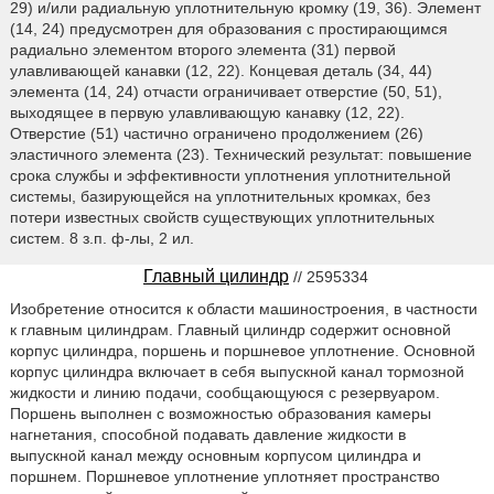
29) и/или радиальную уплотнительную кромку (19, 36). Элемент
(14, 24) предусмотрен для образования с простирающимся
радиально элементом второго элемента (31) первой
улавливающей канавки (12, 22). Концевая деталь (34, 44)
элемента (14, 24) отчасти ограничивает отверстие (50, 51),
выходящее в первую улавливающую канавку (12, 22).
Отверстие (51) частично ограничено продолжением (26)
эластичного элемента (23). Технический результат: повышение
срока службы и эффективности уплотнения уплотнительной
системы, базирующейся на уплотнительных кромках, без
потери известных свойств существующих уплотнительных
систем. 8 з.п. ф-лы, 2 ил.
Главный цилиндр
// 2595334
Изобретение относится к области машиностроения, в частности
к главным цилиндрам. Главный цилиндр содержит основной
корпус цилиндра, поршень и поршневое уплотнение. Основной
корпус цилиндра включает в себя выпускной канал тормозной
жидкости и линию подачи, сообщающуюся с резервуаром.
Поршень выполнен с возможностью образования камеры
нагнетания, способной подавать давление жидкости в
выпускной канал между основным корпусом цилиндра и
поршнем. Поршневое уплотнение уплотняет пространство