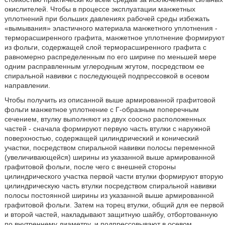
окислителей. Чтобы в процессе эксплуатации манжетных
уплотнений при больших давлениях рабочей среды избежать
«вымывания» эластичного материала манжетного уплотнения -
терморасширенного графита, манжетное уплотнение формируют
из фольги, содержащей слой терморасширенного графита с
равномерно распределенным по его ширине по меньшей мере
одним расправленным углеродным жгутом, посредством ее
спиральной навивки с последующей подпрессовкой в осевом
направлении.
Чтобы получить из описанной выше армированной графитовой
фольги манжетное уплотнение с Г-образным поперечным
сечением, втулку выполняют из двух соосно расположенных
частей - сначала формируют первую часть втулки с наружной
поверхностью, содержащей цилиндрический и конический
участки, посредством спиральной навивки полосы переменной
(увеличивающейся) ширины из указанной выше армированной
графитовой фольги, после чего с внешней стороны
цилиндрического участка первой части втулки формируют вторую
цилиндрическую часть втулки посредством спиральной навивки
полосы постоянной ширины из указанной выше армированной
графитовой фольги. Затем на торец втулки, общий для ее первой
и второй частей, накладывают защитную шайбу, отбортованную
по внутреннему диаметру, и подпрессовывают в осевом