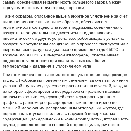
самым обеспечивая герметичность кольцевого зазора между
корпусом и штоком (плунжером, поршнем).
Таким образом, описанное выше манжетное уплотнение за счет
выполнения описанным выше образом, обеспечивает
герметичность кольцевого зазора в подвижных соединениях с
возвратно-поступательным движением в гидравлических,
пневматических и других устройствах, работающих в условиях
возвратно-поступательного движения в процессе эксплуатации в
широком температурном диапазоне применения (до 650°C на
воздухе, до 3000°C - в инертной атмосфере), обеспечивает
надежность уплотнения при значительных колебаниях
температуры и давления в уплотняемом узле.
При этом описанное выше манжетное уплотнение, содержащее
втулку с Г-образным поперечным сечением, за счет выполнения
указанной втулки из двух соосно расположенных частей, каждая
из которых сформирована посредством спиральной навивки
полосы из фольги, содержащей слой терморасширенного
графита с равномерно распределенным по его ширине по
меньшей мере одним расправленным углеродным жгутом, где
первая часть втулки выполнена с наружной поверхностью,
содержащей цилиндрический и конический участки, вторая часть
втулки, расположенная с внешней стороны цилиндрического
участка первой части втулки, выполнена цилиндрической, и