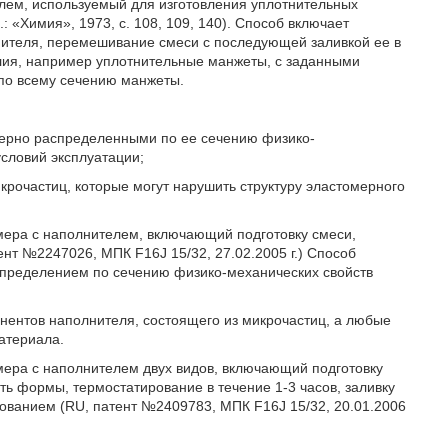
елем, используемый для изготовления уплотнительных
: «Химия», 1973, с. 108, 109, 140). Способ включает
нителя, перемешивание смеси с последующей заливкой ее в
елия, например уплотнительные манжеты, с заданными
по всему сечению манжеты.
мерно распределенными по ее сечению физико-
словий эксплуатации;
икрочастиц, которые могут нарушить структуру эластомерного
мера с наполнителем, включающий подготовку смеси,
нт №2247026, МПК F16J 15/32, 27.02.2005 г.) Способ
спределением по сечению физико-механических свойств
онентов наполнителя, состоящего из микрочастиц, а любые
атериала.
мера с наполнителем двух видов, включающий подготовку
ть формы, термостатирование в течение 1-3 часов, заливку
ванием (RU, патент №2409783, МПК F16J 15/32, 20.01.2006