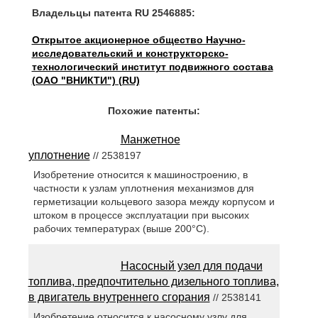
Владельцы патента RU 2546885:
Открытое акционерное общество Научно-
исследовательский и конструкторско-
технологический институт подвижного состава
(ОАО "ВНИКТИ") (RU)
Похожие патенты:
Манжетное
уплотнение
// 2538197
Изобретение относится к машиностроению, в
частности к узлам уплотнения механизмов для
герметизации кольцевого зазора между корпусом и
штоком в процессе эксплуатации при высоких
рабочих температурах (выше 200°C).
Насосный узел для подачи
топлива, предпочтительно дизельного топлива,
в двигатель внутреннего сгорания
// 2538141
Изобретение относится к насосному узлу для