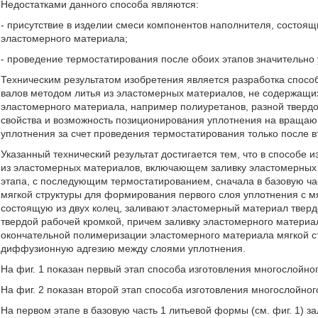
Недостатками данного способа являются:
- присутствие в изделии смеси компонентов наполнителя, состоящи
эластомерного материала;
- проведение термостатирования после обоих этапов значительно
Техническим результатом изобретения является разработка спос
валов методом литья из эластомерных материалов, не содержащи
эластомерного материала, например полиуретанов, разной тверд
свойства и возможность позиционирования уплотнения на вращаю
уплотнения за счет проведения термостатирования только после в
Указанный технический результат достигается тем, что в способ
из эластомерных материалов, включающем заливку эластомерных
этапа, с последующим термостатированием, сначала в базовую ч
мягкой структуры для формирования первого слоя уплотнения с мя
состоящую из двух колец, заливают эластомерный материал тверд
твердой рабочей кромкой, причем заливку эластомерного материа
окончательной полимеризации эластомерного материала мягкой ст
диффузионную адгезию между слоями уплотнения.
На фиг. 1 показан первый этап способа изготовления многослойно
На фиг. 2 показан второй этап способа изготовления многослойног
На первом этапе в базовую часть 1 литьевой формы (см. фиг. 1) 