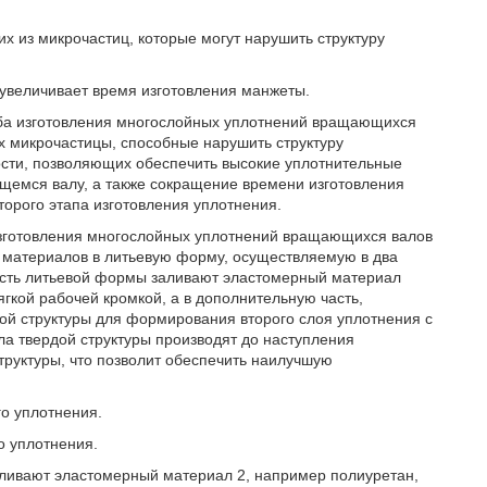
х из микрочастиц, которые могут нарушить структуру
 увеличивает время изготовления манжеты.
оба изготовления многослойных уплотнений вращающихся
х микрочастицы, способные нарушить структуру
ости, позволяющих обеспечить высокие уплотнительные
щемся валу, а также сокращение времени изготовления
торого этапа изготовления уплотнения.
е изготовления многослойных уплотнений вращающихся валов
 материалов в литьевую форму, осуществляемую в два
асть литьевой формы заливают эластомерный материал
гкой рабочей кромкой, а в дополнительную часть,
ой структуры для формирования второго слоя уплотнения с
ла твердой структуры производят до наступления
руктуры, что позволит обеспечить наилучшую
го уплотнения.
о уплотнения.
заливают эластомерный материал 2, например полиуретан,