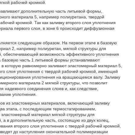
ягкой рабочей кромкой.
танавливают дополнительную часть литьевой формы,
ерного материала 5, например полиуретана, твердой
абочей кромкой. Так как заливку второго слоя уплотнения
риала первого слоя, в зоне 6 происходит диффузионная
лняется следующим образом. На первом этапе в базовую
риал 2, например полиуретан, мягкой структуры для
ой, обеспечивающей возможность эффективного уплотнения
а базовую часть 1 литьевой формы устанавливают
, в которую равномерно заливают эластомерный материал 5,
ого слоя уплотнения с твердой рабочей кромкой, имеющей
иционирования уплотнения на вращающемся валу. Заливку
мерного материала 2 мягкой структуры, что позволит
 надежного соединения слоев и, как следствие,
вание уплотнения.
ов из эластомерных материалов, включающий заливку
ва этапа, с последующим термостатированием,
 эластомерный материал мягкой структуры для
 а в дополнительную часть, состоящую из двух колец,
ания второго слоя уплотнения с твердой рабочей кромкой,
зводят до наступления окончательной полимеризации