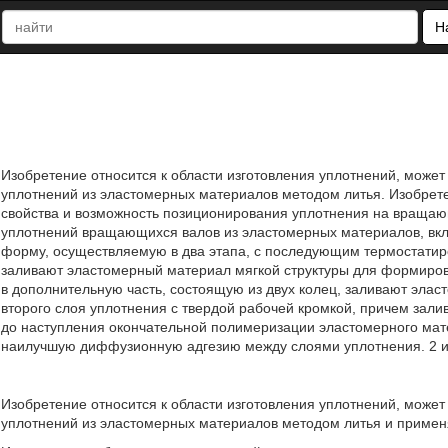
Н
Изобретение относится к области изготовления уплотнений, може
уплотнений из эластомерных материалов методом литья. Изобрет
свойства и возможность позиционирования уплотнения на вращаю
уплотнений вращающихся валов из эластомерных материалов, вк
форму, осуществляемую в два этапа, с последующим термостатир
заливают эластомерный материал мягкой структуры для формирова
в дополнительную часть, состоящую из двух колец, заливают эла
второго слоя уплотнения с твердой рабочей кромкой, причем зали
до наступления окончательной полимеризации эластомерного мате
наилучшую диффузионную адгезию между слоями уплотнения. 2 и
Изобретение относится к области изготовления уплотнений, може
уплотнений из эластомерных материалов методом литья и приме