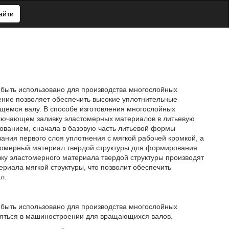
айти
т быть использовано для производства многослойных
ение позволяет обеспечить высокие уплотнительные
щемся валу. В способе изготовления многослойных
лючающем заливку эластомерных материалов в литьевую
ованием, сначала в базовую часть литьевой формы
ния первого слоя уплотнения с мягкой рабочей кромкой, а
стомерный материал твердой структуры для формирования
вку эластомерного материала твердой структуры производят
риала мягкой структуры, что позволит обеспечить
л.
т быть использовано для производства многослойных
няться в машиностроении для вращающихся валов.