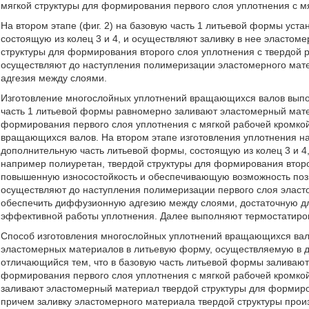
мягкой структуры для формирования первого слоя уплотнения с м
На втором этапе (фиг. 2) на базовую часть 1 литьевой формы ус
состоящую из колец 3 и 4, и осуществляют заливку в нее эластом
структуры для формирования второго слоя уплотнения с твердой р
осуществляют до наступления полимеризации эластомерного мате
адгезия между слоями.
Изготовление многослойных уплотнений вращающихся валов выпо
часть 1 литьевой формы равномерно заливают эластомерный мате
формирования первого слоя уплотнения с мягкой рабочей кромк
вращающихся валов. На втором этапе изготовления уплотнения н
дополнительную часть литьевой формы, состоящую из колец 3 и 4
например полиуретан, твердой структуры для формирования втор
повышенную износостойкость и обеспечивающую возможность поз
осуществляют до наступления полимеризации первого слоя эласто
обеспечить диффузионную адгезию между слоями, достаточную для
эффективной работы уплотнения. Далее выполняют термостатиро
Способ изготовления многослойных уплотнений вращающихся вал
эластомерных материалов в литьевую форму, осуществляемую в д
отличающийся тем, что в базовую часть литьевой формы заливают
формирования первого слоя уплотнения с мягкой рабочей кромкой,
заливают эластомерный материал твердой структуры для формиров
причем заливку эластомерного материала твердой структуры прои