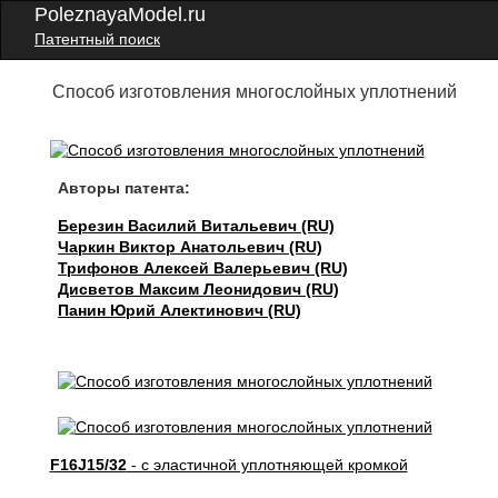
PoleznayaModel.ru
Патентный поиск
Способ изготовления многослойных уплотнений
Авторы патента:
Березин Василий Витальевич (RU)
Чаркин Виктор Анатольевич (RU)
Трифонов Алексей Валерьевич (RU)
Дисветов Максим Леонидович (RU)
Панин Юрий Алектинович (RU)
F16J15/32
- с эластичной уплотняющей кромкой