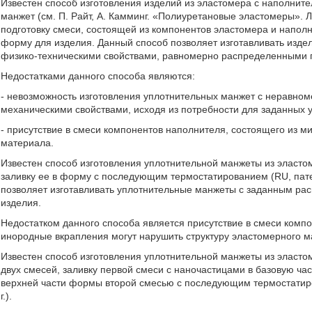
Известен способ изготовления изделий из эластомера с наполнит
манжет (см. П. Райт, А. Камминг. «Полиуретановые эластомеры». Л.
подготовку смеси, состоящей из компонентов эластомера и напол
форму для изделия. Данный способ позволяет изготавливать изд
физико-техническими свойствами, равномерно распределенными 
Недостатками данного способа являются:
- невозможность изготовления уплотнительных манжет с неравно
механическими свойствами, исходя из потребности для заданных у
- присутствие в смеси компонентов наполнителя, состоящего из м
материала.
Известен способ изготовления уплотнительной манжеты из эласто
заливку ее в форму с последующим термостатированием (RU, пате
позволяет изготавливать уплотнительные манжеты с заданным ра
изделия.
Недостатком данного способа является присутствие в смеси комп
инородные вкрапления могут нарушить структуру эластомерного м
Известен способ изготовления уплотнительной манжеты из эласто
двух смесей, заливку первой смеси с наночастицами в базовую час
верхней части формы второй смесью с последующим термостатиро
г.).