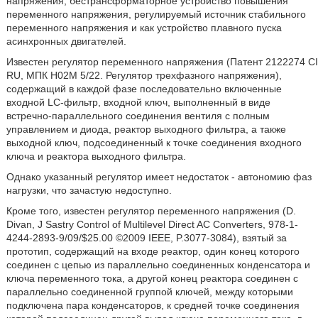
напряжения, бестрансформаторное устройство повышения
переменного напряжения, регулируемый источник стабильного
переменного напряжения и как устройство плавного пуска
асинхронных двигателей.
Известен регулятор переменного напряжения (Патент 2122274 CI
RU, МПК Н02М 5/22. Регулятор трехфазного напряжения),
содержащий в каждой фазе последовательно включенные
входной LC-фильтр, входной ключ, выполненный в виде
встречно-параллельного соединения вентиля с полным
управлением и диода, реактор выходного фильтра, а также
выходной ключ, подсоединенный к точке соединения входного
ключа и реактора выходного фильтра.
Однако указанный регулятор имеет недостаток - автономию фаз
нагрузки, что зачастую недоступно.
Кроме того, известен регулятор переменного напряжения (D.
Divan, J Sastry Control of Multilevel Direct AC Converters, 978-1-
4244-2893-9/09/$25.00 ©2009 IEEE, P.3077-3084), взятый за
прототип, содержащий на входе реактор, один конец которого
соединен с цепью из параллельно соединенных конденсатора и
ключа переменного тока, а другой конец реактора соединен с
параллельно соединенной группой ключей, между которыми
подключена пара конденсаторов, к средней точке соединения