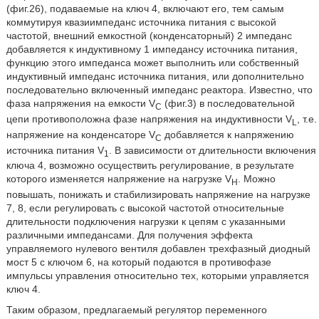
(фиг.26), подаваемые на ключ 4, включают его, тем самым
коммутируя квазиимпеданс источника питания с высокой
частотой, внешний емкостной (конденсаторный) 2 импеданс
добавляется к индуктивному 1 импедансу источника питания,
функцию этого импеданса может выполнить или собственный
индуктивный импеданс источника питания, или дополнительно
последовательно включенный импеданс реактора. Известно, что
фаза напряжения на емкости V
(фиг.3) в последовательной
C
цепи противоположна фазе напряжения на индуктивности V
, т.е.
L
напряжение на конденсаторе V
добавляется к напряжению
C
источника питания V
. В зависимости от длительности включения
1
ключа 4, возможно осуществить регулирование, в результате
которого изменяется напряжение на нагрузке V
. Можно
H
повышать, понижать и стабилизировать напряжение на нагрузке
7, 8, если регулировать с высокой частотой относительные
длительности подключения нагрузки к цепям с указанными
различными импедансами. Для получения эффекта
управляемого нулевого вентиля добавлен трехфазный диодный
мост 5 с ключом 6, на который подаются в противофазе
импульсы управления относительно тех, которыми управляется
ключ 4.
Таким образом, предлагаемый регулятор переменного