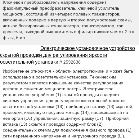
Ключевой преобразователь напряжения содержит
фазоимпульсный преобразователь, ключевой усилитель
мощности, состоящий из четырех полевых транзисторов,
включенных попарно в первую и вторую полумостовые схемы,
четыре блокировочных конденсатора, трансформатор, три
дросселя, выходной выпрямитель и фильтр нижних частот. 2 з.п.
ф-лы, 6 ил.
Электрическое установочное устройство
скрытой проводки для регулирования яркости
осветительной установки
// 2592638
Изобретение относится к области электротехники и может быть
использовано в осветительной установке. Техническим
результатом является повышение качества регулирования
яркости и снижение мощности потерь. Электрическое
установочное устройство (1) скрытой проводки содержит
систему управления для регулировки желательной яркости
осветительной установки (18), приборную вставку (13) скрытой
проводки, имеющую несущее кольцо (14), насаживаемый на
нее орган (16) управления, защитную рамку (17). Приборная
вставка (13) скрытой проводки содержит блок (2)
соединительных клемм для подключения фазного провода (L)
сети переменного напряжения и нагрузочного провода (L'),