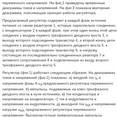
переменного напряжения. На фиг.2 приведены временные
диаграммы токов и напряжений. На фиг.3 показана векторная
диаграмма, поясняющая принцип работы регулятора.
Предлагаемый регулятор содержит в каждой фазе источник
питания со своим реактором 1, которые параллельно соединены
с конденсатором 2 в каждой фазе, при этом один конец этой цепи
соединен с входом первого трехфазного диодного моста 3, к
выходу которого подсоединен транзистор 4, а второй конец цепи
соединен с входом второго трехфазного диодного моста 5, к
выходу которого подсоединен транзистор 6, и нагрузку,
состоящую из последовательно соединенных реактора 7 и
активного сопротивления 8 и подключенную ко входу второго
трехфазного диодного моста 5.
Регулятор (фиг.1) работает следующим образом. На диаграммах
токов и напряжений (фиг.2) показаны: а) входной ток i
и
A
напряжение фазы A u
предлагаемого регулятора переменного
A
напряжения, б) импульсы, подаваемые на ключ трехфазного
диодного моста в нуле источника, в) ток конденсатора и
напряжение на конденсаторе, г) ток в индуктивности и
напряжение на индуктивности, д) выходной ток i
и напряжение
HA
нагрузки u
предлагаемого регулятора переменного
HA
напряжения. Высокочастотные прямоугольные импульсы