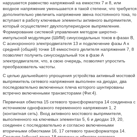
нарушается равенство напряжений на емкостях 7 и 8, или
входное напряжение уменьшается в такой степени, что требуется
дополнительно увеличить напряжение звена постоянного тока, то
вступают в работу ключевые элементы активного выпрямителя,
который осуществляет двухполупериодное выпрямление.
Формирование системой управления методом широтно-
импульсной модуляции (ШИМ) синусоидальных токов в фазах В,
С асинхронного электродвигателя 13 и подключение фазы А к
средней (общей) точке 18 емкостного делителя напряжения 7, 8
позволяет получить синусоидальный ток в фазе А
электродвигателя, что, в свою очередь, позволяет упростить
преобразователь частоты.
С целью дальнейшего упрощения устройства активный мостовой
выпрямитель сетевого напряжения выполнен на диодах, два
последовательно включенных плеча которого шунтированы
встречно включенными транзисторами (Фиг.4).
Первичная обмотка 15 сетевого трансформатора 14 соединена с
источником однофазного переменного напряжения 1, 2
(контактная сеть). Вход активного мостового выпрямителя,
выполненного на ключевых элементах 5, 6 и диодах 19, 20,
соединен с последовательно и согласно включенными
вторичными обмотками 16, 17 сетевого трансформатора 14.
Средняя (общая) точка 18 вторичных обмоток сетевого