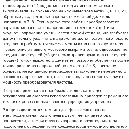
Однофазное переменное напряжение через сетевой
трансформатор 14 подается на вход активного мостового
выпрямителя, выполненного на ключевых элементах 5, 6, 19, 20,
обратные диоды которых заряжают емкостной делитель
напряжения 7, 8. Если в результате работы преобразователя
нарушается равенство напряжений на емкостях 7 и 8, или
входное напряжение уменьшается в такой степени, что требуется
дополнительно увеличить напряжение звена постоянного тока, то
вступают в работу ключевые элементы активного выпрямителя.
Применение активного мостового выпрямителя и, одновременно,
соединение средней (общей) точки трансформатора со средней
(общей) точкой емкостного делителя позволяет обеспечить более
точное равенство напряжений на емкостях 7 и 8, поскольку
осуществляется двухполупериодное выпрямление переменного
сетевого напряжения, что, в свою очередь, позволяет увеличить
мощность преобразователя частоты.
В случае применения преобразователя частоты для
регулирования скорости вспомогательных приводов переменного
тока электровоза целью является упрощение устройства.
Эта цель достигается тем, что две фазы асинхронного
электродвигателя подключены к двум плечам инвертора
напряжения, а третья фаза асинхронного электродвигателя
подключена к средней точке конденсаторов емкостного делителя