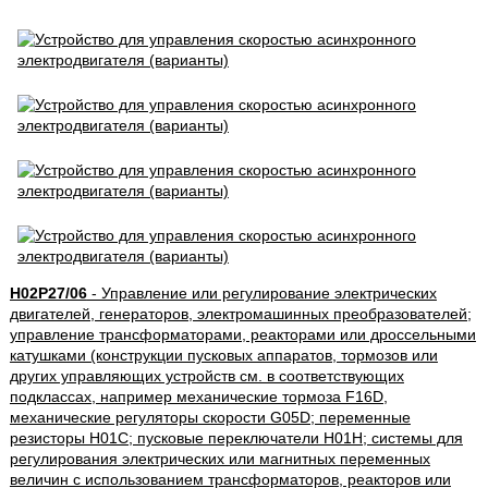
H02P27/06
- Управление или регулирование электрических
двигателей, генераторов, электромашинных преобразователей;
управление трансформаторами, реакторами или дроссельными
катушками (конструкции пусковых аппаратов, тормозов или
других управляющих устройств см. в соответствующих
подклассах, например механические тормоза F16D,
механические регуляторы скорости G05D; переменные
резисторы H01C; пусковые переключатели H01H; системы для
регулирования электрических или магнитных переменных
величин с использованием трансформаторов, реакторов или