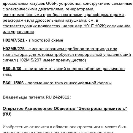
дроссельных катушек G05F; устройства, конструктивно связанные
с электрическими двигателями, генераторами,
электромашинными преобразователями, трансформаторами,
реакторами или дроссельными катушками, см. в
соответствующих подклассах, например H01F,H02K; соединение
или управление
H02M7/521
- в мостовой схеме
H02M5/275
- с использованием приборов типа триода или
транзистора, для которых требуется непрерывный управляющий
сигнал (H02M 5/297 имеет преимущество)
B60L9/30
- с питанием от линий энергоснабжения различного
типа
B60L15/06
- переменного тока синусоидальной формы
Владельцы патента RU 2424612:
Открытое Акционерное Общество "Электровыпрямитель"
(RU)
Изобретение относится к области электротехники и может быть
использовано в приводах электровозов с асинхронными