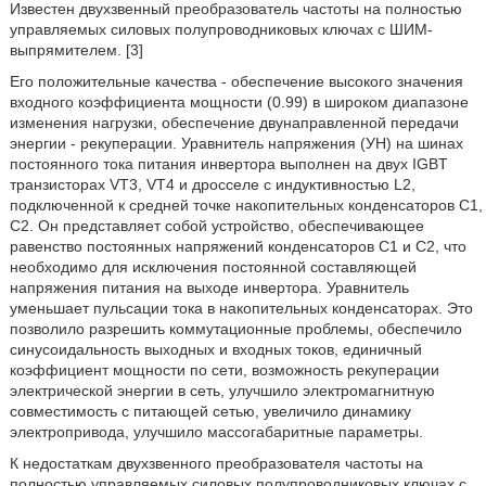
Известен двухзвенный преобразователь частоты на полностью
управляемых силовых полупроводниковых ключах с ШИМ-
выпрямителем. [3]
Его положительные качества - обеспечение высокого значения
входного коэффициента мощности (0.99) в широком диапазоне
изменения нагрузки, обеспечение двунаправленной передачи
энергии - рекуперации. Уравнитель напряжения (УН) на шинах
постоянного тока питания инвертора выполнен на двух IGBT
транзисторах VT3, VT4 и дросселе с индуктивностью L2,
подключенной к средней точке накопительных конденсаторов C1,
C2. Он представляет собой устройство, обеспечивающее
равенство постоянных напряжений конденсаторов С1 и С2, что
необходимо для исключения постоянной составляющей
напряжения питания на выходе инвертора. Уравнитель
уменьшает пульсации тока в накопительных конденсаторах. Это
позволило разрешить коммутационные проблемы, обеспечило
синусоидальность выходных и входных токов, единичный
коэффициент мощности по сети, возможность рекуперации
электрической энергии в сеть, улучшило электромагнитную
совместимость с питающей сетью, увеличило динамику
электропривода, улучшило массогабаритные параметры.
К недостаткам двухзвенного преобразователя частоты на
полностью управляемых силовых полупроводниковых ключах с