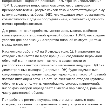
напряжения. Подобное решение, несмотря на использование
ТВМП, сохраняет недостатки классических статических
преобразователей - разрыв кривой тока и соответствующие ему
коммутационные выбросы ЭДС, что ухудшает электромагнитную
совместимость с другим оборудованием, и снижает надежность
самого преобразователя.
Для решения этой проблемы можно использовать свойство
симметричности вторичной круговой обмотки ТВМП, что создает
условия для реализации алгоритма плавной коммутации тока
между вентилями.
Рассмотрим работу КО на 8 отводов (фиг. 1). Напряжение на
отводах изменяется по мере вращении созданного первичной
обмоткой магнитного поля, так что, в зависимости от
расположения вектора суммарной магнитной индукции, ЭДС на
диаметральных выводах (например, DH) будет подчиняться
синусоидальному закону, проходя через ноль с частотой, равной
частоте питающей сети. То есть за счет числа отводов круговой
обмотки можно получить многофазную систему напряжений,
число фаз которой определяется числом пар отводов, равным
числу диагоналей обмотки.
При работе в режиме неуправляемого выпрямителя пары
отводов, составляющих диагональ, коммутируются в моменты