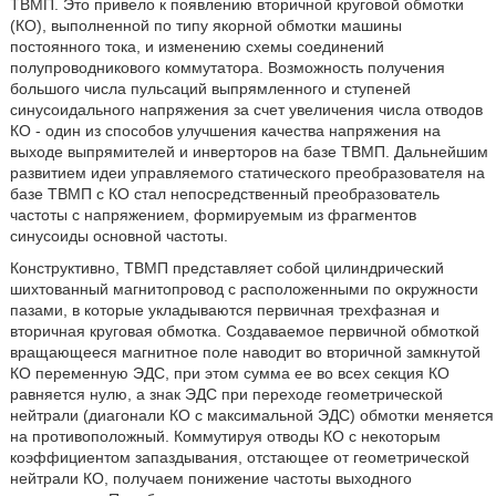
ТВМП. Это привело к появлению вторичной круговой обмотки
(КО), выполненной по типу якорной обмотки машины
постоянного тока, и изменению схемы соединений
полупроводникового коммутатора. Возможность получения
большого числа пульсаций выпрямленного и ступеней
синусоидального напряжения за счет увеличения числа отводов
КО - один из способов улучшения качества напряжения на
выходе выпрямителей и инверторов на базе ТВМП. Дальнейшим
развитием идеи управляемого статического преобразователя на
базе ТВМП с КО стал непосредственный преобразователь
частоты с напряжением, формируемым из фрагментов
синусоиды основной частоты.
Конструктивно, ТВМП представляет собой цилиндрический
шихтованный магнитопровод с расположенными по окружности
пазами, в которые укладываются первичная трехфазная и
вторичная круговая обмотка. Создаваемое первичной обмоткой
вращающееся магнитное поле наводит во вторичной замкнутой
КО переменную ЭДС, при этом сумма ее во всех секция КО
равняется нулю, а знак ЭДС при переходе геометрической
нейтрали (диагонали КО с максимальной ЭДС) обмотки меняется
на противоположный. Коммутируя отводы КО с некоторым
коэффициентом запаздывания, отстающее от геометрической
нейтрали КО, получаем понижение частоты выходного