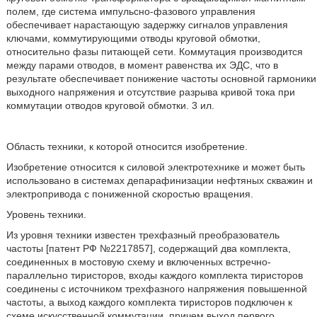
полем, где система импульсно-фазового управления
обеспечивает нарастающую задержку сигналов управления
ключами, коммутирующими отводы круговой обмотки,
относительно фазы питающей сети. Коммутация производится
между парами отводов, в момент равенства их ЭДС, что в
результате обеспечивает понижение частоты основной гармоники
выходного напряжения и отсутствие разрыва кривой тока при
коммутации отводов круговой обмотки. 3 ил.
Область техники, к которой относится изобретение.
Изобретение относится к силовой электротехнике и может быть
использовано в системах депарафинизации нефтяных скважин и
электропривода с пониженной скоростью вращения.
Уровень техники.
Из уровня техники известен трехфазный преобразователь
частоты [патент РФ №2217857], содержащий два комплекта,
соединенных в мостовую схему и включенных встречно-
параллельно тиристоров, входы каждого комплекта тиристоров
соединены с источником трехфазного напряжения повышенной
частоты, а выход каждого комплекта тиристоров подключен к
схеме искусственной коммутации, причем выход первого