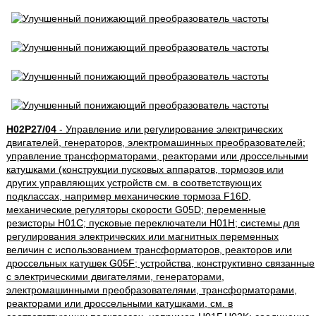
H02P27/04
- Управление или регулирование электрических
двигателей, генераторов, электромашинных преобразователей;
управление трансформаторами, реакторами или дроссельными
катушками (конструкции пусковых аппаратов, тормозов или
других управляющих устройств см. в соответствующих
подклассах, например механические тормоза F16D,
механические регуляторы скорости G05D; переменные
резисторы H01C; пусковые переключатели H01H; системы для
регулирования электрических или магнитных переменных
величин с использованием трансформаторов, реакторов или
дроссельных катушек G05F; устройства, конструктивно связанные
с электрическими двигателями, генераторами,
электромашинными преобразователями, трансформаторами,
реакторами или дроссельными катушками, см. в