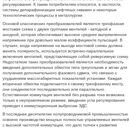
регулирования. К таким потребителям относятся, в частности,
системы депарафинизации нефтяных скважин и некоторые
технологические процессы в металлургии.
Основой классических преобразователей является трехфазная
мостовая схема с двумя группами вентилей - катодной и
анодной, которая обеспечивает высокое среднее выпрямленное
напряжение при довольно малом коэффициенте пульсаций. В
случаях, когда напряжение на выходе мостовой схемы должна
менять полярность, используется встречно-параллельное
включение вентилей, представляющее собой реверсивную схему.
Недостатком таких преобразователей является необходимость
введения дополнительных обмоток типа треугольник и зигзаг для
получения дополнительного фазового сдвига, что связано с
ухудшением массогабаритных показателей установки. Каждая
вторичная обмотка подключается к своему трехфазному мосту,
они соединяются последовательно или параллельно.
Естественная коммутация вентилей без разрыва тока возможна
только в неуправляемом режиме, введение угла регулирования
приводит к коммутационным выбросам ЭДС.
В последнее десятилетие полупроводниковой промышленностью
освоено производство мощных полностью управляемых вентилей
с высокой частотой коммутации, что дало толчок к развитию