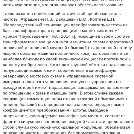
источника питания, что ограничивает область использования.
Также известен понижающий статический преобразователь
частоты [Атрашкевич П.В., Балашевич В.М., Коптяев Е.Н.
"Непосредственный понижающий преобразователь частоты на
базе трансформатора с вращающимся магнитным полем" -
журнал "Науковедение", №6, 2014 г.], имеющий в своем составе
трансформатор с вращающимся магнитным полем с трехфазной
первичной и вторичной круговой обмоткой (выполненной по типу
якорной обмотки машины постоянного тока), который является
наиболее близким по своей технической сущности прототипом к
данному изобретению. К отводам круговой обмотки подключены
полупроводниковые ключи, соединенные в многофазную
реверсивную мостовую схему и управляемые системой
импульсно-фазового управления, импульсы управления на
выходе которой имеют нарастающее запаздывание во времени
по отношению к фазе питающей сети. В этом случае каждая
следующая коммутация пары отводов круговой обмотки имеет
период, больший на определенное значение, определяемое
коэффициентом преобразования частоты. Выходное
напряжение, формируемое многофазным мостом, состоит из
фронтов синусоиды напряжения входной частоты и представляет
собой случай кусочно-синусоидальной модуляции, обеспечивая
понижение частоты напряжения без промежуточного звена