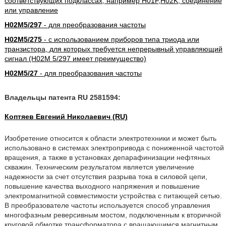
соответствующих подклассах, например H01F,H02K; соединение
или управление
H02M5/297
- для преобразования частоты
H02M5/275
- с использованием приборов типа триода или
транзистора, для которых требуется непрерывный управляющий
сигнал (H02M 5/297 имеет преимущество)
H02M5/27
- для преобразования частоты
Владельцы патента RU 2581594:
Коптяев Евгений Николаевич (RU)
Изобретение относится к области электротехники и может быть
использовано в системах электропривода с пониженной частотой
вращения, а также в установках депарафинизации нефтяных
скважин. Техническим результатом является увеличение
надежности за счет отсутствия разрыва тока в силовой цепи,
повышение качества выходного напряжения и повышение
электромагнитной совместимости устройства с питающей сетью.
В преобразователе частоты используется способ управления
многофазным реверсивным мостом, подключенным к вторичной
круговой обмотке трансформатора с вращающимся магнитным