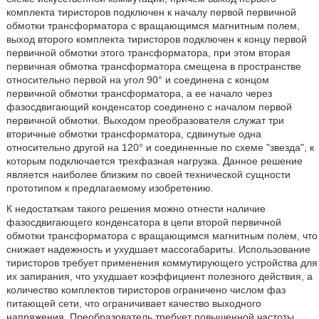
комплекта тиристоров подключен к началу первой первичной
обмотки трансформатора с вращающимся магнитным полем,
выход второго комплекта тиристоров подключен к концу первой
первичной обмотки этого трансформатора, при этом вторая
первичная обмотка трансформатора смещена в пространстве
относительно первой на угол 90° и соединена с концом
первичной обмотки трансформатора, а ее начало через
фазосдвигающий конденсатор соединено с началом первой
первичной обмотки. Выходом преобразователя служат три
вторичные обмотки трансформатора, сдвинутые одна
относительно другой на 120° и соединенные по схеме "звезда", к
которым подключается трехфазная нагрузка. Данное решение
является наиболее близким по своей технической сущности
прототипом к предлагаемому изобретению.
К недостаткам такого решения можно отнести наличие
фазосдвигающего конденсатора в цепи второй первичной
обмотки трансформатора с вращающимся магнитным полем, что
снижает надежность и ухудшает массогабариты. Использование
тиристоров требует применения коммутирующего устройства для
их запирания, что ухудшает коэффициент полезного действия, а
количество комплектов тиристоров ограничено числом фаз
питающей сети, что ограничивает качество выходного
напряжения. Преобразователь требует повышенной частоты