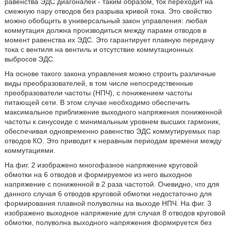
равенства ЭДС диагоналей - таким образом, ток переходит на
смежную пару отводов без разрыва кривой тока. Это свойство
можно обобщить в универсальный закон управления: любая
коммутация должна производиться между парами отводов в
момент равенства их ЭДС. Это гарантирует плавную передачу
тока с вентиля на вентиль и отсутствие коммутационных
выбросов ЭДС.
На основе такого закона управления можно строить различные
виды преобразователей, в том числе непосредственные
преобразователи частоты (НПЧ), с понижением частоты
питающей сети. В этом случае необходимо обеспечить
максимальное приближение выходного напряжения пониженной
частоты к синусоиде с минимальным уровнем высших гармоник,
обеспечивая одновременно равенство ЭДС коммутируемых пар
отводов КО. Это приводит к неравным периодам времени между
коммутациями.
На фиг. 2 изображено многофазное напряжение круговой
обмотки на 6 отводов и формируемое из него выходное
напряжение с пониженной в 2 раза частотой. Очевидно, что для
данного случая 6 отводов круговой обмотки недостаточно для
формирования плавной полуволны на выходе НПЧ. На фиг. 3
изображено выходное напряжение для случая 8 отводов круговой
обмотки, полуволна выходного напряжения формируется без