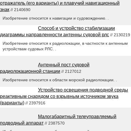
отражатель (его варианты) и плавучий навигационный
знак
// 2140690
Изобретение относится к навигации и судовождению. .
Способ и устройство стабилизации
диаграммы направленности антенны судовой рлс
// 2130219
Изобретение относится к радиолокации, в частности к антенным
устройствам судовых РЛС. .
Антенный пост судовой
радиолокационной станции
// 2127012
Изобретение относится к области морской радиолокации. .
Устройство освещения подводной среды
реактивным снарядом со взрывным источником звука
(варианты)
// 2397916
Малогабаритный телеуправляемый
подводный аппарат
// 2387570