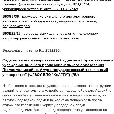
торпедах (для использования под водой H01Q 1/04;
убирающиеся петлевые антенны H01Q 7/02)
B63G8/38
- размещение визуального или электронного
наблюдательного оборудования, например перископов,
радиолокаторов
B63B22/18
- со средствами для управления положением,
например реактивные поверхности или связи
Владельцы патента RU 2532290:
Федеральное государственное бюджетное образовательное
учреждение высшего профессионального образования
"Комсомольский-на-Амуре государственный технический
университет" (ФГБОУ ВПО "КнАГТУ") (RU)
Изобретение относится к судостроению, а именно к конструкции
аварийно-спасательного устройства подводной лодки. Аварийно-
сигнальный буй устанавливается в шахте надстройки вгладь с
палубой подводной лодки и выносит на поверхность после
отдачи его крепления к корпусу подводной лодки
радиопередатчик. Антенна радиопередатчика установлена на