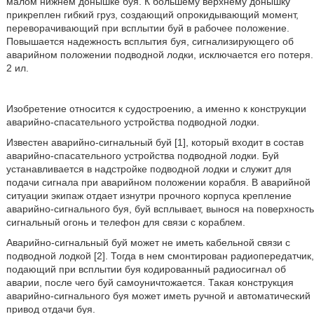
малом нижнем донышке буя. К большему верхнему донышку
прикреплен гибкий груз, создающий опрокидывающий момент,
переворачивающий при всплытии буй в рабочее положение.
Повышается надежность всплытия буя, сигнализирующего об
аварийном положении подводной лодки, исключается его потеря.
2 ил.
Изобретение относится к судостроению, а именно к конструкции
аварийно-спасательного устройства подводной лодки.
Известен аварийно-сигнальный буй [1], который входит в состав
аварийно-спасательного устройства подводной лодки. Буй
устанавливается в надстройке подводной лодки и служит для
подачи сигнала при аварийном положении корабля. В аварийной
ситуации экипаж отдает изнутри прочного корпуса крепление
аварийно-сигнального буя, буй всплывает, вынося на поверхность
сигнальный огонь и телефон для связи с кораблем.
Аварийно-сигнальный буй может не иметь кабельной связи с
подводной лодкой [2]. Тогда в нем смонтирован радиопередатчик,
подающий при всплытии буя кодированный радиосигнал об
аварии, после чего буй самоуничтожается. Такая конструкция
аварийно-сигнального буя может иметь ручной и автоматический
привод отдачи буя.