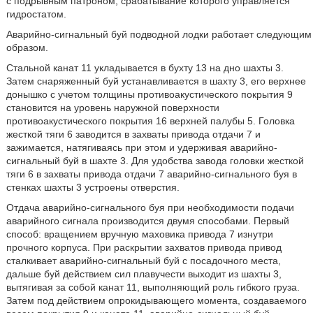
с подрывным патроном, срабатывание которого управляется
гидростатом.
Аварийно-сигнальный буй подводной лодки работает следующим
образом.
Стальной канат 11 укладывается в бухту 13 на дно шахты 3.
Затем снаряженный буй устанавливается в шахту 3, его верхнее
донышко с учетом толщины противоакустического покрытия 9
становится на уровень наружной поверхности
противоакустического покрытия 16 верхней палубы 5. Головка
жесткой тяги 6 заводится в захваты привода отдачи 7 и
зажимается, натягиваясь при этом и удерживая аварийно-
сигнальный буй в шахте 3. Для удобства завода головки жесткой
тяги 6 в захваты привода отдачи 7 аварийно-сигнального буя в
стенках шахты 3 устроены отверстия.
Отдача аварийно-сигнального буя при необходимости подачи
аварийного сигнала производится двумя способами. Первый
способ: вращением вручную маховика привода 7 изнутри
прочного корпуса. При раскрытии захватов привода привод
сталкивает аварийно-сигнальный буй с посадочного места,
дальше буй действием сил плавучести выходит из шахты 3,
вытягивая за собой канат 11, выполняющий роль гибкого груза.
Затем под действием опрокидывающего момента, создаваемого