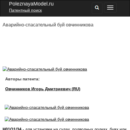
PoleznayaModel.ru
Патентный поиск
Аварийно-спасательный буй овчинникова
Авторы патента:
Овчинников Игорь Дмитриевич (RU)
H01Q1/34
- для установки на судах, подводных лодках, буях или