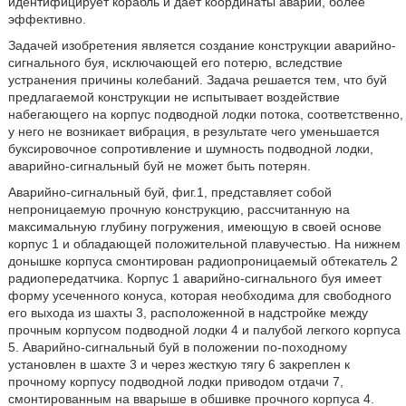
идентифицирует корабль и дает координаты аварии, более
эффективно.
Задачей изобретения является создание конструкции аварийно-
сигнального буя, исключающей его потерю, вследствие
устранения причины колебаний. Задача решается тем, что буй
предлагаемой конструкции не испытывает воздействие
набегающего на корпус подводной лодки потока, соответственно,
у него не возникает вибрация, в результате чего уменьшается
буксировочное сопротивление и шумность подводной лодки,
аварийно-сигнальный буй не может быть потерян.
Аварийно-сигнальный буй, фиг.1, представляет собой
непроницаемую прочную конструкцию, рассчитанную на
максимальную глубину погружения, имеющую в своей основе
корпус 1 и обладающей положительной плавучестью. На нижнем
донышке корпуса смонтирован радиопроницаемый обтекатель 2
радиопередатчика. Корпус 1 аварийно-сигнального буя имеет
форму усеченного конуса, которая необходима для свободного
его выхода из шахты 3, расположенной в надстройке между
прочным корпусом подводной лодки 4 и палубой легкого корпуса
5. Аварийно-сигнальный буй в положении по-походному
установлен в шахте 3 и через жесткую тягу 6 закреплен к
прочному корпусу подводной лодки приводом отдачи 7,
смонтированным на вварыше в обшивке прочного корпуса 4.