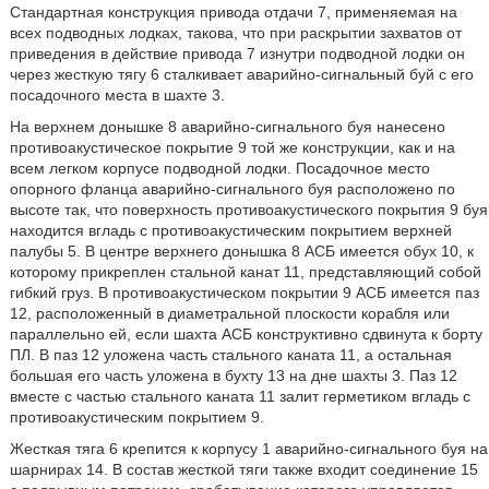
Стандартная конструкция привода отдачи 7, применяемая на
всех подводных лодках, такова, что при раскрытии захватов от
приведения в действие привода 7 изнутри подводной лодки он
через жесткую тягу 6 сталкивает аварийно-сигнальный буй с его
посадочного места в шахте 3.
На верхнем донышке 8 аварийно-сигнального буя нанесено
противоакустическое покрытие 9 той же конструкции, как и на
всем легком корпусе подводной лодки. Посадочное место
опорного фланца аварийно-сигнального буя расположено по
высоте так, что поверхность противоакустического покрытия 9 буя
находится вгладь с противоакустическим покрытием верхней
палубы 5. В центре верхнего донышка 8 АСБ имеется обух 10, к
которому прикреплен стальной канат 11, представляющий собой
гибкий груз. В противоакустическом покрытии 9 АСБ имеется паз
12, расположенный в диаметральной плоскости корабля или
параллельно ей, если шахта АСБ конструктивно сдвинута к борту
ПЛ. В паз 12 уложена часть стального каната 11, а остальная
большая его часть уложена в бухту 13 на дне шахты 3. Паз 12
вместе с частью стального каната 11 залит герметиком вгладь с
противоакустическим покрытием 9.
Жесткая тяга 6 крепится к корпусу 1 аварийно-сигнального буя на
шарнирах 14. В состав жесткой тяги также входит соединение 15