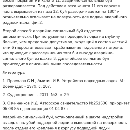
весом покрытия 9 и каната 11, аварийно-сигнальный буй
разворачивается. Под действием веса каната 11 его верхняя
часть вырывается из паза 12, буй разворачивается на 180° и
окончательно всплывает на поверхность для подачи аварийного
радиосигнала, фиг.2.
Второй способ: аварийно-сигнальный буй отдается
автоматически. При погружении подводной лодки на глубину
больше, чем предельно допустимая, входящий в состав жесткой
тяги 6 гидростат вызывает срабатывание подрывного патрона,
что приводит к рассоединению тяги 6 и выходу аварийно-
сигнального буя из шахты 3. Дальнейшее всплытие буя
происходит в описанной выше последовательности.
Литература
1. Прасолов С.Н., Амитин И.Б. Устройство подводных лодок. М.:
Воениздат, - 1979. с. 207.
2. Судостроение. - 2011, №3, с. 29.
3. Овчинников И.Д. Авторское свидетельство №251596, приоритет
05.08.85 г., регистрация 01.04.87 г.
Аварийно-сигнальный буй, установленный в шахте надстройки
вгладь с палубой подводной лодки и выносящий на поверхность
после отдачи его крепления к корпусу подводной лодки