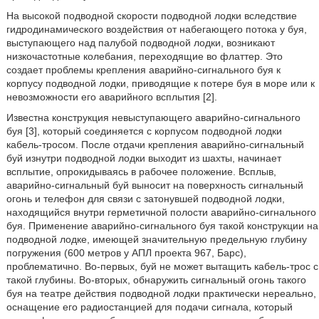
На высокой подводной скорости подводной лодки вследствие
гидродинамического воздействия от набегающего потока у буя,
выступающего над палубой подводной лодки, возникают
низкочастотные колебания, переходящие во флаттер. Это
создает проблемы крепления аварийно-сигнального буя к
корпусу подводной лодки, приводящие к потере буя в море или к
невозможности его аварийного всплытия [2].
Известна конструкция невыступающего аварийно-сигнального
буя [3], который соединяется с корпусом подводной лодки
кабель-тросом. После отдачи крепления аварийно-сигнальный
буй изнутри подводной лодки выходит из шахты, начинает
всплытие, опрокидываясь в рабочее положение. Всплыв,
аварийно-сигнальный буй выносит на поверхность сигнальный
огонь и телефон для связи с затонувшей подводной лодки,
находящийся внутри герметичной полости аварийно-сигнального
буя. Применение аварийно-сигнального буя такой конструкции на
подводной лодке, имеющей значительную предельную глубину
погружения (600 метров у АПЛ проекта 967, Барс),
проблематично. Во-первых, буй не может вытащить кабель-трос с
такой глубины. Во-вторых, обнаружить сигнальный огонь такого
буя на театре действия подводной лодки практически нереально,
оснащение его радиостанцией для подачи сигнала, который