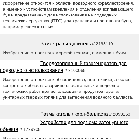
Изобретение относится к области подводного кораблестроения,
а именно к устройствам крепления и отделения всплывающего
буя и предназначено для использования на подводных
технических средствах (ПТС) для хранения и постановки буев,
например спасательных.
Замок-разъединитель
// 2193119
Изобретение относится к морской технике, а именно к буям. .
Твердотопливный газогенератор для
подводного использования
// 2100065
Изобретение относится к области подводной техники, а более
конкретно к области аварийно-спасательных и подводно-
технических работ при использовании продуктов горения
унитарных твердых топлив для вытеснения водяного балласта.
Размыкатель якоря-балласта
// 2053158
Устройство для подъема затонувшего
объекта
// 1729905
Изобретение относится к судоподъему, в частности к