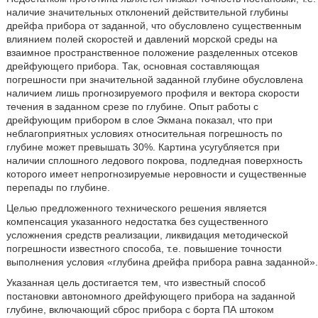
наличие значительных отклонений действительной глубины
дрейфа прибора от заданной, что обусловлено существенным
влиянием полей скоростей и давлений морской среды на
взаимное пространственное положение разделенных отсеков
дрейфующего прибора. Так, основная составляющая
погрешности при значительной заданной глубине обусловлена
наличием лишь прогнозируемого профиля и вектора скорости
течения в заданном срезе по глубине. Опыт работы с
дрейфующим прибором в слое Экмана показал, что при
неблагоприятных условиях относительная погрешность по
глубине может превышать 30%. Картина усугубляется при
наличии сплошного ледового покрова, подледная поверхность
которого имеет непрогнозируемые неровности и существенные
перепады по глубине.
Целью предложенного технического решения является
компенсация указанного недостатка без существенного
усложнения средств реализации, ликвидация методической
погрешности известного способа, т.е. повышение точности
выполнения условия «глубина дрейфа прибора равна заданной».
Указанная цель достигается тем, что известный способ
постановки автономного дрейфующего прибора на заданной
глубине, включающий сброс прибора с борта ПА штоком