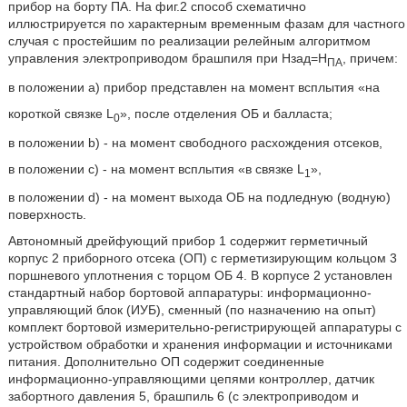
прибор на борту ПА. На фиг.2 способ схематично
иллюстрируется по характерным временным фазам для частного
случая с простейшим по реализации релейным алгоритмом
управления электроприводом брашпиля при Нзад=Н
, причем:
ПА
в положении а) прибор представлен на момент всплытия «на
короткой связке L
», после отделения ОБ и балласта;
0
в положении b) - на момент свободного расхождения отсеков,
в положении c) - на момент всплытия «в связке L
»,
1
в положении d) - на момент выхода ОБ на подледную (водную)
поверхность.
Автономный дрейфующий прибор 1 содержит герметичный
корпус 2 приборного отсека (ОП) с герметизирующим кольцом 3
поршневого уплотнения с торцом ОБ 4. В корпусе 2 установлен
стандартный набор бортовой аппаратуры: информационно-
управляющий блок (ИУБ), сменный (по назначению на опыт)
комплект бортовой измерительно-регистрирующей аппаратуры с
устройством обработки и хранения информации и источниками
питания. Дополнительно ОП содержит соединенные
информационно-управляющими цепями контроллер, датчик
забортного давления 5, брашпиль 6 (с электроприводом и