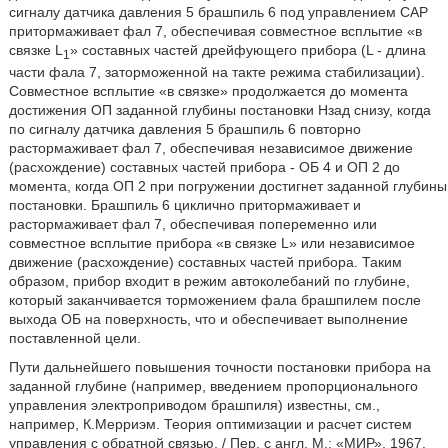
сигналу датчика давления 5 брашпиль 6 под управлением САР
притормаживает фал 7, обеспечивая совместное всплытие «в
связке L
» составных частей дрейфующего прибора (L - длина
1
части фала 7, заторможенной на такте режима стабилизации).
Совместное всплытие «в связке» продолжается до момента
достижения ОП заданной глубины постановки Нзад снизу, когда
по сигналу датчика давления 5 брашпиль 6 повторно
растормаживает фал 7, обеспечивая независимое движение
(расхождение) составных частей прибора - ОБ 4 и ОП 2 до
момента, когда ОП 2 при погружении достигнет заданной глубины
постановки. Брашпиль 6 циклично притормаживает и
растормаживает фал 7, обеспечивая попеременно или
совместное всплытие прибора «в связке L» или независимое
движение (расхождение) составных частей прибора. Таким
образом, прибор входит в режим автоколебаний по глубине,
который заканчивается торможением фала брашпилем после
выхода ОБ на поверхность, что и обеспечивает выполнение
поставленной цели.
Пути дальнейшего повышения точности постановки прибора на
заданной глубине (например, введением пропорционального
управления электроприводом брашпиля) известны, см.,
например, К.Мерриэм. Теория оптимизации и расчет систем
управления с обратной связью. / Пер. с англ. М.: «МИР», 1967.