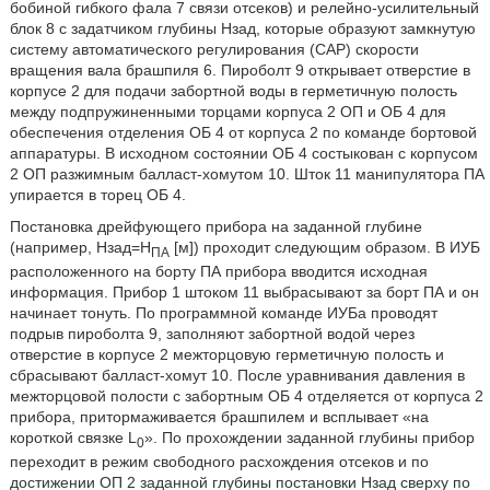
бобиной гибкого фала 7 связи отсеков) и релейно-усилительный
блок 8 с задатчиком глубины Нзад, которые образуют замкнутую
систему автоматического регулирования (САР) скорости
вращения вала брашпиля 6. Пироболт 9 открывает отверстие в
корпусе 2 для подачи забортной воды в герметичную полость
между подпружиненными торцами корпуса 2 ОП и ОБ 4 для
обеспечения отделения ОБ 4 от корпуса 2 по команде бортовой
аппаратуры. В исходном состоянии ОБ 4 состыкован с корпусом
2 ОП разжимным балласт-хомутом 10. Шток 11 манипулятора ПА
упирается в торец ОБ 4.
Постановка дрейфующего прибора на заданной глубине
(например, Нзад=Н
[м]) проходит следующим образом. В ИУБ
ПА
расположенного на борту ПА прибора вводится исходная
информация. Прибор 1 штоком 11 выбрасывают за борт ПА и он
начинает тонуть. По программной команде ИУБа проводят
подрыв пироболта 9, заполняют забортной водой через
отверстие в корпусе 2 межторцовую герметичную полость и
сбрасывают балласт-хомут 10. После уравнивания давления в
межторцовой полости с забортным ОБ 4 отделяется от корпуса 2
прибора, притормаживается брашпилем и всплывает «на
короткой связке L
». По прохождении заданной глубины прибор
0
переходит в режим свободного расхождения отсеков и по
достижении ОП 2 заданной глубины постановки Нзад сверху по