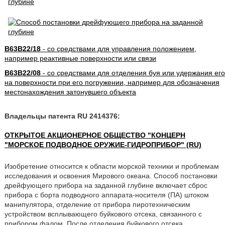
B63B22/18
- со средствами для управления положением,
например реактивные поверхности или связи
B63B22/08
- со средствами для отделения буя или удержания его
на поверхности при его погружении, например для обозначения
местонахождения затонувшего объекта
Владельцы патента RU 2414376:
ОТКРЫТОЕ АКЦИОНЕРНОЕ ОБЩЕСТВО "КОНЦЕРН
"МОРСКОЕ ПОДВОДНОЕ ОРУЖИЕ-ГИДРОПРИБОР" (RU)
Изобретение относится к области морской техники и проблемам
исследования и освоения Мирового океана. Способ постановки
дрейфующего прибора на заданной глубине включает сброс
прибора с борта подводного аппарата-носителя (ПА) штоком
манипулятора, отделение от прибора пиротехническим
устройством всплывающего буйкового отсека, связанного с
прибором фалом. После отделения буйкового отсека