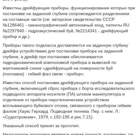
Известны дрейфующие приборы, функционирование которых при
постановке на заданной глубине сопровождается разделением
на составные части (см. авторское свидетельство СССР
№1286461 - океанографический автономный зонд, патенты RU
№2297940 - гидроакустический буй, №2214341 - дрейфующий
прибор и др.).
Приборы такого подкласса доставляются на заданную глубину
дрейфа устройствами для постановки прибора на заданной
глубине, а дрейф при постановке обеспечивается
гидродинамической компоновкой прибора и вывеской по
маятниковой схеме «дрейфующий на поверхности буй
(поплавок) - гибкий фал связи - прибор».
Известен способ постановки дрейфующего прибора на заданной
глубине, включающий сброс прибора с борта исследовательского
подводного аппарата-носителя (ПА) штоком манипулятора и
отделение от прибора пиротехническим устройством
всплывающего буйкового отсека, связанного с прибором гибким
фалом (Хаукс Герхард. Подводная техника. Пер. с нем. Л.:
«Судостроение», 1979, с.192-195 и рис.7.21).
Указанный способ принят за прототип.
Недостатком прототипа является низкая точность постановки, т.е.