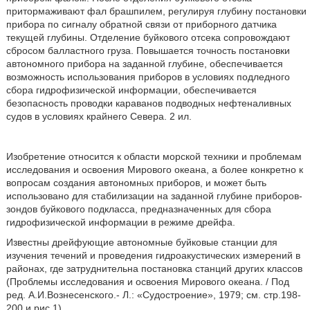
притормаживают фал брашпилем, регулируя глубину постановки
прибора по сигналу обратной связи от приборного датчика
текущей глубины. Отделение буйкового отсека сопровождают
сбросом балластного груза. Повышается точность постановки
автономного прибора на заданной глубине, обеспечивается
возможность использования приборов в условиях подледного
сбора гидрофизической информации, обеспечивается
безопасность проводки караванов подводных нефтеналивных
судов в условиях крайнего Севера. 2 ил.
Изобретение относится к области морской техники и проблемам
исследования и освоения Мирового океана, а более конкретно к
вопросам создания автономных приборов, и может быть
использовано для стабилизации на заданной глубине приборов-
зондов буйкового подкласса, предназначенных для сбора
гидрофизической информации в режиме дрейфа.
Известны дрейфующие автономные буйковые станции для
изучения течений и проведения гидроакустических измерений в
районах, где затруднительна постановка станций других классов
(Проблемы исследования и освоения Мирового океана. / Под
ред. А.И.Вознесенского.- Л.: «Судостроение», 1979; см. стр.198-
200 и рис.1).