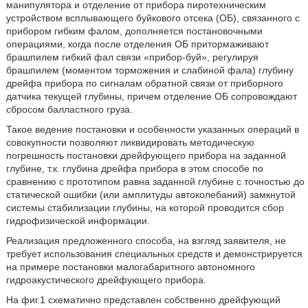
манипулятора и отделение от прибора пиротехническим
устройством всплывающего буйкового отсека (ОБ), связанного с
прибором гибким фалом, дополняется постановочными
операциями, когда после отделения ОБ притормаживают
брашпилем гибкий фал связи «прибор-буй», регулируя
брашпилем (моментом торможения и слабиной фала) глубину
дрейфа прибора по сигналам обратной связи от приборного
датчика текущей глубины, причем отделение ОБ сопровождают
сбросом балластного груза.
Такое ведение постановки и особенности указанных операций в
совокупности позволяют ликвидировать методическую
погрешность постановки дрейфующего прибора на заданной
глубине, т.к. глубина дрейфа прибора в этом способе по
сравнению с прототипом равна заданной глубине с точностью до
статической ошибки (или амплитуды автоколебаний) замкнутой
системы стабилизации глубины, на которой проводится сбор
гидрофизической информации.
Реализация предложенного способа, на взгляд заявителя, не
требует использования специальных средств и демонстрируется
на примере постановки малогабаритного автономного
гидроакустического дрейфующего прибора.
На фиг.1 схематично представлен собственно дрейфующий